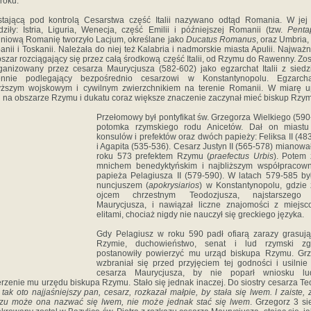
roku.
tającą pod kontrolą Cesarstwa część Italii nazywano odtąd Romania. W jej
ziły: Istria, Liguria, Wenecja, część Emilii i późniejszej Romanii (tzw.
Penta
niową Romanię tworzyło Lacjum, określane jako
Ducatus Romanus
, oraz Umbria,
nii i Toskanii. Należała do niej też Kalabria i nadmorskie miasta Apulii. Najważn
bszar rozciągający się przez całą środkową część Italii, od Rzymu do Rawenny. Zos
ganizowany przez cesarza Maurycjusza (582-602) jako egzarchat Italii z sied
nnie podlegający bezpośrednio cesarzowi w Konstantynopolu. Egzarch
yższym wojskowym i cywilnym zwierzchnikiem na terenie Romanii. W miarę u
 na obszarze Rzymu i dukatu coraz większe znaczenie zaczynał mieć biskup Rzy
Przełomowy był pontyfikat św. Grzegorza Wielkiego (590
potomka rzymskiego rodu Anicetów. Dał on miastu 
konsulów i prefektów oraz dwóch papieży: Feliksa II (48
i Agapita (535-536). Cesarz Justyn II (565-578) mianowa
roku 573 prefektem Rzymu (
praefectus Urbis
). Potem 
mnichem benedyktyńskim i najbliższym współpracown
papieża Pelagiusza II (579-590). W latach 579-585 by
nuncjuszem (
apokrysiarios
) w Konstantynopolu, gdzie 
ojcem chrzestnym Teodozjusza, najstarszego
Maurycjusza, i nawiązał liczne znajomości z miejs
elitami, chociaż nigdy nie nauczył się greckiego języka.
Gdy Pelagiusz w roku 590 padł ofiarą zarazy grasuj
Rzymie, duchowieństwo, senat i lud rzymski zg
postanowiły powierzyć mu urząd biskupa Rzymu. Grz
wzbraniał się przed przyjęciem tej godności i usilnie 
cesarza Maurycjusza, by nie poparł wniosku l
rzenie mu urzędu biskupa Rzymu. Stało się jednak inaczej. Do siostry cesarza Teo
:
tak oto najjaśniejszy pan, cesarz, rozkazał małpie, by stała się lwem. I zaiste, 
azu może ona nazwać się lwem, nie może jednak stać się lwem
. Grzegorz 3 si