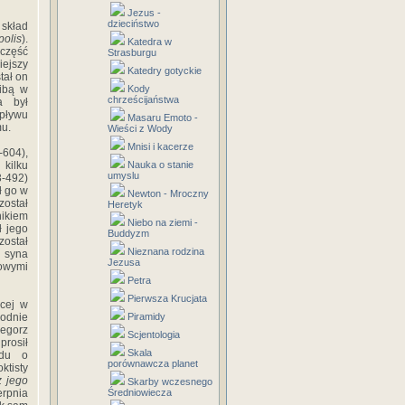
Jezus -
dzieciństwo
 skład
polis
).
Katedra w
 część
Strasburgu
iejszy
Katedry gotyckie
tał on
zibą w
Kody
chrześcijaństwa
a był
pływu
Masaru Emoto -
mu.
Wieści z Wody
Mnisi i kacerze
-604),
kilku
Nauka o stanie
umyslu
3-492)
ł go w
Newton - Mroczny
został
Heretyk
ikiem
Niebo na ziemi -
ł jego
Buddyzm
został
Nieznana rodzina
 syna
Jezusa
cowymi
Petra
Pierwsza Krucjata
ącej w
odnie
Piramidy
egorz
Scjentologia
prosił
Skala
udu o
porównawcza planet
ktisty
z jego
Skarby wczesnego
erpnia
Średniowiecza