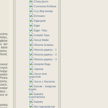
Chasydyzm
Czerwona Królowa
Czy Bóg istnieje
Echnaton
Egipcjanie
Egipt
Egipt -Teby
 można
Gobekli Tepe
Arles,
Herod Wielki
ątków
mu też
Historia Szatana
 które
Historia papieży - 1
Rzymu.
fundi,
Historia papieży - 2
Historia papieży - 3
imonii
Istnienie Boga
innych
Japonia
dzając
Jezus inne
wadze
spojrzenie
Piotra
zymu,
Jezus z Nazaretu
zach,
Karnak - świątynia
Zostaw
bogów
kuz...
Katedra
jsce w
Gnieźnieńska
Katedry
opieką
Kim naprawdę był