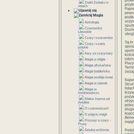
prowi
Znaki Zodiaku w
przyb
mitach
Papie
pewn
Magia
posta
uczy
Astrologia
spust
Czarownice
Doch
Litewskie
ubogi
Czary i czarownice
Są to
Czary i czarty
spora
polskie
upom
Kary za czarymary
kości
infor
Magia a religia
Placy
Magia afrykańska
Termi
Magia babilońska
zarz
Magia podbija świat
Najwi
Magia w islamie
Siculi
lista
Magia w
krzyw
średniowieczu
pożyt
Matka Joanna od
otrzy
Aniołów
pole
O czarownicach
drug
kogoś
O pojęciu magii
Benen
Procesy o czary -
mająt
Prusy
Sztuka wróżenia
Podzi