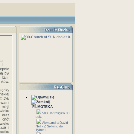
Trzecie Oczko
tu
 i
ępnie
ną był
talii,
anków.
Rel-Club
między
ńskiej
um Dei
łowami
 misji
FILMOTEKA
 wieku
5000 lat religii w 90
m oraz
sek.
e cnót
Aleksandra David
 wieku
Nell - Z Sikkimu do
celli
i
Tybetu
padku