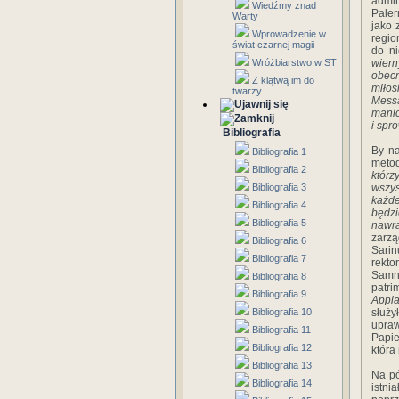
admin
Wiedźmy znad
Paler
Warty
jako 
Wprowadzenie w
regio
świat czarnej magii
do n
Wróżbiarstwo w ST
wier
obecn
Z klątwą im do
miłos
twarzy
Mess
manic
i spr
Bibliografia
By na
Bibliografia 1
meto
Bibliografia 2
którz
Bibliografia 3
wszys
każde
Bibliografia 4
będz
Bibliografia 5
nawr
zarzą
Bibliografia 6
Sarin
Bibliografia 7
rekto
Samn
Bibliografia 8
patri
Bibliografia 9
Appi
Bibliografia 10
służy
upraw
Bibliografia 11
Papie
Bibliografia 12
która
Bibliografia 13
Na pó
Bibliografia 14
istn