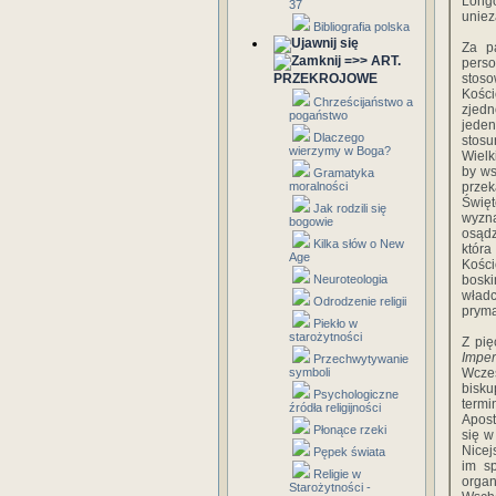
Longo
37
uniez
Bibliografia polska
Za p
=>> ART.
perso
PRZEKROJOWE
stoso
Kości
Chrześcijaństwo a
zjedn
pogaństwo
jeden
Dlaczego
stos
wierzymy w Boga?
Wielk
by ws
Gramatyka
moralności
prze
Święt
Jak rodzili się
wyzn
bogowie
osąd
Kilka słów o New
któr
Age
Kości
Neuroteologia
bosk
wład
Odrodzenie religii
pryma
Piekło w
starożytności
Z pię
Impe
Przechwytywanie
symboli
Wcze
bisku
Psychologiczne
term
źródła religijności
Apost
Płonące rzeki
się w
Nicej
Pępek świata
im s
Religie w
organ
Starożytności -