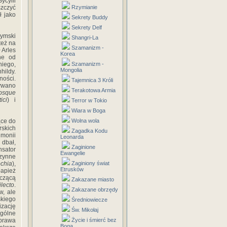
ycylii
szczyć
Rzymianie
ł jako
Sekrety Buddy
Sekrety Delf
ymski
Shangri-La
też na
Szamanizm -
 Arles
Korea
one od
niego,
Szamanizm -
Mongolia
hildy.
ności.
Tajemnica 3 Króli
zywano
Terakotowa Armia
bsque
tici
) i
Terror w Tokio
Wiara w Boga
ące do
Wolna wola
rskich
Zagadka Kodu
monii
Leonarda
 dbał,
Zaginione
nsator
Ewangelie
zynne
ochia
),
Zaginiony świat
Etrusków
papież
czącą
Zakazane miasto
lecto
.
Zakazane obrzędy
w, ale
skiego
Średniowiecze
izację
Św. Mikołaj
ególne
sprawa
Życie i śmierć bez
Boga