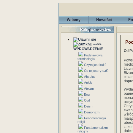
Witamy
Nowości
Fo
Religioznawstwo
Poc
==>>
WPROWADZENIE
Od Pa
Podstawowa
terminologia
Pows
medi
Czym jest kult?
Licy
Co to jest rytuał?
Bizan
Absolut
cezar
dopro
Anioły
Ateizm
Wydar
papie
Bóg
mona
Cud
uczyn
Chrys
Deizm
ewang
Demonizm
wśród
Fenomenologia
mając
religii
ubóst
zako
Fundamentalizm
dolc
religijny