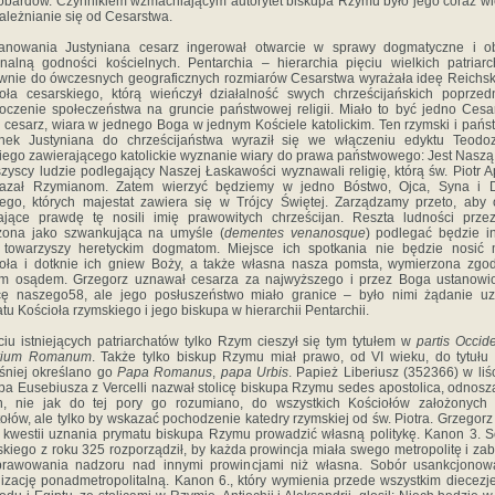
bardów. Czynnikiem wzmacniającym autorytet biskupa Rzymu było jego coraz w
ależnianie się od Cesarstwa.
anowania Justyniana cesarz ingerował otwarcie w sprawy dogmatyczne i o
nalną godności kościelnych. Pentarchia – hierarchia pięciu wielkich patriar
wnie do ówczesnych geograficznych rozmiarów Cesarstwa wyrażała ideę Reichsk
oła cesarskiego, którą wieńczył działalność swych chrześcijańskich poprzed
oczenie społeczeństwa na gruncie państwowej religii. Miało to być jedno Cesa
 cesarz, wiara w jednego Boga w jednym Kościele katolickim. Ten rzymski i pań
unek Justyniana do chrześcijaństwa wyraził się we włączeniu edyktu Teodoz
iego zawierającego katolickie wyznanie wiary do prawa państwowego: Jest Naszą
zyscy ludzie podlegający Naszej Łaskawości wyznawali religię, którą św. Piotr A
kazał Rzymianom. Zatem wierzyć będziemy w jedno Bóstwo, Ojca, Syna i 
ego, których majestat zawiera się w Trójcy Świętej. Zarządzamy przeto, aby
ające prawdę tę nosili imię prawowitych chrześcijan. Reszta ludności prze
zona jako szwankująca na umyśle (
dementes venanosque
) podlegać będzie in
a towarzyszy heretyckim dogmatom. Miejsce ich spotkania nie będzie nosić 
oła i dotknie ich gniew Boży, a także własna nasza pomsta, wymierzona zgo
im osądem. Grzegorz uznawał cesarza za najwyższego i przez Boga ustanowi
cę naszego58, ale jego posłuszeństwo miało granice – było nimi żądanie uz
tu Kościoła rzymskiego i jego biskupa w hierarchii Pentarchii.
ciu istniejących patriarchatów tylko Rzym cieszył się tym tytułem w
partis Occide
rium Romanum
. Także tylko biskup Rzymu miał prawo, od VI wieku, do tytułu
śniej określano go
Papa Romanus
,
papa Urbis
. Papież Liberiusz (352366) w liś
pa Eusebiusza z Vercelli nazwał stolicę biskupa Rzymu sedes apostolica, odnosz
in, nie jak do tej pory go rozumiano, do wszystkich Kościołów założonych 
ołów, ale tylko by wskazać pochodzenie katedry rzymskiej od św. Piotra. Grzegorz 
 kwestii uznania prymatu biskupa Rzymu prowadzić własną politykę. Kanon 3. 
skiego z roku 325 rozporządził, by każda prowincja miała swego metropolitę i zab
prawowania nadzoru nad innymi prowincjami niż własna. Sobór usankcjonowa
izację ponadmetropolitalną. Kanon 6., który wymienia przede wszystkim diecezje I