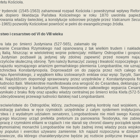
ytetu Kościoła.
 trydencki (1545-1563) zahamował rozpad Kościoła i powstrzymał wpływy Refor
ak dopiero likwidacja Państwa Kościelnego w roku 1870 uwolniła papie
owania władzy świeckiej, a konstytucje soborowe przyjęte przez
Vaticanum Sec
-1965) pozwoliły Kościołowi powrócić w pełni do ewangelicznego źródła.
stwo i cesarstwo od VI do VIII wieku
 lata po śmierci Justyniana (527-565), załamało się
wanie Cesarstwa Rzymskiego nad opanowaną z tak wielkim trudem i nakłade
 Italią. Niszcząc w wieloletniej wojnie potencjały: militarny Ostrogotów i gospo
ii, Justynian pozbawił ją jedynej siły zdolnej zapewnić przed nowymi naja
rzyńców skuteczną obronę. Tym należy tłumaczyć zasięg i trwałość rozpoczętego
najazdu wyznającego arianizm germańskiego plemienia Longobardów, nie uzna
rzchnictwa Konstantynopola. Doprowadził on do zajęcia przez nich całego n
spu Apenińskiego, z wyjątkiem kilku izolowanych enklaw oraz wysp: Sycylii, Sard
ki. Najeźdźcom dopomógł sprawowany przez urzędników z Konstantynopola fi
 ludności Italii. Wielokrotnie manifestowała ona wrogość do Cesarstwa, deklarując
ość współpracy z barbarzyńcami. Niepowodzenie całkowitego wyparcia Cesar
i wynikało z braku floty oraz upadku władzy centralnej po śmierci króla Klefa (572-5
 zdecydowanej przewagi ludności italskiej nad Longobardami.
eciwieństwie do Ostrogotów, którzy, zachowując pełną kontrolę nad wojskiem, 
istrację państwa w ręce rzymskich urzędników z całym systemem instytucjo
rstwa i z wydatnym udziałem
senatores
, Longobardowie nie mieli swego Kassj
ącego kluczowy urząd prefekta pretorium za panowania Teodoryka, nie zabie
pracę z rzymskimi elitami w rządach i nie starali się chronić dawny porządek społ
rymonialnej monarchii Longobardów nie było żadnej innej władzy poza wojsk
iny
populus
i
exercitus
używano zamiennie. Ich najazd rozpoczyna w dziejach 
iowiecze, dla którego charakterystyczne będzie jej rozbicie polityczne trwające