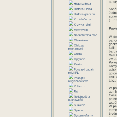
autor
Historia Boga
Historia Piekła
Sobór
Jedn
Historia grzechu
spraw
Kozioł ofiarny
(1962
Krytyka religii
Papie
Mistycyzm
Nadnaturalna moc
W dwa
Objawienia
pano
gocką
Oblicza
Ital
reinkarnacji
barba
Ofiara
roku 
zwie
Opętanie
Półwy
Piekło
Korsy
Początki badań
ucisk
religii PL
gotow
Itali
Początki
także
religioznawstwa
Politeizm
W prz
Raj
admin
Cesa
Religijność a
pełni
duchowość
współ
Sumienie
W pat
term
Symbol
średn
System ofiarny