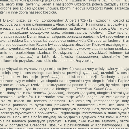
edników. W korespondencji jego brak o nim wzmianki. Własne patrimonium na S
dał arcybiskup Rawenny. Jeden z następców Grzegorza poleca zarządcy zatro
 drobne posiadłości (
possesiunculis
), którymi niegdyś [Grzegorz] Wielki zarządza
iter, i o inne dobra naszego kościoła.
ł Diakon pisze, że król Longobardów Aripert (702-712) wzmocnił Kościół rz
ez podarowanie mu patrimonium w Alpach Kottyjskich. Patrimonia znajdowały się 
ie egzarchatu Afryki z siedzibą w Kartaginie, na Sardynii, na Korsyce, w Galii, wokół
sylii, zarządzane początkowo przez administratorów lokalnych. Otrzymały 
orza patrycjusza Dynamiusa, a następnie, ponieważ papież nie był zadowolony z 
akona i rektora Candidusa, którego poleca opiece króla Childeberta i królowej Brun
r przed opuszczeniem Rzymu był zobowiązany złożyć św. Piotrowi przysięgę wier
zekał wypełniać wiernie swoją misję, pilnować, by wpływy z patrimonium przeka
larnie do papieskiego skarbca. Obowiązany był nie wyzyskiwać kolonów (
a
nos cum gravamina
), a także dzierżawców (
conductores
), wieśniaków (
rus
lników i nie przywłaszczać sobie nic ponad należną zapłatę.
r przybywał do wyznaczonego miejsca (
insula
) zaopatrzony w listy uwierzytelniaj
 miejscowych, cesarskiego namiestnika prowincji (
praeses
), urzędników cesa
ces
) oraz w instrukcje (
capitularia
) do biskupa diecezji. Dochody z patri
naczane były w minimalnym stopniu na utrzymanie rzymskiego Kościoła. Papież
ły one w pierwszym rzędzie przekazywane na pomoc dla biednych, był więc dispe
ebus pauperum. Była to pomoc dla biednych –
Benedictio Sancti Petri
– dobroc
cje, domy dla cudzoziemców (
xenochia
), chorych (
hospitia
), ubogich i sierot (
pt
osażenie kościołów i klasztorów oraz misje wśród pogan, co wielokrotnie 
arza w listach do rectores patrimonii. Najliczniejszą korespondencję doty
ądzania patrimonium sycylijskim prowadził z
subdiacone Petro, filio meo di
ował go jak przyjaciela, wysyłał potrzebujących pomocy ludzi, wśród nich Żydó
 ścisłego wykonywania obowiązków i regularnego informowania o stanie sycylij
monium. Obok działalności misyjnej na Wyspach Brytyjskich oraz troski o organ
oła na terenach podległych jurysdykcji Rzymu, dwie kwestie zajmowały szcz
ce w pontyfikacie Grzegorza: stosunki z patriarchatem w Konstantynopolu i 