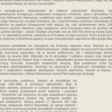
krowany został w Bazylice św. Piotra z rozkazu cesarza Maurycjusza, stając się, j
, konsulem Boga, by cieszyć się triumfem.
em synoptycznym skierowanym do czterech patriarchów Wschodu, J
antynopola, Eulogiusza z Aleksandrii, Grzegorza z Antiochii, Jana z Jerozolimy i 
archy Aleksandrii Atanazego notyfikował swój wybór i przedstawił wizję pontyfik
e jego trwania był nie tylko biskupem, ale i zwierzchnikiem cywilnym rzymskiego d
yborze na papieża Grzegorzowi miał ukazać się, nad zbudowanym około 138
leum cesarza Hadriana i jego następców, anioł chowający miecz do pochwy n
 gniewu Bożego – zarazy. Dlatego otrzymało ono po 590 roku obecną nazwę Zam
a, co upamiętnia pomnik ustawiony w XVI wieku na jego szczycie. Przez tysiąc lat
e miejscem schronienia papieży w razie zewnętrznego zagrożenia Wiecznego Mia
czeniu pontyfikatu św. Grzegorza dla Kościoła napisano tomy. Stanowi on 
y kościołem starożytnym i średniowiecznym. Żaden papież nie przyczynił się bardz
stu znaczenia papiestwa, tak w sensie politycznym, jak i najwyższego duch
ytetu na terenie Italii. Wpłynęły na to przywileje i nadania cesarzy oraz nieud
chów Rawenny. Papież dbał o moralny i intelektualny poziom duchowieństwa, po
nizację Kościoła, prowadził działalność misyjną. Były
praefectus Urbis
by
nałym administratorem. Dochody na utrzymanie i działalność rzymskiego Ko
ał z papieskich majątków określanych słowem patrimonia. Nazwa ta kojarzy
monium imperialis
, z którą
Patrimonium Sancti Petri
wykazuje analogię.
z dochodów,
polipticus
, istnieje od pontyfikatu św.
zego (492-496) w archiwum laterańskim. Były to
skie domeny, położone w różnych prowincjach Italii i
ednich krajów, przekazane przez władców i prywatne
 Kościołowi lub włączone do jego posiadłości poprzez
e przedsięwzięcia prawne (np. przejęcie spadku po
ych biskupach). Gelazy polecił 17 stycznia 493 roku
nowi, diakonowi Stolicy Rzymskiej, by opisał wartość i
dy, które przynoszą pewne posiadłości znajdujące się w