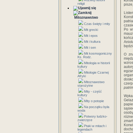
Rozwój historii
konse
religii
pisze
List
Konst
Mitoznawstwo
patri
Czas święty i mity
czasi
Po w
Mit grecki
mauzo
Mit i epos
końca
Mit i kultura
Anioł
będzi
Mit i sen
Mit kosmogoniczny
O zna
Ks. Rodz.
międz
wzro
Mitologia w historii
kultury
autor
egzar
Mitologie Czarnej
orga
Afryki
dosko
Mitoznawstwo
czerp
starożytne
patri
Mity - część
kultury
Wyka
Gela
Mity o potopie
papie
Na początku była
sąsi
woda
osoby
Potwory ludzko-
różn
zwierzęce
zmarł
Korwi
Ptaki w mitach i
docho
legendach