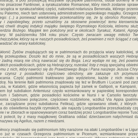
istrację, a pod jurysdykcją wszystkie sycylijskie patrimonia, oddał domeny w r
mo pisarzowi Fantinowi, a syrakuzańskie Romanowi, który niech zostanie spra
zarządca w syrakuzańskiej części, natomiast notariusza Benenata, którego przeni
nu Palermo, niech tam ustanowią administratorem papieskiego majątku. Grzegorz
iego:
(...) a ponieważ wielokrotnie przekonaliśmy się, że ty, obrońco Romanie,
ny i zapobiegliwy, przeto uznaliśmy za stosowne powierzyć temu kierownict
ej chwili drugiej indykcji majątku świętego Rzymskiego Kościoła, któremu słu
ierdzia Bożego. Majątek ten położony jest w okolicach Syrakuz, Katanii, Agryg
any
. W październiku 594 roku pisze:
Często zwracam uwagę miłości Tw
hejczyków, którzy są w naszych posiadłościach, żeś powinien z nich ściągać z cały
owadzać do wiary katolickiej.
kłonić Żydów znajdujących się w patrimoniach do przyjęcia wiary katolickiej, s
dę przekupstwa:
Doszło też do mnie, że są w posiadłościach waszych Hebraj
y żadną miarą nie chcą nawracać się do Boga. Lecz wydaje mi się, żeś powin
tkich posiadłościach, gdzie są Hebrajczycy, rozesłać listy z moją specjalną obietni
mu z nich, który nawróci się do Prawdziwego Boga i Pana naszego Jezusa Chry
ie czynsz z posiadłości częściowo obniżony, ale zakazuje ich przymus
acania
. Część patrimonii traktowano jako wydzielone, każde z nich miało 
dcę. Na terenie Italii patrimonia znajdowały się też w Bruttium i Lucanii pod za
usa, w Kalabrii, gdzie własnością papieża był zamek w Gallipoli, w Kampanii,
rem był subdiakon Antemiusz często wzmiankowany w papieskiej koresponden
ium i Sabinum, gdzie posiadłości kościelne w Nursi i w Carsolio tworzyły
monia częściowo połączone, częściowo rozdzielone, wzdłuż Via Appia (
patri
ae
, zarządzane przez subdiakona Feliksa), gdzie uprawiano oliwki, z których
ła do oświetlenia bazylik rzymskich, ale najazdy Longobardów przeszkadzały cz
ie i w zbiorach w opanowywanym coraz bardziej przez Longobardów rejonie Tus
ż polecił, by z masy majątkowej Gratiliana oddać dzierżawcom natychmiast dz
 nazywa się Agellus, razem z miedzami.
łnocy znajdowało się patrimonium Istry narażone na ataki Longobardów i w Liguri
iało już w czasach Grzegorza patrimonium w Picenum, wzmiankowane przez