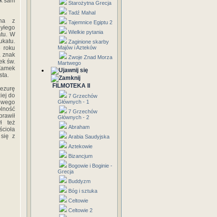
ak sam
Starożytna Grecja
Tadź Mahal
ana z
Tajemnice Egiptu 2
byłego
Wielkie pytania
atu. W
ukatu.
Zaginione skarby
 roku
Majów i Azteków
a znak
Zwoje Znad Morza
ek św.
Martwego
 Zamek
sta.
FILMOTEKA II
cezurę
iej do
7 Grzechów
owego
Głównych - 1
olność
7 Grzechów
prawił
Głównych - 2
ł też
Abraham
ścioła
 się z
Arabia Saudyjska
Aztekowie
Bizancjum
Bogowie i Boginie -
Grecja
Buddyzm
Bóg i sztuka
Celtowie
Celtowie 2