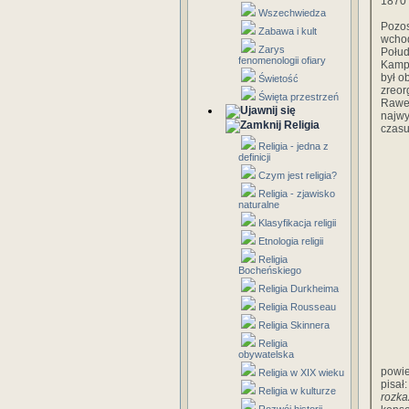
1870 
Wszechwiedza
Pozos
Zabawa i kult
wchod
Zarys
Połud
fenomenologii ofiary
Kampa
był o
Świetość
zreor
Święta przestrzeń
Rawe
najw
Religia
czasu
Religia - jedna z
definicji
Czym jest religia?
Religia - zjawisko
naturalne
Klasyfikacja religii
Etnologia religii
Religia
Bocheńskiego
Religia Durkheima
Religia Rousseau
Religia Skinnera
Religia
obywatelska
powie
Religia w XIX wieku
pisał
Religia w kulturze
rozk