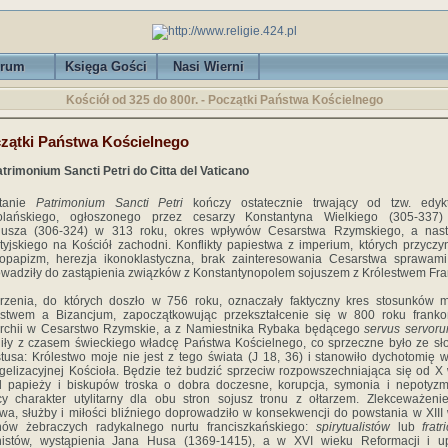
rum
Księga Gości
Nasi Wierni
Kościół od 325 do 800r. - Początki Państwa Kościelnego
zątki Państwa Kościelnego
trimonium Sancti Petri do Citta del Vaticano
tanie
Patrimonium Sancti Petri
kończy ostatecznie trwający od tzw. edyk
olańskiego, ogłoszonego przez cesarzy Konstantyna Wielkiego (305-337)
niusza (306-324) w 313 roku, okres wpływów Cesarstwa Rzymskiego, a nast
tyjskiego na Kościół zachodni. Konflikty papiestwa z imperium, których przyczy
opapizm, herezja ikonoklastyczna, brak zainteresowania Cesarstwa sprawami I
wadziły do zastąpienia związków z Konstantynopolem sojuszem z Królestwem Fr
zenia, do których doszło w 756 roku, oznaczały faktyczny kres stosunków 
stwem a Bizancjum, zapoczątkowując przekształcenie się w 800 roku franko
rchii w Cesarstwo Rzymskie, a z Namiestnika Rybaka będącego
servus servor
iły z czasem świeckiego władcę Państwa Kościelnego, co sprzeczne było ze s
tusa: Królestwo moje nie jest z tego świata (J 18, 36) i stanowiło dychotomię w
elizacyjnej Kościoła. Będzie też budzić sprzeciw rozpowszechniająca się od X
 papieży i biskupów troska o dobra doczesne, korupcja, symonia i nepotyz
y charakter utylitarny dla obu stron sojusz tronu z ołtarzem. Zlekceważeni
wa, służby i miłości bliźniego doprowadziło w konsekwencji do powstania w XIII
nów żebraczych radykalnego nurtu franciszkańskiego:
spirytualistów
lub
fratri
inistów, wystąpienia Jana Husa (1369-1415), a w XVI wieku Reformacji i u