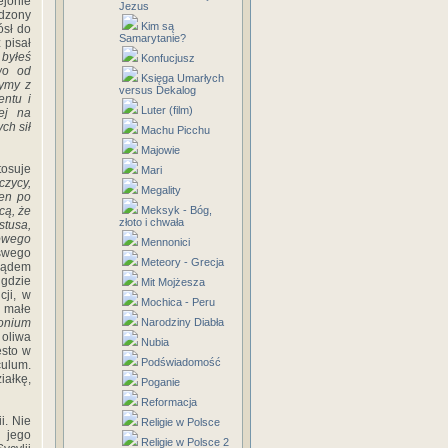
ejonie
Jezus
wdzony
Kim są
ósł do
Samarytanie?
 pisał
 byłeś
Konfucjusz
wo od
Księga Umarłych
żymy z
versus Dekalog
entu i
Luter (film)
ej na
ch sił
Machu Picchu
Majowie
tosuje
Mari
czycy,
Megality
ien po
cą, że
Meksyk - Bóg,
złoto i chwała
stusa,
owego
Mennonici
swego
Meteory - Grecja
rządem
 gdzie
Mit Mojżesza
cji, w
Mochica - Peru
 małe
monium
Narodziny Diabła
 oliwa
Nubia
ęsto w
Podświadomość
culum.
iałkę,
Poganie
Reformacja
i. Nie
Religie w Polsce
 jego
Religie w Polsce 2