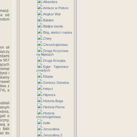
Alhambra
Amisze w Polsce
macji.
Angkor Wat
ża od
undum
Babilon
Biblijne bestie
Bóg, ateiści i nauka
Chiny
Chrześcijaństwo
m sił
Droga Krzyżowa
darczy
na filipinach
zdami
 w 567
Druga Krucjata
jących
Egipt - Tajemnice
iemal
zmarłych
ynii i
Etiopia
skalny
 nawet
Geniusz Darwina
stwa z
Hetyci
74), a
Hipnoza
Historia Boga
oddali
nalnym
Historia Pisma
odora,
Historia
gali o
chrześcijaństwa
eczny.
Indie
ową, a
Italii
Jerozolima
 aż do
Jerozolima 2