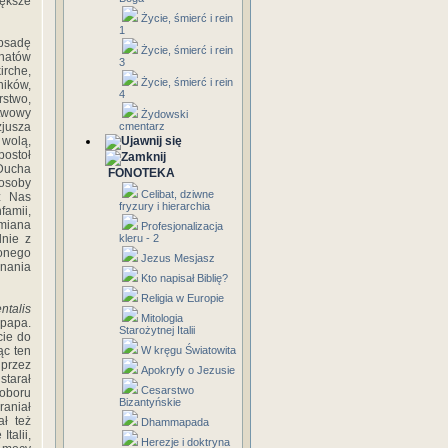
iększe
Życie, śmierć i rein
1
bsadę
Życie, śmierć i rein
chatów
3
irche,
Życie, śmierć i rein
ników,
4
rstwo,
stwowy
Żydowski
jusza
cmentarz
 wolą,
postoł
Ducha
FONOTEKA
 osoby
Celibat, dziwne
z Nas
fryzury i hierarchia
famii,
miana
Profesjonalizacja
dnie z
kleru - 2
onego
Jezus Mesjasz
nania
Kto napisał Biblię?
Religia w Europie
ntalis
Mitologia
 papa.
Starożytnej Italii
cie do
ąc ten
W kręgu Światowita
przez
Apokryfy o Jezusie
starał
Cesarstwo
Soboru
Bizantyńskie
raniał
ł też
Dhammapada
talii,
Herezje i doktryna