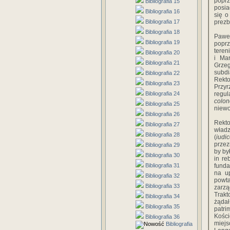
poprz
Bibliografia 15
posia
Bibliografia 16
się o
Bibliografia 17
prezb
Bibliografia 18
Pawe
Bibliografia 19
poprz
teren
Bibliografia 20
i Mar
Bibliografia 21
Grzeg
subdi
Bibliografia 22
Rekto
Bibliografia 23
Przyr
Bibliografia 24
regu
colo
Bibliografia 25
niewo
Bibliografia 26
Rekto
Bibliografia 27
władz
Bibliografia 28
(
iudi
przez
Bibliografia 29
by by
Bibliografia 30
in r
Bibliografia 31
funda
na up
Bibliografia 32
powt
Bibliografia 33
zarz
Trakt
Bibliografia 34
żądał
Bibliografia 35
patri
Kości
Bibliografia 36
miejs
Bibliografia