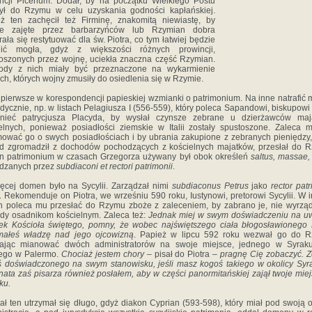
ncji Picenum. Dodał, by na początku Wielkiego Postu
ył do Rzymu w celu uzyskania godności kapłańskiej.
ż ten zachęcił też Firminę, znakomitą niewiastę, by
e zajęte przez barbarzyńców lub Rzymian dobra
rała się restytuować dla św. Piotra, co tym łatwiej będzie
nić mogła, gdyż z większości różnych prowincji,
oszonych przez wojnę, uciekła znaczna część Rzymian.
ody z nich miały być przeznaczone na wykarmienie
ch, których wojny zmusiły do osiedlenia się w Rzymie.
 pierwsze w korespondencji papieskiej wzmianki o patrimonium. Na inne natrafić
dycznie, np. w listach Pelagiusza I (556-559), który poleca Sapandowi, biskupowi 
nieć patrycjusza Placyda, by wysłał czynsze zebrane u dzierżawców maj
elnych, ponieważ posiadłości ziemskie w Italii zostały spustoszone. Zaleca 
mować go o swych posiadłościach i by ubrania zakupione z zebranych pieniędzy,
d zgromadził z dochodów pochodzących z kościelnych majatków, przesłał do 
n patrimonium w czasach Grzegorza używany był obok określeń
saltus, massae, 
ądzanych przez
subdiaconi et rectori patrimonii
.
ęcej domen było na Sycylii. Zarządzał nimi
subdiaconus Petrus
jako
rector patr
. Rekomenduje on Piotra, we wrześniu 590 roku, Iustynowi, pretorowi Sycylii. W 
ch poleca mu przesłać do Rzymu zboże z zaleceniem, by zabrano je, nie wyrzą
dy osadnikom kościelnym. Zaleca też:
Jednak miej w swym doświadczeniu na u
ek Kościoła świętego, pomny, że wobec najświętszego ciała błogosławionego 
małeś władzę nad jego ojcowizną
. Papież w lipcu 592 roku wezwał go do R
cając mianować dwóch administratorów na swoje miejsce, jednego w Syraku
iego w Palermo.
Chociaż jestem chory
– pisał do Piotra –
pragnę Cię zobaczyć. 
 doświadczonego na swym stanowisku, jeśli masz kogoś takiego w okolicy Syra
ata zaś pisarza również posłałem, aby w części panormitańskiej zajął twoje mie
ku.
ał ten utrzymał się długo, gdyż diakon Cyprian (593-598), który miał pod swoją 