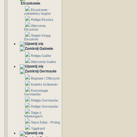
Etruskowie
Etruskowie -
zakładnicy bogów
Religia Etruska
Wierzenia
Etrusków
Święte Księgi
Etrusków
Galowie
Religia Galów
Wierzenia Galów
Germanie
Bogowie i Olbrzymi
Kodeks Królewski
Kosmologia
Germanów
Religia Germanów
Religie Germanów
Saga o
Nibelungach
Stara Edda - Prolog
Yggdrasil