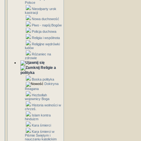
Polsce
Nieodparty urok
kastracji
Nowa duchowość
Piwo - napój Bogów
Policja duchowa
Religia i wspólnota
Religijne wędrówki
ludów
Różaniec na
zdrowie
Religie a
polityka
Boska polityka
Doktryna
Reagana
Hezbollah
wojownicy Boga
Historia wolności w
chrześ.
Islam kontra
hinduizm
Kara śmierci
Kara śmierci w
Piśmie Świętym i
nauczaniu katolickim