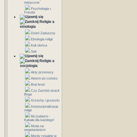
mistyczne
Psychologia r.
Freuda
Religie a
etnologia
Dzień Zaduszny
Etnologia religii
Kult słońca
Sati
Religie a
socjologia
Akty przemocy
Ateizm po czesku
Brat brud
Czy Zachód utracił
Boga
Grzechy i grzeszki
Instytucjonalizacja
religii
McJudaizm -
Kabała dla każdego!
Moda na
wegetarianizm
Mordy rytualne w