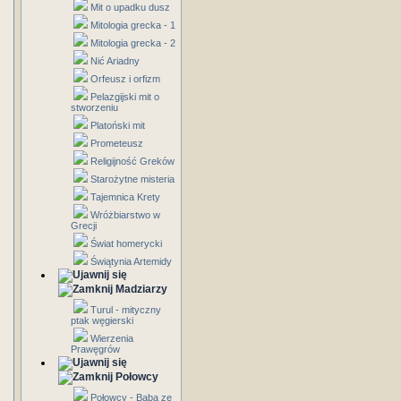
Mit o upadku dusz
Mitologia grecka - 1
Mitologia grecka - 2
Nić Ariadny
Orfeusz i orfizm
Pelazgijski mit o
stworzeniu
Platoński mit
Prometeusz
Religijność Greków
Starożytne misteria
Tajemnica Krety
Wróżbiarstwo w
Grecji
Świat homerycki
Świątynia Artemidy
Madziarzy
Turul - mityczny
ptak węgierski
Wierzenia
Prawęgrów
Połowcy
Połowcy - Baba ze