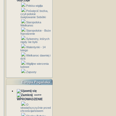
obyczaje
Polska wigilja
Poświęcić bożka,
czyli polskie
świętowanie Sobótki
Staropolska
Wielkanoc
Staropolskie - Boże
Narodzenie
Sylwestry, których
nigdy nie było
Walentynki - 14
lutego
Wielkanoc dawniej i
dziś
Wigilijne wierzenia
ludowe
Zapusty
Europa Pogańska
==>>
WPROWADZENIE
O
słowiańszczyźnie przed
chrześcijaństwem