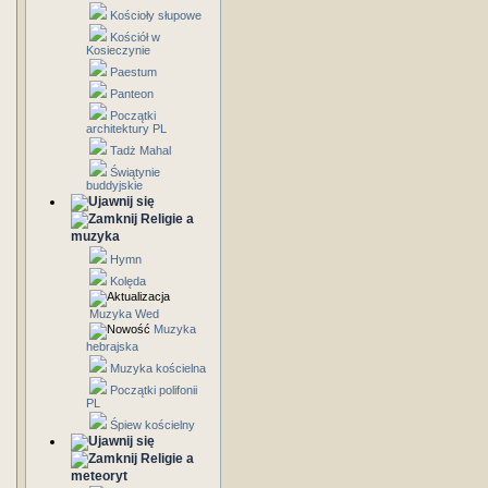
Kościoły słupowe
Kościół w
Kosieczynie
Paestum
Panteon
Początki
architektury PL
Tadż Mahal
Świątynie
buddyjskie
Religie a
muzyka
Hymn
Kolęda
Muzyka Wed
Muzyka
hebrajska
Muzyka kościelna
Początki polifonii
PL
Śpiew kościelny
Religie a
meteoryt