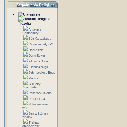
Zagadnienia Religijne
Religie a
filozofia
Anselm z
Cantenbury
Bóg Kartezjusza
Czym jest etyka?
Dobro i zlo
Duns Szkot
Filozofia Boga
Filozofia religii
John Locke o Bogu
Mantra
O duszy -
Arystoteles
Państwo Platona
Problem zła
Schopenhauer o
woli
Sen w którym
żyjemy
Traktat
ateologiczny