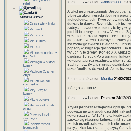
Rozwój historii
Komentarz #3
autor :
Andreas777
08/07
religii
Artykol jest niezrozumialy. Jest grupa 
Biblie za utwor literacki , bo nie majac
Mitoznawstwo
archeologicznych. Kwestionowanie obesn
Czas święty i mity
dotyczy to danych Rzymskich jak tez i 
zadnych dowodow,ze tereny te byly w t
Mit grecki
podbili te tereny dopiero w VII wieku. Z
Mit i epos
wieku teren Izraela zajela Turcja. Turc
arabowie. Nazwa -Palestyna - Palestync
Mit i kultura
ma zadnego zwiazku z arabami. Tereny
Mit i sen
popadly w stagnacje gospodarcza. Do te
wyludnily te tereny. Koniec XIX wieku 
Mit kosmogoniczny
Ks. Rodz.
osadnicy Tureccy. Po wygnaniu Turkow p
wykupiona przez osadnikow glownie Zyd
Mitologia w historii
Bachrejnow. Byla tez grupa osadnikow ch
kultury
przez Anglikow do Australi. Ale to juz k
Mitologie Czarnej
Afryki
Komentarz #2
autor :
Monika
21/03/200
Mitoznawstwo
starożytne
Którego konfliktu?
Mity - część
kultury
Komentarz #1
autor :
Palestra
24/12/20
Mity o potopie
Na początku była
Artykuł jest beznadziejny,nie opisuje pr
woda
podważanie wiarygodności Biblii jak auto
Potwory ludzko-
wykorzystania .W 1948 roku kiedy zakła
zwierzęce
zapytał się rdzennej ludności nikt nie 
żyli ich przodkowie wcale ich nie upraw
Ptaki w mitach i
legendach
na tych ziemiach kanaanejczycy.Co by by