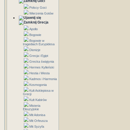
Goci
Polscy Goci
Wierzenia Gotów
Grecja
Apollo
Bogowie
Bogowie w
tragediach Eurypidesa
Dionizje
Grecja i Egipt
Grecka świątynia
Hermes Kylleński
Hestia i Westa
Kadmos i Harmonia
Kosmogonia
Kult Asklepiosa w
Grecji
Kult Kabirów
Misteria
Eleuzyjskie
Mit Adonisa
Mit Orfeusza
Mit Syzyfa