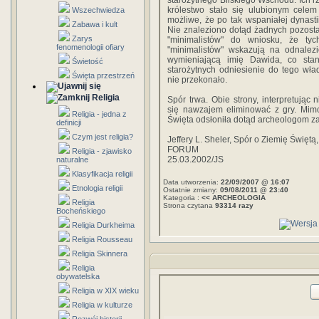
starożytnego Bliskiego Wschodu. Ich rz
królestwo stało się ulubionym celem
Wszechwiedza
możliwe, że po tak wspaniałej dynasti
Zabawa i kult
Nie znaleziono dotąd żadnych pozost
Zarys
"minimalistów" do wniosku, że tyc
fenomenologii ofiary
"minimalistów" wskazują na odnalezi
wymieniającą imię Dawida, co sta
Świetość
starożytnych odniesienie do tego wład
Święta przestrzeń
nie przekonało.
Religia
Spór trwa. Obie strony, interpretując
się nawzajem eliminować z gry. Mimo 
Religia - jedna z
Święta odsłoniła dotąd archeologom za
definicji
Czym jest religia?
Jeffery L. Sheler, Spór o Ziemię Świętą,
FORUM
Religia - zjawisko
25.03.2002/JS
naturalne
Klasyfikacja religii
Data utworzenia:
22/09/2007 @ 16:07
Etnologia religii
Ostatnie zmiany:
09/08/2011 @ 23:40
Kategoria :
<< ARCHEOLOGIA
Religia
Strona czytana
93314 razy
Bocheńskiego
Religia Durkheima
Religia Rousseau
Religia Skinnera
Religia
obywatelska
Religia w XIX wieku
Religia w kulturze