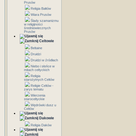
Prusów
Religia Bałtów
Wiara Prusów
Ślady szamanizmu
w religijności
średniowiecznych
Prusów
Celtowie
Beltaine
Druidzi
Druidzi w źródłach
Niebo i słońce w
mitach celtyckich
Religia
starożytnych Celtów
Religie Celtów -
zarys tematu
Wierzenia
staroceltyckie
Wędrówki dusz u
Celtów
Dakowie
Religia Daków