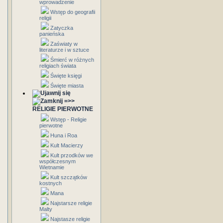
wprowadzenie
Wstęp do geografii
religii
Zatyczka
panieńska
Zaświaty w
literaturze i w sztuce
Śmierć w różnych
religiach świata
Święte księgi
Święte miasta
=>>
RELIGIE PIERWOTNE
Wstęp - Religie
pierwotne
Huna i Roa
Kult Macierzy
Kult przodków we
współczesnym
Wietnamie
Kult szczątków
kostnych
Mana
Najstarsze religie
Malty
Najstasze religie