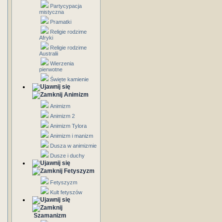
Partycypacja
mistyczna
Pramatki
Religie rodzime
Afryki
Religie rodzime
Australii
Wierzenia
pierwotne
Święte kamienie
Animizm
Animizm
Animizm 2
Animizm Tylora
Animizm i manizm
Dusza w animizmie
Dusze i duchy
Fetyszyzm
Fetyszyzm
Kult fetyszów
Szamanizm