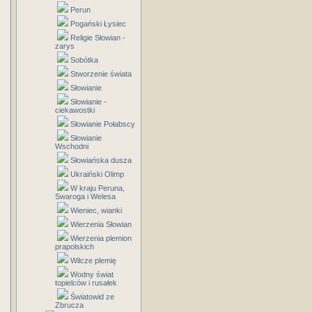
Perun
Pogański Łysiec
Religie Słowian -
zarys
Sobótka
Stworzenie świata
Słowianie
Słowianie -
ciekawostki
Słowianie Połabscy
Słowianie
Wschodni
Słowiańska dusza
Ukraiński Olimp
W kraju Peruna,
Swaroga i Welesa
Wieniec, wianki
Wierzenia Słowian
Wierzenia plemion
prapolskich
Wilcze plemię
Wodny świat
topielców i rusałek
Światowid ze
Zbrucza