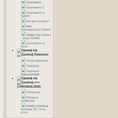
Szamanizm
Szamanizm 2
Szamanizm w
Syberii
Kim jest szaman?
Mity
kosmogoniczne Syberii
Religie Azji i Syberii
- zarys tematu
Szamanizm w
Korei
Totemizm
Teoria totemizmu
Totemizm
Totemizm
Malinowskiego
=>>
CHRONOLOGIA
Prehistoria
Pierwsze
cywilizacje
Wielkie rewolucje
duchowe VII - IV w.
p.n.e