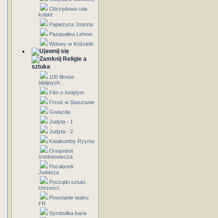
Obrzędowa rola
kobiet
Papieżyca Joanna
Pasqualina Lehner
Wdowy w Kościele
Religie a
sztuka
100 filmów
biblijnych
Film o świętym
Fresk w Staszowie
Gwiazda
Judyta - 1
Judyta - 2
Katakumby Rzymu
Ornament
średniowiecza
Pocałunek
Judasza
Początki sztuki
chrześci.
Powstanie teatru
FR
Symbolika barw