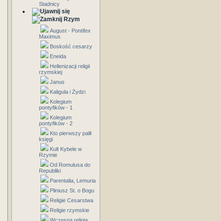
Stadnicy
Rzym
August - Pontifex
Maximus
Boskość cesarzy
Eneida
Hellenizacji religii
rzymskiej
Janus
Kaligula i Żydzi
Kolegium
pontyfików - 1
Kolegium
pontyfików - 2
Kto pierwszy palił
księgi
Kult Kybele w
Rzymie
Od Romulusa do
Republiki
Parentalia, Lemuria
Pliniusz St. o Bogu
Religie Cesarstwa
Religie rzymskie
Wczesna religia