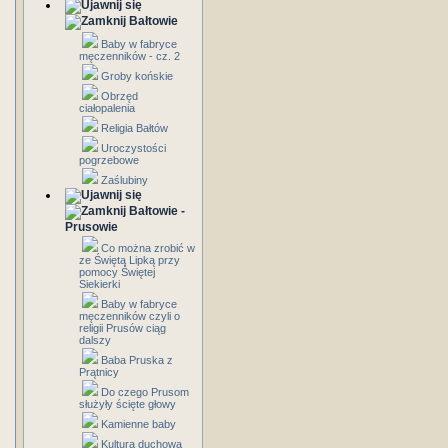
Bałtowie
Baby w fabryce
męczenników - cz. 2
Groby końskie
Obrzęd
ciałopalenia
Religia Bałtów
Uroczystości
pogrzebowe
Zaślubiny
Bałtowie -
Prusowie
Co można zrobić w
ze Świętą Lipką przy
pomocy Świętej
Siekierki
Baby w fabryce
męczenników czyli o
religii Prusów ciąg
dalszy
Baba Pruska z
Prątnicy
Do czego Prusom
służyły ścięte głowy
Kamienne baby
Kultura duchowa