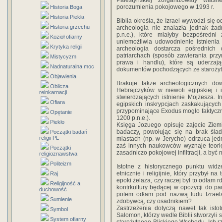
Palestyńskiej zorganizowały włas
porozumienia pokojowego w 1993 r.
Historia Boga
Historia Piekła
Biblia określa, że Izrael wywodzi si
Historia grzechu
archeologia nie znalazła jednak ża
p.n.e.), które miałyby bezpośred
Kozioł ofiarny
uniemożliwia udowodnienie istnienia 
Krytyka religii
archeologia dostarcza pośrednich
patriarchach (sposób zawierania prz
Mistycyzm
prawa i handlu), które są uderzaj
Nadnaturalna moc
dokumentów pochodzących ze starożyt
Objawienia
Brakuje także archeologicznych dow
Oblicza
Hebrajczyków w niewoli egipskiej i 
reinkarnacji
stwierdzających istnienie Mojżesza. 
Ofiara
egipskich inskrypcjach zaskakującyc
przypominające Exodus mogło faktyczn
Opętanie
1200 p.n.e.).
Piekło
Księga Jozuego opisuje zajęcie Ziemi
badaczy, powołując się na brak śla
Początki badań
religii PL
miastach (np. w Jerycho) odrzuca jed
zaś innych naukowców wyznaje teorię,
Początki
zasadniczo pokojowej infiltracji, a b
religioznawstwa
Politeizm
Istotne z historycznego punktu widz
etnicznie i religijnie, który przybył 
Raj
epoki żelaza, czy raczej był to odłam 
Religijność a
kontrkultury będącej w opozycji do 
duchowość
potem odłam pod nazwą ludu Izraela
Sumienie
zdobywcą, czy osadnikiem?
Zastrzeżenia dotyczą nawet tak isto
Symbol
Salomon, którzy wedle Biblii stworzyli
System ofiarny