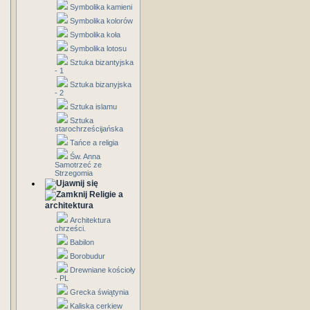
Symbolika kamieni
Symbolika kolorów
Symbolika koła
Symbolika lotosu
Sztuka bizantyjska
- 1
Sztuka bizanyjska
- 2
Sztuka islamu
Sztuka
starochrześcijańska
Tańce a religia
Św. Anna
Samotrzeć ze
Strzegomia
Religie a
architektura
Architektura
chrześci.
Babilon
Borobudur
Drewniane kościoły
- PL
Grecka świątynia
Kaliska cerkiew