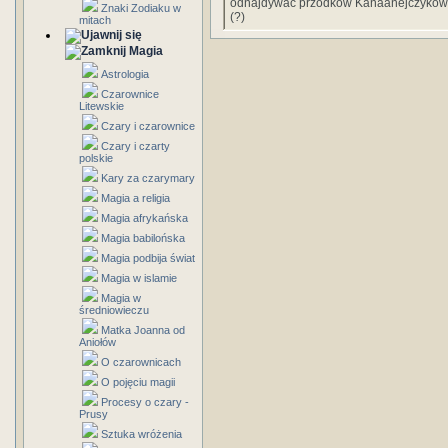
odnajdywać przodków Kanaanejczyków i c
Znaki Zodiaku w
(?)
mitach
Magia
Astrologia
Czarownice
Litewskie
Czary i czarownice
Czary i czarty
polskie
Kary za czarymary
Magia a religia
Magia afrykańska
Magia babilońska
Magia podbija świat
Magia w islamie
Magia w
średniowieczu
Matka Joanna od
Aniołów
O czarownicach
O pojęciu magii
Procesy o czary -
Prusy
Sztuka wróżenia