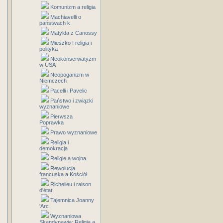
Komunizm a religia
Machiavelli o
państwach k
Matylda z Canossy
Mieszko I religia i
polityka
Neokonserwatyzm
w USA
Neopoganizm w
Niemczech
Pacelli i Pavelic
Państwo i związki
wyznaniowe
Pierwsza
Poprawka
Prawo wyznaniowe
Religia i
demokracja
Religie a wojna
Rewolucja
francuska a Kościół
Richelieu i raison
d'état
Tajemnica Joanny
'Arc
Wyznaniowa
Skandynawia: Religia a