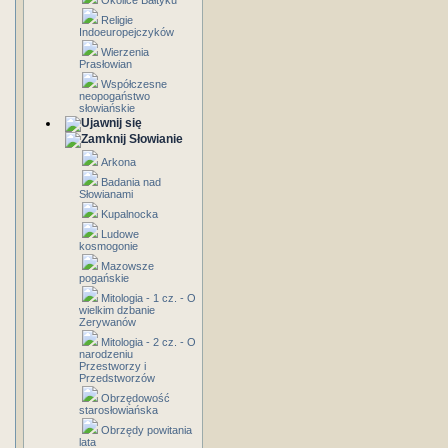
Okolice Bałtyku
Religie
Indoeuropejczyków
Wierzenia
Prasłowian
Współczesne
neopogaństwo
słowiańskie
Słowianie
Arkona
Badania nad
Słowianami
Kupalnocka
Ludowe
kosmogonie
Mazowsze
pogańskie
Mitologia - 1 cz. - O
wielkim dzbanie
Zerywanów
Mitologia - 2 cz. - O
narodzeniu
Przestworzy i
Przedstworzów
Obrzędowość
starosłowiańska
Obrzędy powitania
lata