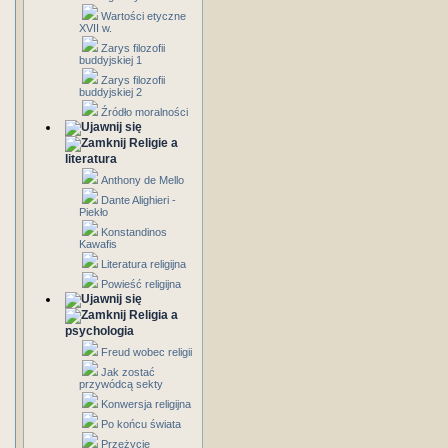
Wartości etyczne
XVII w.
Zarys filozofii
buddyjskiej 1
Zarys filozofii
buddyjskiej 2
Źródło moralności
Religie a
literatura
Anthony de Mello
Dante Alighieri -
Piekło
Konstandinos
Kawafis
Literatura religijna
Powieść religijna
Religia a
psychologia
Freud wobec religii
Jak zostać
przywódcą sekty
Konwersja religijna
Po końcu świata
Przeżycie