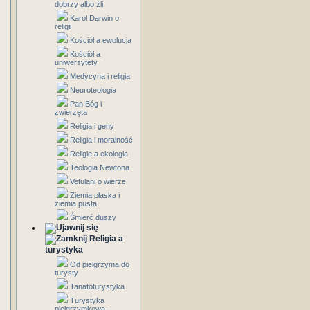
dobrzy albo źli
Karol Darwin o
religii
Kościół a ewolucja
Kościół a
uniwersytety
Medycyna i religia
Neuroteologia
Pan Bóg i
zwierzęta
Religia i geny
Religia i moralność
Religie a ekologia
Teologia Newtona
Vetulani o wierze
Ziemia płaska i
ziemia pusta
Śmierć duszy
Religia a
turystyka
Od pielgrzyma do
turysty
Tanatoturystyka
Turystyka
pielgrzymkowa -