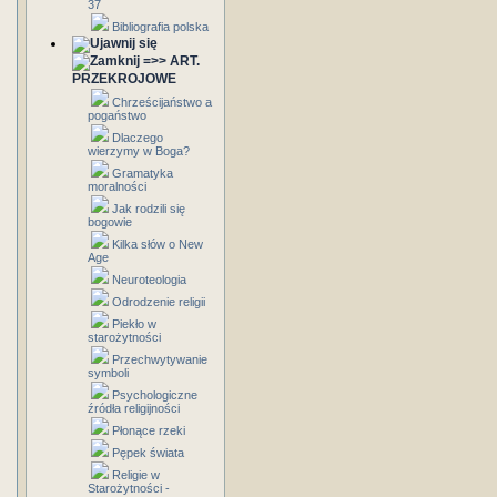
37
Bibliografia polska
=>> ART.
PRZEKROJOWE
Chrześcijaństwo a
pogaństwo
Dlaczego
wierzymy w Boga?
Gramatyka
moralności
Jak rodzili się
bogowie
Kilka słów o New
Age
Neuroteologia
Odrodzenie religii
Piekło w
starożytności
Przechwytywanie
symboli
Psychologiczne
źródła religijności
Płonące rzeki
Pępek świata
Religie w
Starożytności -