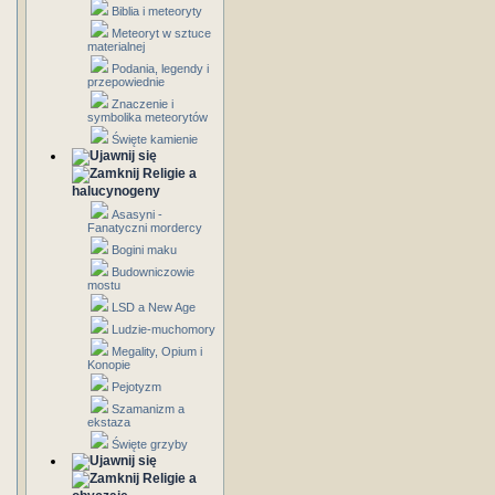
Biblia i meteoryty
Meteoryt w sztuce
materialnej
Podania, legendy i
przepowiednie
Znaczenie i
symbolika meteorytów
Święte kamienie
Religie a
halucynogeny
Asasyni -
Fanatyczni mordercy
Bogini maku
Budowniczowie
mostu
LSD a New Age
Ludzie-muchomory
Megality, Opium i
Konopie
Pejotyzm
Szamanizm a
ekstaza
Święte grzyby
Religie a