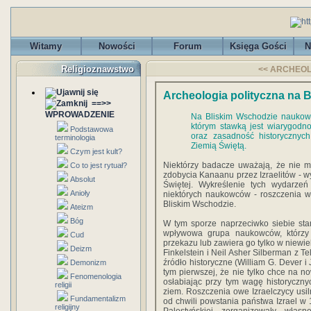
Witamy
Nowości
Forum
Księga Gości
N
Religioznawstwo
<< ARCHEOLO
Archeologia polityczna na 
==>>
WPROWADZENIE
Na Bliskim Wschodzie naukowe
którym stawką jest wiarygodnoś
Podstawowa
oraz zasadność historycznyc
terminologia
Ziemią Świętą.
Czym jest kult?
Niektórzy badacze uważają, że nie m
Co to jest rytuał?
zdobycia Kanaanu przez Izraelitów - w
Absolut
Świętej. Wykreślenie tych wydarzeń 
Anioły
niektórych naukowców - roszczenia w
Bliskim Wschodzie.
Ateizm
Bóg
W tym sporze naprzeciwko siebie stanęl
wpływowa grupa naukowców, którzy 
Cud
przekazu lub zawiera go tylko w niewi
Deizm
Finkelstein i Neil Asher Silberman z Tel
źródło historyczne (William G. Dever 
Demonizm
tym pierwszej, że nie tylko chce na no
Fenomenologia
osłabiając przy tym wagę historyczn
religii
ziem. Roszczenia owe Izraelczycy usi
Fundamentalizm
od chwili powstania państwa Izrael w 
religijny