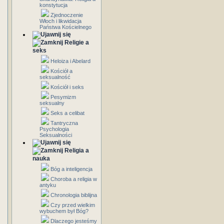
konstytucja
Zjednoczenie
Włoch i likwidacja
Państwa Kościelnego
Religie a
seks
Heloiza i Abelard
Kościół a
seksualność
Kościół i seks
Pesymizm
seksualny
Seks a celibat
Tantryczna
Psychologia
Seksualności
Religia a
nauka
Bóg a inteligencja
Choroba a religia w
antyku
Chronologia biblijna
Czy przed wielkim
wybuchem był Bóg?
Dlaczego jesteśmy