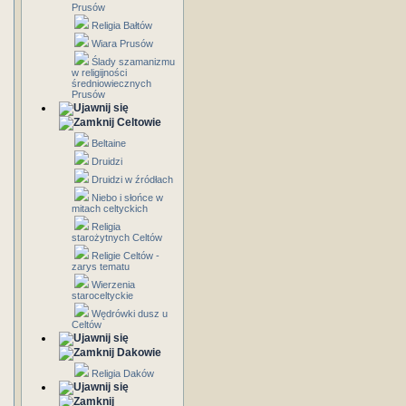
Prusów
Religia Bałtów
Wiara Prusów
Ślady szamanizmu
w religijności
średniowiecznych
Prusów
Celtowie
Beltaine
Druidzi
Druidzi w źródłach
Niebo i słońce w
mitach celtyckich
Religia
starożytnych Celtów
Religie Celtów -
zarys tematu
Wierzenia
staroceltyckie
Wędrówki dusz u
Celtów
Dakowie
Religia Daków