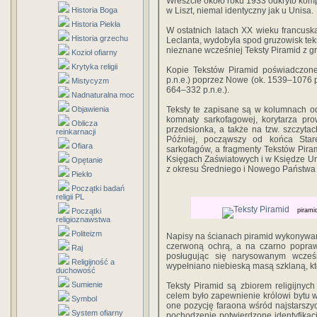
Wreszcie około roku 1933 odkryto komp
Historia Boga
w Liszt, niemal identyczny jak u Unisa.
Historia Piekła
W ostatnich latach XX wieku francusk
Historia grzechu
Leclanta, wydobyła spod gruzowisk teks
nieznane wcześniej Teksty Piramid z 
Kozioł ofiarny
Krytyka religii
Kopie Tekstów Piramid poświadczon
p.n.e.) poprzez Nowe (ok. 1539–1076 p.
Mistycyzm
664–332 p.n.e.).
Nadnaturalna moc
Objawienia
Teksty te zapisane są w kolumnach od
komnaty sarkofagowej, korytarza pr
Oblicza
przedsionka, a także na tzw. szczytac
reinkarnacji
Później, począwszy od końca Star
Ofiara
sarkofagów, a fragmenty Tekstów Pir
Księgach Zaświatowych i w Księdze Uma
Opętanie
z okresu Średniego i Nowego Państwa 
Piekło
Początki badań
religii PL
Początki
pirami
religioznawstwa
Politeizm
Napisy na ścianach piramid wykonywano 
czerwoną ochrą, a na czarno poprawi
Raj
posługując się narysowanym wcześn
Religijność a
wypełniano niebieską masą szklaną, kt
duchowość
Sumienie
Teksty Piramid są zbiorem religijnych
celem było zapewnienie królowi bytu w
Symbol
one pozycję faraona wśród najstarszy
System ofiarny
pochodzenie potwierdzone identyfikac