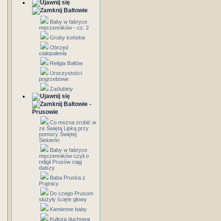
Bałtowie
Baby w fabryce
męczenników - cz. 2
Groby końskie
Obrzęd
ciałopalenia
Religia Bałtów
Uroczystości
pogrzebowe
Zaślubiny
Bałtowie -
Prusowie
Co można zrobić w
ze Świętą Lipką przy
pomocy Świętej
Siekierki
Baby w fabryce
męczenników czyli o
religii Prusów ciąg
dalszy
Baba Pruska z
Prątnicy
Do czego Prusom
służyły ścięte głowy
Kamienne baby
Kultura duchowa