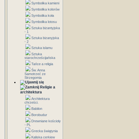
Symbolika kamieni
Symbolika kolorów
Symbolika koła
Symbolika lotosu
Sztuka bizantyjska
- 1
Sztuka bizanyjska
- 2
Sztuka islamu
Sztuka
starochrześcijańska
Tańce a religia
Św. Anna
Samotrzeć ze
Strzegomia
Religie a
architektura
Architektura
chrześci.
Babilon
Borobudur
Drewniane kościoły
- PL
Grecka świątynia
Kaliska cerkiew