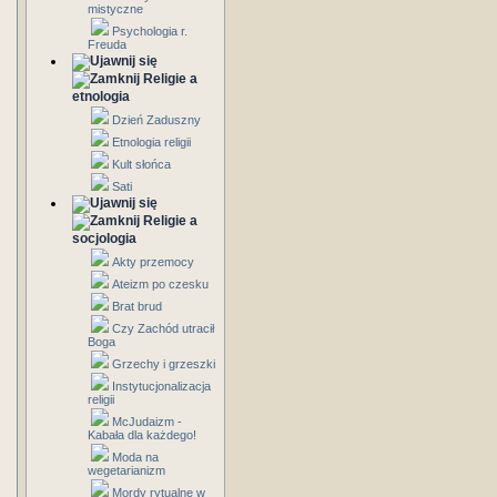
mistyczne
Psychologia r.
Freuda
Religie a
etnologia
Dzień Zaduszny
Etnologia religii
Kult słońca
Sati
Religie a
socjologia
Akty przemocy
Ateizm po czesku
Brat brud
Czy Zachód utracił
Boga
Grzechy i grzeszki
Instytucjonalizacja
religii
McJudaizm -
Kabała dla każdego!
Moda na
wegetarianizm
Mordy rytualne w