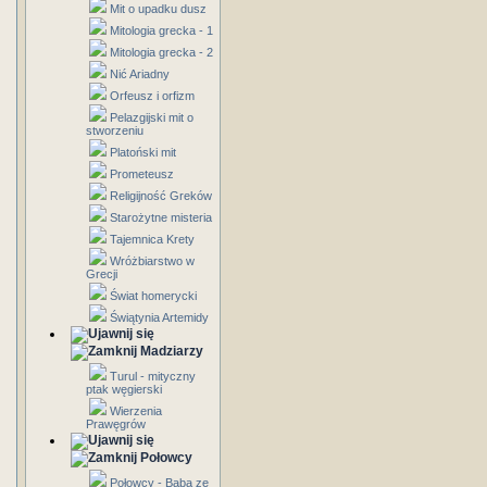
Mit o upadku dusz
Mitologia grecka - 1
Mitologia grecka - 2
Nić Ariadny
Orfeusz i orfizm
Pelazgijski mit o
stworzeniu
Platoński mit
Prometeusz
Religijność Greków
Starożytne misteria
Tajemnica Krety
Wróżbiarstwo w
Grecji
Świat homerycki
Świątynia Artemidy
Madziarzy
Turul - mityczny
ptak węgierski
Wierzenia
Prawęgrów
Połowcy
Połowcy - Baba ze