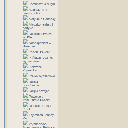
Komunizm a religia
Machiavelli o
państwach k
Matylda z Canossy
Mieszko I religia i
polityka
Neokonserwatyzm
w USA
Neopoganizm w
Niemczech
Pacelli i Pavelic
Państwo i związki
wyznaniowe
Pierwsza
Poprawka
Prawo wyznaniowe
Religia i
demokracja
Religie a wojna
Rewolucja
francuska a Kościół
Richelieu i raison
d'état
Tajemnica Joanny
'Arc
Wyznaniowa
Skandynawia: Religia a