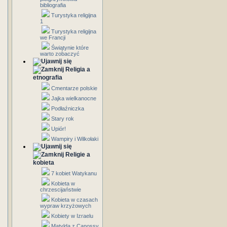
bibliografia
Turystyka religijna
1
Turystyka religijna
we Francji
Świątynie które
warto zobaczyć
Religia a
etnografia
Cmentarze polskie
Jajka wielkanocne
Podłaźniczka
Stary rok
Upiór!
Wampiry i Wilkołaki
Religie a
kobieta
7 kobiet Watykanu
Kobieta w
chrzescijaństwie
Kobieta w czasach
wypraw krzyżowych
Kobiety w Izraelu
Matylda z Canossy