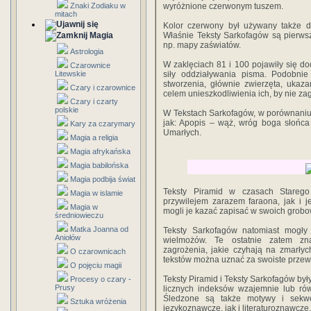
Znaki Zodiaku w
wyróżnione czerwonym tuszem.
mitach
Kolor czerwony był używany także do
Magia
Właśnie Teksty Sarkofagów są pierwszy
np. mapy zaświatów.
Astrologia
W zaklęciach 81 i 100 pojawiły się d
Czarownice
Litewskie
siły oddziaływania pisma. Podobnie
stworzenia, głównie zwierzęta, ukaz
Czary i czarownice
celem unieszkodliwienia ich, by nie z
Czary i czarty
polskie
W Tekstach Sarkofagów, w porównaniu z
jak: Apopis – wąż, wróg boga słońca
Kary za czarymary
Umarłych.
Magia a religia
Magia afrykańska
Magia babilońska
Magia podbija świat
Teksty Piramid w czasach Starego
Magia w islamie
przywilejem zarazem faraona, jak i 
Magia w
mogli je kazać zapisać w swoich grobo
średniowieczu
Matka Joanna od
Teksty Sarkofagów natomiast mogł
Aniołów
wielmożów. Te ostatnie zatem zna
zagrożenia, jakie czyhają na zmarły
O czarownicach
tekstów można uznać za swoiste przewo
O pojęciu magii
Teksty Piramid i Teksty Sarkofagów by
Procesy o czary -
Prusy
licznych indeksów wzajemnie lub rów
Śledzone są także motywy i sekwe
Sztuka wróżenia
językoznawcze, jak i literaturoznawcze.