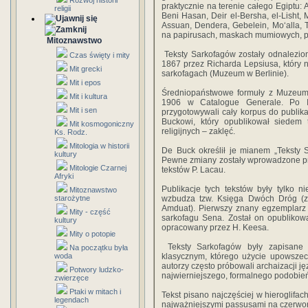
Rozwój historii
praktycznie na terenie całego Egiptu: 
religii
Beni Hasan, Deir el-Bersha, el-Lisht,
Assuan, Dendera, Gebelein, Mo‘alla, 
na papirusach, maskach mumiowych, po
Mitoznawstwo
Teksty Sarkofagów zostały odnalezion
Czas święty i mity
1867 przez Richarda Lepsiusa, który 
Mit grecki
sarkofagach (Muzeum w Berlinie).
Mit i epos
Średniopaństwowe formuły z Muzeum 
Mit i kultura
1906 w Catalogue Generale. Po I 
Mit i sen
przygotowywali cały korpus do publika
Buckowi, który opublikował siedem 
Mit kosmogoniczny
religijnych – zaklęć.
Ks. Rodz.
Mitologia w historii
De Buck określił je mianem „Teksty 
kultury
Pewne zmiany zostały wprowadzone prz
Mitologie Czarnej
tekstów P. Lacau.
Afryki
Publikacje tych tekstów były tylko 
Mitoznawstwo
starożytne
wzbudza tzw. Księga Dwóch Dróg (z
Amduat). Pierwszy znany egzemplarz 
Mity - część
sarkofagu Sena. Został on opubliko
kultury
opracowany przez H. Keesa.
Mity o potopie
Teksty Sarkofagów były zapisane 
Na początku była
woda
klasycznym, którego użycie upowszec
autorzy często próbowali archaizacji j
Potwory ludzko-
najwierniejszego, formalnego podobie
zwierzęce
Ptaki w mitach i
Tekst pisano najczęściej w hieroglifac
legendach
najważniejszymi passusami na czerwono 