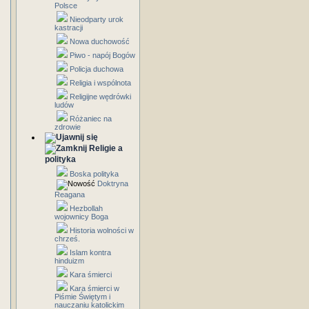
Polsce
Nieodparty urok
kastracji
Nowa duchowość
Piwo - napój Bogów
Policja duchowa
Religia i wspólnota
Religijne wędrówki
ludów
Różaniec na
zdrowie
Religie a
polityka
Boska polityka
Doktryna
Reagana
Hezbollah
wojownicy Boga
Historia wolności w
chrześ.
Islam kontra
hinduizm
Kara śmierci
Kara śmierci w
Piśmie Świętym i
nauczaniu katolickim