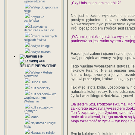
wprowadzenie
„Czy Unis to ten tam maleńki?”
Wstęp do geografii
religii
Nie jest to żadne wykroczenie przeci
Zatyczka
prostym pytaniem ukazano zależnoś
panieńska
Najważniejsze było przekazanie życia 
Zaświaty w
Król, będąc bogiem stwórcą, jest zaraz
literaturze i w sztuce
Śmierć w różnych
„O Atumie, unieś tego Unisa wysoko do
religiach świata
ponieważ on jest twoim synem z twojeg
Święte księgi
Święte miasta
Faraon jest zatem i ojcem i synem jedn
swój początek w stwórcy, za jego spraw
=>>
RELIGIE PIERWOTNE
Tego właśnie wyobrażenia dotyczą Te
Tekstów Piramid. Nie są opisem nega
Wstęp - Religie
śmierci boga-stwórcy, a jedynie przeds
pierwotne
synowi przez ojca, królowi następcy pr
Huna i Roa
Tak więc istota króla, uosobiona w ni
Kult Macierzy
naturalna kolej rzeczy. To nie odsunię
Kult przodków we
życia i wszelkiego dziedzictwa synowi:
współczesnym
Wietnamie
„Ja jestem Szu, zrodzony z Atuma. Moim
Kult szczątków
za którego przyczyną wyszedłem dookoła
kostnych
Ten N zaprawdę jest Życiem, synem Atum
mnie ukształtował, to jego nozdrza są ty
Mana
Moja tożsamość to życie – syn boga pi
Najstarsze religie
Malty
Najstasze religie
Syn to kolejny król, kolejne uosobieni