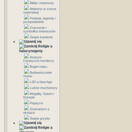
Biblia i meteoryty
Meteoryt w sztuce
materialnej
Podania, legendy i
przepowiednie
Znaczenie i
symbolika meteorytów
Święte kamienie
Religie a
halucynogeny
Asasyni -
Fanatyczni mordercy
Bogini maku
Budowniczowie
mostu
LSD a New Age
Ludzie-muchomory
Megality, Opium i
Konopie
Pejotyzm
Szamanizm a
ekstaza
Święte grzyby
Religie a