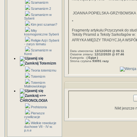
Szamanizm
Szamanizm 2
JOANNA POPIELSKA-GRZYBOWSKA
Szamanizm w
Syberii
*
Kim jest szaman?
Fragmenty artykułu:
Przyczynek do studi
Mity
kosmogoniczne Syberii
Teksty Piramid a Teksty Sarkofagów w:
AFRYKA MIĘDZY TRADYCJĄ A WSPÓŁC
Religie Azji i Syberii
- zarys tematu
Szamanizm w
Data utworzenia:
12/12/2020 @ 06:11
Korei
Ostatnie zmiany:
12/12/2020 @ 07:46
Kategoria :
( Egipt )
Strona czytana
93091 razy
Totemizm
Teoria totemizmu
Totemizm
Totemizm
Malinowskiego
=>>
CHRONOLOGIA
Prehistoria
Nikt jeszcze 
Pierwsze
cywilizacje
Wielkie rewolucje
duchowe VII - IV w.
p.n.e