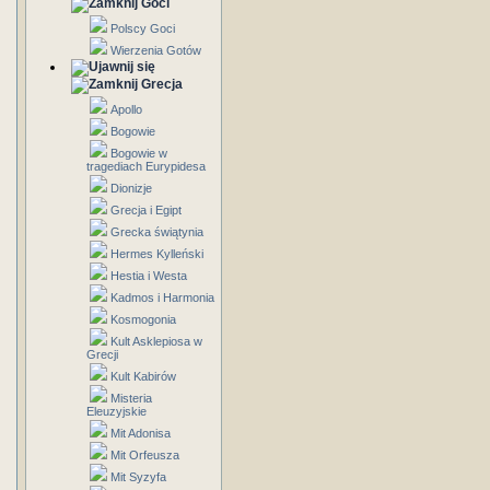
Goci
Polscy Goci
Wierzenia Gotów
Grecja
Apollo
Bogowie
Bogowie w
tragediach Eurypidesa
Dionizje
Grecja i Egipt
Grecka świątynia
Hermes Kylleński
Hestia i Westa
Kadmos i Harmonia
Kosmogonia
Kult Asklepiosa w
Grecji
Kult Kabirów
Misteria
Eleuzyjskie
Mit Adonisa
Mit Orfeusza
Mit Syzyfa