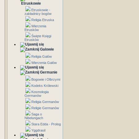
Etruskowie
Etruskowie -
zakładnicy bogów
Religia Etruska
Wierzenia
Etrusków
Święte Księgi
Etrusków
Galowie
Religia Galów
Wierzenia Galów
Germanie
Bogowie i Olbrzymi
Kodeks Królewski
Kosmologia
Germanów
Religia Germanów
Religie Germanów
Saga o
Nibelungach
Stara Edda - Prolog
Yggdrasil