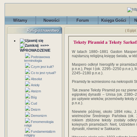
Witamy
Nowości
Forum
Księga Gości
N
Religioznawstwo
( Egip
Teksty Piramid a Teksty Sarko
==>>
WPROWADZENIE
W latach 1880–1881 Gaston Maspero o
najstarszą religijną księgę świata, w któ
Podstawowa
terminologia
Maspero odkrył hieroglify w piramidac
Czym jest kult?
p.n.e.), Pepi I (ok. 2295–2250 p.n.e.), 
Co to jest rytuał?
2245–2180 p.n.e.).
Absolut
Piramidy te wzniesiono na nekropolii 
Anioły
Tak zwane Teksty Piramid po raz pierw
Ateizm
egipskiej dynastii – Unisa (ok. 2380–
Bóg
po upływie wieków, przemówiły teksty z
p.n.e.).
Cud
Deizm
Niewiele później, około 1894 roku, 
Demonizm
wielmożów Średniego Państwa (ok. 
rokiem zbliżone teksty zostały odk
Fenomenologia
kolejnych piramidach: Neit, Udżebten i
religii
dynastii, również w Sakkarze.
Fundamentalizm
religijny