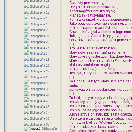
Bibliografia 15
Gwiazdy pociemniały,
Bibliografia 16
Drżą niebiańskie przestworza,
Kości bogów ziemi trzęsą się,
Bibliografia 17
Planety (?) zatrzymały się,
Bibliografia 18
Ponieważ ujrzeli króla pojawiającego 
Jako bóg, który żywi się swoimi ojcami 
Bibliografia 19
Król jest panem mądrości, którego matk
Bibliografia 20
Chwała króla jest w niebie, a jego moc
Jak jego ojca Atuma, który go zrodził.
Bibliografia 21
On zrodził (króla), a (król) jest potężnie
Bibliografia 22
[...]
Bibliografia 23
Król jest Niebiańskim Bykiem,
który zwycięża (samym) pragnieniem,
Bibliografia 24
który żywi się jestestwem każdego bog
Bibliografia 25
który zjada ich wnętrzności (?) nawet 
ciała przepełnione magią.
Bibliografia 26
Król jest (dobrze) uposażony,
Bibliografia 27
Jest tym, który jednoczy swoich świetla
[...]
Bibliografia 28
To Chonsu jest tym, który uśmierca panów
Bibliografia 29
ciałach,
Bibliografia 30
ponieważ on jest posłańcem, którego kr
[...]
Bibliografia 31
To król jest tym, który zjada ich magię i
Bibliografia 32
Ich wielcy są na jego poranny posiłek,
Ich średni są na jego wieczorny posiłek
Bibliografia 33
Ich mali są na jego nocny posiłek,
Bibliografia 34
A ich starcy i ich staruszki są na okadza
On przemierza oba nieba w całości i obch
Bibliografia 35
Ponieważ król jest Wielkim Mocarzem,
Bibliografia 36
Król jest obrazem boga, najwspanials
Bibliografia
A więc kogokolwiek król spotyka na swe