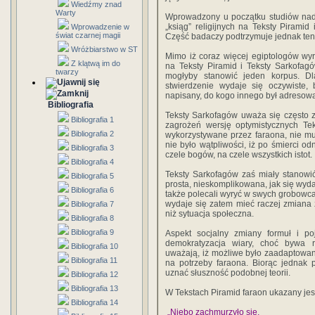
Wiedźmy znad
Warty
Wprowadzony u początku studiów nad s
„ksiąg” religijnych na Teksty Piramid
Wprowadzenie w
świat czarnej magii
Część badaczy podtrzymuje jednak ten
Wróżbiarstwo w ST
Mimo iż coraz więcej egiptologów wy
Z klątwą im do
na Teksty Piramid i Teksty Sarkofagów
twarzy
mogłyby stanowić jeden korpus. D
stwierdzenie wydaje się oczywiste,
napisany, do kogo innego był adresowa
Bibliografia
Teksty Sarkofagów uważa się często z
Bibliografia 1
zagrożeń wersję optymistycznych Tek
Bibliografia 2
wykorzystywane przez faraona, nie mu
nie było wątpliwości, iż po śmierci o
Bibliografia 3
czele bogów, na czele wszystkich istot.
Bibliografia 4
Teksty Sarkofagów zaś miały stanowić 
Bibliografia 5
prosta, nieskomplikowana, jak się wyda
Bibliografia 6
także polecali wyryć w swych grobowc
wydaje się zatem mieć raczej zmiana
Bibliografia 7
niż sytuacja społeczna.
Bibliografia 8
Bibliografia 9
Aspekt socjalny zmiany formuł i po
demokratyzacja wiary, choć bywa r
Bibliografia 10
uważają, iż możliwe było zaadaptowa
Bibliografia 11
na potrzeby faraona. Biorąc jednak 
uznać słuszność podobnej teorii.
Bibliografia 12
Bibliografia 13
W Tekstach Piramid faraon ukazany jest
Bibliografia 14
„Niebo zachmurzyło się,