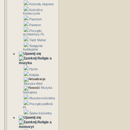
Kościoły słupowe
Kościół w
Kosieczynie
Paestum
Panteon
Początki
architektury PL
Tadż Mahal
Świątynie
buddyjskie
Religie a
muzyka
Hymn
Kolęda
Muzyka Wed
Muzyka
hebrajska
Muzyka kościelna
Początki polifonii
PL
Śpiew kościelny
Religie a
meteoryt