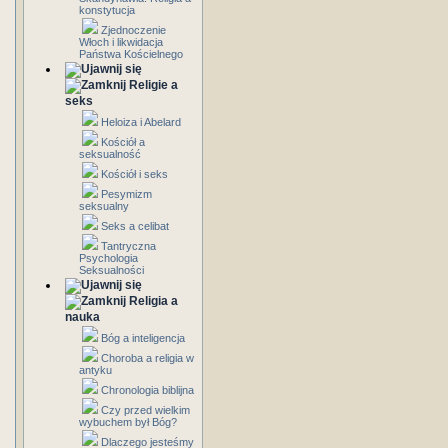
konstytucja
Zjednoczenie
Włoch i likwidacja
Państwa Kościelnego
Religie a
seks
Heloiza i Abelard
Kościół a
seksualność
Kościół i seks
Pesymizm
seksualny
Seks a celibat
Tantryczna
Psychologia
Seksualności
Religia a
nauka
Bóg a inteligencja
Choroba a religia w
antyku
Chronologia biblijna
Czy przed wielkim
wybuchem był Bóg?
Dlaczego jesteśmy