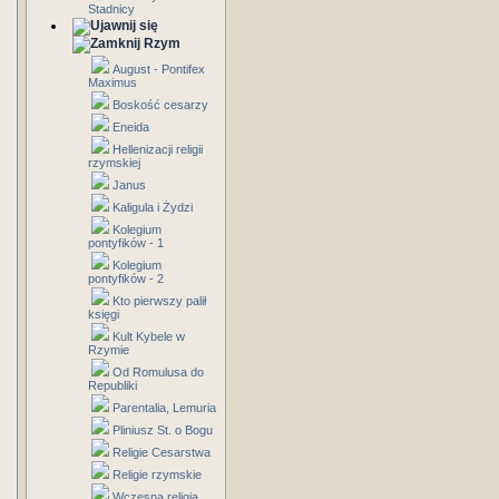
Stadnicy
Rzym
August - Pontifex
Maximus
Boskość cesarzy
Eneida
Hellenizacji religii
rzymskiej
Janus
Kaligula i Żydzi
Kolegium
pontyfików - 1
Kolegium
pontyfików - 2
Kto pierwszy palił
księgi
Kult Kybele w
Rzymie
Od Romulusa do
Republiki
Parentalia, Lemuria
Pliniusz St. o Bogu
Religie Cesarstwa
Religie rzymskie
Wczesna religia