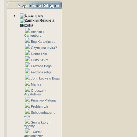
Zagadnienia Religijne
Religie a
filozofia
Anselm z
Cantenbury
Bóg Kartezjusza
Czym jest etyka?
Dobro i zlo
Duns Szkot
Filozofia Boga
Filozofia religii
John Locke o Bogu
Mantra
O duszy -
Arystoteles
Państwo Platona
Problem zła
Schopenhauer o
woli
Sen w którym
żyjemy
Traktat
ateologiczny