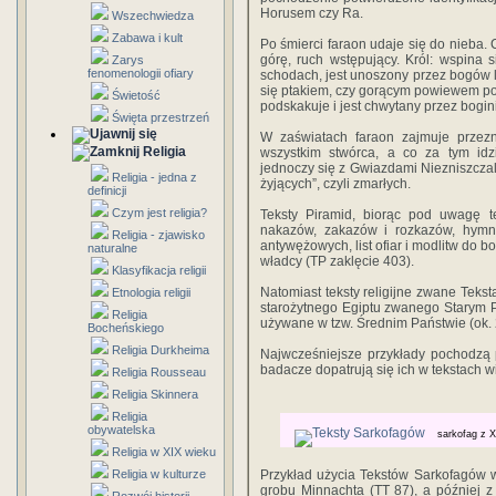
Horusem czy Ra.
Wszechwiedza
Zabawa i kult
Po śmierci faraon udaje się do nieba. 
górę, ruch wstępujący. Król: wspina 
Zarys
fenomenologii ofiary
schodach, jest unoszony przez bogów 
się ptakiem, czy gorącym powiewem powi
Świetość
podskakuje i jest chwytany przez bogin
Święta przestrzeń
W zaświatach faraon zajmuje przez
Religia
wszystkim stwórca, a co za tym idz
jednoczy się z Gwiazdami Niezniszcza
Religia - jedna z
żyjących”, czyli zmarłych.
definicji
Czym jest religia?
Teksty Piramid, biorąc pod uwagę teo
nakazów, zakazów i rozkazów, hymn
Religia - zjawisko
antywężowych, list ofiar i modlitw do b
naturalne
władcy (TP zaklęcie 403).
Klasyfikacja religii
Natomiast teksty religijne zwane Tekst
Etnologia religii
starożytnego Egiptu zwanego Starym Pa
Religia
używane w tzw. Średnim Państwie (ok. 
Bocheńskiego
Religia Durkheima
Najwcześniejsze przykłady pochodzą 
badacze dopatrują się ich w tekstach w
Religia Rousseau
Religia Skinnera
Religia
obywatelska
sarkofag z X
Religia w XIX wieku
Religia w kulturze
Przykład użycia Tekstów Sarkofagów 
grobu Minnachta (TT 87), a później z 