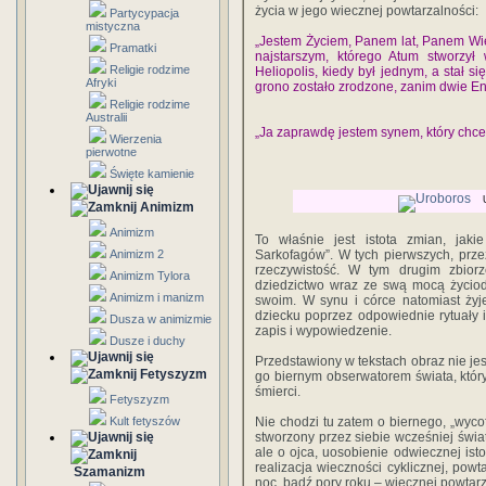
życia w jego wiecznej powtarzalności:
Partycypacja
mistyczna
„Jestem Życiem, Panem lat, Panem Wi
Pramatki
najstarszym, którego Atum stworzył 
Religie rodzime
Heliopolis, kiedy był jednym, a stał s
Afryki
grono zostało zrodzone, zanim dwie En
Religie rodzime
Australii
„Ja zaprawdę jestem synem, który chce, d
Wierzenia
pierwotne
Święte kamienie
Animizm
Animizm
To właśnie jest istota zmian, jaki
Animizm 2
Sarkofagów”. W tych pierwszych, prze
rzeczywistość. W tym drugim zbior
Animizm Tylora
dziedzictwo wraz ze swą mocą życiod
Animizm i manizm
swoim. W synu i córce natomiast żyj
dziecku poprzez odpowiednie rytuały 
Dusza w animizmie
zapis i wypowiedzenie.
Dusze i duchy
Przedstawiony w tekstach obraz nie je
Fetyszyzm
go biernym obserwatorem świata, który
śmierci.
Fetyszyzm
Kult fetyszów
Nie chodzi tu zatem o biernego, „wycof
stworzony przez siebie wcześniej świat
ale o ojca, uosobienie odwiecznej isto
realizacja wieczności cyklicznej, powt
Szamanizm
noc, bądź pory roku – wiecznej powtar