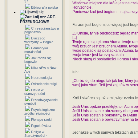
37
Właściwe miejsce dla króla jest na czel
Horyzoncie,
Bibliografia polska
Ponieważ król jest bogiem – najstarszy
=>> ART.
PRZEKROJOWE
Faraon jest bogiem, co więcej jest bo
Chrześcijaństwo a
pogaństwo
„O Unisie, ty nie odchodzisz będąc ma
[...]
Dlaczego
Twoje ręce są rękoma Atuma, twoje ra
wierzymy w Boga?
twój brzuch jest brzuchem Atuma, twoje
Gramatyka
twoje pośladki są pośladkami Atuma, t
moralności
twoja twarz jest twarzą szakala.
Jak rodzili się
Niech służą ci posiadłości Horusa i niec
bogowie
Kilka słów o New
Age
lub:
Neuroteologia
„Obróć się do niego tak jak ten, który 
Odrodzenie religii
was] jako Atum. Teti jest xajj t3w w ser
Piekło w
starożytności
Król i stwórca są tożsami, więc czeka ic
Przechwytywanie
symboli
Jeśli Unis będzie przeklęty, to i Atum bę
Psychologiczne
Jeśli Unis zostanie obrzucony obelgami
źródła religijności
Jeśli Unis zostanie pokonany, to i Atu
Jeśli Unis zostanie powstrzymany na te
Płonące rzeki
Pępek świata
Religie w
Jednakże w tych samych tekstach Brama
Starożytności -