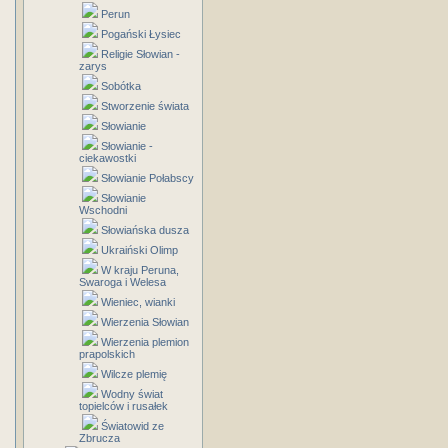
Perun
Pogański Łysiec
Religie Słowian -
zarys
Sobótka
Stworzenie świata
Słowianie
Słowianie -
ciekawostki
Słowianie Połabscy
Słowianie
Wschodni
Słowiańska dusza
Ukraiński Olimp
W kraju Peruna,
Swaroga i Welesa
Wieniec, wianki
Wierzenia Słowian
Wierzenia plemion
prapolskich
Wilcze plemię
Wodny świat
topielców i rusałek
Światowid ze
Zbrucza