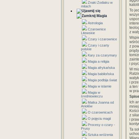
aggi
Znaki Zodiaku w
katol
mitach
To je
wszys
Magia
uspos
inter
Astrologia
teolo
Czarownice
z wat
Litewskie
Wspie
Czary i czarownice
wśród
Czary i czarty
z pow
polskie
prądy
tomiz
Kary za czarymary
zaint
Magia a religia
i psy
Magia afrykańska
W mia
Ratzi
Magia babilońska
watyk
Magia podbija świat
i prz
a ten
Magia w islamie
w pra
Magia w
Spise
średniowieczu
Ich a
Matka Joanna od
mniej
Aniołów
Kości
O czarownicach
z sił
O pojęciu magii
i pra
konty
Procesy o czary -
Prusy
Ta so
uchod
Sztuka wróżenia
Wiary