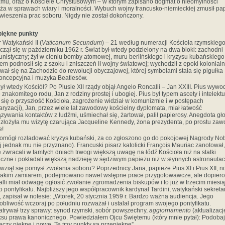
izmu, oraz o Kościele Chrystusowym – w którym zapisano dogmat o nieomylności
ża w sprawach wiary i moralności. Wybuch wojny francusko-niemieckiej zmusił pa
wieszenia prac soboru. Nigdy nie został dokończony.
piękne punkty
 Watykański II (
Vaticanum Secundum
) – 21 według numeracji Kościoła rzymskiego
czął się w październiku 1962 r. Świat był wtedy podzielony na dwa bloki: zachodni
unistyczny; żył w cieniu bomby atomowej, muru berlińskiego i kryzysu kubańskiego,
em podnosił się z szoku i zniszczeń II wojny światowej; wychodził z epoki kolonialn
wał się na Zachodzie do rewolucji obyczajowej, której symbolami stała się pigułka
oncepcyjna i muzyka Beatlesów.
był wtedy Kościół? Po Piusie XII rządy objął Angelo Roncalli – Jan XXIII. Pius wywod
e znakomitego rodu, Jan z rodziny prostej i ubogiej. Pius był typem ascety i intelektu
ł się o przyszłość Kościoła, zagrożenie widział w komunizmie i w postępach
aryzacji), Jan, przez wiele lat zawodowy kościelny dyplomata, miał łatwość
zywania kontaktów z ludźmi, uśmiechał się, żartował, palił papierosy. Anegdota gło
 złożyła mu wizytę czarująca Jacqueline Kennedy, żona prezydenta, po prostu zawo
e!
omógł rozładować kryzys kubański, za co zgłoszono go do pokojowej Nagrody No
ej jednak mu nie przyznano). Francuski pisarz katolicki François Mauriac zanotował,
e zwracali w tamtych dniach trwogi większą uwagę na łódź Kościoła niż na statki
czne i pokładali większą nadzieję w sędziwym papieżu niż w słynnych astronautac
wziął się pomysł zwołania soboru? Poprzednicy Jana, papieże Pius XI i Pius XII, no
 takim zamiarem, podejmowano nawet wstępne prace przygotowawcze, ale dopiero
lli miał odwagę ogłosić zwołanie zgromadzenia biskupów i to już w trzecim miesi
 pontyfikatu. Najbliższy jego współpracownik kardynał Tardini, watykański sekreta
, zapisał w notesie: „Wtorek, 20 stycznia 1959 r. Bardzo ważna audiencja. Jego
obliwość wczoraj po południu rozważał i ustalał program swojego pontyfikatu.
trywał trzy sprawy: synod rzymski, sobór powszechny,
aggiornamento
(aktualizacj
su prawa kanonicznego. Powiedziałem Ojcu Świętemu (który mnie pytał): Podobaj
zeczy piękne i nowe. Te trzy punkty są przepiękne”.