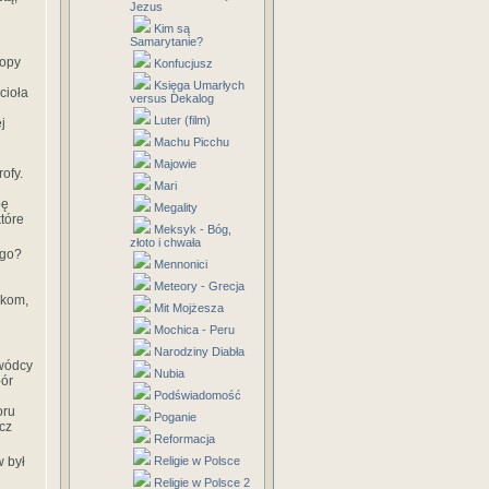
Jezus
Kim są
Samarytanie?
ropy
Konfucjusz
Księga Umarłych
cioła
versus Dekalog
Luter (film)
j
Machu Picchu
Majowie
ofy.
Mari
pę
Megality
tóre
Meksyk - Bóg,
złoto i chwała
ego?
Mennonici
Meteory - Grecja
skom,
Mit Mojżesza
Mochica - Peru
Narodziny Diabła
ywódcy
Nubia
bór
Podświadomość
oru
Poganie
ucz
Reformacja
w był
Religie w Polsce
Religie w Polsce 2