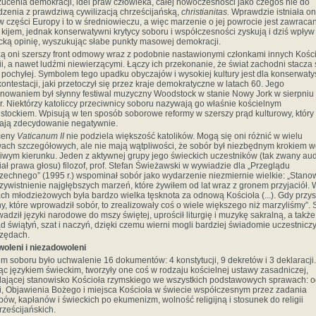
zucenia demokracji, idei praw człowieka, całej nowoczesności jako czegoś nie do
zenia z prawdziwą cywilizacją chrześcijańską,
christianitas.
Wprawdzie istniała o
 w części Europy i to w średniowieczu, a więc marzenie o jej powrocie jest zawraca
 kijem, jednak konserwatywni krytycy soboru i współczesności zyskują i dziś wpływ
icką opinię, wyszukując słabe punkty masowej demokracji.
ą oni szerszy front odmowy wraz z podobnie nastawionymi członkami innych Kośc
igii, a nawet ludźmi niewierzącymi. Łączy ich przekonanie, że świat zachodni stacza 
 pochyłej. Symbolem tego upadku obyczajów i wysokiej kultury jest dla konserwat
kontestacji, jaki przetoczył się przez kraje demokratyczne w latach 60. Jego
nowaniem był słynny festiwal muzyczny Woodstock w stanie Nowy Jork w sierpniu
r. Niektórzy katoliccy przeciwnicy soboru nazywają go właśnie kościelnym
tockiem. Wpisują w ten sposób soborowe reformy w szerszy prąd kulturowy, który
ają zdecydowanie negatywnie.
ceny
Vaticanum II
nie podziela większość katolików. Mogą się oni różnić w wielu
ach szczegółowych, ale nie mają wątpliwości, że sobór był niezbędnym krokiem 
iwym kierunku. Jeden z aktywnej grupy jego świeckich uczestników (tak zwany aud
iał prawa głosu) filozof, prof. Stefan Świeżawski w wywiadzie dla „Przeglądu
echnego” (1995 r.) wspominał sobór jako wydarzenie niezmiernie wielkie: „Stanow
zywistnienie najgłębszych marzeń, które żywiłem od lat wraz z gronem przyjaciół. 
ch młodzieżowych była bardzo wielka tęsknota za odnową Kościoła (...). Gdy przys
y, które wprowadził sobór, to zrealizowały coś o wiele większego niż marzyliśmy”.
adził języki narodowe do mszy świętej, uprościł liturgię i muzykę sakralną, a także
d świątyń, szat i naczyń, dzięki czemu wierni mogli bardziej świadomie uczestnicz
zędach.
oleni i niezadowoleni
m soboru było uchwalenie 16 dokumentów: 4 konstytucji, 9 dekretów i 3 deklaracji.
c językiem świeckim, tworzyły one coś w rodzaju kościelnej ustawy zasadniczej,
lającej stanowisko Kościoła rzymskiego we wszystkich podstawowych sprawach: 
gii, Objawienia Bożego i miejsca Kościoła w świecie współczesnym przez zadania
pów, kapłanów i świeckich po ekumenizm, wolność religijną i stosunek do religii
rześcijańskich.