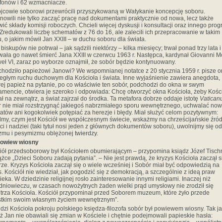
fonów i 62 wzmacniacze.
 ojcowie soborowi przewrócili przyszykowaną w Watykanie koncepcję soboru.
nowili nie tylko zacząć pracę nad dokumentami praktycznie od nowa, lecz także
ić składy komisji roboczych. Chcieli więcej dyskusji i konsultacji oraz innego pro
 Zredukowali liczbę schematów z 76 do 16, ale zalecili ich przepracowanie w takim
, o jakim mówił Jan XXIII – w duchu soboru dla świata.
 biskupów nie potrwał – jak sądzili niektórzy – kilka miesięcy; trwał ponad trzy lata i
wała go nawet śmierć Jana XXIII w czerwcu 1963 r. Następca, kardynał Giovanni Mo
eł VI, zaraz po wyborze oznajmił, że sobór będzie kontynuowany.
chodziło papieżowi Janowi? We wspomnianej notatce z 20 stycznia 1959 r. pisze o
ległym ruchu duchowym dla Kościoła i świata. Inne wyjaśnienie zawiera anegdota,
rej papież na pytanie, po co właściwie ten sobór, podchodzi do okna w swym
amencie, otwiera je szeroko i odpowiada: Chcę otworzyć okna Kościoła, żeby Kośc
ał na zewnątrz, a świat zajrzał do środka. Ta metafora dobrze oddaje istotę
Vaticanu
 nie miał rozstrzygnąć jakiegoś nabrzmiałego sporu wewnętrznego, uchwalać no
tów ani kogokolwiek potępiać za herezje i błędy. Miał służyć celom pozytywnym:
lmy, czym jest Kościół we współczesnym świecie, wskażmy na chrześcijańskie źród
ci i nadziei (taki tytuł nosi jeden z głównych dokumentów soboru), uwolnijmy się od
mu i pesymizmu oblężonej twierdzy.
powiew wiosny
iół przedsoborowy był Kościołem obumierającym – przypomina ksiądz Józef Tisch
ążce „Dzieci Soboru zadają pytania”. – Nie jest prawdą, że kryzys Kościoła zaczął s
ze. Kryzys Kościoła zaczął się o wiele wcześniej i Sobór miał być odpowiedzią na
s. Kościół nie wiedział, jak pogodzić się z demokracją, a szczególnie z ideą praw
ieka. W dziedzinie religijnej rosło zainteresowanie innymi religiami. Inaczej niż
dniowieczu, w czasach nowożytnych żaden wielki prąd umysłowy nie zrodził się
trza Kościoła. Kościół przypominał przed Soborem muzeum, które żyło przede
tkim swoim własnym życiem wewnętrznym”.
udzi Kościoła pokroju polskiego księdza-filozofa sobór był powiewem wiosny. Tak j
ż Jan nie obawiali się zmian w Kościele i chętnie podejmowali papieskie hasła: