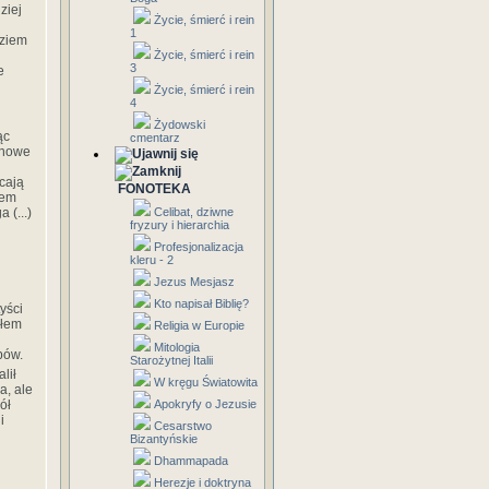
ziej
Życie, śmierć i rein
1
dziem
Życie, śmierć i rein
3
e
Życie, śmierć i rein
4
Żydowski
ąc
cmentarz
uchowe
cają
FONOTEKA
dem
 (...)
Celibat, dziwne
fryzury i hierarchia
Profesjonalizacja
kleru - 2
Jezus Mesjasz
Kto napisał Biblię?
yści
ołem
Religia w Europie
Mitologia
pów.
Starożytnej Italii
lił
W kręgu Światowita
a, ale
ół
Apokryfy o Jezusie
i
Cesarstwo
Bizantyńskie
Dhammapada
Herezje i doktryna