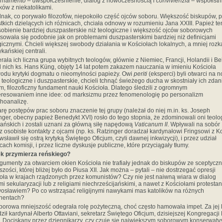
ornamento –
uwspółcześnienie,
dialog z nowoczesnością i
convivienzia –
współistn
ików z niekatolikami.
dnak, co porywało filozofów, niepokoiło część ojców soboru. Większość biskupów, p
tkich dzielących ich różnicach, chciała odnowy w rozumieniu Jana XXIII. Papież te
obienie bardziej duszpasterskie niż teologiczne i większość ojców soborowych
esowała się podobnie jak on problemami duszpasterskimi bardziej niż definicjami
gicznymi. Chcieli większej swobody działania w Kościołach lokalnych, a mniej roz
ykańskiej centrali.
rała ich liczna grupa wybitnych teologów, głównie z Niemiec, Francji, Holandii i Bel
 nich ks. Hans Küng, objęty 14 lat potem zakazem nauczania w imieniu Kościoła
odu krytyki dogmatu o nieomylności papieży. Owi
periti
(eksperci) byli otwarci na 
 teologiczne i duszpasterskie, chcieli tchnąć świeżego ducha w skostniały ich zda
m, filozoficzny fundament nauki Kościoła. Dlatego śledzili z ogromnym
eresowaniem inne idee: od marksizmu przez fenomenologię po personalizm
choanalizę.
rę postępów prac soboru znaczenie tej grupy (należał do niej m.in. ks. Joseph
nger, obecny papież Benedykt XVI) rosło do tego stopnia, że zdominowali oni teol
ańskich i zostali uznani za główną siłę napędową
Vaticanum II
. Wpływali na sobór
ez osobiste kontakty z ojcami (np. ks. Ratzinger doradzał kardynałowi Fringsowi z Ko
 wsławił się ostrą krytyką Świętego Oficjum, czyli dawnej inkwizycji), i przez udział
cach komisji, i przez liczne dyskusje publiczne, które przyciągały tłumy.
k przymierza reńskiego?
rgumenty za otwarciem okien Kościoła nie trafiały jednak do biskupów ze sceptyczn
szości, której bliżej było do Piusa XII. Jak można – pytali – nie dostrzegać opresji
oła w krajach rządzonych przez komunistów? Czy nie jest naiwną wiara w dialog
ami sekularyzacji lub z religiami niechrześcijańskimi, a nawet z Kościołami protesta
wosławiem? Po co wstrząsać religijnymi nawykami mas katolików na różnych
nentach?
borowa mniejszość odegrała rolę pożyteczną, choć często hamowała impet. Za jej 
ził kardynał Alberto Ottaviani, sekretarz Świętego Oficjum, dzisiejszej Kongregacji
. Dociskany przez dziennikarzy, czy czuje się największym soborowym konserwatys