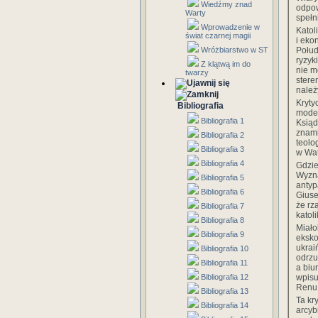
Wiedźmy znad
odpow
Warty
spełn
Wprowadzenie w
Katol
świat czarnej magii
i eko
Połud
Wróżbiarstwo w ST
ryzyk
Z klątwą im do
nie m
twarzy
stere
należ
Kryty
Bibliografia
moder
Bibliografia 1
Ksiąd
znami
Bibliografia 2
teolo
Bibliografia 3
w Wat
Bibliografia 4
Gdzie
Wyzna
Bibliografia 5
antyp
Bibliografia 6
Giuse
że rz
Bibliografia 7
katol
Bibliografia 8
Miało
Bibliografia 9
eksko
ukrai
Bibliografia 10
odrzu
Bibliografia 11
a biu
wpisu
Bibliografia 12
Renu,
Bibliografia 13
Ta kr
Bibliografia 14
arcyb