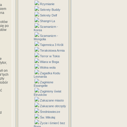
Rzymianie
na
niem
Sekrety Buddy
 na
Sekrety Delf
Shangri-La
iołów
się po
Szamanizm -
ystów
Korea
Szamanizm -
Mongolia
Tajemnica 3 Króli
Terakotowa Armia
Terror w Tokio
we
Wiara w Boga
ytor,
Wolna wola
ił on
Zagadka Kodu
W tych
Leonarda
zły
 Sobór
Zaginione
Ewangelie
yć
Zaginiony świat
Etrusków
Zakazane miasto
Zakazane obrzędy
Średniowiecze
od
Św. Mikołaj
Życie i śmierć bez
Boga