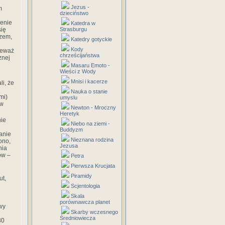
Jezus -
m
dzieciństwo
zenie
Katedra w
się
Strasburgu
czem,
Katedry gotyckie
Kody
nieważ
chrześcijaństwa
znej
Masaru Emoto -
Wieści z Wody
Mnisi i kacerze
li, że
Nauka o stanie
mi)
umyslu
ów
Newton - Mroczny
Heretyk
nie
Niebo na ziemi -
Buddyzm
anie
Nieznana rodzina
ono,
Jezusa
nia
ów –
Petra
Pierwsza Krucjata
Piramidy
ut,
Scjentologia
Skala
porównawcza planet
wy
Skarby wczesnego
Średniowiecza
30