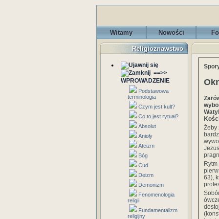
Witamy
Nowości
Fo
Religioznawstwo
Spory
==>>
Okn
WPROWADZENIE
Podstawowa
terminologia
Zarów
wybor
Czym jest kult?
Watyk
Co to jest rytuał?
Kości
Absolut
Żeby 
bardz
Anioły
wywoł
Ateizm
Jezus
pragn
Bóg
Rytm 
Cud
pierw
Deizm
63), 
prote
Demonizm
Sobór
Fenomenologia
ówcze
religii
dosto
Fundamentalizm
(kons
religijny