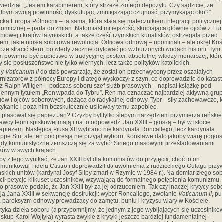
iedział: „Jestem karabinierem, który strzeże złotego depozytu. Czy sądzicie, że
iłbym swoją powinność, dyskutując, zmniejszając czujność, przymykając oko?”.
icka Europa Północna – ta sama, która stała się matecznikiem integracji politycznej
nomicznej – parła do zmian. Natomiast mniejszość, skupiająca głównie ojców z Eu
niowej i krajów latynoskich, a także część rzymskich kurialistów, ostrzegała przed
iem, jakie niosła soborowa rewolucja. Odnowa odnową – upominali – ale okręt Koś
oże stracić steru, bo wtedy zacznie dryfować po wzburzonych wodach historii. Tym
m powinno być papiestwo w tradycyjnej postaci: absolutnej władzy monarszej, które
y się posłuszeństwo nie tylko wiernych, lecz także polityków katolickich.
cy
Vaticanum II
do dziś powtarzają, że został on przechwycony przez oszalałych
nizatorów z północy Europy i dlatego wyskoczył z szyn, co doprowadziło do katastr
z Ralph Wiltgen – podczas soboru szef służb prasowych – napisał książkę pod
ennym tytułem „Ren wpada do Tybru”. Ren ma oznaczać najbardziej aktywną gru
gów i ojców soborowych, dążącą do radykalnej odnowy, Tybr – siły zachowawcze, k
ykanie i poza nim bezskutecznie usiłowały temu zapobiec.
 plasował się papież Jan? Czyżby był tylko ślepym narzędziem przymierza reński
wcy teorii spiskowej mają i na to odpowiedź. Jan XXIII – głoszą – był w istocie
apieżem. Następcą Piusa XII wybrano nie kardynała Roncallego, lecz kardynała
ppe Siri, ale ten pod presją nie przyjął wyboru. Konklawe dało jakoby wiarę pogło
ądy komunistyczne zemszczą się za wybór Siriego masowymi prześladowaniami
ików w swych krajach.
by z tego wynikać, że Jan XXIII był dla komunistów do przyjęcia, choć to on
munikował Fidela Castro i doprowadził do uwolnienia z radzieckiego Gułagu prz
ńskich unitów (kardynał Josyf Slipy zmarł w Rzymie w 1984 r.). Na domiar złego so
cił petycję kilkuset uczestników, wzywającą do formalnego potępienia komunizmu,
ro prasowe podało, że Jan XXIII był za jej odrzuceniem. Tak czy inaczej krytycy sob
ją Jana XXIII w sekwencję destrukcji: wybór Roncallego, zwołanie
Vaticanum II
, p
 paroksyzm odnowy prowadzący do zamętu, buntu i kryzysu wiary w Kościele.
ytyka dzieła soboru (a przypomnijmy, że jednym z jego wybijających się uczestnikó
iskup Karol Wojtyła) wyrasta zwykle z krytyki jeszcze bardziej fundamentalnej –