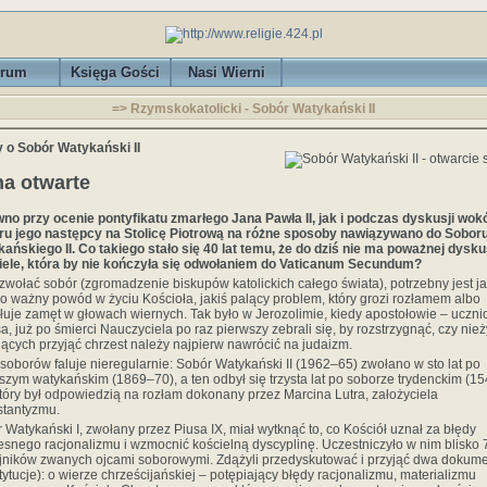
rum
Księga Gości
Nasi Wierni
=> Rzymskokatolicki - Sobór Watykański II
 o Sobór Watykański II
a otwarte
no przy ocenie pontyfikatu zmarłego Jana Pawła II, jak i podczas dyskusji wok
u jego następcy na Stolicę Piotrową na różne sposoby nawiązywano do Sobor
ańskiego II. Co takiego stało się 40 lat temu, że do dziś nie ma poważnej dyskus
ele, która by nie kończyła się odwołaniem do Vaticanum Secundum?
zwołać sobór (zgromadzenie biskupów katolickich całego świata), potrzebny jest ja
o ważny powód w życiu Kościoła, jakiś palący problem, który grozi rozłamem albo
uje zamęt w głowach wiernych. Tak było w Jerozolimie, kiedy apostołowie – uczni
a, już po śmierci Nauczyciela po raz pierwszy zebrali się, by rozstrzygnąć, czy ni
ących przyjąć chrzest należy najpierw nawrócić na judaizm.
soborów faluje nieregularnie: Sobór Watykański II (1962–65) zwołano w sto lat po
szym watykańskim (1869–70), a ten odbył się trzysta lat po soborze trydenckim (1
który był odpowiedzią na rozłam dokonany przez Marcina Lutra, założyciela
stantyzmu.
 Watykański I, zwołany przez Piusa IX, miał wytknąć to, co Kościół uznał za błędy
snego racjonalizmu i wzmocnić kościelną dyscyplinę. Uczestniczyło w nim blisko 
jników zwanych ojcami soborowymi. Zdążyli przedyskutować i przyjąć dwa dokum
tytucje): o wierze chrześcijańskiej – potępiający błędy racjonalizmu, materializmu