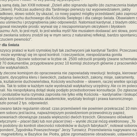
ą samą datą Jan XXIII notował: „Dzień
albo signanda lapillo
(do zaznaczenia biały
zkiem). Podczas audiencji dla Tardiniego pierwszy raz wypowiedziałem, jakby
adkowo, słowo sobór, by ukazać, co nowy papież mógłby przedstawić jako zapros
zległego ruchu duchowego dla Kościoła Świętego i dla całego świata. Obawiałem 
su uśmiechu i przygnębienia jako odpowiedzi. Natomiast kardynał, z bladym obli
gował niezwykle prosto: wyrwał się z niezapomnianym okrzykiem i błyskiem
jazmu: Ach, to jest myśl, to jest wielka myśl! Nie musiałem dodawać ani słowa, po
ł zwołania soboru zrodził się w mym sercu z naturalnej refleksji, bardzo spontanic
oczuciem pewności”.
 dla świata
szyscy prałaci w kurii rzymskiej byli tak zachwyceni jak kardynał Tardini. Przeczuwa
 może wymknąć się im spod kontroli. I rzeczywiście, niespodzianka goniła
odziankę. Ojcowie soborowi w liczbie ok. 2500 odrzucili projekty (zwane schemata
 70 dokumentów, przygotowane przez 10 komisji złożonych głównie z pracownik
ów watykańskich.
y zlecone komisjom do opracowania nie zapowiadały rewolucji: teologia, kierowa
zjami, dyscyplina kleru i świeckich, zadania świeckich, zakony, misje, sakramenty,
gia, kształcenie duchowieństwa, Kościoły wschodnie – słowem, raczej wielkie sprząt
oła. Tak to sobie w każdym razie wyobrażali watykańscy urzędnicy. Ale co im polec
ali. Na niespotykaną dotąd skalę podjęto przedsoborowe konsultacje. Do zgłasza
i postulatów kuria rzymska zaprosiła nie tylko elitę Kościoła – kardynałów i biskup
także kościelne środowiska akademickie, wydziały teologii i prawa kanonicznego.
zło ponad 2 tys. odpowiedzi.
owano także regulamin obrad: czas przemówień nie powinien przekraczać 10 min
iem soboru jest łacina, najważniejszym posiedzeniom przewodniczy papież,
sowaniach obowiązuje zasada większości dwóch trzecich. Głosowano ołówkami
etycznymi
– placet
(tak)
lub
non placet
(nie)
–
wyniki zliczał mózg elektronowy. „To
m podobny do kontroli obecności robotników w dużych fabrykach”, notował soboro
pondent „Tygodnika Powszechnego” Jerzy Turowicz. Przemówienia nagrywano na
y magnetofony, w Bazylice św. Piotra, gdzie zgromadzenie obradowało, ustawiono 