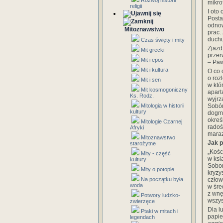
Rozwój historii
mikro
religii
I oto
Posta
odnow
Mitoznawstwo
prac.
duchu
Czas święty i mity
Zjazd
Mit grecki
przer
Mit i epos
– Paw
Mit i kultura
O co 
o roz
Mit i sen
w któ
Mit kosmogoniczny
apart
Ks. Rodz.
wyjrz
Sobór
Mitologia w historii
kultury
dogma
okreś
Mitologie Czarnej
radoś
Afryki
maraz
Mitoznawstwo
Jak 
starożytne
„Kośc
Mity - część
w ksi
kultury
Sobor
Mity o potopie
kryzy
człow
Na początku była
woda
w śre
z wnę
Potwory ludzko-
wszys
zwierzęce
Dla l
Ptaki w mitach i
papie
legendach