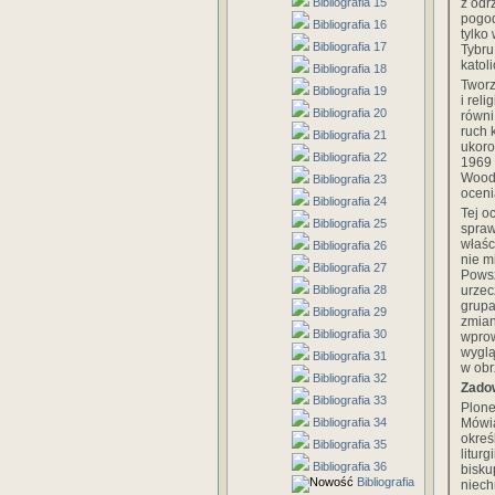
z odr
Bibliografia 15
pogod
Bibliografia 16
tylko
Bibliografia 17
Tybru
katol
Bibliografia 18
Tworz
Bibliografia 19
i rel
Bibliografia 20
równi
ruch 
Bibliografia 21
ukoro
Bibliografia 22
1969 
Woods
Bibliografia 23
oceni
Bibliografia 24
Tej o
Bibliografia 25
spraw
właśc
Bibliografia 26
nie m
Bibliografia 27
Powsz
urzec
Bibliografia 28
grupa
Bibliografia 29
zmian
Bibliografia 30
wprow
wyglą
Bibliografia 31
w obr
Bibliografia 32
Zadow
Bibliografia 33
Plone
Mówią
Bibliografia 34
okreś
Bibliografia 35
litur
Bibliografia 36
bisku
Bibliografia
niech