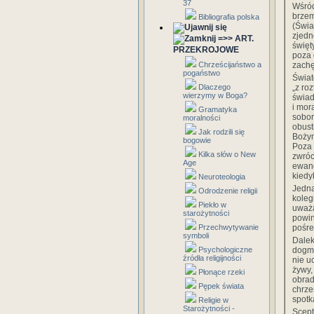
37
Wśród
brzem
Bibliografia polska
(Świa
zjedn
=>> ART.
święt
PRZEKROJOWE
poza 
zachę
Chrześcijaństwo a
pogaństwo
Świat
„z ro
Dlaczego
wierzymy w Boga?
świad
i mor
Gramatyka
sobor
moralności
obust
Jak rodzili się
Bożym
bogowie
Poza 
Kilka słów o New
zwróc
Age
ewang
kiedy
Neuroteologia
Jedna
Odrodzenie religii
koleg
Piekło w
uważa
starożytności
powin
pośre
Przechwytywanie
symboli
Dalek
dogma
Psychologiczne
źródła religijności
nie u
żywy, 
Płonące rzeki
obrad
Pępek świata
chrześ
spotk
Religie w
Starożytności -
Scept