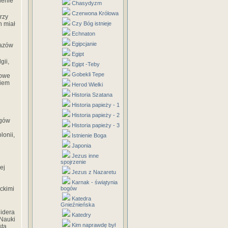
ienie
Chasydyzm
Czerwona Królowa
rzy
n miał
Czy Bóg istnieje
Echnaton
Egipcjanie
kazów
Egipt
gii,
Egipt -Teby
Gobekli Tepe
nowe
niem
Herod Wielki
Historia Szatana
Historia papieży - 1
Historia papieży - 2
ogów
Historia papieży - 3
lonii,
Istnienie Boga
Japonia
Jezus inne
spojrzenie
ej
Jezus z Nazaretu
Karnak - świątynia
nckimi
bogów
Katedra
Gnieźnieńska
lidera
Katedry
 Nauki
Kim naprawdę był
tą,