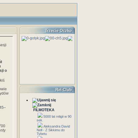
Trzecie Oczko
ół
u
ji o
kiś
owie
Rel-Club
eżydów
545–
FILMOTEKA
5000 lat religii w 90
sek.
700
Aleksandra David
enty
Nell - Z Sikkimu do
Tybetu