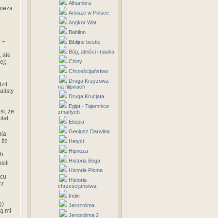
Alhambra
pieża
Amisze w Polsce
Angkor Wat
Babilon
 –
Biblijne bestie
Bóg, ateiści i nauka
 ale
ej;
Chiny
Chrześcijaństwo
Droga Krzyżowa
ził
na filipinach
alisty
Druga Krucjata
Egipt - Tajemnice
si, że
zmarłych
łał:
Etiopia
Geniusz Darwina
bla
 że
Hetyci
Hipnoza
h.
Historia Boga
sili
Historia Pisma
ącu
Historia
rz
chrześcijaństwa
Indie
ę)
Jerozolima
ą mi
Jerozolima 2