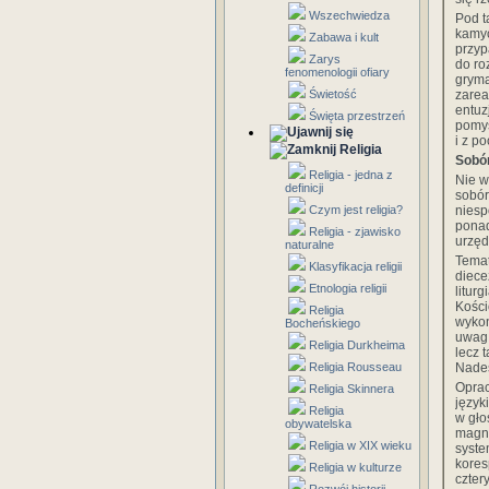
Wszechwiedza
Pod t
kamyc
Zabawa i kult
przyp
Zarys
do ro
fenomenologii ofiary
gryma
zarea
Świetość
entuz
Święta przestrzeń
pomys
i z p
Religia
Sobór
Religia - jedna z
Nie w
definicji
sobór
niesp
Czym jest religia?
ponad
Religia - zjawisko
urzęd
naturalne
Temat
Klasyfikacja religii
diece
Etnologia religii
litur
Kości
Religia
wykon
Bocheńskiego
uwag 
Religia Durkheima
lecz 
Nades
Religia Rousseau
Oprac
Religia Skinnera
język
Religia
w gło
obywatelska
magn
Religia w XIX wieku
syste
kores
Religia w kulturze
czter