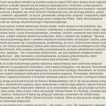
 tych wszystkich tekstów (w polskim wydaniu bitych 600 stron druku) może najbard
ienna w skutki okazała się konstytucja dogmatyczna o Kościele
Lumen gentium
tłość narodów). Tą światłością jest Chrystus, Kościół katolicki jest znakiem i narzę
oczenia z Bogiem, ale choć Kościół Chrystusowy jest, jak wyznają katolicy, „jeden,
y, katolicki i apostolski”, to liczne „pierwiastki uświęcenia i prawdy” znajdujemy takż
organizmem Kościoła rządzonego przez następców Piotra. Takie sformułowanie
cało do dialogu ekumenicznego i międzyreligijnego.
ową karierę zrobiła deklaracja
Nostra aetate
: sobór wzywa w niej katolików, aby
ztropnością i miłością przez rozmowy i współpracę z wyznawcami innych religii, daj
ectwo wiary i życia chrześcijańskiego, uznawali, chronili i wspierali owe dobra d
alne, a także wartości społeczno-kulturalne, które u tamtych się znajdują”. Ojcowie
owi przypominają także o wielkim wspólnym dziedzictwie chrześcijan i żydów, zale
ronne poznanie się i poszanowanie, podkreślają, że choć „Kościół jest nowym Lu
, nie należy przedstawiać Żydów jako odrzuconych ani jako przeklętych przez Boga
tym Kościół, który potępia wszelkie prześladowania, przeciw jakimkolwiek ludziom
one, opłakuje – nie z powodów politycznych, ale pod wpływem religijnej miłości
elicznej – akty nienawiści, prześladowania, przejawy antysemityzmu, które
kolwiek i przez kogokolwiek kierowane były przeciwko Żydom”.
k ze ściśle kościelnego punktu widzenia najważniejszy spór soborowy dotyczył
ialności w zarządzaniu Kościołem, czyli miejsca biskupów i roli diecezji. Konserwat
li, że władza papieża jest najwyższa, bo pochodzi od Boga, liberałowie, że Kości
no rządzić kolegium biskupów pod przewodem papieża. Przeważyło stanowisko
dnie: najwyższą władzę w Kościele sprawuje papież w łączności z kolegium bisku
ą drogę przeszedł Kościół od Soboru Watykańskiego I do II: sto lat wcześniej uchwa
t o nieomylności papieża, teraz dyskutował o naturze jego władzy i istocie Kościoł
chwalał nowych dogmatów. Otwierał za to nieprzetarte szlaki, jak przystało na Kości
„który mówi, który rośnie i który się buduje” (słowa Pawła VI z finalnej, czwartej sesj
 soboru).
Vaticanum II
starał się połączyć odnowę z powrotem do źródeł wiary
cijańskiej, czyli do Biblii, Ojców Kościoła i tradycji. Tylko na tym gruncie mogła się
ać soborowa większość.
yczna mniejszość czekała na lepsze – dla siebie – czasy. Tej cierpliwości zabrakło