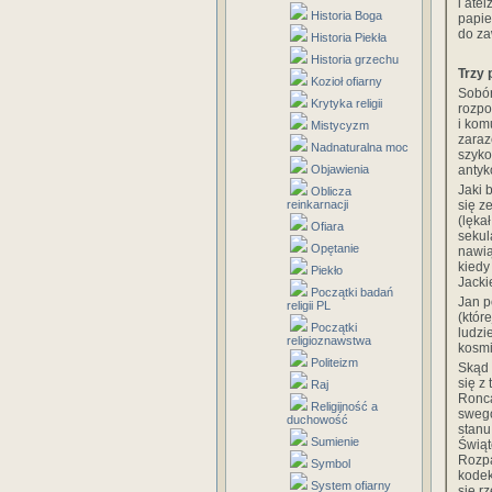
i ate
Historia Boga
papie
do za
Historia Piekła
Historia grzechu
Trzy 
Kozioł ofiarny
Sobór
Krytyka religii
rozpo
i kom
Mistycyzm
zaraz
Nadnaturalna moc
szyko
antyk
Objawienia
Jaki 
Oblicza
się z
reinkarnacji
(lęka
Ofiara
sekul
Opętanie
nawią
kiedy
Piekło
Jacki
Początki badań
Jan p
religii PL
(któr
Początki
ludzi
religioznawstwa
kosmi
Politeizm
Skąd 
się z
Raj
Ronca
Religijność a
swego
duchowość
stanu
Sumienie
Świąt
Rozpa
Symbol
kodek
System ofiarny
się r