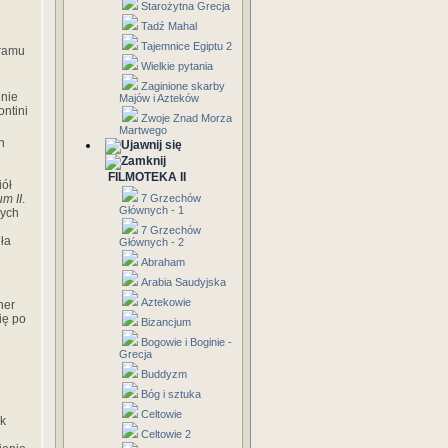
Starożytna Grecja
Tadź Mahal
Tajemnice Egiptu 2
gramu
Wielkie pytania
Zaginione skarby
 nie
Majów i Azteków
ntini
Zwoje Znad Morza
Martwego
n
FILMOTEKA II
iół
m II
.
7 Grzechów
Głównych - 1
wych
7 Grzechów
ła
Głównych - 2
Abraham
Arabia Saudyjska
Aztekowie
ner
ię po
Bizancjum
Bogowie i Boginie -
Grecja
Buddyzm
Bóg i sztuka
Celtowie
ak
Celtowie 2