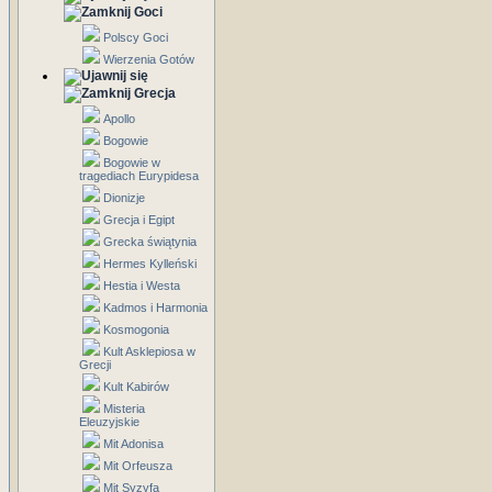
Goci
Polscy Goci
Wierzenia Gotów
Grecja
Apollo
Bogowie
Bogowie w
tragediach Eurypidesa
Dionizje
Grecja i Egipt
Grecka świątynia
Hermes Kylleński
Hestia i Westa
Kadmos i Harmonia
Kosmogonia
Kult Asklepiosa w
Grecji
Kult Kabirów
Misteria
Eleuzyjskie
Mit Adonisa
Mit Orfeusza
Mit Syzyfa