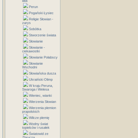
lata
Perun
Pogański Łysiec
Religie Słowian -
zarys
Sobótka
Stworzenie świata
Słowianie
Słowianie -
ciekawostki
Słowianie Połabscy
Słowianie
Wschodni
Słowiańska dusza
Ukraiński Olimp
W kraju Peruna,
Swaroga i Welesa
Wieniec, wianki
Wierzenia Słowian
Wierzenia plemion
prapolskich
Wilcze plemię
Wodny świat
topielców i rusałek
Światowid ze
Zbrucza