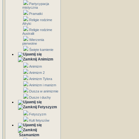
Partycypacja
mistyczna
Pramatki
Religie rodzime
Afryki
Religie rodzime
Australii
Wierzenia
pierwotne
Święte kamienie
Animizm
Animizm
Animizm 2
Animizm Tylora
Animizm i manizm
Dusza w animizmie
Dusze i duchy
Fetyszyzm
Fetyszyzm
Kult fetyszów
Szamanizm