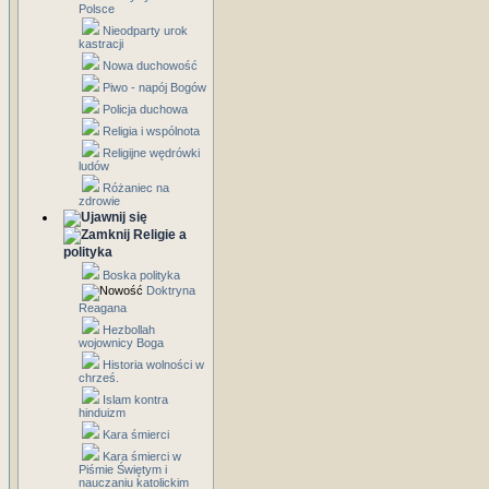
Polsce
Nieodparty urok
kastracji
Nowa duchowość
Piwo - napój Bogów
Policja duchowa
Religia i wspólnota
Religijne wędrówki
ludów
Różaniec na
zdrowie
Religie a
polityka
Boska polityka
Doktryna
Reagana
Hezbollah
wojownicy Boga
Historia wolności w
chrześ.
Islam kontra
hinduizm
Kara śmierci
Kara śmierci w
Piśmie Świętym i
nauczaniu katolickim