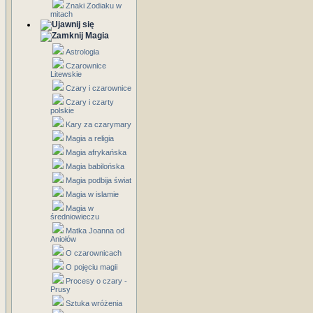
Znaki Zodiaku w
mitach
Magia
Astrologia
Czarownice
Litewskie
Czary i czarownice
Czary i czarty
polskie
Kary za czarymary
Magia a religia
Magia afrykańska
Magia babilońska
Magia podbija świat
Magia w islamie
Magia w
średniowieczu
Matka Joanna od
Aniołów
O czarownicach
O pojęciu magii
Procesy o czary -
Prusy
Sztuka wróżenia