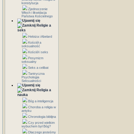
konstytucja
Zjednoczenie
Włoch i likwidacja
Państwa Kościelnego
Religie a
seks
Heloiza i Abelard
Kościół a
seksualność
Kościół i seks
Pesymizm
seksualny
Seks a celibat
Tantryczna
Psychologia
Seksualności
Religia a
nauka
Bóg a inteligencja
Choroba a religia w
antyku
Chronologia biblijna
Czy przed wielkim
wybuchem był Bóg?
Dlaczego jesteśmy