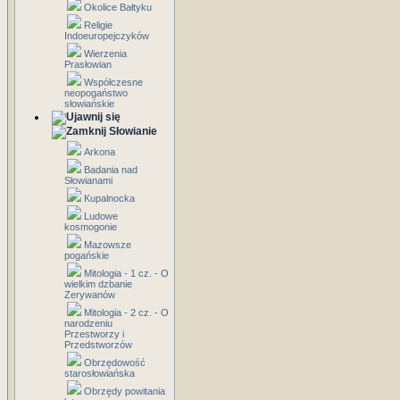
Okolice Bałtyku
Religie
Indoeuropejczyków
Wierzenia
Prasłowian
Współczesne
neopogaństwo
słowiańskie
Słowianie
Arkona
Badania nad
Słowianami
Kupalnocka
Ludowe
kosmogonie
Mazowsze
pogańskie
Mitologia - 1 cz. - O
wielkim dzbanie
Zerywanów
Mitologia - 2 cz. - O
narodzeniu
Przestworzy i
Przedstworzów
Obrzędowość
starosłowiańska
Obrzędy powitania