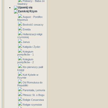
Połowcy - Baba ze
Stadnicy
Rzym
August - Pontifex
Maximus
Boskość cesarzy
Eneida
Hellenizacji religii
rzymskiej
Janus
Kaligula i Żydzi
Kolegium
pontyfików - 1
Kolegium
pontyfików - 2
Kto pierwszy palił
księgi
Kult Kybele w
Rzymie
Od Romulusa do
Republiki
Parentalia, Lemuria
Pliniusz St. o Bogu
Religie Cesarstwa
Religie rzymskie