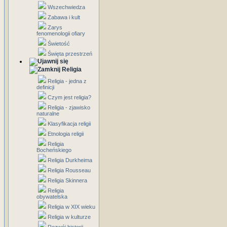
Wszechwiedza
Zabawa i kult
Zarys
fenomenologii ofiary
Świetość
Święta przestrzeń
Religia
Religia - jedna z
definicji
Czym jest religia?
Religia - zjawisko
naturalne
Klasyfikacja religii
Etnologia religii
Religia
Bocheńskiego
Religia Durkheima
Religia Rousseau
Religia Skinnera
Religia
obywatelska
Religia w XIX wieku
Religia w kulturze