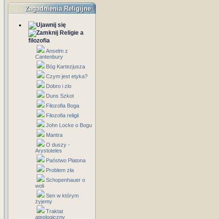
Zagadnienia Religijne
Religie a
filozofia
Anselm z
Cantenbury
Bóg Kartezjusza
Czym jest etyka?
Dobro i zlo
Duns Szkot
Filozofia Boga
Filozofia religii
John Locke o Bogu
Mantra
O duszy -
Arystoteles
Państwo Platona
Problem zła
Schopenhauer o
woli
Sen w którym
żyjemy
Traktat
ateologiczny