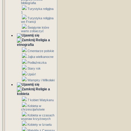
bibliografia
Turystyka religijna
1
Turystyka religijna
we Francji
Świątynie które
warto zobaczyć
Religia a
etnografia
Cmentarze polskie
Jajka wielkanocne
Podłaźniczka
Stary rok
Upiór!
Wampiry i Wilkołaki
Religie a
kobieta
7 kobiet Watykanu
Kobieta w
chrzescijaństwie
Kobieta w czasach
wypraw krzyżowych
Kobiety w Izraelu
Matylda z Canossy