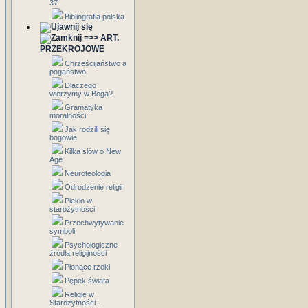
37
Bibliografia polska
=>> ART.
PRZEKROJOWE
Chrześcijaństwo a
pogaństwo
Dlaczego
wierzymy w Boga?
Gramatyka
moralności
Jak rodzili się
bogowie
Kilka słów o New
Age
Neuroteologia
Odrodzenie religii
Piekło w
starożytności
Przechwytywanie
symboli
Psychologiczne
źródła religijności
Płonące rzeki
Pępek świata
Religie w
Starożytności -