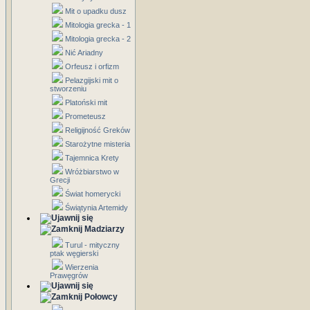
Mit o upadku dusz
Mitologia grecka - 1
Mitologia grecka - 2
Nić Ariadny
Orfeusz i orfizm
Pelazgijski mit o
stworzeniu
Platoński mit
Prometeusz
Religijność Greków
Starożytne misteria
Tajemnica Krety
Wróżbiarstwo w
Grecji
Świat homerycki
Świątynia Artemidy
Madziarzy
Turul - mityczny
ptak węgierski
Wierzenia
Prawęgrów
Połowcy