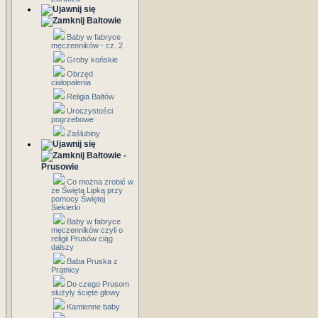
Bałtowie
Baby w fabryce
męczenników - cz. 2
Groby końskie
Obrzęd
ciałopalenia
Religia Bałtów
Uroczystości
pogrzebowe
Zaślubiny
Bałtowie -
Prusowie
Co można zrobić w
ze Świętą Lipką przy
pomocy Świętej
Siekierki
Baby w fabryce
męczenników czyli o
religii Prusów ciąg
dalszy
Baba Pruska z
Prątnicy
Do czego Prusom
służyły ścięte głowy
Kamienne baby