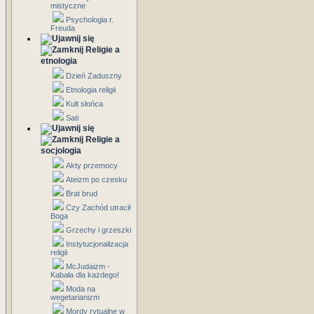
mistyczne
Psychologia r.
Freuda
Religie a
etnologia
Dzień Zaduszny
Etnologia religii
Kult słońca
Sati
Religie a
socjologia
Akty przemocy
Ateizm po czesku
Brat brud
Czy Zachód utracił
Boga
Grzechy i grzeszki
Instytucjonalizacja
religii
McJudaizm -
Kabała dla każdego!
Moda na
wegetarianizm
Mordy rytualne w