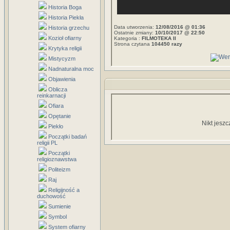
Historia Boga
Historia Piekła
Data utworzenia:
12/08/2016 @ 01:36
Historia grzechu
Ostatnie zmiany:
10/10/2017 @ 22:50
Kozioł ofiarny
Kategoria :
FILMOTEKA II
Strona czytana
104450 razy
Krytyka religii
Mistycyzm
Nadnaturalna moc
Objawienia
Oblicza
reinkarnacji
Ofiara
Opętanie
Nikt jeszc
Piekło
Początki badań
religii PL
Początki
religioznawstwa
Politeizm
Raj
Religijność a
duchowość
Sumienie
Symbol
System ofiarny