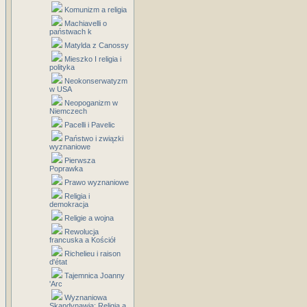
Komunizm a religia
Machiavelli o
państwach k
Matylda z Canossy
Mieszko I religia i
polityka
Neokonserwatyzm
w USA
Neopoganizm w
Niemczech
Pacelli i Pavelic
Państwo i związki
wyznaniowe
Pierwsza
Poprawka
Prawo wyznaniowe
Religia i
demokracja
Religie a wojna
Rewolucja
francuska a Kościół
Richelieu i raison
d'état
Tajemnica Joanny
'Arc
Wyznaniowa
Skandynawia: Religia a