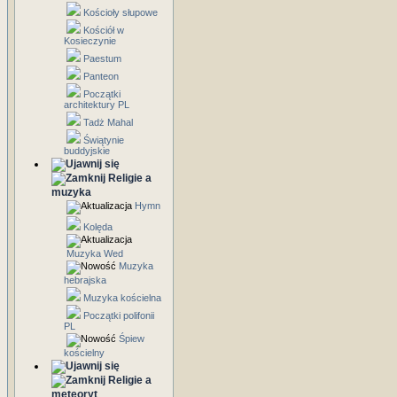
Kościoły słupowe
Kościół w
Kosieczynie
Paestum
Panteon
Początki
architektury PL
Tadż Mahal
Świątynie
buddyjskie
Religie a
muzyka
Hymn
Kolęda
Muzyka Wed
Muzyka
hebrajska
Muzyka kościelna
Początki polifonii
PL
Śpiew
kościelny
Religie a
meteoryt