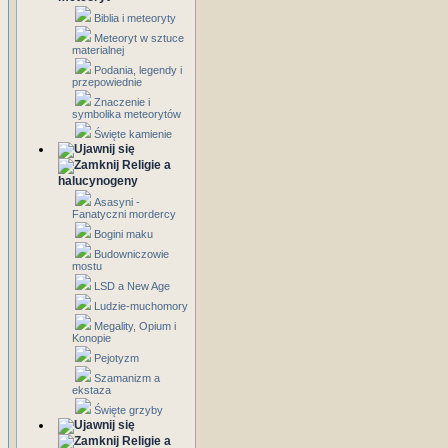
Biblia i meteoryty
Meteoryt w sztuce
materialnej
Podania, legendy i
przepowiednie
Znaczenie i
symbolika meteorytów
Święte kamienie
Religie a
halucynogeny
Asasyni -
Fanatyczni mordercy
Bogini maku
Budowniczowie
mostu
LSD a New Age
Ludzie-muchomory
Megality, Opium i
Konopie
Pejotyzm
Szamanizm a
ekstaza
Święte grzyby
Religie a