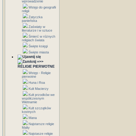
wprowadzenie
Wstęp do geografii
religii
Zatyczka
panieńska
Zaświaty w
literaturze i w sztuce
Śmierć w różnych
religiach świata
Święte księgi
Święte miasta
=>>
RELIGIE PIERWOTNE
Wstęp - Religie
pierwotne
Huna i Roa
Kult Macierzy
Kult przodków we
współczesnym
Wietnamie
Kult szczątków
kostnych
Mana
Najstarsze religie
Malty
Najstasze religie