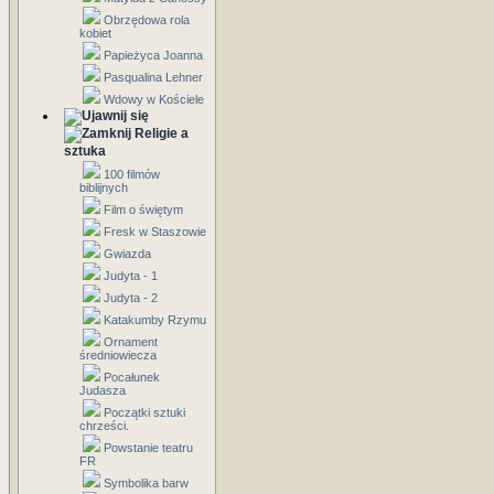
Obrzędowa rola
kobiet
Papieżyca Joanna
Pasqualina Lehner
Wdowy w Kościele
Religie a
sztuka
100 filmów
biblijnych
Film o świętym
Fresk w Staszowie
Gwiazda
Judyta - 1
Judyta - 2
Katakumby Rzymu
Ornament
średniowiecza
Pocałunek
Judasza
Początki sztuki
chrześci.
Powstanie teatru
FR
Symbolika barw