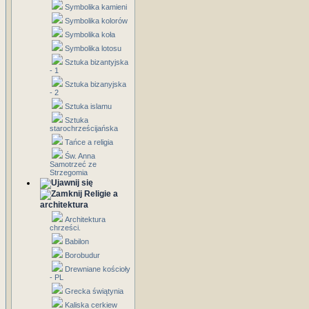
Symbolika kamieni
Symbolika kolorów
Symbolika koła
Symbolika lotosu
Sztuka bizantyjska
- 1
Sztuka bizanyjska
- 2
Sztuka islamu
Sztuka
starochrześcijańska
Tańce a religia
Św. Anna
Samotrzeć ze
Strzegomia
Religie a
architektura
Architektura
chrześci.
Babilon
Borobudur
Drewniane kościoły
- PL
Grecka świątynia
Kaliska cerkiew