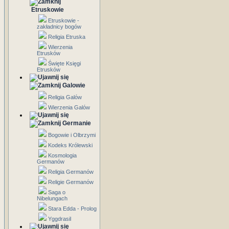
Etruskowie
Etruskowie -
zakładnicy bogów
Religia Etruska
Wierzenia
Etrusków
Święte Księgi
Etrusków
Galowie
Religia Galów
Wierzenia Galów
Germanie
Bogowie i Olbrzymi
Kodeks Królewski
Kosmologia
Germanów
Religia Germanów
Religie Germanów
Saga o
Nibelungach
Stara Edda - Prolog
Yggdrasil