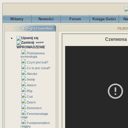
Witamy
Nowości
Forum
Księga Gości
Na
Religioznawstwo
FILMO
Czerwona 
==>>
WPROWADZENIE
Podstawowa
terminologia
Czym jest kult?
Co to jest rytuał?
Absolut
Anioły
Ateizm
Bóg
Cud
Deizm
Demonizm
Fenomenologia
religii
Fundamentalizm
religijny