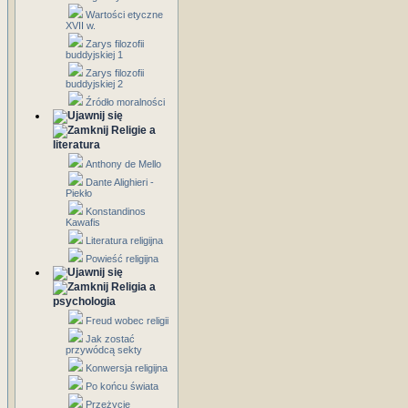
Wartości etyczne
XVII w.
Zarys filozofii
buddyjskiej 1
Zarys filozofii
buddyjskiej 2
Źródło moralności
Religie a
literatura
Anthony de Mello
Dante Alighieri -
Piekło
Konstandinos
Kawafis
Literatura religijna
Powieść religijna
Religia a
psychologia
Freud wobec religii
Jak zostać
przywódcą sekty
Konwersja religijna
Po końcu świata
Przeżycie