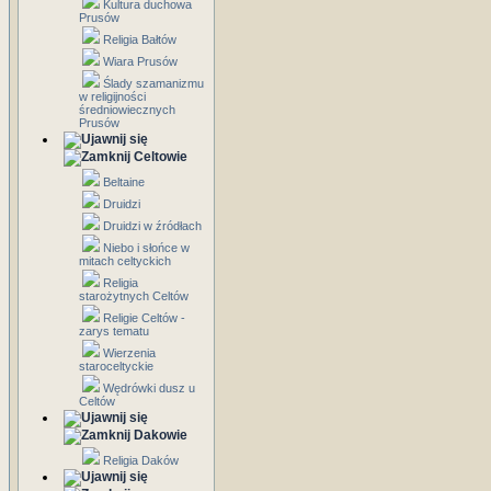
Kultura duchowa
Prusów
Religia Bałtów
Wiara Prusów
Ślady szamanizmu
w religijności
średniowiecznych
Prusów
Celtowie
Beltaine
Druidzi
Druidzi w źródłach
Niebo i słońce w
mitach celtyckich
Religia
starożytnych Celtów
Religie Celtów -
zarys tematu
Wierzenia
staroceltyckie
Wędrówki dusz u
Celtów
Dakowie
Religia Daków