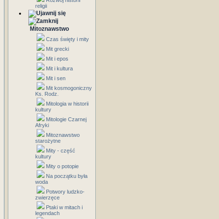
Rozwój historii
religii
Mitoznawstwo
Czas święty i mity
Mit grecki
Mit i epos
Mit i kultura
Mit i sen
Mit kosmogoniczny
Ks. Rodz.
Mitologia w historii
kultury
Mitologie Czarnej
Afryki
Mitoznawstwo
starożytne
Mity - część
kultury
Mity o potopie
Na początku była
woda
Potwory ludzko-
zwierzęce
Ptaki w mitach i
legendach