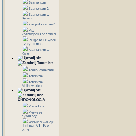
Szamanizm
Szamanizm 2
Szamanizm w
Syberii
Kim jest szaman?
Mity
kosmogoniczne Syberii
Religie Azji i Syberii
- zarys tematu
Szamanizm w
Korei
Totemizm
Teoria totemizmu
Totemizm
Totemizm
Malinowskiego
=>>
CHRONOLOGIA
Prehistoria
Pierwsze
cywilizacje
Wielkie rewolucje
duchowe VII - IV w.
p.n.e