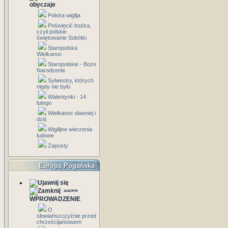
obyczaje
Polska wigilja
Poświęcić bożka,
czyli polskie
świętowanie Sobótki
Staropolska
Wielkanoc
Staropolskie - Boże
Narodzenie
Sylwestry, których
nigdy nie było
Walentynki - 14
lutego
Wielkanoc dawniej i
dziś
Wigilijne wierzenia
ludowe
Zapusty
Europa Pogańska
==>>
WPROWADZENIE
O
słowiańszczyźnie przed
chrześcijaństwem