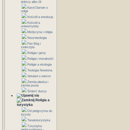
dobrzy albo źli
Karol Darwin o
religii
Kościół a ewolucja
Kościół a
uniwersytety
Medycyna i religia
Neuroteologia
Pan Bóg i
zwierzęta
Religia i geny
Religia i moralność
Religie a ekologia
Teologia Newtona
Vetulani o wierze
Ziemia płaska i
ziemia pusta
Śmierć duszy
Religia a
turystyka
Od pielgrzyma do
turysty
Tanatoturystyka
Turystyka
pielgrzymkowa -