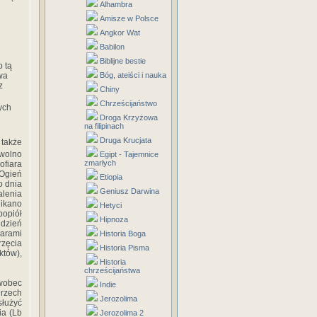
Alhambra
Amisze w Polsce
Angkor Wat
Babilon
Biblijne bestie
o tą
Bóg, ateiści i nauka
wa
z
Chiny
Chrześcijaństwo
ych
Droga Krzyżowa
na filipinach
Druga Krucjata
 także
 wolno
Egipt - Tajemnice
zmarłych
ofiara
„Ogień
Etiopia
o dnia
Geniusz Darwina
alenia
ikano
Hetyci
popiół
Hipnoza
 dzień
arami
Historia Boga
rzęcia
Historia Pisma
któw),
Historia
chrześcijaństwa
wobec
Indie
grzech
Jerozolima
służyć
ia (Lb
Jerozolima 2