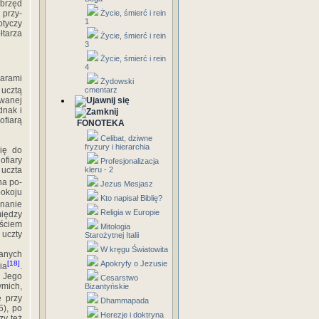
obrzęd
Życie, śmierć i rein
 przy­
1
tyczy
łtarza
Życie, śmierć i rein
3
Życie, śmierć i rein
4
arami
Żydowski
cmentarz
 ucztą
wanej
dnak i
ofiarą
FONOTEKA
Celibat, dziwne
fryzury i hierarchia
ię do
ofiary
Profesjonalizacja
kleru - 2
 uczta
na po­
Jezus Mesjasz
pokoju
Kto napisał Biblię?
onanie
Religia w Europie
iędzy
ościem
Mitologia
 uczty
Starożytnej Italii
W kręgu Światowita
zanych
Apokryfy o Jezusie
[18]
ia
.
 Jego
Cesarstwo
ymich,
Bizantyńskie
e przy
Dhammapada
5), po
Herezje i doktryna
zy też