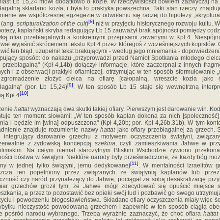
iast Lb 15,24 mówi dodatkowo o koźle. W rzeczywistości bowiem zazwyczaj na o
łagalną składano kozła, i była to praktyka powszech­na. Taki stan rzeczy znajdu
nienie we współczesnej egzegezie w odwołaniu się raczej do hipotezy „skryptural
[8]
" (ang.
scripturalization of the cult
)
niż w przyjęciu histo­rycznego rozwoju kultu. 
ipotezy, kapłański skryba redagujący Lb 15 zauważył brak spójności pomiędzy codz
yką ofiar przebłagalnych a konkretnymi przepisami za­wartymi w Kpł 4. Niespójn
wał wyjaśnić skróceniem tekstu Kpł 4 przez któregoś z wcześniejszych kopistów.
wić ten błąd, uzupełnił tekst brakującymi - według jego mniemania - dopowiedzen
pujący sposób: do naka­zu „przyprowadzi przed Namiot Spotkania młodego cielc
ę przebłagalną" (Kpł 4,14b) dołączył informacje, które za­czerpnął z innych frag
jnych i z obserwacji praktyki ofiarniczej, otrzymując w ten sposób sformułowanie 
 zgromadzenie złożyć cielca na ofiarę [całopalną, wreszcie kozła jako of
[9]
łagalną" (por. Lb 15,24)
. W ten sposób Lb 15 staje się wewnętrzną interpr
[10]
ną Kpł 4
.
zenie
hattat
wyznaczają dwa skutki takiej ofiary. Pierw­szym jest darowanie win. Ko
tuje ten moment sło­wami: „W ten sposób kapłan dokona za nich [społeczność]
nia i będzie im [wina] odpuszczona" (Kpł 4,20b; por. Kpł 4,26b.31b). W tym kont
dnienie znajduje rozumienie nazwy
hattat
jako ofiary przebłagalnej za grzech. 
, integrujący darowanie grzechu z motywem oczyszczenia świątyni, związan
ozerwalnie z żydowską koncepcją
szekina
, czy­li zamieszkiwania Jahwe w prz
zolimskim. Na całym niemal starożytnym Bliskim Wschodzie żywiono przekona
ości bóstwa w świątyni. Niektóre narody były przeświad­czone, że każdy bóg mo
[11]
ny w jednej tylko świątyni, jemu dedykowanej
. W mentalności Izraelitów g
sz­cza ten popełniony przez związanych ze świątynią kapłanów lub przez
czność czy naród przynależący do Jahwe, pociągał za sobą desakralizację przy
iar grzechów groził tym, że Jahwe mógł zdecydować się opuścić miejsce 
szka­nia, a przez to pozostawić bez opieki swój lud i pozbawić go swego utrzymu
życiu i powodzeniu błogosławieństwa. Skła­dane ofiary oczyszczenia miały więc ś
ybytku nieczy­stość powodowaną grzechem i zapewnić w ten sposób ciągłą obe
 pośród narodu wybranego. Trzeba wyraźnie zaznaczyć, że choć ofiara
hattat