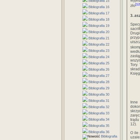
wyjed
Bibliografia 15
[12
zło
Bibliografia 16
Bibliografia 17
3.
as
Bibliografia 18
Specy
Bibliografia 19
sacri
Bibliografia 20
Drugi
przyp
Bibliografia 21
uiszc
Bibliografia 22
skomp
Bibliografia 23
wedł
zastą
Bibliografia 24
wszys
Bibliografia 25
Tory.
skrad
Bibliografia 26
Księg
Bibliografia 27
Bibliografia 28
Bibliografia 29
Bibliografia 30
Bibliografia 31
Inne
dokon
Bibliografia 32
skrzy
Bibliografia 33
zaręc
Bibliografia 34
trądu
12).
Bibliografia 35
Bibliografia 36
O ile
Bibliografia
uzale