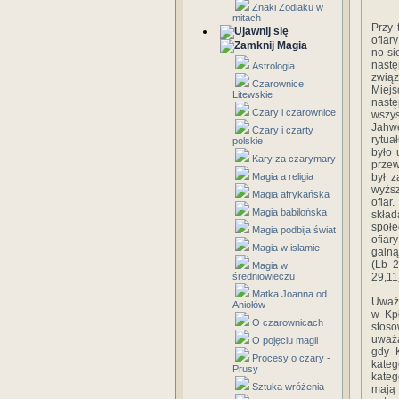
Znaki Zodiaku w
mitach
Przy 
ofiar
Magia
no si
nast
Astrologia
zwią
Czarownice
Miejs
Litewskie
nastę
Czary i czarownice
wszys
Jahwe
Czary i czarty
rytua
polskie
było 
Kary za czarymary
przew
Magia a religia
był z
wyższ
Magia afrykańska
ofiar
Magia babilońska
skład
społe
Magia podbija świat
ofiar
Magia w islamie
galną
(Lb 2
Magia w
średniowieczu
29,11
Matka Joanna od
Uważn
Aniołów
w Kpł
O czarownicach
stos
uważa
O pojęciu magii
gdy K
Procesy o czary -
kateg
Prusy
kateg
Sztuka wróżenia
mają 