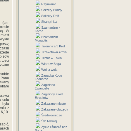
łnione
Rzymianie
Sekrety Buddy
Sekrety Delf
Shangri-La
 (łac.
kresie
Szamanizm -
­ną. W
Korea
amiast
Szamanizm -
wykle
Mongolia
getów,
Tajemnica 3 Króli
czasu
Terakotowa Armia
przede
episów
Terror w Tokio
rtości
Wiara w Boga
tyczne
Wolna wola
 sobie
Zagadka Kodu
 Pana
Leonarda
siłaby
Zaginione
fiarę
Ewangelie
Zaginiony świat
prawa
Etrusków
a celu
Zakazane miasto
a była
eniu z
Zakazane obrzędy
 6,10-
Średniowiecze
Św. Mikołaj
zabić,
Życie i śmierć bez
iarach
Boga