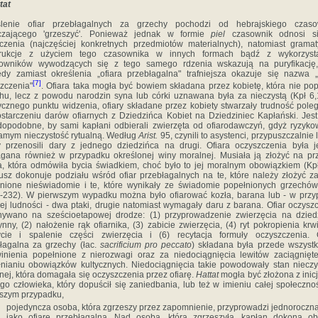
tat
ślenie ofiar przebłagalnych za grzechy pochodzi od hebrajskiego czaso
czającego 'grzeszyć'. Ponieważ jednak w formie
piel
czasownik odnosi s
czenia (naj­częściej konkretnych przedmiotów materialnych), natomiast grama
trukcje z użyciem tego czasownika w innych formach bądź z wykorzyst
zowników wywodzących się z tego samego rdzenia wskazują na puryfikację,
edy zamiast określenia „ofiara przebłagalna" trafniejsza okazuje się nazwa „
[7]
zczenia"
. Ofiara taka mogła być bowiem składana przez kobietę, która nie pop
hu, lecz z po­wodu narodzin syna lub córki uznawana była za nieczystą (Kpł 6,
ycznego punktu widzenia, ofiary składane przez kobiety stwarzały trudność pole
starczeniu darów ofiarnych z Dziedzińca Kobiet na Dziedziniec Kapłański. Jes
opodobne, by sami kapłani odbierali zwierzęta od ofiarodawczyń, gdyż ryzyko
amym nieczystość ry­tualną. Według
Arist.
95, czynili to asystenci, przypuszczalnie l
y przenosili dary z jednego dziedzińca na drugi. Ofiara oczyszczenia była 
ana również w przypad­ku określonej winy moralnej. Musiała ją złożyć na pr
, która odmówiła bycia świadkiem, choć było to jej moralnym obowiązkiem (Kpł
usz dokonuje podziału wśród ofiar przebłagalnych na te, które należy złożyć z
nione nieświadomie i te, które wynikały ze świadomie popełnionych grzechów
-232). W pierwszym wypadku można było ofiarować kozła, barana lub - w prz
ej ludności - dwa ptaki, drugie natomiast wymagały daru z barana. Ofiar oczysz
ywano na sześcioetapowej drodze: (1) przy­prowadzenie zwierzęcia na dzied
ynny, (2) nałożenie rąk ofiarnika, (3) zabicie zwierzęcia, (4) ryt pokropienia krwi
ycie i spalenie części zwierzęcia i (6) recytacja formuły oczyszczenia. O
łagalna za grzechy (łac.
sacrificium pro peccato
) składana była przede wszyst
inienia popeł­nione z nierozwagi oraz za niedociągnięcia lewitów zaciągnięt
nianiu obowiązków kultycznych. Niedociągnięcia ta­kie powodowały stan nieczy
lnej, która domagała się oczyszczenia przez ofiarę.
Hattat
mogła być złożona z inicj
go człowieka, który dopuścił się zaniedbania, lub też w imieniu całej społeczno
szym przypadku,
pojedyncza osoba, która zgrzeszy przez zapomnienie, przyprowadzi jednoroczn
jako ofiarę przebłagalną. Nad osobą, która zgrze­szyła, kapłan dokona o