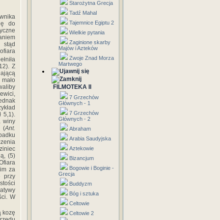
Starożytna Grecja
Tadź Mahal
wnika
Tajemnice Egiptu 2
ię do
tyczne
Wielkie pytania
aniem
Zaginione skarby
 stąd
Majów i Azteków
ofiara
Zwoje Znad Morza
ełniła
Martwego
12). Z
gającą
t mało
FILMOTEKA II
waliby
ewici,
7 Grzechów
jednak
Głównych - 1
zykład
7 Grzechów
 5,1).
Głównych - 2
a winy
 (
Ant.
Abraham
ypadku
Arabia Saudyjska
czenia
Aztekowie
ziniec
ą, (5)
Bizancjum
fiara
Bogowie i Boginie -
kim za
Grecja
e przy
stości
Buddyzm
aty­wy
Bóg i sztuka
ści. W
Celtowie
ą kozę
Celtowie 2
brzędu