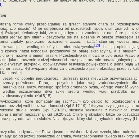
nać przebaczenie grzechów, nie należy jej traktować jako restytucji za pope
]
.
zam
ficzną formę ofiary przebłagalnej za grzech stanowi ofiara za przestępstwo
ficium pro delicto
). O jej odrębności od pozostałych typów ofiar, znanych w o
ej Świątyni, świadczy fakt, że mogła być ona zamieniona na ofiarę pienięż
adku jednak gdy ofiarnik decydował się na złożenie w ofierze zwierzęcia z
zenia zapłaty, praktyczne roz­różnienie
aszam
i
hattat
staje się kwestią niez
[13]
likowa­ną, a - według niektórych - nierozwiązywalną
. Istnieją opinie egze
ug których
hattat
uchodziła początkowo za ofia­rę ekspiacyjną, a z biegiem 
piono jej nazwę terminem
aszam
. Przestępstwo definiowane było przez Prawo 
t­kim jako naruszenie cudzej własności oraz przekroczenie poszcze­gólnych prz
 W pierwszym przypadku obowiązywała restytucja powiększona o jedną piątą wa
zionej rzeczy. Ryt związany ofiarą za przestępstwo jasno określają przepisy kul
i Kapłańskiej:
Jeżeli kto popełni nieuczciwość i zgrzeszy przez nieuwagę przy­właszczając
rzeczy poświęcone Panu, to przyniesie jako swo­je zadośćuczynienie dla
baranka bez skazy, wziętego spośród drobnego bydła, którego wartość wyno
według oszacowania dwa sykle srebra według wagi przybytku na o
zadośćuczynie­nia. (Kpł 5,15).
 wykroczenia, które domagały się
sacrificium pro delicto
to: przekroczenie 
ane bez złej woli i bez świadomości (Kpł 5,17-19), fałszywa przysięga mająca n
wdzenie drugiej osoby (Kpł 5,20-26), stosunki seksualne z niewolnicą, któ­r
zona z innym mężczyzną (Kpł 19,20-21). Ofiarę tę składano także po oczyszcz
 oraz przy odnowieniu ślu­bów Nazirejczyka, który stał się rytualnie nieczysty (Lb
 przy ofiarach typu
hattat
Prawo jasno określało rodzaj zwierzęcia, które należało 
żniając go od pozycji spo­łecznej ofiarnika, wyszczególnienia takiego brak przy of