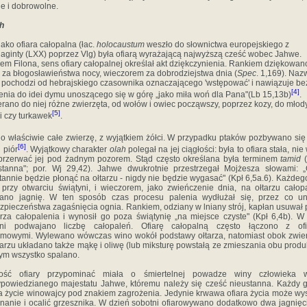
e i dobrowolne.
h
jako ofiara całopalna (łac.
holocaustum
weszło do słow­nictwa europejskiego z
aginty (LXX) poprzez Vlg) była ofiarą wyrażającą najwyższą cześć wobec Jahwe.
em Filona, sens ofiary całopalnej określał akt dziękczynienia. Rankiem dziękowan
ą za błogosławieństwa nocy, wieczorem za dobrodziejstwa dnia (
Spec
. 1,169). Naz
y pochodzi od hebrajskiego czasownika oznaczającego 'wstępować' i nawiązuje be
[4]
enia do idei dymu unoszącego się w górę „jako miła woń dla Pana"(Lb 15,13b)
.
rano do niej różne zwierzę­ta, od wołów i owiec począwszy, poprzez kozy, do młod
[5]
i czy turkawek
.
o właściwie całe zwierzę, z wyjątkiem żółci. W przypadku ptaków pozbywano się
[6]
 piór
. Wyjątkowy charakter
olah
polegał na jej ciągłości: była to ofiara stała, nie
przerwać jej pod żadnym pozorem. Stąd często określana była terminem
tamid
(
stanna"; por. Wj 29,42). Jahwe dwukrotnie przestrzegał Mojżesza słowami: 
tannie będzie płonąć na ołtarzu - nigdy nie będzie wygasać" (Kpł 6,5a.6). Każdeg
 przy otwarciu świą­tyni, i wieczorem, jako zwieńczenie dnia, na ołtarzu całop
dano jagnię. W ten sposób czas procesu palenia wydłużał się, przez co un
zpieczeństwa zagaśnięcia ognia. Ran­kiem, odziany w lniany strój, kapłan usuwał 
arza ca­łopalenia i wynosił go poza świątynię „na miejsce czyste" (Kpł 6,4b). W
tni podwajano liczbę całopaleń. Ofiarę cało­palną często łączono z ofi
mowymi. Wylewano wów­czas wino wokół podstawy ołtarza, natomiast obok zwie
tarzu układano także mąkę i oliwę (lub miksturę powstałą ze zmieszania obu produ
ym wszystko spalano.
łość ofiary przypominać miała o śmiertelnej powadze winy człowieka 
powiedzianego majestatu Jahwe, któremu należy się cześć nieustanna. Każdy 
a życie winowajcy pod znakiem zagrożenia. Jedynie krwawa ofiara życia może wy
nanie i ocalić grzesznika. W dzień sobotni ofiarowywano dodatkowo dwa jagnięc