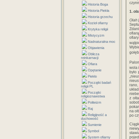
czynn
Historia Boga
Historia Piekła
1.
ola
Historia grzechu
Olah
Kozioł ofiarny
Septu
Zdani
Krytyka religii
ofiar
Mistycyzm
ofiar
Nadnaturalna moc
wątpi
Wybie
Objawienia
gołęb
Oblicza
reinkarnacji
Palon
Ofiara
wola i
Opętanie
było 
„nieu
Piekło
nieus
Początki badań
rano,
religii PL
ukła
Początki
niebe
religioznawstwa
z ołt
sobo
Politeizm
pokar
Raj
na oł
Religijność a
po cz
duchowość
Ciąg
Sumienie
niewy
Symbol
stawi
pojed
System ofiarny