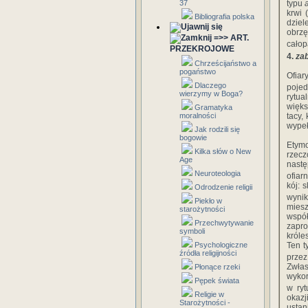
37
typu
krwi 
Bibliografia polska
dziel
obrzę
=>> ART.
całop
PRZEKROJOWE
4.
za
Chrześcijaństwo a
pogaństwo
Ofia
Dlaczego
pojed
wierzymy w Boga?
rytu
więks
Gramatyka
moralności
tacy,
wypeł
Jak rodzili się
bogowie
Etym
Kilka słów o New
rzec
Age
nastę
Neuroteologia
ofiar
kój: 
Odrodzenie religii
wynik
Piekło w
mies
starożytności
współ
Przechwytywanie
zapro
symboli
króle
Psychologiczne
Ten t
źródła religijności
przez
Zwła
Płonące rzeki
wykor
Pępek świata
w ryt
Religie w
okazj
Starożytności -
ustan