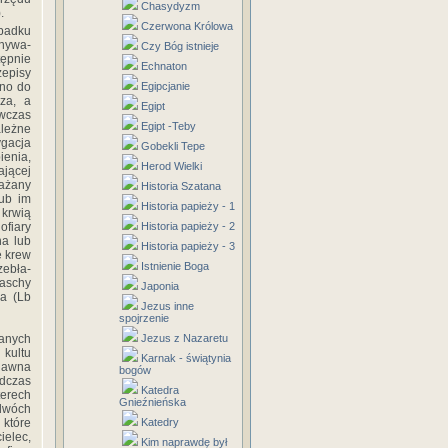
Chasydyzm
.
Czerwona Królowa
ypadku
onywa­
Czy Bóg istnieje
tępnie
Echnaton
episy
Egipcjanie
ono do
rza, a
Egipt
ówczas
Egipt -Teby
ależne
ygacja
Gobekli Tepe
ienia,
Herod Wielki
ającej
ważany
Historia Szatana
lub im
Historia papieży - 1
 krwią
Historia papieży - 2
ofiary
na lub
Historia papieży - 3
e krew
Istnienie Boga
zebła­
Paschy
Japonia
ia (Lb
Jezus inne
spojrzenie
Jezus z Nazaretu
sanych
 kultu
Karnak - świątynia
dawna
bogów
odczas
Katedra
terech
Gnieźnieńska
 dwóch
Katedry
 które
ielec,
Kim naprawdę był