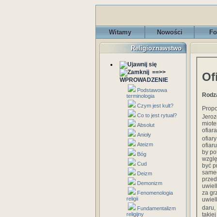
Witamy
Nowości
Fo
Religioznawstwo
==>>
Of
WPROWADZENIE
Podstawowa
Rodza
terminologia
Czym jest kult?
Propo
Co to jest rytuał?
Jeroz
miote
Absolut
ofiar
Anioły
ofiar
Ateizm
ofiar
by po
Bóg
wzglę
Cud
być p
sameg
Deizm
przed
Demonizm
uwiel
za gr
Fenomenologia
religii
uwiel
daru,
Fundamentalizm
religijny
takie