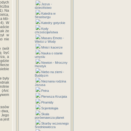
łodych
Jezus -
liczba
dzieciństwo
1). Na
Katedra w
elca,
Strasburgu
a któ­
24). W
Katedry gotyckie
naście
Kody
tak że
chrześcijaństwa
był w
Masaru Emoto -
go nie
Wieści z Wody
Mnisi i kacerze
ę (wół
zą być
Nauka o stanie
rza, a
umyslu
 gdzie
Newton - Mroczny
fierze
Heretyk
siebie
Niebo na ziemi -
Buddyzm
e były
Nieznana rodzina
jednak
Jezusa
rotnie
 (
Ant.
Petra
otywem
Pierwsza Krucjata
Piramidy
czasów
Scjentologia
e dwa,
Skala
a Jego
porównawcza planet
a jest
Skarby wczesnego
Średniowiecza