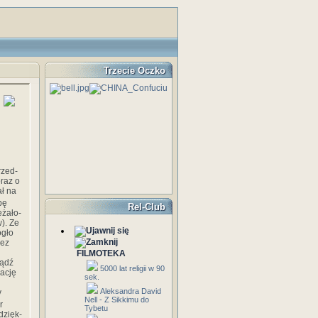
Trzecie Oczko
rzed­
raz o
ał na
bę
Rel-Club
eżało­
). Ze
ogło
zez
FILMOTEKA
bądź
5000 lat religii w 90
a­cję
sek.
Aleksandra David
y
Nell - Z Sikkimu do
r
Tybetu
dzięk­