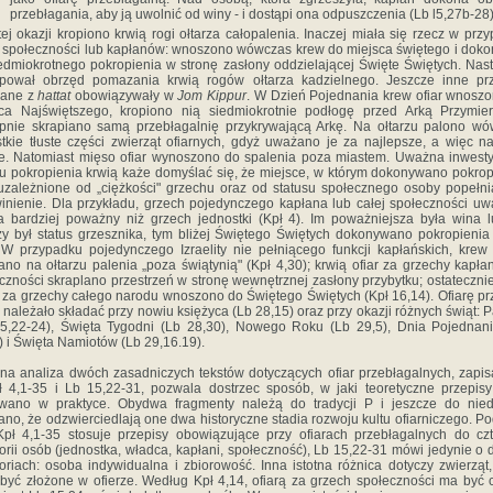
przebłagania, aby ją uwolnić od winy - i dostąpi ona odpuszczenia (Lb l5,27b-28)
tej okazji kropiono krwią rogi ołtarza całopalenia. Ina­czej miała się rzecz w prz
y społeczności lub kapła­nów: wnoszono wówczas krew do miejsca świętego i dok
edmiokrotnego pokropienia w stronę zasłony oddzielającej Święte Świętych. Nas
ępował obrzęd pomazania krwią rogów ołtarza kadzielnego. Jeszcze inne prz
zane z
hattat
obowiązywały w
Jom Kippur
. W Dzień Pojednania krew ofiar wnosz
ca Najświętszego, kropiono nią siedmiokrot­nie podłogę przed Arką Przymie
pnie skrapiano samą przebłagalnię przykrywającą Arkę. Na ołtarzu palono w
tkie tłuste części zwierząt ofiarnych, gdyż uważano je za najlepsze, a więc n
. Natomiast mięso ofiar wyno­szono do spalenia poza miastem. Uważna inwest
łu pokropienia krwią każe domyślać się, że miejsce, w którym do­konywano pokrop
uzależnione od „ciężkości" grzechu oraz od statusu społecznego osoby popełni
inienie. Dla przykładu, grzech pojedynczego kapłana lub całej społecz­ności u
a bardziej poważny niż grzech jednostki (Kpł 4). Im poważniejsza była wina 
y był status grzesz­nika, tym bliżej Świętego Świętych dokonywano pokropienia
. W przypadku pojedynczego Izraelity nie pełniące­go funkcji kapłańskich, krew 
ano na ołtarzu palenia „poza świątynią" (Kpł 4,30); krwią ofiar za grzechy kapła
czności skraplano przestrzeń w stronę wewnętrznej zasło­ny przybytku; ostateczni
y za grzechy całego narodu wnoszono do Świętego Świętych (Kpł 16,14). Ofiarę pr
 należało składać przy nowiu księżyca (Lb 28,15) oraz przy okazji różnych świąt: 
5,22-24), Święta Tygodni (Lb 28,30), Nowego Roku (Lb 29,5), Dnia Pojednan
) i Święta Namiotów (Lb 29,16.19).
a analiza dwóch zasadniczych tekstów dotyczących ofiar przebłagalnych, zapi
 4,1-35 i Lb 15,22-31, pozwala dostrzec sposób, w jaki teoretyczne przepisy
owano w praktyce. Obydwa fragmenty należą do tradycji P i jeszcze do nie
no, że odzwierciedlają one dwa historyczne stadia rozwoju kultu ofiarniczego. P
pł 4,1-35 stosuje przepisy obowiązujące przy ofiarach przebłagal­nych do cz
orii osób (jednostka, władca, kapłani, spo­łeczność), Lb 15,22-31 mówi jedynie o
oriach: osoba indywidualna i zbiorowość. Inna istotna różnica dotyczy zwie­rząt,
być złożone w ofierze. Według Kpł 4,14, ofiarą za grzech społeczności ma być c