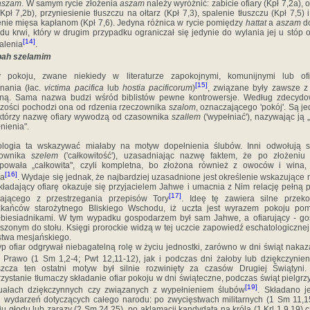
aszam
. W samym rycie złożenia
aszam
należy wyróżnić: zabicie ofiary (Kpł 7,2a), 
(Kpł 7,2b), przyniesienie tłuszczu na ołtarz (Kpł 7,3), spalenie tłuszczu (Kpł 7,5) i
enie mięsa kapłanom (Kpł 7,6). Jedyna różnica w rycie po­między
hattat
a
aszam
do
du krwi, który w drugim przypadku ograniczał się jedynie do wylania jej u stóp o
[14]
alenia
.
bah szelamim
ry pokoju, zwane niekiedy w literaturze zapokojnymi, komunijnymi lub ofi
[15]
nania (łac.
victima pacifica
lub
hostia pacificorum
)
, związane były zawsze z
alną. Sama nazwa budzi wśród biblistów pewne kontrowersje. Według zdecydo
zości pochodzi ona od rdzenia rzeczowni­ka
szalom
, oznaczającego 'pokój'. Są je
 którzy nazwę ofiary wywodzą od czasownika
szallem
('wypełniać'), nazywa­jąc ją „
nienia".
ologia ta wskazywać miałaby na motyw dopełnienia ślubów. Inni odwołują s
zownika
szelem
('całkowitość'), uzasadniając nazwę faktem, że po złoże­niu 
powała „całkowita", czyli kompletna, bo złożona również z owoców i wina,
[16]
na
. Wydaje się jednak, że najbardziej uzasadnione jest określenie wskazujące 
składający ofiarę okazuje się przyjacielem Jahwe i umacnia z Nim relację pełną 
[17]
ającego z przestrzegania prze­pisów Tory
. Ideę tę zawiera silne przek
zkańców starożytnego Bliskiego Wschodu, iż uczta jest wyrazem pokoju pom
biesiadnikami. W tym wypadku gospodarzem był sam Jahwe, a ofiarujący - g
szonym do stołu. Księgi prorockie widzą w tej uczcie zapowiedź eschatologicznej
stwa mesjańskiego.
yp ofiar odgrywał niebagatelną rolę w życiu jednost­ki, zarówno w dni świąt naka
 Prawo (1 Sm 1,2-4; Pwt 12,11-12), jak i podczas dni żałoby lub dziękczynien
szcza ten ostatni motyw był silnie rozwinięty za czasów Drugiej Świątyni.
zystanie tłumaczy składanie ofiar pokoju w dni świąteczne, podczas świąt pielgrz
[19]
ua­łach dziękczynnych czy związanych z wypełnieniem ślubów
. Składano j
i wydarzeń dotyczących całego narodu: po zwycięstwach militarnych (1 Sm 11,1
iu głodu lub zarazy (2 Sm 24,25), po aklamacji kandydata na króla (1 Krl 1,9.19) c