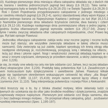
10). Każdego pierwszego dnia miesiąca ofiara całopalna składała się z dwóch m
ów, barana i siedmiu jednorocznych jagniąt bez skazy (Lb 28,11). Taka sama 
ząt wymagana była w święto Paschy (Lb 28,16-25) i w Święto Tygodni (Lb 28,26-3
 Rok i Dzień Pojednania przygotowywano całopa­lenie z jednego młodego ci
a i siedmiu młodych jagniąt (Lb 29,2-4), oprócz standardowej ofiary wjom Kippur, n
ładano jednego barana za Najwyższego Kapłana i jednego za lud (Kpł 16,3.5.
o Namiotów pierwszego dnia składano trzynaście cielców, dwa barany i czter
ąt (Lb 29,12-16). Każdego następnego dnia pomniejszano ofiarę o jedno jagnię, 
ygodniu liczba ofiarowanych jagniąt wynosiła siedem (Lb 29,17-34). Znany 
tynie I wieku zwyczaj składania ofiar całopalnych indywidualnie, choć Prawo te
a. Ryt taki opisuje Flawiusz:
Jednostka ofiarująca całopalenie zabija wołu oraz roczne jagnię i roczne koźl
może być starszy; ale wszystkie zwierzęta skła­dane w takiej ofierze mus
samcami). Gdy zwierzęta są już zabite, kapłani spryskują ich krwią okrąg ołta
następnie obmy­wają je, rozczłonkowują, posypują solą i składają na ołtarzu,
leżą już drwa i płonie ogień. Nogi i wnętrzności zwierząt składają kapłani w o
wraz z innymi częściami, obmywszy je przedtem starannie, a skóry zabierają do 
(
Ant.
3,226).
e się, że miały one wtedy na celu nie tyle oddanie czci Jahwe, lecz raczej składan
ofiary ekspiacyjne (
Ant
. 3,226). Praktykę taką potwierdza Kpł 1,4. Zasadniczym 
ywem
holocaustum
było dziękczynienie i uwielbienie Jahwe. Flawiusz kilkak
guje się lapidarnym określeniem wskazującym celowość tej ofiary: „dla Boga"
.251; 6,121; 7,389; 11,137; 15,419); innym razem wprost łączy ofiarę z m
czynienia (
Ant.
11,110). Taką interpretację po­twierdza i rozwija Filon z Aleksandrii:
 ktoś troszczy się o to, by z bliska zbadać motywy, które skła­niały ludzi 
tywnych do uciekania się do ofiar jako środków modlitwy i dziękczynienia, znajdzi
 zajmowały miejsce najwyższe. Pierwszym jest oddanie czci Bogu samemu, dl
ci i bez żadnego innego motywu... On przepisał ofia­rę całopalną, gdyż... pozbawion
szelkiej interesowności (
Spec.
1,195-197).