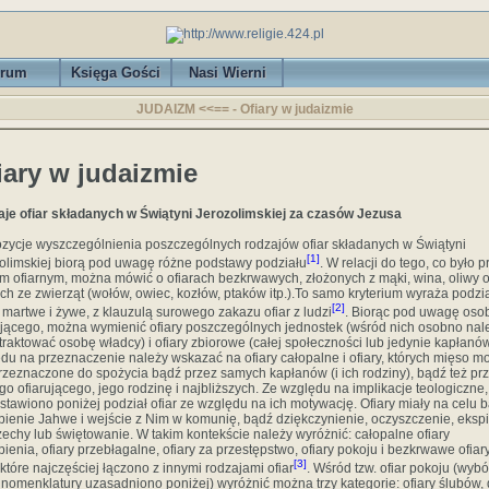
rum
Księga Gości
Nasi Wierni
JUDAIZM <<== - Ofiary w judaizmie
iary w judaizmie
je ofiar składanych w Świątyni Jerozolimskiej za czasów Jezusa
zycje wyszczególnienia poszczególnych rodzajów ofiar składanych w Świątyni
[1]
olimskiej biorą pod uwagę różne podstawy podziału
. W relacji do tego, co było p
m ofiarnym, można mówić o ofiarach bezkrwawych, zło­żonych z mąki, wina, oliwy o
ach ze zwierząt (wołów, owiec, kozłów, ptaków itp.).To samo kryterium wyraża podzi
[2]
y martwe i żywe, z klauzulą surowego zakazu ofiar z lu­dzi
. Biorąc pod uwagę oso
ującego, można wymienić ofiary poszczególnych jednostek (wśród nich osobno nal
traktować osobę władcy) i ofiary zbiorowe (całej społecz­ności lub jedynie kapłanów
du na przeznaczenie na­leży wskazać na ofiary całopalne i ofiary, których mięso m
rzeznaczone do spożycia bądź przez samych kapłanów (i ich rodziny), bądź też pr
o ofiarującego, jego ro­dzinę i najbliższych. Ze względu na implikacje teologiczne,
stawiono poniżej podział ofiar ze względu na ich moty­wację. Ofiary miały na celu 
bienie Jahwe i wejście z Nim w komunię, bądź dziękczynienie, oczyszczenie, ekspi
zechy lub świętowanie. W takim kontekście należy wyróżnić: całopalne ofiary
bienia, ofiary przebłagalne, ofiary za przestępstwo, ofiary pokoju i bezkrwawe ofiar
[3]
 które najczęściej łączono z innymi rodzajami ofiar
. Wśród tzw. ofiar pokoju (wybó
j nomenklatury uzasadniono po­niżej) wyróżnić można trzy kategorie: ofiary ślubów, 