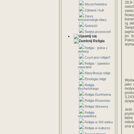
28,9-
Wszechwiedza
cielc
Zabawa i kult
zwier
Nowy
Zarys
baran
fenomenologii ofiary
rą sk
Świetość
Święt
jagni
Święta przestrzeń
po t
Pales
Religia
wymag
Religia - jedna z
definicji
Czym jest religia?
Religia - zjawisko
naturalne
Klasyfikacja religii
Etnologia religii
Wydaj
jako 
Religia
mot
Bocheńskiego
posłu
Religia Durkheima
3,243
Religia Rousseau
dzięk
Religia Skinnera
Jeśli
Religia
prymi
obywatelska
które
miłoś
Religia w XIX wieku
ona w
Religia w kulturze