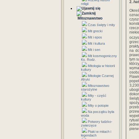
Rozwój historii
2.
hat
religii
Okre
ozna
Mitoznawstwo
czysz
kons
Czas święty i mity
rzec
Mit grecki
nieki
Mit i epos
oczys
grzec
Mit i kultura
prakt
Mit i sen
na do
prawd
Mit kosmogoniczny
tym s
Ks. Rodz.
którz
Mitologia w historii
wymag
kultury
osoba
Mitologie Czarnej
Flawi
Afryki
popeł
3,230
Mitoznawstwo
starożytne
ubogi
dokon
Mity - część
świąt
kultury
spoż
Mity o potopie
przeb
przew
Na początku była
woda
wypeł
rytua
Potwory ludzko-
jedne
zwierzęce
pierw
Ptaki w mitach i
legendach