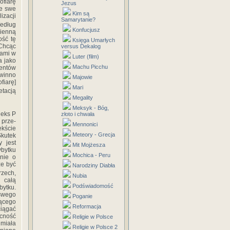
fia­rę
Jezus
je swe
Kim są
izacji
Samarytanie?
Według
Konfucjusz
ien­ną
ość tę
Księga Umarłych
 Chcąc
versus Dekalog
iami w
Luter (film)
a jako
Machu Picchu
mentów
„winno
Majowie
iarę]
Mari
etacją
Megality
Meksyk - Bóg,
deks P
złoto i chwała
 prze­
Mennonici
ekście
Meteory - Grecja
Skutek
y jest
Mit Mojżesza
ybytku
Mochica - Peru
nie o
że być
Narodziny Diabła
rzech,
Nubia
 całą
Podświadomość
bytku.
swego
Poganie
jącego
Reformacja
ciągać
c­ność
Religie w Polsce
miała
Religie w Polsce 2