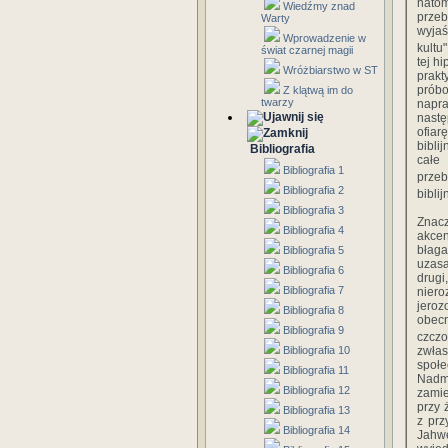
natom
Wiedźmy znad
przeb
Warty
wyjaś
Wprowadzenie w
kultu
świat czarnej magii
tej h
Wróżbiarstwo w ST
prakt
próbo
Z klątwą im do
twarzy
napra
nastę
ofiar
bibli
Bibliografia
całe
Bibliografia 1
przeb
Bibliografia 2
biblij
Bibliografia 3
Znac
Bibliografia 4
akcen
błaga
Bibliografia 5
uzasa
Bibliografia 6
drugi
Bibliografia 7
nier
jero
Bibliografia 8
obecn
Bibliografia 9
czczo
Bibliografia 10
zwła
społe
Bibliografia 11
Nadm
Bibliografia 12
zamie
przy 
Bibliografia 13
z prz
Bibliografia 14
Jahwe