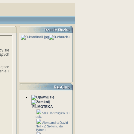
Trzecie Oczko
cy się
nących
iejsce
enie i
Rel-Club
FILMOTEKA
5000 lat religii w 90
sek.
Aleksandra David
Nell - Z Sikkimu do
Tybetu