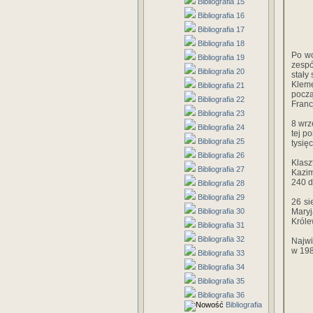
Bibliografia 15
Bibliografia 16
Bibliografia 17
Bibliografia 18
Po wo
Bibliografia 19
zesp
Bibliografia 20
stały
Kleme
Bibliografia 21
począ
Bibliografia 22
Francj
Bibliografia 23
8 wrz
Bibliografia 24
tej p
Bibliografia 25
tysię
Bibliografia 26
Klasz
Bibliografia 27
Kazim
240 d
Bibliografia 28
Bibliografia 29
26 si
Bibliografia 30
Maryj
Króle
Bibliografia 31
Bibliografia 32
Najwi
w 198
Bibliografia 33
Bibliografia 34
Bibliografia 35
Bibliografia 36
Bibliografia