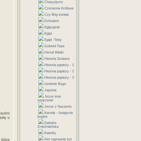
Chasydyzm
Czerwona Królowa
Czy Bóg istnieje
Echnaton
Egipcjanie
Egipt
Egipt -Teby
Gobekli Tepe
Herod Wielki
Historia Szatana
Historia papieży - 1
Historia papieży - 2
Historia papieży - 3
Istnienie Boga
Japonia
Jezus inne
spojrzenie
Jezus z Nazaretu
Karnak - świątynia
aulini
bogów
ełłę o
Katedra
Gnieźnieńska
Katedry
Kim naprawdę był
które