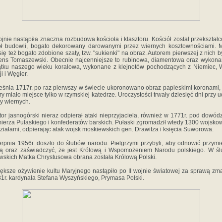
jnie nastąpiła znaczna rozbudowa kościoła i klasztoru. Kościół został przekształ
ół budowli, bogato dekorowany darowanymi przez wiernych kosztownościami. 
 się też bogato zdobione szaty, tzw. "sukienki" na obraz. Autorem pierwszej z nich by
ns Tomaszewski. Obecnie najcenniejsze to rubinowa, diamentowa oraz wykon
tku naszego wieku koralowa, wykonane z klejnotów pochodzących z Niemiec, 
i i Węgier.
eśnia 1717r. po raz pierwszy w świecie ukoronowano obraz papieskimi koronami,
ory miało miejsce tylko w rzymskiej katedrze. Uroczystości trwały dziesięć dni przy u
cy wiernych.
tor jasnogórski nieraz odpierał ataki nieprzyjaciela, również w 1771r. pod dowó
ierza Pułaskiego i konfederatów barskich. Pułaski zgromadził wtedy 1300 wojsko
ziałami, odpierając atak wojsk moskiewskich gen. Drawitza i księcia Suworowa.
erpnia 1956r. doszło do ślubów narodu. Pielgrzymi przybyli, aby odnowić przymi
ą oraz zaświadczyć, że jest Królową i Wspomożeniem Narodu polskiego. W ś
wskich Matka Chrystusowa obrana została Królową Polski.
ększe ożywienie kultu Maryjnego nastąpiło po II wojnie światowej za sprawą zm
1r. kardynała Stefana Wyszyńskiego, Prymasa Polski.