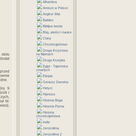
Alhambra
Amisze w Polsce
Angkor Wat
Babilon
Biblijne bestie
Bóg, ateiści i nauka
Chiny
Chrześcijaństwo
Droga Krzyżowa
stołu
na filipinach
dostał
Druga Krucjata
Egipt - Tajemnice
zmarłych
przed
łownie
Etiopia
ędne.
Geniusz Darwina
óry 9
Hetyci
ciół i
Hipnoza
zych,
Historia Boga
ył bł.
wacji,
Historia Pisma
Historia
chrześcijaństwa
Indie
Jerozolima
Jerozolima 2