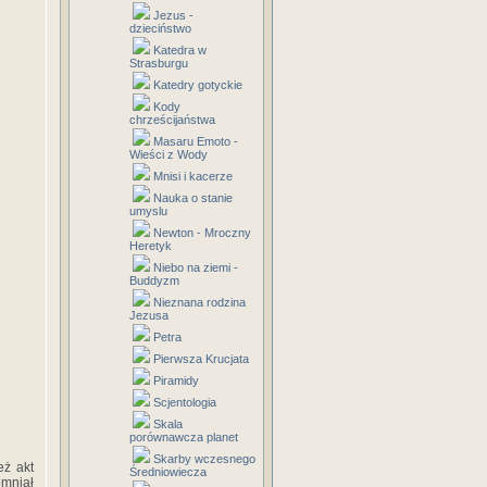
Jezus -
dzieciństwo
Katedra w
Strasburgu
Katedry gotyckie
Kody
chrześcijaństwa
Masaru Emoto -
Wieści z Wody
Mnisi i kacerze
Nauka o stanie
umyslu
Newton - Mroczny
Heretyk
Niebo na ziemi -
Buddyzm
Nieznana rodzina
Jezusa
Petra
Pierwsza Krucjata
Piramidy
Scjentologia
Skala
porównawcza planet
Skarby wczesnego
ż akt
Średniowiecza
omniał