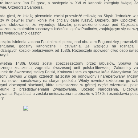
ro kronikarz Jan Długosz, a następnie w XVI w. kanonik kolegiaty świętej 
wie, Grzegorz z Sambora.
da głosi, że książę pierwotnie chciał przewieźć relikwię na Śląsk. Jednakże w 
ży w pewnej chwili konie nie chciały dalej ruszyć. Dopiero, gdy Opolczyk 
zyste ślubowanie, że wybuduje klasztor, przewieziono obraz pod Częstoch
zczono w maleńkim sosnowym kościółku ojców Paulinów, znajdującym się na wz
eż wybudowano klasztor.
czątku istnienia zakonu Paulini mieli pieczę nad obrazem Bogurodzicy, prowadzil
entualne, godziny kanoniczne i czuwania. Ze względu na rosnącą l
dzających kościół pielgrzymów, od 1533r. Rozpoczęto spowiednictwo osób świec
owych.
wietnia 1430r. Obraz został zbezczeszczony przez rabusiów. Sprawa na
ycznego znaczenia, zagroziła ówczesnej unii polsko-litewskiej. Zakonnicy za
unek do ówczesnej stolicy Polski, Krakowa i tam za sprawą króla Władysława Jagi
żony Jadwigi w ciągu czterech lat został on odnowiony i nareperowany. Możli
ał na nowo namalowany na starym podłożu. Wtedy również ozdobiono go czt
nymi złoconymi blachami, które umieszczone w górnej części wizerunku, pok
erunki z przedstawieniami Zwiastowania, Bożego Narodzenia, Biczowa
ywania. Piąta blacha została umieszczona na obrazie w 1480r. i przedstawia post
ry.