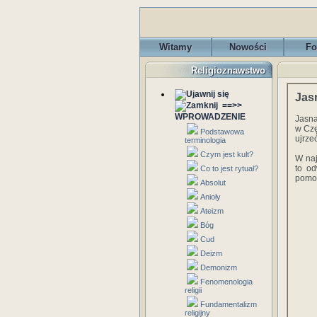
Witamy
Nowości
Fo
Religioznawstwo
Jas
==>>
WPROWADZENIE
Jasna
w Czę
Podstawowa
ujrze
terminologia
Czym jest kult?
W naj
to od
Co to jest rytuał?
pomo
Absolut
Anioły
Ateizm
Bóg
Cud
Deizm
Demonizm
Fenomenologia
religii
Fundamentalizm
religijny