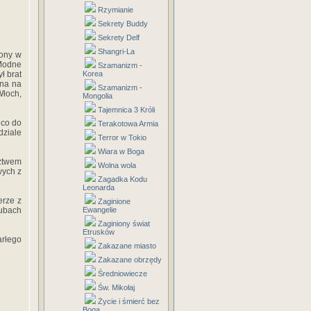
Rzymianie
Sekrety Buddy
Sekrety Delf
Shangri-La
cony w
Modne
Szamanizm -
ł brat
Korea
ana na
Szamanizm -
Włoch,
Mongolia
Tajemnica 3 Króli
 co do
Terakotowa Armia
dziale
Terror w Tokio
Wiara w Boga
dztwem
Wolna wola
wych z
Zagadka Kodu
Leonarda
erze z
Zaginione
lubach
Ewangelie
Zaginiony świat
Etrusków
arłego
Zakazane miasto
Zakazane obrzędy
Średniowiecze
Św. Mikołaj
Życie i śmierć bez
Boga