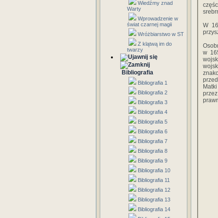
Wiedźmy znad
częś
Warty
srebr
Wprowadzenie w
świat czarnej magii
W 16
przys
Wróżbiarstwo w ST
Z klątwą im do
Osobn
twarzy
w 165
wojsk
wojs
Bibliografia
znak
przed
Bibliografia 1
Matki
Bibliografia 2
przez
prawn
Bibliografia 3
Bibliografia 4
Bibliografia 5
Bibliografia 6
Bibliografia 7
Bibliografia 8
Bibliografia 9
Bibliografia 10
Bibliografia 11
Bibliografia 12
Bibliografia 13
Bibliografia 14