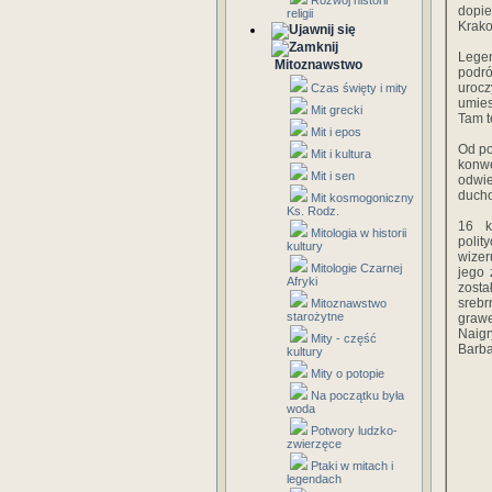
Rozwój historii
dopie
religii
Krako
Legen
Mitoznawstwo
podró
uroc
Czas święty i mity
umies
Mit grecki
Tam t
Mit i epos
Od po
Mit i kultura
konw
Mit i sen
odwie
duch
Mit kosmogoniczny
Ks. Rodz.
16 k
Mitologia w historii
polit
kultury
wizer
Mitologie Czarnej
jego 
Afryki
zost
srebr
Mitoznawstwo
starożytne
graw
Naigr
Mity - część
Barba
kultury
Mity o potopie
Na początku była
woda
Potwory ludzko-
zwierzęce
Ptaki w mitach i
legendach