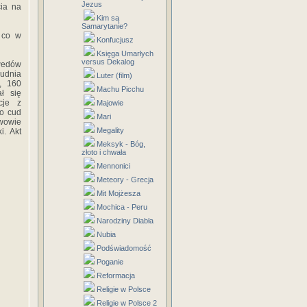
Jezus
ia na
Kim są
Samarytanie?
 co w
Konfucjusz
Księga Umarłych
versus Dekalog
zwedów
rudnia
Luter (film)
w, 160
Machu Picchu
ł się
cje z
Majowie
ko cud
Mari
Lwowie
Megality
i. Akt
Meksyk - Bóg,
złoto i chwała
Mennonici
Meteory - Grecja
Mit Mojżesza
Mochica - Peru
Narodziny Diabła
Nubia
Podświadomość
Poganie
Reformacja
Religie w Polsce
Religie w Polsce 2