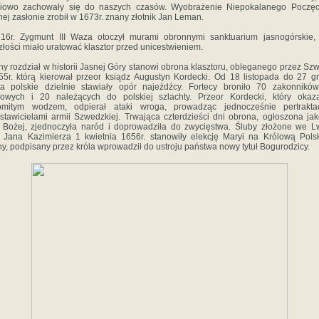
ciowo zachowały się do naszych czasów. Wyobrażenie Niepokalanego Poczęc
nej zasłonie zrobił w 1673r. znany złotnik Jan Leman.
16r. Zygmunt III Waza otoczył murami obronnymi sanktuarium jasnogórskie,
złości miało uratować klasztor przed unicestwieniem.
y rozdział w historii Jasnej Góry stanowi obrona klasztoru, obleganego przez S
5r. którą kierował przeor ksiądz Augustyn Kordecki. Od 18 listopada do 27 g
a polskie dzielnie stawiały opór najeźdźcy. Fortecy broniło 70 zakonnikó
kowych i 20 należących do polskiej szlachty. Przeor Kordecki, który okaza
omitym wodzem, odpierał ataki wroga, prowadząc jednocześnie pertrakta
stawicielami armii Szwedzkiej. Trwająca czterdzieści dni obrona, ogłoszona ja
 Bożej, zjednoczyła naród i doprowadziła do zwycięstwa. Śluby złożone we 
 Jana Kazimierza 1 kwietnia 1656r. stanowiły elekcję Maryi na Królową Polsk
y, podpisany przez króla wprowadził do ustroju państwa nowy tytuł Bogurodzicy.