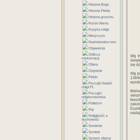
Historia Boga
Historia Piekła
Historia grzechu
Kozioł ofiarny
Krytyka religii
Mistycyzm
Nadnaturalna moc
Objawienia
Oblicza
Wg t
reinkarnacji
święt
Ofiara
się d
Opętanie
Wg p
Piekło
1384r
wynik
Początki badań
religii PL
Malo
Początki
sierp
religioznawstwa
klas
Politeizm
założ
Euzeb
Raj
nadaj
Religijność a
duchowość
Sumienie
Symbol
System ofiarny