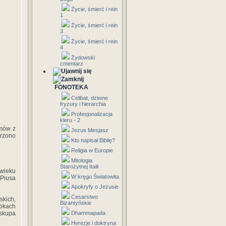
Życie, śmierć i rein
1
Życie, śmierć i rein
3
Życie, śmierć i rein
4
Żydowski
cmentarz
FONOTEKA
Celibat, dziwne
fryzury i hierarchia
Profesjonalizacja
kleru - 2
ymów z
Jezus Mesjasz
orzono
Kto napisał Biblię?
Religia w Europie
Mitologia
Starożytnej Italii
wieku
W kręgu Światowita
 Piusa
Apokryfy o Jezusie
Cesarstwo
kich,
Bizantyńskie
bokach
iskupa
Dhammapada
Herezje i doktryna