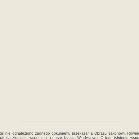
ziś nie odnaleziono żadnego dokumentu przekazania Obrazu zakonowi. Równie
cji klasztoru nie wspomina o darze księcia Władysława. O jego istnieniu wsp