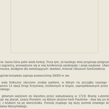
ie Jasna Góra pełni wiele funkcji. Poza tym, że każdego dnia przyjmuje pielgrz
 i zagranicy, prowadzone się w niej konferencje episkopatu i sesje naukowe. Utw
 muzea, dostępne dla zwiedzających: skarbiec, Arsenał i Muzeum Sześćsetlecia.
górski kompleks zajmuje powierzchnię 28000 m. kw.
e wały forteczne otoczone zostały parkiem, w którym na początku naszego 
wiono 14 stacji Drogi Krzyżowej, rzeźbionych w brązie, zaprojektowanych przez
skiego.
d głównym wejściem do klasztoru przez wybudowaną w 1723r. Bramę Lubomirs
uje się placyk, zwany Rondem, na którym ułożono herb Paulinów - dwa lwy po 
, z krukiem na jej wierzchołku. Poniżej znajduje się duży pomnik zmarłego b
sława Wyszyńskiego.