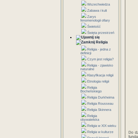
Wszechwiedza
Zabawa i kult
Zarys
fenomenologii ofiary
Świetość
Święta przestrzeń
Religia
Religia - jedna z
definicji
Czym jest religia?
Religia - zjawisko
naturalne
Klasyfikacja religii
Etnologia religii
Religia
Bocheńskiego
Religia Durkheima
Religia Rousseau
Religia Skinnera
Religia
obywatelska
Religia w XIX wieku
Religia w kulturze
Do d
funda