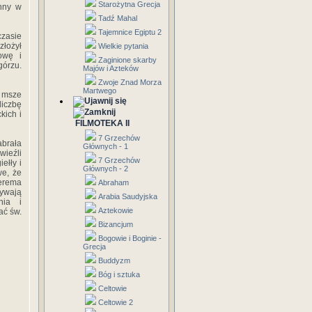
Starożytna Grecja
Anny w
Tadź Mahal
Tajemnice Egiptu 2
czasie
złożył
Wielkie pytania
owę i
Zaginione skarby
górzu.
Majów i Azteków
Zwoje Znad Morza
Martwego
i msze
iczbę
kich i
FILMOTEKA II
7 Grzechów
brała
Głównych - 1
wieźli
7 Grzechów
ełły i
Głównych - 2
we, że
erema
Abraham
rywają
Arabia Saudyjska
nia i
Aztekowie
ać św.
Bizancjum
Bogowie i Boginie -
Grecja
Buddyzm
Bóg i sztuka
Celtowie
Celtowie 2