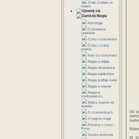
Znaki Zodiaku w
mitach
Magia
Astrologia
Czarownice
Litewskie
Czary i czarownice
Czary i czarty
polskie
Kary za czarymary
Magia a religia
Magia afrykańska
Magia babilońska
Magia podbija świat
Magia w islamie
Magia w
średniowieczu
Matka Joanna od
Aniołów
Od sa
O czarownicach
zwróc
O pojęciu magii
nadan
Procesy o czary -
Prusy
Równi
Sztuka wróżenia
W XV