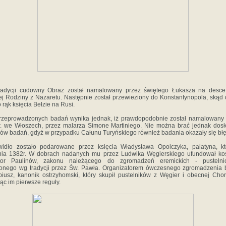
radycji cudowny Obraz został namalowany przez świętego Łukasza na desce 
ej Rodziny z Nazaretu. Następnie został przewieziony do Konstantynopola, skąd 
o rąk księcia Bełzie na Rusi.
rzeprowadzonych badań wynika jednak, iż prawdopodobnie został namalowany 
. we Włoszech, przez malarza Simone Martiniego. Nie można brać jednak dos
ów badań, gdyż w przypadku Całunu Turyńskiego również badania okazały się bł
widło zostało podarowane przez księcia Władysława Opolczyka, palatyna, kt
nia 1382r. W dobrach nadanych mu przez Ludwika Węgierskiego ufundował koś
ztor Paulinów, zakonu należącego do zgromadzeń eremickich - pustelnic
onego wg tradycji przez Św. Pawła. Organizatorem ówczesnego zgromadzenia b
iusz, kanonik ostrzyhomski, który skupił pustelników z Węgier i obecnej Chor
ąc im pierwsze reguły.