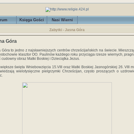
rum
Księga Gości
Nasi Wierni
Zabytki - Jasna Góra
na Góra
 Góra to jedno z najsławniejszych centrów chrześcijańskich na świecie. Mieszczą
stochowie klasztor OO. Paulinów każdego roku przyciąga rzesze wiernych, prag
ć cudowny obraz Matki Boskiej i Dzieciątka Jezus.
większe święta Wniebowzięcia 15.VIII oraz Matki Boskiej Jasnogórskiej 26. VIII m
wiedzają wielotysięczne pielgrzymki Chrześcijan, często proszących o uzdrowi
c.