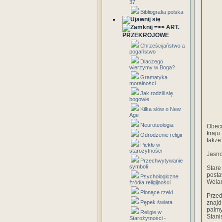
37
Bibliografia polska
=>> ART.
PRZEKROJOWE
Chrześcijaństwo a
pogaństwo
Dlaczego
wierzymy w Boga?
Gramatyka
moralności
Jak rodzili się
bogowie
Kilka słów o New
Age
Neuroteologia
Obecn
kraju
Odrodzenie religii
także
Piekło w
starożytności
Jasno
Przechwytywanie
symboli
Star
posta
Psychologiczne
Welań
źródła religijności
Płonące rzeki
Prze
Pępek świata
znajd
palmy
Religie w
Stani
Starożytności -