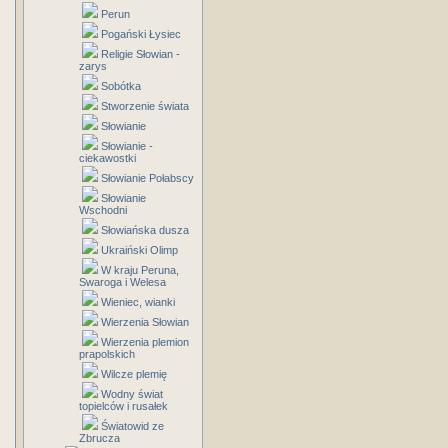
Perun
Pogański Łysiec
Religie Słowian -
zarys
Sobótka
Stworzenie świata
Słowianie
Słowianie -
ciekawostki
Słowianie Połabscy
Słowianie
Wschodni
Słowiańska dusza
Ukraiński Olimp
W kraju Peruna,
Swaroga i Welesa
Wieniec, wianki
Wierzenia Słowian
Wierzenia plemion
prapolskich
Wilcze plemię
Wodny świat
topielców i rusałek
Światowid ze
Zbrucza