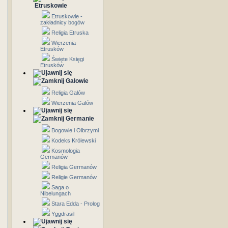
Etruskowie
Etruskowie -
zakładnicy bogów
Religia Etruska
Wierzenia
Etrusków
Święte Księgi
Etrusków
Galowie
Religia Galów
Wierzenia Galów
Germanie
Bogowie i Olbrzymi
Kodeks Królewski
Kosmologia
Germanów
Religia Germanów
Religie Germanów
Saga o
Nibelungach
Stara Edda - Prolog
Yggdrasil