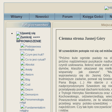
Witamy
Nowości
Forum
Księga Gości
N
Religioznawstwo
Miejsca
==>>
Ciemna strona Jasnej Góry
WPROWADZENIE
Podstawowa
terminologia
W szwedzkim potopie roi się od mitó
Czym jest kult?
"Próżno kule ogniste padały na d
Co to jest rytuał?
próżno najdzielniejsi puszkarze nadlu
Absolut
czynili usiłowania. Ilekroć wiatr zwiał
dymów, klasztor ukazywał się nietkn
Anioły
wspaniały jak zawsze". "Muel
Ateizm
wyprawiwszy się do Jasnej Góry,
trudniejsze zadanie, porwał się bowi
Bóg
Pana Boga. (...) Ale starcie z s
Cud
nadprzyrodzonymi Szwedom się nie
przelatywały ponad dachami kościoła, n
Deizm
z Trylogii Henryka Sienkiewicza oraz
Demonizm
Kochowskiego, odzwierciedlają wi
Fenomenologia
Powszechnie wiadomo, że to właśnie
religii
przebieg wojny polsko-szwedzkiej 
najeźdźcom. Czy tak było rzeczywiście
Fundamentalizm
i mitów.
religijny