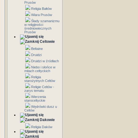
Prusów
Religia Bałtów
Wiara Prusów
Ślady szamanizmu
w religijności
średniowiecznych
Prusów
Celtowie
Beltaine
Druidzi
Druidzi w źródłach
Niebo i słońce w
mitach celtyckich
Religia
starożytnych Celtów
Religie Celtów -
zarys tematu
Wierzenia
staroceltyckie
Wędrówki dusz u
Celtów
Dakowie
Religia Daków