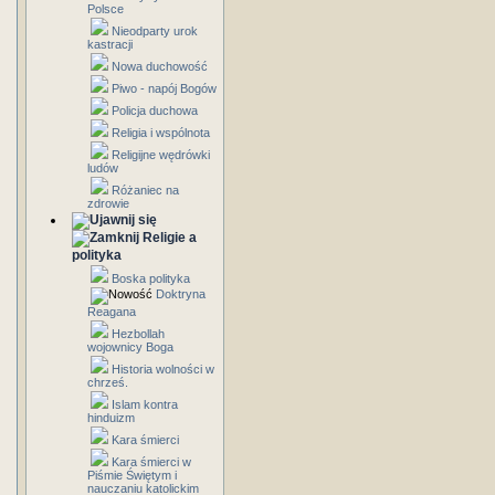
Polsce
Nieodparty urok
kastracji
Nowa duchowość
Piwo - napój Bogów
Policja duchowa
Religia i wspólnota
Religijne wędrówki
ludów
Różaniec na
zdrowie
Religie a
polityka
Boska polityka
Doktryna
Reagana
Hezbollah
wojownicy Boga
Historia wolności w
chrześ.
Islam kontra
hinduizm
Kara śmierci
Kara śmierci w
Piśmie Świętym i
nauczaniu katolickim