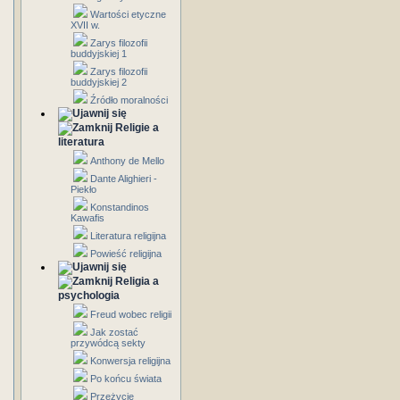
Wartości etyczne
XVII w.
Zarys filozofii
buddyjskiej 1
Zarys filozofii
buddyjskiej 2
Źródło moralności
Religie a
literatura
Anthony de Mello
Dante Alighieri -
Piekło
Konstandinos
Kawafis
Literatura religijna
Powieść religijna
Religia a
psychologia
Freud wobec religii
Jak zostać
przywódcą sekty
Konwersja religijna
Po końcu świata
Przeżycie