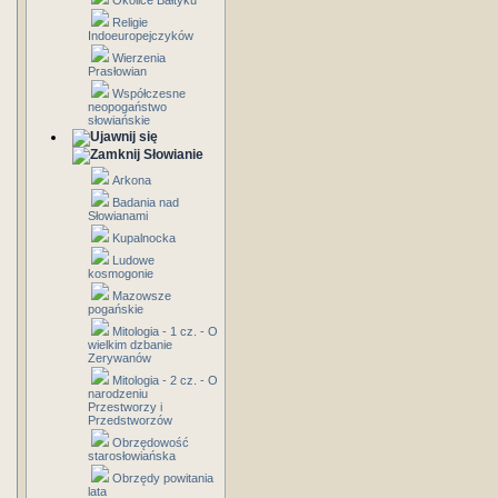
Okolice Bałtyku
Religie
Indoeuropejczyków
Wierzenia
Prasłowian
Współczesne
neopogaństwo
słowiańskie
Słowianie
Arkona
Badania nad
Słowianami
Kupalnocka
Ludowe
kosmogonie
Mazowsze
pogańskie
Mitologia - 1 cz. - O
wielkim dzbanie
Zerywanów
Mitologia - 2 cz. - O
narodzeniu
Przestworzy i
Przedstworzów
Obrzędowość
starosłowiańska
Obrzędy powitania
lata