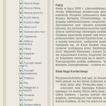
Historia Boga
Fakty
Historia Piekła
Kiedy w lipcu 1655 r. czternastotys
Arvida Wittenberga przekroczyła gra
Historia grzechu
katastrofy. Rosjanie, pokonawszy słabe 
Kozioł ofiarny
Kozacy Bohdana Chmielnickiego, ms
ścigając zdemoralizowane i zmęczone 
Krytyka religii
Zgromadzone pod Ujściem pospolite 
Mistycyzm
łanowej, dla zachowania pozorów wystrz
dobrze spełnionego obowiązku poddał
Nadnaturalna moc
Gustawa opanowały prawie całą Koron
Objawienia
posłuszeństwo Janowi Kazimierzowi, sa
Oblicza
a wojska kwarciane, zachęcone wypła
reinkarnacji
wydawało się, że Karol Gustaw osi
zostanie rozdrapana przez Siedmiog
Ofiara
duch. Wyzwolili Warszawę i wyparli S
Opętanie
się sojusznikami Korony, rozgromili S
ze Szwedami skończyła się w dwóch b
Piekło
Rzeczpospolita została uratowana. T
Początki badań
klasztoru Jasnogórskiego - czytamy w je
religii PL
Początki
Biała flaga Kordeckiego
religioznawstwa
Rozpowszechniony jest sąd, że klaszt
Politeizm
mieli jednak na ten temat rozbieżne zda
Raj
dość silna" albo
"Forteczka mała i
Religijność a
umocnień miał Stanisław Kobier
duchowość
bywający na Jasnej Górze, który pisał:
cztery bastiony i bardzo szeroki ró
Sumienie
wzgórzu, dominującym nad okolicą. G
Symbol
Karola Gustawa, że nie ma szans na sukc
System ofiarny