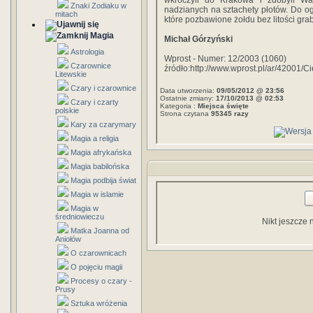
wkroczyli do Krakowa i zdobyli War
Znaki Zodiaku w
nadzianych na sztachety płotów. Do og
mitach
które pozbawione żołdu bez litości grab
Magia
Michał Górzyński
Astrologia
Wprost - Numer: 12/2003 (1060)
Czarownice
źródło:http://www.wprost.pl/ar/42001/
Litewskie
Czary i czarownice
Data utworzenia:
09/05/2012 @ 23:56
Ostatnie zmiany:
17/10/2013 @ 02:53
Czary i czarty
Kategoria :
Miejsca święte
polskie
Strona czytana
95345 razy
Kary za czarymary
Magia a religia
Magia afrykańska
Magia babilońska
Magia podbija świat
Magia w islamie
Magia w
średniowieczu
Nikt jeszcze 
Matka Joanna od
Aniołów
O czarownicach
O pojęciu magii
Procesy o czary -
Prusy
Sztuka wróżenia