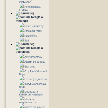
mistyczne
Psychologia r.
Freuda
Religie a
etnologia
Dzień Zaduszny
Etnologia religii
Kult słońca
Sati
Religie a
socjologia
Akty przemocy
Ateizm po czesku
Brat brud
Czy Zachód utracił
Boga
Grzechy i grzeszki
Instytucjonalizacja
religii
McJudaizm -
Kabała dla każdego!
Moda na
wegetarianizm
Mordy rytualne w