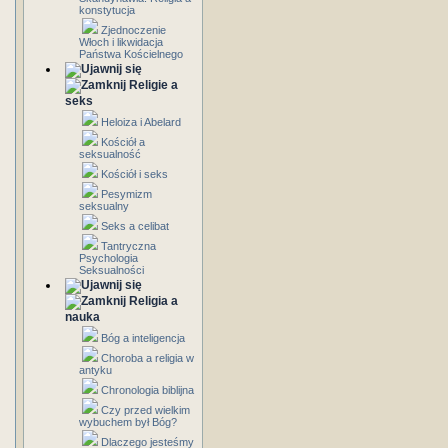
konstytucja
Zjednoczenie
Włoch i likwidacja
Państwa Kościelnego
Religie a
seks
Heloiza i Abelard
Kościół a
seksualność
Kościół i seks
Pesymizm
seksualny
Seks a celibat
Tantryczna
Psychologia
Seksualności
Religia a
nauka
Bóg a inteligencja
Choroba a religia w
antyku
Chronologia biblijna
Czy przed wielkim
wybuchem był Bóg?
Dlaczego jesteśmy