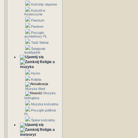
Kościoły słupowe
Kościół w
Kosieczynie
Paestum
Panteon
Początki
architektury PL
Tadż Mahal
Świątynie
buddyjskie
Religie a
muzyka
Hymn
Kolęda
Muzyka Wed
Muzyka
hebrajska
Muzyka kościelna
Początki polifonii
PL
Śpiew kościelny
Religie a
meteoryt