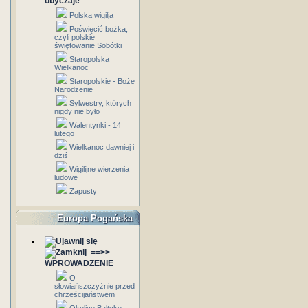
obyczaje
Polska wigilja
Poświęcić bożka,
czyli polskie
świętowanie Sobótki
Staropolska
Wielkanoc
Staropolskie - Boże
Narodzenie
Sylwestry, których
nigdy nie było
Walentynki - 14
lutego
Wielkanoc dawniej i
dziś
Wigilijne wierzenia
ludowe
Zapusty
Europa Pogańska
==>>
WPROWADZENIE
O
słowiańszczyźnie przed
chrześcijaństwem