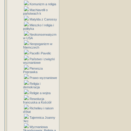
Komunizm a religia
Machiavelli o
państwach k
Matylda z Canossy
Mieszko I religia i
polityka
Neokonserwatyzm
w USA
Neopoganizm w
Niemczech
Pacelli i Pavelic
Państwo i związki
wyznaniowe
Pierwsza
Poprawka
Prawo wyznaniowe
Religia i
demokracja
Religie a wojna
Rewolucja
francuska a Kościół
Richelieu i raison
d'état
Tajemnica Joanny
'Arc
Wyznaniowa
Skandynawia: Religia a