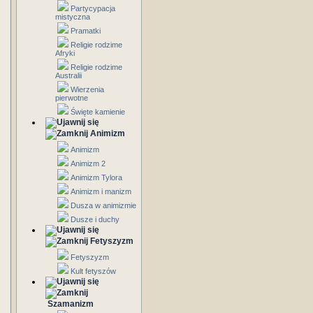
Partycypacja
mistyczna
Pramatki
Religie rodzime
Afryki
Religie rodzime
Australii
Wierzenia
pierwotne
Święte kamienie
Animizm
Animizm
Animizm 2
Animizm Tylora
Animizm i manizm
Dusza w animizmie
Dusze i duchy
Fetyszyzm
Fetyszyzm
Kult fetyszów
Szamanizm