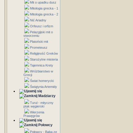
Mit o upadku dusz
Mitologia grecka - 1
Mitologia grecka - 2
Nić Ariadny
Orfeusz i orfizm
Pelazgijski mit o
stworzeniu
Platoński mit
Prometeusz
Religijność Greków
Starożytne misteria
Tajemnica Krety
Wróżbiarstwo w
Grecji
Świat homerycki
Świątynia Artemidy
Madziarzy
Turul - mityczny
ptak węgierski
Wierzenia
Prawęgrów
Połowcy
Połowcy - Baba ze