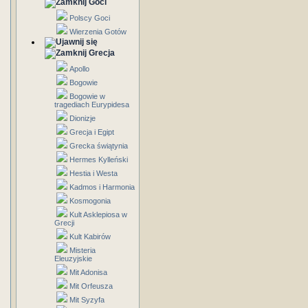
Goci
Polscy Goci
Wierzenia Gotów
Grecja
Apollo
Bogowie
Bogowie w
tragediach Eurypidesa
Dionizje
Grecja i Egipt
Grecka świątynia
Hermes Kylleński
Hestia i Westa
Kadmos i Harmonia
Kosmogonia
Kult Asklepiosa w
Grecji
Kult Kabirów
Misteria
Eleuzyjskie
Mit Adonisa
Mit Orfeusza
Mit Syzyfa