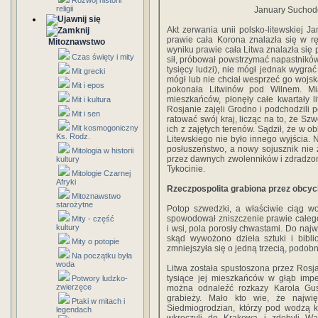
Rozwój historii
religii
January Suchodo
Akt zerwania unii polsko-litewskiej Ja
prawie cała Korona znalazła się w r
Mitoznawstwo
wyniku prawie cała Litwa znalazła się
Czas święty i mity
sił, próbował powstrzymać napastników.
tysięcy ludzi), nie mógł jednak wygrać
Mit grecki
mógł lub nie chciał wesprzeć go wojs
Mit i epos
pokonała Litwinów pod Wilnem. Mi
mieszkańców, płonęły całe kwartały lit
Mit i kultura
Rosjanie zajęli Grodno i podchodzili p
Mit i sen
ratować swój kraj, licząc na to, że 
Mit kosmogoniczny
ich z zajętych terenów. Sądził, że w o
Ks. Rodz.
Litewskiego nie było innego wyjścia. 
posłuszeństwo, a nowy sojusznik nie
Mitologia w historii
przez dawnych zwolenników i zdradzon
kultury
Tykocinie.
Mitologie Czarnej
Afryki
Rzeczpospolita grabiona przez obcyc
Mitoznawstwo
starożytne
Potop szwedzki, a właściwie ciąg w
spowodował
zniszczenie prawie całeg
Mity - część
kultury
i wsi, pola porosły chwastami. Do naj
skąd wywożono dzieła sztuki i bibli
Mity o potopie
zmniejszyła się o jedną trzecią, podobn
Na początku była
woda
Litwa została spustoszona przez Rosjan
tysiące jej mieszkańców w głąb impe
Potwory ludzko-
zwierzęce
można odnaleźć rozkazy Karola Gus
grabieży. Mało kto wie, że najw
Ptaki w mitach i
Siedmiogrodzian, którzy pod wodzą k
legendach