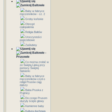
Bałtowie
Baby w fabryce
męczenników - cz. 2
Groby końskie
Obrzęd
ciałopalenia
Religia Bałtów
Uroczystości
pogrzebowe
Zaślubiny
Bałtowie -
Prusowie
Co można zrobić w
ze Świętą Lipką przy
pomocy Świętej
Siekierki
Baby w fabryce
męczenników czyli o
religii Prusów ciąg
dalszy
Baba Pruska z
Prątnicy
Do czego Prusom
służyły ścięte głowy
Kamienne baby
Kultura duchowa