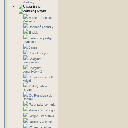
Stadnicy
Rzym
August - Pontifex
Maximus
Boskość cesarzy
Eneida
Hellenizacji religii
rzymskiej
Janus
Kaligula i Żydzi
Kolegium
pontyfików - 1
Kolegium
pontyfików - 2
Kto pierwszy palił
księgi
Kult Kybele w
Rzymie
Od Romulusa do
Republiki
Parentalia, Lemuria
Pliniusz St. o Bogu
Religie Cesarstwa
Religie rzymskie
Wczesna religia