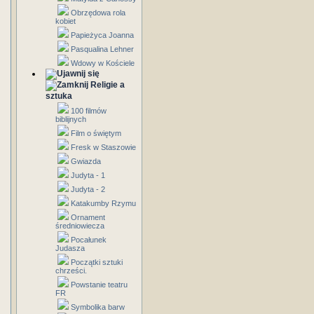
Obrzędowa rola
kobiet
Papieżyca Joanna
Pasqualina Lehner
Wdowy w Kościele
Religie a
sztuka
100 filmów
biblijnych
Film o świętym
Fresk w Staszowie
Gwiazda
Judyta - 1
Judyta - 2
Katakumby Rzymu
Ornament
średniowiecza
Pocałunek
Judasza
Początki sztuki
chrześci.
Powstanie teatru
FR
Symbolika barw