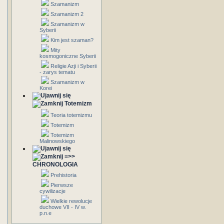
Szamanizm
Szamanizm 2
Szamanizm w
Syberii
Kim jest szaman?
Mity
kosmogoniczne Syberii
Religie Azji i Syberii
- zarys tematu
Szamanizm w
Korei
Totemizm
Teoria totemizmu
Totemizm
Totemizm
Malinowskiego
=>>
CHRONOLOGIA
Prehistoria
Pierwsze
cywilizacje
Wielkie rewolucje
duchowe VII - IV w.
p.n.e