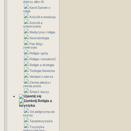
dobrzy albo źli
Karol Darwin o
religii
Kościół a ewolucja
Kościół a
uniwersytety
Medycyna i religia
Neuroteologia
Pan Bóg i
zwierzęta
Religia i geny
Religia i moralność
Religie a ekologia
Teologia Newtona
Vetulani o wierze
Ziemia płaska i
ziemia pusta
Śmierć duszy
Religia a
turystyka
Od pielgrzyma do
turysty
Tanatoturystyka
Turystyka
pielgrzymkowa -