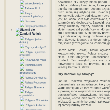
Szwedzkie siły liczyły nieco ponad 
Wszechwiedza
polskie oddziały kwarciane, które pr
Zabawa i kult
ataków na sanktuarium. Załoga częst
dużo silniejszą artylerią niż Szwedz
Zarys
koniec walk dotarły pod klasztor nowe
fenomenologii ofiary
jest, że Jasna Góra była ostrzeliwana, 
Świetość
szturmów nie dochodziło. Szwedzi racze
trwały rozmowy między stronami. Prz
Święta przestrzeń
złożył nawet akt poddańczy, w który
króla szwedzkiego. W tajemnicy przygo
Religia
część klasztornej załogi próbowała p
Religia - jedna z
żołd. Szwedzi jednak, dla których oblę
definicji
miejscach (szczególnie na Pomorzu, gdz
Czym jest religia?
Obraz Matki Boskiej został wywie
Religia - zjawisko
kosztowności ukryto. Polacy służący 
naturalne
stawu. Opis oblężenia umieszczono
Klasyfikacja religii
Kordecki. Ten pamiętnik, uważany przez
niewygodne fakty, na przykład nie 
Etnologia religii
władzę Karola Gustawa.
Religia
Bocheńskiego
Czy Radziwiłł był zdrajcą?
Religia Durkheima
Janusz Radziwiłł, wojewoda wileńsk
Religia Rousseau
powszechnie za arcyzdrajcę, który p
Religia Skinnera
Warto pamiętać, że trzy tygodnie wcze
a później inne województwa oraz woj
Religia
posłuszeństwo prawowitemu królowi
obywatelska
wojskowi, wśród nich także późniejs
Religia w XIX wieku
większość szlachty koronnej traktow
tej samej rodziny Wazów.
Religia w kulturze