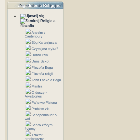
Zagadnienia Religijne
Religie a
filozofia
Anselm z
Cantenbury
Bóg Kartezjusza
Czym jest etyka?
Dobro i zlo
Duns Szkot
Filozofia Boga
Filozofia religii
John Locke o Bogu
Mantra
O duszy -
Arystoteles
Państwo Platona
Problem zła
Schopenhauer o
woli
Sen w którym
żyjemy
Traktat
ateologiczny