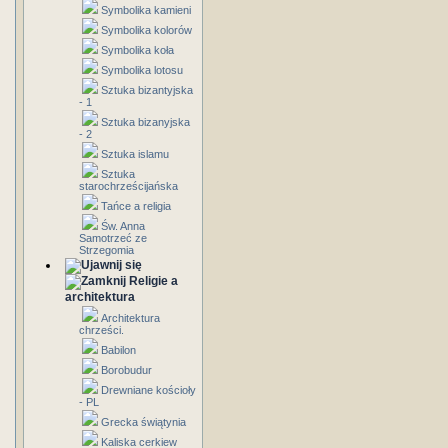
Symbolika kamieni
Symbolika kolorów
Symbolika koła
Symbolika lotosu
Sztuka bizantyjska
- 1
Sztuka bizanyjska
- 2
Sztuka islamu
Sztuka
starochrześcijańska
Tańce a religia
Św. Anna
Samotrzeć ze
Strzegomia
Religie a
architektura
Architektura
chrześci.
Babilon
Borobudur
Drewniane kościoły
- PL
Grecka świątynia
Kaliska cerkiew