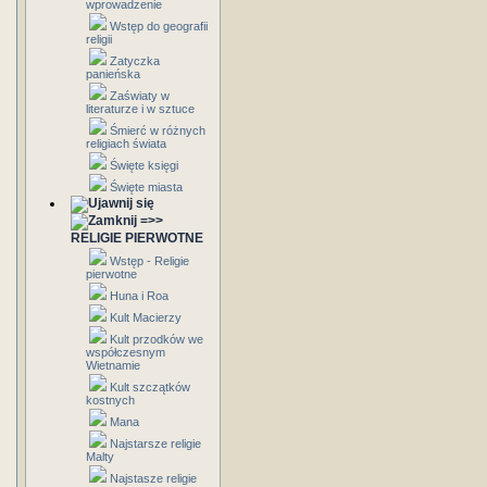
wprowadzenie
Wstęp do geografii
religii
Zatyczka
panieńska
Zaświaty w
literaturze i w sztuce
Śmierć w różnych
religiach świata
Święte księgi
Święte miasta
=>>
RELIGIE PIERWOTNE
Wstęp - Religie
pierwotne
Huna i Roa
Kult Macierzy
Kult przodków we
współczesnym
Wietnamie
Kult szczątków
kostnych
Mana
Najstarsze religie
Malty
Najstasze religie