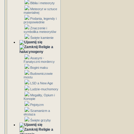
Biblia i meteoryty
Meteoryt w sztuce
materialnej
Podania, legendy i
przepowiednie
Znaczenie i
symbolika meteorytów
Święte kamienie
Religie a
halucynogeny
Asasyni -
Fanatyczni mordercy
Bogini maku
Budowniczowie
mostu
LSD a New Age
Ludzie-muchomory
Megality, Opium i
Konopie
Pejotyzm
Szamanizm a
ekstaza
Święte grzyby
Religie a