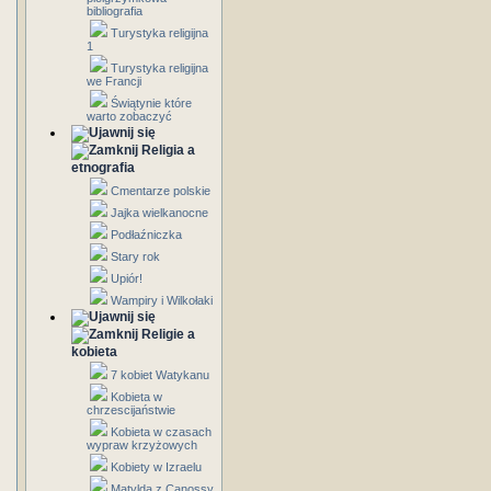
bibliografia
Turystyka religijna
1
Turystyka religijna
we Francji
Świątynie które
warto zobaczyć
Religia a
etnografia
Cmentarze polskie
Jajka wielkanocne
Podłaźniczka
Stary rok
Upiór!
Wampiry i Wilkołaki
Religie a
kobieta
7 kobiet Watykanu
Kobieta w
chrzescijaństwie
Kobieta w czasach
wypraw krzyżowych
Kobiety w Izraelu
Matylda z Canossy