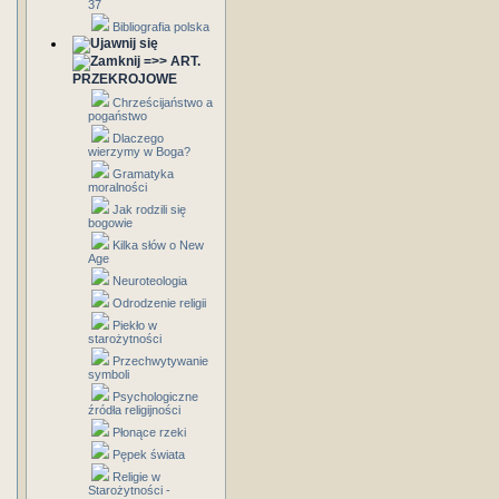
37
Bibliografia polska
=>> ART.
PRZEKROJOWE
Chrześcijaństwo a
pogaństwo
Dlaczego
wierzymy w Boga?
Gramatyka
moralności
Jak rodzili się
bogowie
Kilka słów o New
Age
Neuroteologia
Odrodzenie religii
Piekło w
starożytności
Przechwytywanie
symboli
Psychologiczne
źródła religijności
Płonące rzeki
Pępek świata
Religie w
Starożytności -