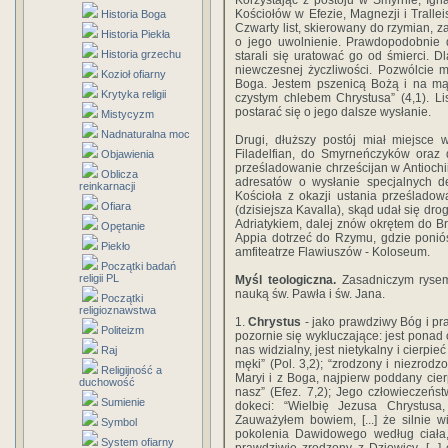
Korzystając z postoju w Smyrnie, Igna
Kościołów w Efezie, Magnezji i Tralle
Historia Boga
Czwarty list, skierowany do rzymian, z
Historia Piekła
o jego uwolnienie. Prawdopodobnie 
Historia grzechu
starali się uratować go od śmierci. D
niewczesnej życzliwości. Pozwólcie m
Kozioł ofiarny
Boga. Jestem pszenicą Bożą i na mąk
Krytyka religii
czystym chlebem Chrystusa” (4,1). Lis
postarać się o jego dalsze wysłanie.
Mistycyzm
Nadnaturalna moc
Drugi, dłuższy postój miał miejsce w
Filadelfian, do Smyrneńczyków oraz 
Objawienia
prześladowanie chrześcijan w Antiochii
Oblicza
adresatów o wysłanie specjalnych de
reinkarnacji
Kościoła z okazji ustania prześlado
Ofiara
(dzisiejsza Kavalla), skąd udał się dr
Adriatykiem, dalej znów okrętem do Br
Opętanie
Appia dotrzeć do Rzymu, gdzie poni
Piekło
amfiteatrze Flawiuszów - Koloseum.
Początki badań
religii PL
Myśl teologiczna.
Zasadniczym rysem 
nauką św. Pawła i św. Jana.
Początki
religioznawstwa
1.
Chrystus
- jako prawdziwy Bóg i pra
Politeizm
pozornie się wykluczające: jest ponad c
nas widzialny, jest nietykalny i cierpie
Raj
męki” (Pol. 3,2); “zrodzony i niezrodz
Religijność a
Maryi i z Boga, najpierw poddany cier
duchowość
nasz” (Efez. 7,2); Jego człowieczeństw
Sumienie
dokeci: “Wielbię Jezusa Chrystusa,
Zauważyłem bowiem, [...] że silnie 
Symbol
pokolenia Dawidowego według ciała,
System ofiarny