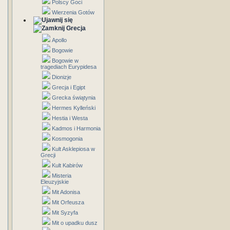
Polscy Goci
Wierzenia Gotów
Grecja
Apollo
Bogowie
Bogowie w
tragediach Eurypidesa
Dionizje
Grecja i Egipt
Grecka świątynia
Hermes Kylleński
Hestia i Westa
Kadmos i Harmonia
Kosmogonia
Kult Asklepiosa w
Grecji
Kult Kabirów
Misteria
Eleuzyjskie
Mit Adonisa
Mit Orfeusza
Mit Syzyfa
Mit o upadku dusz