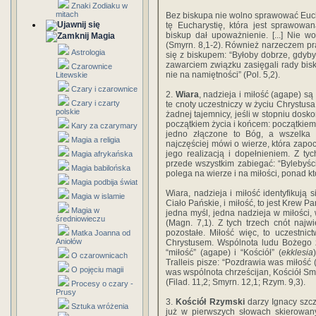
Znaki Zodiaku w
mitach
Bez biskupa nie wolno sprawować Eucha
tę Eucharystię, która jest sprawow
biskup dał upoważnienie. [...] Nie 
Magia
(Smyrn. 8,1-2). Również narzeczem p
Astrologia
się z biskupem: “Byłoby dobrze, gdyby 
zawarciem związku zasięgali rady bisk
Czarownice
nie na namiętności” (Pol. 5,2).
Litewskie
Czary i czarownice
2.
Wiara
, nadzieja i miłość (agape) s
Czary i czarty
te cnoty uczestniczy w życiu Chrystus
polskie
żadnej tajemnicy, jeśli w stopniu dosk
początkiem życia i końcem: początkiem 
Kary za czarymary
jedno złączone to Bóg, a wszelka 
Magia a religia
najczęściej mówi o wierze, która zapoc
jego realizacją i dopełnieniem. Z ty
Magia afrykańska
przede wszystkim zabiegać: “Bylebyście
Magia babilońska
polega na wierze i na miłości, ponad któ
Magia podbija świat
Wiara, nadzieja i miłość identyfikują 
Magia w islamie
Ciało Pańskie, i miłość, to jest Krew Pa
Magia w
jedna myśl, jedna nadzieja w miłości, 
średniowieczu
(Magn. 7,1). Z tych trzech cnót najwi
pozostałe. Miłość więc, to uczestni
Matka Joanna od
Aniołów
Chrystusem. Wspólnota ludu Bożego z
“miłość” (agape) i “Kościół” (
ekklesia
O czarownicach
Tralleis pisze: “Pozdrawia was miłość 
O pojęciu magii
was wspólnota chrześcijan, Kościół Sm
(Filad. 11,2; Smyrn. 12,1; Rzym. 9,3).
Procesy o czary -
Prusy
3.
Kościół Rzymski
darzy Ignacy szc
Sztuka wróżenia
już w pierwszych słowach skierowany