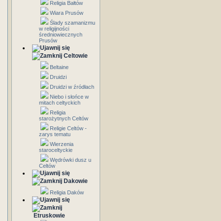
Religia Bałtów
Wiara Prusów
Ślady szamanizmu
w religijności
średniowiecznych
Prusów
Celtowie
Beltaine
Druidzi
Druidzi w źródłach
Niebo i słońce w
mitach celtyckich
Religia
starożytnych Celtów
Religie Celtów -
zarys tematu
Wierzenia
staroceltyckie
Wędrówki dusz u
Celtów
Dakowie
Religia Daków
Etruskowie