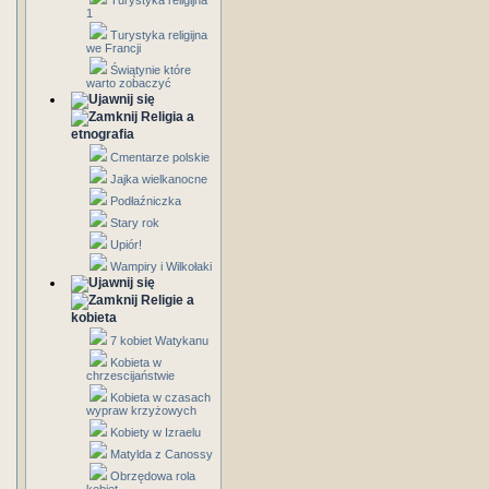
Turystyka religijna
1
Turystyka religijna
we Francji
Świątynie które
warto zobaczyć
Religia a
etnografia
Cmentarze polskie
Jajka wielkanocne
Podłaźniczka
Stary rok
Upiór!
Wampiry i Wilkołaki
Religie a
kobieta
7 kobiet Watykanu
Kobieta w
chrzescijaństwie
Kobieta w czasach
wypraw krzyżowych
Kobiety w Izraelu
Matylda z Canossy
Obrzędowa rola