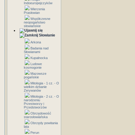
Indoeuropejczyków
Wierzenia
Prasłowian
Współczesne
neopogaństwo
słowiańskie
Słowianie
Arkona
Badania nad
Słowianami
Kupalnocka
Ludowe
kosmogonie
Mazowsze
pogańskie
Mitologia - 1 cz. - O
wielkim dzbanie
Zerywanów
Mitologia - 2 cz. - O
narodzeniu
Przestworzy i
Przedstworzów
Obrzędowość
starosłowiańska
Obrzędy powitania
lata
Perun