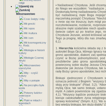
Rozwój historii
religii
• Naśladować Chrystusa. Jeśli chcemy
do Niego we wszystkim: “naśladujcie J
Doskonałą formę naśladowania Chrystu
Mitoznawstwo
być naśladowcą męki Boga mojego” 
męczeńską posiąść Chrystusa: “Niechże
Czas święty i mity
o mnie się nie troszczy, bym mógł pos
Mit grecki
rozczłonkowanie, rozdarcie, rozproszen
straszne męki szatańskie niech spadną
Mit i epos
świecie całym aż po krańce jego, n
Mit i kultura
Chrystusie Jezusie, aniżeli królować a
Mit i sen
Tego ja pragnę, który dla nas zmartw
6,1).
Mit kosmogoniczny
Ks. Rodz.
1.
Hierarchia
kościelna składa się z b
Mitologia w historii
autorytet Boga Ojca, którego Ignacy na
kultury
grono apostolskie, diakoni zaś spełnia
Mitologie Czarnej
czynić w Bożej jednomyślności, pod
Afryki
prezbiterów jako grona apostolskie
powierzoną sobie służbę Jezusa Chry
Mitoznawstwo
diakonów jak Jezusa Chrystusa, tak s
starożytne
radę Bożą i grono apostolskie; bez nich 
Mity - część
kultury
Biskupi zjednoczeni z Chrystusem s
Mity o potopie
oznacza jedność z Bogiem: “wszyscy b
stoją przy biskupie” (Filad. 3,2); “Al
Na początku była
myślą Ojca; tak samo biskupi, ustan
woda
myśli. A zatem powinniście się zgadzać
Potwory ludzko-
4,1); “Wszyscy bądźcie posłuszni bisk
zwierzęce
kieruje całokształtem życia religijne
Ptaki w mitach i
sprawy kościelnej” (Smyrn. 8,1); “kto 
legendach
bez wiedzy biskupa, ten służy diabłu” (