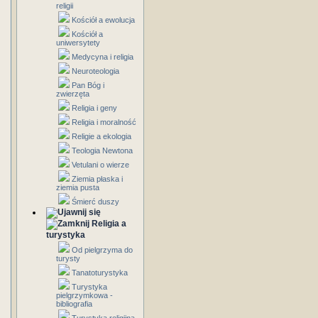
religii
Kościół a ewolucja
Kościół a
uniwersytety
Medycyna i religia
Neuroteologia
Pan Bóg i
zwierzęta
Religia i geny
Religia i moralność
Religie a ekologia
Teologia Newtona
Vetulani o wierze
Ziemia płaska i
ziemia pusta
Śmierć duszy
Religia a
turystyka
Od pielgrzyma do
turysty
Tanatoturystyka
Turystyka
pielgrzymkowa -
bibliografia