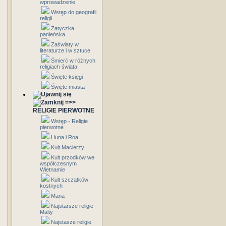
wprowadzenie
Wstęp do geografii
religii
Zatyczka
panieńska
Zaświaty w
literaturze i w sztuce
Śmierć w różnych
religiach świata
Święte księgi
Święte miasta
=>>
RELIGIE PIERWOTNE
Wstęp - Religie
pierwotne
Huna i Roa
Kult Macierzy
Kult przodków we
współczesnym
Wietnamie
Kult szczątków
kostnych
Mana
Najstarsze religie
Malty
Najstasze religie