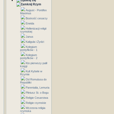
Rzym
August - Pontifex
Maximus
Boskość cesarzy
Eneida
Hellenizacji religii
rzymskiej
Janus
Kaligula i Żydzi
Kolegium
pontyfików - 1
Kolegium
pontyfików - 2
Kto pierwszy palił
księgi
Kult Kybele w
Rzymie
Od Romulusa do
Republiki
Parentalia, Lemuria
Pliniusz St. o Bogu
Religie Cesarstwa
Religie rzymskie
Wczesna religia
rzymska