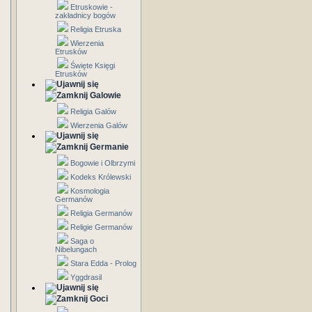
Etruskowie -
zakładnicy bogów
Religia Etruska
Wierzenia
Etrusków
Święte Księgi
Etrusków
Galowie
Religia Galów
Wierzenia Galów
Germanie
Bogowie i Olbrzymi
Kodeks Królewski
Kosmologia
Germanów
Religia Germanów
Religie Germanów
Saga o
Nibelungach
Stara Edda - Prolog
Yggdrasil
Goci