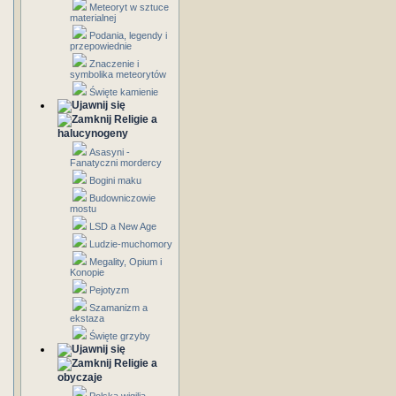
Meteoryt w sztuce
materialnej
Podania, legendy i
przepowiednie
Znaczenie i
symbolika meteorytów
Święte kamienie
Religie a
halucynogeny
Asasyni -
Fanatyczni mordercy
Bogini maku
Budowniczowie
mostu
LSD a New Age
Ludzie-muchomory
Megality, Opium i
Konopie
Pejotyzm
Szamanizm a
ekstaza
Święte grzyby
Religie a
obyczaje