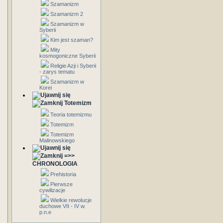
Szamanizm
Szamanizm 2
Szamanizm w
Syberii
Kim jest szaman?
Mity
kosmogoniczne Syberii
Religie Azji i Syberii
- zarys tematu
Szamanizm w
Korei
Totemizm
Teoria totemizmu
Totemizm
Totemizm
Malinowskiego
=>>
CHRONOLOGIA
Prehistoria
Pierwsze
cywilizacje
Wielkie rewolucje
duchowe VII - IV w.
p.n.e