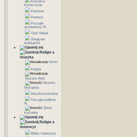
Kościół w
Kosieczynie
Paestum
Panteon
Początki
architektury PL
Tadż Mahal
Świątynie
buddyjskie
Religie a
muzyka
Hymn
Kolęda
Muzyka Wed
Muzyka
hebrajska
Muzyka kościelna
Początki polifonii
PL
Śpiew
kościelny
Religie a
meteoryt
Biblia i meteoryty