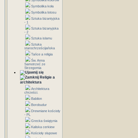
Symbolika kolorów
Symbolika koła
Symbolika lotosu
Sztuka bizantyjska
- 1
Sztuka bizanyjska
- 2
Sztuka islamu
Sztuka
starochrześcijańska
Tańce a religia
Św. Anna
Samotrzeć ze
Strzegomia
Religie a
architektura
Architektura
chrześci.
Babilon
Borobudur
Drewniane kościoły
- PL
Grecka świątynia
Kaliska cerkiew
Kościoły słupowe