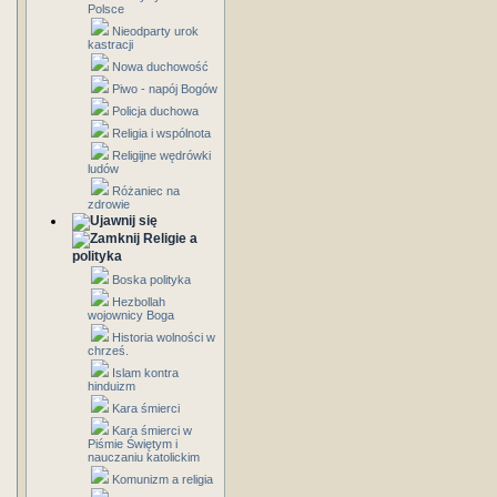
Polsce
Nieodparty urok
kastracji
Nowa duchowość
Piwo - napój Bogów
Policja duchowa
Religia i wspólnota
Religijne wędrówki
ludów
Różaniec na
zdrowie
Religie a
polityka
Boska polityka
Hezbollah
wojownicy Boga
Historia wolności w
chrześ.
Islam kontra
hinduizm
Kara śmierci
Kara śmierci w
Piśmie Świętym i
nauczaniu katolickim
Komunizm a religia