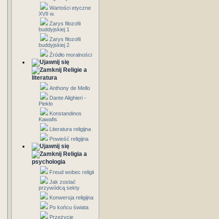
Wartości etyczne
XVII w.
Zarys filozofii
buddyjskiej 1
Zarys filozofii
buddyjskiej 2
Źródło moralności
Religie a
literatura
Anthony de Mello
Dante Alighieri -
Piekło
Konstandinos
Kawafis
Literatura religijna
Powieść religijna
Religia a
psychologia
Freud wobec religii
Jak zostać
przywódcą sekty
Konwersja religijna
Po końcu świata
Przeżycie