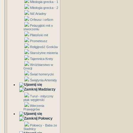
Mitologia grecka - 1
Mitologia grecka - 2
Nić Ariadny
Orfeusz i orfizm
Pelazgijski mit o
stworzeniu
Platoński mit
Prometeusz
Religijność Greków
Starożytne misteria
Tajemnica Krety
Wróżbiarstwo w
Grecji
Świat homerycki
Świątynia Artemidy
Madziarzy
Turul - mityczny
ptak węgierski
Wierzenia
Prawęgrów
Połowcy
Połowcy - Baba ze
Stadnicy