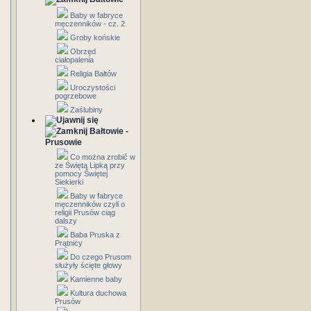
Baby w fabryce
męczenników - cz. 2
Groby końskie
Obrzęd
ciałopalenia
Religia Bałtów
Uroczystości
pogrzebowe
Zaślubiny
Bałtowie -
Prusowie
Co można zrobić w
ze Świętą Lipką przy
pomocy Świętej
Siekierki
Baby w fabryce
męczenników czyli o
religii Prusów ciąg
dalszy
Baba Pruska z
Prątnicy
Do czego Prusom
służyły ścięte głowy
Kamienne baby
Kultura duchowa
Prusów