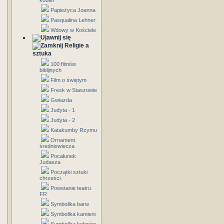
kobiet
Papieżyca Joanna
Pasqualina Lehner
Wdowy w Kościele
Religie a
sztuka
100 filmów
biblijnych
Film o świętym
Fresk w Staszowie
Gwiazda
Judyta - 1
Judyta - 2
Katakumby Rzymu
Ornament
średniowiecza
Pocałunek
Judasza
Początki sztuki
chrześci.
Powstanie teatru
FR
Symbolika barw
Symbolika kamieni