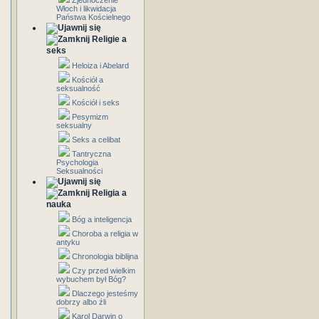
Zjednoczenie
Włoch i likwidacja
Państwa Kościelnego
Religie a
seks
Heloiza i Abelard
Kościół a
seksualność
Kościół i seks
Pesymizm
seksualny
Seks a celibat
Tantryczna
Psychologia
Seksualności
Religia a
nauka
Bóg a inteligencja
Choroba a religia w
antyku
Chronologia biblijna
Czy przed wielkim
wybuchem był Bóg?
Dlaczego jesteśmy
dobrzy albo źli
Karol Darwin o