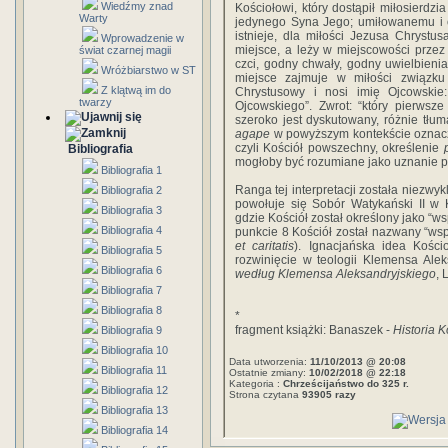
Wiedźmy znad
Kościołowi, który dostąpił miłosierdz
Warty
jedynego Syna Jego; umiłowanemu i o
istnieje, dla miłości Jezusa Chrystu
Wprowadzenie w
miejsce, a leży w miejscowości przez
świat czarnej magii
czci, godny chwały, godny uwielbieni
Wróżbiarstwo w ST
miejsce zajmuje w miłości związku
Z klątwą im do
Chrystusowy i nosi imię Ojcowski
twarzy
Ojcowskiego”. Zwrot: “który pierwsz
szeroko jest dyskutowany, różnie tłum
agape
w powyższym kontekście oznacz
czyli Kościół powszechny, określenie
Bibliografia
mogłoby być rozumiane jako uznanie p
Bibliografia 1
Ranga tej interpretacji została niezwy
Bibliografia 2
powołuje się Sobór Watykański II w 
Bibliografia 3
gdzie Kościół został określony jako “wsp
Bibliografia 4
punkcie 8 Kościół został nazwany “wspól
et caritatis
). Ignacjańska idea Kości
Bibliografia 5
rozwinięcie w teologii Klemensa Alek
Bibliografia 6
według Klemensa Aleksandryjskiego
, 
Bibliografia 7
Bibliografia 8
*
fragment książki: Banaszek -
Historia K
Bibliografia 9
Bibliografia 10
Data utworzenia:
11/10/2013 @ 20:08
Bibliografia 11
Ostatnie zmiany:
10/02/2018 @ 22:18
Kategoria :
Chrześcijaństwo do 325 r.
Bibliografia 12
Strona czytana
93905 razy
Bibliografia 13
Bibliografia 14