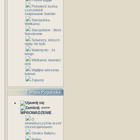
Polska wigilja
Poświęcić bożka,
czyli polskie
świętowanie Sobótki
Staropolska
Wielkanoc
Staropolskie - Boże
Narodzenie
Sylwestry, których
nigdy nie było
Walentynki - 14
lutego
Wielkanoc dawniej i
dziś
Wigilijne wierzenia
ludowe
Zapusty
Europa Pogańska
==>>
WPROWADZENIE
O
słowiańszczyźnie przed
chrześcijaństwem
Okolice Bałtyku
Religie