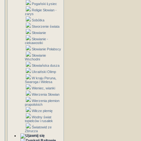
Pogański Łysiec
Religie Słowian -
zarys
Sobótka
Stworzenie świata
Słowianie
Słowianie -
ciekawostki
Słowianie Połabscy
Słowianie
Wschodni
Słowiańska dusza
Ukraiński Olimp
W kraju Peruna,
Swaroga i Welesa
Wieniec, wianki
Wierzenia Słowian
Wierzenia plemion
prapolskich
Wilcze plemię
Wodny świat
topielców i rusałek
Światowid ze
Zbrucza
Bałtowie