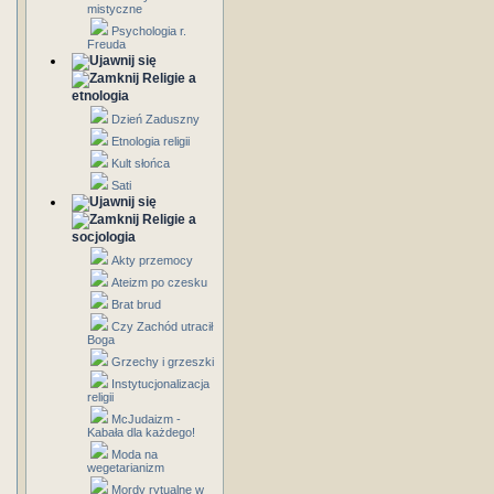
mistyczne
Psychologia r.
Freuda
Religie a
etnologia
Dzień Zaduszny
Etnologia religii
Kult słońca
Sati
Religie a
socjologia
Akty przemocy
Ateizm po czesku
Brat brud
Czy Zachód utracił
Boga
Grzechy i grzeszki
Instytucjonalizacja
religii
McJudaizm -
Kabała dla każdego!
Moda na
wegetarianizm
Mordy rytualne w