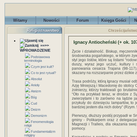
Witamy
Nowości
Forum
Księga Gości
N
Religioznawstwo
Chrześcijaństwo 
Ignacy Antiocheński (+ ok. 10
==>>
WPROWADZENIE
Życie i działalność. Biskup, męczenni
środowiska pogańskiego, w którym żywe b
Podstawowa
styl jego listów, które są listami “rod
terminologia
duszy, wyraz jego uczuć, kultury 
Czym jest kult?
panowania cesarza Trajana (98-117)
skazany na rozszarpanie przez dzikie 
Co to jest rytuał?
Absolut
Trasa podróży, którą Ignacy musiał od
Anioły
Azję Mniejszą i Macedonię do stolicy 
żołnierzy, którzy traktowali go brutal
Ateizm
“Oto na przykład teraz, w drodze z 
Bóg
zwierzętami i to zarówno na lądzie 
przykuty do dziesięciu lampartów, to j
Cud
bardziej jestem dla nich dobry” (Rzym. 
Deizm
Pierwszy, dłuższy postój przypadł w Sm
Demonizm
gminy - Polikarpem oraz z delegacja
Fenomenologia
Magnezji i Tralleis, dla okazania swe
religii
pomocy.
Fundamentalizm
religijny