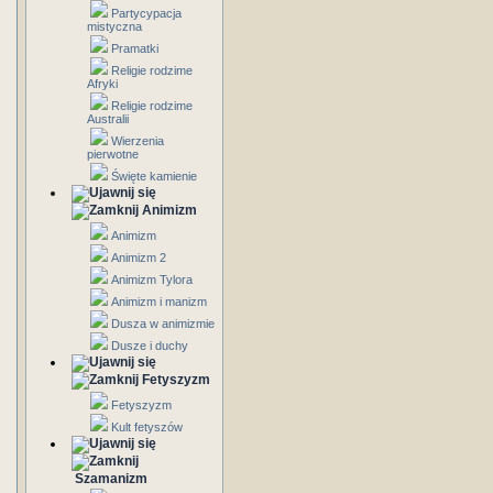
Partycypacja
mistyczna
Pramatki
Religie rodzime
Afryki
Religie rodzime
Australii
Wierzenia
pierwotne
Święte kamienie
Animizm
Animizm
Animizm 2
Animizm Tylora
Animizm i manizm
Dusza w animizmie
Dusze i duchy
Fetyszyzm
Fetyszyzm
Kult fetyszów
Szamanizm