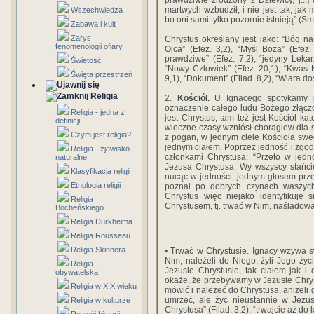
prawdziwie zrodzony z Dziewicy, [...]
martwych wzbudził; i nie jest tak, jak
Wszechwiedza
bo oni sami tylko pozornie istnieją” (Sm
Zabawa i kult
Zarys
Chrystus określany jest jako: “Bóg na
fenomenologii ofiary
Ojca” (Efez. 3,2), “Myśl Boża” (Efez.
prawdziwe” (Efez. 7,2), “jedyny Lekar
Świetość
“Nowy Człowiek” (Efez. 20,1), “Kwas 
Święta przestrzeń
9,1), “Dokument” (Filad. 8,2), “Wiara d
Religia
2.
Kościół.
U Ignacego spotykamy po 
oznaczenie całego ludu Bożego złącz
Religia - jedna z
jest Chrystus, tam też jest Kościół k
definicji
wieczne czasy wzniósł chorągiew dla sk
Czym jest religia?
z pogan, w jednym ciele Kościoła swego
jednym ciałem. Poprzez jedność i zgodn
Religia - zjawisko
członkami Chrystusa: “Przeto w jedn
naturalne
Jezusa Chrystusa. Wy wszyscy stańcie
Klasyfikacja religii
nucąc w jedności, jednym głosem prze
Etnologia religii
poznał po dobrych czynach waszych,
Chrystus więc niejako identyfikuje 
Religia
Chrystusem, tj. trwać w Nim, naśladowa
Bocheńskiego
Religia Durkheima
Religia Rousseau
Religia Skinnera
• Trwać w Chrystusie. Ignacy wzywa s
Nim, należeli do Niego, żyli Jego życi
Religia
Jezusie Chrystusie, tak ciałem jak i
obywatelska
okaże, że przebywamy w Jezusie Chrystu
Religia w XIX wieku
mówić i należeć do Chrystusa, aniżeli g
umrzeć, ale żyć nieustannie w Jezus
Religia w kulturze
Chrystusa” (Filad. 3,2); “trwajcie aż d