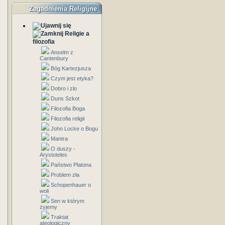
Zagadnienia Religijne
Religie a
filozofia
Anselm z
Cantenbury
Bóg Kartezjusza
Czym jest etyka?
Dobro i zlo
Duns Szkot
Filozofia Boga
Filozofia religii
John Locke o Bogu
Mantra
O duszy -
Arystoteles
Państwo Platona
Problem zła
Schopenhauer o
woli
Sen w którym
żyjemy
Traktat
ateologiczny