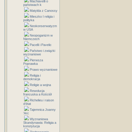
Machiavelli o
państwach k
Matylda z Canossy
Mieszko I religia i
polityka
Neokonserwatyzm
w USA
Neopoganizm w
Niemczech
Pacelli i Pavelic
Państwo i związki
wyznaniowe
Pierwsza
Poprawka
Prawo wyznaniowe
Religia i
demokracja
Religie a wojna
Rewolucja
francuska a Kościół
Richelieu i raison
d'état
Tajemnica Joanny
'Arc
Wyznaniowa
Skandynawia: Religia a
konstytucja