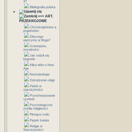
37
Bibliografia polska
=>> ART.
PRZEKROJOWE
Chrześcijaństwo a
pogaństwo
Dlaczego
wierzymy w Boga?
Gramatyka
moralności
Jak rodzili się
bogowie
Kilka słów o New
Age
Neuroteologia
Odrodzenie religii
Piekło w
starożytności
Przechwytywanie
symboli
Psychologiczne
źródła religijności
Płonące rzeki
Pępek świata
Religie w
Starożytności -