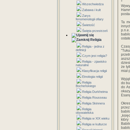
*
Wszechwiedza
Wywy
Hammu
Zabawa i kult
posta
Zarys
fenomenologii ofiary
Ta mo
Świetość
innyc
p.n.e
Święta przestrzeń
babil
ostat
Religia
Czasy
Religia - jedna z
definicji
"Tuku
przet
Czym jest religia?
aszsz
Religia - zjawisko
dzies
naturalne
że ty
miał 
Klasyfikacja religii
Etnologia religii
Wyjąt
Religia
do bu
Bocheńskiego
do As
okazy
Religia Durkheima
Esang
Religia Rousseau
Okres
Religia Skinnera
przez
Religia
babil
obywatelska
„księ
Religia w XIX wieku
który
Babil
Religia w kulturze
babil