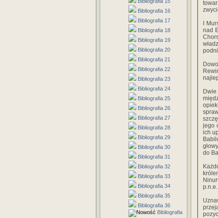
Bibliografia 15
towa
zwyci
Bibliografia 16
Bibliografia 17
I Mur
nad E
Bibliografia 18
Chors
Bibliografia 19
władz
Bibliografia 20
podni
Bibliografia 21
Dowod
Bibliografia 22
Rewin
najle
Bibliografia 23
Bibliografia 24
Dwie
międ
Bibliografia 25
opiek
Bibliografia 26
spra
Bibliografia 27
szczę
jego 
Bibliografia 28
ich u
Bibliografia 29
Babil
głowy
Bibliografia 30
do Ba
Bibliografia 31
Każdo
Bibliografia 32
króle
Bibliografia 33
Ninur
Bibliografia 34
p.n.e.
Bibliografia 35
Uzna
Bibliografia 36
przej
Bibliografia
pozyc