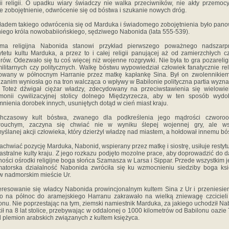
rii religii. O upadku wiary świadczy nie walka przeciwników, nie akty przemocy
e zobojętnienie, odwrócenie się od bóstwa i szukanie nowych dróg.
ładem takiego odwrócenia się od Marduka i świadomego zobojętnienia było pan
niego króla nowobabiiońskiego, sędziwego Nabonida (lata 555-539).
rma religijna Nabonida stanowi przykład pierwszego poważnego nadszarpn
ytetu kultu Marduka, a przez to i całej religii panującej aż od zamierzchłych 
ów. Odezwało się tu coś więcej niż wojenne rozgrywki. Nie była to gra pozarelig
 militarnych czy politycznych. Walkę bóstwu wypowiedział człowiek fanatycznie reli
owany w północnym Harranie przez matkę kapłankę Sina. Był on zwolennikiem
, zanim wyniosła go na tron walcząca o wpływy w Babilonie polityczna partia wyz
 Toteż dźwigał ciężar władzy, zdecydowany na przeciwstawienia się wielowi
monii cywilizacyjnej stolicy dolnego Międzyrzecza, aby w ten sposób wydo
nienia dorobek innych, usuniętych dotąd w cień miast kraju.
chczasowy kult bóstwa, zwanego dla podkreślenia jego mądrości czworoo
rouchym, zaczyna się chwiać nie w wyniku ślepej wojennej gry, ale ws
yślanej akcji człowieka, który dzierżyl władzę nad miastem, a hołdował innemu bó
achwiać pozycję Marduka, Nabonid, wspierany przez matkę i siostrę, usiłuje resty
 astralne kulty kraju. Z jego rozkazu podjęto mozolne prace, aby doprowadzić do 
ności ośrodki religijne boga słońca Szamasza w Larsa i Sippar. Przede wszystkim 
matorska działalność Nabonida zwróciła się ku wzmocnieniu siedziby boga ks
w nadmorskim mieście Ur.
eresowanie się władcy Nabonida prowincjonalnym kultem Sina z Ur i przeniesie
o na północ do aramejskiego Harranu zakrawało na wielką zniewagę czciciel
onu. Nie poprzestając na tym, ziemski namiestnik Marduka, za jakiego uchodził Na
ił na 8 lat stolice, przebywając w oddalonej o 1000 kilometrów od Babilonu oazie 
 plemion arabskich związanych z kultem księżyca.