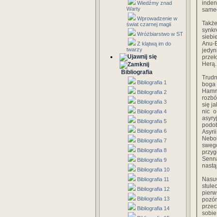
inden
Wiedźmy znad
Warty
sameg
Wprowadzenie w
Także
świat czarnej magii
synkr
Wróżbiarstwo w ST
siebi
Anu-B
Z klątwą im do
twarzy
jedyn
przeł
Herą.
Bibliografia
Trudn
Bibliografia 1
boga 
Hammu
Bibliografia 2
rozbó
Bibliografia 3
się j
nic o
Bibliografia 4
asyry
Bibliografia 5
podob
Bibliografia 6
Asyr
Nebok
Bibliografia 7
swego
Bibliografia 8
przy
Senna
Bibliografia 9
nastą
Bibliografia 10
Nasuw
Bibliografia 11
stul
Bibliografia 12
pierw
Bibliografia 13
pozór
przec
Bibliografia 14
sobi