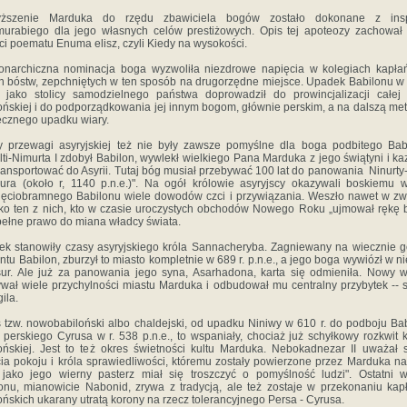
ższenie Marduka do rzędu zbawiciela bogów zostało dokonane z inspi
rabiego dla jego własnych celów prestiżowych. Opis tej apoteozy zachował
ci poematu Enuma elisz, czyli Kiedy na wysokości.
narchiczna nominacja boga wyzwoliła niezdrowe napięcia w kolegiach kapła
h bóstw, zepchniętych w ten sposób na drugorzędne miejsce. Upadek Babilonu w 
. jako stolicy samodzielnego państwa doprowadził do prowincjalizacji całej r
ońskiej i do podporządkowania jej innym bogom, głównie perskim, a na dalszą met
ecznego upadku wiary.
 przewagi asyryjskiej też nie były zawsze pomyślne dla boga podbitego Bab
lti-Nimurta I zdobył Babilon, wywlekł wielkiego Pana Marduka z jego świątyni i ka
ransportować do Asyrii. Tutaj bóg musiał przebywać 100 lat do panowania Ninurty-
ura (około r, 1140 p.n.e.)". Na ogół królowie asyryjscy okazywali boskiemu 
ięciobramnego Babilonu wiele dowodów czci i przywiązania. Weszło nawet w zw
lko ten z nich, kto w czasie uroczystych obchodów Nowego Roku „ujmował rękę 
pełne prawo do miana władcy świata.
ek stanowiły czasy asyryjskiego króla Sannacheryba. Zagniewany na wiecznie 
ntu Babilon, zburzył to miasto kompletnie w 689 r. p.n.e., a jego boga wywiózł w n
ur. Ale już za panowania jego syna, Asarhadona, karta się odmieniła. Nowy 
wał wiele przychylności miastu Marduka i odbudował mu centralny przybytek -- 
ila.
 tzw. nowobabiloński albo chaldejski, od upadku Niniwy w 610 r. do podboju Ba
 perskiego Cyrusa w r. 538 p.n.e., to wspaniały, chociaż już schyłkowy rozkwit k
ońskiej. Jest to też okres świetności kultu Marduka. Nebokadnezar II uważał 
cia pokoju i króla sprawiedliwości, któremu zostały powierzone przez Marduka na
 jako jego wierny pasterz miał się troszczyć o pomyślność ludzi". Ostatni 
onu, mianowicie Nabonid, zrywa z tradycją, ale też zostaje w przekonaniu ka
ońskich ukarany utratą korony na rzecz tolerancyjnego Persa - Cyrusa.