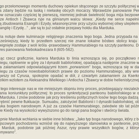
go przełomowego momentu duchowy opiekun strąconego ze szczytu politycznej 
a zdany będzie na łaską i niełaskę obcych mocarzy. Wprawdzie panowanie Pe
w oznaczało częściej tę pierwszą, niemniej jednak świetność boga mija bezpowr
ze Antioch I Zbawca ryje na glinianym walcu słowa: „Kiedy me serce napełni
ą zbudowania Esangili i Ezydy, własnoręcznie przy użyciu wybornej oliwy ulepiłem
angilę i Ezydę...” , ale są to już ostatnie przejawy hołdu dla Marduka.
ria notuje dwie kulminacje religijnego znaczenia tego boga. Jedna przypada na
ześniejszy, kiedy to przedtem szerzej nie znane lokalne bóstwo stolicy kraju
ignięte zostaje z woli króla -prawodawcy Hammurabiego na szczyty panteonu. D
res panowania Nebokadnezara II (605-562).
ąc rzecz graficznie, kariera Marduka to linia wznosząca się, po początkowo 
iegu, raptownie w górę za I dynastii babilońskiej, opadająca następnie znacznie w
ma załamaniami odpowiadającymi trzem „porwaniom” boga, wznosząca się w da
biegu za czasów nowobabilońskich prawie do poziomu Hammurabiego, aby wres
ąwszy od Cyrusa, spokojnie opadać w dół, z czwartym załamaniem za Kserks
elkim wzlotem za Aleksandra Wielkiego i Antiocha I Zbawcy w dobie hellenistycznej
tego interesuje nas w nie mniejszym stopniu inny proces, przebiegający niezależ
ania koniunktury politycznej: to proces synkretyzacji panteonu babilońskiego w 
Marduka. I znów podobnie jak przy kreśleniu politycznych losów tego boga dadzą 
ębnić pewne fluktuacje. Sumuabu, założyciel Babilonii i I dynastii babilońskiej, o
ka bogiem narodowym. A już za czasów Hammurabiego, zaledwie sto lat późn
e Kiedy na wysokości wywyższono go do rangi pana bogów i stwórcy świata.
pnie Marduk wchłania w siebie inne bóstwa: „Jako typ boga narodowego, który z 
jscowym pochodzeniu wzniósł się do najwyższego stanowiska w panteonie, prz
 Marduk, podobnie jak później Aszur, rysy prawie wszystkich bogów, z któr
wnywano”.