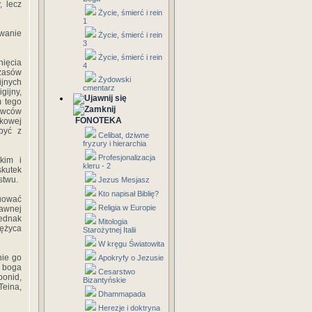
, lecz
Życie, śmierć i rein
1
owanie
Życie, śmierć i rein
3
Życie, śmierć i rein
ięcia
4
czasów
Żydowski
ijnych
cmentarz
gijny,
 tego
nawców
FONOTEKA
ekowej
być z
Celibat, dziwne
fryzury i hierarchia
Profesjonalizacja
kim i
kleru - 2
kutek
stwu.
Jezus Mesjasz
Kto napisał Biblię?
tuować
Religia w Europie
dawnej
jednak
Mitologia
iężyca
Starożytnej Italii
W kręgu Światowita
nie go
Apokryfy o Jezusie
i boga
Cesarstwo
bonid,
Bizantyńskie
Teina,
Dhammapada
Herezje i doktryna