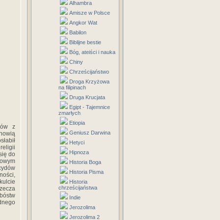
Alhambra
Amisze w Polsce
Angkor Wat
Babilon
Biblijne bestie
Bóg, ateiści i nauka
Chiny
Chrześcijaństwo
Droga Krzyżowa
na filipinach
Druga Krucjata
Egipt - Tajemnice
zmarłych
Etiopia
dów z
Geniusz Darwina
anowią
słabił
Hetyci
eligii
Hipnoza
się do
ołowym
Historia Boga
cydów
Historia Pisma
ności,
kulcie
Historia
chrześcijaństwa
rzecza
bóstw
Indie
ednego
Jerozolima
Jerozolima 2