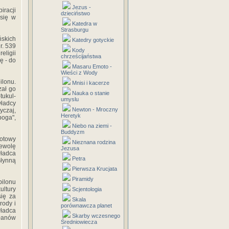
Jezus -
racji
dzieciństwo
 się w
Katedra w
Strasburgu
ńskich
Katedry gotyckie
r. 539
Kody
eligii
chrześcijaństwa
ę - do
Masaru Emoto -
Wieści z Wody
ilonu.
Mnisi i kacerze
zał go
Nauka o stanie
tukul-
umyslu
władcy
Newton - Mroczny
yczaj,
Heretyk
boga",
Niebo na ziemi -
Buddyzm
gotowy
Nieznana rodzina
iewolę
Jezusa
władca
Petra
słynną
Pierwsza Krucjata
Piramidy
bilonu
ultury
Scjentologia
się za
Skala
rody i
porównawcza planet
władca
Skarby wczesnego
płanów
Średniowiecza