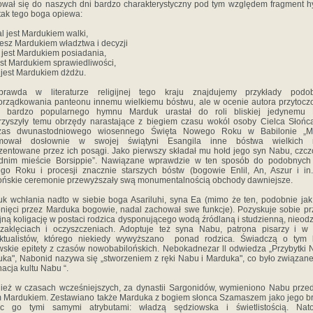
wał się do naszych dni bardzo charakterystyczny pod tym względem fragment 
 tak tego boga opiewa:
l jest Mardukiem walki,
 jesz Mardukiem władztwa i decyzji
jest Mardukiem posiadania,
est Mardukiem sprawiedliwości,
jest Mardukiem dżdżu.
rawda w literaturze religijnej tego kraju znajdujemy przykłady podo
rządkowania panteonu innemu wielkiemu bóstwu, ale w ocenie autora przytoc
j bardzo popularnego hymnu Marduk urastał do roli bliskiej jedynemu 
zyszyły temu obrzędy narastające z biegiem czasu wokól osoby Cielca Słońc
zas dwunastodniowego wiosennego Święta Nowego Roku w Babilonie „M
jmował dosłownie w swojej świątyni Esangila inne bóstwa wielkich m
zentowane przez ich posągi. Jako pierwszy składał mu hołd jego syn Nabu, czc
ednim mieście Borsippie”. Nawiązane wprawdzie w ten sposób do podobnych 
o Roku i procesji znacznie starszych bóstw (bogowie Enlil, An, Aszur i in.
ońskie ceremonie przewyższały swą monumentalnością obchody dawniejsze.
k wchłania nadto w siebie boga Asariluhi, syna Ea (mimo że ten, podobnie jak 
nięci przez Marduka bogowie, nadal zachował swe funkcje). Pozyskuje sobie pr
jną koligację w postaci rodzica dysponującego wodą źródlaną i studzienną, nieo
zaklęciach i oczyszczeniach. Adoptuje też syna Nabu, patrona pisarzy i w
lektualistów, którego niekiedy wywyższano ponad rodzica. Świadczą o tym l
wskie epitety z czasów nowobabilońskich. Nebokadnezar ll odwiedza „Przybytki 
ka", Nabonid nazywa się „stworzeniem z ręki Nabu i Marduka", co było związane
acja kultu Nabu “.
eż w czasach wcześniejszych, za dynastii Sargonidów, wymieniono Nabu prze
 Mardukiem. Zestawiano także Marduka z bogiem słonca Szamaszem jako jego b
ąc go tymi samymi atrybutami: władzą sędziowska i świetlistością. Nato