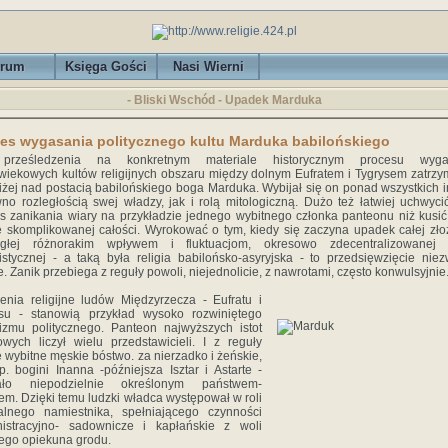
rum
Księga Gości
Nasi Wierni
- Bliski Wschód - Upadek Marduka
es wygasania politycznego kultu Marduka babilońskiego
prześledzenia na konkretnym materiale historycznym procesu wyga
wiekowych kultów religijnych obszaru między dolnym Eufratem i Tygrysem zatrz
liżej nad postacią babilońskiego boga Marduka. Wybijał się on ponad wszystkich 
no rozległością swej władzy, jak i rolą mitologiczną. Dużo też łatwiej uchwyc
s zanikania wiary na przykładzie jednego wybitnego członka panteonu niż kusić
e skomplikowanej całości. Wyrokować o tym, kiedy się zaczyna upadek całej zło
egłej różnorakim wpływem i fluktuacjom, okresowo zdecentralizowanej re
eistycznej - a taką była religia babilońsko-asyryjska - to przedsięwzięcie nie
e. Zanik przebiega z reguły powoli, niejednolicie, z nawrotami, często konwulsyjnie
enia religijne ludów Międzyrzecza - Eufratu i
ysu - stanowią przykład wysoko rozwiniętego
eizmu politycznego. Panteon najwyższych istot
wych liczył wielu przedstawicieli. I z reguły
 wybitne męskie bóstwo. za nierzadko i żeńskie,
p. bogini Inanna -późniejsza Isztar i Astarte -
ało niepodzielnie określonym państwem-
em. Dzięki temu ludzki władca występował w roli
alnego namiestnika, spełniającego czynności
nistracyjno- sadownicze i kapłańskie z woli
ego opiekuna grodu.