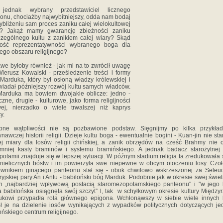
jednak wybrany przedstawiciel licznego
onu, chociażby najwybitniejszy, odda nam bodaj
ybliżeniu sam proces zaniku całej wielokultowej
gii? Jakąż mamy gwarancję zbieżności zaniku
zególnego kultu z zanikiem całej wiary? Skąd
ość reprezentatywności wybranego boga dla
go obszaru religijnego?
we byłoby również - jak mi na to zwrócił uwagę
ierusz Kowalski - prześledzenie treści i formy
 Marduka, który był osłoną władzy królewskiej i
iadał późniejszy rozwój kultu samych władców.
Marduka ma bowiem dwojakie oblicze: jedno -
yczne, drugie - kulturowe, jako forma religijności
wej, nierzadko o wiele trwalszej niż kaprys
y.
bne wątpliwości nie są pozbawione podstaw. Sięgnijmy po kilka przykła
nawczej historii religii. Dzieje kultu boga - ewentualnie bogini - Kuan-jin nie st
j miary dla losów religii chińskiej, a zanik obrzędów na cześć Brahmy nie o
mniej kasty braminów i systemu bramińskiego. A jednak badacz starożytnej r
otamii znajduje się w lepszej sytuacji. W późnym stadium religia ta zredukowała 
 nielicznych bóstw i im powierzyła swe niepewne w obcym otoczeniu losy. Cz
ownikiem ginącego panteonu stał się - obok chwilowo wskrzeszonej za Seleu
yjskiej pary An i Antu - babiloński bóg Marduk. Podobnie jak w okresie swej świet
n „najbardziej wpływową postacią staromezopotamskiego panteonu" i "w jego 
ia babilońska osiągnęła swój szczyt” l, tak w schyłkowym okresie kultury Między
ukowi przypadła rola głównego epigona. Wchłonąwszy w siebie wiele innych 
ł je na dzielenie iosów wynikających z wypadków politycznych dotyczących j
ońskiego centrum religijnego.