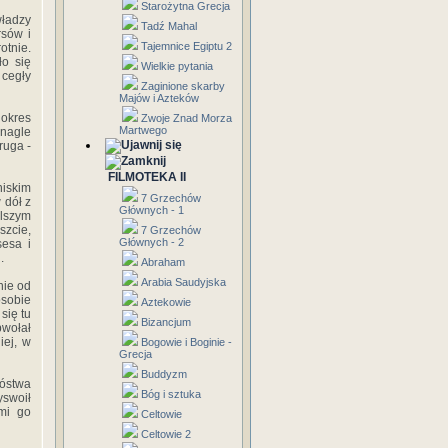
Starożytna Grecja
władzy
Tadź Mahal
rsów i
Tajemnice Egiptu 2
otnie.
ło się
Wielkie pytania
 cegły
Zaginione skarby
Majów i Azteków
 okres
Zwoje Znad Morza
Martwego
 nagle
ruga -
FILMOTEKA II
niskim
7 Grzechów
 dół z
Głównych - 1
lszym
zcie,
7 Grzechów
Głównych - 2
esa i
.
Abraham
Arabia Saudyjska
nie od
osobie
Aztekowie
się tu
Bizancjum
bwołał
iej, w
Bogowie i Boginie -
Grecja
Buddyzm
bóstwa
Bóg i sztuka
yswoił
ymi go
Celtowie
Celtowie 2