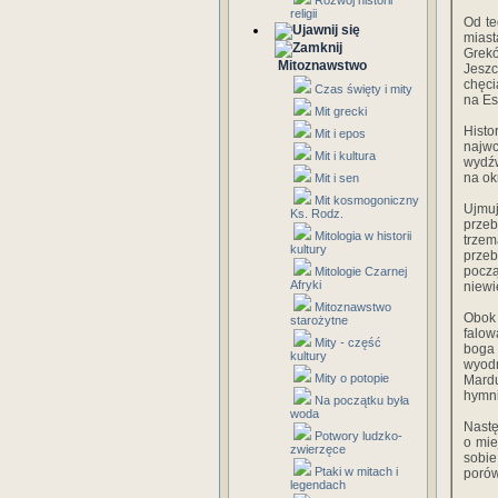
Rozwój historii
religii
Od te
miast
Grekó
Mitoznawstwo
Jeszc
chęci
Czas święty i mity
na Es
Mit grecki
Histo
Mit i epos
najwc
Mit i kultura
wydźw
na ok
Mit i sen
Mit kosmogoniczny
Ujmuj
Ks. Rodz.
przeb
Mitologia w historii
trze
kultury
prze
pocz
Mitologie Czarnej
Afryki
niewi
Mitoznawstwo
Obok 
starożytne
falow
Mity - część
boga 
kultury
wyodr
Mity o potopie
Mardu
hymni
Na początku była
woda
Nastę
Potwory ludzko-
o mie
zwierzęce
sobie
Ptaki w mitach i
poró
legendach