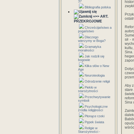
37
histo
zwykł
Bibliografia polska
Przyk
=>> ART.
ostat
PRZEKROJOWE
Refo
Chrześcijaństwo a
autor
pogaństwo
Sumer
Dlaczego
sił -
wierzymy w Boga?
wych
Gramatyka
kultu
moralności
Sina.
hege
Jak rodzili się
bogowie
zapom
Kilka słów o New
Doty
Age
czwo
Neuroteologia
przem
Odrodzenie religii
Aby z
Piekło w
stare
starożytności
świet
Przechwytywanie
refor
symboli
Sina 
Psychologiczne
źródła religijności
Zaint
dalek
Płonące rzeki
Babil
Pępek świata
opuśc
wśród
Religie w
Starożytności -