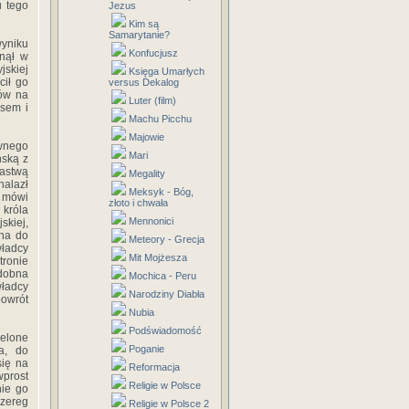
u tego
Jezus
Kim są
Samarytanie?
wyniku
Konfucjusz
onął w
jskiej
Księga Umarłych
cił go
versus Dekalog
dów na
Luter (film)
usem i
Machu Picchu
Majowie
ównego
Mari
ńską z
pastwą
Megality
nalazł
Meksyk - Bóg,
e mówi
złoto i chwała
 króla
Mennonici
skiej,
ana do
Meteory - Grecja
ładcy
Mit Mojżesza
tronie
odobna
Mochica - Peru
ładcy
Narodziny Diabła
powrót
Nubia
Podświadomość
ielone
Poganie
a, do
się na
Reformacja
wprost
Religie w Polsce
nie go
zereg
Religie w Polsce 2