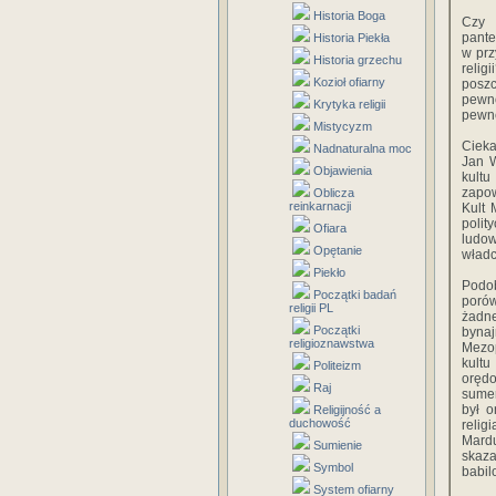
Historia Boga
Czy 
pante
Historia Piekła
w prz
Historia grzechu
reli
Kozioł ofiarny
poszc
pewn
Krytyka religii
pewne
Mistycyzm
Cieka
Nadnaturalna moc
Jan W
Objawienia
kultu
zapow
Oblicza
reinkarnacji
Kult 
polit
Ofiara
ludo
Opętanie
władc
Piekło
Podo
Początki badań
porów
religii PL
żadne
Początki
bynaj
religioznawstwa
Mezop
kultu
Politeizm
oręd
Raj
sumer
był o
Religijność a
duchowość
relig
Mard
Sumienie
skaza
Symbol
babil
System ofiarny