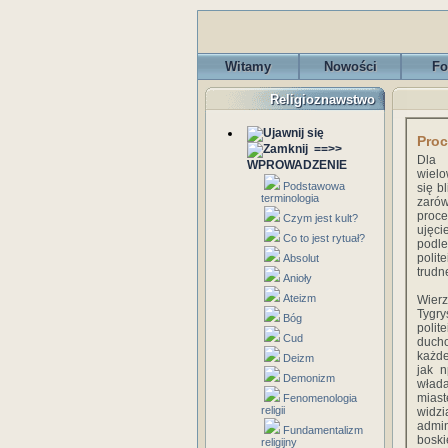
Witamy
Nowości
Fo
Religioznawstwo
Proc
==>>
Dla 
WPROWADZENIE
wielo
Podstawowa
się b
terminologia
zarów
proce
Czym jest kult?
ujęci
Co to jest rytuał?
podl
polit
Absolut
trudn
Anioły
Ateizm
Wierz
Tygr
Bóg
polit
Cud
ducho
każde
Deizm
jak n
Demonizm
wład
miast
Fenomenologia
religii
widzi
admi
Fundamentalizm
boski
religijny