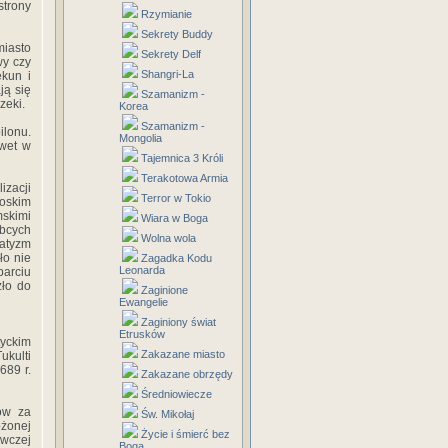
trony
Rzymianie
Sekrety Buddy
miasto
Sekrety Delf
wy czy
Shangri-La
ekun i
ją się
Szamanizm -
zeki.
Korea
Szamanizm -
ilonu.
Mongolia
awet w
Tajemnica 3 Króli
Terakotowa Armia
zacji
Terror w Tokio
oskim
mskimi
Wiara w Boga
bcych
Wolna wola
matyzm
ło nie
Zagadka Kodu
Leonarda
parciu
zło do
Zaginione
Ewangelie
Zaginiony świat
Etrusków
tyckim
Zakazane miasto
ukulti
689 r.
Zakazane obrzędy
Średniowiecze
ów za
Św. Mikołaj
ożonej
Życie i śmierć bez
awczej
Boga