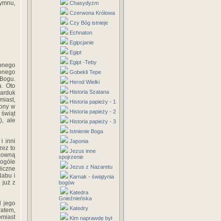
hymnu,
Chasydyzm
Czerwona Królowa
Czy Bóg istnieje
Echnaton
Egipcjanie
Egipt
Egipt -Teby
bnego
zonego
Gobekli Tepe
Bogu.
Herod Wielki
a. Oto
Historia Szatana
arduk
iast,
Historia papieży - 1
zony w
Historia papieży - 2
świąt
), ale
Historia papieży - 3
Istnienie Boga
i inni
Japonia
zez to
Jezus inne
dzowną
spojrzenie
 ogóle
Jezus z Nazaretu
iczne
Nabu i
Karnak - świątynia
 już z
bogów
Katedra
Gnieźnieńska
d jego
Katedry
ratem,
miast
Kim naprawdę był