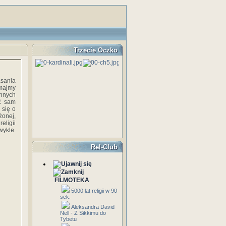
Trzecie Oczko
sania
ymajmy
innych
ić sam
 się o
żonej,
ligii
zwykle
.
Rel-Club
FILMOTEKA
5000 lat religii w 90
sek.
Aleksandra David
Nell - Z Sikkimu do
Tybetu