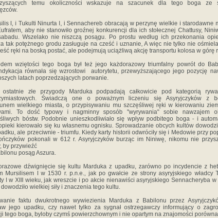
rzyszących temu okoliczności wskazuje na szacunek dla tego boga ze s
ęzców.
silis I, i Tukulti Ninurta l, i Sennachereb obracają w perzynę wielkie i starodawne 
ufratem, aby nie stanowiło groźnej konkurencji dla ich stołecznej Chattusy, Nini
abadu. Wszelako nie niszczą posągu. Po prostu według ich przekonania opi
a tak potężnego grodu zasługuje na cześć i uznanie, A więc nie tylko nie ośmiela
eść ręki na boską postać, ale podejmują uciążliwą akcję transportu kolosa w górę r
em wziętości tego boga był też jego każdorazowy triumfalny powrót do Bab
dykacja równała się wzrostowi autorytetu, przewyższającego jego pozycję n
pszych latach poprzedzających porwanie.
 ostatnie złe przygody Marduka podpadają całkowicie pod kategorią rywali
zymiastowych. Świadczą one o poważnym liczeniu się Asyryjczyków z b
unem wielkiego miasta, o przypisywaniu mu szczęśliwej ręki w kierowaniu zie
wami. To dość typowy i nagminny sposób "wyrywania" sobie nawzajem o
śliwych bóstw. Podobnie unieszkodliwiało się wpływ podbitego boga - i auto
opieki kierowało się ku własnemu ognisku. Sprowadzanie obcych kultów dowodzi
padku, ale przeciwnie - triumfu. Kiedy karty historii odwróciły się i Medowie przy po
ończyków pokonali w 612 r. Asyryjczyków burząc im Niniwę, nikomu nie przys
, by przywieźć
bilonu posąg Aszura.
razowe dźwignięcie się kultu Marduka z upadku, zarówno po incydencie z he
m Mursilisem I w 1530 r. p.n.e., jak po gwałcie ze strony asyryjskiego władcy T
ty l w XIII wieku, jak wreszcie i po akcie nienawiści asyryjskiego Sennacheryba w 
 dowodziło wielkiej siły i znaczenia tego kultu.
wanie faktu dwukrotnego wywiezienia Marduka z Babilonu przez Asyryjczyk
aw jego upadku, czy nawet tylko za sygnał ostrzegawczy informujący o zagr
ji tego boga, byloby czymś powierzchownym i nie opartym na znajomości porówn