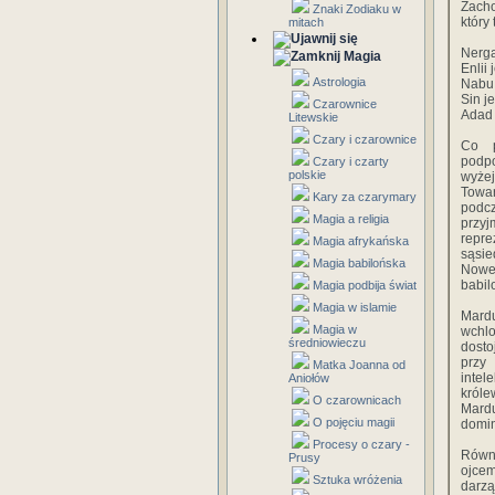
Zacho
Znaki Zodiaku w
który
mitach
Nerga
Magia
Enlii
Astrologia
Nabu 
Sin j
Czarownice
Adad 
Litewskie
Czary i czarownice
Co p
podpo
Czary i czarty
polskie
wyże
Towar
Kary za czarymary
podc
Magia a religia
przy
repre
Magia afrykańska
sąsi
Magia babilońska
Noweg
babil
Magia podbija świat
Magia w islamie
Mardu
Magia w
wchlo
średniowieczu
dosto
przy 
Matka Joanna od
inte
Aniołów
króle
O czarownicach
Mardu
O pojęciu magii
domin
Procesy o czary -
Równi
Prusy
ojcem
Sztuka wróżenia
darz