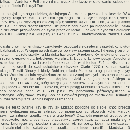
tyfikacja Marduka z Enlilem znalazła wyraz chociażby w stosowaniu wobec ob
o określenia Bel, czyli Pan.
 sumeryjskiego boga niebios, dostojnego An, Marduk przesłonił całkowicie. W 
etyzacji religijnej Marduk-Bel-Enlil, syn boga Enki, a ojciec boga Nabu, wchl
e bez reszty najwyższą kosmiczną trójcę sumeryjską An-Enlil-Enki, w wersji akady
el-Ea. Ten stan rzeczy utrzymał się prze;z cały okres po niepodległości. Zakłó
ie sztucznie przywrócony do życia przez Antiocha I Zbawce z dynastii Seleucy
omie ll i I wieku p.n.e. kult pary An i Aniu z Uruk, identyfikowanej zresztą z Ze
o ustalić ów moment historyczny, kiedy rozpoczął się ostateczny upadek kultu gł
babilońskiego. W ciągu swych dziejów po wywyższeniu przez I dynastię baibilo
rabim na czele spadły na Marduka trzy ciosy. W połowie XVI wieku pne. padł 
jniczej wyprawy króla hetyckiego Mursilisa l., kiedy to kultowy posąg Marduka z
ako trofeum wojenne na dalekiej północy, nad górnym biegiem Eufratu. Historia ni
 tym, jak wrócił do swej południowej ojczyzny. Około 1220 r. za panowania
jskiego Tukulti Ninurty I, kiedy Babilon, miasto Mamuka, uległ przemocy asyryj
izna Marduka została wywieziona ze spustoszonej świątyni i przetransportow
ii na długie sto lat niewoli. I dopiero dzięki zabiegom babilońskiego w
adnezara I (1146-1123), który korzystając z zamieszek w Asyru osadził tam na 
 poplecznika Ninurtę-tukul-aszszura, wrócił posąg Marouka do swego miasta. P
goda spotkała boga w r. 689 p.n.e. za panowania późnosyryjskiego w
cheryba, który znowu zbużył Babilon i wywiózł posąg do miasta Asur. Jednak 
pił tym razem już za jego następcy Asarhadona.
a się teraz pytanie, czy te trzy tak łudząco podobne do siebie, choć przedz
eciami wydarzenia można zaliczyć do momentów schyłkowych kultu Marduk
szych zwiastunów upadku wiary w tego boga? Otóż, odmiennie od tego, co by 
 wydawało, można bez trudu przedstawić szereg racji, że rzecz miała się 
iwnie. Targnięcie się hetyckiej i asyryjskiej ręki na posąg boga i przywłaszcze
e bynajmniej nie świadczy o upadku religijnego prestiżu Marduka. S