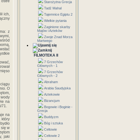
 ostre
Starożytna Grecja
Tadź Mahal
ł ich,
Tajemnice Egiptu 2
łączny
Wielkie pytania
Zaginione skarby
Majów i Azteków
ma: z
owymi,
Zwoje Znad Morza
 wśród
Martwego
porną,
owstać
ystkie
FILMOTEKA II
kować,
7 Grzechów
Głównych - 1
trował
 mięso
7 Grzechów
Głównych - 2
Abraham
 ciągu
nio. O
Arabia Saudyjska
zętom,
Aztekowie
e wody
Bizancjum
wie na
l71.
Bogowie i Boginie -
Grecja
aje na
Buddyzm
 który
 bydło
Bóg i sztuka
 się w
Celtowie
zętom
Celtowie 2
, jaki