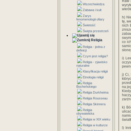
Raw S
Wszechwiedza
wyryt
wkrót
Zabawa i kult
Zarys
h) Ni
fenomenologii ofiary
tę, w
Świetość
nich 
znisz
Święta przestrzeń
zabaw
swym 
Religia
co ic
samic
Religia - jedna z
słone
definicji
Czym jest religia?
i) Le
Religia - zjawisko
oczys
naturalne
pewno
Klasyfikacja religii
j) Ci
Etnologia religii
który
przed
Religia
Bocheńskiego
na je
Kiedy
Religia Durkheima
haczy
Religia Rousseau
zarżn
Religia Skinnera
k) Bó
Religia
ulica
obywatelska
namio
Religia w XIX wieku
świat
Religia w kulturze
l) In