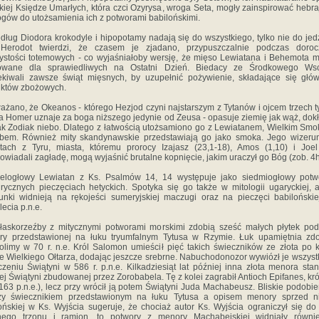
kiej Księdze Umarłych, która czci Ozyrysa, wroga Seta, mogły zainspirować hebra
ogów do utożsamienia ich z potworami babilońskimi.
dług Diodora krokodyle i hipopotamy nadają się do wszystkiego, tylko nie do jed
 Herodot twierdzi, że czasem je zjadano, przypuszczalnie podczas doroc
ystości totemowych - co wyjaśniałoby wersję, że mięso Lewiatana i Behemota 
owane dla sprawiedliwych na Ostatni Dzień. Biedacy ze Środkowego Ws
kiwali zawsze świąt mięsnych, by uzupełnić pożywienie, składające się głó
któw zbożowych.
ażano, że Okeanos - którego Hezjod czyni najstarszym z Tytanów i ojcem trzech t
 a Homer uznaje za boga niższego jedynie od Zeusa - opasuje ziemię jak wąż, dok
jak Zodiak niebo. Dlatego z łatwością utożsamiono go z Lewiatanem, Wielkim Smo
bem. Również mity skandynawskie przedstawiają go jako smoka. Jego wizerun
ach z Tyru, miasta, któremu prorocy Izajasz (23,1-18), Amos (1,10) i Joel
owiadali zagładę, mogą wyjaśnić brutalne kopnięcie, jakim uraczył go Bóg (zob. 4h
ielogłowy Lewiatan z Ks. Psalmów 14, 14 występuje jako siedmiogłowy potw
drycznych pieczęciach hetyckich. Spotyka się go także w mitologii ugaryckiej, 
unki widnieją na rękojeści sumeryjskiej maczugi oraz na pieczęci babilońskiej
lecia p.n.e.
łaskorzeźby z mitycznymi potworami morskimi zdobią sześć małych płytek po
ry przedstawionej na łuku tryumfalnym Tytusa w Rzymie. Łuk upamiętnia zdo
olimy w 70 r. n.e. Król Salomon umieścił pięć takich świeczników ze złota po 
ie Wielkiego Ołtarza, dodając jeszcze srebrne. Nabuchodonozor wywiózł je wszyst
czeniu Świątyni w 586 r. p.n.e. Kilkadziesiąt lat później inna złota menora sta
ej Świątyni zbudowanej przez Zorobabela. Tę z kolei zagrabił Antioch Epifanes, król
163 p.n.e.), lecz przy wrócił ją potem Świątyni Juda Machabeusz. Bliskie podobi
zy świecznikiem przedstawionym na łuku Tytusa a opisem menory sprzed ni
ońskiej w Ks. Wyjścia sugeruje, że chociaż autor Ks. Wyjścia ograniczył się do
nego trzonu i ramion, to potwory z menory Machabejskiej widniały równi