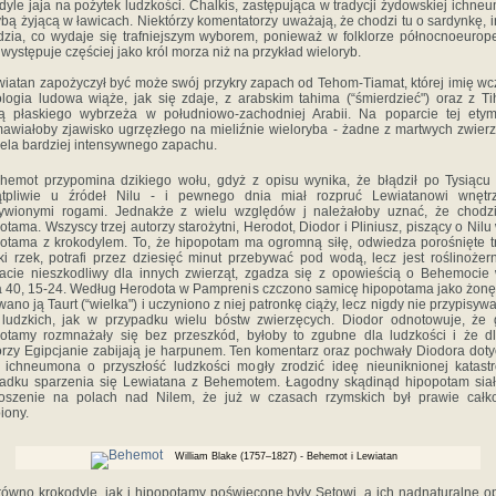
dyle jaja na pożytek ludzkości. Chalkis, zastępująca w tradycji żydowskiej ichne
rybą żyjącą w ławicach. Niektórzy komentatorzy uważają, że chodzi tu o sardynkę, i
dzia, co wydaje się trafniejszym wyborem, ponieważ w folklorze północnoeurop
 występuje częściej jako król morza niż na przykład wieloryb.
wiatan zapożyczył być może swój przykry zapach od Tehom-Tiamat, której imię w
logia ludowa wiąże, jak się zdaje, z arabskim tahima (“śmierdzieć") oraz z T
 płaskiego wybrzeża w południowo-zachodniej Arabii. Na poparcie tej etym
awiałoby zjawisko ugrzęzłego na mieliźnie wieloryba - żadne z martwych zwierz
ela bardziej intensywnego zapachu.
hemot przypomina dzikiego wołu, gdyż z opisu wynika, że błądził po Tysiącu
ątpliwie u źródeł Nilu - i pewnego dnia miał rozpruć Lewiatanowi wnętrz
zywionymi rogami. Jednakże z wielu względów j należałoby uznać, że chodzi
otama. Wszyscy trzej autorzy starożytni, Herodot, Diodor i Pliniusz, piszący o Nilu
otama z krokodylem. To, że hipopotam ma ogromną siłę, odwiedza porośnięte t
ki rzek, potrafi przez dziesięć minut przebywać pod wodą, lecz jest roślinożer
tacie nieszkodliwy dla innych zwierząt, zgadza się z opowieścią o Behemocie
 40, 15-24. Według Herodota w Pamprenis czczono samicę hipopotama jako żonę
ano ją Taurt (“wielka") i uczyniono z niej patronkę ciąży, lecz nigdy nie przypisywa
ludzkich, jak w przypadku wielu bóstw zwierzęcych. Diodor odnotowuje, że
otamy rozmnażały się bez przeszkód, byłoby to zgubne dla ludzkości i że d
órzy Egipcjanie zabijają je harpunem. Ten komentarz oraz pochwały Diodora dot
i ichneumona o przyszłość ludzkości mogły zrodzić ideę nieuniknionej katast
adku sparzenia się Lewiatana z Behemotem. Łagodny skądinąd hipopotam siał
toszenie na polach nad Nilem, że już w czasach rzymskich był prawie całko
iony.
William Blake (1757–1827) - Behemot i Lewiatan
równo krokodyle, jak i hipopotamy poświęcone były Setowi, a ich nadnaturalne o