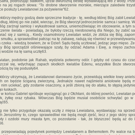
afra, podróżując statkiem, ujrzał dwurożną bestię wystawiającą łeb z wody. Prze
e na jej rogach słowa: “To drobne stworzenie morskie, mierzące zaledwie trzyst
ce posłuży Lewiatanowi za pożywienie"62.
ektórzy mędrcy godzą dwie sprzeczne tradycje - tę, według której Bóg zabił Lewiat
edług, której go nie zabił, wierząc, że Bóg stworzył jednocześnie samca i samicę. 
Bóg zarżnął samicę i wykastrował samca, uniemożliwiając im obcowanie, a tym
czenie świata - powiadają, że byłoby rzeczą niestosowną dla Niego, by zabić s
iać się z samicą... Kiedy osamotniony Lewiatan widzi, że zbliża się Bóg, zapo
smutku, a sprawiedliwi patrząc na tę zabawę, radują się również w przewidywaniu
h czeka - wiedzą bowiem, że w Dzień Sądu będą ucztować, jedząc jego mięso. Ze
y Bóg sporządził olśniewające szaty, by odziać Adama i Ewę, a mięso zach
j wodzie na tę samą ucztę63.
wiatan, podobnie jak Rahab, wydziela potworny odór. I gdyby od czasu do cza
zczał się, wdychając zapach słodkich kwiatów Edenu, wszystkie Boże stworz
ścią by się podusiły64.
, którzy utrzymują, że Lewiatanowi darowano życie, przewidują wielkie łowy aniels
ch on będzie ściganą zwierzyną. Jednakże nawet najśmielsi aniołowie będą m
 nim uciekać, gdy zostanie osaczony, a jeśli zbiorą się do ataku, to stępią jedyni
go łuskach.
 w końcu Gabriel spróbuje wyciągnąć go z Otchłani, do której powróci, Lewiatan p
k, żyłkę oraz rybaka. Wówczas Bóg będzie musiał osobiście schwytać go w 
ąć65.
g nie tylko przygotuje okazałą ucztę z mięsa Lewiatana, wystawiając na sprze
ch Jerozolimy to, czego sprawiedliwi nie będą mogli zjeść, lecz z jego skóry spr
ty i ozdobi mury miasta tym, co pozostanie - tak, że błyszczeć będą aż do
66.
ni przepowiadają pojedynek pomiędzy Lewiatanem a Behemotem. Po walce na 