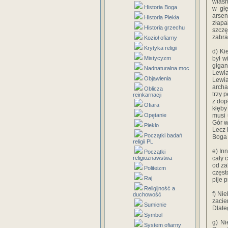
własn
Historia Boga
w głę
arsen
Historia Piekła
złapa
Historia grzechu
szczę
zabra
Kozioł ofiarny
Krytyka religii
d) Ki
Mistycyzm
był w
gigan
Nadnaturalna moc
Lewia
Objawienia
Lewia
archa
Oblicza
trzy 
reinkarnacji
z dop
Ofiara
kłęby
Opętanie
musi 
Gór w
Piekło
Lecz 
Początki badań
Boga 
religii PL
e) In
Początki
religioznawstwa
cały 
od za
Politeizm
częst
Raj
pije 
Religijność a
f) Ni
duchowość
zacie
Sumienie
Dlate
Symbol
g) Ni
System ofiarny