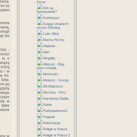
umona,
Jezus
nni że
Kim są
ejskim
Samarytanie?
Konfucjusz
czesna
Księga Umarłych
ihamą,
versus Dekalog
ologii
Luter (film)
ąt nie
Machu Picchu
Majowie
 Gór -
Mari
ności
 tu o
Megality
 wiążą
Meksyk - Bóg,
rzciną
złoto i chwała
ny i w
Mennonici
 w Ks.
 Seta.
Meteory - Grecja
no jej
Mit Mojżesza
 gdyby
latego
Mochica - Peru
yczące
Narodziny Diabła
rofy w
Nubia
 takie
wicie
Podświadomość
Poganie
Reformacja
Religie w Polsce
Religie w Polsce 2
pisy w