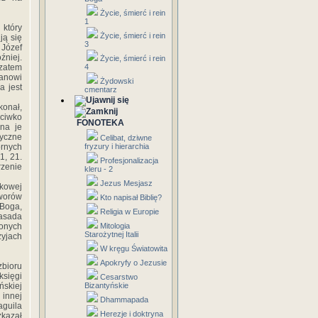
Życie, śmierć i rein
1
 który
Życie, śmierć i rein
ją się
3
 Józef
źniej.
Życie, śmierć i rein
 zatem
4
tanowi
Żydowski
a jest
cmentarz
onał,
eciwko
FONOTEKA
na je
tyczne
Celibat, dziwne
órnych
fryzury i hierarchia
1, 21.
Profesjonalizacja
rzenie
kleru - 2
Jezus Mesjasz
dkowej
worów
Kto napisał Biblię?
 Boga,
Religia w Europie
zasada
żonych
Mitologia
Starożytnej Italii
zyjach
W kręgu Światowita
Apokryfy o Jezusie
zbioru
księgi
Cesarstwo
ńskiej
Bizantyńskie
 innej
Dhammapada
aguila
Herezje i doktryna
zkazał