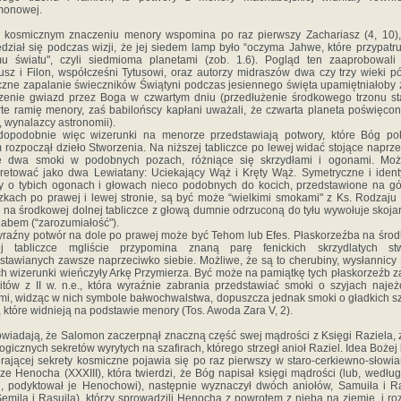
monowej.
 kosmicznym znaczeniu menory wspomina po raz pierwszy Zachariasz (4, 10),
dział się podczas wizji, że jej siedem lamp było “oczyma Jahwe, które przypatru
u światu", czyli siedmioma planetami (zob. 1.6). Pogląd ten zaaprobowali
usz i Filon, współcześni Tytusowi, oraz autorzy midraszów dwa czy trzy wieki pó
zne zapalanie świeczników Świątyni podczas jesiennego święta upamiętniałoby
zenie gwiazd przez Boga w czwartym dniu (przedłużenie środkowego trzonu s
te ramię menory, zaś babilońscy kapłani uważali, że czwarta planeta poświęcon
 wynalazcy astronomii).
dopodobnie więc wizerunki na menorze przedstawiają potwory, które Bóg pok
 rozpoczął dzieło Stworzenia. Na niższej tabliczce po lewej widać stojące naprz
ie dwa smoki w podobnych pozach, różniące się skrzydłami i ogonami. Moż
pretować jako dwa Lewiatany: Uciekający Wąż i Kręty Wąż. Symetryczne i iden
y o tybich ogonach i głowach nieco podobnych do kocich, przedstawione na g
czkach po prawej i lewej stronie, są być może “wielkimi smokami" z Ks. Rodzaju 
na środkowej dolnej tabliczce z głową dumnie odrzuconą do tyłu wywołuje skoja
abem (“zarozumiałość").
raźny potwór na dole po prawej może być Tehom lub Efes. Płaskorzeźba na śro
ej tabliczce mgliście przypomina znaną parę fenickich skrzydlatych st
stawianych zawsze naprzeciwko siebie. Możliwe, że są to cherubiny, wysłannicy
ch wizerunki wieńczyły Arkę Przymierza. Być może na pamiątkę tych płaskorzeźb 
itów z II w. n.e., która wyraźnie zabrania przedstawiać smoki o szyjach naje
mi, widząc w nich symbole bałwochwalstwa, dopuszcza jednak smoki o gładkich s
e, które widnieją na podstawie menory (Tos. Awoda Zara V, 2).
wiadają, że Salomon zaczerpnął znaczną część swej mądrości z Księgi Raziela, 
logicznych sekretów wyrytych na szafirach, którego strzegł anioł Raziel. Idea Bożej 
rającej sekrety kosmiczne pojawia się po raz pierwszy w staro-cerkiewno-słowia
ze Henocha (XXXIII), która twierdzi, że Bóg napisał księgi mądrości (lub, według
i, podyktował je Henochowi), następnie wyznaczył dwóch aniołów, Samuiła i R
Semila i Rasuila), którzy sprowadzili Henocha z powrotem z nieba na ziemię, i ro