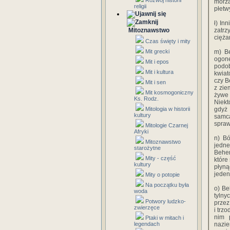
Rozwój historii
morza
religii
płetw
ł) In
Mitoznawstwo
zatrz
cięża
Czas święty i mity
Mit grecki
m) B
ogone
Mit i epos
podob
Mit i kultura
kwiat
czy B
Mit i sen
z zie
Mit kosmogoniczny
żywe 
Ks. Rodz.
Niekt
Mitologia w historii
gdyż 
kultury
samca
spraw
Mitologie Czarnej
Afryki
n) Bó
Mitoznawstwo
jedne
starożytne
Behem
Mity - część
które
kultury
płyną
jeden
Mity o potopie
Na początku była
o) Be
woda
tylny
Potwory ludzko-
przez
zwierzęce
i trz
nim 
Ptaki w mitach i
legendach
nazie