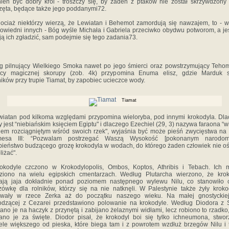
ien być dobry król - troszczy się, by żaden z ptaków nie został skrzywdzony
zęta, będące także jego poddanymi72.
ociaż niektórzy wierzą, że Lewiatan i Behemot zamordują się nawzajem, to - 
owiedni innych - Bóg wyśle Michała i Gabriela przeciwko obydwu potworom, a jeś
ją ich zgładzić, sam podejmie się tego zadania73.
g pilnujący Wielkiego Smoka nawet po jego śmierci oraz powstrzymujący Teho
cy magicznej skorupy (zob. 4k) przypomina Enuma elisz, gdzie Marduk s
ników przy trupie Tiamat, by zapobiec ucieczce wody.
Tiamat
wiatan pod kilkoma względami przypomina wieloryba, pod innymi krokodyla. Dl
 jest “niebiańskim księciem Egiptu" i dlaczego Ezechiel (29, 3) nazywa faraona “w
em rozciągniętym wśród swoich rzek", wyjaśnia być może pieśń zwycięstwa na
mesa III: “Pozwalam postrzegać Waszą Wysokość [pokonanym narodo
ieństwo budzącego grozę krokodyla w wodach, do którego żaden człowiek nie o
liżać".
rokodyle czczono w Krokodylopolis, Ombos, Koptos, Athribis i Tebach. Ich 
eziono na wielu egipskich cmentarzach. Według Plutarcha wierzono, że krok
dają jaja dokładnie ponad poziomem następnego wylewu Nilu, co stanowiło 
ówkę dla rolników, którzy się na nie natknęli. W Palestynie także żyły kroko
trwały w rzece Zerka aż do początku naszego wieku. Na małej gnostyckiej 
dzącej z Cezarei przedstawiono polowanie na krokodyle. Według Diodora z S
ano je na haczyk z przynętą i zabijano żelaznymi widłami, lecz robiono to rzadko
no je za święte. Diodor pisał, że krokodyl boi się tylko ichneumona, stwo
ele większego od pieska, które biega tam i z powrotem wzdłuż brzegów Nilu i 