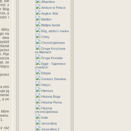
ę, lub
Alhambra
broń z
Amisze w Polsce
cz Bóg
rza, a
Angkor Wat
odzi i
Babilon
Biblijne bestie
 który
Bóg, ateiści i nauka
ego na
Chiny
ły dwa
zędził
Chrześcijaństwo
zkazał
Droga Krzyżowa
 przez
na filipinach
. Pije
uszcza
Druga Krucjata
ęt, że
Egipt - Tajemnice
ysiącu
zmarłych
Etiopia
 przez
Geniusz Darwina
Hetyci
na nim
uje ją
Hipnoza
nienie
Historia Boga
, a on
Historia Pisma
Historia
 które
chrześcijaństwa
ceanu.
Indie
1.
Jerozolima
cz raz
Jerozolima 2