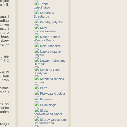
czytał
Jezus -
a mil,
dzieciństwo
Katedra w
ana, i
Strasburgu
Według
Katedry gotyckie
 samym
Kody
amca i
chrześcijaństwa
mina o
 tego,
Masaru Emoto -
 skóry
Wieści z Wody
ował w
Mnisi i kacerze
Nauka o stanie
umyslu
su nie
enia z
Newton - Mroczny
Heretyk
Niebo na ziemi -
kie, w
Buddyzm
usieli
Nieznana rodzina
e broń
Jezusa
ołknie
Petra
sieć i
Pierwsza Krucjata
Piramidy
daż na
Scjentologia
awi im
Skala
 końca
porównawcza planet
Skarby wczesnego
Średniowiecza
brzegu