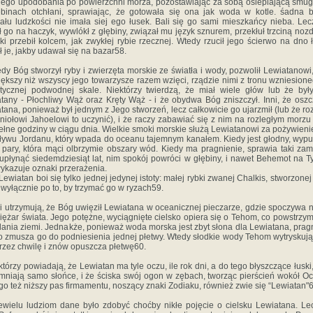
ego upodobania po powierzchni morza, pozostawiając za sobą oślepiającą smug
binach otchłani, sprawiając, że gotowała się ona jak woda w kotle. śadna 
ału ludzkości nie imała siej ego łusek. Bali się go sami mieszkańcy nieba. Le
ł go na haczyk, wywlókł z głębiny, związał mu język sznurem, przekłuł trzciną nozd
ki przebił kolcem, jak zwykłej rybie rzecznej. Wtedy rzucił jego ścierwo na dno ł
ł je, jakby udawał się na bazar58.
edy Bóg stworzył ryby i zwierzęta morskie ze światła i wody, pozwolił Lewiatanowi,
iększy niż wszyscy jego towarzysze razem wzięci, rządzie nimi z tronu wzniesion
tycznej podwodnej skale. Niektórzy twierdzą, że miał wiele głów lub że by
tany - Płochliwy Wąż oraz Kręty Wąż - i że obydwa Bóg zniszczył. Inni, że oszc
tana, ponieważ był jednym z Jego stworzeń, lecz całkowicie go ujarzmił (lub że ro
niołowi Jahoelowi to uczynić), i że raczy zabawiać się z nim na rozległym morzu
pełne godziny w ciągu dnia. Wielkie smoki morskie służą Lewiatanowi za pożywienie
ływu Jordanu, który wpada do oceanu tajemnym kanałem. Kiedy jest głodny, wyp
 pary, która mąci olbrzymie obszary wód. Kiedy ma pragnienie, sprawia taki zam
upłynąć siedemdziesiąt lat, nim spokój powróci w głębiny, i nawet Behemot na T
ykazuje oznaki przerażenia.
Lewiatan boi się tylko jednej jedynej istoty: małej rybki zwanej Chalkis, stworzonej
wyłącznie po to, by trzymać go w ryzach59.
ni utrzymują, że Bóg uwięził Lewiatana w oceanicznej pieczarze, gdzie spoczywa 
ciężar świata. Jego potężne, wyciągnięte cielsko opiera się o Tehom, co powstrzym
lania ziemi. Jednakże, ponieważ woda morska jest zbyt słona dla Lewiatana, prag
o zmusza go do podniesienia jednej płetwy. Wtedy słodkie wody Tehom wytryskują
przez chwilę i znów opuszcza płetwę60.
ektórzy powiadają, że Lewiatan ma tyle oczu, ile rok dni, a do tego błyszczące łuski,
mniają samo słońce, i że ściska swój ogon w zębach, tworząc pierścień wokół O
go też niższy pas firmamentu, noszący znaki Zodiaku, również zwie się “Lewiatan"6
ewielu ludziom dane było zdobyć choćby nikłe pojęcie o cielsku Lewiatana. Le