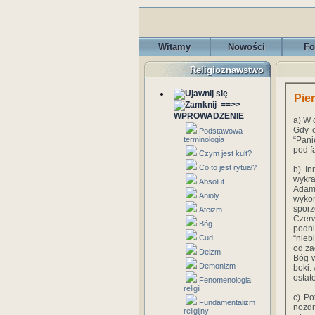
Witamy
Nowości
Fo
Religioznawstwo
Pie
==>>
WPROWADZENIE
a) W 
Gdy o
Podstawowa
terminologia
“Pani
pod f
Czym jest kult?
Co to jest rytuał?
b) In
wykra
Absolut
Adam
Anioły
wykon
sporz
Ateizm
Czerw
Bóg
podni
Cud
“nieb
od za
Deizm
Bóg w
Demonizm
boki.
ostat
Fenomenologia
religii
c) Po
Fundamentalizm
nozdr
religijny