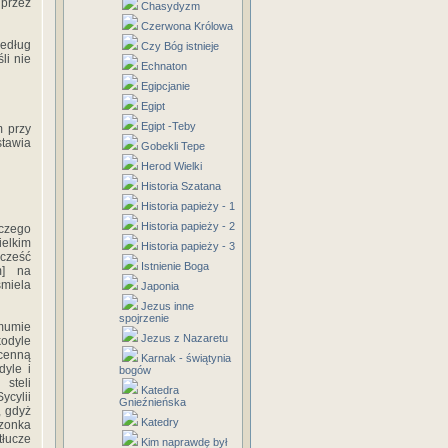
 przez
Chasydyzm
Czerwona Królowa
według
Czy Bóg istnieje
li nie
Echnaton
Egipcjanie
Egipt
Egipt -Teby
m przy
tawia
Gobekli Tepe
Herod Wielki
Historia Szatana
Historia papieży - 1
Historia papieży - 2
aczego
ielkim
Historia papieży - 3
 cześć
Istnienie Boga
m] na
śmiela
Japonia
Jezus inne
spojrzenie
mumie
Jezus z Nazaretu
odyle
cenną
Karnak - świątynia
dyle i
bogów
steli
Katedra
ycylii
Gnieźnieńska
, gdyż
Katedry
rzonka
tłucze
Kim naprawdę był