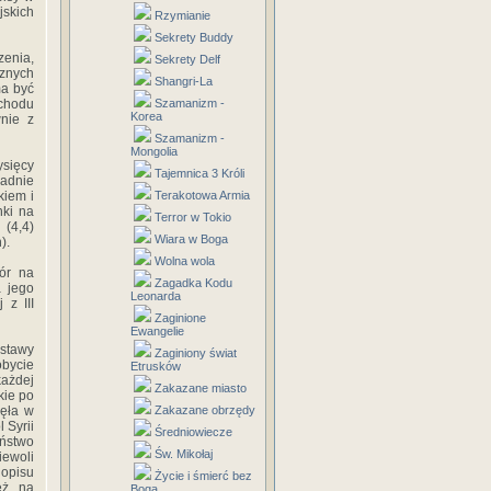
jskich
Rzymianie
Sekrety Buddy
zenia,
Sekrety Delf
znych
Shangri-La
ma być
chodu
Szamanizm -
Korea
wnie z
Szamanizm -
Mongolia
ysięcy
Tajemnica 3 Króli
ładnie
kiem i
Terakotowa Armia
ki na
Terror w Tokio
 (4,4)
Wiara w Boga
).
Wolna wola
ór na
Zagadka Kodu
a jego
Leonarda
 z III
Zaginione
Ewangelie
dstawy
Zaginiony świat
bycie
Etrusków
każdej
Zakazane miasto
kie po
nęła w
Zakazane obrzędy
 Syrii
Średniowiecze
eństwo
Św. Mikołaj
ewoli
 opisu
Życie i śmierć bez
eż na
Boga