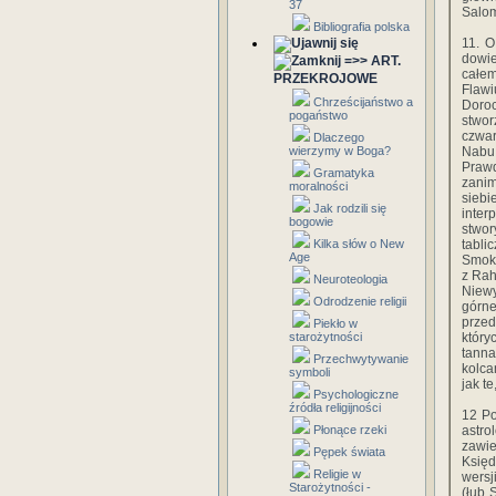
37
Salo
Bibliografia polska
11. O
dowie
=>> ART.
całem
PRZEKROJOWE
Flawi
Chrześcijaństwo a
Doroc
pogaństwo
stwor
czwar
Dlaczego
wierzymy w Boga?
Nabu,
Praw
Gramatyka
zanim
moralności
sieb
Jak rodzili się
inter
bogowie
stwor
Kilka słów o New
tabli
Age
Smok 
z Rah
Neuroteologia
Niewy
Odrodzenie religii
górn
przed
Piekło w
starożytności
który
tanna
Przechwytywanie
kolca
symboli
jak t
Psychologiczne
źródła religijności
12 Po
Płonące rzeki
astro
zawie
Pępek świata
Księd
Religie w
wersj
Starożytności -
(łub 