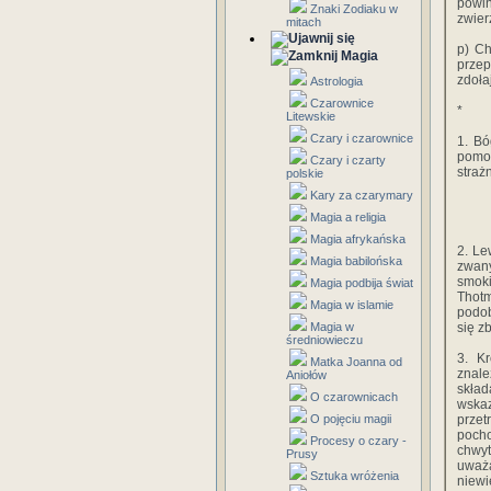
powin
Znaki Zodiaku w
zwier
mitach
p) Ch
Magia
przep
zdoła
Astrologia
Czarownice
*
Litewskie
Czary i czarownice
1. Bó
pomo
Czary i czarty
straż
polskie
Kary za czarymary
Magia a religia
Magia afrykańska
2. Le
Magia babilońska
zwany
smoki
Magia podbija świat
Thot
Magia w islamie
podob
Magia w
się zb
średniowieczu
3. K
Matka Joanna od
znal
Aniołów
skła
O czarownicach
wskaz
O pojęciu magii
prze
pocho
Procesy o czary -
chwyt
Prusy
uważa
Sztuka wróżenia
niewi