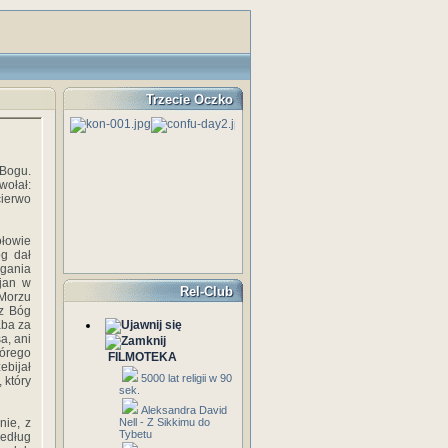
Trzecie Oczko
 Bogu.
wołał:
cierwo
ołowie
óg dał
gania
cjan w
Rel-Club
 Morzu
cz Bóg
aba za
a, ani
tórego
FILMOTEKA
ebijał
5000 lat religii w 90
 który
sek.
Aleksandra David
nie, z
Nell - Z Sikkimu do
Tybetu
według