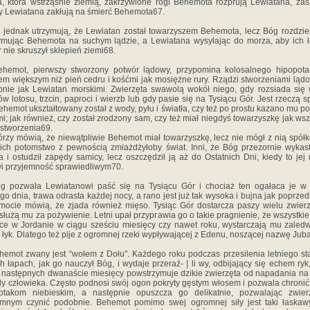
, która wstrząśnie ziemią, zakrzywione rogi Behemota rozprują Lewiatana, zaś
y Lewiatana zakłują na śmierć Behemota67.
ni jednak utrzymują, że Lewiatan został towarzyszem Behemota, lecz Bóg rozdzieli
ymując Behemota na suchym lądzie, a Lewiatana wysyłając do morza, aby ich 
r nie skruszył sklepień ziemi68.
ehemot, pierwszy stworzony potwór lądowy, przypomina kolosalnego hipopota
m większym niż pień cedru i kośćmi jak mosiężne rury. Rządzi stworzeniami ląd
nie jak Lewiatan morskimi. Zwierzęta swawolą wokół niego, gdy rozsiada się
ów lotosu, trzcin, paproci i wierzb lub gdy pasie się na Tysiącu Gór. Jest rzeczą s
ehemot ukształtowany został z wody, pyłu i światła, czy też po prostu kazano mu p
mi; jak również, czy został zrodzony sam, czy też miał niegdyś towarzyszkę jak wsz
stworzenia69.
órzy mówią, że niewątpliwie Behemot miał towarzyszkę, lecz nie mógł z nią spół
ich potomstwo z pewnością zmiażdżyłoby świat. Inni, że Bóg przezornie wykas
 i ostudził zapędy samicy, lecz oszczędził ją aż do Ostatnich Dni, kiedy to jej
i przyjemność sprawiedliwym70.
g pozwala Lewiatanowi paść się na Tysiącu Gór i chociaż ten ogałaca je w
go dnia, trawa odrasta każdej nocy, a rano jest już tak wysoka i bujna jak poprzed
ocie mówią, że zjada również mięso. Tysiąc Gór dostarcza paszy wielu zwier
 służą mu za pożywienie. Letni upał przyprawia go o takie pragnienie, że wszystki
ce w Jordanie w ciągu sześciu miesięcy czy nawet roku, wystarczają mu zaled
 łyk. Dlatego też pije z ogromnej rzeki wypływającej z Edenu, noszącej nazwę Juba
hemot zwany jest “wołem z Dołu". Każdego roku podczas przesilenia letniego st
ch łapach, jak go nauczył Bóg, i wydaje przeraź- | li wy, odbijający się echem ryk,
 następnych dwanaście miesięcy powstrzymuje dzikie zwierzęta od napadania na
ody człowieka. Często podnosi swój ogon pokryty gęstym włosem i pozwala chronić
ptakom niebieskim, a następnie opuszcza go delikatnie, pozwalając zwier
mnym czynić podobnie. Behemot pomimo swej ogromnej siły jest taki łaskawy