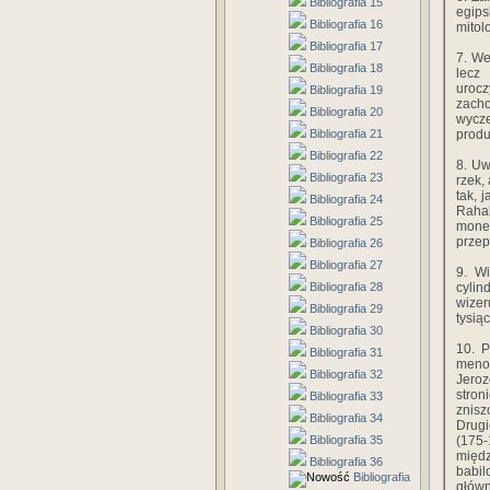
Bibliografia 15
egips
Bibliografia 16
mitol
Bibliografia 17
7. We
Bibliografia 18
lecz
urocz
Bibliografia 19
zach
Bibliografia 20
wycze
Bibliografia 21
produ
Bibliografia 22
8. Uw
Bibliografia 23
rzek,
tak, 
Bibliografia 24
Raha
Bibliografia 25
monet
przep
Bibliografia 26
Bibliografia 27
9. W
Bibliografia 28
cylin
wizer
Bibliografia 29
tysiąc
Bibliografia 30
10. P
Bibliografia 31
meno
Bibliografia 32
Jeroz
stron
Bibliografia 33
znisz
Bibliografia 34
Drugi
Bibliografia 35
(175-
międ
Bibliografia 36
babil
Bibliografia
głów