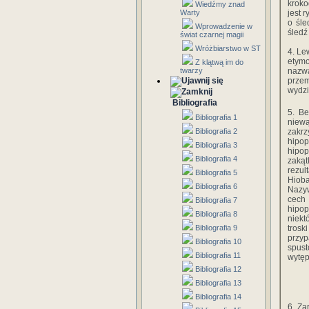
kroko
Wiedźmy znad
Warty
jest 
o śle
Wprowadzenie w
śledź
świat czarnej magii
Wróżbiarstwo w ST
4. Le
etymo
Z klątwą im do
twarzy
nazwą
przem
wydzi
Bibliografia
5. Be
Bibliografia 1
niew
Bibliografia 2
zakr
hipop
Bibliografia 3
hipop
Bibliografia 4
zakąt
rezul
Bibliografia 5
Hioba
Bibliografia 6
Nazyw
cech 
Bibliografia 7
hipop
Bibliografia 8
niekt
Bibliografia 9
trosk
przyp
Bibliografia 10
spus
Bibliografia 11
wytęp
Bibliografia 12
Bibliografia 13
Bibliografia 14
6. Za