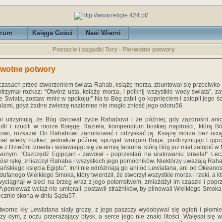
rum
Księga Gości
Nasi Wierni
_ Postacie i zagadki Tory - Pierwotne potwory
rwotne potwory
czasach przed stworzeniem świata Rahab, książę morza, zbuntował się przeciwko
trzymał rozkaz: “Otwórz usta, książę morza, i połknij wszystkie wody świata", za
e Świata, zostaw mnie w spokoju!" Na to Bóg zabił go kopnięciem i zatopił jego ś
alami, gdyż żadne zwierzę naziemne nie mogło znieść jego odoru56.
ni utrzymują, że Bóg darował życie Rahabowi i że później, gdy zazdrośni ani
dli i rzucili w morze Księgę Raziela, kompendium boskiej mądrości, którą B
owi, rozkazał On Rahabowi zanurkować i odzyskać ją. Książę morza bez ocią
ał wtedy rozkaz, jednakże później sprzyjał wrogom Boga, podtrzymując Egip
e z Dziećmi Izraela i wstawiając się za armią faraona, którą Bóg już miał zatopić w
onym. “Oszczędź Egipcjan - zawołał - poprzestań na uratowaniu Izraela!" Le
ósł rękę, zniszczył Rahaba i wszystkich jego pomocników. Niektórzy uważają Rah
iańskiego księcia Egiptu". Inni nie odróżniają go ani od Lewiatana, ani od Okeanos
dufanego Wielkiego Smoka, który twierdził, że stworzył wszystkie morza i rzeki, a k
yciągnął w sieci na brzeg wraz z jego potomstwem, zmiażdżył im czaszki i poprz
 A ponieważ wciąż nie umierali, postawił strażników, by pilnowali Wielkiego Smoka,
ecznie skona w dniu Sądu57.
tworne kły Lewiatana siały grozę, z jego paszczy wydobywał się ogień i płomie
zy dym, z oczu przerażający błysk, a serce jego nie znało litości. Wałęsał się 