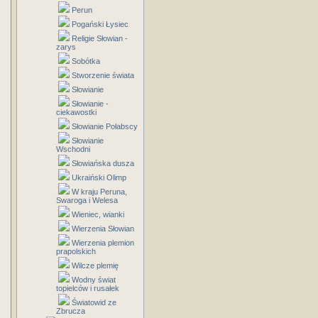
Perun
Pogański Łysiec
Religie Słowian -
zarys
Sobótka
Stworzenie świata
Słowianie
Słowianie -
ciekawostki
Słowianie Połabscy
Słowianie
Wschodni
Słowiańska dusza
Ukraiński Olimp
W kraju Peruna,
Swaroga i Welesa
Wieniec, wianki
Wierzenia Słowian
Wierzenia plemion
prapolskich
Wilcze plemię
Wodny świat
topielców i rusałek
Światowid ze
Zbrucza