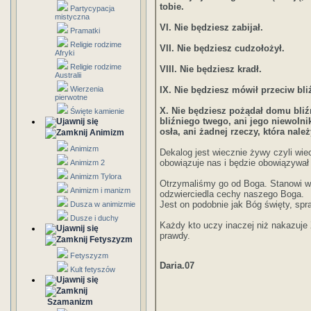
tobie.
Partycypacja
mistyczna
VI. Nie będziesz zabijał.
Pramatki
Religie rodzime
VII. Nie będziesz cudzołożył.
Afryki
Religie rodzime
VIII. Nie będziesz kradł.
Australii
Wierzenia
IX. Nie będziesz mówił przeciw bl
pierwotne
X. Nie będziesz pożądał domu bliź
Święte kamienie
bliźniego twego, ani jego niewolnik
osła, ani żadnej rzeczy, która nale
Animizm
Animizm
Dekalog jest wiecznie żywy czyli wi
obowiązuje nas i będzie obowiązywał
Animizm 2
Animizm Tylora
Otrzymaliśmy go od Boga. Stanowi w
Animizm i manizm
odzwierciedla cechy naszego Boga.
Jest on podobnie jak Bóg święty, spr
Dusza w animizmie
Dusze i duchy
Każdy kto uczy inaczej niż nakazuje
prawdy.
Fetyszyzm
Fetyszyzm
Daria.07
Kult fetyszów
Szamanizm