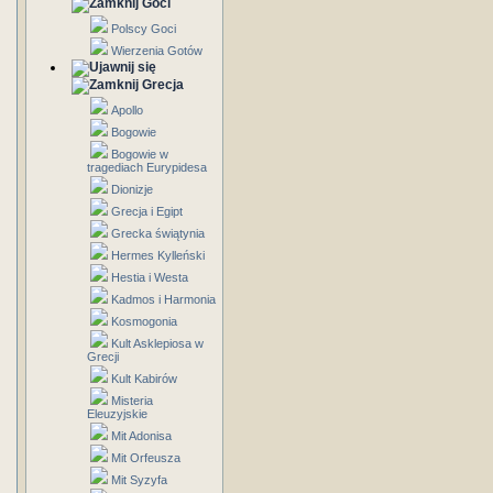
Goci
Polscy Goci
Wierzenia Gotów
Grecja
Apollo
Bogowie
Bogowie w
tragediach Eurypidesa
Dionizje
Grecja i Egipt
Grecka świątynia
Hermes Kylleński
Hestia i Westa
Kadmos i Harmonia
Kosmogonia
Kult Asklepiosa w
Grecji
Kult Kabirów
Misteria
Eleuzyjskie
Mit Adonisa
Mit Orfeusza
Mit Syzyfa