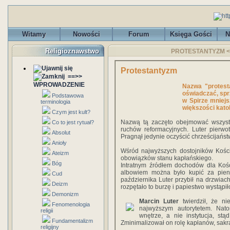
Witamy
Nowości
Forum
Księga Gości
N
Religioznawstwo
PROTESTANTYZM <<=
Protestantyzm
==>>
WPROWADZENIE
Nazwa "protesta
oświadczać, sprz
Podstawowa
w Spirze mniejs
terminologia
większości katol
Czym jest kult?
Nazwą tą zaczęto obejmować wszystk
Co to jest rytuał?
ruchów reformacyjnych. Luter pierwo
Absolut
Pragnął jedynie oczyścić chrześcijańs
Anioły
Wśród najwyższych dostojników Kośc
Ateizm
obowiązków stanu kapłańskiego.
Bóg
Intratnym źródłem dochodów dla Kości
albowiem można było kupić za pien
Cud
października Luter przybił na drzwia
Deizm
rozpętało to burzę i papiestwo wystąp
Demonizm
Marcin Luter
twierdził, że n
Fenomenologia
najwyższym autorytetem. Nato
religii
wnętrze, a nie instytucja, st
Fundamentalizm
Zminimalizował on rolę kapłanów, sakr
religijny