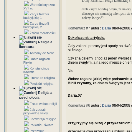
Duży katechizm religii katolickiej s.
Wartości etyczne
XVII w.
Jeżeli księża wiedzą o tym, że należy 
dlaczego nie nauczają wiernych, że 
Zarys filozofii
buddyjskiej 1
należy święcić?
Zarys filozofii
buddyjskiej 2
Komentarz #7
autor :
Daria
08/04/2008 
Źródło moralności
Dokończenie artykułu.
Religie a
Cały zakon i prorocy jest oparty na dwó
literatura
bliźniego.
Anthony de Mello
Czy znajdziemy chociaż jeden werset z 
Dante Alighieri -
dniem świętym, a na jego miejsce dniem
Piekło
Konstandinos
Nie.
Kawafis
Literatura religijna
Wobec tego na jakiej więc podstawie u
Biblii czytamy, że dniem świętym jest 
Powieść religijna
Religia a
Daria.07
psychologia
Freud wobec religii
Komentarz #6
autor :
Daria
08/04/2008 
Jak zostać
przywódcą sekty
Konwersja religijna
Przyjrzyjmy się bliżej 2 przykazaniom 
Po końcu świata
Przeżycie
Przecież te dwa przykazania miłości są