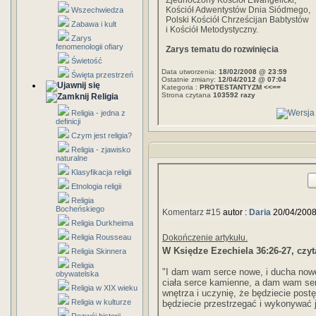
Zjednoczony Kościół Ewangelicki,
Kościół Adwentystów Dnia Siódmego,
Wszechwiedza
Polski Kościół Chrześcijan Babtystów
Zabawa i kult
i Kościół Metodystyczny.
Zarys
fenomenologii ofiary
Zarys tematu do rozwinięcia
Świetość
Data utworzenia:
18/02/2008 @ 23:59
Święta przestrzeń
Ostatnie zmiany:
12/04/2012 @ 07:04
Kategoria :
PROTESTANTYZM <<==
Strona czytana
103592 razy
Religia
Religia - jedna z
definicji
Czym jest religia?
Religia - zjawisko
naturalne
Klasyfikacja religii
Etnologia religii
Religia
Bocheńskiego
Komentarz #15
autor :
Daria
20/04/2008
Religia Durkheima
Religia Rousseau
Dokończenie artykułu.
W Księdze Ezechiela 36:26-27, czyt
Religia Skinnera
Religia
"I dam wam serce nowe, i ducha now
obywatelska
ciała serce kamienne, a dam wam se
Religia w XIX wieku
wnętrza i uczynię, że będziecie pos
Religia w kulturze
będziecie przestrzegać i wykonywać j