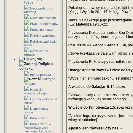
Polsce
Dekalog stanowi syntezę całej religii i
Nieodparty urok
(Księga Wyjścia 20:1-17; Księga Powtó
kastracji
Nowa duchowość
Także NT nakazuje jego przestrzeganie
Piwo - napój Bogów
(Ew. Mateusza 19:16-22).
Policja duchowa
Przykazania Dekalogu napisał Bóg Ojc
Religia i wspólnota
naszych przodków, obowiązują nas i bę
Religijne wędrówki
Pan Jezus w Ewangelii Jana 13:34, pow
ludów
Różaniec na
„Nowe Przykazanie daję wam, abyście s
zdrowie
Przykazania Boże uczyły nas miłości do 
Religie a
polityka
Dlatego apostoł Paweł w Liście do Rzym
Boska polityka
"Wypełnieniem więc zakonu jest miłość"
Doktryna
Reagana
A w Liście do Galacjan 5:14, pisze: -
Hezbollah
wojownicy Boga
"Albowiem cały zakon streszcza się w t
bliźniego swego, jak siebie samego".
Historia wolności w
chrześ.
W Liście do Tymoteusza 1:5, również c
Islam kontra
hinduizm
"A celem tego, co przykazałem, jest miło
Kara śmierci
wiary nieobłudnej".
Kara śmierci w
Piśmie Świętym i
Apostoł Jan również uczy nas: -
nauczaniu katolickim