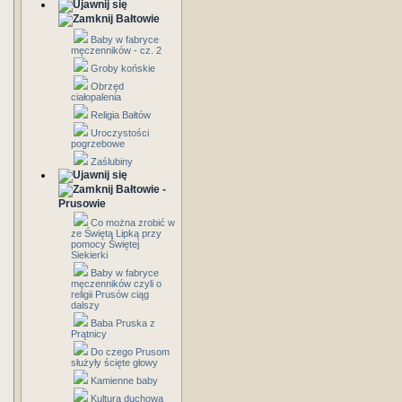
Bałtowie
Baby w fabryce
męczenników - cz. 2
Groby końskie
Obrzęd
ciałopalenia
Religia Bałtów
Uroczystości
pogrzebowe
Zaślubiny
Bałtowie -
Prusowie
Co można zrobić w
ze Świętą Lipką przy
pomocy Świętej
Siekierki
Baby w fabryce
męczenników czyli o
religii Prusów ciąg
dalszy
Baba Pruska z
Prątnicy
Do czego Prusom
służyły ścięte głowy
Kamienne baby
Kultura duchowa