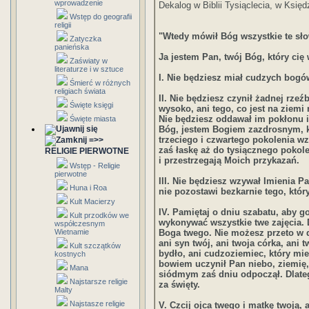
wprowadzenie
Dekalog w Biblii Tysiąclecia, w Księd
Wstęp do geografii
religii
"Wtedy mówił Bóg wszystkie te sł
Zatyczka
panieńska
Ja jestem Pan, twój Bóg, który cię
Zaświaty w
literaturze i w sztuce
I. Nie będziesz miał cudzych bogó
Śmierć w różnych
religiach świata
II. Nie będziesz czynił żadnej rzeź
Święte księgi
wysoko, ani tego, co jest na ziemi
Nie będziesz oddawał im pokłonu i
Święte miasta
Bóg, jestem Bogiem zazdrosnym, k
trzeciego i czwartego pokolenia w
=>>
zaś łaskę aż do tysiącznego pokole
RELIGIE PIERWOTNE
i przestrzegają Moich przykazań.
Wstęp - Religie
pierwotne
III. Nie będziesz wzywał Imienia 
Huna i Roa
nie pozostawi bezkarnie tego, któ
Kult Macierzy
IV. Pamiętaj o dniu szabatu, aby g
Kult przodków we
wykonywać wszystkie twe zajęcia. 
współczesnym
Wietnamie
Boga twego. Nie możesz przeto w 
ani syn twój, ani twoja córka, ani 
Kult szczątków
bydło, ani cudzoziemiec, który mi
kostnych
bowiem uczynił Pan niebo, ziemię,
Mana
siódmym zaś dniu odpoczął. Dlateg
Najstarsze religie
za święty.
Malty
Najstasze religie
V. Czcij ojca twego i matkę twoją, 