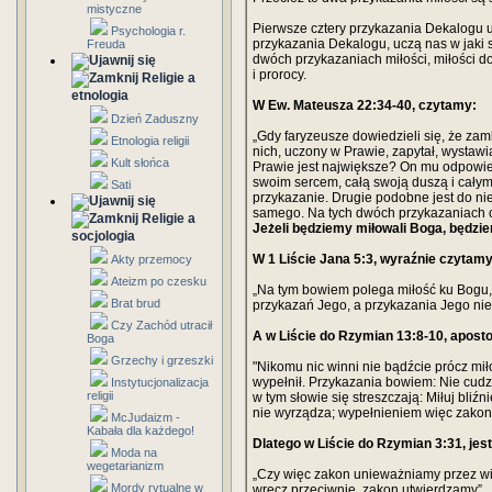
mistyczne
Pierwsze cztery przykazania Dekalogu 
Psychologia r.
przykazania Dekalogu, uczą nas w jaki
Freuda
dwóch przykazaniach miłości, miłości do
i prorocy.
Religie a
etnologia
W Ew. Mateusza 22:34-40, czytamy:
Dzień Zaduszny
„Gdy faryzeusze dowiedzieli się, że zam
Etnologia religii
nich, uczony w Prawie, zapytał, wystawi
Kult słońca
Prawie jest największe? On mu odpowi
swoim sercem, całą swoją duszą i całym
Sati
przykazanie. Drugie podobne jest do ni
samego. Na tych dwóch przykazaniach op
Religie a
Jeżeli będziemy miłowali Boga, będzi
socjologia
W 1 Liście Jana 5:3, wyraźnie czytamy
Akty przemocy
Ateizm po czesku
„Na tym bowiem polega miłość ku Bogu, 
Brat brud
przykazań Jego, a przykazania Jego nie 
Czy Zachód utracił
A w Liście do Rzymian 13:8-10, aposto
Boga
Grzechy i grzeszki
"Nikomu nic winni nie bądźcie prócz mił
wypełnił. Przykazania bowiem: Nie cudzoł
Instytucjonalizacja
religii
w tym słowie się streszczają: Miłuj bli
nie wyrządza; wypełnieniem więc zakonu
McJudaizm -
Kabała dla każdego!
Dlatego w Liście do Rzymian 3:31, jest
Moda na
wegetarianizm
„Czy więc zakon unieważniamy przez wi
Mordy rytualne w
wręcz przeciwnie, zakon utwierdzamy”.