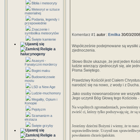
Biblia i meteoryty
Meteoryt w sztuce
materialnej
Podania, legendy i
przepowiednie
Znaczenie i
symbolika meteorytów
Komentarz #1
autor :
Emilka
30/03/200
Święte kamienie
Współcześnie podejmowane są wysiłki z
Religie a
zjednoczenia.
halucynogeny
Asasyni -
Słowo Boże ukazuje, że jest jeden Kości
Fanatyczni mordercy
ludzie wierzący zjednoczyli się, ale jed
Pisma Świętego.
Bogini maku
Budowniczowie
Prawdziwy Kościół jest Ciałem Chrystu
mostu
narodzić się na nowo, z wody i z Ducha.
LSD a New Age
Ludzie-muchomory
Jako osoby nowonarodzone we wszystk
Jego uczynił Bóg Głową tego Kościoła
-
Megality, Opium i
Konopie
Na wspólnych zgromadzeniach, powinniśmy ro
Pejotyzm
zwieść ci, którzy tylko podszywają się, że są
Szamanizm a
ekstaza
Święte grzyby
Jesteśmy dziećmi Bożymi i wiemy, że to nasz 
usprawiedliwienie. Uczynił nas sprawiedliw
Religie a
powołaniem chrześcijańskim.