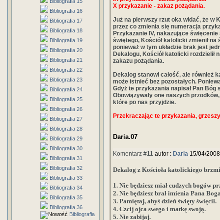
Bibliografia 15
X przykazanie - zakaz pożądania.
Bibliografia 16
Już na pierwszy rzut oka widać, że w K
Bibliografia 17
przez co zmienia się numeracja przyk
Bibliografia 18
Przykazanie IV, nakazujące święcenie 
świętego, Kościół katolicki zmienił na 
Bibliografia 19
ponieważ w tym układzie brak jest je
Bibliografia 20
Dekalogu, Kościół katolicki rozdzieli
Bibliografia 21
zakazu pożądania.
Bibliografia 22
Dekalog stanowi całość, ale również k
Bibliografia 23
może istnieć bez pozostałych. Ponieważ
Gdyż te przykazania napisał Pan Bóg 
Bibliografia 24
Obowiązywały one naszych przodków, 
Bibliografia 25
które po nas przyjdzie.
Bibliografia 26
Przekraczając te przykazania, grzes
Bibliografia 27
Bibliografia 28
Daria.07
Bibliografia 29
Bibliografia 30
Komentarz #11
autor :
Daria
15/04/2008
Bibliografia 31
Bibliografia 32
Dekalog z Kościoła katolickiego brzmi
Bibliografia 33
1. Nie będziesz miał cudzych bogów p
Bibliografia 34
2. Nie będziesz brał imienia Pana Bo
Bibliografia 35
3. Pamiętaj, abyś dzień święty święcił.
Bibliografia 36
4. Czcij ojca swego i matkę swoją.
Bibliografia
5. Nie zabijaj.