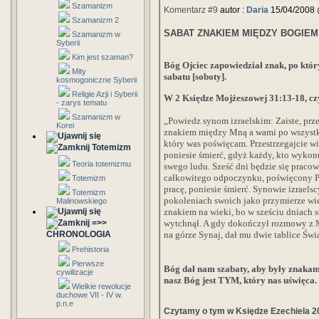
Szamanizm
Komentarz #9
autor :
Daria
15/04/2008 
Szamanizm 2
SABAT ZNAKIEM MIĘDZY BOGIEM
Szamanizm w
Syberii
Kim jest szaman?
Bóg Ojciec zapowiedział znak, po któ
Mity
sabatu [soboty].
kosmogoniczne Syberii
Religie Azji i Syberii
W 2 Księdze Mojżeszowej 31:13-18, cz
- zarys tematu
Szamanizm w
„Powiedz synom izraelskim: Zaiste, prze
Korei
znakiem między Mną a wami po wszystki
który was poświęcam. Przestrzegajcie wię
Totemizm
poniesie śmierć, gdyż każdy, kto wykon
Teoria totemizmu
swego ludu. Sześć dni będzie się pracow
całkowitego odpoczynku, poświęcony P
Totemizm
pracę, poniesie śmierć. Synowie izraels
Totemizm
pokoleniach swoich jako przymierze wi
Malinowskiego
znakiem na wieki, bo w sześciu dniach s
=>>
wytchnął. A gdy dokończył rozmowy z
CHRONOLOGIA
na górze Synaj, dał mu dwie tablice Św
Prehistoria
Pierwsze
Bóg dał nam szabaty, aby były znaka
cywilizacje
nasz Bóg jest TYM, który nas uświęca.
Wielkie rewolucje
duchowe VII - IV w.
p.n.e
Czytamy o tym w Księdze Ezechiela 20