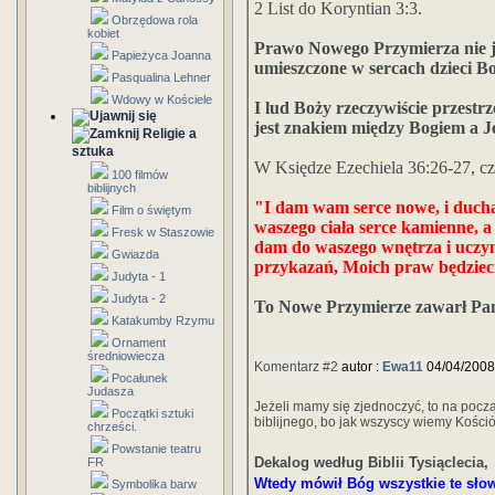
2 List do Koryntian 3:3.
Obrzędowa rola
kobiet
Prawo Nowego Przymierza nie je
Papieżyca Joanna
umieszczone w sercach dzieci B
Pasqualina Lehner
Wdowy w Kościele
I lud Boży rzeczywiście przestr
jest znakiem między Bogiem a J
Religie a
sztuka
W Księdze Ezechiela 36:26-27, cz
100 filmów
biblijnych
"I dam wam serce nowe, i duch
Film o świętym
waszego ciała serce kamienne, 
Fresk w Staszowie
dam do waszego wnętrza i uczyn
Gwiazda
przykazań, Moich praw będzieci
Judyta - 1
Judyta - 2
To Nowe Przymierze zawarł Pan
Katakumby Rzymu
Ornament
średniowiecza
Komentarz #2
autor :
Ewa11
04/04/2008
Pocałunek
Judasza
Jeżeli mamy się zjednoczyć, to na poc
Początki sztuki
biblijnego, bo jak wszyscy wiemy Kośció
chrześci.
Powstanie teatru
Dekalog według Biblii Tysiąclecia,
FR
Wtedy mówił Bóg wszystkie te sło
Symbolika barw