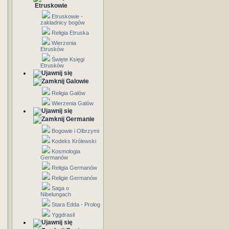
Etruskowie
Etruskowie -
zakładnicy bogów
Religia Etruska
Wierzenia
Etrusków
Święte Księgi
Etrusków
Galowie
Religia Galów
Wierzenia Galów
Germanie
Bogowie i Olbrzymi
Kodeks Królewski
Kosmologia
Germanów
Religia Germanów
Religie Germanów
Saga o
Nibelungach
Stara Edda - Prolog
Yggdrasil