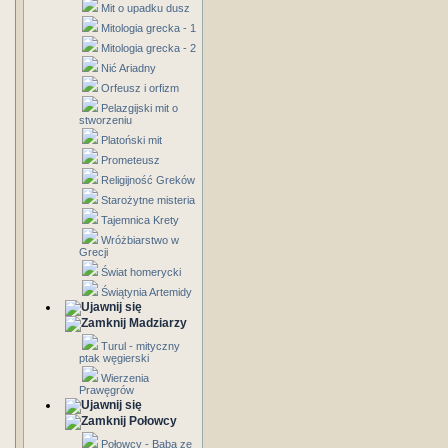
Mit o upadku dusz
Mitologia grecka - 1
Mitologia grecka - 2
Nić Ariadny
Orfeusz i orfizm
Pelazgijski mit o
stworzeniu
Platoński mit
Prometeusz
Religijność Greków
Starożytne misteria
Tajemnica Krety
Wróżbiarstwo w
Grecji
Świat homerycki
Świątynia Artemidy
Madziarzy
Turul - mityczny
ptak węgierski
Wierzenia
Prawęgrów
Połowcy
Połowcy - Baba ze