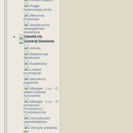
Okolice Bałtyku
Religie
Indoeuropejczyków
Wierzenia
Prasłowian
Współczesne
neopogaństwo
słowiańskie
Słowianie
Arkona
Badania nad
Słowianami
Kupalnocka
Ludowe
kosmogonie
Mazowsze
pogańskie
Mitologia - 1 cz. - O
wielkim dzbanie
Zerywanów
Mitologia - 2 cz. - O
narodzeniu
Przestworzy i
Przedstworzów
Obrzędowość
starosłowiańska
Obrzędy powitania
lata