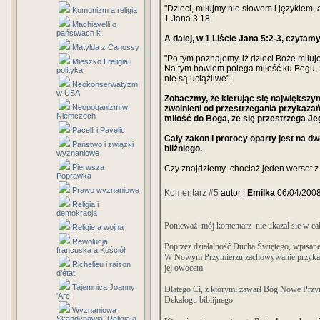
"Dzieci, miłujmy nie słowem i językiem,
Komunizm a religia
1 Jana 3:18.
Machiavelli o
państwach k
A dalej, w 1 Liście Jana 5:2-3, czytamy
Matylda z Canossy
"Po tym poznajemy, iż dzieci Boże miłuj
Mieszko I religia i
Na tym bowiem polega miłość ku Bogu, 
polityka
nie są uciążliwe".
Neokonserwatyzm
w USA
Zobaczmy, że kierując się największym
Neopoganizm w
zwolnieni od przestrzegania przykaza
Niemczech
miłość do Boga, że się przestrzega Je
Pacelli i Pavelic
Cały zakon i prorocy oparty jest na d
Państwo i związki
bliźniego.
wyznaniowe
Pierwsza
Czy znajdziemy chociaż jeden werset z 
Poprawka
Prawo wyznaniowe
Komentarz #5
autor :
Emilka
06/04/200
Religia i
demokracja
Ponieważ mój komentarz nie ukazał sie w cało
Religie a wojna
Rewolucja
Poprzez działalność Ducha Świętego, wpisane
francuska a Kościół
W Nowym Przymierzu zachowywanie przykaza
Richelieu i raison
jej owocem
d'état
Tajemnica Joanny
Dlatego Ci, z którymi zawarł Bóg Nowe Przym
'Arc
Dekalogu biblijnego.
Wyznaniowa
Skandynawia: Religia a