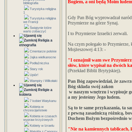
Bogiem, a oni będą Moim ludem
bibliografia
Turystyka religijna
1
Gdy Pan Bóg wyprowadzał naród iz
Turystyka religijna
we Francji
Przymierze na górze Synaj.
Świątynie które
warto zobaczyć
I to Przymierze Izraelici zerwali.
Religia a
Na czym polegało to Przymierze, k
etnografia
Mojżeszowej 4:13: -
Cmentarze polskie
Jajka wielkanocne
"I oznajmił wam swe Przymierz
Podłaźniczka
słów, które wypisał na dwóch k
Stary rok
(Przekład Biblii Brytyjskiej).
Upiór!
Pan Bóg zapowiedział, że zawrz
Wampiry i Wilkołaki
Bóg składa swój zakon
Religie a
w naszym wnętrzu i wypisuje g
kobieta
a my jesteśmy Jego ludem.
7 kobiet Watykanu
Kobieta w
Są to te same przykazania, ta sa
chrzescijaństwie
z pewną zasadniczą różnicą, bo
Kobieta w czasach
Duchem Bożym bezpośrednio w 
wypraw krzyżowych
Kobiety w Izraelu
"Nie na kamiennych tablicach, l
Matylda z Canossy