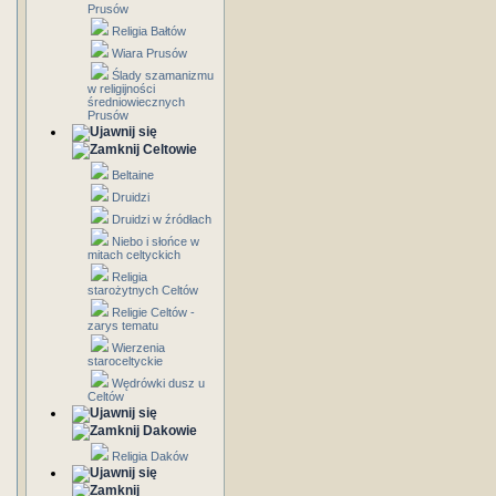
Prusów
Religia Bałtów
Wiara Prusów
Ślady szamanizmu
w religijności
średniowiecznych
Prusów
Celtowie
Beltaine
Druidzi
Druidzi w źródłach
Niebo i słońce w
mitach celtyckich
Religia
starożytnych Celtów
Religie Celtów -
zarys tematu
Wierzenia
staroceltyckie
Wędrówki dusz u
Celtów
Dakowie
Religia Daków