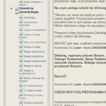
przykazań Jego, a przykazania Jego n
Znaki Zodiaku w
mitach
Na czym polega miłość do bliźnieg
Magia
"Nikomu nic winni nie bądźcie prócz 
Astrologia
zakon wypełnił. Przykazania bowiem: Ni
wszelkie
inne w tym słowie się stresz
Czarownice
Litewskie
Miłość bliźniemu złego nie wyrządza;
Czary i czarownice
Pierwsze cztery przykazania Dekalog
Czary i czarty
sześć
miłości do bliźniego.
polskie
Kary za czarymary
MIŁOŚĆ jest więc znakiem rozpozna
Magia a religia
Komentarz #13
autor :
Daria
20/04/2008
Magia afrykańska
Dekalog, napisany palcem Bożym, st
Magia babilońska
Starego Testamentu. Nowy Testame
Magia podbija świat
warunek zbawienia. Dlatego wszystk
Magia w islamie
przykazań Bożych.
Magia w
średniowieczu
Daria.07
Matka Joanna od
Aniołów
Komentarz #12
autor :
Daria
15/04/2008
O czarownicach
O pojęciu magii
CZEGO DOTYCZĄ PRZYKAZANIA 
Procesy o czary -
Prusy
Przykazania Boże podane w Księdze Wy
Sztuka wróżenia
5:6-21, dotyczą: -