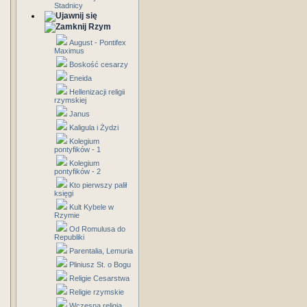
Stadnicy
Rzym
August - Pontifex
Maximus
Boskość cesarzy
Eneida
Hellenizacji religii
rzymskiej
Janus
Kaligula i Żydzi
Kolegium
pontyfików - 1
Kolegium
pontyfików - 2
Kto pierwszy palił
księgi
Kult Kybele w
Rzymie
Od Romulusa do
Republiki
Parentalia, Lemuria
Pliniusz St. o Bogu
Religie Cesarstwa
Religie rzymskie
Wczesna religia