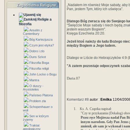
Zagadnienia Religijne
„Nadałem im również Moje sabaty, aby
Pan, jestem Tym, który ich uświęca”.
Religie a
Dlatego Bóg zwraca się do Swojego l
filozofia
"Święćcie Moje sabaty i niech będą z
jestem waszym Bogiem".
Anselm z
Księga Ezechiela 20:20.
Cantenbury
Bóg Kartezjusza
Jeżeli ktoś należy do ludu Bożego nie
Czym jest etyka?
między Bogiem a Jego ludem.
Dobro i zlo
Duns Szkot
Dlatego w Liście do Hebrajczyków 4:9 (B
Filozofia Boga
"A zatem pozostaje odpoczynek szabat
Filozofia religii
John Locke o Bogu
Daria.07
Mantra
O duszy -
Arystoteles
Państwo Platona
Komentarz #8
autor :
Emilka
12/04/200
Problem zła
Schopenhauer o
1.
Ks. A. Cząstka napisał:
woli
"Czy te przykazania (Dekalog) obow
Sen w którym
Przez ręce Mojżesza nadał Pan Bóg
żyjemy
innym narodom. Gdy Pan Jezus prz
Traktat
zmienił, ale sam je wykonał i na
ateologiczny