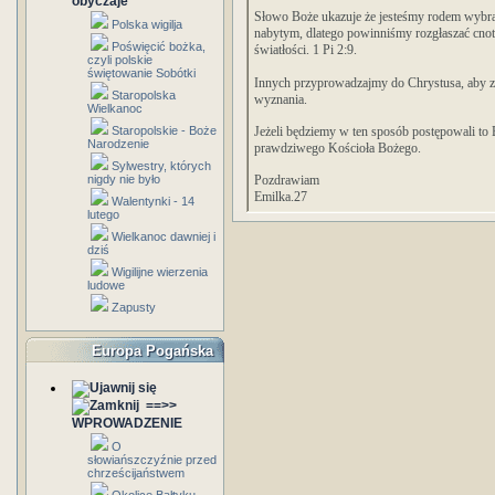
obyczaje
Słowo Boże ukazuje że jesteśmy rodem wybr
Polska wigilja
nabytym, dlatego powinniśmy rozgłaszać cnot
Poświęcić bożka,
światłości. 1 Pi 2:9.
czyli polskie
świętowanie Sobótki
Innych przyprowadzajmy do Chrystusa, aby zro
Staropolska
wyznania.
Wielkanoc
Staropolskie - Boże
Jeżeli będziemy w ten sposób postępowali to
Narodzenie
prawdziwego Kościoła Bożego.
Sylwestry, których
nigdy nie było
Pozdrawiam
Emilka.27
Walentynki - 14
lutego
Wielkanoc dawniej i
dziś
Wigilijne wierzenia
ludowe
Zapusty
Europa Pogańska
==>>
WPROWADZENIE
O
słowiańszczyźnie przed
chrześcijaństwem