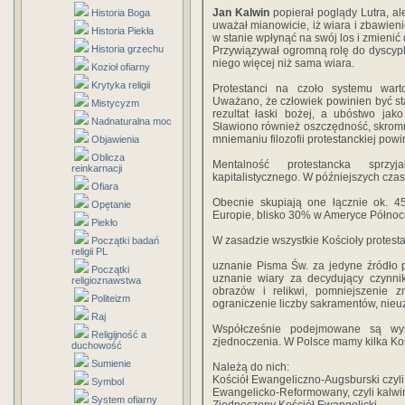
Jan Kalwin
popierał poglądy Lutra, al
Historia Boga
uważał mianowicie, iż wiara i zbawieni
Historia Piekła
w stanie wpłynąć na swój los i zmienić 
Historia grzechu
Przywiązywał ogromną rolę do dyscyplin
niego więcej niż sama wiara.
Kozioł ofiarny
Krytyka religii
Protestanci na czoło systemu wart
Uważano, że człowiek powinien być st
Mistycyzm
rezultat łaski bożej, a ubóstwo jako
Nadnaturalna moc
Sławiono również oszczędność, skromn
mniemaniu filozofii protestanckiej powi
Objawienia
Oblicza
Mentalność protestancka sprzyj
reinkarnacji
kapitalistycznego. W późniejszych cza
Ofiara
Obecnie skupiają one łącznie ok.
Opętanie
Europie, blisko 30% w Ameryce Północn
Piekło
W zasadzie wszystkie Kościoły protest
Początki badań
religii PL
uznanie Pisma Św. za jedyne źródło 
Początki
uznanie wiary za decydujący czynnik
religioznawstwa
obrazów i relikwi, pomniejszenie z
Politeizm
ograniczenie liczby sakramentów, nieu
Raj
Współcześnie podejmowane są wysi
Religijność a
zjednoczenia. W Polsce mamy kilka Koś
duchowość
Sumienie
Należą do nich:
Kościół Ewangeliczno-Augsburski czyli 
Symbol
Ewangelicko-Reformowany, czyli kalwiń
System ofiarny