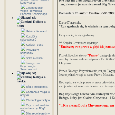
Kto więc nie przestrzega Bożych przykaza
konstytucja
Ten, z którym jeszcze nie zawarł Bóg Now
Zjednoczenie
Włoch i likwidacja
Komentarz #4
autor :
Emilka
06/04/200
Państwa Kościelnego
Religie a
Daria.07 napisała:
seks
"Czy zgadzacie się, że właśnie na tym po
Heloiza i Abelard
Oczywiście, że się zgadzamy.
Kościół a
seksualność
W Księdze Jeremiasza czytamy:
Kościół i seks
"Umieszczę swe prawo w głębi ich jestest
Pesymizm
seksualny
Prorok Ezechiel słowo
"Prawo"
zastępuje s
Seks a celibat
ze sobą nierozerwalnie związane - Ez 36:26-
2
Chrystusa.
Tantryczna
Psychologia
Seksualności
Prawo Nowego Przymierza nie jest już
"wyry
Jest to jednak wciąż to samo Prawo Moralne, 
Religia a
nauka
Bóg wpisuje swoje prawo w serce człowieka, 
swoją własną i sam z siebie nie chce niczego i
Bóg a inteligencja
Choroba a religia w
Bóg daje swego Ducha tym, z którymi zawa
antyku
Bożego, który jest Ciałem Chrystusa
- 1 K
Chronologia biblijna
Czy przed wielkim
"...Kto nie ma Ducha Chrystusowego, ten n
wybuchem był Bóg?
Dlaczego jesteśmy