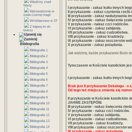
Wiedźmy znad
Warty
I przykazanie - zakaz kultu innych bog
Wprowadzenie w
II przykazanie - zakaz czynienia rzeźb 
świat czarnej magii
III przykazanie - zakaz nadużywania
IV przykazanie - nakaz święcenia szaba
Wróżbiarstwo w ST
V przykazanie - nakaz czci rodziców.
Z klątwą im do
VI przykazanie - zakaz zabijania.
twarzy
VII przykazanie - zakaz cudzołóstwa.
VIII przykazanie - zakaz kradzieży.
IX przykazanie - zakaz oszczerstw wob
Bibliografia
X przykazanie - zakaz pożądania.
Bibliografia 1
Jak widzimy, każde przykazanie Boże dot
Bibliografia 2
Bibliografia 3
Tymczasem w Kościele katolickim jest t
Bibliografia 4
Bibliografia 5
I przykazanie - zakaz kultu innych bog
Bibliografia 6
Bibliografia 7
Brak jest II przykazania Dekalogu - o 
Od tego też miejsca zmienia się nume
Bibliografia 8
Bibliografia 9
II przykazanie w Kościele katolickim 
JAHWE ZASTĘPÓW.
Bibliografia 10
III przykazanie - nakaz święcenia niedzi
Bibliografia 11
IV przykazanie - nakaz czci rodziców.
V przykazanie - zakaz zabijania.
Bibliografia 12
VI przykazanie - zakaz cudzołóstwa.
Bibliografia 13
VII przykazanie - zakaz kradzieży.
Bibliografia 14
VIII przykazanie - zakaz oszczerstw wo
IX przykazanie - zakaz pożądania.