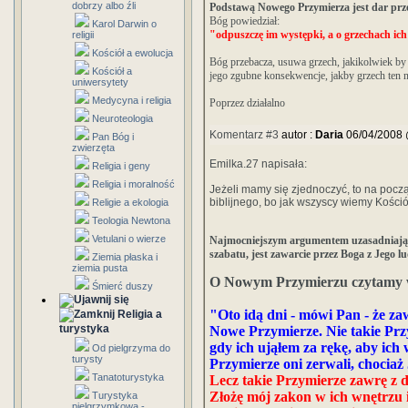
dobrzy albo źli
Podstawą Nowego Przymierza jest dar prz
Bóg powiedział:
Karol Darwin o
"odpuszczę im występki, a o grzechach ic
religii
Kościół a ewolucja
Bóg przebacza, usuwa grzech, jakikolwiek by
Kościół a
jego zgubne konsekwencje, jakby grzech ten n
uniwersytety
Medycyna i religia
Poprzez działalno
Neuroteologia
Komentarz #3
autor :
Daria
06/04/2008 
Pan Bóg i
zwierzęta
Emilka.27 napisała:
Religia i geny
Religia i moralność
Jeżeli mamy się zjednoczyć, to na poc
biblijnego, bo jak wszyscy wiemy Kośció
Religie a ekologia
Teologia Newtona
Vetulani o wierze
Najmocniejszym argumentem uzasadniający
szabatu, jest zawarcie przez Boga z Jego
Ziemia płaska i
ziemia pusta
O Nowym Przymierzu czytamy w 
Śmierć duszy
"Oto idą dni - mówi Pan - że z
Religia a
turystyka
Nowe Przymierze. Nie takie Przy
gdy ich ująłem za rękę, aby ich 
Od pielgrzyma do
turysty
Przymierze oni zerwali, chociaż
Tanatoturystyka
Lecz takie Przymierze zawrę z 
Złożę mój zakon w ich wnętrzu i
Turystyka
pielgrzymkowa -