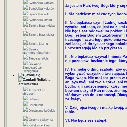
Symbolika kamieni
Ja jestem Pan, twój Bóg, który cię
Symbolika kolorów
I. Nie będziesz miał cudzych bogó
Symbolika koła
Symbolika lotosu
II. Nie będziesz czynił żadnej rzeź
Sztuka bizantyjska
wysoko, ani tego, co jest na ziemi
- 1
Nie będziesz oddawał im pokłonu i
Sztuka bizanyjska
Bóg, jestem Bogiem zazdrosnym, k
- 2
trzeciego i czwartego pokolenia w
zaś łaskę aż do tysiącznego pokole
Sztuka islamu
i przestrzegają Moich przykazań.
Sztuka
starochrześcijańska
III. Nie będziesz wzywał Imienia 
Tańce a religia
nie pozostawi bezkarnie tego, któ
Św. Anna
Samotrzeć ze
IV. Pamiętaj o dniu szabatu, aby g
Strzegomia
wykonywać wszystkie twe zajęcia. 
Boga twego. Nie możesz przeto w 
Religie a
ani syn twój, ani twoja córka, ani 
architektura
bydło, ani cudzoziemiec, który mi
Architektura
bowiem uczynił Pan niebo, ziemię,
chrześci.
siódmym zaś dniu odpoczął. Dlateg
za święty.
Babilon
Borobudur
V. Czcij ojca twego i matkę twoją, 
Drewniane kościoły
tobie.
- PL
Grecka świątynia
VI. Nie będziesz zabijał.
Kaliska cerkiew