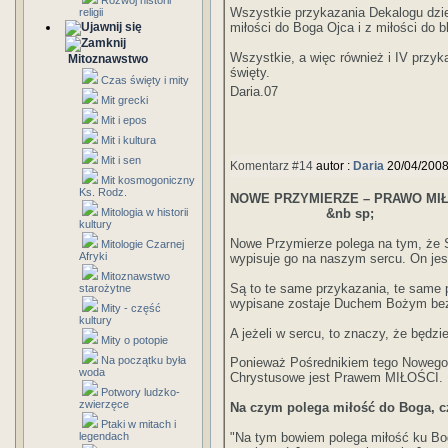
Rozwój historii
Wszystkie przykazania Dekalogu dzie
religii
miłości do Boga Ojca i z miłości do b
Wszystkie, a więc również i IV przyk
Mitoznawstwo
święty.
Czas święty i mity
Daria.07
Mit grecki
Mit i epos
Mit i kultura
Mit i sen
Komentarz #14
autor :
Daria
20/04/2008
Mit kosmogoniczny
Ks. Rodz.
NOWE PRZYMIERZE – PRAWO MIŁ
Mitologia w historii
&nb sp; 
kultury
Nowe Przymierze polega na tym, że
Mitologie Czarnej
Afryki
wypisuje go na naszym sercu. On je
Mitoznawstwo
Są to te same przykazania, te same 
starożytne
wypisane zostaje Duchem Bożym bez
Mity - część
kultury
A jeżeli w sercu, to znaczy, że będz
Mity o potopie
Na początku była
Ponieważ Pośrednikiem tego Nowego 
woda
Chrystusowe jest Prawem MIŁOŚCI.
Potwory ludzko-
zwierzęce
Na czym polega miłość do Boga, cz
Ptaki w mitach i
legendach
"Na tym bowiem polega miłość ku Bog