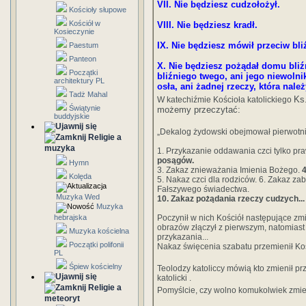
VII. Nie będziesz cudzołożył.
Kościoły słupowe
Kościół w
VIII. Nie będziesz kradł.
Kosieczynie
IX. Nie będziesz mówił przeciw bl
Paestum
Panteon
X. Nie będziesz pożądał domu bliź
Początki
bliźniego twego, ani jego niewolnik
architektury PL
osła, ani żadnej rzeczy, która nale
Tadż Mahal
Ks.
W katechiźmie Kościoła katolickiego
Świątynie
możemy przeczytać:
buddyjskie
„Dekalog żydowski obejmował pierwotni
Religie a
muzyka
1. Przykazanie oddawania czci tylko 
posągów.
Hymn
3. Zakaz znieważania Imienia Bożego.
4
Kolęda
5. Nakaz czci dla rodziców. 6. Zakaz zab
Fałszywego świadectwa.
Muzyka Wed
10. Zakaz pożądania rzeczy cudzych...
Muzyka
hebrajska
Poczynił w nich Kościół następujące zm
obrazów złączył z pierwszym, natomiast
Muzyka kościelna
przykazania...
Początki polifonii
Nakaz święcenia szabatu przemienił Kośc
PL
Śpiew kościelny
Teolodzy katoliccy mówią kto zmienił pr
katolicki .
Religie a
Pomyślcie, czy wolno komukolwiek zmie
meteoryt