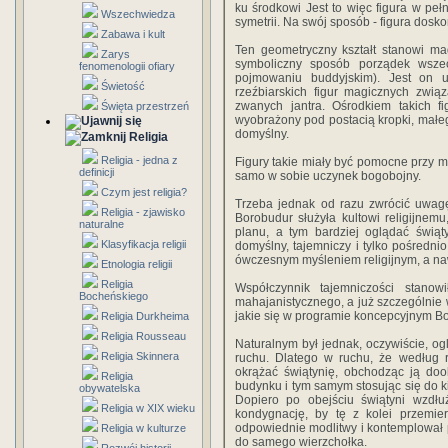
ku środkowi Jest to więc figura w peł
Wszechwiedza
symetrii. Na swój sposób - figura dosko
Zabawa i kult
Ten geometryczny kształt stanowi m
Zarys
symboliczny sposób porządek wszec
fenomenologii ofiary
pojmowaniu buddyjskim). Jest on 
Świetość
rzeźbiarskich figur magicznych zwią
zwanych jantra. Ośrodkiem takich fi
Święta przestrzeń
wyobrażony pod postacią kropki, małeg
domyślny.
Religia
Religia - jedna z
Figury takie miały być pomocne przy m
definicji
samo w sobie uczynek bogobojny.
Czym jest religia?
Trzeba jednak od razu zwrócić uwagę
Religia - zjawisko
Borobudur służyła kultowi religijnem
naturalne
planu, a tym bardziej oglądać świątyn
Klasyfikacja religii
domyślny, tajemniczy i tylko pośredn
ówczesnym myśleniem religijnym, a na
Etnologia religii
Religia
Współczynnik tajemniczości stano
Bocheńskiego
mahajanistycznego, a już szczególnie 
jakie się w programie koncepcyjnym Bo
Religia Durkheima
Religia Rousseau
Naturalnym był jednak, oczywiście, og
Religia Skinnera
ruchu. Dlatego w ruchu, że według
okrążać świątynię, obchodząc ją do
Religia
budynku i tym samym stosując się do k
obywatelska
Dopiero po obejściu świątyni wzdł
Religia w XIX wieku
kondygnację, by tę z kolei przemie
odpowiednie modlitwy i kontemplował pr
Religia w kulturze
do samego wierzchołka.