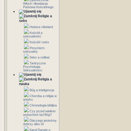
Zjednoczenie
Włoch i likwidacja
Państwa Kościelnego
Religie a
seks
Heloiza i Abelard
Kościół a
seksualność
Kościół i seks
Pesymizm
seksualny
Seks a celibat
Tantryczna
Psychologia
Seksualności
Religia a
nauka
Bóg a inteligencja
Choroba a religia w
antyku
Chronologia biblijna
Czy przed wielkim
wybuchem był Bóg?
Dlaczego jesteśmy
dobrzy albo źli
Karol Darwin o