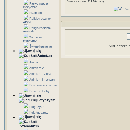
Strona czytana
112784 razy
Partycypacja
mistyczna
Pramatki
Religie rodzime
Afryki
Religie rodzime
Australii
Wierzenia
pierwotne
Nikt jeszcze 
Święte kamienie
Animizm
Animizm
Animizm 2
Animizm Tylora
Animizm i manizm
Dusza w animizmie
Dusze i duchy
Fetyszyzm
Fetyszyzm
Kult fetyszów
Szamanizm