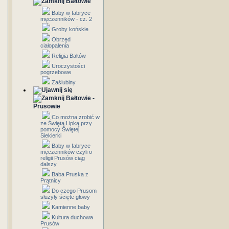
Bałtowie
Baby w fabryce
męczenników - cz. 2
Groby końskie
Obrzęd
ciałopalenia
Religia Bałtów
Uroczystości
pogrzebowe
Zaślubiny
Bałtowie -
Prusowie
Co można zrobić w
ze Świętą Lipką przy
pomocy Świętej
Siekierki
Baby w fabryce
męczenników czyli o
religii Prusów ciąg
dalszy
Baba Pruska z
Prątnicy
Do czego Prusom
służyły ścięte głowy
Kamienne baby
Kultura duchowa
Prusów