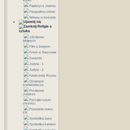
kobiet
Papieżyca Joanna
Pasqualina Lehner
Wdowy w Kościele
Religie a
sztuka
100 filmów
biblijnych
Film o świętym
Fresk w Staszowie
Gwiazda
Judyta - 1
Judyta - 2
Katakumby Rzymu
Ornament
średniowiecza
Pocałunek
Judasza
Początki sztuki
chrześci.
Powstanie teatru
FR
Symbolika barw
Symbolika kamieni