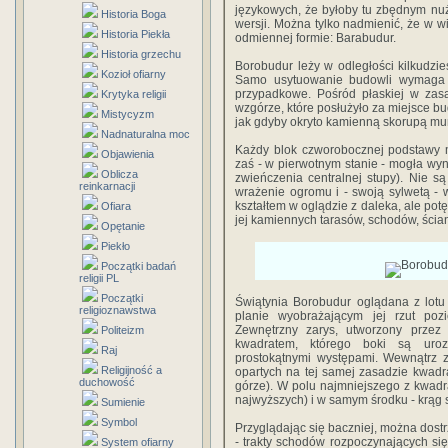
językowych, że byłoby tu zbędnym nu
Historia Boga
wersji. Można tylko nadmienić, że w 
Historia Piekła
odmiennej formie: Barabudur.
Historia grzechu
Borobudur leży w odległości kilkudzie
Kozioł ofiarny
Samo usytuowanie budowli wymaga k
przypadkowe. Pośród płaskiej w zasa
Krytyka religii
wzgórze, które posłużyło za miejsce b
Mistycyzm
jak gdyby okryto kamienną skorupą mu
Nadnaturalna moc
Każdy blok czworobocznej podstawy m
Objawienia
zaś - w pierwotnym stanie - mogła wyno
Oblicza
zwieńczenia centralnej stupy). Nie s
reinkarnacji
wrażenie ogromu i - swoją sylwetą - 
kształtem w oglądzie z daleka, ale potę
Ofiara
jej kamiennych tarasów, schodów, ścia
Opętanie
Piekło
Początki badań
religii PL
Początki
Świątynia Borobudur oglądana z lotu
religioznawstwa
planie wyobrażającym jej rzut pozi
Zewnętrzny zarys, utworzony przez 
Politeizm
kwadratem, którego boki są uroz
Raj
prostokątnymi występami. Wewnątrz z
Religijność a
opartych na tej samej zasadzie kwadr
duchowość
górze). W polu najmniejszego z kwadra
najwyższych) i w samym środku - krąg 
Sumienie
Symbol
Przyglądając się baczniej, można dostr
- trakty schodów rozpoczynających s
System ofiarny