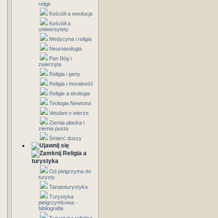
religii
Kościół a ewolucja
Kościół a
uniwersytety
Medycyna i religia
Neuroteologia
Pan Bóg i
zwierzęta
Religia i geny
Religia i moralność
Religie a ekologia
Teologia Newtona
Vetulani o wierze
Ziemia płaska i
ziemia pusta
Śmierć duszy
Religia a
turystyka
Od pielgrzyma do
turysty
Tanatoturystyka
Turystyka
pielgrzymkowa -
bibliografia