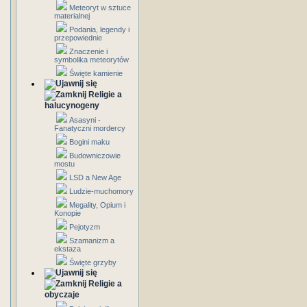
Meteoryt w sztuce
materialnej
Podania, legendy i
przepowiednie
Znaczenie i
symbolika meteorytów
Święte kamienie
Religie a
halucynogeny
Asasyni -
Fanatyczni mordercy
Bogini maku
Budowniczowie
mostu
LSD a New Age
Ludzie-muchomory
Megality, Opium i
Konopie
Pejotyzm
Szamanizm a
ekstaza
Święte grzyby
Religie a
obyczaje