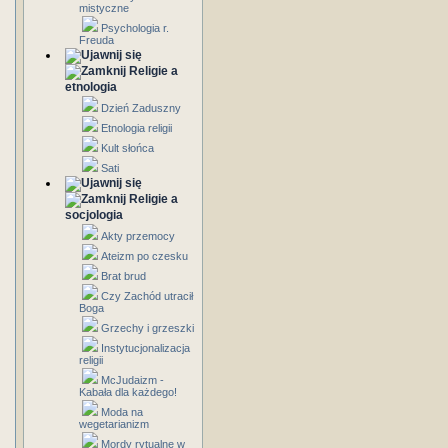
mistyczne
Psychologia r.
Freuda
Religie a
etnologia
Dzień Zaduszny
Etnologia religii
Kult słońca
Sati
Religie a
socjologia
Akty przemocy
Ateizm po czesku
Brat brud
Czy Zachód utracił
Boga
Grzechy i grzeszki
Instytucjonalizacja
religii
McJudaizm -
Kabała dla każdego!
Moda na
wegetarianizm
Mordy rytualne w