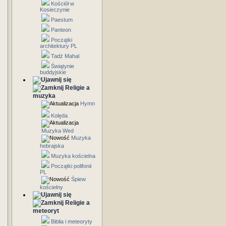
Kościół w
Kosieczynie
Paestum
Panteon
Początki
architektury PL
Tadż Mahal
Świątynie
buddyjskie
Religie a
muzyka
Hymn
Kolęda
Muzyka Wed
Muzyka
hebrajska
Muzyka kościelna
Początki polifonii
PL
Śpiew
kościelny
Religie a
meteoryt
Biblia i meteoryty