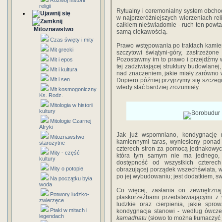
Rozwój historii
religii
Rytualny i ceremonialny system obchod
w najprzeróżniejszych wierzeniach rel
całkiem nieświadomie - ruch ten powtar
Mitoznawstwo
samą ciekawością.
Czas święty i mity
Prawo wstępowania po traktach kamie
Mit grecki
szczytowi świątyni-góry, zastrzeżon
Pozostawmy im to prawo i przejdźmy 
Mit i epos
tej zadziwiającej struktury budowlane
Mit i kultura
nad znaczeniem, jakie miały zarówno 
Mit i sen
Dopiero później przyjrzymy się szczegó
wtedy stać bardziej zrozumiały.
Mit kosmogoniczny
Ks. Rodz.
Mitologia w historii
kultury
Mitologie Czarnej
Afryki
Jak już wspomniano, kondygnację n
Mitoznawstwo
kamiennymi taras, wyniesiony ponad 
starożytne
czterech stron za pomocą jednakowyc
Mity - część
która tym samym nie ma jednego, 
kultury
dostępność od wszystkich czterec
Mity o potopie
obrazującej porządek wszechświata, wy
po jej wybudowaniu; jest dodatkiem, 
Na początku była
woda
Co więcej, zasłania on zewnętrzną 
Potwory ludzko-
płaskorzeźbami przedstawiającymi z
zwierzęce
ludzkie oraz cierpienia, jakie spro
Ptaki w mitach i
kondygnacja stanowi - według ówcze
legendach
kamadhatu
(słowo to można tłumaczyć 