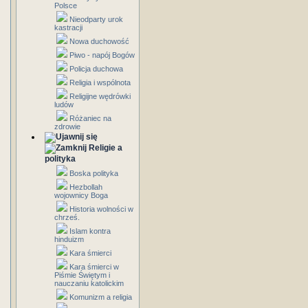
Polsce
Nieodparty urok
kastracji
Nowa duchowość
Piwo - napój Bogów
Policja duchowa
Religia i wspólnota
Religijne wędrówki
ludów
Różaniec na
zdrowie
Religie a
polityka
Boska polityka
Hezbollah
wojownicy Boga
Historia wolności w
chrześ.
Islam kontra
hinduizm
Kara śmierci
Kara śmierci w
Piśmie Świętym i
nauczaniu katolickim
Komunizm a religia