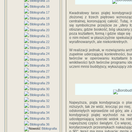
Bibliografia 15
Bibliografia 16
Bibliografia 17
Kwadratowy taras piątej kondygnacji
złożonej z trzech piętrowo wznosząc
Bibliografia 18
centralnej, koronującej całość. Tutaj
Bibliografia 19
się symboliczne przejście ze „sfery fo
obszaru, gdzie boskość, bóg ukazany je
Bibliografia 20
poza kształtem, formą i gdzie staje si
Bibliografia 21
o nim mówić w płaszczyźnie spekulacji 
wyrafinowanych, ale niekonkretnych.
Bibliografia 22
Bibliografia 23
W realizacji jednak, w rozwiązaniu arc
Bibliografia 24
zupełnie uderzającej konkretności, b
twórców w operowaniu kształtami br
Bibliografia 25
wnikliwości tych twórców programu ideo
Bibliografia 26
uczeni mnisi buddyjscy, wykazujący zd
Bibliografia 27
Bibliografia 28
Bibliografia 29
Bibliografia 30
Bibliografia 31
Bibliografia 32
Najwyższa, piąta kondygnacja o plan
niższych, tak że widz, krocząc po niej
Bibliografia 33
odsłoniętych wprawdzie od góry, ale
Bibliografia 34
kondygnacji piątej wychodzi na wzg
Bibliografia 35
udostępniającą szeroki widok na nie
najwyższej części świątyni. Co więcej,
Bibliografia 36
korytarzowych przesmykach nakazując
Bibliografia
o 90°, teraz ma inną sytuację: może 