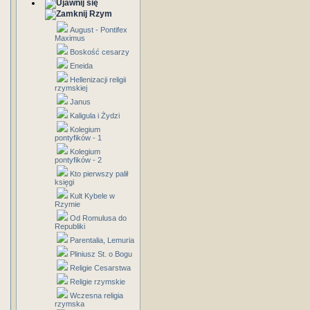
Rzym
August - Pontifex
Maximus
Boskość cesarzy
Eneida
Hellenizacji religii
rzymskiej
Janus
Kaligula i Żydzi
Kolegium
pontyfików - 1
Kolegium
pontyfików - 2
Kto pierwszy palił
księgi
Kult Kybele w
Rzymie
Od Romulusa do
Republiki
Parentalia, Lemuria
Pliniusz St. o Bogu
Religie Cesarstwa
Religie rzymskie
Wczesna religia
rzymska