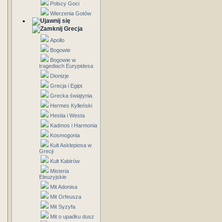
Polscy Goci
Wierzenia Gotów
Grecja
Apollo
Bogowie
Bogowie w
tragediach Eurypidesa
Dionizje
Grecja i Egipt
Grecka świątynia
Hermes Kylleński
Hestia i Westa
Kadmos i Harmonia
Kosmogonia
Kult Asklepiosa w
Grecji
Kult Kabirów
Misteria
Eleuzyjskie
Mit Adonisa
Mit Orfeusza
Mit Syzyfa
Mit o upadku dusz