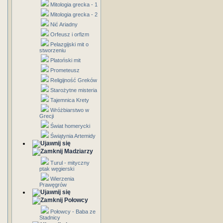
Mitologia grecka - 1
Mitologia grecka - 2
Nić Ariadny
Orfeusz i orfizm
Pelazgijski mit o
stworzeniu
Platoński mit
Prometeusz
Religijność Greków
Starożytne misteria
Tajemnica Krety
Wróżbiarstwo w
Grecji
Świat homerycki
Świątynia Artemidy
Madziarzy
Turul - mityczny
ptak węgierski
Wierzenia
Prawęgrów
Połowcy
Połowcy - Baba ze
Stadnicy