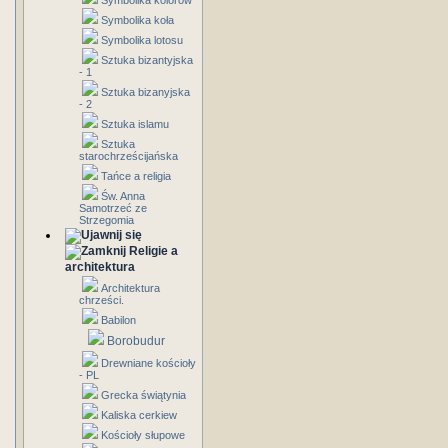
Symbolika kolorów
Symbolika koła
Symbolika lotosu
Sztuka bizantyjska
- 1
Sztuka bizanyjska
- 2
Sztuka islamu
Sztuka
starochrześcijańska
Tańce a religia
Św. Anna
Samotrzeć ze
Strzegomia
Religie a
architektura
Architektura
chrześci.
Babilon
Borobudur
Drewniane kościoły
- PL
Grecka świątynia
Kaliska cerkiew
Kościoły słupowe