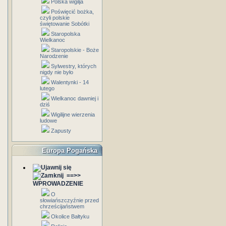
Polska wigilja
Poświęcić bożka,
czyli polskie
świętowanie Sobótki
Staropolska
Wielkanoc
Staropolskie - Boże
Narodzenie
Sylwestry, których
nigdy nie było
Walentynki - 14
lutego
Wielkanoc dawniej i
dziś
Wigilijne wierzenia
ludowe
Zapusty
Europa Pogańska
==>>
WPROWADZENIE
O
słowiańszczyźnie przed
chrześcijaństwem
Okolice Bałtyku