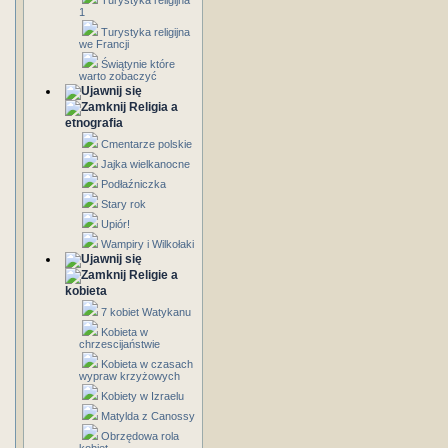
Turystyka religijna
1
Turystyka religijna
we Francji
Świątynie które
warto zobaczyć
Religia a
etnografia
Cmentarze polskie
Jajka wielkanocne
Podłaźniczka
Stary rok
Upiór!
Wampiry i Wilkołaki
Religie a
kobieta
7 kobiet Watykanu
Kobieta w
chrzescijaństwie
Kobieta w czasach
wypraw krzyżowych
Kobiety w Izraelu
Matylda z Canossy
Obrzędowa rola