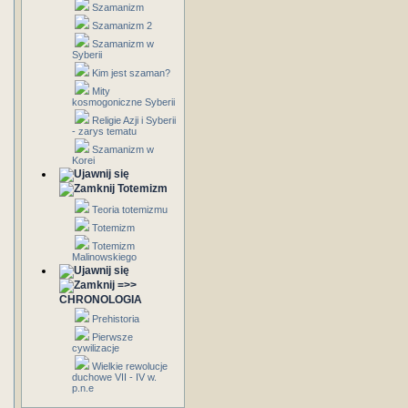
Szamanizm
Szamanizm 2
Szamanizm w
Syberii
Kim jest szaman?
Mity
kosmogoniczne Syberii
Religie Azji i Syberii
- zarys tematu
Szamanizm w
Korei
Totemizm
Teoria totemizmu
Totemizm
Totemizm
Malinowskiego
=>>
CHRONOLOGIA
Prehistoria
Pierwsze
cywilizacje
Wielkie rewolucje
duchowe VII - IV w.
p.n.e