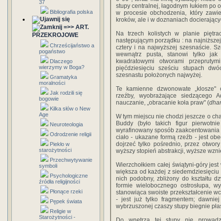
37
stupy centralnej, łagodnym łukiem po 
Bibliografia polska
w procesie obchodzenia, który zawi
kroków, ale i w doznaniach docierając
=>> ART.
Na trzech kolistych w planie piętr
PRZEKROJOWE
następującym porządku : na najniższej
Chrześcijaństwo a
cztery i na najwyższej szesnaście. S
pogaństwo
wewnątrz pusta, stanowi tylko ja
kwadratowymi otworami przeprut
Dlaczego
wierzymy w Boga?
pięćdziesięciu sześciu stupach dw
szesnastu położonych najwyżej.
Gramatyka
moralności
Te kamienne dzwonowate „klosze" o
Jak rodzili się
rzeźby, wyobrażające siedzącego 
bogowie
nauczanie, „obracanie koła praw" (
dha
Kilka słów o New
Age
W tym miejscu nie chodzi jeszcze o ch
Buddy (było takich figur pierwotn
Neuroteologia
wyrafinowany sposób zaakcentowania w
Odrodzenie religii
ciało - ukazane formą rzeźb - jest ob
dojrzeć tylko pośrednio, przez otwor
Piekło w
starożytności
wyższy stopień abstrakcji, wyższe wzn
Przechwytywanie
Wierzchołkiem całej świątyni-góry jest
symboli
większa od każdej z siedemdziesięciu 
Psychologiczne
nich podobny, zbliżony do kształtu 
źródła religijności
formie wielobocznego ostrosłupa, w
Płonące rzeki
stanowiąca swoiste przekształcenie wcz
- jest już tylko fragmentem; dawnie
Pępek świata
wybrzuszonej czaszy stupy biegnie pła
Religie w
Starożytności -
Do wnętrza tej stupy nie prowadz