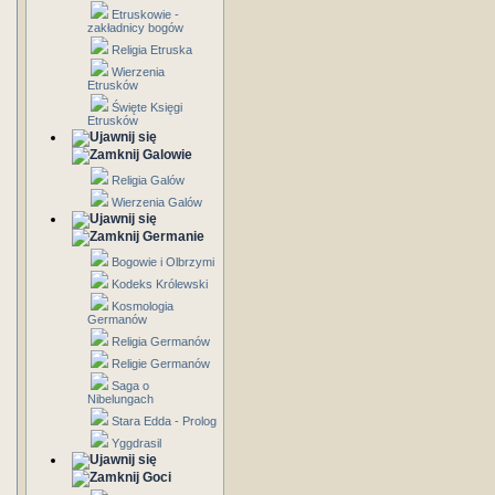
Etruskowie -
zakładnicy bogów
Religia Etruska
Wierzenia
Etrusków
Święte Księgi
Etrusków
Galowie
Religia Galów
Wierzenia Galów
Germanie
Bogowie i Olbrzymi
Kodeks Królewski
Kosmologia
Germanów
Religia Germanów
Religie Germanów
Saga o
Nibelungach
Stara Edda - Prolog
Yggdrasil
Goci