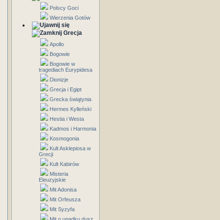
Polscy Goci
Wierzenia Gotów
Grecja
Apollo
Bogowie
Bogowie w
tragediach Eurypidesa
Dionizje
Grecja i Egipt
Grecka świątynia
Hermes Kylleński
Hestia i Westa
Kadmos i Harmonia
Kosmogonia
Kult Asklepiosa w
Grecji
Kult Kabirów
Misteria
Eleuzyjskie
Mit Adonisa
Mit Orfeusza
Mit Syzyfa
Mit o upadku dusz