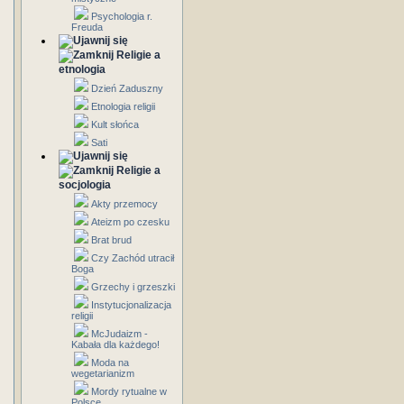
Psychologia r.
Freuda
Religie a
etnologia
Dzień Zaduszny
Etnologia religii
Kult słońca
Sati
Religie a
socjologia
Akty przemocy
Ateizm po czesku
Brat brud
Czy Zachód utracił
Boga
Grzechy i grzeszki
Instytucjonalizacja
religii
McJudaizm -
Kabała dla każdego!
Moda na
wegetarianizm
Mordy rytualne w
Polsce