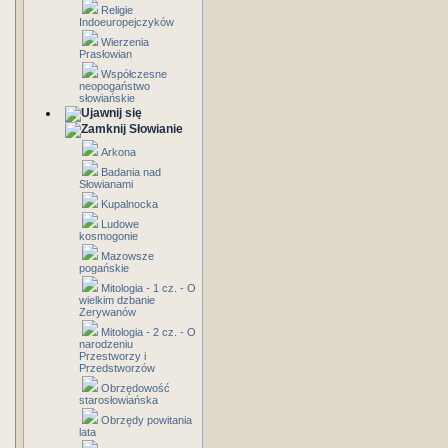
Religie
Indoeuropejczyków
Wierzenia
Prasłowian
Współczesne
neopogaństwo
słowiańskie
Słowianie
Arkona
Badania nad
Słowianami
Kupalnocka
Ludowe
kosmogonie
Mazowsze
pogańskie
Mitologia - 1 cz. - O
wielkim dzbanie
Zerywanów
Mitologia - 2 cz. - O
narodzeniu
Przestworzy i
Przedstworzów
Obrzędowość
starosłowiańska
Obrzędy powitania
lata