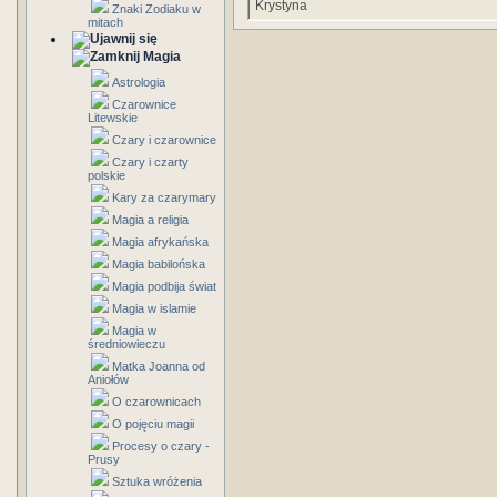
Krystyna
Znaki Zodiaku w
mitach
Magia
Astrologia
Czarownice
Litewskie
Czary i czarownice
Czary i czarty
polskie
Kary za czarymary
Magia a religia
Magia afrykańska
Magia babilońska
Magia podbija świat
Magia w islamie
Magia w
średniowieczu
Matka Joanna od
Aniołów
O czarownicach
O pojęciu magii
Procesy o czary -
Prusy
Sztuka wróżenia