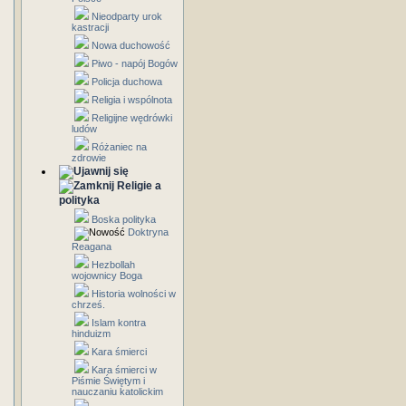
Nieodparty urok
kastracji
Nowa duchowość
Piwo - napój Bogów
Policja duchowa
Religia i wspólnota
Religijne wędrówki
ludów
Różaniec na
zdrowie
Religie a
polityka
Boska polityka
Doktryna
Reagana
Hezbollah
wojownicy Boga
Historia wolności w
chrześ.
Islam kontra
hinduizm
Kara śmierci
Kara śmierci w
Piśmie Świętym i
nauczaniu katolickim