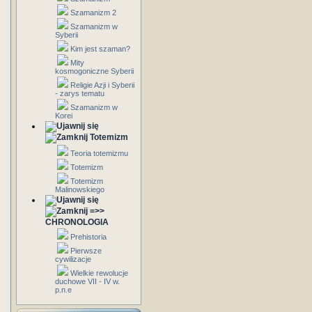
Szamanizm 2
Szamanizm w
Syberii
Kim jest szaman?
Mity
kosmogoniczne Syberii
Religie Azji i Syberii
- zarys tematu
Szamanizm w
Korei
Totemizm
Teoria totemizmu
Totemizm
Totemizm
Malinowskiego
=>>
CHRONOLOGIA
Prehistoria
Pierwsze
cywilizacje
Wielkie rewolucje
duchowe VII - IV w.
p.n.e