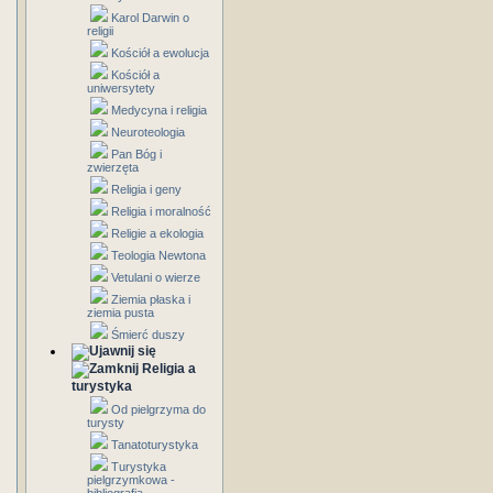
Karol Darwin o
religii
Kościół a ewolucja
Kościół a
uniwersytety
Medycyna i religia
Neuroteologia
Pan Bóg i
zwierzęta
Religia i geny
Religia i moralność
Religie a ekologia
Teologia Newtona
Vetulani o wierze
Ziemia płaska i
ziemia pusta
Śmierć duszy
Religia a
turystyka
Od pielgrzyma do
turysty
Tanatoturystyka
Turystyka
pielgrzymkowa -