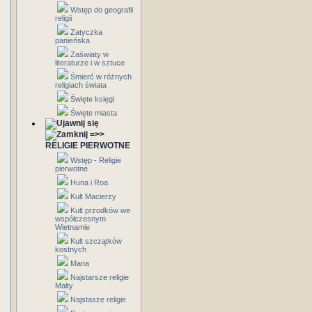
Wstęp do geografii
religii
Zatyczka
panieńska
Zaświaty w
literaturze i w sztuce
Śmierć w różnych
religiach świata
Święte księgi
Święte miasta
=>>
RELIGIE PIERWOTNE
Wstęp - Religie
pierwotne
Huna i Roa
Kult Macierzy
Kult przodków we
współczesnym
Wietnamie
Kult szczątków
kostnych
Mana
Najstarsze religie
Malty
Najstasze religie