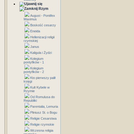
Rzym
August - Pontifex
Maximus
Boskość cesarzy
Eneida
Hellenizacji religii
rzymskiej
Janus
Kaligula i Żydzi
Kolegium
pontyfików - 1
Kolegium
pontyfików - 2
Kto pierwszy palił
księgi
Kult Kybele w
Rzymie
Od Romulusa do
Republiki
Parentalia, Lemuria
Pliniusz St. o Bogu
Religie Cesarstwa
Religie rzymskie
Wczesna religia