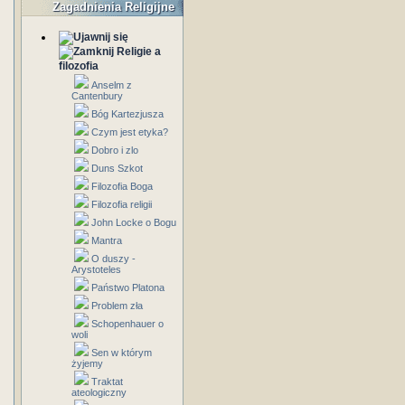
Zagadnienia Religijne
Religie a
filozofia
Anselm z
Cantenbury
Bóg Kartezjusza
Czym jest etyka?
Dobro i zlo
Duns Szkot
Filozofia Boga
Filozofia religii
John Locke o Bogu
Mantra
O duszy -
Arystoteles
Państwo Platona
Problem zła
Schopenhauer o
woli
Sen w którym
żyjemy
Traktat
ateologiczny