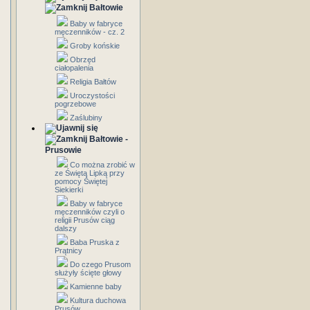
Bałtowie
Baby w fabryce
męczenników - cz. 2
Groby końskie
Obrzęd
ciałopalenia
Religia Bałtów
Uroczystości
pogrzebowe
Zaślubiny
Bałtowie -
Prusowie
Co można zrobić w
ze Świętą Lipką przy
pomocy Świętej
Siekierki
Baby w fabryce
męczenników czyli o
religii Prusów ciąg
dalszy
Baba Pruska z
Prątnicy
Do czego Prusom
służyły ścięte głowy
Kamienne baby
Kultura duchowa
Prusów