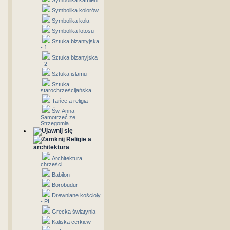
Symbolika kamieni
Symbolika kolorów
Symbolika koła
Symbolika lotosu
Sztuka bizantyjska
- 1
Sztuka bizanyjska
- 2
Sztuka islamu
Sztuka
starochrześcijańska
Tańce a religia
Św. Anna
Samotrzeć ze
Strzegomia
Religie a
architektura
Architektura
chrześci.
Babilon
Borobudur
Drewniane kościoły
- PL
Grecka świątynia
Kaliska cerkiew