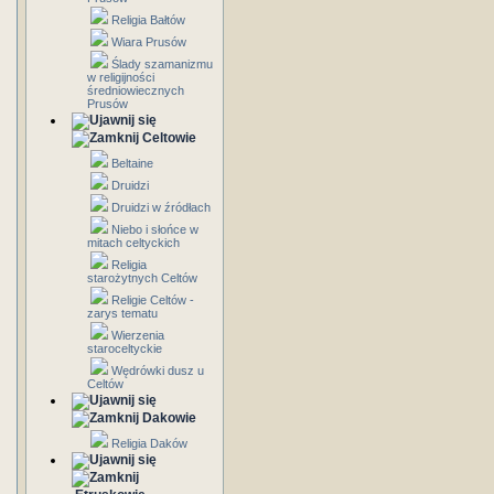
Religia Bałtów
Wiara Prusów
Ślady szamanizmu
w religijności
średniowiecznych
Prusów
Celtowie
Beltaine
Druidzi
Druidzi w źródłach
Niebo i słońce w
mitach celtyckich
Religia
starożytnych Celtów
Religie Celtów -
zarys tematu
Wierzenia
staroceltyckie
Wędrówki dusz u
Celtów
Dakowie
Religia Daków