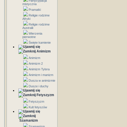
Partycypacja
mistyczna
Pramatki
Religie rodzime
Afryki
Religie rodzime
Australii
Wierzenia
pierwotne
Święte kamienie
Animizm
Animizm
Animizm 2
Animizm Tylora
Animizm i manizm
Dusza w animizmie
Dusze i duchy
Fetyszyzm
Fetyszyzm
Kult fetyszów
Szamanizm
Szamanizm