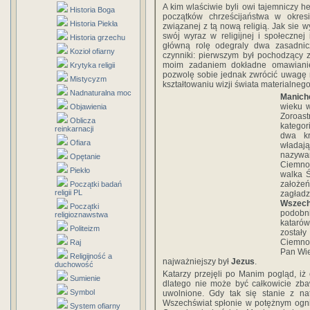
A kim wlaściwie byli owi tajemniczy he
Historia Boga
początków chrześcijaństwa w okre
Historia Piekła
związanej z tą nową religią. Jak sie 
swój wyraz w religijnej i społecznej 
Historia grzechu
główną rolę odegraly dwa zasadni
Kozioł ofiarny
czynniki: pierwszym był pochodzący 
moim zadaniem dokładne omawianie id
Krytyka religii
pozwolę sobie jednak zwrócić uwagę 
Mistycyzm
kształtowaniu wizji świata materialneg
Nadnaturalna moc
Manich
wieku w
Objawienia
Zoroas
Oblicza
kategor
reinkarnacji
dwa kr
Ofiara
władaj
nazywa
Opętanie
Ciemno
Piekło
walka Ś
założe
Początki badań
religii PL
zagła
Wszech
Początki
podobn
religioznawstwa
katarów
Politeizm
został
Ciemnoś
Raj
Pan Wie
Religijność a
najważniejszy był
Jezus
.
duchowość
Katarzy przejęli po Manim pogląd, iż
Sumienie
dlatego nie może być całkowicie zba
Symbol
uwolnione. Gdy tak się stanie z na
Wszechświat spłonie w potężnym ogniu,
System ofiarny