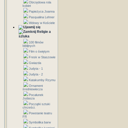
Obrzędowa rola
kobiet
Papieżyca Joanna
Pasqualina Lehner
Wdowy w Kościele
Religie a
sztuka
100 filmów
biblijnych
Film o świętym
Fresk w Staszowie
Gwiazda
Judyta - 1
Judyta - 2
Katakumby Rzymu
Ornament
średniowiecza
Pocałunek
Judasza
Początki sztuki
chrześci.
Powstanie teatru
FR
Symbolika barw