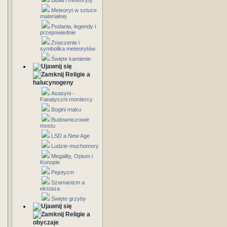
Biblia i meteoryty
Meteoryt w sztuce
materialnej
Podania, legendy i
przepowiednie
Znaczenie i
symbolika meteorytów
Święte kamienie
Religie a
halucynogeny
Asasyni -
Fanatyczni mordercy
Bogini maku
Budowniczowie
mostu
LSD a New Age
Ludzie-muchomory
Megality, Opium i
Konopie
Pejotyzm
Szamanizm a
ekstaza
Święte grzyby
Religie a
obyczaje