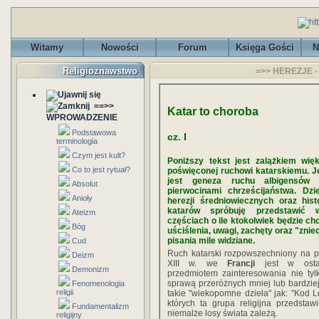
Witamy
Nowości
Forum
Księga Gości
N
Religioznawstwo
=>> HEREZJE - H
==>>
Katar to choroba
WPROWADZENIE
Podstawowa
cz. I
terminologia
Czym jest kult?
Poniższy tekst jest zalążkiem więk
Co to jest rytuał?
poświęconej ruchowi katarskiemu. 
jest geneza ruchu albigensów 
Absolut
pierwocinami chrześcijaństwa. Dzi
Anioły
herezji średniowiecznych oraz his
katarów spróbuję przedstawić 
Ateizm
częściach o ile ktokolwiek będzie chc
Bóg
uściślenia, uwagi, zachęty oraz "zni
pisania mile widziane.
Cud
Ruch katarski rozpowszechniony na pr
Deizm
XIII w. we
Francji
jest w osta
Demonizm
przedmiotem zainteresowania nie tyl
sprawą przeróżnych mniej lub bardzie
Fenomenologia
religii
takie "wiekopomne dzieła" jak: "Kod L
których ta grupa religijna przedstaw
Fundamentalizm
niemalże losy świata zależą.
religijny