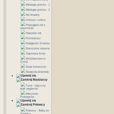
Mitologia grecka - 1
Mitologia grecka - 2
Nić Ariadny
Orfeusz i orfizm
Pelazgijski mit o
stworzeniu
Platoński mit
Prometeusz
Religijność Greków
Starożytne misteria
Tajemnica Krety
Wróżbiarstwo w
Grecji
Świat homerycki
Świątynia Artemidy
Madziarzy
Turul - mityczny
ptak węgierski
Wierzenia
Prawęgrów
Połowcy
Połowcy - Baba ze
Stadnicy