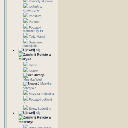
Kościoły słupowe
Kościół w
Kosieczynie
Paestum
Panteon
Początki
architektury PL
Tadż Mahal
Świątynie
buddyjskie
Religie a
muzyka
Hymn
Kolęda
Muzyka Wed
Muzyka
hebrajska
Muzyka kościelna
Początki polifonii
PL
Śpiew kościelny
Religie a
meteoryt