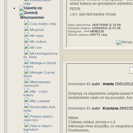
Rozwój historii
widać katarzy po gnostykach odziedzicz
religii
PEPSI
c.d.n. (jak ktoś będzie chciał)
Mitoznawstwo
Czas święty i mity
Data utworzenia:
16/07/2008 @ 22:08
Ostatnie zmiany:
12/04/2012 @ 07:28
Mit grecki
Kategoria :
=>> HEREZJE
Strona czytana
100771 razy
Mit i epos
Mit i kultura
Mit i sen
Mit kosmogoniczny
Ks. Rodz.
Mitologia w historii
kultury
Mitologie Czarnej
Afryki
Mitoznawstwo
Komentarz #2
autor :
Anette
25/01/2012
starożytne
Mity - część
Dziękuję za objawienie zalążka prawd K
kultury
kiedykolwiek udało mi się poczytać. Av
Mity o potopie
Na początku była
Komentarz #1
autor :
Krystyna
28/02/2
woda
Potwory ludzko-
Witam
zwierzęce
Ciekawy artykuł, proszę o c.d.
Ptaki w mitach i
Interesuje mnie wszystko, co związane j
legendach
Pozdrawiam,