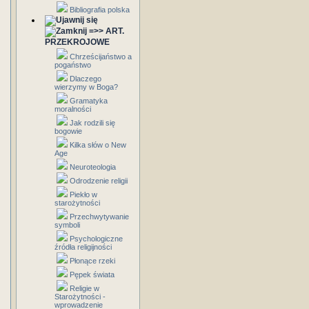
Bibliografia polska
=>> ART.
PRZEKROJOWE
Chrześcijaństwo a
pogaństwo
Dlaczego
wierzymy w Boga?
Gramatyka
moralności
Jak rodzili się
bogowie
Kilka słów o New
Age
Neuroteologia
Odrodzenie religii
Piekło w
starożytności
Przechwytywanie
symboli
Psychologiczne
źródła religijności
Płonące rzeki
Pępek świata
Religie w
Starożytności -
wprowadzenie