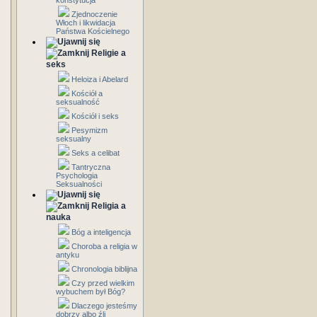
konstytucja
Zjednoczenie
Włoch i likwidacja
Państwa Kościelnego
Religie a
seks
Heloiza i Abelard
Kościół a
seksualność
Kościół i seks
Pesymizm
seksualny
Seks a celibat
Tantryczna
Psychologia
Seksualności
Religia a
nauka
Bóg a inteligencja
Choroba a religia w
antyku
Chronologia biblijna
Czy przed wielkim
wybuchem był Bóg?
Dlaczego jesteśmy
dobrzy albo źli