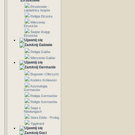
Etruskowie
Etruskowie -
zakładnicy bogów
Religia Etruska
Wierzenia
Etrusków
Święte Księgi
Etrusków
Galowie
Religia Galów
Wierzenia Galów
Germanie
Bogowie i Olbrzymi
Kodeks Królewski
Kosmologia
Germanów
Religia Germanów
Religie Germanów
Saga o
Nibelungach
Stara Edda - Prolog
Yggdrasil
Goci