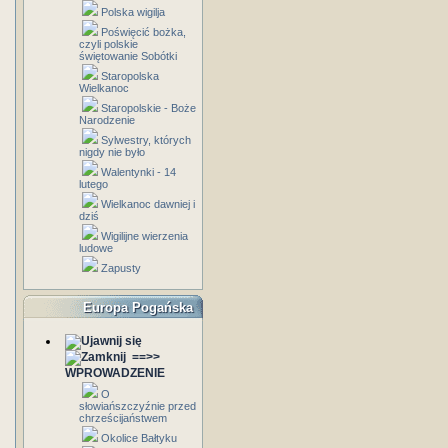
Polska wigilja
Poświęcić bożka,
czyli polskie
świętowanie Sobótki
Staropolska
Wielkanoc
Staropolskie - Boże
Narodzenie
Sylwestry, których
nigdy nie było
Walentynki - 14
lutego
Wielkanoc dawniej i
dziś
Wigilijne wierzenia
ludowe
Zapusty
Europa Pogańska
==>>
WPROWADZENIE
O
słowiańszczyźnie przed
chrześcijaństwem
Okolice Bałtyku