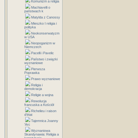
Komunizm a religia
Machiavelli o
państwach k
Matylda z Canossy
Mieszko I religia i
polityka
Neokonserwatyzm
w USA
Neopoganizm w
Niemczech
Pacelli i Pavelic
Państwo i związki
wyznaniowe
Pierwsza
Poprawka
Prawo wyznaniowe
Religia i
demokracja
Religie a wojna
Rewolucja
francuska a Kościół
Richelieu i raison
d'état
Tajemnica Joanny
'Arc
Wyznaniowa
Skandynawia: Religia a