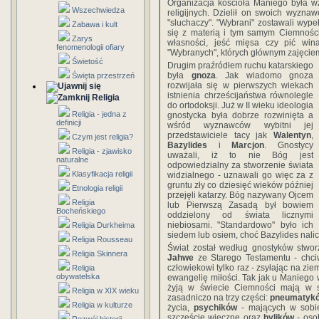
Organizacja kościoła Maniego była 
Wszechwiedza
religijnych. Dzielił on swoich wyzna
"sluchaczy". "Wybrani" zostawali wype
Zabawa i kult
się z materią i tym samym Ciemności
Zarys
własności, jeść mięsa czy pić win
fenomenologii ofiary
"Wybranych", których głównym zajęciem
Świetość
Drugim praźródłem ruchu katarskiego
była
gnoza
. Jak wiadomo gnoza
Święta przestrzeń
rozwijała się w pierwszych wiekach
istnienia chrześcijaństwa równolegle
Religia
do ortodoksji. Już w II wieku ideologia
Religia - jedna z
gnostycka była dobrze rozwinięta a
definicji
wśród wyznawców wybitni jej
przedstawiciele tacy jak
Walentyn
,
Czym jest religia?
Bazylides
i
Marcjon
. Gnostycy
Religia - zjawisko
uważali, iż to nie Bóg jest
naturalne
odpowiedzialny za stworzenie świata
Klasyfikacja religii
widzialnego - uznawali go więc za z
gruntu zły co dziesięć wieków później
Etnologia religii
przejęli katarzy. Bóg nazywany Ojcem
Religia
lub Pierwszą Zasadą był bowiem
Bocheńskiego
oddzielony od świata licznymi
niebiosami. "Standardowo" było ich
Religia Durkheima
siedem lub osiem, choć Bazylides nalic
Religia Rousseau
Świat został według gnostyków stwo
Religia Skinnera
Jahwe
ze Starego Testamentu - chci
człowiekowi tylko raz - zsyłając na 
Religia
obywatelska
ewangelię miłości. Tak jak u Maniego 
żyją w świecie Ciemności mają w sob
Religia w XIX wieku
zasadniczo na trzy części:
pneumatyk
Religia w kulturze
życia,
psychików
- mających w sobie
szczęście wieczne oraz
hylików
- oso