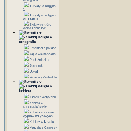
bibliografia
Turystyka religijna
1
Turystyka religijna
we Francji
Świątynie które
warto zobaczyć
Religia a
etnografia
Cmentarze polskie
Jajka wielkanocne
Podłaźniczka
Stary rok
Upiór!
Wampiry i Wilkołaki
Religie a
kobieta
7 kobiet Watykanu
Kobieta w
chrzescijaństwie
Kobieta w czasach
wypraw krzyżowych
Kobiety w Izraelu
Matylda z Canossy