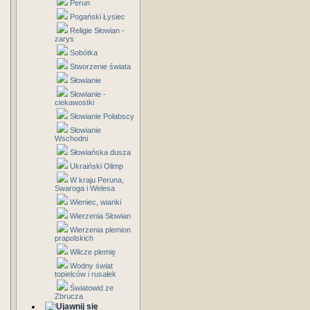
Perun
Pogański Łysiec
Religie Słowian -
zarys
Sobótka
Stworzenie świata
Słowianie
Słowianie -
ciekawostki
Słowianie Połabscy
Słowianie
Wschodni
Słowiańska dusza
Ukraiński Olimp
W kraju Peruna,
Swaroga i Welesa
Wieniec, wianki
Wierzenia Słowian
Wierzenia plemion
prapolskich
Wilcze plemię
Wodny świat
topielców i rusałek
Światowid ze
Zbrucza