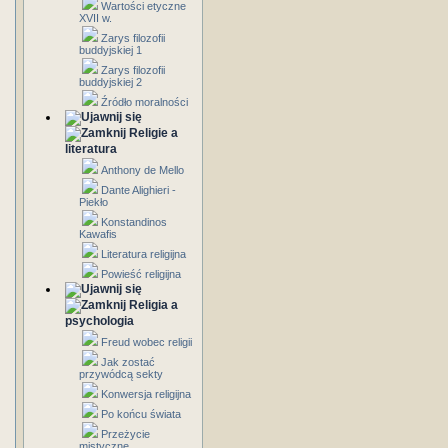
Wartości etyczne
XVII w.
Zarys filozofii
buddyjskiej 1
Zarys filozofii
buddyjskiej 2
Źródło moralności
Religie a
literatura
Anthony de Mello
Dante Alighieri -
Piekło
Konstandinos
Kawafis
Literatura religijna
Powieść religijna
Religia a
psychologia
Freud wobec religii
Jak zostać
przywódcą sekty
Konwersja religijna
Po końcu świata
Przeżycie
mistyczne