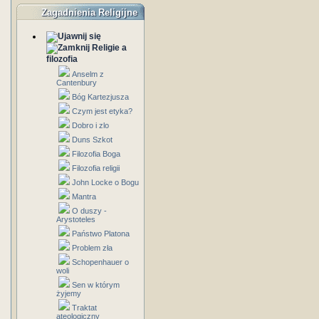
Zagadnienia Religijne
Religie a
filozofia
Anselm z
Cantenbury
Bóg Kartezjusza
Czym jest etyka?
Dobro i zlo
Duns Szkot
Filozofia Boga
Filozofia religii
John Locke o Bogu
Mantra
O duszy -
Arystoteles
Państwo Platona
Problem zła
Schopenhauer o
woli
Sen w którym
żyjemy
Traktat
ateologiczny