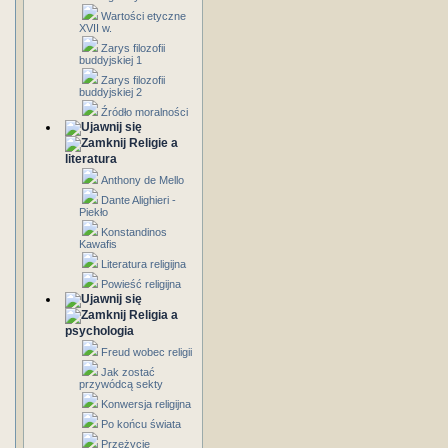
Wartości etyczne
XVII w.
Zarys filozofii
buddyjskiej 1
Zarys filozofii
buddyjskiej 2
Źródło moralności
Religie a
literatura
Anthony de Mello
Dante Alighieri -
Piekło
Konstandinos
Kawafis
Literatura religijna
Powieść religijna
Religia a
psychologia
Freud wobec religii
Jak zostać
przywódcą sekty
Konwersja religijna
Po końcu świata
Przeżycie