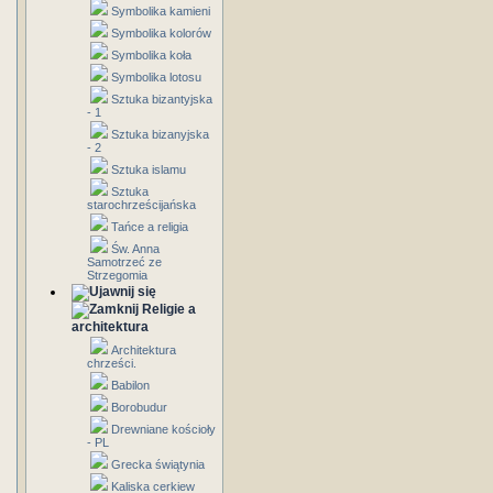
Symbolika kamieni
Symbolika kolorów
Symbolika koła
Symbolika lotosu
Sztuka bizantyjska
- 1
Sztuka bizanyjska
- 2
Sztuka islamu
Sztuka
starochrześcijańska
Tańce a religia
Św. Anna
Samotrzeć ze
Strzegomia
Religie a
architektura
Architektura
chrześci.
Babilon
Borobudur
Drewniane kościoły
- PL
Grecka świątynia
Kaliska cerkiew