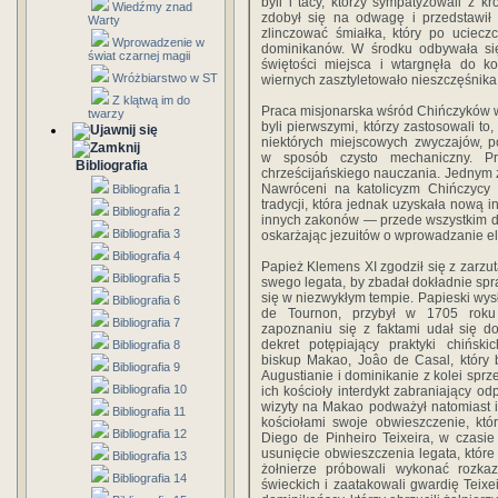
byli i tacy, którzy sympatyzowali z k
Wiedźmy znad
zdobył się na odwagę i przedstawił 
Warty
zlinczować śmiałka, który po uciecz
Wprowadzenie w
dominikanów. W środku odbywała się
świat czarnej magii
świętości miejsca i wtargnęła do k
Wróżbiarstwo w ST
wiernych zasztyletowało nieszczęśnika
Z klątwą im do
Praca misjonarska wśród Chińczyków 
twarzy
byli pierwszymi, którzy zastosowali to
niektórych miejscowych zwyczajów, p
w sposób czysto mechaniczny. Prz
Bibliografia
chrześcijańskiego nauczania. Jednym z
Nawróceni na katolicyzm Chińczycy 
Bibliografia 1
tradycji, która jednak uzyskała nową int
Bibliografia 2
innych zakonów — przede wszystkim d
Bibliografia 3
oskarżając jezuitów o wprowadzanie e
Bibliografia 4
Papież Klemens XI zgodził się z zarzut
Bibliografia 5
swego legata, by zbadał dokładnie sp
się w niezwykłym tempie. Papieski wysł
Bibliografia 6
de Tournon, przybył w 1705 ro
Bibliografia 7
zapoznaniu się z faktami udał się d
dekret potępiający praktyki chiński
Bibliografia 8
biskup Makao, Joâo de Casal, który 
Bibliografia 9
Augustianie i dominikanie z kolei sprz
Bibliografia 10
ich kościoły interdykt zabraniający o
wizyty na Makao podważył natomiast 
Bibliografia 11
kościołami swoje obwieszczenie, kt
Bibliografia 12
Diego de Pinheiro Teixeira, w czas
usunięcie obwieszczenia legata, które
Bibliografia 13
żołnierze próbowali wykonać rozkaz
Bibliografia 14
świeckich i zaatakowali gwardię Tei