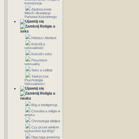
konstytucja
Zjednoczenie
Włoch i likwidacja
Państwa Kościelnego
Religie a
seks
Heloiza i Abelard
Kościół a
seksualność
Kościół i seks
Pesymizm
seksualny
Seks a celibat
Tantryczna
Psychologia
Seksualności
Religia a
nauka
Bóg a inteligencja
Choroba a religia w
antyku
Chronologia biblijna
Czy przed wielkim
wybuchem był Bóg?
Dlaczego jesteśmy