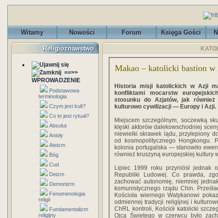
Witamy
Nowości
Forum
Księga Gości
N
Religioznawstwo
KATOL
Makao – katolicki bastion w 
==>>
WPROWADZENIE
Historia misji katolickich w Azji m
Podstawowa
konfliktami mocarstw europejskic
terminologia
stosunku do Azjatów, jak również
Czym jest kult?
kulturowo cywilizacji — Europy i Azji.
Co to jest rytuał?
Miejscem szczególnym, soczewką skupi
Absolut
klęski aktorów dalekowschodniej sceny
niewielki skrawek lądu, przylepiony d
Anioły
od kosmopolitycznego Hongkongu. Pr
Ateizm
kolonia portugalska — stanowiło ewenem
również kruszyną europejskiej kultury w
Bóg
Cud
Lipiec 1999 roku przyniósł jednak 
Deizm
Republiki Ludowej. Co prawda, zg
zachować autonomię, niemniej jednak
Demonizm
komunistycznego rządu Chin. Prześlad
Fenomenologia
Kościoła wiernego Watykanowi pokazu
religii
odmiennej tradycji religijnej i kultur
ChRL kontroli, Kościół katolicki szcze
Fundamentalizm
religijny
Ojca Świętego w czerwcu było zacho