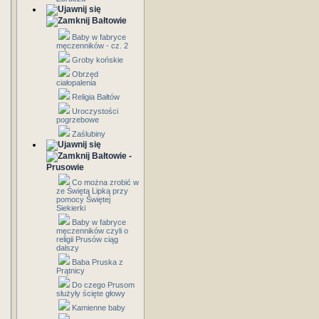
Bałtowie
Baby w fabryce
męczenników - cz. 2
Groby końskie
Obrzęd
ciałopalenia
Religia Bałtów
Uroczystości
pogrzebowe
Zaślubiny
Bałtowie -
Prusowie
Co można zrobić w
ze Świętą Lipką przy
pomocy Świętej
Siekierki
Baby w fabryce
męczenników czyli o
religii Prusów ciąg
dalszy
Baba Pruska z
Prątnicy
Do czego Prusom
służyły ścięte głowy
Kamienne baby