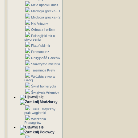
Mit o upadku dusz
Mitologia grecka - 1
Mitologia grecka - 2
Nić Ariadny
Orfeusz i orfizm
Pelazgijski mit o
stworzeniu
Platoński mit
Prometeusz
Religijność Greków
Starożytne misteria
Tajemnica Krety
Wróżbiarstwo w
Grecji
Świat homerycki
Świątynia Artemidy
Madziarzy
Turul - mityczny
ptak węgierski
Wierzenia
Prawęgrów
Połowcy