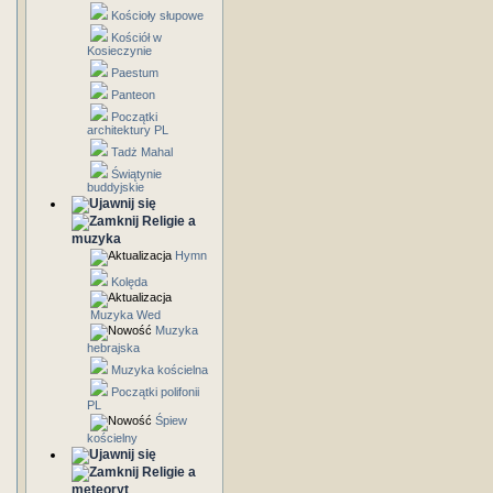
Kościoły słupowe
Kościół w
Kosieczynie
Paestum
Panteon
Początki
architektury PL
Tadż Mahal
Świątynie
buddyjskie
Religie a
muzyka
Hymn
Kolęda
Muzyka Wed
Muzyka
hebrajska
Muzyka kościelna
Początki polifonii
PL
Śpiew
kościelny
Religie a
meteoryt