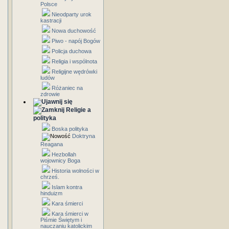
Polsce
Nieodparty urok
kastracji
Nowa duchowość
Piwo - napój Bogów
Policja duchowa
Religia i wspólnota
Religijne wędrówki
ludów
Różaniec na
zdrowie
Religie a
polityka
Boska polityka
Doktryna
Reagana
Hezbollah
wojownicy Boga
Historia wolności w
chrześ.
Islam kontra
hinduizm
Kara śmierci
Kara śmierci w
Piśmie Świętym i
nauczaniu katolickim