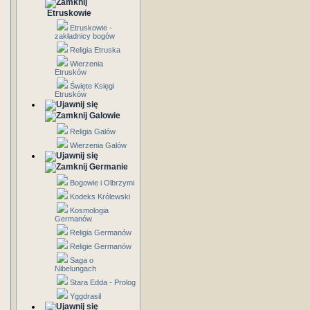
Etruskowie
Etruskowie -
zakładnicy bogów
Religia Etruska
Wierzenia
Etrusków
Święte Księgi
Etrusków
Galowie
Religia Galów
Wierzenia Galów
Germanie
Bogowie i Olbrzymi
Kodeks Królewski
Kosmologia
Germanów
Religia Germanów
Religie Germanów
Saga o
Nibelungach
Stara Edda - Prolog
Yggdrasil