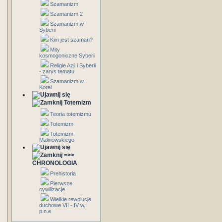
Szamanizm
Szamanizm 2
Szamanizm w
Syberii
Kim jest szaman?
Mity
kosmogoniczne Syberii
Religie Azji i Syberii
- zarys tematu
Szamanizm w
Korei
Totemizm
Teoria totemizmu
Totemizm
Totemizm
Malinowskiego
=>>
CHRONOLOGIA
Prehistoria
Pierwsze
cywilizacje
Wielkie rewolucje
duchowe VII - IV w.
p.n.e