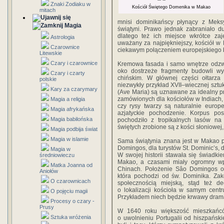
Znaki Zodiaku w
Kościół Świętego Domenika w Makao
mitach
mnisi dominikańscy płynący z Meks
Magia
świątyni. Prawo jednak zabraniało 
dlatego też ich miejsce wkrótce zaję
Astrologia
uważany za najpiękniejszy, kościół 
Czarownice
ciekawym połączeniem europejskiego b
Litewskie
Czary i czarownice
Kremowa fasada i samo wnętrze odzwie
oko dostrzeże fragmenty budowli w
Czary i czarty
chińskim. W głównej części ołtarza
polskie
niezwykły przykład XVII–wiecznej sztuk
Kary za czarymary
(Ave Maria) są uznawane za idealny przy
zamówionych dla kościołów w Indiach, 
Magia a religia
czy rysy twarzy są naturalnie europe
Magia afrykańska
azjatyckie pochodzenie. Korpus po
Magia babilońska
pochodziło z tropikalnych lasów na 
świętych zrobione są z kości słoniowej,
Magia podbija świat
Magia w islamie
Sama świątynia znana jest w Makao p
Domingos, dla turystów St. Dominic’s, 
Magia w
W swojej historii stawała się świadkie
średniowieczu
Makao, a czasami miały ogromny wp
Matka Joanna od
Chinach. Położenie Sâo Domingos odz
Aniołów
która pochodzi od św. Dominika. Za
O czarownicach
społecznością miejską, stąd też 
o lokalizacji kościoła w samym cent
O pojęciu magii
Przykładem niech będzie krwawy dramat, 
Procesy o czary -
Prusy
W 1640 roku większość mieszkańcó
Sztuka wróżenia
o uwolnieniu Portugalii od hiszpański