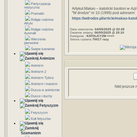
Partycypacja
mistyczna
Artykuł:
Makao – katolicki bastion w Azji
"W drodze" nr 10 (1999) pod adresem:
Pramatki
https://wdrodze.pl/article/makao-katol
Religie rodzime
Afryki
Data utworzenia:
04/05/2025 @ 02:49
Religie rodzime
Ostatnie zmiany:
06/05/2025 @ 20:10
Australii
Kategoria :
KATOLICYZM <<==
Wierzenia
Strona czytana
70017 razy
pierwotne
Święte kamienie
Animizm
Animizm
Animizm 2
Animizm Tylora
Animizm i manizm
Nikt jeszcze 
Dusza w animizmie
Dusze i duchy
Fetyszyzm
Fetyszyzm
Kult fetyszów
Szamanizm