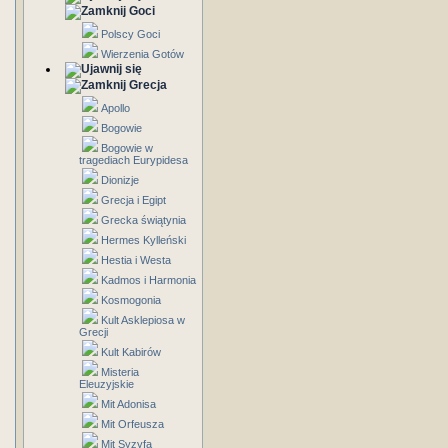
Goci
Polscy Goci
Wierzenia Gotów
Grecja
Apollo
Bogowie
Bogowie w
tragediach Eurypidesa
Dionizje
Grecja i Egipt
Grecka świątynia
Hermes Kylleński
Hestia i Westa
Kadmos i Harmonia
Kosmogonia
Kult Asklepiosa w
Grecji
Kult Kabirów
Misteria
Eleuzyjskie
Mit Adonisa
Mit Orfeusza
Mit Syzyfa