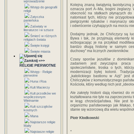
wprowadzenie
Kolejną znaną świątynią taoistyczną
Wstęp do geografii
oznacza port A–Ma, bogini żeglarzy. 
religii
obecność na statkach płynących do K
Zatyczka
natomiast tych, którzy nie przygotow
panieńska
pielgrzymki rybaków i marynarzy skł
i odwrócenie czyhających na morzu ni
Zaświaty w
literaturze i w sztuce
Dodajmy jednak, że Chińczycy są lud
Śmierć w różnych
Bywa i tak, że przyjmują elementy ki
religiach świata
wzbogacając je na przykład modlitwam
Święte księgi
bardzo długą historię w samym ces
duchowy” ma licznych zwolenników.
Święte miasta
Czasy sporów jezuitów z dominikan
=>>
zadaniem jest zwyczajna praca 
RELIGIE PIERWOTNE
społeczeństwie, troska o tych, którz
modernizacji byłej kolonii. Tradycj
Wstęp - Religie
pierwotne
„katolickiego bastionu w Azji” jes
Chińczyków z komunistycznego państwa w
Huna i Roa
Kościoła, który według nich jest „ideo
Kult Macierzy
Ale zakręty historii dają również do
Kult przodków we
kształtowana nie tyle na zaprzeczeniu
współczesnym
Wietnamie
w krąg chrześcijaństwa. Nie jest t
organizmu państwowego jak Makao, t
Kult szczątków
stanie się wzorcową dla wielu wspólnot
kostnych
Mana
Piotr Kłodkowski
Najstarsze religie
Malty
*
Najstasze religie