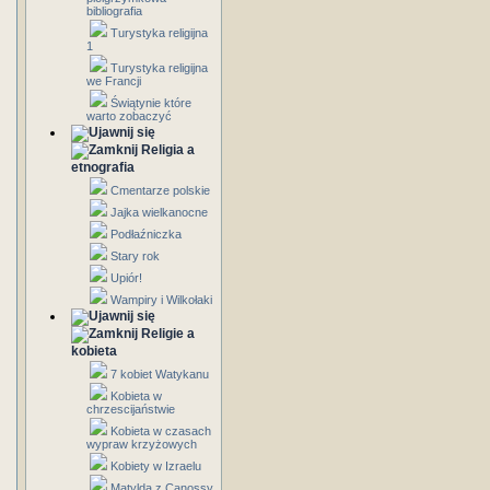
bibliografia
Turystyka religijna
1
Turystyka religijna
we Francji
Świątynie które
warto zobaczyć
Religia a
etnografia
Cmentarze polskie
Jajka wielkanocne
Podłaźniczka
Stary rok
Upiór!
Wampiry i Wilkołaki
Religie a
kobieta
7 kobiet Watykanu
Kobieta w
chrzescijaństwie
Kobieta w czasach
wypraw krzyżowych
Kobiety w Izraelu
Matylda z Canossy