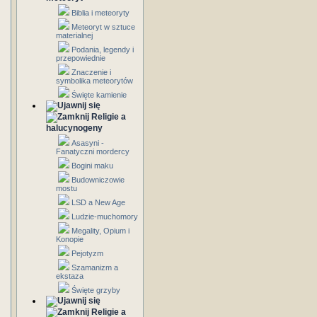
Biblia i meteoryty
Meteoryt w sztuce
materialnej
Podania, legendy i
przepowiednie
Znaczenie i
symbolika meteorytów
Święte kamienie
Religie a
halucynogeny
Asasyni -
Fanatyczni mordercy
Bogini maku
Budowniczowie
mostu
LSD a New Age
Ludzie-muchomory
Megality, Opium i
Konopie
Pejotyzm
Szamanizm a
ekstaza
Święte grzyby
Religie a