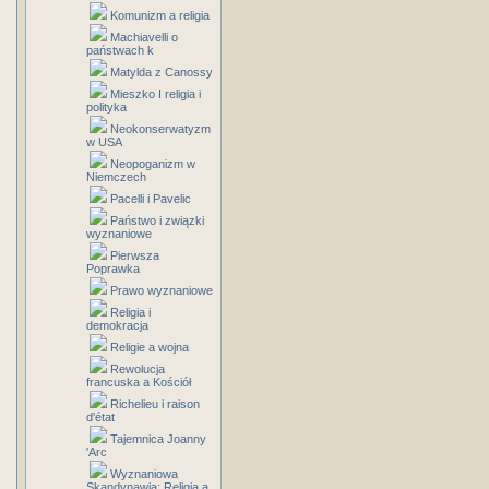
Komunizm a religia
Machiavelli o
państwach k
Matylda z Canossy
Mieszko I religia i
polityka
Neokonserwatyzm
w USA
Neopoganizm w
Niemczech
Pacelli i Pavelic
Państwo i związki
wyznaniowe
Pierwsza
Poprawka
Prawo wyznaniowe
Religia i
demokracja
Religie a wojna
Rewolucja
francuska a Kościół
Richelieu i raison
d'état
Tajemnica Joanny
'Arc
Wyznaniowa
Skandynawia: Religia a