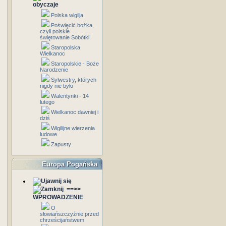
obyczaje
Polska wigilja
Poświęcić bożka,
czyli polskie
świętowanie Sobótki
Staropolska
Wielkanoc
Staropolskie - Boże
Narodzenie
Sylwestry, których
nigdy nie było
Walentynki - 14
lutego
Wielkanoc dawniej i
dziś
Wigilijne wierzenia
ludowe
Zapusty
Europa Pogańska
==>>
WPROWADZENIE
O
słowiańszczyźnie przed
chrześcijaństwem