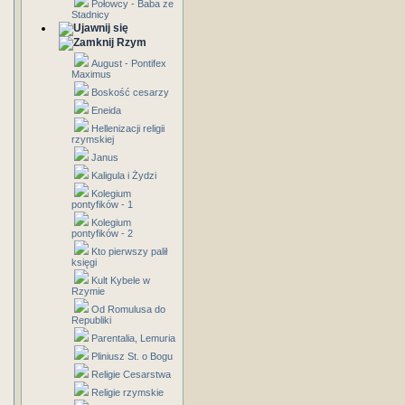
Połowcy - Baba ze
Stadnicy
Rzym
August - Pontifex
Maximus
Boskość cesarzy
Eneida
Hellenizacji religii
rzymskiej
Janus
Kaligula i Żydzi
Kolegium
pontyfików - 1
Kolegium
pontyfików - 2
Kto pierwszy palił
księgi
Kult Kybele w
Rzymie
Od Romulusa do
Republiki
Parentalia, Lemuria
Pliniusz St. o Bogu
Religie Cesarstwa
Religie rzymskie