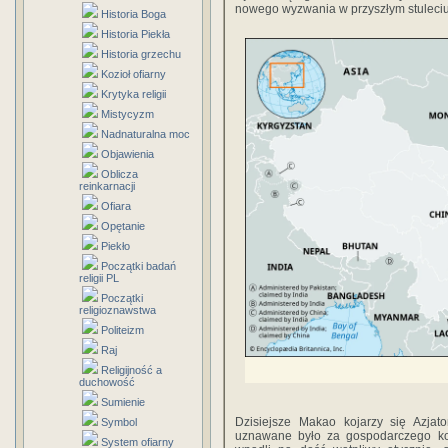
nowego wyzwania w przyszłym stuleciu 
Historia Boga
Historia Piekła
Historia grzechu
Kozioł ofiarny
Krytyka religii
Mistycyzm
Nadnaturalna moc
Objawienia
Oblicza
reinkarnacji
Ofiara
Opętanie
Piekło
Początki badań
religii PL
Początki
religioznawstwa
Politeizm
Raj
Religijność a
duchowość
Sumienie
Dzisiejsze Makao kojarzy się Azjat
Symbol
uznawane było za gospodarczego ko
System ofiarny