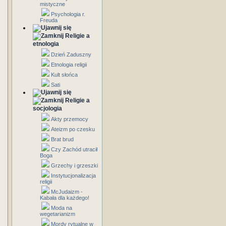
mistyczne
Psychologia r.
Freuda
Religie a
etnologia
Dzień Zaduszny
Etnologia religii
Kult słońca
Sati
Religie a
socjologia
Akty przemocy
Ateizm po czesku
Brat brud
Czy Zachód utracił
Boga
Grzechy i grzeszki
Instytucjonalizacja
religii
McJudaizm -
Kabała dla każdego!
Moda na
wegetarianizm
Mordy rytualne w