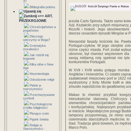
37
Kościół Świętego Pawła w Makao
Bibliografia polska
=>> ART.
PRZEKROJOWE
jezuita Carlo Spinola. Także samo ko
Azji. Kształciło przy-szłych misjonarzy
Chrześcijaństwo a
filozofii i historii. Jego absolwentam
pogaństwo
dworze cesarskim dynastii Mingów w P
Dlaczego
wierzymy w Boga?
Nieopodal fasady kościoła św. Pawła
Portugal-czyków. W jego obrębie zo
Gramatyka
moralności
różne części miasta. Fort został wybud
obronne; był również więzieniem dla
Jak rodzili się
swoją militarną rolę spełniał nie ty
bogowie
konkurentów Portugalii.
Kilka słów o New
Age
W XVII i XVIII wieku potęga morsk
Neuroteologia
Anglików i Holendrów. Ci ostatni zapra
zaatakowali miejscowy port w 1622 rok
Odrodzenie religii
wystrzelony z fortu Monte trafił w s
Piekło w
zmusiło najeźdźców do gwałtownej uci
starożytności
Makao to również przykład koegzyst
Przechwytywanie
symboli
mieszkańców stanowią Chińczycy (
elementów chrześcijańskich państwa 
Psychologiczne
i konfucjańskiej. Najlepszym przykł
źródła religijności
w mieście. Majestatyczne posągi Buddó
Płonące rzeki
lampiony przypominają, że mimo wszy
osiemnastu starożytnych mędrców, to
Pępek świata
ślad. Tradycja głosi bowiem, że mędrze
Religie w
Marco Polo.
Starożytności -