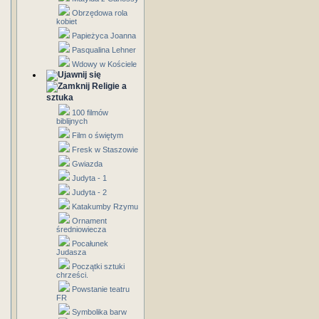
Obrzędowa rola
kobiet
Papieżyca Joanna
Pasqualina Lehner
Wdowy w Kościele
Religie a
sztuka
100 filmów
biblijnych
Film o świętym
Fresk w Staszowie
Gwiazda
Judyta - 1
Judyta - 2
Katakumby Rzymu
Ornament
średniowiecza
Pocałunek
Judasza
Początki sztuki
chrześci.
Powstanie teatru
FR
Symbolika barw