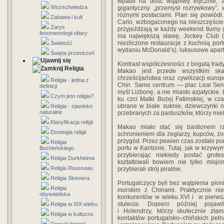
wpadli na dość wątpliwy etycznie, 
Wszechwiedza
gigantyczny „przemysł rozrywkowy”,
różnymi postaciami. Plan się powiód
Zabawa i kult
Carlo, wzbogaconego na nieszczęście 
Zarys
przyjeżdżają w każdy weekend tłumy g
fenomenologii ofiary
ma największą sławę, Jockey Club (
niezliczone restauracje z kuchnią por
Świetość
wydaniu McDonald’s), luksusowe aparta
Święta przestrzeń
Kontrast współczesności z bogatą trad
Religia
Makao jest przede wszystkim skar
chrześcijaństwa oraz cywilizacji europ
Religia - jedna z
Chin. Samo centrum — plac Leal Sena
definicji
myśl Lizbonę, a nie miasto azjatyckie.
Czym jest religia?
ku czci Matki Bożej Fatimskiej, w cz
ubrane w białe suknie, dziewczynki 
Religia - zjawisko
naturalne
przebranych za pastuszków, którzy mie
Klasyfikacja religii
Makao miało stać się bastionem rzy
Etnologia religii
schronieniem dla żeglarzy, kupców, żo
przygód. Przez pewien czas zostało p
Religia
portu w Kantonie. Tutaj, jak w krzywym z
Bocheńskiego
przybierając niekiedy postać grotes
Religia Durkheima
kształtowali bowiem nie tylko misjo
Religia Rousseau
przybierali strój piratów.
Religia Skinnera
Portugalczycy byli bez wątpienia pio
Religia
morskim z Chinami. Praktycznie ni
obywatelska
konkurentów w wieku XVI i w pierwsz
stulecia. Dopiero później pojawi
Religia w XIX wieku
i Holendrzy, którzy skutecznie zł
Religia w kulturze
kontaktów portugalsko–chińskich pełna