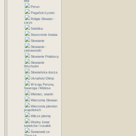
lata
Perun
Pogański Łysiec
Religie Słowian -
zarys
Sobótka
Stworzenie świata
Słowianie
Słowianie -
ciekawostki
Słowianie Połabscy
Słowianie
Wschodni
Słowiańska dusza
Ukraiński Olimp
W kraju Peruna,
Swaroga i Welesa
Wieniec, wianki
Wierzenia Słowian
Wierzenia plemion
prapolskich
Wilcze plemię
Wodny świat
topielców i rusałek
Światowid ze
Zbrucza