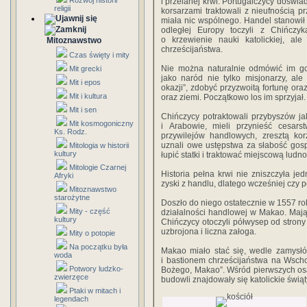
Rozwój historii
i przelanej krwi. Portugalczycy doświa
religii
korsarzami traktowali z nieufnością pr
miała nic wspólnego. Handel stanowił 
odległej Europy toczyli z Chińczyk
o krzewienie nauki katolickiej, a
Mitoznawstwo
chrześcijaństwa.
Czas święty i mity
Nie można naturalnie odmówić im gorl
Mit grecki
jako naród nie tylko misjonarzy, ale
Mit i epos
okazji”, zdobyć przyzwoitą fortunę or
Mit i kultura
oraz ziemi. Początkowo los im sprzyjał.
Mit i sen
Chińczycy potraktowali przybyszów ja
Mit kosmogoniczny
i Arabowie, mieli przynieść cesars
Ks. Rodz.
przywilejów handlowych, zresztą kor
uznali owe ustępstwa za słabość gosp
Mitologia w historii
kultury
łupić statki i traktować miejscową lud
Mitologie Czarnej
Historia pełna krwi nie zniszczyła je
Afryki
zyski z handlu, dlatego wcześniej czy 
Mitoznawstwo
starożytne
Doszło do niego ostatecznie w 1557 ro
Mity - część
działalności handlowej w Makao. Mają
kultury
Chińczycy otoczyli półwysep od stron
uzbrojona i liczna załoga.
Mity o potopie
Na początku była
Makao miało stać się, wedle zamysłó
woda
i bastionem chrześcijaństwa na Wsch
Potwory ludzko-
Bożego, Makao”. Wśród pierwszych osad
zwierzęce
budowli znajdowały się katolickie świąt
Ptaki w mitach i
legendach