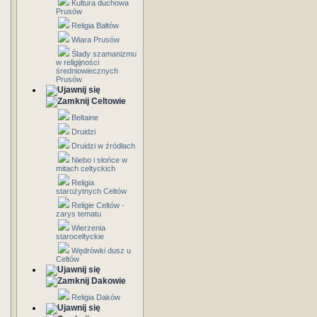
Kultura duchowa
Prusów
Religia Bałtów
Wiara Prusów
Ślady szamanizmu
w religijności
średniowiecznych
Prusów
Celtowie
Beltaine
Druidzi
Druidzi w źródłach
Niebo i słońce w
mitach celtyckich
Religia
starożytnych Celtów
Religie Celtów -
zarys tematu
Wierzenia
staroceltyckie
Wędrówki dusz u
Celtów
Dakowie
Religia Daków