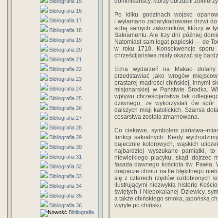
dominikańscy, którzy obrzucili żołnier
Bibliografia 15
Bibliografia 16
Po kilku godzinach wojsko opanow
Bibliografia 17
i wyłamano zabarykadowane drzwi do k
sobą samych zakonników, którzy w ty
Bibliografia 18
Sakramentu. Ale trzy dni później domin
Bibliografia 19
Natomiast sam legat papieski — de Tou
w roku 1710. Konsekwencje sporu o
Bibliografia 20
chrześcijaństwa miały okazać się bardz
Bibliografia 21
Echa wydarzeń na Makao dotarły d
Bibliografia 22
przedstawiać jako wrogów miejscowy
Bibliografia 23
prastarej mądrości chińskiej, innymi 
Bibliografia 24
misjonarskiej w Państwie Środka. W
wpływu chrześcijaństwa tak odległeg
Bibliografia 25
dziwnego, że wykorzystali ów spór 
Bibliografia 26
dalszych misji katolickich. Szansa do
cesarstwa została zmarnowana.
Bibliografia 27
Bibliografia 28
Co ciekawe, symbolem państwa–miasta
funkcji sakralnych. Kiedy wychodzim
Bibliografia 29
bajecznie kolorowych, wąskich ulicz
Bibliografia 30
najbardziej wyszukane pamiątki, t
Bibliografia 31
niewielkiego placyku, skąd dojrzeć 
fasada dawnego kościoła św. Pawła. W
Bibliografia 32
drapacze chmur na tle błękitnego ni
Bibliografia 33
się z czterech rzędów ozdobionych k
ilustrującymi niezwykłą historię Kośc
Bibliografia 34
świętych i Niepokalanej Dziewicy, sy
Bibliografia 35
a także chińskiego smoka, japońską ch
wyryte po chińsku.
Bibliografia 36
Bibliografia