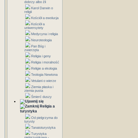
dobrzy albo źli
Karol Darwin o
religii
Kościół a ewolucja
Kościół a
uniwersytety
Medycyna i religia
Neuroteologia
Pan Bóg i
zwierzęta
Religia i geny
Religia i moralność
Religie a ekologia
Teologia Newtona
Vetulani o wierze
Ziemia płaska i
ziemia pusta
Śmierć duszy
Religia a
turystyka
Od pielgrzyma do
turysty
Tanatoturystyka
Turystyka
pielgrzymkowa -