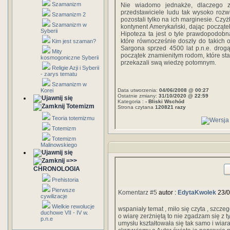
Szamanizm
Nie wiadomo jednakże, dlaczego z
przedstawiciele ludu tak wysoko rozwi
Szamanizm 2
pozostali tylko na ich marginesie. Czy
Szamanizm w
kontynent Amerykański, dając począt
Syberii
Hipoteza ta jest o tyle prawdopodobna,
które równocześnie doszły do takich o
Kim jest szaman?
Sargona sprzed 4500 lat p.n.e. dro
Mity
początek znamienitym rodom, które stan
kosmogoniczne Syberii
przekazali swą wiedzę potomnym.
Religie Azji i Syberii
- zarys tematu
Szamanizm w
Korei
Data utworzenia:
04/06/2008 @ 00:27
Ostatnie zmiany:
31/10/2020 @ 22:59
Kategoria :
- Bliski Wschód
Totemizm
Strona czytana
120821 razy
Teoria totemizmu
Totemizm
Totemizm
Malinowskiego
=>>
CHRONOLOGIA
Prehistoria
Pierwsze
Komentarz #5
autor :
EdytaKwolek
23/0
cywilizacje
Wielkie rewolucje
wspaniały temat , miło się czyta , szcz
duchowe VII - IV w.
o wiarę zerżniętą to nie zgadzam się z 
p.n.e
umysłu kształtowała się tak samo i wiar