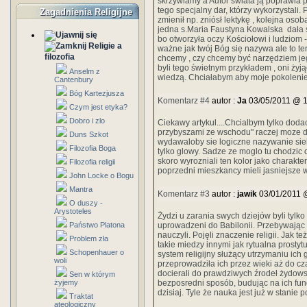
skrzywiamy a Autor świata ją poprawia 
tego specjalny dar, którzy wykorzystali
Zagadnienia Religijne
zmienił np. zniósł lektykę , kolejna osob
jedna s.Maria Faustyna Kowalska dała ś
bo otworzyła oczy Kościołowi i ludziom 
Religie a
ważne jak twój Bóg się nazywa ale to ten
filozofia
chcemy , czy chcemy być narzędziem jeg
byli tego świetnym przykładem , oni żyją
Anselm z
wiedzą. Chciałabym aby moje pokolenie
Cantenbury
Bóg Kartezjusza
Komentarz #4
autor :
Ja
03/05/2011 @ 1
Czym jest etyka?
Dobro i zlo
Ciekawy artykul....Chcialbym tylko doda
przybyszami ze wschodu" raczej moze d
Duns Szkot
wydawaloby sie logiczne nazywanie sieb
Filozofia Boga
tylko glowy. Sadze ze moglo tu chodzic 
skoro wyrozniali ten kolor jako charakter
Filozofia religii
poprzedni mieszkancy mieli jasniejsze wl
John Locke o Bogu
Mantra
Komentarz #3
autor :
jawik
03/01/2011 
O duszy -
Arystoteles
Żydzi u zarania swych dziejów byli tylko
Państwo Platona
uprowadzeni do Babilonii. Przebywając
nauczyli. Pojęli znaczenie religii. Jak t
Problem zła
takie miedzy innymi jak rytualna prostyt
Schopenhauer o
system religijny służący utrzymaniu ich
woli
przeprowadziła ich przez wieki aż do c
docierali do prawdziwych źrodeł żydowski
Sen w którym
żyjemy
bezposredni sposób, budując na ich fun
dzisiaj. Tyle że nauka jest już w stan
Traktat
ateologiczny