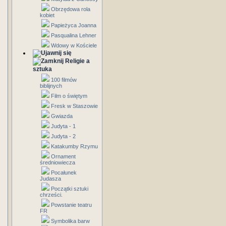
Obrzędowa rola
kobiet
Papieżyca Joanna
Pasqualina Lehner
Wdowy w Kościele
Religie a
sztuka
100 filmów
biblijnych
Film o świętym
Fresk w Staszowie
Gwiazda
Judyta - 1
Judyta - 2
Katakumby Rzymu
Ornament
średniowiecza
Pocałunek
Judasza
Początki sztuki
chrześci.
Powstanie teatru
FR
Symbolika barw