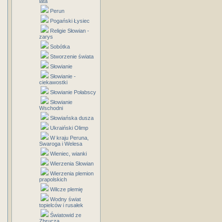
lata
Perun
Pogański Łysiec
Religie Słowian -
zarys
Sobótka
Stworzenie świata
Słowianie
Słowianie -
ciekawostki
Słowianie Połabscy
Słowianie
Wschodni
Słowiańska dusza
Ukraiński Olimp
W kraju Peruna,
Swaroga i Welesa
Wieniec, wianki
Wierzenia Słowian
Wierzenia plemion
prapolskich
Wilcze plemię
Wodny świat
topielców i rusałek
Światowid ze
Zbrucza