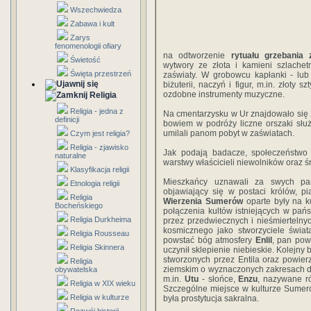
Wszechwiedza
Zabawa i kult
Zarys
fenomenologii ofiary
na odtworzenie
rytuału grzebania 
Świetość
wytwory ze złota i kamieni szlache
Święta przestrzeń
zaświaty. W grobowcu kapłanki - lub
biżuterii, naczyń i figur, m.in. złoty 
ozdobne instrumenty muzyczne.
Religia
Religia - jedna z
Na cmentarzysku w Ur znajdowało się 
definicji
bowiem w podróży liczne orszaki służ
umilali panom pobyt w zaświatach.
Czym jest religia?
Religia - zjawisko
Jak podają badacze, społeczeństwo d
naturalne
warstwy właścicieli niewolników oraz ś
Klasyfikacja religii
Mieszkańcy uznawali za swych 
Etnologia religii
objawiający się w postaci królów, p
Religia
Wierzenia Sumerów
oparte były na ku
Bocheńskiego
połączenia kultów istniejących w pań
Religia Durkheima
przez przedwiecznych i nieśmiertelny
kosmicznego jako stworzyciele świat
Religia Rousseau
powstać bóg atmosfery
Enlil
, pan powi
Religia Skinnera
uczynił sklepienie niebieskie. Kolejny
stworzonych przez Entila oraz powier
Religia
ziemskim o wyznaczonych zakresach dzi
obywatelska
m.in.
Utu
- słońce,
Enzu
, nazywane 
Religia w XIX wieku
Szczególne miejsce w kulturze Sumeró
Religia w kulturze
była prostytucja sakralna.