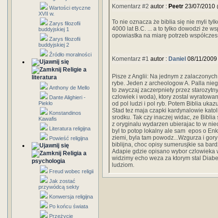
Komentarz #2
autor :
Peetr
23/07/2010 
Wartości etyczne
XVII w.
To nie oznacza że biblia się nie myli tyl
Zarys filozofii
4000 lat B.C. ... a to tylko dowodzi że 
buddyjskiej 1
opowiastka na miarę potrzeb współczesn
Zarys filozofii
buddyjskiej 2
Źródło moralności
Komentarz #1
autor :
Daniel
08/11/2009
Religie a
Pisze z Anglii: Na jednym z zalaczony
literatura
rybe. Jeden z archeologow A. Palla nieg
Anthony de Mello
to zwyczaj zaczerpniety przez starozytn
czlowiek i woda), ktory zostal wyratow
Dante Alighieri -
Piekło
od pol ludzi i pol ryb. Potem Biblia uka
Stad tez maja czapki kardynalowie kato
Konstandinos
srodku. Tak czy inaczej widac, ze Biblia
Kawafis
z oryginalu wydarzen ubierajac to w nie
Literatura religijna
byl to potop lokalny ale sam epos o Enk
ziemi, byla tam powodz...Wzgurza i gory 
Powieść religijna
biblijna, choc opisy sumerusjkie sa bar
Adapie gdzie opisano wybor czlowieka 
Religia a
widzimy echo weza za ktorym stal Diabel
psychologia
ludziom.
Freud wobec religii
Jak zostać
przywódcą sekty
Konwersja religijna
Po końcu świata
Przeżycie