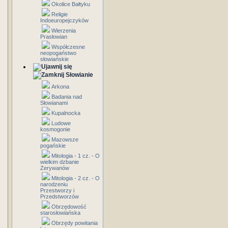
Okolice Bałtyku
Religie
Indoeuropejczyków
Wierzenia
Prasłowian
Współczesne
neopogaństwo
słowiańskie
Słowianie
Arkona
Badania nad
Słowianami
Kupalnocka
Ludowe
kosmogonie
Mazowsze
pogańskie
Mitologia - 1 cz. - O
wielkim dzbanie
Zerywanów
Mitologia - 2 cz. - O
narodzeniu
Przestworzy i
Przedstworzów
Obrzędowość
starosłowiańska
Obrzędy powitania