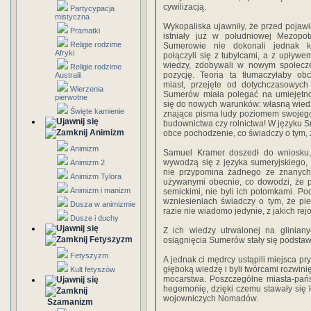
cywilizacją.
Partycypacja
mistyczna
Wykopaliska ujawniły, że przed poja
Pramatki
istniały już w południowej Mezopota
Religie rodzime
Sumerowie nie dokonali jednak k
Afryki
połączyli się z tubylcami, a z upływe
wiedzy, zdobywali w nowym społecz
Religie rodzime
pozycję. Teoria ta tłumaczyłaby o
Australii
miast, przejęte od dotychczasowych
Wierzenia
Sumerów miała polegać na umiejętno
pierwotne
się do nowych warunków: własną wiedzę
Święte kamienie
znające pisma ludy poziomem swojego
budownictwa czy rolnictwa! W języku 
Animizm
obce pochodzenie, co świadczy o tym, 
Animizm
Samuel Kramer doszedł do wniosku,
wywodzą się z języka sumeryjskiego,
Animizm 2
nie przypomina żadnego ze znanych 
Animizm Tylora
używanymi obecnie, co dowodzi, że p
Animizm i manizm
semickimi, nie byli ich potomkami. P
wzniesieniach świadczy o tym, że pi
Dusza w animizmie
razie nie wiadomo jedynie, z jakich re
Dusze i duchy
Z ich wiedzy utrwalonej na gliniany
Fetyszyzm
osiągnięcia Sumerów stały się podstaw
Fetyszyzm
A jednak ci mędrcy ustąpili miejsca 
głęboką wiedzę i byli twórcami rozwinięt
Kult fetyszów
mocarstwa. Poszczególne miasta-pańs
hegemonię, dzięki czemu stawały się 
wojowniczych Nomadów.
Szamanizm