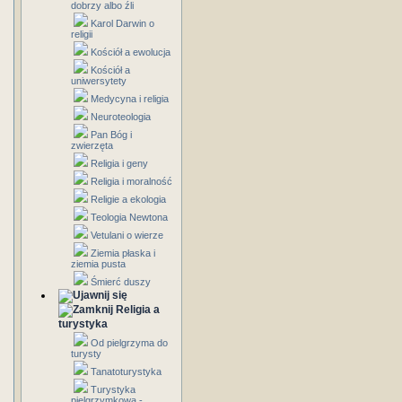
dobrzy albo źli
Karol Darwin o
religii
Kościół a ewolucja
Kościół a
uniwersytety
Medycyna i religia
Neuroteologia
Pan Bóg i
zwierzęta
Religia i geny
Religia i moralność
Religie a ekologia
Teologia Newtona
Vetulani o wierze
Ziemia płaska i
ziemia pusta
Śmierć duszy
Religia a
turystyka
Od pielgrzyma do
turysty
Tanatoturystyka
Turystyka
pielgrzymkowa -