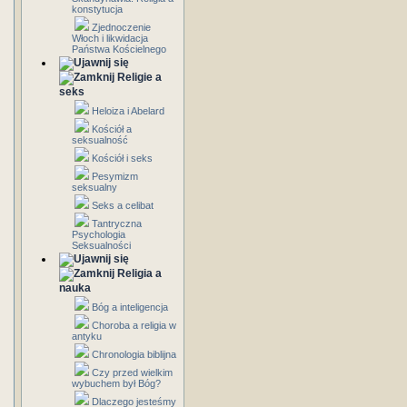
konstytucja
Zjednoczenie
Włoch i likwidacja
Państwa Kościelnego
Religie a
seks
Heloiza i Abelard
Kościół a
seksualność
Kościół i seks
Pesymizm
seksualny
Seks a celibat
Tantryczna
Psychologia
Seksualności
Religia a
nauka
Bóg a inteligencja
Choroba a religia w
antyku
Chronologia biblijna
Czy przed wielkim
wybuchem był Bóg?
Dlaczego jesteśmy