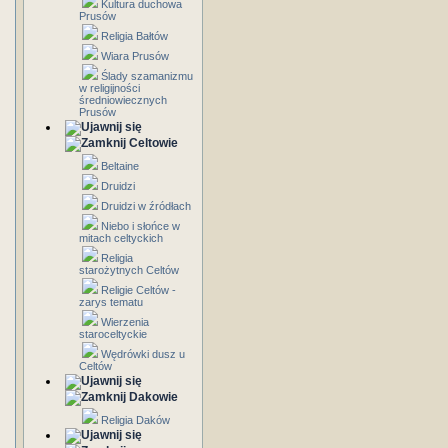
Kultura duchowa
Prusów
Religia Bałtów
Wiara Prusów
Ślady szamanizmu
w religijności
średniowiecznych
Prusów
Celtowie
Beltaine
Druidzi
Druidzi w źródłach
Niebo i słońce w
mitach celtyckich
Religia
starożytnych Celtów
Religie Celtów -
zarys tematu
Wierzenia
staroceltyckie
Wędrówki dusz u
Celtów
Dakowie
Religia Daków