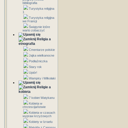
bibliografia
Turystyka religijna
1
Turystyka religijna
we Francji
Świątynie które
warto zobaczyć
Religia a
etnografia
Cmentarze polskie
Jajka wielkanocne
Podłaźniczka
Stary rok
Upiór!
Wampiry i Wilkołaki
Religie a
kobieta
7 kobiet Watykanu
Kobieta w
chrzescijaństwie
Kobieta w czasach
wypraw krzyżowych
Kobiety w Izraelu
Matylda z Canossy