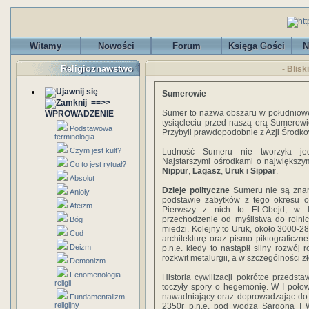
Witamy
Nowości
Forum
Księga Gości
N
Religioznawstwo
- Blis
Sumerowie
==>>
Sumer to nazwa obszaru w południowej M
WPROWADZENIE
tysiącleciu przed naszą erą Sumerowie 
Podstawowa
Przybyli prawdopodobnie z Azji Środkow
terminologia
Czym jest kult?
Ludność Sumeru nie tworzyła jed
Najstarszymi ośrodkami o największym
Co to jest rytuał?
Nippur
,
Lagasz
,
Uruk
i
Sippar
.
Absolut
Dzieje polityczne
Sumeru nie są znane
Anioły
podstawie zabytków z tego okresu okr
Ateizm
Pierwszy z nich to El-Obejd, w l
przechodzenie od myślistwa do rolni
Bóg
miedzi. Kolejny to Uruk, około 3000-
Cud
architekturę oraz pismo piktograficzn
Deizm
p.n.e. kiedy to nastąpił silny rozwój 
rozkwit metalurgii, a w szczególności zł
Demonizm
Fenomenologia
Historia cywilizacji pokrótce przedsta
religii
toczyły spory o hegemonię. W I poło
nawadniający oraz doprowadzając do 
Fundamentalizm
religijny
2350r p.n.e. pod wodzą Sargona I W