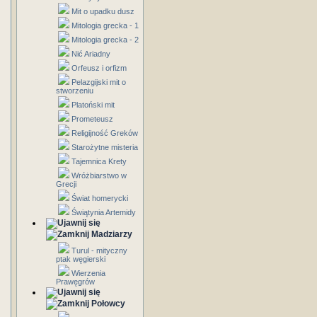
Mit o upadku dusz
Mitologia grecka - 1
Mitologia grecka - 2
Nić Ariadny
Orfeusz i orfizm
Pelazgijski mit o
stworzeniu
Platoński mit
Prometeusz
Religijność Greków
Starożytne misteria
Tajemnica Krety
Wróżbiarstwo w
Grecji
Świat homerycki
Świątynia Artemidy
Madziarzy
Turul - mityczny
ptak węgierski
Wierzenia
Prawęgrów
Połowcy