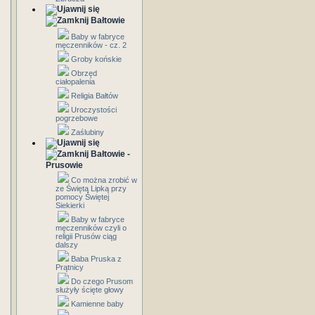
Bałtowie
Baby w fabryce
męczenników - cz. 2
Groby końskie
Obrzęd
ciałopalenia
Religia Bałtów
Uroczystości
pogrzebowe
Zaślubiny
Bałtowie -
Prusowie
Co można zrobić w
ze Świętą Lipką przy
pomocy Świętej
Siekierki
Baby w fabryce
męczenników czyli o
religii Prusów ciąg
dalszy
Baba Pruska z
Prątnicy
Do czego Prusom
służyły ścięte głowy
Kamienne baby