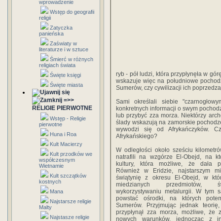
wprowadzenie
Wstęp do geografii
religii
Zatyczka
panieńska
Zaświaty w
literaturze i w sztuce
Śmierć w różnych
religiach świata
ryb - pół ludzi, która przypłynęła w g
Święte księgi
wskazuje więc na południowe pochodz
Święte miasta
Sumerów, czy cywilizacji ich poprzedza
=>>
Sami określali siebie "czarnogłow
RELIGIE PIERWOTNE
konkretnych informacji o swym pochodz
lub przybyć zza morza. Niektórzy arc
Wstęp - Religie
ślady wskazują na zamorskie pochodz
pierwotne
wywodzi się od Afrykańczyków. Cz
Huna i Roa
Afrykańskiego?
Kult Macierzy
W odległości około sześciu kilometr
Kult przodków we
natrafili na wzgórze El-Obejd, na k
współczesnym
kultury, która możliwe, że dała 
Wietnamie
Również w Eridzie, najstarszym mi
Kult szczątków
świątynię z okresu El-Obejd, w któ
kostnych
miedzianych przedmiotów, 
wykorzystywaniu metalurgii. W tym 
Mana
powstać ośrodki, na których pote
Najstarsze religie
Sumerów. Przyjmując jednak teorię,
Malty
przypłynął zza morza, możliwe, że 
Najstasze religie
nowych warunków, jednocząc z inn