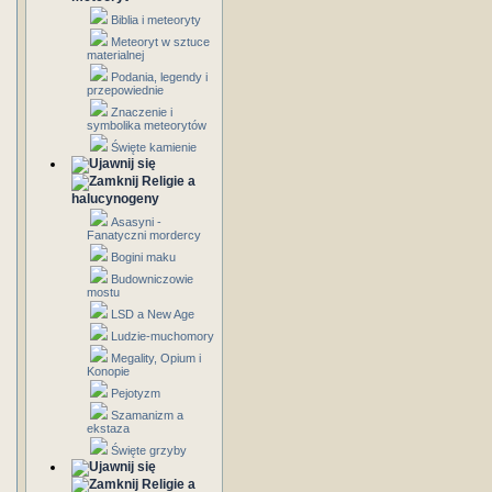
Biblia i meteoryty
Meteoryt w sztuce
materialnej
Podania, legendy i
przepowiednie
Znaczenie i
symbolika meteorytów
Święte kamienie
Religie a
halucynogeny
Asasyni -
Fanatyczni mordercy
Bogini maku
Budowniczowie
mostu
LSD a New Age
Ludzie-muchomory
Megality, Opium i
Konopie
Pejotyzm
Szamanizm a
ekstaza
Święte grzyby
Religie a