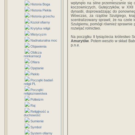
wpłynęło na silne przemieszanie się 
Historia Boga
koczowniczych, Gutejczyków, w XXII 
Historia Piekła
dynastii, doprowadzając do ponownego
Wówczas, za rządów Szulgiego, kraj
Historia grzechu
scentralizowany sprawił, że na czele i
Kozioł ofiarny
Szulgiemu, pomógł również sprawnie 
rozwijać rolnictwo.
Krytyka religii
Mistycyzm
Na początku II tysiąclecia królestw
Nadnaturalna moc
Amurytów
. Potem weszło w skład Babil
p.n.e.
Objawienia
Oblicza
reinkarnacji
Ofiara
Opętanie
Piekło
Początki badań
religii PL
Początki
religioznawstwa
Politeizm
Raj
Religijność a
duchowość
Sumienie
Symbol
System ofiarny