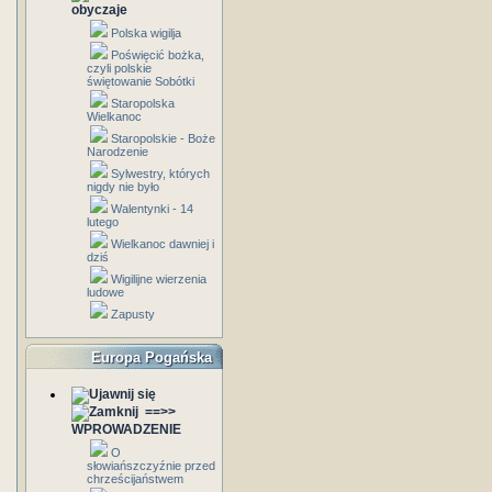
obyczaje
Polska wigilja
Poświęcić bożka,
czyli polskie
świętowanie Sobótki
Staropolska
Wielkanoc
Staropolskie - Boże
Narodzenie
Sylwestry, których
nigdy nie było
Walentynki - 14
lutego
Wielkanoc dawniej i
dziś
Wigilijne wierzenia
ludowe
Zapusty
Europa Pogańska
==>>
WPROWADZENIE
O
słowiańszczyźnie przed
chrześcijaństwem