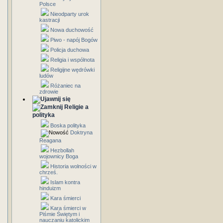
Polsce
Nieodparty urok
kastracji
Nowa duchowość
Piwo - napój Bogów
Policja duchowa
Religia i wspólnota
Religijne wędrówki
ludów
Różaniec na
zdrowie
Religie a
polityka
Boska polityka
Doktryna
Reagana
Hezbollah
wojownicy Boga
Historia wolności w
chrześ.
Islam kontra
hinduizm
Kara śmierci
Kara śmierci w
Piśmie Świętym i
nauczaniu katolickim