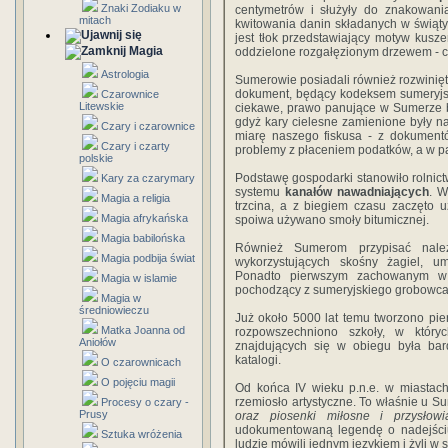
Znaki Zodiaku w
centymetrów i służyły do znakowani
mitach
kwitowania danin składanych w świąt
jest tłok przedstawiający motyw kusze
Magia
oddzielone rozgałęzionym drzewem - c
Astrologia
Sumerowie posiadali również rozwinię
dokument, będący kodeksem sumeryjski
Czarownice
Litewskie
ciekawe, prawo panujące w Sumerze by
gdyż kary cielesne zamienione były na
Czary i czarownice
miarę naszego fiskusa - z dokument
Czary i czarty
problemy z płaceniem podatków, a w p
polskie
Podstawę gospodarki stanowiło rolnictw
Kary za czarymary
systemu
kanałów nawadniających
. W
Magia a religia
trzcina, a z biegiem czasu zaczęto 
Magia afrykańska
spoiwa używano smoły bitumicznej.
Magia babilońska
Również Sumerom przypisać należ
Magia podbija świat
wykorzystujących skośny żagiel, um
Ponadto pierwszym zachowanym w M
Magia w islamie
pochodzący z sumeryjskiego grobowca
Magia w
średniowieczu
Już około 5000 lat temu tworzono pi
Matka Joanna od
rozpowszechniono szkoły, w który
Aniołów
znajdujących się w obiegu była ba
katalogi.
O czarownicach
O pojęciu magii
Od końca IV wieku p.n.e. w miastac
rzemiosło artystyczne. To właśnie u S
Procesy o czary -
Prusy
oraz piosenki miłosne i przysłow
udokumentowaną legendę o nadejściu
Sztuka wróżenia
ludzie mówili jednym językiem i żyli w 