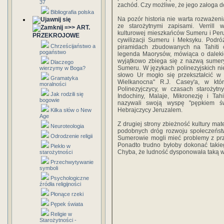
37
zachód. Czy możliwe, że jego załoga d
Bibliografia polska
Na pozór historia nie warta rozważen
ze starożytnymi zapisami. Verrill 
=>> ART.
kulturowej mieszkańców Sumeru i Peru,
PRZEKROJOWE
cywilizacji Sumeru i Meksyku. Podr
Chrześcijaństwo a
piramidach zbudowanych na Tahiti c
pogaństwo
legenda Maorysów, mówiąca o dalekie
wyjątkowo zbiega się z nazwą sumeryj
Dlaczego
Sumeru. W językach polinezyjskich n
wierzymy w Boga?
słowo Ur mogło się przekształcić w
Gramatyka
Wielkanocna" R.J. Casey'a, w któ
moralności
Polinezyjczycy, w czasach starożytny
Jak rodzili się
Indochiny, Malaje, Mikronezję i Tah
bogowie
nazywali swoją wyspę "pępkiem św
Hebrajczycy Jeruzalem.
Kilka słów o New
Age
Z drugiej strony zbieżność kultury ma
Neuroteologia
podobnych dróg rozwoju społeczeństw
Odrodzenie religii
Sumerowie mogli mieć problemy z prz
Ponadto trudno byłoby dokonać takie
Piekło w
Chyba, że ludność dysponowała taką w
starożytności
Przechwytywanie
symboli
Psychologiczne
źródła religijności
Płonące rzeki
Pępek świata
Religie w
Starożytności -