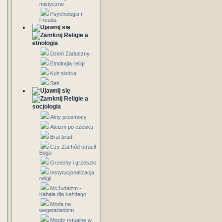
mistyczne
Psychologia r.
Freuda
Religie a
etnologia
Dzień Zaduszny
Etnologia religii
Kult słońca
Sati
Religie a
socjologia
Akty przemocy
Ateizm po czesku
Brat brud
Czy Zachód utracił
Boga
Grzechy i grzeszki
Instytucjonalizacja
religii
McJudaizm -
Kabała dla każdego!
Moda na
wegetarianizm
Mordy rytualne w