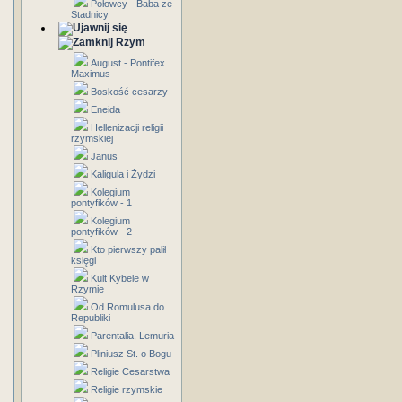
Połowcy - Baba ze
Stadnicy
Rzym
August - Pontifex
Maximus
Boskość cesarzy
Eneida
Hellenizacji religii
rzymskiej
Janus
Kaligula i Żydzi
Kolegium
pontyfików - 1
Kolegium
pontyfików - 2
Kto pierwszy palił
księgi
Kult Kybele w
Rzymie
Od Romulusa do
Republiki
Parentalia, Lemuria
Pliniusz St. o Bogu
Religie Cesarstwa
Religie rzymskie