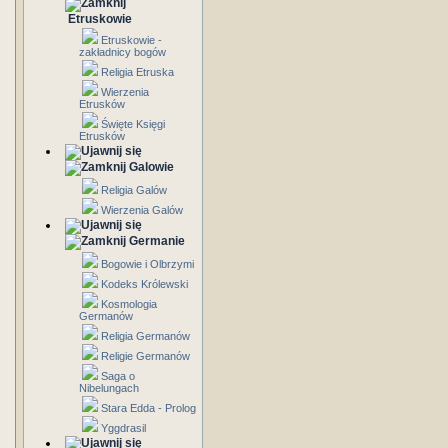
Etruskowie
Etruskowie -
zakładnicy bogów
Religia Etruska
Wierzenia
Etrusków
Święte Księgi
Etrusków
Galowie
Religia Galów
Wierzenia Galów
Germanie
Bogowie i Olbrzymi
Kodeks Królewski
Kosmologia
Germanów
Religia Germanów
Religie Germanów
Saga o
Nibelungach
Stara Edda - Prolog
Yggdrasil