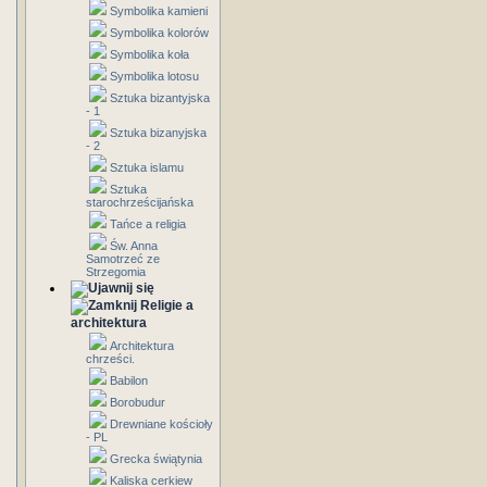
Symbolika kamieni
Symbolika kolorów
Symbolika koła
Symbolika lotosu
Sztuka bizantyjska
- 1
Sztuka bizanyjska
- 2
Sztuka islamu
Sztuka
starochrześcijańska
Tańce a religia
Św. Anna
Samotrzeć ze
Strzegomia
Religie a
architektura
Architektura
chrześci.
Babilon
Borobudur
Drewniane kościoły
- PL
Grecka świątynia
Kaliska cerkiew