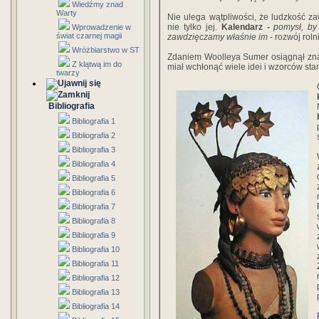
Wiedźmy znad
Warty
Nie ulega wątpliwości, że ludzkość za
nie tylko jej.
Kalendarz -
pomysł, by
Wprowadzenie w
świat czarnej magii
zawdzięczamy właśnie im
- rozwój roln
Wróżbiarstwo w ST
Zdaniem Woolleya Sumer osiągnął znac
Z klątwą im do
miał wchłonąć wiele idei i wzorców stars
twarzy
Bibliografia
Bibliografia 1
Bibliografia 2
Bibliografia 3
Bibliografia 4
Bibliografia 5
Bibliografia 6
Bibliografia 7
Bibliografia 8
Bibliografia 9
Bibliografia 10
Bibliografia 11
Bibliografia 12
Bibliografia 13
Bibliografia 14