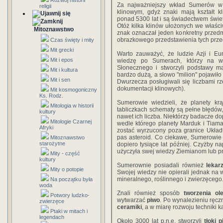
Rozwój historii
Za najważniejszy wkład Sumerów w 
religii
klinowym, gdyż znaki mają kształt kl
ponad 5300 lat i są świadectwem świet
Otóż kilka klinów ułożonych we właśc
Mitoznawstwo
znak oznaczał jeden konkretny przedm
obrazkowego przedstawienia tych prze
Czas święty i mity
Mit grecki
Warto zauważyć, że ludzie Azji i E
Mit i epos
wiedzę po Sumerach, którzy na wi
Słonecznego i stworzyli podstawy ma
Mit i kultura
bardzo dużą, a słowo "milion" pojawił
Mit i sen
Dwurzecza posługiwali się liczbami r
dokumentacji klinowych).
Mit kosmogoniczny
Ks. Rodz.
Sumerowie wiedzieli, że planety kr
Mitologia w historii
tabliczkach schematy są pełne błędów, 
kultury
nawet ich liczba. Niektórzy badacze do
Mitologie Czarnej
wedle którego planety Marduk i Tiama
Afryki
zostać wyrzucony poza granice Ukła
pas asteroid. Co ciekawe, Sumerowie w
Mitoznawstwo
starożytne
dopiero tysiące lat później. Czyżby na
użyczyła swej wiedzy Ziemianom lub pr
Mity - część
kultury
Sumerownie posiadali również
lekar
Mity o potopie
Swojej wiedzy nie opierali jednak na
mineralnego, roślinnego i zwierzęcego
Na początku była
woda
Znali również sposób
tworzenia ol
Potwory ludzko-
wytwarzać
piwo
. Po wynalezieniu ręc
zwierzęce
ceramiki
, a w miarę rozwoju techniki ka
Ptaki w mitach i
legendach
Około 3000 lat p.n.e. stworzyli
tłoki 