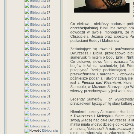
Bibliografia 15
Bibliografia 16
Bibliografia 17
Bibliografia 18
Co ciekawe, niektórzy badacze prób
Bibliografia 19
chrześcijańskiej Biblii
ma swoje odzw
Bibliografia 20
dowodził w swojej monografii, że ni
Chrzciciela, Jezusa oraz apostoła P
Bibliografia 21
postaciami Buddy i Mahometa.
Bibliografia 22
Bibliografia 23
Zaskakujące są również porównani
Dwurzecza i Biblią, przykładowo bib
Bibliografia 24
sumeryjskim mitem o bogu
Enki
i
Nint
Bibliografia 25
Co ciekawe, słowo Nin-ti oznacza "p
bogów leżał na wschodzie, jak Eden
Bibliografia 26
przepłynąć "rzekę pochłaniającą lu
Bibliografia 27
przewoźnikiem Charonem - człowiek
późniejsze podania i utwory zdają się
Bibliografia 28
jest z
Pieśnią nad Pieśniami
, które
Bibliografia 29
Stambule, w Muzeum Starożytnego W
Bibliografia 30
wierszy, przechowywany jest w muzeach 
Bibliografia 31
Legendy Sumerów i ich wykorzystani
Bibliografia 32
przypadkiem łączącym tę starą kulturę
Bibliografia 33
Niemiecki uczony Aleksander Humbold
Bibliografia 34
z Dwurzecza i Meksyku.
Stare legen
swoją władzę nad całe Dwurzecze, a kt
Bibliografia 35
matka miała włożyć dziecię do koszyka i
Bibliografia 36
z historią Mojżesza? A najciekawsze j
Bibliografia
p.n.e. potwierdzają to zdarzenie. 