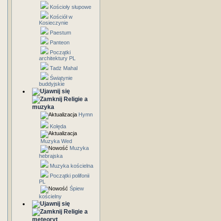
Kościoły słupowe
Kościół w
Kosieczynie
Paestum
Panteon
Początki
architektury PL
Tadż Mahal
Świątynie
buddyjskie
Religie a
muzyka
Hymn
Kolęda
Muzyka Wed
Muzyka
hebrajska
Muzyka kościelna
Początki polifonii
PL
Śpiew
kościelny
Religie a
meteoryt