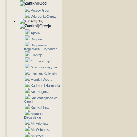
Goci
Polscy Goci
Wierzenia Gotów
Grecja
Apollo
Bogowie
Bogowie w
tragediach Eurypidesa
Dionizje
Grecja i Egipt
Grecka świątynia
Hermes Kylleński
Hestia i Westa
Kadmos i Harmonia
Kosmogonia
Kult Asklepiosa w
Grecji
Kult Kabirów
Misteria
Eleuzyjskie
Mit Adonisa
Mit Orfeusza
Mit Syzyfa