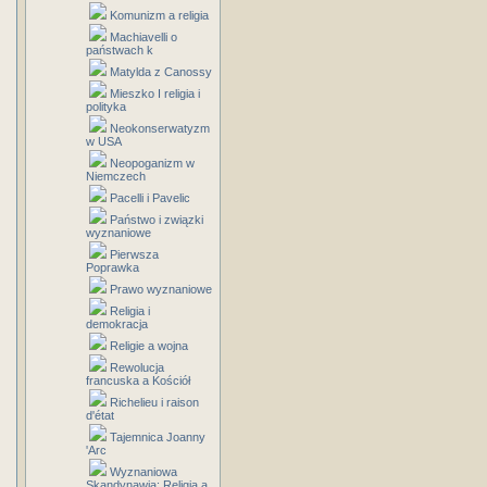
Komunizm a religia
Machiavelli o
państwach k
Matylda z Canossy
Mieszko I religia i
polityka
Neokonserwatyzm
w USA
Neopoganizm w
Niemczech
Pacelli i Pavelic
Państwo i związki
wyznaniowe
Pierwsza
Poprawka
Prawo wyznaniowe
Religia i
demokracja
Religie a wojna
Rewolucja
francuska a Kościół
Richelieu i raison
d'état
Tajemnica Joanny
'Arc
Wyznaniowa
Skandynawia: Religia a