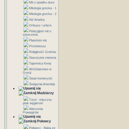
Mit o upadku dusz
Mitologia grecka - 1
Mitologia grecka - 2
Nić Ariadny
Orfeusz i orfizm
Pelazgijski mit o
stworzeniu
Platoński mit
Prometeusz
Religijność Greków
Starożytne misteria
Tajemnica Krety
Wróżbiarstwo w
Grecji
Świat homerycki
Świątynia Artemidy
Madziarzy
Turul - mityczny
ptak węgierski
Wierzenia
Prawęgrów
Połowcy
Połowcy - Baba ze