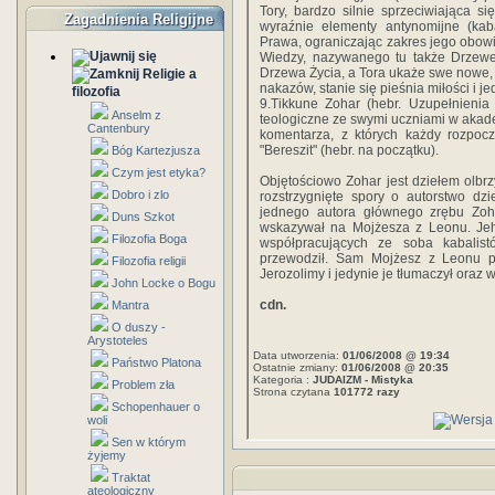
Tory, bardzo silnie sprzeciwiająca si
Zagadnienia Religijne
wyraźnie elementy antynomijne (kab
Prawa, ograniczając zakres jego obo
Wiedzy, nazywanego tu także Drzew
Drzewa Życia, a Tora ukaże swe nowe, 
Religie a
nakazów, stanie się pieśnia miłości i je
filozofia
9.Tikkune Zohar (hebr. Uzupełnieni
Anselm z
teologiczne ze swymi uczniami w akadem
Cantenbury
komentarza, z których każdy rozpocz
"Bereszit" (hebr. na początku).
Bóg Kartezjusza
Czym jest etyka?
Objętościowo Zohar jest dziełem olbrz
Dobro i zlo
rozstrzygnięte spory o autorstwo dz
jednego autora głównego zrębu Zoh
Duns Szkot
wskazywał na Mojżesza z Leonu. Jeh
Filozofia Boga
współpracujących ze soba kabalis
przewodził. Sam Mojżesz z Leonu po
Filozofia religii
Jerozolimy i jedynie je tłumaczył oraz 
John Locke o Bogu
cdn.
Mantra
O duszy -
Arystoteles
Data utworzenia:
01/06/2008 @ 19:34
Państwo Platona
Ostatnie zmiany:
01/06/2008 @ 20:35
Kategoria :
JUDAIZM - Mistyka
Problem zła
Strona czytana
101772 razy
Schopenhauer o
woli
Sen w którym
żyjemy
Traktat
ateologiczny