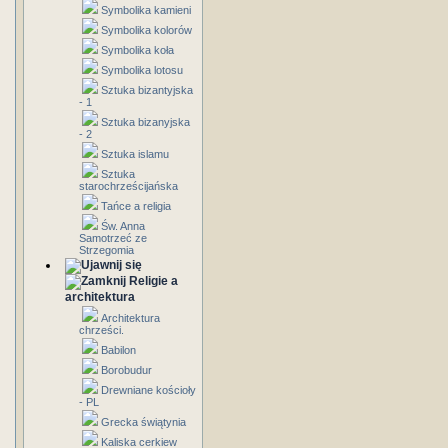
Symbolika kamieni
Symbolika kolorów
Symbolika koła
Symbolika lotosu
Sztuka bizantyjska
- 1
Sztuka bizanyjska
- 2
Sztuka islamu
Sztuka
starochrześcijańska
Tańce a religia
Św. Anna
Samotrzeć ze
Strzegomia
Religie a
architektura
Architektura
chrześci.
Babilon
Borobudur
Drewniane kościoły
- PL
Grecka świątynia
Kaliska cerkiew