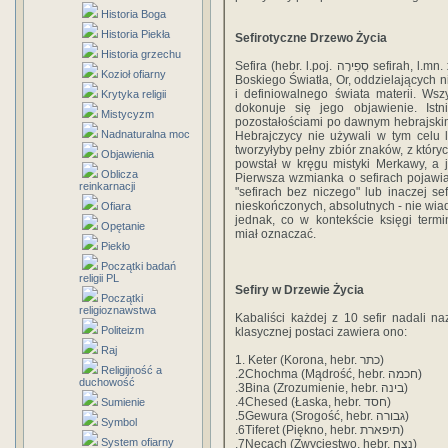
Historia Boga
Historia Piekła
Sefirotyczne Drzewo Życia
Historia grzechu
Sefira (hebr. l.poj. סְפִירָה sefirah, l.mn. סְפִירוֹת sefirot) - w kabale jedna z dziesięciu emanacji
Kozioł ofiarny
Boskiego Światła, Or, oddzielającyc
i definiowalnego świata materii. Ws
Krytyka religii
dokonuje się jego objawienie. Istn
Mistycyzm
pozostałościami po dawnym hebrajskim 
Nadnaturalna moc
Hebrajczycy nie używali w tym celu li
tworzyłyby pełny zbiór znaków, z który
Objawienia
powstał w kręgu mistyki Merkawy, a 
Oblicza
Pierwsza wzmianka o sefirach pojawia 
reinkarnacji
"sefirach bez niczego" lub inaczej sef
nieskończonych, absolutnych - nie wi
Ofiara
jednak, co w kontekście księgi termi
Opętanie
miał oznaczać.
Piekło
Początki badań
religii PL
Sefiry w Drzewie Życia
Początki
religioznawstwa
Kabaliści każdej z 10 sefir nadali 
Politeizm
klasycznej postaci zawiera ono:
Raj
1. Keter (Korona, hebr. כתר)
Religijność a
.2Chochma (Mądrość, hebr. חכמה)
duchowość
.3Bina (Zrozumienie, hebr. בינה)
.4Chesed (Łaska, hebr. חסד)
Sumienie
.5Gewura (Srogość, hebr. גבורה)
Symbol
.6Tiferet (Piękno, hebr. תיפארת)
System ofiarny
.7Necach (Zwycięstwo, hebr. נצח)