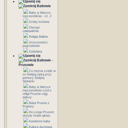
Bałtowie
Baby w fabryce
męczenników - cz. 2
Groby końskie
Obrzęd
ciałopalenia
Religia Bałtów
Uroczystości
pogrzebowe
Zaślubiny
Bałtowie -
Prusowie
Co można zrobić w
ze Świętą Lipką przy
pomocy Świętej
Siekierki
Baby w fabryce
męczenników czyli o
religii Prusów ciąg
dalszy
Baba Pruska z
Prątnicy
Do czego Prusom
służyły ścięte głowy
Kamienne baby
Kultura duchowa