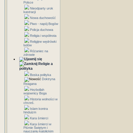
Polsce
Nieodparty urok
kastracji
Nowa duchowość
Piwo - napój Bogów
Policja duchowa
Religia i wspólnota
Religijne wędrówki
ludów
Różaniec na
zdrowie
Religie a
polityka
Boska polityka
Doktryna
Reagana
Hezbollah
wojownicy Boga
Historia wolności w
chrześ.
Islam kontra
hinduizm
Kara śmierci
Kara śmierci w
Piśmie Świętym i
nauczaniu katolickim