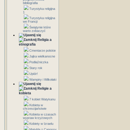
bibliografia
Turystyka religijna
1
Turystyka religijna
we Francji
Świątynie które
warto zobaczyć
Religia a
etnografia
Cmentarze polskie
Jajka wielkanocne
Podłaźniczka
Stary rok
Upiór!
Wampiry i Wilkołaki
Religie a
kobieta
7 kobiet Watykanu
Kobieta w
chrzescijaństwie
Kobieta w czasach
wypraw krzyżowych
Kobiety w Izraelu
Matylda z Canossy