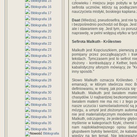
Bibliografia 15
człowieku i miejscu jego pobytu w ty
Bibliografia 16
sefirota uczniów, którzy są podłącz
nauczyciela mistyki, boskiego kapłana
Bibliografia 17
Bibliografia 18
Daat
(Wiedza), pseudosefira, jest nie 
i bezpośrednio pochodzi od Boga. Jest d
Bibliografia 19
ale i stawaniem się. Jest tym, co porus
Bibliografia 20
naprawdę, w pełni wstępuj etylko w tych
Bibliografia 21
Sefirota Malkuth - Królestwo
Bibliografia 22
Bibliografia 23
Malkuth jest Kopciuszkiem, pierwszą po
pomijany przez początkujących i tr
Bibliografia 24
tekstach. Tymczasem jest to sefirot ni
Bibliografia 25
złożony - kontrastujący z Kether, bę
kabalistyczny aforyzm mówiący, że "Ke
Bibliografia 26
inny sposób."
Bibliografia 27
Słowo Malkuth oznacza Królestwo. S
Bibliografia 28
emanacji, w którym stwórcza moc B
Bibliografia 29
definiowaniu, w miarę, jak porusza się
Bibliografia 30
Malkuth. Malkuth jest światem mater
chasydów. U najbardziej bezkompromis
Bibliografia 31
światem materii nie ma nic i z tego 
Bibliografia 32
nasze uczucia i samoświadomość są j
mózgu, a umysł jest złożonym automa
Bibliografia 33
nie jest materialistycznym modelem r
Bibliografia 34
Malkuth, odczujemy, że jesteśmy głębok
myślenie w kategoriach fizyki, chemii 
Bibliografia 35
nam najdokładniejszego opisu świat
Bibliografia 36
głupstwem byłoby twierdzić, że kabała
Bibliografia
wiedzy na ten temat. Nie lekceważymy