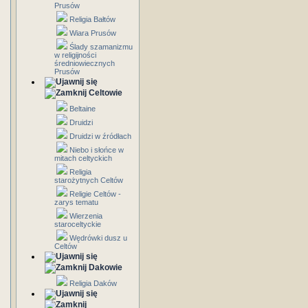
Prusów
Religia Bałtów
Wiara Prusów
Ślady szamanizmu
w religijności
średniowiecznych
Prusów
Celtowie
Beltaine
Druidzi
Druidzi w źródłach
Niebo i słońce w
mitach celtyckich
Religia
starożytnych Celtów
Religie Celtów -
zarys tematu
Wierzenia
staroceltyckie
Wędrówki dusz u
Celtów
Dakowie
Religia Daków