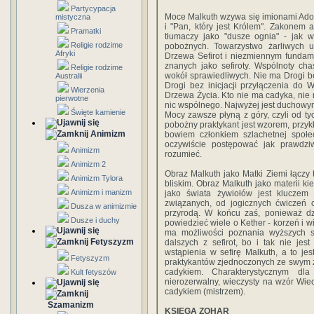
Partycypacja
Moce Malkuth wzywa się imionami Adon
mistyczna
i "Pan, który jest Królem". Zakonem 
Pramatki
tłumaczy jako "dusze ognia" - jak 
Religie rodzime
pobożnych. Towarzystwo żarliwych u
Afryki
Drzewa Sefirot i niezmiennym fundam
znanych jako sefiroty. Wspólnoty ch
Religie rodzime
wokół sprawiedliwych. Nie ma Drogi b
Australii
Drogi bez inicjacji przyłączenia do 
Wierzenia
Drzewa Życia. Kto nie ma cadyka, nie m
pierwotne
nic wspólnego. Najwyżej jest duchowy
Święte kamienie
Mocy zawsze płyną z góry, czyli od tyc
pobożny praktykant jest wzorem, przykł
Animizm
bowiem członkiem szlachetnej społe
oczywiście postępować jak prawdz
Animizm
rozumieć.
Animizm 2
Obraz Malkuth jako Matki Ziemi łączy 
Animizm Tylora
bliskim. Obraz Malkuth jako materii ki
Animizm i manizm
jako świata żywiołów jest kluczem
związanych, od jogicznych ćwiczeń 
Dusza w animizmie
przyrodą. W końcu zaś, ponieważ d
Dusze i duchy
powiedzieć wiele o Kether - korzeń i 
ma możliwości poznania wyższych se
Fetyszyzm
dalszych z sefirot, bo i tak nie je
wstąpienia w sefirę Malkuth, a to je
Fetyszyzm
praktykantów zjednoczonych ze swym 
cadykiem. Charakterystycznym dla
Kult fetyszów
nierozerwalny, wieczysty na wzór Wi
cadykiem (mistrzem).
Szamanizm
KSIĘGA ZOHAR