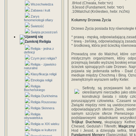
.8Hod (Chwała, hebr.הוד)
Wszechwiedza
.9Jesod (Fundament, hebr. יסוד)
Zabawa i kult
.10Malchut (Królestwo, hebr. מלכות)
Zarys
Kolumny Drzewa Życia
fenomenologii ofiary
Świetość
Drzewo Życia posiada trzy równoległe 
Święta przestrzeń
* prawą - męską, odpowiadającą zasa
* lewą - żeńską, odpowiadającą zasadz
Religia
* środkową, która jest ścieżką równowag
Religia - jedna z
definicji
Prowadzą one do Malchut, które oz
mistycznym organizmem, który odpo
Czym jest religia?
przejmują światło wyższej boskiej eman
Religia - zjawisko
ścieżek spinających całe Drzewo. Najn
naturalne
pojawia się jedenasta sefira - Daat (Wiedza, hebr. דעת) - jest
Klasyfikacja religii
mediuje między Chochmą i Biną. Ozna
zewnętrznym wyrazem sefiry Keter.
Etnologia religii
Religia
Sefiroty, są przejawami lub a
Bocheńskiego
określanymi nierzadko jako ob
Religia Durkheima
konstrukcji świata i istoty c
poruszającymi człowieka. Czasami se
Religia Rousseau
Związki między nimi są uwidocznione n
Religia Skinnera
odpowiadających sferom Ziemi, siedm
samym szczycie sferze Pierwszego
Religia
podstawowymi składnikami wszystkich
obywatelska
Trójkąt Duchowy,
skupiający Kethe
Religia w XIX wieku
Chesed, Gedulah i Tifereth;
Magiczny 
Religia w kulturze
Hod i Jesod, a dziesiąta sefira, Ma
Fundament Menory
(Świecznika). W ka