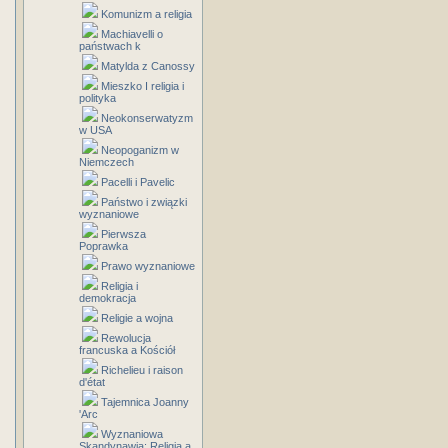
Komunizm a religia
Machiavelli o
państwach k
Matylda z Canossy
Mieszko I religia i
polityka
Neokonserwatyzm
w USA
Neopoganizm w
Niemczech
Pacelli i Pavelic
Państwo i związki
wyznaniowe
Pierwsza
Poprawka
Prawo wyznaniowe
Religia i
demokracja
Religie a wojna
Rewolucja
francuska a Kościół
Richelieu i raison
d'état
Tajemnica Joanny
'Arc
Wyznaniowa
Skandynawia: Religia a