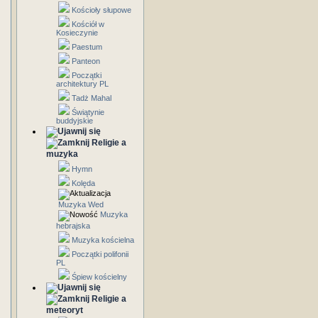
Kościoły słupowe
Kościół w
Kosieczynie
Paestum
Panteon
Początki
architektury PL
Tadż Mahal
Świątynie
buddyjskie
Religie a
muzyka
Hymn
Kolęda
Muzyka Wed
Muzyka
hebrajska
Muzyka kościelna
Początki polifonii
PL
Śpiew kościelny
Religie a
meteoryt