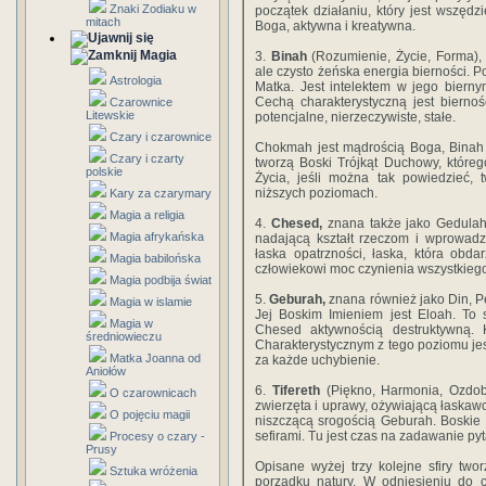
Znaki Zodiaku w
początek działaniu, który jest wszędz
mitach
Boga, aktywna i kreatywna.
Magia
3.
Binah
(Rozumienie, Życie, Forma),
ale czysto żeńska energia bierności. P
Astrologia
Matka. Jest intelektem w jego biern
Cechą charakterystyczną jest biernoś
Czarownice
Litewskie
potencjalne, nierzeczywiste, stałe.
Czary i czarownice
Chokmah jest mądrością Boga, Binah -
Czary i czarty
tworzą Boski Trójkąt Duchowy, które
polskie
Życia, jeśli można tak powiedzieć,
niższych poziomach.
Kary za czarymary
Magia a religia
4.
Chesed,
znana także jako Gedulah (
Magia afrykańska
nadającą kształt rzeczom i wprowadz
łaska opatrzności, łaska, która obd
Magia babilońska
człowiekowi moc czynienia wszystkieg
Magia podbija świat
5.
Geburah,
znana również jako Din, P
Magia w islamie
Jej Boskim Imieniem jest Eloah. To
Magia w
Chesed aktywnością destruktywną. 
średniowieczu
Charakterystycznym z tego poziomu j
Matka Joanna od
za każde uchybienie.
Aniołów
6.
Tifereth
(Piękno, Harmonia, Ozdoba
O czarownicach
zwierzęta i uprawy, ożywiającą łaskaw
O pojęciu magii
niszczącą srogością Geburah. Boskie 
sefirami. Tu jest czas na zadawanie py
Procesy o czary -
Prusy
Opisane wyżej trzy kolejne sfiry two
Sztuka wróżenia
porządku natury. W odniesieniu do c