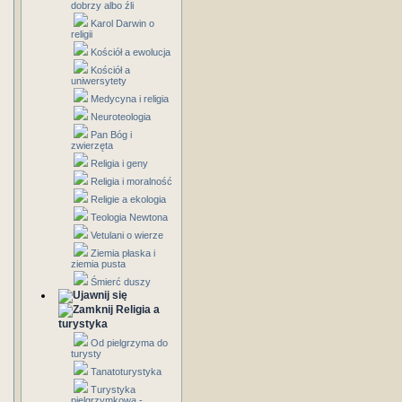
dobrzy albo źli
Karol Darwin o
religii
Kościół a ewolucja
Kościół a
uniwersytety
Medycyna i religia
Neuroteologia
Pan Bóg i
zwierzęta
Religia i geny
Religia i moralność
Religie a ekologia
Teologia Newtona
Vetulani o wierze
Ziemia płaska i
ziemia pusta
Śmierć duszy
Religia a
turystyka
Od pielgrzyma do
turysty
Tanatoturystyka
Turystyka
pielgrzymkowa -