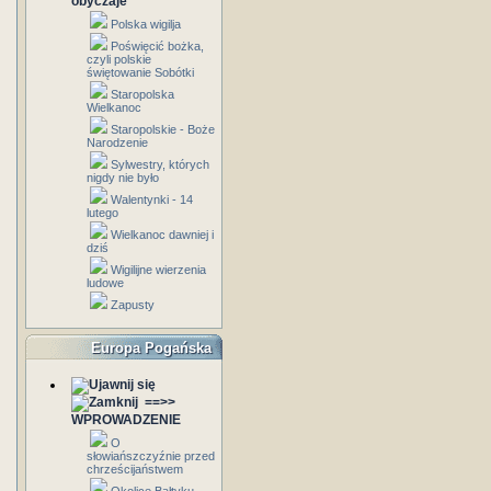
obyczaje
Polska wigilja
Poświęcić bożka,
czyli polskie
świętowanie Sobótki
Staropolska
Wielkanoc
Staropolskie - Boże
Narodzenie
Sylwestry, których
nigdy nie było
Walentynki - 14
lutego
Wielkanoc dawniej i
dziś
Wigilijne wierzenia
ludowe
Zapusty
Europa Pogańska
==>>
WPROWADZENIE
O
słowiańszczyźnie przed
chrześcijaństwem