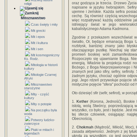
Rozwój historii
oraz godząca je trzecia. Drzewo Życia 
religii
napisane w języku hebrajskim. Sefiry
ujemne i żeńskie. Każda sefira posia
cechę. Są również częścią wszechoga
Mitoznawstwo
więc rozpatrywać każdą oddzielnie ja
istniejący świat w jego wielorak
Czas święty i mity
kabalistycznego Adama Kadmona.
Mit grecki
Mit i epos
Zgodnie z przekazem wszechświat wył
światło, Or, będące emanacją Boga U
Mit i kultura
rozbłysk, bardziej znany jako błysk
Mit i sen
otaczającego pustkę. Niechaj się stani
promień boskiej woli zamanifestowa
Mit kosmogoniczny
Rozpoczęło się ujawnianie Boga. Nie
Ks. Rodz.
energią. Właśnie ta projekcja rodzi n
Mitologia w historii
Bożego, z Boga Nieprzejawionego i N
kultury
znanych jest jako sfiry, sefiry, sefir
Mitologie Czarnej
żadnym języku, chociaż ogólnie odpo
Afryki
jogi. Jego rdzeń przywołuje pojęcie sf
mistyczne pojęcie "sfera" pochodzi od h
Mitoznawstwo
starożytne
Oto dziesięć sfir (sefir, sefirot), w por
Mity - część
kultury
1.
Kether
(Korona, Jedność), Boskie I
Mity o potopie
istotą, wolą Stwórcy, poprzedzającą w
wszystko, co było, jest i będzie. Jest
Na początku była
woda
tej sferze człowiek, osiągając naj
Obecnością.
Potwory ludzko-
zwierzęce
2.
Chokmah
(Mądrość, Miłość, Moc),
Ptaki w mitach i
zasada aktywności. Jednym z jej tytułó
legendach
ukrytą za wszystkim, co jest pozyty