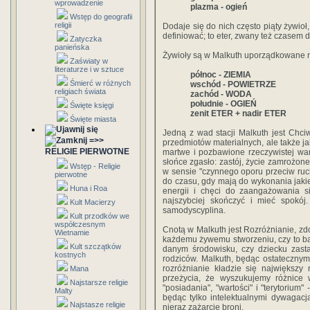
wprowadzenie
plazma - ogień
Wstęp do geografii
religii
Dodaje się do nich często piąty żywioł,
definiować; to eter, zwany też czasem
Zatyczka
panieńska
Żywioły są w Malkuth uporządkowane 
Zaświaty w
literaturze i w sztuce
północ - ZIEMIA
Śmierć w różnych
wschód - POWIETRZE
religiach świata
zachód - WODA
południe - OGIEŃ
Święte księgi
zenit ETER + nadir ETER
Święte miasta
Jedną z wad stacji Malkuth jest Chci
=>>
przedmiotów materialnych, ale także ja
RELIGIE PIERWOTNE
martwe i pozbawione rzeczywistej wart
słońce zgasło: zastój, życie zamrożone
Wstęp - Religie
w sensie "czynnego oporu przeciw ruc
pierwotne
do czasu, gdy mają do wykonania jakie
Huna i Roa
energii i chęci do zaangażowania s
najszybciej skończyć i mieć spokój
Kult Macierzy
samodyscyplina.
Kult przodków we
współczesnym
Cnotą w Malkuth jest Rozróżnianie, zdo
Wietnamie
każdemu żywemu stworzeniu, czy to bak
Kult szczątków
danym środowisku, czy dziecku zast
kostnych
rodziców. Malkuth, będąc ostatecznym
rozróżnianie kładzie się największy 
Mana
przeżycia, że wyszukujemy różnice ws
Najstarsze religie
"posiadania", "wartości" i "terytorium"
Malty
będąc tylko intelektualnymi dywagacj
Najstasze religie
nieraz zażarcie broni.