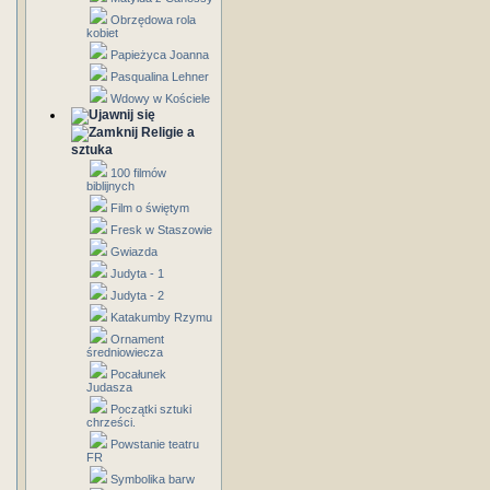
Obrzędowa rola
kobiet
Papieżyca Joanna
Pasqualina Lehner
Wdowy w Kościele
Religie a
sztuka
100 filmów
biblijnych
Film o świętym
Fresk w Staszowie
Gwiazda
Judyta - 1
Judyta - 2
Katakumby Rzymu
Ornament
średniowiecza
Pocałunek
Judasza
Początki sztuki
chrześci.
Powstanie teatru
FR
Symbolika barw