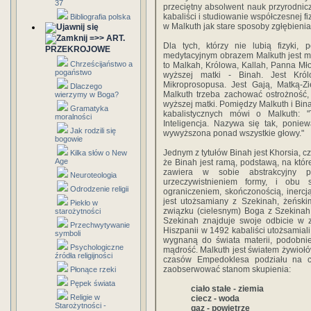
37
przeciętny absolwent nauk przyrodnicz
kabaliści i studiowanie współczesnej f
Bibliografia polska
w Malkuth jak stare sposoby zgłębienia 
=>> ART.
Dla tych, którzy nie lubią fizyki, 
PRZEKROJOWE
medytacyjnym obrazem Malkuth jest mło
Chrześcijaństwo a
to Malkah, Królowa, Kallah, Panna Mło
pogaństwo
wyższej matki - Binah. Jest Król
Mikroprosopusa. Jest Gają, Matką-Zi
Dlaczego
Malkuth trzeba zachować ostrożność,
wierzymy w Boga?
wyższej matki. Pomiędzy Malkuth i Bina
Gramatyka
kabalistycznych mówi o Malkuth: "Ty
moralności
Inteligencja. Nazywa się tak, ponie
Jak rodzili się
wywyższona ponad wszystkie głowy."
bogowie
Jednym z tytułów Binah jest Khorsia, cz
Kilka słów o New
Age
że Binah jest ramą, podstawą, na któr
zawiera w sobie abstrakcyjny po
Neuroteologia
urzeczywistnieniem formy, i obu 
Odrodzenie religii
ograniczeniem, skończonością, inercją
jest utożsamiany z Szekinah, żeński
Piekło w
związku (cielesnym) Boga z Szekinah
starożytności
Szekinah znajduje swoje odbicie w 
Przechwytywanie
Hiszpanii w 1492 kabaliści utożsamiali
symboli
wygnaną do świata materii, podobnie
Psychologiczne
mądrość. Malkuth jest światem żywiołó
źródła religijności
czasów Empedoklesa podziału na cz
zaobserwować stanom skupienia:
Płonące rzeki
Pępek świata
ciało stałe - ziemia
Religie w
ciecz - woda
Starożytności -
gaz - powietrze