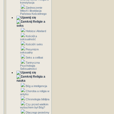
konstytucja
Zjednoczenie
Włoch i likwidacja
Państwa Kościelnego
Religie a
seks
Heloiza i Abelard
Kościół a
seksualność
Kościół i seks
Pesymizm
seksualny
Seks a celibat
Tantryczna
Psychologia
Seksualności
Religia a
nauka
Bóg a inteligencja
Choroba a religia w
antyku
Chronologia biblijna
Czy przed wielkim
wybuchem był Bóg?
Dlaczego jesteśmy