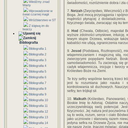
Wiedźmy znad
świadomości, rozróżnienie dobra i zła
Warty
7.
Netzah
(Zwycięstwo, Wieczność) z B
Wprowadzenie w
świat czarnej magii
Boga. Jest mocą przyciągania i spójnoś
mądrości płynącej z doświadczenia. 
Wróżbiarstwo w ST
fizycznego świata, zwracając się ku te
Z klątwą im do
twarzy
8.
Hod
(Chwała, Odbicie), majestat 
wyższe zdolności umysłowe, intuicję, w
lewym słupie Drzewa, wskazuje także
Bibliografia
kabaliści nie ufają, ograniczenia nar
Bibliografia 1
9.
Jesod
(Podstawa, Roztropność), mie
Bibliografia 2
wtajemniczaniem i magiczną siłą, r
zwierzęcymi popędami Netzah. Boskim
Bibliografia 3
samoświadomości. Tu zacierają się gra
Bibliografia 4
cadyk wtajemnicza, inicjuje i tworzy
Królestwo Boże na Ziemi.
Bibliografia 5
Bibliografia 6
Te trzy sefiry wspólnie tworzą trzeci
jest tu rozumiana jako nauka i s
Bibliografia 7
kontrolowania sił duchowych. Nauczyc
Bibliografia 8
sefiry, ten trójkąt sił.
Bibliografia 9
10.
Malkuth
(Królestwo, Panowanie), s
Bibliografia 10
Boskie Imię to Adonaj. Ostatnie naczy
Bibliografia 11
urzeczywistniają swój potencjał. Jest
fizyczności. Jej natura jest poczwórn
Bibliografia 12
są to wola, rozum, serce i ciało Bóstw
Bibliografia 13
jako uczniowie i stanowią razem nie
jedyna sefira na Drzewie Życia, nie m
Bibliografia 14
się nasze życie. Inaczej mówiąc: dział