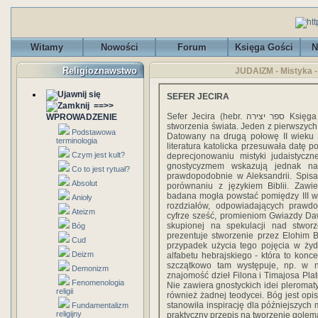
Witamy
Nowości
Forum
Księga Gości
N
Religioznawstwo
JUDAIZM - Mistyka -
SEFER JECIRA
==>>
Sefer Jecira (hebr. ספר יצירה Księga Stworzenia) - starożytny żydowski traktat dotyczący
WPROWADZENIE
stworzenia świata. Jeden z pierwszyc
Podstawowa
Datowany na drugą połowę II wieku e
terminologia
literatura katolicka przesuwała datę p
Czym jest kult?
deprecjonowaniu mistyki judaistyczn
gnostycyzmem wskazują jednak na 
Co to jest rytuał?
prawdopodobnie w Aleksandrii. Spisa
Absolut
porównaniu z językiem Biblii. Zawie
badana mogła powstać pomiędzy III wie
Anioły
rozdziałów, odpowiadających prawd
Ateizm
cyfrze sześć, promieniom Gwiazdy Dawi
skupionej na spekulacji nad stwor
Bóg
prezentuje stworzenie przez Elohim B
Cud
przypadek użycia tego pojęcia w żydow
Deizm
alfabetu hebrajskiego - która to konce
szczątkowo tam występuje, np. w nu
Demonizm
znajomość dzieł Filona i Timajosa Pla
Fenomenologia
Nie zawiera gnostyckich idei pleromat
religii
również żadnej teodycei. Bóg jest opis
stanowiła inspirację dla późniejszych
Fundamentalizm
religijny
praktyczny przepis na tworzenie golem