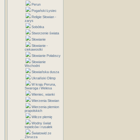
Perun
Pogański Łysiec
Religie Słowian -
zarys
Sobótka
Stworzenie świata
Słowianie
Słowianie -
ciekawostki
Słowianie Połabscy
Słowianie
Wschodni
Słowiańska dusza
Ukraiński Olimp
W kraju Peruna,
Swaroga i Welesa
Wieniec, wianki
Wierzenia Słowian
Wierzenia plemion
prapolskich
Wilcze plemię
Wodny świat
topielców i rusałek
Światowid ze
Zbrucza