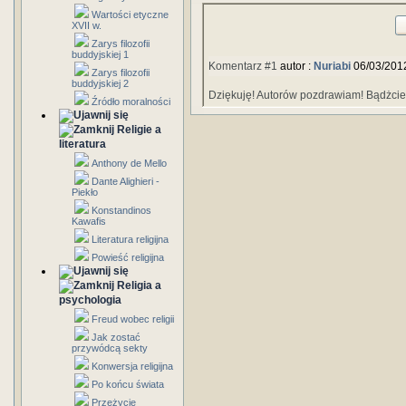
Wartości etyczne
XVII w.
Zarys filozofii
buddyjskiej 1
Komentarz #1
autor :
Nuriabi
06/03/201
Zarys filozofii
buddyjskiej 2
Dziękuję! Autorów pozdrawiam! Bądżcie
Źródło moralności
Religie a
literatura
Anthony de Mello
Dante Alighieri -
Piekło
Konstandinos
Kawafis
Literatura religijna
Powieść religijna
Religia a
psychologia
Freud wobec religii
Jak zostać
przywódcą sekty
Konwersja religijna
Po końcu świata
Przeżycie