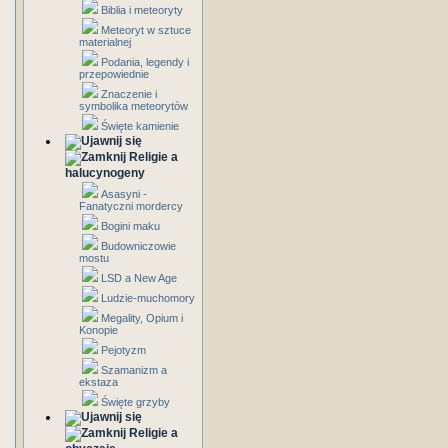
Biblia i meteoryty
Meteoryt w sztuce
materialnej
Podania, legendy i
przepowiednie
Znaczenie i
symbolika meteorytów
Święte kamienie
Religie a
halucynogeny
Asasyni -
Fanatyczni mordercy
Bogini maku
Budowniczowie
mostu
LSD a New Age
Ludzie-muchomory
Megality, Opium i
Konopie
Pejotyzm
Szamanizm a
ekstaza
Święte grzyby
Religie a