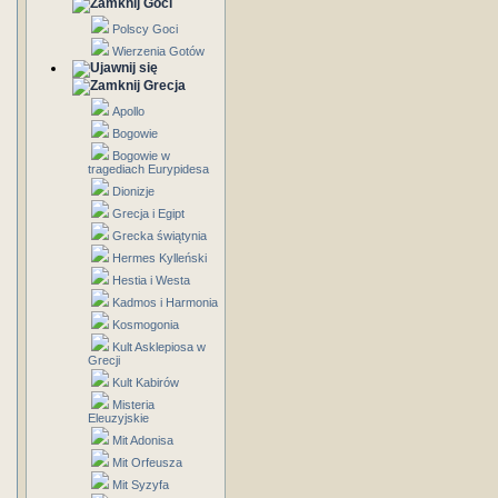
Goci
Polscy Goci
Wierzenia Gotów
Grecja
Apollo
Bogowie
Bogowie w
tragediach Eurypidesa
Dionizje
Grecja i Egipt
Grecka świątynia
Hermes Kylleński
Hestia i Westa
Kadmos i Harmonia
Kosmogonia
Kult Asklepiosa w
Grecji
Kult Kabirów
Misteria
Eleuzyjskie
Mit Adonisa
Mit Orfeusza
Mit Syzyfa