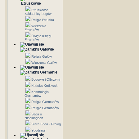
Etruskowie
Etruskowie -
zakładnicy bogów
Religia Etruska
Wierzenia
Etrusków
Święte Księgi
Etrusków
Galowie
Religia Galów
Wierzenia Galów
Germanie
Bogowie i Olbrzymi
Kodeks Królewski
Kosmologia
Germanów
Religia Germanów
Religie Germanów
Saga o
Nibelungach
Stara Edda - Prolog
Yggdrasil