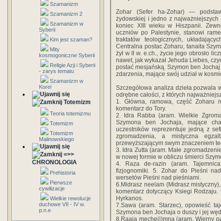
Szamanizm
Zohar (Sefer ha-Zohar) — podstaw
Szamanizm 2
żydowskiej i jedno z najważniejszych
Szamanizm w
koniec XIII wieku w Hiszpanii. Zew
Syberii
uczniów po Palestynie, stanowi rame
traktatów teologicznych, układając
Kim jest szaman?
Centralna postac Zoharu, tanaita Szymo
Mity
żył w II w. e.ch., życie jego obrosło l
kosmogoniczne Syberii
nawet, jak wykazał Jehuda Liebes, czyn
Religie Azji i Syberii
postać mesjańską. Szymon ben Jochaj ja
- zarys tematu
zdarzenia, mające swój udział w kosmi
Szamanizm w
Korei
Szczegółowa analiza dzieła pozwala w
odrębne całości, z których najważniejsz
1. Główna, ramowa, część Zoharu n
Totemizm
komentarz do Tory.
Teoria totemizmu
2. Idra Rabba (aram. Wielkie Zgroma
Szymona ben Jochaja, mające char
Totemizm
uczestników reprezentuje jedną z sef
Totemizm
zgromadzenia, a mistyczna egzal
Malinowskiego
przewyższającym swym znaczeniem teo
3. Idra Zutta (aram. Małe zgromadzeni
=>>
w nowej formie w obliczu śmierci Szym
CHRONOLOGIA
4. Raza de-razin (aram. Tajemnica 
fizjognomiki. 5. Zohar do Pieśni na
Prehistoria
wersetów Pieśni nad pieśniami.
Pierwsze
6.Midrasz neelam (Midrasz mistyczny),
cywilizacje
komentarz dotyczący Ksiegi Rodzaju. 
Hyrkanos.
Wielkie rewolucje
duchowe VII - IV w.
7.Sawa (aram. Starzec), opowieść ta
p.n.e
Szymona ben Jochaja o duszy i jej wę
8.Raaja meche(j)mna (aram. Wierny pas