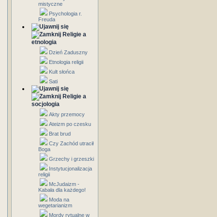
mistyczne
Psychologia r.
Freuda
Religie a
etnologia
Dzień Zaduszny
Etnologia religii
Kult słońca
Sati
Religie a
socjologia
Akty przemocy
Ateizm po czesku
Brat brud
Czy Zachód utracił
Boga
Grzechy i grzeszki
Instytucjonalizacja
religii
McJudaizm -
Kabała dla każdego!
Moda na
wegetarianizm
Mordy rytualne w