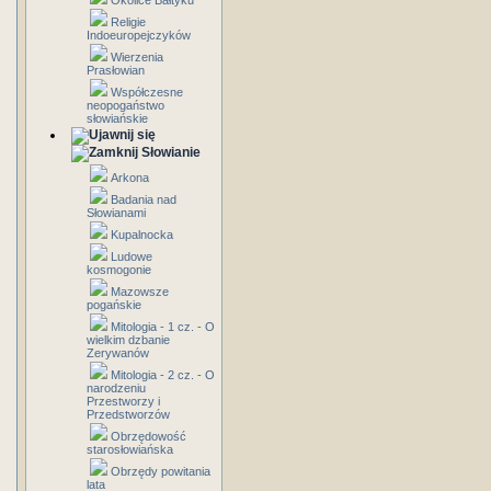
Okolice Bałtyku
Religie
Indoeuropejczyków
Wierzenia
Prasłowian
Współczesne
neopogaństwo
słowiańskie
Słowianie
Arkona
Badania nad
Słowianami
Kupalnocka
Ludowe
kosmogonie
Mazowsze
pogańskie
Mitologia - 1 cz. - O
wielkim dzbanie
Zerywanów
Mitologia - 2 cz. - O
narodzeniu
Przestworzy i
Przedstworzów
Obrzędowość
starosłowiańska
Obrzędy powitania
lata