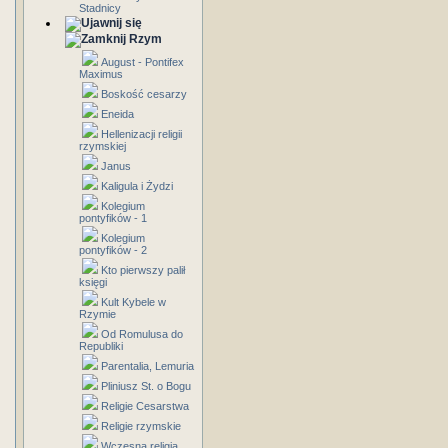
Stadnicy
Rzym
August - Pontifex
Maximus
Boskość cesarzy
Eneida
Hellenizacji religii
rzymskiej
Janus
Kaligula i Żydzi
Kolegium
pontyfików - 1
Kolegium
pontyfików - 2
Kto pierwszy palił
księgi
Kult Kybele w
Rzymie
Od Romulusa do
Republiki
Parentalia, Lemuria
Pliniusz St. o Bogu
Religie Cesarstwa
Religie rzymskie
Wczesna religia