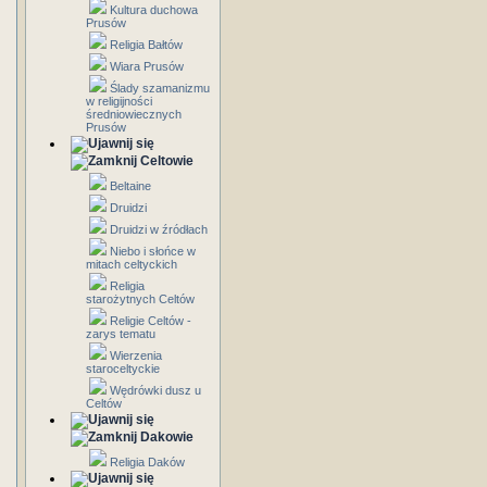
Kultura duchowa
Prusów
Religia Bałtów
Wiara Prusów
Ślady szamanizmu
w religijności
średniowiecznych
Prusów
Celtowie
Beltaine
Druidzi
Druidzi w źródłach
Niebo i słońce w
mitach celtyckich
Religia
starożytnych Celtów
Religie Celtów -
zarys tematu
Wierzenia
staroceltyckie
Wędrówki dusz u
Celtów
Dakowie
Religia Daków