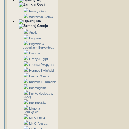
Goci
Polscy Goci
Wierzenia Gotów
Grecja
Apollo
Bogowie
Bogowie w
tragediach Eurypidesa
Dionizje
Grecja i Egipt
Grecka świątynia
Hermes Kylleński
Hestia i Westa
Kadmos i Harmonia
Kosmogonia
Kult Asklepiosa w
Grecji
Kult Kabirów
Misteria
Eleuzyjskie
Mit Adonisa
Mit Orfeusza