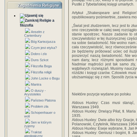
podając mu LSD, kiedy o to poprosił. 
Pustki z Tybetańskiej księgi umarłych.
Zagadnienia Religijne
Artykuł „Shakespeare and Religion
opublikowany pośmiertnie, zawiera moż
Religie a
filozofia
„Świat jest złudzeniem, lecz jest to z
ono rzeczywiste w całej swej rozciągło
Anselm z
stanie spostrzec. Nasze zadanie to o
Cantenbury
rzeczywistości w tej iluzorycznej czę
Bóg Kartezjusza
na sobie świadomość. Nie wolno nam ż
cała rzeczywistość, lecz równocześni
Czym jest etyka?
że będziemy próbować uciec od iluzj
Dobro i zlo
poszerzyć naszą świadomość. Nie woln
nam dany, lecz różnymi sposobami mu
Duns Szkot
Nadmiar mądrości jest tak samo zły,
Filozofia Boga
wątpliwych rozwiązań. Musimy nauczyć 
Filozofia religii
różdżki i księgi czarów. Człowiek musi
utożsamiając się z nim. Sposób życia w
John Locke o Bogu
Mantra
O duszy -
Niektóre pozycje wydane po polsku
Arystoteles
Państwo Platona
Aldous Huxley: Czas musi stanąć, tł
Problem zła
Warszawa 1949.
Aldous Huxley: Drwiący Piłat, tł. Mar
Schopenhauer o
1935.
woli
Aldous Huxley: Dwie albo trzy Gracje, 
Sen w którym
Polanowski, Czytelnik, Warszawa 1964
żyjemy
Aldous Huxley: Eseje wybrane, tł. Jan 
Traktat
Aldous Huxley: Geniusz i bogini, tł. 
ateologiczny