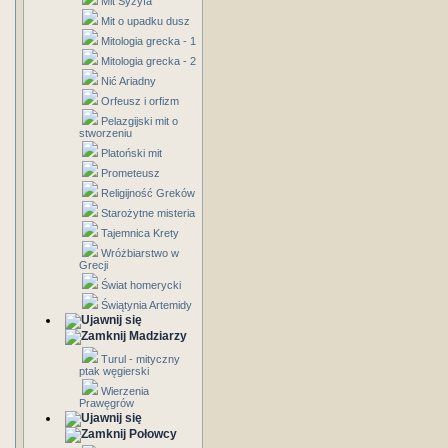
Mit Syzyfa
Mit o upadku dusz
Mitologia grecka - 1
Mitologia grecka - 2
Nić Ariadny
Orfeusz i orfizm
Pelazgijski mit o
stworzeniu
Platoński mit
Prometeusz
Religijność Greków
Starożytne misteria
Tajemnica Krety
Wróżbiarstwo w
Grecji
Świat homerycki
Świątynia Artemidy
Madziarzy
Turul - mityczny
ptak węgierski
Wierzenia
Prawęgrów
Połowcy