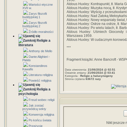
1958.
Aldous Huxley: Kontrapunkt, tł. Maria
Wartości etyczne
Aldous Huxley: Muzyka nocą, tł. Krysty
XVII w.
Aldous Huxley: Wyścig z przeszkodami
Zarys filozofii
Aldous Huxley: Nad Zatoką Meksykańsk
buddyjskiej 1
Aldous Huxley: Nowy wspaniały świat, 
Zarys filozofii
Aldous Huxley: Ostrze na ostrze, tł. M
buddyjskiej 2
Aldous Huxley: Po wielu latach, tł. B
Aldous Huxley: Uśmiech Giocondy i 
Źródło moralności
Warszawa 1959.
Aldous Huxley: W cudacznym korowodzie
Religie a
literatura
***
Anthony de Mello
Dante Alighieri -
Fragment książki: Anne Bancroft -
Piekło
Konstandinos
Kawafis
Data utworzenia:
21/06/2024 @ 02:51
Ostatnie zmiany:
21/06/2024 @ 03:41
Literatura religijna
Kategoria :
Religie a halucynogeny
Strona czytana
63672 razy
Powieść religijna
Religia a
psychologia
Freud wobec religii
Jak zostać
przywódcą sekty
Konwersja religijna
Po końcu świata
Nikt jeszcze 
Przeżycie