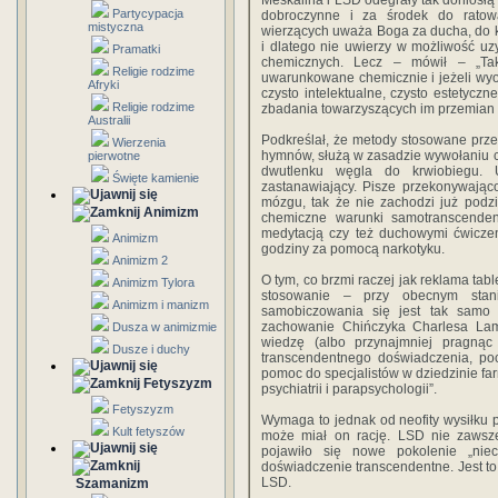
Meskalina i LSD odegrały tak doniosłą 
Partycypacja
dobroczynne i za środek do ratowan
mistyczna
wierzących uważa Boga za ducha, do 
i dlatego nie uwierzy w możliwość u
Pramatki
chemicznych. Lecz – mówił – „Tak
Religie rodzime
uwarunkowane chemicznie i jeżeli wyo
Afryki
czysto intelektualne, czysto estetyczn
Religie rodzime
zbadania towarzyszących im przemian
Australii
Podkreślał, że metody stosowane prze
Wierzenia
hymnów, służą w zasadzie wywołaniu 
pierwotne
dwutlenku węgla do krwiobiegu. U
Święte kamienie
zastanawiający. Pisze przekonywając
mózgu, tak że nie zachodzi już podzi
Animizm
chemiczne warunki samotranscende
medytacją czy też duchowymi ćwicze
Animizm
godziny za pomocą narkotyku.
Animizm 2
O tym, co brzmi raczej jak reklama tab
Animizm Tylora
stosowanie – przy obecnym stan
Animizm i manizm
samobiczowania się jest tak samo
zachowanie Chińczyka Charlesa Lamb
Dusza w animizmie
wiedzę (albo przynajmniej pragną
Dusze i duchy
transcendentnego doświadczenia, poc
pomoc do specjalistów w dziedzinie farma
Fetyszyzm
psychiatrii i parapsychologii”.
Fetyszyzm
Wymaga to jednak od neofity wysiłku p
Kult fetyszów
może miał on rację. LSD nie zawsze
pojawiło się nowe pokolenie „nieci
doświadczenie transcendentne. Jest t
LSD.
Szamanizm