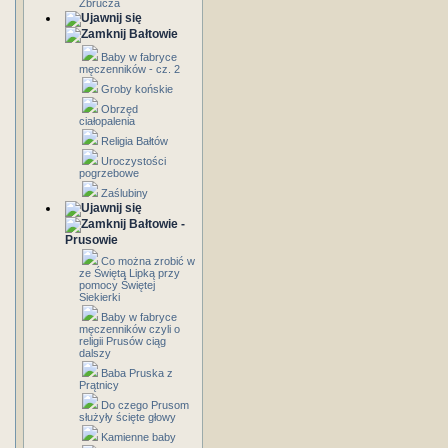
Zbrucza
Bałtowie
Baby w fabryce
męczenników - cz. 2
Groby końskie
Obrzęd
ciałopalenia
Religia Bałtów
Uroczystości
pogrzebowe
Zaślubiny
Bałtowie -
Prusowie
Co można zrobić w
ze Świętą Lipką przy
pomocy Świętej
Siekierki
Baby w fabryce
męczenników czyli o
religii Prusów ciąg
dalszy
Baba Pruska z
Prątnicy
Do czego Prusom
służyły ścięte głowy
Kamienne baby