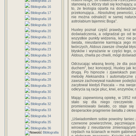
historii religii, że ostateczna Rzeczywi
Bibliografia 15
stanowią ci, którzy stali się kochający,
Bibliografia 16
to, że teologia oparta na doświadcz
przekonująca... Absolutnej pewności,
Bibliografia 17
nie można odnaleźć w samej naturz
Bibliografia 18
astrolabium tajemnic Boga”.
Bibliografia 19
Huxley poznał część prawdy, lecz wi
Bibliografia 20
doświadczenia, a odgradzał go od tego
Bibliografia 21
wszystkie punkty widzenia, lecz nie
świata, nieustannie karmiąca jego myś
Bibliografia 22
twórczych, Aldous zawsze chwytał błys
Bibliografia 23
błysków i wyrażanie w części tego, co
Aldous, chwila po chwili, mógł doświa
Bibliografia 24
Bibliografia 25
Odrzucając własną teorię, że dla poz
Bibliografia 26
duchem”, bez koncepcji, Huxley jak ko
drugą. Po hipnozie i zjawiskach par
Bibliografia 27
metodę Aleksandra i automatyczne 
Bibliografia 28
zawsze zachowywał naukowe podejście d
zacytował kiedyś Pascala – ma swoje r
Bibliografia 29
odkrycia są racje płuc, krwi, enzymów,
Bibliografia 30
Mając zapewnioną opiekę, w 1952 rok
Bibliografia 31
stało się dla niego rzeczywiste
Bibliografia 32
promieniowało światło, co staje si
Bibliografia 33
desperackie pragnienie światła z okre
Bibliografia 34
„Uświadomiłem sobie powolny taniec zł
Bibliografia 35
czerwone powierzchnie, pęczniejące 
wirowały z nieustannie zmieniającym
Bibliografia 36
rzędach na ścianach w moim gabinecie.
Bibliografia