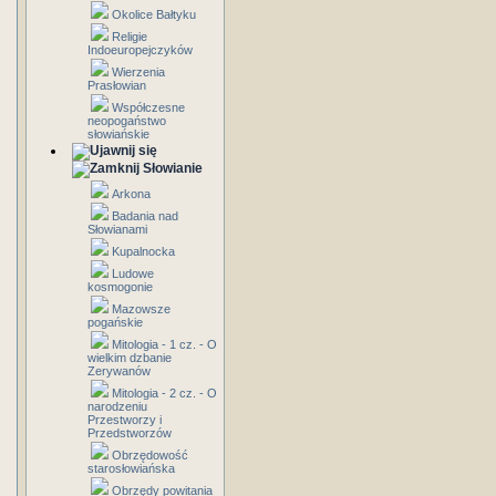
Okolice Bałtyku
Religie
Indoeuropejczyków
Wierzenia
Prasłowian
Współczesne
neopogaństwo
słowiańskie
Słowianie
Arkona
Badania nad
Słowianami
Kupalnocka
Ludowe
kosmogonie
Mazowsze
pogańskie
Mitologia - 1 cz. - O
wielkim dzbanie
Zerywanów
Mitologia - 2 cz. - O
narodzeniu
Przestworzy i
Przedstworzów
Obrzędowość
starosłowiańska
Obrzędy powitania