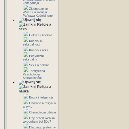
konstytucja
Zjednoczenie
Włoch i likwidacja
Państwa Kościelnego
Religie a
seks
Heloiza i Abelard
Kościół a
seksualność
Kościół i seks
Pesymizm
seksualny
Seks a celibat
Tantryczna
Psychologia
Seksualności
Religia a
nauka
Bóg a inteligencja
Choroba a religia w
antyku
Chronologia biblijna
Czy przed wielkim
wybuchem był Bóg?
Dlaczego jesteśmy