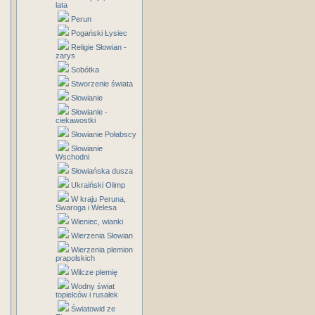
lata
Perun
Pogański Łysiec
Religie Słowian -
zarys
Sobótka
Stworzenie świata
Słowianie
Słowianie -
ciekawostki
Słowianie Połabscy
Słowianie
Wschodni
Słowiańska dusza
Ukraiński Olimp
W kraju Peruna,
Swaroga i Welesa
Wieniec, wianki
Wierzenia Słowian
Wierzenia plemion
prapolskich
Wilcze plemię
Wodny świat
topielców i rusałek
Światowid ze