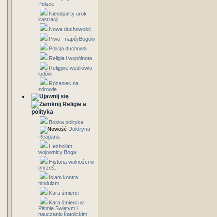
Polsce
Nieodparty urok
kastracji
Nowa duchowość
Piwo - napój Bogów
Policja duchowa
Religia i wspólnota
Religijne wędrówki
ludów
Różaniec na
zdrowie
Religie a
polityka
Boska polityka
Doktryna
Reagana
Hezbollah
wojownicy Boga
Historia wolności w
chrześ.
Islam kontra
hinduizm
Kara śmierci
Kara śmierci w
Piśmie Świętym i
nauczaniu katolickim