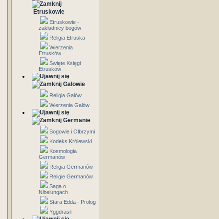
Etruskowie
Etruskowie -
zakładnicy bogów
Religia Etruska
Wierzenia
Etrusków
Święte Księgi
Etrusków
Galowie
Religia Galów
Wierzenia Galów
Germanie
Bogowie i Olbrzymi
Kodeks Królewski
Kosmologia
Germanów
Religia Germanów
Religie Germanów
Saga o
Nibelungach
Stara Edda - Prolog
Yggdrasil