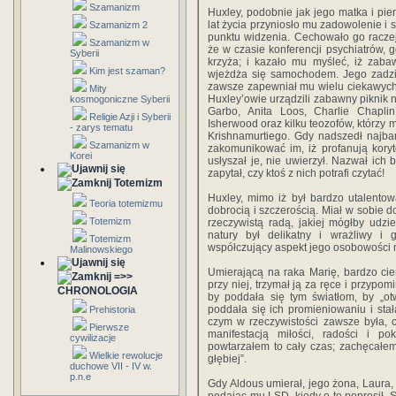
Szamanizm
Huxley, podobnie jak jego matka i pie
lat życia przyniosło mu zadowolenie i 
Szamanizm 2
punktu widzenia. Cechowało go racze
Szamanizm w
że w czasie konferencji psychiatrów, g
Syberii
krzyża; i kazało mu myśleć, iż zaba
Kim jest szaman?
wjeżdża się samochodem. Jego zadziw
zawsze zapewniał mu wielu ciekawych 
Mity
Huxley’owie urządzili zabawny piknik na
kosmogoniczne Syberii
Garbo, Anita Loos, Charlie Chaplin
Religie Azji i Syberii
Isherwood oraz kilku teozofów, którzy 
- zarys tematu
Krishnamurtiego. Gdy nadszedł najbard
Szamanizm w
zakomunikować im, iż profanują kory
Korei
usłyszał je, nie uwierzył. Nazwał ich
zapytał, czy ktoś z nich potrafi czytać!
Totemizm
Huxley, mimo iż był bardzo utalentowa
Teoria totemizmu
dobrocią i szczerością. Miał w sobie d
Totemizm
rzeczywistą radą, jakiej mógłby udziel
natury był delikatny i wrażliwy i 
Totemizm
współczujący aspekt jego osobowości mó
Malinowskiego
Umierającą na raka Marię, bardzo cie
=>>
przy niej, trzymał ją za ręce i przypomi
CHRONOLOGIA
by poddała się tym światłom, by „otw
poddała się ich promieniowaniu i stał
Prehistoria
czym w rzeczywistości zawsze była, c
Pierwsze
manifestacją miłości, radości i po
cywilizacje
powtarzałem to cały czas; zachęcałem j
Wielkie rewolucje
głębiej”.
duchowe VII - IV w.
p.n.e
Gdy Aldous umierał, jego żona, Laura