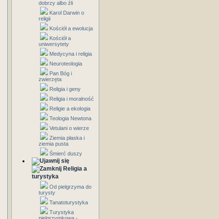
dobrzy albo źli
Karol Darwin o
religii
Kościół a ewolucja
Kościół a
uniwersytety
Medycyna i religia
Neuroteologia
Pan Bóg i
zwierzęta
Religia i geny
Religia i moralność
Religie a ekologia
Teologia Newtona
Vetulani o wierze
Ziemia płaska i
ziemia pusta
Śmierć duszy
Religia a
turystyka
Od pielgrzyma do
turysty
Tanatoturystyka
Turystyka
pielgrzymkowa -