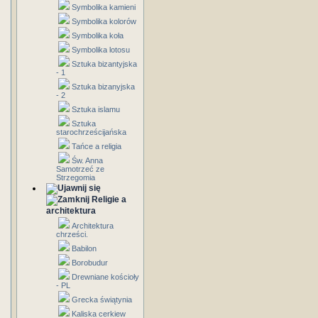
Symbolika kamieni
Symbolika kolorów
Symbolika koła
Symbolika lotosu
Sztuka bizantyjska
- 1
Sztuka bizanyjska
- 2
Sztuka islamu
Sztuka
starochrześcijańska
Tańce a religia
Św. Anna
Samotrzeć ze
Strzegomia
Religie a
architektura
Architektura
chrześci.
Babilon
Borobudur
Drewniane kościoły
- PL
Grecka świątynia
Kaliska cerkiew