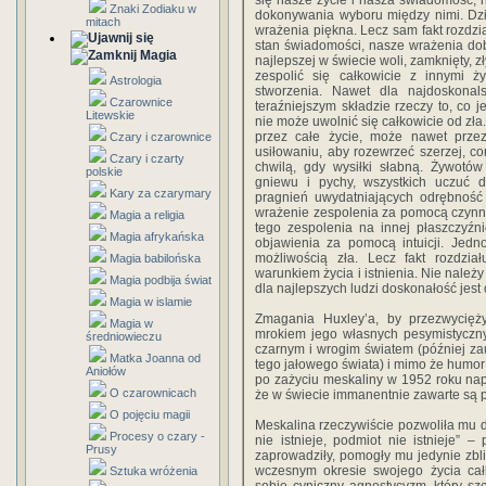
się nasze życie i nasza świadomość, 
Znaki Zodiaku w
dokonywania wyboru między nimi. Dz
mitach
wrażenia piękna. Lecz sam fakt rozdział
stan świadomości, nasze wrażenia dobr
Magia
najlepszej w świecie woli, zamknięty, z
zespolić się całkowicie z innymi ż
Astrologia
stworzenia. Nawet dla najdoskona
Czarownice
teraźniejszym składzie rzeczy to, co j
Litewskie
nie może uwolnić się całkowicie od zła.
przez całe życie, może nawet prze
Czary i czarownice
usiłowaniu, aby rozewrzeć szerzej, cor
Czary i czarty
chwilą, gdy wysiłki słabną. Żywotó
polskie
gniewu i pychy, wszystkich uczuć d
Kary za czarymary
pragnień uwydatniających odrębność 
wrażenie zespolenia za pomocą czynni
Magia a religia
tego zespolenia na innej płaszczyźn
Magia afrykańska
objawienia za pomocą intuicji. Jedn
możliwością zła. Lecz fakt rozdzia
Magia babilońska
warunkiem życia i istnienia. Nie należ
Magia podbija świat
dla najlepszych ludzi doskonałość jes
Magia w islamie
Zmagania Huxley’a, by przezwycięży
Magia w
mrokiem jego własnych pesymistyczny
średniowieczu
czarnym i wrogim światem (później zau
Matka Joanna od
tego jałowego świata) i mimo że humor i
Aniołów
po zażyciu meskaliny w 1952 roku nap
O czarownicach
że w świecie immanentnie zawarte są po
O pojęciu magii
Meskalina rzeczywiście pozwoliła mu 
Procesy o czary -
nie istnieje, podmiot nie istnieje” –
Prusy
zaprowadziły, pomogły mu jedynie zbliż
wczesnym okresie swojego życia całk
Sztuka wróżenia