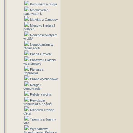
Komunizm a religia
Machiavelli o
państwach k
Matylda z Canossy
Mieszko I religia i
polityka
Neokonserwatyzm
w USA
Neopoganizm w
Niemczech
Pacelli i Pavelic
Państwo i związki
wyznaniowe
Pierwsza
Poprawka
Prawo wyznaniowe
Religia i
demokracja
Religie a wojna
Rewolucja
francuska a Kościół
Richelieu i raison
d'état
Tajemnica Joanny
'Arc
Wyznaniowa
Skandynawia: Religia a