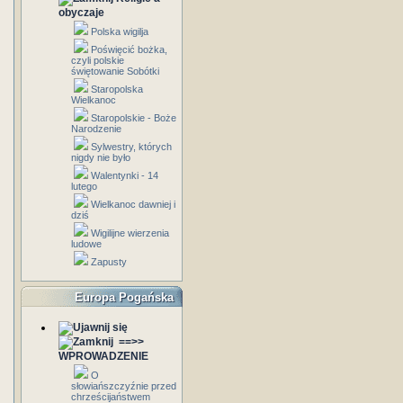
obyczaje
Polska wigilja
Poświęcić bożka,
czyli polskie
świętowanie Sobótki
Staropolska
Wielkanoc
Staropolskie - Boże
Narodzenie
Sylwestry, których
nigdy nie było
Walentynki - 14
lutego
Wielkanoc dawniej i
dziś
Wigilijne wierzenia
ludowe
Zapusty
Europa Pogańska
==>>
WPROWADZENIE
O
słowiańszczyźnie przed
chrześcijaństwem