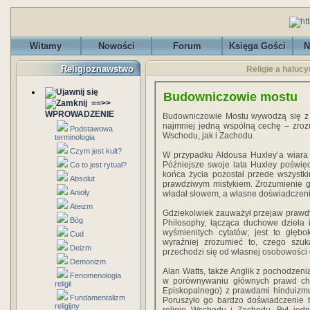
Witamy
Nowości
Forum
Księga Gości
N
Religioznawstwo
Religie a haluc
Budowniczowie mostu
==>>
WPROWADZENIE
Budowniczowie Mostu wywodzą się z b
najmniej jedną wspólną cechę – zroz
Podstawowa
Wschodu, jak i Zachodu.
terminologia
Czym jest kult?
W przypadku Aldousa Huxley’a wiara w
Późniejsze swoje lata Huxley poświę
Co to jest rytuał?
końca życia pozostał przede wszystkim 
Absolut
prawdziwym mistykiem. Zrozumienie g
Anioły
władał słowem, a własne doświadczenie 
Ateizm
Gdziekolwiek zauważył przejaw prawdy
Bóg
Philosophy, łącząca duchowe dzieła i 
wyśmienitych cytatów; jest to głęb
Cud
wyraźniej zrozumieć to, czego szuk
Deizm
przechodzi się od własnej osobowości
Demonizm
Alan Watts, także Anglik z pochodzenia,
Fenomenologia
w porównywaniu głównych prawd chrze
religii
Episkopalnego) z prawdami hinduizmu,
Fundamentalizm
Poruszyło go bardzo doświadczenie b
religijny