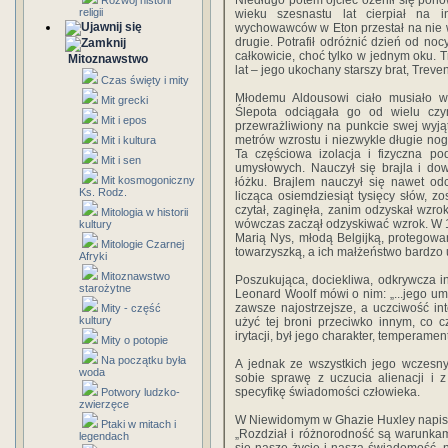
Niedługo potem ojciec ożenił się pono
Rozwój historii
religii
wieku szesnastu lat cierpiał na 
wychowawców w Eton przestał na nie wi
drugie. Potrafił odróżnić dzień od noc
całkowicie, choć tylko w jednym oku. T
Mitoznawstwo
lat – jego ukochany starszy brat, Treven
Czas święty i mity
Młodemu Aldousowi ciało musiało w
Mit grecki
Ślepota odciągała go od wielu czyn
Mit i epos
przewrażliwiony na punkcie swej wyjąt
metrów wzrostu i niezwykle długie nogi,
Mit i kultura
Ta częściowa izolacja i fizyczna po
Mit i sen
umysłowych. Nauczył się brajla i do
Mit kosmogoniczny
łóżku. Brajlem nauczył się nawet od
Ks. Rodz.
licząca osiemdziesiąt tysięcy słów, z
czytał, zaginęła, zanim odzyskał wzrok
Mitologia w historii
wówczas zaczął odzyskiwać wzrok. W 191
kultury
Marią Nys, młodą Belgijką, protegowan
Mitologie Czarnej
towarzyszką, a ich małżeństwo bardzo
Afryki
Mitoznawstwo
Poszukująca, dociekliwa, odkrywcza in
starożytne
Leonard Woolf mówi o nim: „...jego umy
zawsze najostrzejsze, a uczciwość in
Mity - część
kultury
użyć tej broni przeciwko innym, co c
irytacji, był jego charakter, temperamen
Mity o potopie
Na początku była
A jednak ze wszystkich jego wczesny
woda
sobie sprawę z uczucia alienacji i 
specyfikę świadomości człowieka.
Potwory ludzko-
zwierzęce
W Niewidomym w Ghazie Huxley napis
Ptaki w mitach i
„Rozdział i różnorodność są warunkami
legendach