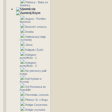
Połowcy - Baba ze
Stadnicy
Rzym
August - Pontifex
Maximus
Boskość cesarzy
Eneida
Hellenizacji religii
rzymskiej
Janus
Kaligula i Żydzi
Kolegium
pontyfików - 1
Kolegium
pontyfików - 2
Kto pierwszy palił
księgi
Kult Kybele w
Rzymie
Od Romulusa do
Republiki
Parentalia, Lemuria
Pliniusz St. o Bogu
Religie Cesarstwa
Religie rzymskie