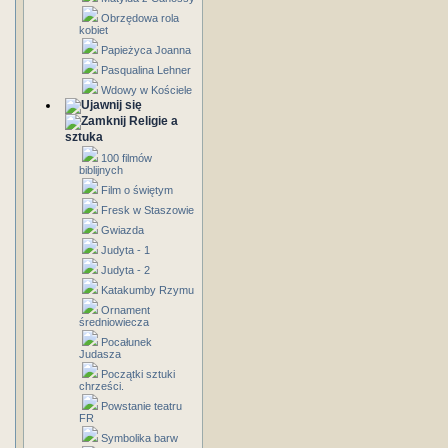
Obrzędowa rola
kobiet
Papieżyca Joanna
Pasqualina Lehner
Wdowy w Kościele
Religie a
sztuka
100 filmów
biblijnych
Film o świętym
Fresk w Staszowie
Gwiazda
Judyta - 1
Judyta - 2
Katakumby Rzymu
Ornament
średniowiecza
Pocałunek
Judasza
Początki sztuki
chrześci.
Powstanie teatru
FR
Symbolika barw