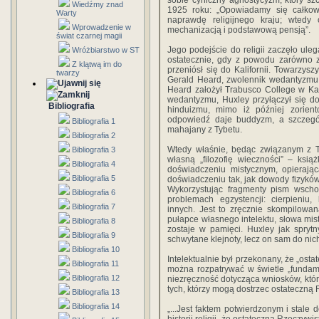
sobie cyniczny agnostycyzm, który szc
Wiedźmy znad
1925 roku: „Opowiadamy się całkowi
Warty
naprawdę religijnego kraju; wted
Wprowadzenie w
mechanizacją i podstawową pensją”.
świat czarnej magii
Jego podejście do religii zaczęło ule
Wróżbiarstwo w ST
ostatecznie, gdy z powodu zarówno z
Z klątwą im do
przeniósł się do Kalifornii. Towarzysz
twarzy
Gerald Heard, zwolennik wedantyzmu, 
Heard założył Trabusco College w Kalif
wedantyzmu, Huxley przyłączył się do
Bibliografia
hinduizmu, mimo iż później zorient
odpowiedź daje buddyzm, a szczegó
Bibliografia 1
mahajany z Tybetu.
Bibliografia 2
Wtedy właśnie, będąc związanym z Tr
Bibliografia 3
własną „filozofię wieczności” – książ
Bibliografia 4
doświadczeniu mistycznym, opierają
Bibliografia 5
doświadczeniu tak, jak dowody fizykó
Wykorzystując fragmenty pism wscho
Bibliografia 6
problemach egzystencji: cierpieniu,
Bibliografia 7
innych. Jest to zręcznie skompilowa
pułapce własnego intelektu, słowa mist
Bibliografia 8
zostaje w pamięci. Huxley jak sprytn
Bibliografia 9
schwytane klejnoty, lecz on sam do nich
Bibliografia 10
Intelektualnie był przekonany, że „ost
Bibliografia 11
można rozpatrywać w świetle „fundam
Bibliografia 12
niezręczność dotycząca wniosków, która
tych, którzy mogą dostrzec ostateczną 
Bibliografia 13
Bibliografia 14
„...Jest faktem potwierdzonym i stale