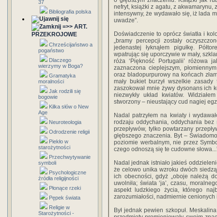
o głębszym znaczeniu. Książki jak ru
37
nefryt, książki z agatu, z akwamarynu, z
Bibliografia polska
intensywny, że wydawało się, iż lada m
uwadze”.
=>> ART.
Doświadczenie to oprócz światła i kol
PRZEKROJOWE
„bramy percepcji zostały oczyszczon
Chrześcijaństwo a
jedenastej łyknąłem pigułkę. Półto
pogaństwo
wpatrując się uporczywie w mały, szklan
Dlaczego
róża ‘Piękność Portugalii’ różowa j
wierzymy w Boga?
zaznaczona cieplejszym, płomiennym
oraz bladopurpurowy na końcach złaman
Gramatyka
mały bukiet burzył wszelkie zasady
moralności
zaszokował mnie żywy dysonans ich kol
Jak rodzili się
niezwykły układ kwiatów. Widziałe
bogowie
stworzony – nieustający cud nagiej egzy
Kilka słów o New
Age
Nadal patrzyłem na kwiaty i wydawał
rodzaju oddychania, oddychania bez 
Neuroteologia
przepływów, tylko powtarzany przepły
Odrodzenie religii
głębszego znaczenia. Byt – Świadomo
Piekło w
poziomie werbalnym, nie przez Symbol
starożytności
czego odnoszą się te cudowne słowa...
Przechwytywanie
Nadal jednak istniało jakieś oddziele
symboli
że celowo unika wzroku dwóch siedzą
Psychologiczne
ich obecności, gdyż „oboje należą d
źródła religijności
uwolniła; świata ‘ja’, czasu, moralneg
Płonące rzeki
aspekt ludzkiego życia, którego naj
zarozumiałości, nadmiernie cenionych
Pępek świata
Religie w
Był jednak pewien szkopuł. Meskalina
Starożytności -