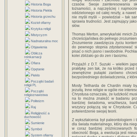
religię Wschodu i Zachodu. Był jedn
czasów. Swoje zainteresowania sk
Historia Boga
tożsamości, a najczęściej i najmocn
Historia Piekła
oddzielonego od całej reszty, a nawet
Historia grzechu
nie myśli myśli – powiedział – tak s
sprawia trudności. Jest zajmujący jak
Kozioł ofiarny
słów.
Krytyka religii
Thomas Merton, amerykański mnich Za
Mistycyzm
chrześcijaństwa do pełnego zrozumieni
Nadnaturalna moc
Zrozumienie zawdzięcza życiu kontemp
do pewnego stopnia zdystansować s
Objawienia
pisać o nich jasno i swobodnie. Pochłan
Oblicza
kolei zbliżało go do zen i taoizmu.
reinkarnacji
Ofiara
Przyjaźń z D.T. Suzuki – wielkim ja
praktykę zen tak, że na krótko przed 
Opętanie
zewnętrzne pułapki zarówno chrześ
Piekło
bezpośredniego doświadczenia, z które
Początki badań
religii PL
Mosty Teilharda de Chardin miały by
jezuitą. Inne religie w ogóle nie inter
Początki
Chrystusa oznaczała, że ludzkość musi
religioznawstwa
na to można znaleźć w badaniu przes
Politeizm
bardziej świadoma, wrażliwsza, bard
wszyscy połączą się w Chrystusie. 
Raj
potwierdzenie swojej teorii.
Religijność a
duchowość
Z wykształcenia był paleontologiem i 
Sumienie
dla świata materialnego, który dla ni
w coraz bardziej zróżnicowanych f
Symbol
obecność Boga, a ewolucja jest nieu
System ofiarny