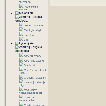
mistyczne
Psychologia r.
Freuda
Religie a
etnologia
Dzień Zaduszny
Etnologia religii
Kult słońca
Sati
Religie a
socjologia
Akty przemocy
Ateizm po czesku
Brat brud
Czy Zachód utracił
Boga
Grzechy i grzeszki
Instytucjonalizacja
religii
McJudaizm -
Kabała dla każdego!
Moda na
wegetarianizm
Mordy rytualne w