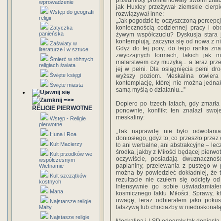
przedmioty promieniowały swoim znacz
wprowadzenie
jak Huxley przeżywał ziemskie cier
Wstęp do geografii
rozwiązywał inne:
religii
„Jak pogodzić tę oczyszczoną percepcj
koniecznością codziennej pracy i ob
Zatyczka
panieńska
żywym współczuciu? Dyskusja stara ja
kontemplują, zaczyna się od nowa z n
Zaświaty w
Gdyż do tej pory, do tego ranka zna
literaturze i w sztuce
zwyczajnych formach, takich jak m
Śmierć w różnych
malarstwem czy muzyką... a teraz prze
religiach świata
jej w pełni. Dla osiągnięcia pełni d
Święte księgi
wyższy poziom. Meskalina otwiera
kontemplację, której nie można jedna
Święte miasta
samą myślą o działaniu...”
=>>
Dopiero po trzech latach, gdy zmarła
RELIGIE PIERWOTNE
ponownie, konflikt ten znalazł swo
meskaliny:
Wstęp - Religie
pierwotne
„Tak naprawdę nie było odwołania.
Huna i Roa
doniosłego, gdyż to, co przeszło przez 
Kult Macierzy
to ani werbalne, ani abstrakcyjne – l
środka, jakby z Miłości będącej pier
Kult przodków we
oczywiście, posiadają dwuznacznoś
współczesnym
paplaniny, przelewania z pustego w p
Wietnamie
można by powiedzieć dokładniej, że 
Kult szczątków
rezultacie nie czułem się odcięty o
kostnych
Intensywnie go sobie uświadamiałe
Mana
kosmicznego faktu Miłości. Sprawy, 
uwagę, teraz odbierałem jako pokus
Najstarsze religie
fałszywą lub chociażby w niedoskonałą 
Malty
Najstasze religie