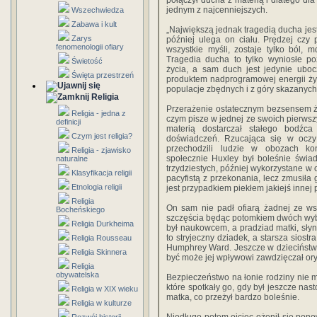
połączył ducha z materią i dlatego dla
jednym z najcenniejszych.
Wszechwiedza
Zabawa i kult
„Największą jednak tragedią ducha jest
Zarys
później ulega on ciału. Prędzej czy 
fenomenologii ofiary
wszystkie myśli, zostaje tylko ból, md
Tragedia ducha to tylko wyniosłe p
Świetość
życia, a sam duch jest jedynie uboc
Święta przestrzeń
produktem nadprogramowej energii życi
populacje zbędnych i z góry skazanych
Religia
Przerażenie ostatecznym bezsensem ży
Religia - jedna z
czym pisze w jednej ze swoich pierwsz
definicji
materią dostarczał stałego bodźc
Czym jest religia?
doświadczeń. Rzucająca się w oczy w
przechodzili ludzie w obozach ko
Religia - zjawisko
społecznie Huxley był boleśnie świad
naturalne
trzydziestych, później wykorzystane w 
Klasyfikacja religii
pacyfistą z przekonania, lecz zmusiła
Etnologia religii
jest przypadkiem piekłem jakiejś innej 
Religia
On sam nie padł ofiarą żadnej ze ws
Bocheńskiego
szczęścia będąc potomkiem dwóch wybit
Religia Durkheima
był naukowcem, a pradziad matki, słyn
to stryjeczny dziadek, a starsza siost
Religia Rousseau
Humphrey Ward. Jeszcze w dzieciństwie
Religia Skinnera
być może jej wpływowi zawdzięczał ory
Religia
obywatelska
Bezpieczeństwo na łonie rodziny nie 
które spotkały go, gdy był jeszcze nast
Religia w XIX wieku
matka, co przeżył bardzo boleśnie.
Religia w kulturze