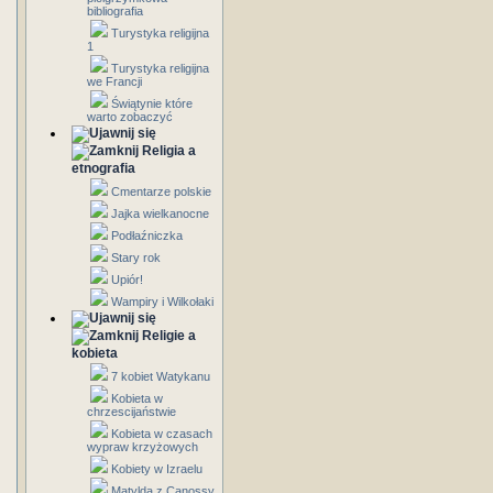
bibliografia
Turystyka religijna
1
Turystyka religijna
we Francji
Świątynie które
warto zobaczyć
Religia a
etnografia
Cmentarze polskie
Jajka wielkanocne
Podłaźniczka
Stary rok
Upiór!
Wampiry i Wilkołaki
Religie a
kobieta
7 kobiet Watykanu
Kobieta w
chrzescijaństwie
Kobieta w czasach
wypraw krzyżowych
Kobiety w Izraelu
Matylda z Canossy