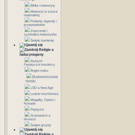
Biblia i meteoryty
Meteoryt w sztuce
materialnej
Podania, legendy i
przepowiednie
Znaczenie i
symbolika meteorytów
Święte kamienie
Religie a
halucynogeny
Asasyni -
Fanatyczni mordercy
Bogini maku
Budowniczowie
mostu
LSD a New Age
Ludzie-muchomory
Megality, Opium i
Konopie
Pejotyzm
Szamanizm a
ekstaza
Święte grzyby
Religie a