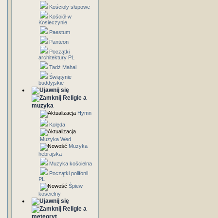
Kościoły słupowe
Kościół w
Kosieczynie
Paestum
Panteon
Początki
architektury PL
Tadż Mahal
Świątynie
buddyjskie
Religie a
muzyka
Hymn
Kolęda
Muzyka Wed
Muzyka
hebrajska
Muzyka kościelna
Początki polifonii
PL
Śpiew
kościelny
Religie a
meteoryt