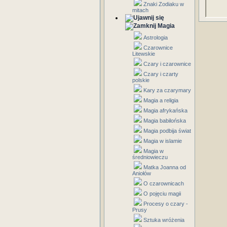
Znaki Zodiaku w
mitach
Magia
Astrologia
Czarownice
Litewskie
Czary i czarownice
Czary i czarty
polskie
Kary za czarymary
Magia a religia
Magia afrykańska
Magia babilońska
Magia podbija świat
Magia w islamie
Magia w
średniowieczu
Matka Joanna od
Aniołów
O czarownicach
O pojęciu magii
Procesy o czary -
Prusy
Sztuka wróżenia