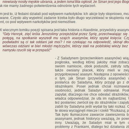
niewiasty nosiły męskie ubrania, a jeden isma'ilita ogłosił, że Sinan jest jego Bo
k nie mamy żadnego potwierdzenia odnośnie tych wydarzeń.
em jest to, iż fedaini działali pod wpływem narkotyków. Ich akcje były stopniowo, mo
wane. Często aby wypełnić zadanie trzeba było długo wyczekiwać w skupieniu n
t, co pod wpływem narkotyków jest niemożliwe.
IX wiecznym tomiku poezji spisana jest taka historia o Alaodinie, przywódcy asasy
"Gdy Henryk, zięć króla Jerozolimy przejeżdżał przez Syrię, przechwalając się
potęgą, na spotkanie wyszedł mu szajch asasynów, który spytał księcia: Cz
podwładni są ci tak oddani jak moi? I nie czekając na odpowiedź, skinął dło
wówczas odziani w biel młodzi mężczyźni, którzy stali na pobliskiej wieży bez 
namysłu rzucili się w przepaść"
- Z Saladynem (przeciwnikiem asasynów) wią
pogłoska, według której jakoby miał zobac
swoim namiocie, obok poduszki, zatruty szty
także owsiany placek, który mieli w zwy
przygotowywać asasyni. Następna z opowieśc
o tym, jak Sinan (przywódca asasynów) w
posłańca do Saladyna, który przyjął go z 
strażnikami. Poseł jednak chciał rozmawi
osobności, jednak Saladyn odmawiał. Posł
zapytał, dlaczego nie chce odesłać strażników,
władca odpowiedział, że ufa im najbardziej.
też posłaniec zwrócił się do strażników i zapyta
zabili by Saladyna jeśli wydał by taki rozkaz. 
te słowa wyciągnęli miecze i rzekli "Rozkazuj, p
Tak było tłumaczone zawarcie zawieszenia b
asasynami, jednak historycy uważają, że pow
inny. Uważają, że Saladyn miał w tym c
problemy z Frankami, dlatego też działania z