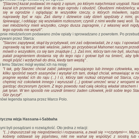
"[Starzec] kazał podawać im napój z opium, po którym natychmiast usypiali. Nas
kazał ich przenosić we śnie do tego ogrodu i obudzić. Obudzeni młodzieńcy, 
się w ogrodzie i oglądając te wszystkie rzeczy, o których mówiłem, sądzi
naprawdę być w raju. Zaś damy i dziewice cały dzień spędzały z nimi, gr
śpiewając, i oddając się wszelakim rozkoszom; czynili z nimi wedle swej woli. Ta
owi młodzieńcy mieli wszystko, czego dusza zapragnie, i z własnej woli nigd
tego ogrodu nie wyszli"
.
pnie młodzieńcom podawano znów opiaty i sprowadzano z powrotem. Po przebu
wzywani przez Starca:
"Starzec zapytywał, skąd by przybywali, oni zaś odpowiadali, że z raju. I opowiada
zaprawdę raj ten jest taki właśnie, jakim go przyobiecał Mahomet naszym przod
mówili o wszystkim, co się tam znajduje (...). Zaś inni, którzy tam nie byli, słuchaj
pałali pragnieniem dostania się do tego raju i gotowi byli na śmierć, aby tyl
mogli pójść i wzdychali do dnia, kiedy tam wejdą"
.
i temu Starzec mógł wysłać ich na misję:
"I tak, gdy Starzec chciał zabić jakiegoś panującego lub innego człowieka, wy
kilku spośród swych asasynów i wysyłał ich tam, dokąd chciał, wmawiając w ni
pragnie wysłać ich do raju (...) I ci, którzy taki rozkaz otrzymali od Starca, czyn
chętniej niż cokolwiek innego i wyruszali (...) gotowi umrzeć wraz z wrogami w
gardząc doczesnym życiem. Z tego powodu nad całą okolicą władał strachem i
jak tyran. W ten sposób nie uszedł śmierci żaden człowiek, jeśli sobie tego Sta
Gór życzył"
.
mówi legenda spisana przez Marco Polo.
tyczna wizja Hassana-i-Sabbaha
syni byli posądzani o rozwiązłość. Oto jedna z relacji:
"(...) dopuszczali się niegodziwości i rozpasania, a zwali się >>czystymi<<. Mężcz
kobiety oddawali się pijaństwu, nikt nie wahał się współżyć z siostrą lub 