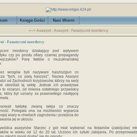
rum
Księga Gości
Nasi Wierni
=--> Asasyni - Asasyni - Fanatyczni mordercy
ni - Fanatyczni mordercy
tyczni mordercy działający pod wpływem
tyku czy po prostu ofiary czarnej propagandy
pejczyków? Parę faktów o muzułmańskiej
e:
zez wrogów byli nazywani
hasziszijjun
co
cza "tych, co palą haszysz". Nazwa Asasyni
dzi od Zachodnich krzyżowców, którzy na swój
b określali tą sektę. Jednak ich prawdziwe
 to nizaryci, od imienia ostatniego przywódcy
a, który był uznany za prawowitego następcę
meta
osowali taktykę zwaną
takija
co znaczy
żność. Polegała ona na możliwości wyparcia
wojej wiary w chwilach zagrożenia i przejścia do
wania jej w ukryciu.
zywódca asasynów Starzec z gór miał wybierać na fedainów (zabójców) mł
paków w wieku od 12 do 20 lat. Uczono ich sztuki zabijania. Po przeprowad
ngu młodzi mogli dostać się do ogrodu: