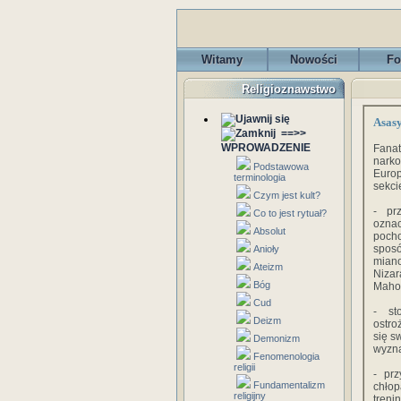
Witamy
Nowości
Fo
Religioznawstwo
Asasy
==>>
WPROWADZENIE
Fana
narko
Podstawowa
Euro
terminologia
sekci
Czym jest kult?
- pr
Co to jest rytuał?
ozna
Absolut
pocho
sposó
Anioły
miano
Ateizm
Nizar
Bóg
Maho
Cud
- st
Deizm
ostro
się s
Demonizm
wyzna
Fenomenologia
religii
- pr
Fundamentalizm
chło
religijny
treni