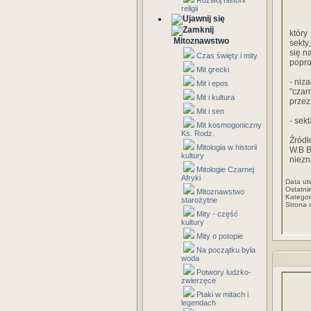
Rozwój historii
religii
który
Mitoznawstwo
sekty
się n
Czas święty i mity
popro
Mit grecki
- niza
Mit i epos
"czar
Mit i kultura
przez
Mit i sen
- sekt
Mit kosmogoniczny
Ks. Rodz.
Źródł
Mitologia w historii
W.B B
kultury
niezn
Mitologie Czarnej
Afryki
Data ut
Ostatni
Mitoznawstwo
Kategor
starożytne
Strona 
Mity - część
kultury
Mity o potopie
Na początku była
woda
Potwory ludzko-
zwierzęce
Ptaki w mitach i
legendach