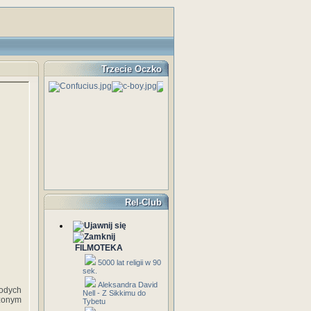
Trzecie Oczko
Rel-Club
FILMOTEKA
5000 lat religii w 90
sek.
Aleksandra David
odych
Nell - Z Sikkimu do
zonym
Tybetu