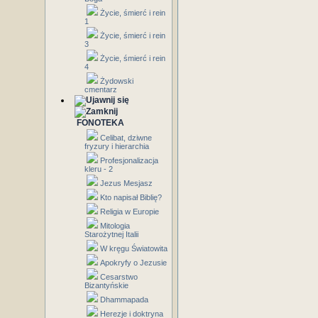
Życie, śmierć i rein
1
Życie, śmierć i rein
3
Życie, śmierć i rein
4
Żydowski
cmentarz
FONOTEKA
Celibat, dziwne
fryzury i hierarchia
Profesjonalizacja
kleru - 2
Jezus Mesjasz
Kto napisał Biblię?
Religia w Europie
Mitologia
Starożytnej Italii
W kręgu Światowita
Apokryfy o Jezusie
Cesarstwo
Bizantyńskie
Dhammapada
Herezje i doktryna