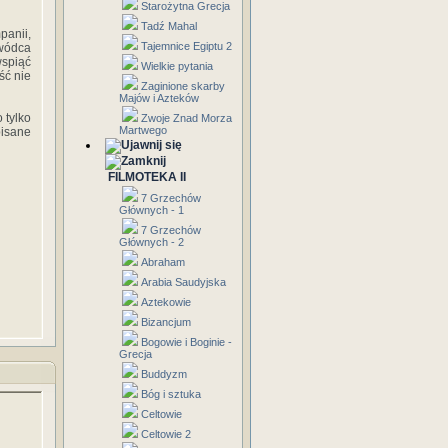
Starożytna Grecja
Tadź Mahal
panii,
Tajemnice Egiptu 2
ywódca
wspiąć
Wielkie pytania
ść nie
Zaginione skarby
Majów i Azteków
o tylko
Zwoje Znad Morza
Martwego
pisane
FILMOTEKA II
7 Grzechów
Głównych - 1
7 Grzechów
Głównych - 2
Abraham
Arabia Saudyjska
Aztekowie
Bizancjum
Bogowie i Boginie -
Grecja
Buddyzm
Bóg i sztuka
Celtowie
Celtowie 2