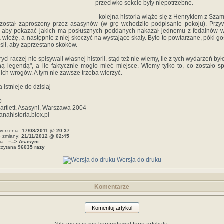
przeciwko sekcie były niepotrzebne.
- kolejna historia wiąże się z Henrykiem z Szam
 został zaproszony przez asasynów (w grę wchodziło podpisanie pokoju). Prz
, aby pokazać jakich ma posłusznych poddanych nakazał jednemu z fedainów 
a wieżę, a następnie z niej skoczyć na wystające skały. Było to powtarzane, póki go
sił, aby zaprzestano skoków.
ryci raczej nie spisywali własnej historii, stąd też nie wiemy, ile z tych wydarzeń był
ną legendą", a ile faktycznie mogło mieć miejsce. Wiemy tylko to, co zostało s
 ich wrogów. A tym nie zawsze trzeba wierzyć.
a istnieje do dzisiaj
o
artlett, Asasyni, Warszawa 2004
anahistoria.blox.pl
worzenia:
17/08/2011 @ 20:37
e zmiany:
21/11/2012 @ 02:45
ia :
=--> Asasyni
czytana
96035 razy
Wersja do druku
Komentarze
Komentuj artykuł