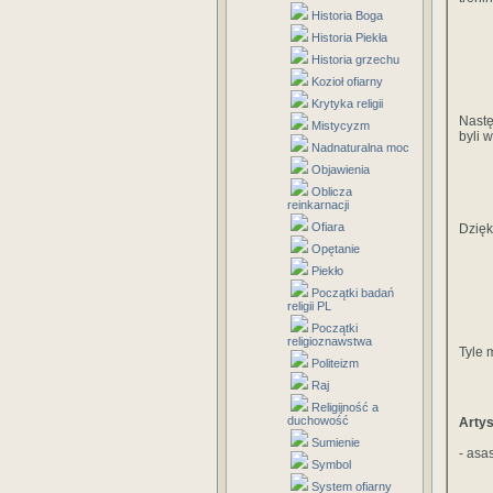
Historia Boga
Historia Piekła
Historia grzechu
Kozioł ofiarny
Krytyka religii
Nastę
Mistycyzm
byli 
Nadnaturalna moc
Objawienia
Oblicza
reinkarnacji
Ofiara
Dzięk
Opętanie
Piekło
Początki badań
religii PL
Początki
religioznawstwa
Tyle 
Politeizm
Raj
Religijność a
duchowość
Artys
Sumienie
- asa
Symbol
System ofiarny