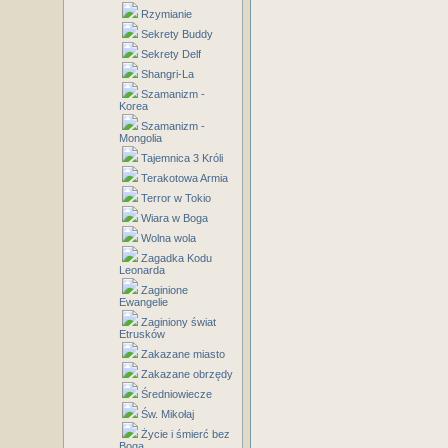
Rzymianie
Sekrety Buddy
Sekrety Delf
Shangri-La
Szamanizm -
Korea
Szamanizm -
Mongolia
Tajemnica 3 Króli
Terakotowa Armia
Terror w Tokio
Wiara w Boga
Wolna wola
Zagadka Kodu
Leonarda
Zaginione
Ewangelie
Zaginiony świat
Etrusków
Zakazane miasto
Zakazane obrzędy
Średniowiecze
Św. Mikołaj
Życie i śmierć bez
Boga