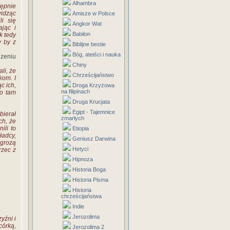
Alhambra
tępnie
widząc
Amisze w Polsce
li się
Angkor Wat
ając i
Babilon
k tedy
y by z
Biblijne bestie
Bóg, ateiści i nauka
dzeniu
Chiny
li, że
Chrześcijaństwo
kom. I
ąc ich,
Droga Krzyżowa
na filipinach
ko tam
Druga Krucjata
Egipt - Tajemnice
bierał
zmarłych
ch, że
ili to
Etiopia
ładcy,
Geniusz Darwina
 grozą
Hetyci
rzec z
Hipnoza
Historia Boga
Historia Pisma
Historia
chrześcijaństwa
Indie
Jerozolima
yźni i
córką,
Jerozolima 2