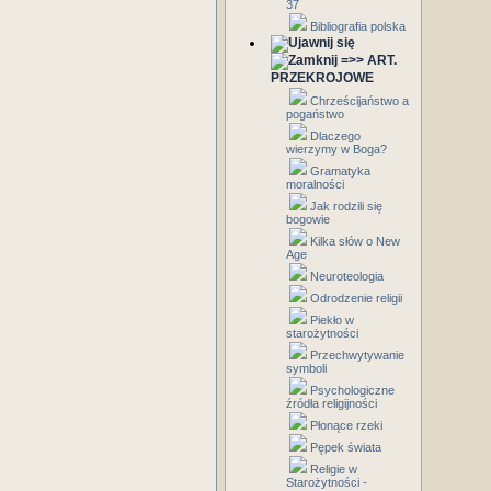
37
Bibliografia polska
=>> ART.
PRZEKROJOWE
Chrześcijaństwo a
pogaństwo
Dlaczego
wierzymy w Boga?
Gramatyka
moralności
Jak rodzili się
bogowie
Kilka słów o New
Age
Neuroteologia
Odrodzenie religii
Piekło w
starożytności
Przechwytywanie
symboli
Psychologiczne
źródła religijności
Płonące rzeki
Pępek świata
Religie w
Starożytności -