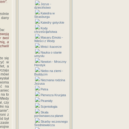
giem"
.
Jezus -
dzieciństwo
Katedra w
zolnie
Strasburgu
a dany
Katedry gotyckie
Kody
nów:
chrześcijaństwa
 swoją
Masaru Emoto -
y twoi
Wieści z Wody
nią, a
chwili
Mnisi i kacerze
Nauka o stanie
umyslu
że się
Newton - Mroczny
zyć w
Heretyk
let, a
czaju
Niebo na ziemi -
i mówi
Buddyzm
ysłał
Nieznana rodzina
dwoma
Jezusa
ać na
Petra
aniec
 na to
Pierwsza Krucjata
 Wtedy
Piramidy
ł, czy
Oni na
Scjentologia
anie".
Skala
roni z
porównawcza planet
ód był
Skarby wczesnego
zasie
Średniowiecza
brojne