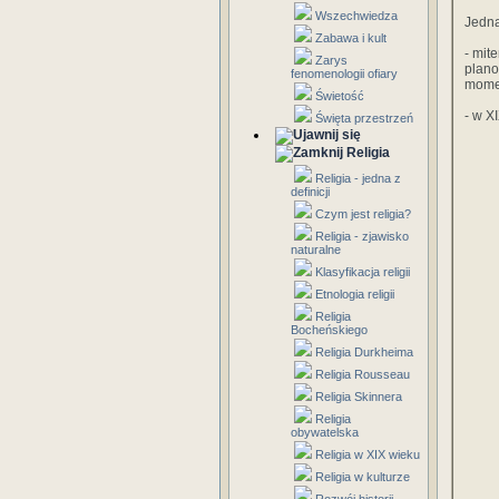
Wszechwiedza
Jedna
Zabawa i kult
- mit
Zarys
plano
fenomenologii ofiary
momen
Świetość
- w X
Święta przestrzeń
Religia
Religia - jedna z
definicji
Czym jest religia?
Religia - zjawisko
naturalne
Klasyfikacja religii
Etnologia religii
Religia
Bocheńskiego
Religia Durkheima
Religia Rousseau
Religia Skinnera
Religia
obywatelska
Religia w XIX wieku
Religia w kulturze