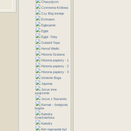
Chasydyzm
Czerwona Królowa
Czy Bóg istnieje
Echnaton
Egipcjanie
Egipt
Egipt -Teby
Gobekli Tepe
Herod Wielki
Historia Szatana
Historia papieży - 1
Historia papieży - 2
Historia papieży - 3
Istnienie Boga
Japonia
Jezus inne
spojrzenie
Jezus z Nazaretu
Karnak - świątynia
bogów
Katedra
Gnieźnieńska
Katedry
Kim naprawdę był