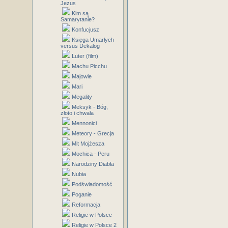
Jezus
Kim są
Samarytanie?
Konfucjusz
Księga Umarłych
versus Dekalog
Luter (film)
Machu Picchu
Majowie
Mari
Megality
Meksyk - Bóg,
złoto i chwała
Mennonici
Meteory - Grecja
Mit Mojżesza
Mochica - Peru
Narodziny Diabła
Nubia
Podświadomość
Poganie
Reformacja
Religie w Polsce
Religie w Polsce 2