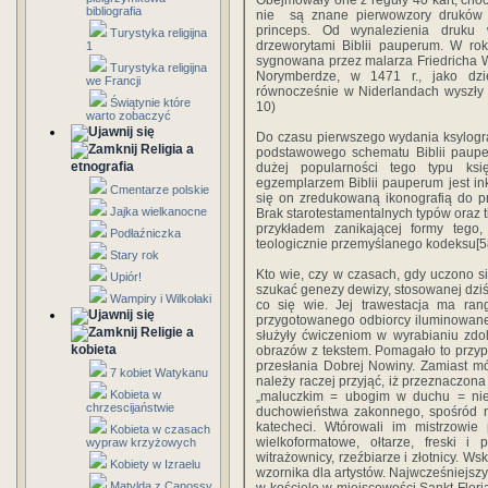
Obejmowały one z reguły 40 kart, choc
bibliografia
nie są znane pierwowzory druków ks
princeps. Od wynalezienia druku
Turystyka religijna
drzeworytami Biblii pauperum. W ro
1
sygnowana przez malarza Friedricha 
Turystyka religijna
Norymberdze, w 1471 r., jako dzi
we Francji
równocześnie w Niderlandach wyszły dru
Świątynie które
10)
warto zobaczyć
Do czasu pierwszego wydania ksylogr
Religia a
podstawowego schematu Biblii pauper
etnografia
dużej popularności tego typu ksi
egzemplarzem Biblii pauperum jest in
Cmentarze polskie
się on zredukowaną ikonografią do p
Jajka wielkanocne
Brak starotestamentalnych typów oraz ti
przykładem zanikającej formy tego,
Podłaźniczka
teologicznie przemyślanego kodeksu[
Stary rok
Kto wie, czy w czasach, gdy uczono się
Upiór!
szukać genezy dewizy, stosowanej dziś w
Wampiry i Wilkołaki
co się wie. Jej trawestacja ma rang
przygotowanego odbiorcy iluminowane 
Religie a
służyły ćwiczeniom w wyrabianiu zdoln
kobieta
obrazów z tekstem. Pomagało to przy
przesłania Dobrej Nowiny. Zamiast mó
7 kobiet Watykanu
należy raczej przyjąć, iż przeznaczona b
Kobieta w
„maluczkim = ubogim w duchu = niewy
chrzescijaństwie
duchowieństwa zakonnego, spośród ni
katecheci. Wtórowali im mistrzowie 
Kobieta w czasach
wielkoformatowe, ołtarze, freski i 
wypraw krzyżowych
witrażownicy, rzeźbiarze i złotnicy. W
Kobiety w Izraelu
wzornika dla artystów. Najwcześniejsz
Matylda z Canossy