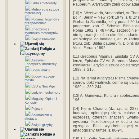
przypadkowo dobranych tekstów, op
Biblia i meteoryty
Pauperum. Artystyczny zbiór opowiad
Meteoryt w sztuce
[10] A. Weckwerth, Armenbibel, w: Theo
materialnej
Bd. 4, Berlin – New York 1979, s. 8; Z
Podania, legendy i
Gerharda Schmidta, który ponad 20 la
przepowiednie
pauperum, zob. G. Schmidt, Bibbia dei 
Znaczenie i
Roma 1992, s. 487-491, szczególnie 
symbolika meteorytów
nie ignorancji można określić nadanie 
we wstępie do katalogu, ani w żadny
Święte kamienie
tytułu, zob. Biblia pauperum. Dipinti 
Viroli, Ferrara 1992.
Religie a
halucynogeny
[11] Gregorius Magnus, Epistula CV 
Asasyni -
tenże, Epistula CV Ad Serenum Massil
Fanatyczni mordercy
kronikarze i artyści o sztuce od staroż
1988, s. 215.
Bogini maku
Budowniczowie
[12] Na temat autorytetu Pisma Świę
mostu
sporów doktrynalnych, cenne są uwag
LSD a New Age
1989, s. 239-244
Ludzie-muchomory
[13] A. Guriewicz, Kultura i społecze
Megality, Opium i
196.
Konopie
[14] Pierre Chaunu (dz. cyt., s. 227)
Pejotyzm
budowlę, opierającą się w całości
Szamanizm a
egzegezą czterech znaczeń Ewangel
ekstaza
myślenia filozoficznego w duchu za
Święte grzyby
egzegezie Biblii, wyodrębniającej w 
anagogiczny, tamże, s. 86-94.
Religie a