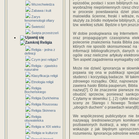
epizodów, postaci i scen biblijnych na
Wszechwiedza
wyobraźnię niepiśmiennych rzesz chrz
Zabawa i kult
w procesie powstawania dzieł plas
malowidła ścienne, freski i witraże, 
Zarys
służyły za źródło motywów biblijnych,
fenomenologii ofiary
tzw. wielkiej sztuki. Będzie o tym jeszc
Świetość
Święta przestrzeń
W dobie posługiwania się Internetem
oraz propagującym czasopisma ele
polecenie znalezienia hasła Biblia p
Religia
których nie sposób skonsumować na uż
Religia - jedna z
informacji bibliograficznych, danych 
definicji
ogóle oraz nieliczne artykuły elektron
Ten aspekt zagadnienia wymagałby od
Czym jest religia?
Religia - zjawisko
Może nie dziwić ignorancja w słowni
naturalne
pojawia się ona w publikacji specjali
Klasyfikacja religii
studenci i korzystają badacze. W takim
zdrowego rozsądku. Otóż, najnowsze 
Etnologia religii
zawiera hasło Biblia pauperum, Biblia 
Religia
nazwy[7]. O ile znaczenie pierwsze m
Bocheńskiego
obudzić sprzeciw, ponieważ sankcjon
Religia Durkheima
Czytamy w słowniku: [...] 2) cykle obr
sceny ze Starego i Nowego Testame
Religia Rousseau
„ubogich duchem” o prawdach wiary[8]
Religia Skinnera
We współczesnej publicystyce nie br
Religia
nazywają średniowiecznym komiksem[
obywatelska
pozbawionych ilustracji, a więc nie
Religia w XIX wieku
wskazuje z jak błędnym uproszcze
Religia w kulturze
rozumieniu. Ignorancja odnośnie wiedzy