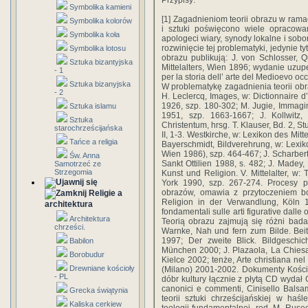
Przypisy:
Symbolika kamieni
[1] Zagadnieniom teorii obrazu w ram
Symbolika kolorów
i sztuki poświęcono wiele opracowa
Symbolika koła
apologeci wiary, synody lokalne i sobo
rozwinięcie tej problematyki, jedynie ty
Symbolika lotosu
obrazu publikują: J. von Schlosser,
Sztuka bizantyjska
Mittelalters, Wien 1896; wydanie uzupe
- 1
per la storia dell’ arte del Medioevo oc
Sztuka bizanyjska
W problematykę zagadnienia teorii ob
- 2
H. Leclercq, Images, w: Dictionnaire d’
1926, szp. 180-302; M. Jugie, Immagini
Sztuka islamu
1951, szp. 1663-1667; J. Kollwitz, B
Sztuka
Christentum, hrsg. T. Klauser, Bd. 2, St
starochrześcijańska
II, 1-3. Westkirche, w: Lexikon des Mitt
Tańce a religia
Bayerschmidt, Bildverehrung, w: Lexik
Wien 1986), szp. 464-467; J. Scharbert
Św. Anna
Sankt Ottilien 1988, s. 482; J. Madey, 
Samotrzeć ze
Strzegomia
Kunst und Religion. V. Mittelalter, w
York 1990, szp. 267-274. Procesy p
obrazów, omawia z przytoczeniem bog
Religie a
Religion in der Verwandlung, Köln 1
architektura
fondamentali sulle arti figurative dalle 
Architektura
Teorią obrazu zajmują się różni bada
chrześci.
Warnke, Nah und fern zum Bilde. Beit
1997; Der zweite Blick. Bildgeschic
Babilon
München 2000; J. Plazaola, La Chiesa e
Borobudur
Kielce 2002; tenże, Arte christiana nel 
Drewniane kościoły
(Milano) 2001-2002. Dokumenty Kości
- PL
dóbr kultury łącznie z płytą CD wydał 
canonici e commenti, Cinisello Balsa
Grecka świątynia
teorii sztuki chrześcijańskiej w haś
Kaliska cerkiew