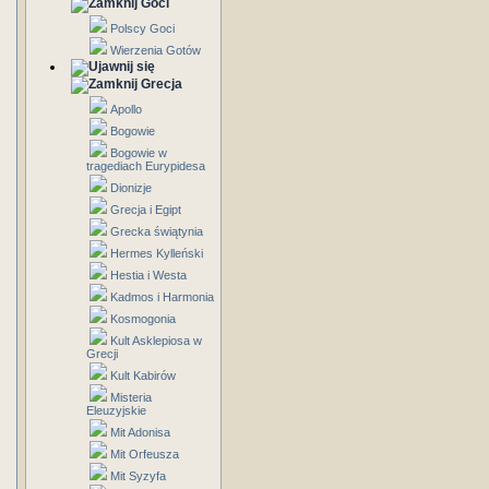
Goci
Polscy Goci
Wierzenia Gotów
Grecja
Apollo
Bogowie
Bogowie w
tragediach Eurypidesa
Dionizje
Grecja i Egipt
Grecka świątynia
Hermes Kylleński
Hestia i Westa
Kadmos i Harmonia
Kosmogonia
Kult Asklepiosa w
Grecji
Kult Kabirów
Misteria
Eleuzyjskie
Mit Adonisa
Mit Orfeusza
Mit Syzyfa