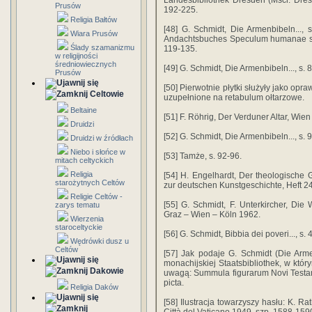
Landesbibliothek Dresden (Mscr. Dresd
Prusów
192-225.
Religia Bałtów
[48] G. Schmidt, Die Armenbibeln..., s
Wiara Prusów
Andachtsbuches Speculum humanae sal
Ślady szamanizmu
119-135.
w religijności
średniowiecznych
[49] G. Schmidt, Die Armenbibeln..., s. 8
Prusów
[50] Pierwotnie płytki służyły jako opr
Celtowie
uzupełnione na retabulum ołtarzowe.
Beltaine
[51] F. Röhrig, Der Verduner Altar, Wie
Druidzi
[52] G. Schmidt, Die Armenbibeln..., s. 9
Druidzi w źródłach
Niebo i słońce w
[53] Tamże, s. 92-96.
mitach celtyckich
Religia
[54] H. Engelhardt, Der theologische 
starożytnych Celtów
zur deutschen Kunstgeschichte, Heft 24
Religie Celtów -
[55] G. Schmidt, F. Unterkircher, Di
zarys tematu
Graz – Wien – Köln 1962.
Wierzenia
staroceltyckie
[56] G. Schmidt, Bibbia dei poveri..., s.
Wędrówki dusz u
Celtów
[57] Jak podaje G. Schmidt (Die Arme
monachijskiej Staatsbibliothek, w któr
Dakowie
uwagą: Summula figurarum Novi Testame
picta.
Religia Daków
[58] Ilustracja towarzyszy hasłu: K. Ra