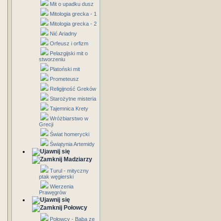
Mit o upadku dusz
Mitologia grecka - 1
Mitologia grecka - 2
Nić Ariadny
Orfeusz i orfizm
Pelazgijski mit o
stworzeniu
Platoński mit
Prometeusz
Religijność Greków
Starożytne misteria
Tajemnica Krety
Wróżbiarstwo w
Grecji
Świat homerycki
Świątynia Artemidy
Madziarzy
Turul - mityczny
ptak węgierski
Wierzenia
Prawęgrów
Połowcy
Połowcy - Baba ze