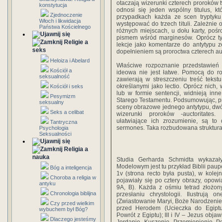
otaczają wizerunki czterech proroków t
konstytucja
odnosi się jeden wspólny titulus, kt
Zjednoczenie
przypadkach każda ze scen tryptyku
Włoch i likwidacja
występować do trzech tituli. Zależnie
Państwa Kościelnego
różnych miejscach, u dołu karty, pośr
pismem wśród marginesów. Oprócz tyt
Religie a
lekcje jako komentarze do antytypu 
seks
dopełnieniem są proroctwa czterech aucto
Heloiza i Abelard
Właściwe rozpoznanie przedstawień
Kościół a
ideowa nie jest łatwe. Pomocą do rozp
seksualność
zawierają w streszczeniu treść tekstu
określanymi jako lectio. Oprócz nich, 
Kościół i seks
lub w formie sentencji, widnieją inn
Pesymizm
Starego Testamentu. Podsumowując, pr
seksualny
sceny obrazowe jednego antytypu, dwóch
Seks a celibat
wizerunki proroków -auctoritates
ułatwiające ich zrozumienie, są to
Tantryczna
sermones. Taka rozbudowana struktura 
Psychologia
Seksualności
Religia a
nauka
Studia Gerharda Schmidta wykazały
Modelowym jest tu przykład Biblii paup
Bóg a inteligencja
1v (strona recto była pusta), w kole
Choroba a religia w
pojawiały się po cztery obrazy, opowi
antyku
9A, B). Każda z ośmiu tetrad złożon
Chronologia biblijna
przesłaniu chrystologii. Ilustrują
(Zwiastowanie Maryi, Boże Narodzenie,
Czy przed wielkim
przed Herodem (Ucieczka do Egiptu,
wybuchem był Bóg?
Powrót z Egiptu); III i IV – Jezus obj
Dlaczego jesteśmy