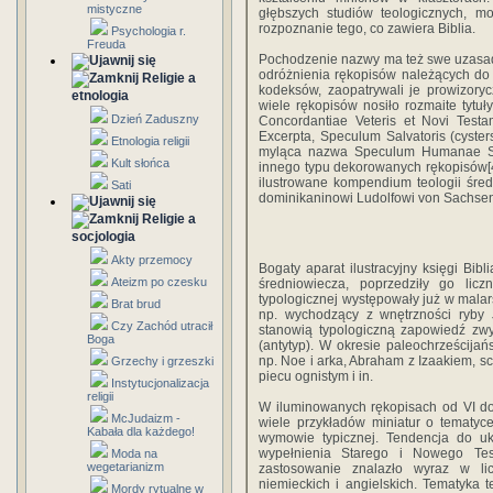
mistyczne
głębszych studiów teologicznych, m
rozpoznanie tego, co zawiera Biblia.
Psychologia r.
Freuda
Pochodzenie nazwy ma też swe uzasadni
odróżnienia rękopisów należących do
Religie a
kodeksów, zaopatrywali je prowizoryc
etnologia
wiele rękopisów nosiło rozmaite tytu
Dzień Zaduszny
Concordantiae Veteris et Novi Testam
Excerpta, Speculum Salvatoris (cyster
Etnologia religii
myląca nazwa Speculum Humanae Salva
Kult słońca
innego typu dekorowanych rękopisów[
ilustrowane kompendium teologii śred
Sati
dominikaninowi Ludolfowi von Sachsen
Religie a
socjologia
Akty przemocy
Bogaty aparat ilustracyjny księgi Bib
Ateizm po czesku
średniowiecza, poprzedziły go licz
typologicznej występowały już w mala
Brat brud
np. wychodzący z wnętrzności ryby J
Czy Zachód utracił
stanowią typologiczną zapowiedź zwy
Boga
(antytyp). W okresie paleochrześcijań
np. Noe i arka, Abraham z Izaakiem, sc
Grzechy i grzeszki
piecu ognistym i in.
Instytucjonalizacja
religii
W iluminowanych rękopisach od VI do
McJudaizm -
wiele przykładów miniatur o tematyc
Kabała dla każdego!
wymowie typicznej. Tendencja do uk
wypełnienia Starego i Nowego Tes
Moda na
wegetarianizm
zastosowanie znalazło wyraz w lic
niemieckich i angielskich. Tematyka 
Mordy rytualne w