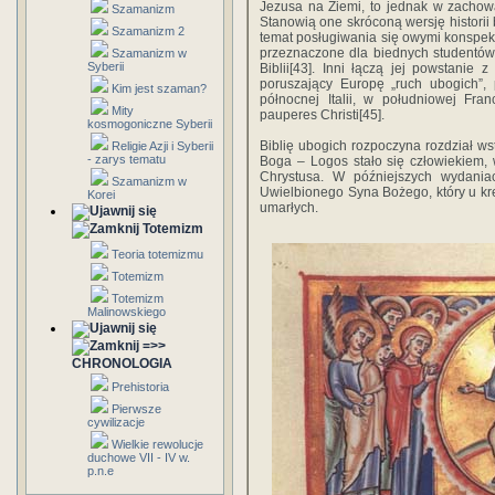
Jezusa na Ziemi, to jednak w zachow
Szamanizm
Stanowią one skróconą wersję historii 
Szamanizm 2
temat posługiwania się owymi konspekta
przeznaczone dla biednych studentów z
Szamanizm w
Syberii
Biblii[43]. Inni łączą jej powstanie z
poruszający Europę „ruch ubogich”, 
Kim jest szaman?
północnej Italii, w południowej Fran
Mity
pauperes Christi[45].
kosmogoniczne Syberii
Biblię ubogich rozpoczyna rozdział w
Religie Azji i Syberii
- zarys tematu
Boga – Logos stało się człowiekiem,
Chrystusa. W późniejszych wydaniac
Szamanizm w
Uwielbionego Syna Bożego, który u kre
Korei
umarłych.
Totemizm
Teoria totemizmu
Totemizm
Totemizm
Malinowskiego
=>>
CHRONOLOGIA
Prehistoria
Pierwsze
cywilizacje
Wielkie rewolucje
duchowe VII - IV w.
p.n.e