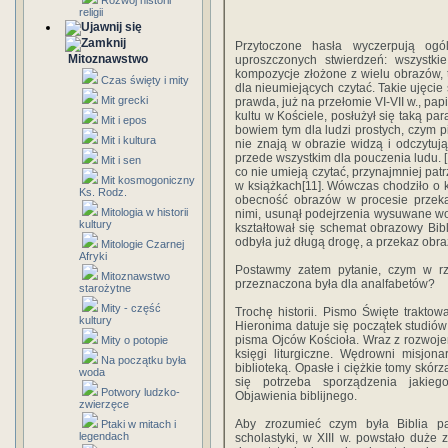
Rozwój historii
religii
Przytoczone hasła wyczerpują ogó
Mitoznawstwo
uproszczonych stwierdzeń: wszystki
kompozycje złożone z wielu obrazów, 
Czas święty i mity
dla nieumiejących czytać. Takie ujęci
Mit grecki
prawda, już na przełomie VI-VII w., pa
kultu w Kościele, posłużył się taką pa
Mit i epos
bowiem tym dla ludzi prostych, czym p
Mit i kultura
nie znają w obrazie widzą i odczytują
przede wszystkim dla pouczenia ludu. [.
Mit i sen
co nie umieją czytać, przynajmniej patr
Mit kosmogoniczny
w książkach[11]. Wówczas chodziło o
Ks. Rodz.
obecność obrazów w procesie przekaz
Mitologia w historii
nimi, usunął podejrzenia wysuwane w
kultury
kształtował się schemat obrazowy Bibli
odbyła już długą drogę, a przekaz ob
Mitologie Czarnej
Afryki
Postawmy zatem pytanie, czym w rz
Mitoznawstwo
przeznaczona była dla analfabetów?
starożytne
Mity - część
Trochę historii. Pismo Święte trakt
kultury
Hieronima datuje się początek studiów 
pisma Ojców Kościoła. Wraz z rozwoje
Mity o potopie
księgi liturgiczne. Wędrowni misjon
Na początku była
biblioteką. Opasłe i ciężkie tomy skó
woda
się potrzeba sporządzenia jakieg
Potwory ludzko-
Objawienia biblijnego.
zwierzęce
Aby zrozumieć czym była Biblia p
Ptaki w mitach i
legendach
scholastyki, w XIII w. powstało duże 