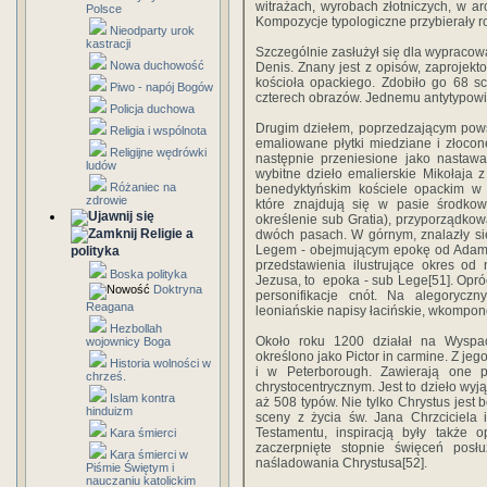
witrażach, wyrobach złotniczych, w ar
Polsce
Kompozycje typologiczne przybierały r
Nieodparty urok
kastracji
Szczególnie zasłużył się dla wypracow
Nowa duchowość
Denis. Znany jest z opisów, zaprojekt
kościoła opackiego. Zdobiło go 68 s
Piwo - napój Bogów
czterech obrazów. Jednemu antytypowi 
Policja duchowa
Drugim dziełem, poprzedzającym powst
Religia i wspólnota
emaliowane płytki miedziane i złocon
Religijne wędrówki
następnie przeniesione jako nastaw
ludów
wybitne dzieło emalierskie Mikołaja 
Różaniec na
benedyktyńskim kościele opackim w
zdrowie
które znajdują się w pasie środkow
określenie sub Gratia), przyporządko
Religie a
dwóch pasach. W górnym, znalazły si
Legem - obejmującym epokę od Adama
polityka
przedstawienia ilustrujące okres o
Boska polityka
Jezusa, to epoka - sub Lege[51]. Opróc
Doktryna
personifikacje cnót. Na alegorycz
Reagana
leoniańskie napisy łacińskie, wkomp
Hezbollah
Około roku 1200 działał na Wyspach
wojownicy Boga
określono jako Pictor in carmine. Z je
Historia wolności w
i w Peterborough. Zawierają one 
chrześ.
chrystocentrycznym. Jest to dzieło wy
Islam kontra
aż 508 typów. Nie tylko Chrystus jest
hinduizm
sceny z życia św. Jana Chrzciciela 
Testamentu, inspiracją były także o
Kara śmierci
zaczerpnięte stopnie święceń posłu
Kara śmierci w
naśladowania Chrystusa[52].
Piśmie Świętym i
nauczaniu katolickim