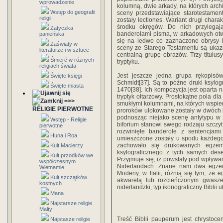
wprowadzenie
kolumną, dwie arkady, na których archi
Wstęp do geografii
sceny przedstawiające starotestamen
religii
zostały lectiones. Wariant drugi chara
środku okręgów. Do nich przylegają
Zatyczka
banderolami pisma, w arkadowych otw
panieńska
się na ledwo co zaznaczone obrysy k
Zaświaty w
sceny ze Starego Testamentu są ukaza
literaturze i w sztuce
centralną grupę obrazów. Trzy titulus
Śmierć w różnych
tryptyku.
religiach świata
Jest jeszcze jedna grupa rękopisó
Święte księgi
Schmidt[37]. Są to późne druki ksylo
Święte miasta
1470[38]. Ich kompozycja jest oparta 
tryptyk ołtarzowy. Prostokątne pola dla
=>>
smukłymi kolumnami, na których wspiera
RELIGIE PIERWOTNE
proroków ulokowane zostały w dwóch bif
podnosząc niejako scenę antytypu w 
Wstęp - Religie
biforium stanowi swego rodzaju szczyt
pierwotne
rozwinięte banderole z sentencjami p
Huna i Roa
umieszczone zostały u spodu każdego z
zachowało się drukowanych egzemp
Kult Macierzy
ksylograficznego z tych samych des
Kult przodków we
Przyjmuje się, iż powstały pod wpływa
współczesnym
Niderlandach. Znane nam dwa egzem
Wietnamie
Modeny, w Italii, różnią się tym, że
Kult szczątków
akwarelą lub rozcieńczonym gwaszem
kostnych
niderlandzki, typ ikonograficzny Biblii 
Mana
Najstarsze religie
Malty
Treść Biblii pauperum jest chrystoce
Najstasze religie