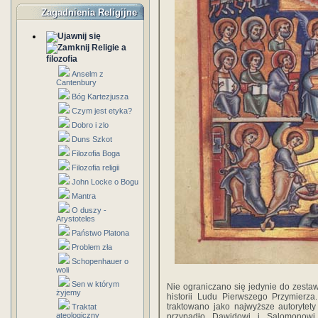
Zagadnienia Religijne
Religie a
filozofia
Anselm z
Cantenbury
Bóg Kartezjusza
Czym jest etyka?
Dobro i zlo
Duns Szkot
Filozofia Boga
Filozofia religii
John Locke o Bogu
Mantra
O duszy -
Arystoteles
Państwo Platona
Problem zła
Schopenhauer o
woli
Sen w którym
Nie ograniczano się jedynie do zestawi
żyjemy
historii Ludu Pierwszego Przymierza
traktowano jako najwyższe autorytety
Traktat
ateologiczny
przypadło Dawidowi i Salomonowi.