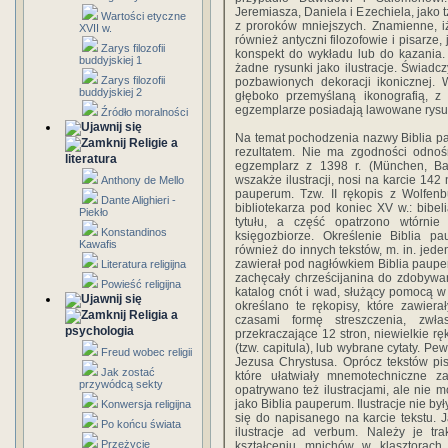
Jeremiasza, Daniela i Ezechiela, jako 
Wartości etyczne
z proroków mniejszych. Znamienne, iż 
XVII w.
również antyczni filozofowie i pisarze,
Zarys filozofii
konspekt do wykładu lub do kazania. 
buddyjskiej 1
żadne rysunki jako ilustracje. Świad
Zarys filozofii
pozbawionych dekoracji ikonicznej.
buddyjskiej 2
głęboko przemyślaną ikonografią, 
egzemplarze posiadają lawowane rysunki
Źródło moralności
Na temat pochodzenia nazwy Biblia p
Religie a
rezultatem. Nie ma zgodności odnośn
literatura
egzemplarz z 1398 r. (München, Bay
wszakże ilustracji, nosi na karcie 142 
Anthony de Mello
pauperum. Tzw. II rękopis z Wolfenb
Dante Alighieri -
bibliotekarza pod koniec XV w.: bibe
Piekło
tytułu, a część opatrzono wtórnie
Konstandinos
księgozbiorze. Określenie Biblia 
Kawafis
również do innych tekstów, m. in. jede
zawierał pod nagłówkiem Biblia pauper
Literatura religijna
zachęcały chrześcijanina do zdobywan
Powieść religijna
katalog cnót i wad, służący pomocą w
określano te rękopisy, które zawierał
Religia a
czasami formę streszczenia, zwł
psychologia
przekraczające 12 stron, niewielkie ręko
(tzw. capitula), lub wybrane cytaty. 
Freud wobec religii
Jezusa Chrystusa. Oprócz tekstów pi
Jak zostać
które ułatwiały mnemotechniczne za
przywódcą sekty
opatrywano też ilustracjami, ale nie 
jako Biblia pauperum. Ilustracje nie by
Konwersja religijna
się do napisanego na karcie tekstu.
Po końcu świata
ilustracje ad verbum. Należy je tr
Przeżycie
kształceniu mnichów w klasztorach. 