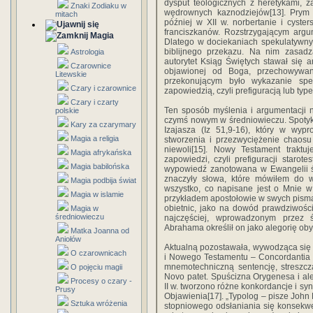
dysput teologicznych z heretykami, z
Znaki Zodiaku w
wędrownych kaznodziejów[13]. Prym w
mitach
później w XII w. norbertanie i cyste
franciszkanów. Rozstrzygającym ar
Magia
Dlatego w dociekaniach spekulatywny
biblijnego przekazu. Na nim zasadz
Astrologia
autorytet Ksiąg Świętych stawał się a
Czarownice
objawionej od Boga, przechowywane
Litewskie
przekonującym było wykazanie spe
Czary i czarownice
zapowiedzią, czyli prefiguracją lub t
Czary i czarty
Ten sposób myślenia i argumentacji 
polskie
czymś nowym w średniowieczu. Spotyk
Kary za czarymary
Izajasza (Iz 51,9-16), który w wypr
Magia a religia
stworzenia i przezwyciężenie chaosu
niewoli[15]. Nowy Testament traktuj
Magia afrykańska
zapowiedzi, czyli prefiguracji staro
Magia babilońska
wypowiedź zanotowana w Ewangelii św
znaczyły słowa, które mówiłem do 
Magia podbija świat
wszystko, co napisane jest o Mnie 
Magia w islamie
przykładem apostołowie w swych pisma
obietnic, jako na dowód prawdziwości
Magia w
średniowieczu
najczęściej, wprowadzonym przez 
Abrahama określił on jako alegorię ob
Matka Joanna od
Aniołów
Aktualną pozostawała, wywodząca się 
O czarownicach
i Nowego Testamentu – Concordantia V
mnemotechniczną sentencję, streszcza
O pojęciu magii
Novo patet. Spuścizna Orygenesa i ale
Procesy o czary -
II w. tworzono różne konkordancje i s
Prusy
Objawienia[17]. „Typolog – pisze John N
Sztuka wróżenia
stopniowego odsłaniania się konsekw