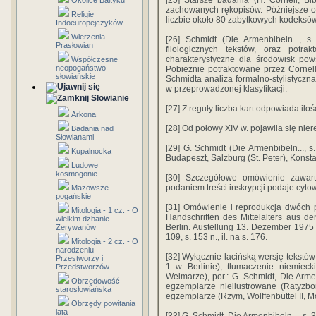
[25] Starsze badania (H. Cornell, B
Okolice Bałtyku
zachowanych rękopisów. Późniejsze o
Religie
liczbie około 80 zabytkowych kodeksów,
Indoeuropejczyków
Wierzenia
[26] Schmidt (Die Armenbibeln..., s
Prasłowian
filologicznych tekstów, oraz potra
charakterystyczne dla środowisk pow
Współczesne
neopogaństwo
Pobieżnie potraktowane przez Cornella
słowiańskie
Schmidta analiza formalno-stylistyczna
w przeprowadzonej klasyfikacji.
Słowianie
[27] Z reguły liczba kart odpowiada iloś
Arkona
[28] Od połowy XIV w. pojawiła się nie
Badania nad
Słowianami
[29] G. Schmidt (Die Armenbibeln..., s
Kupalnocka
Budapeszt, Salzburg (St. Peter), Konst
Ludowe
kosmogonie
[30] Szczegółowe omówienie zawartoś
podaniem treści inskrypcji podaje cy
Mazowsze
pogańskie
[31] Omówienie i reprodukcja dwóch p
Mitologia - 1 cz. - O
Handschriften des Mittelalters aus d
wielkim dzbanie
Berlin. Austellung 13. Dezember 1975 - 
Zerywanów
109, s. 153 n., il. na s. 176.
Mitologia - 2 cz. - O
narodzeniu
[32] Wyłącznie łacińską wersję tekstó
Przestworzy i
1 w Berlinie); tłumaczenie niemiec
Przedstworzów
Weimarze), por.: G. Schmidt, Die Arme
Obrzędowość
egzemplarze nieilustrowane (Ratyzbo
starosłowiańska
egzemplarze (Rzym, Wolffenbüttel II, 
Obrzędy powitania
lata