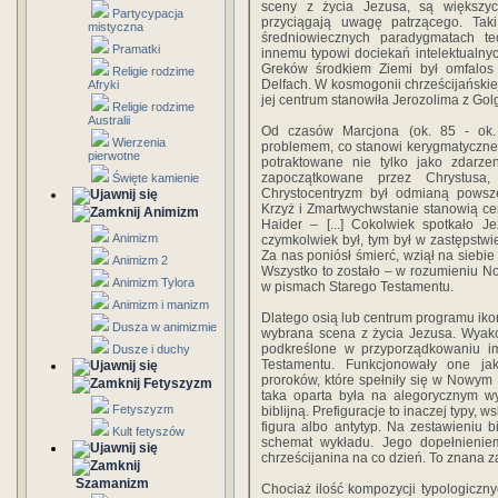
sceny z życia Jezusa, są większyc
Partycypacja
przyciągają uwagę patrzącego. Taki
mistyczna
średniowiecznych paradygmatach teo
Pramatki
innemu typowi dociekań intelektualnyc
Greków środkiem Ziemi był omfalo
Religie rodzime
Delfach. W kosmogonii chrześcijańskiej
Afryki
jej centrum stanowiła Jerozolima z Gol
Religie rodzime
Australii
Od czasów Marcjona (ok. 85 - ok.
Wierzenia
problemem, co stanowi kerygmatyczne 
pierwotne
potraktowane nie tylko jako zdarze
zapoczątkowane przez Chrystusa, 
Święte kamienie
Chrystocentryzm był odmianą powsz
Krzyż i Zmartwychwstanie stanowią cent
Animizm
Haider – [...] Cokolwiek spotkało 
Animizm
czymkolwiek był, tym był w zastępstwie 
Za nas poniósł śmierć, wziął na siebi
Animizm 2
Wszystko to zostało – w rozumieniu 
Animizm Tylora
w pismach Starego Testamentu.
Animizm i manizm
Dlatego osią lub centrum programu ikon
Dusza w animizmie
wybrana scena z życia Jezusa. Wyakc
podkreślone w przyporządkowaniu i
Dusze i duchy
Testamentu. Funkcjonowały one jako
proroków, które spełniły się w Nowy
Fetyszyzm
taka oparta była na alegorycznym wy
Fetyszyzm
biblijną. Prefiguracje to inaczej typy, 
figura albo antytyp. Na zestawieniu bi
Kult fetyszów
schemat wykładu. Jego dopełnieniem
chrześcijanina na co dzień. To znana 
Szamanizm
Chociaż ilość kompozycji typologiczny