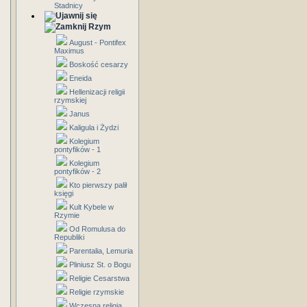
Stadnicy
Rzym
August - Pontifex
Maximus
Boskość cesarzy
Eneida
Hellenizacji religii
rzymskiej
Janus
Kaligula i Żydzi
Kolegium
pontyfików - 1
Kolegium
pontyfików - 2
Kto pierwszy palił
księgi
Kult Kybele w
Rzymie
Od Romulusa do
Republiki
Parentalia, Lemuria
Pliniusz St. o Bogu
Religie Cesarstwa
Religie rzymskie
Wczesna religia