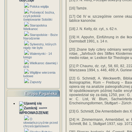
[15] J. N. Kelly, Początki doktryny chrz
obyczaje
Polska wigilja
[16] Tamże.
Poświęcić bożka,
czyli polskie
[17] Od IV w. szczególnie cenne okaz
świętowanie Sobótki
tablice kanonów.
Staropolska
[18] J. N. Kelly, dz. cyt., s. 62 n.
Wielkanoc
Staropolskie - Boże
[19] H. Appuhn, Einführung in die Iko
Narodzenie
Darmstadt 1991, s. 14 n.
Sylwestry, których
nigdy nie było
[20] Znane były cztery odmiany wersji
rotae, „Jahrbuch des Stiftes Klostern
Walentynki - 14
lutego
medio rotae, w: Lexikon für Theologie u
Wielkanoc dawniej i
[21] P. Chaunu, dz. cyt., 58, 60, 82, 2
dziś
Warszawa 1994, s. 446, 489; A. Guriewic
Wigilijne wierzenia
ludowe
[22] G. Schmidt, A. Weckwerth, Bibli
Zapusty
Ikonographie, Rom – Freiburg – Bas
opiera się na analizie paleograficznej 
W opublikowanym później haśle ency
Europa Pogańska
opowiedział się za datą 1250, por.: G. 
w: C. List, W. Blum, Sachwörterb
Erscheinungsformen, Stuttgart – Zürich 
==>>
[23] G. Schmidt, Die Armenbibeln des X
WPROWADZENIE
O
[24] H. Zimmermann, Armenbibel, w: R
słowiańszczyźnie przed
Schmitt, Bd. 1, Stuttgart 1937, szp. 107
chrześcijaństwem