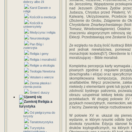
Jordanie, Kuszenie, Przemienienie, 
dobrzy albo źli
do Jerozolimy, Wypędzenie przekupnió
Karol Darwin o
nad Jezusem (Zmowa Żydów przeciw
religii
Judasza, Chrystus przed Piłatem); V
Kalwarię, Ukrzyżowanie, Przebicie b
Kościół a ewolucja
(Złożenie do Grobu, Zstąpienie do Otc
Kościół a
Chrystofanie Zmartwychwstałego (Noli
uniwersytety
Tomasz, Wniebowstąpienie). Ostatnie 
Medycyna i religia
znaczeniu alegorycznym odnoszą się 
Eklezji. Przedstawiają one Zesłanie Du
Neuroteologia
Pan Bóg i
Ze względu na dużą ilość ilustracji Bi
zwierzęta
jest jednak niewłaściwa, poniewa
monachijski kodeks[57]. Określenie to 
Religia i geny
moralizującej – Bible moralisé.
Religia i moralność
Religie a ekologia
Kompletna percepcja karty wymagała z
pisanych zgodnie z regułami przyjęt
Teologia Newtona
(brachigrafia i elizja) oraz specyficz
Vetulani o wierze
skomplikowana kompozycja, złożo
analfabetów. Wręcz przeciwnie, zakł
Ziemia płaska i
niekiedy z elementami greki lub języki
ziemia pusta
zdolność bystrego patrzenia, pozwal
Śmierć duszy
obrazu uzupełniał lekturę tekstu pi
przekładach. W drugiej połowie XV w
Religia a
językach nowożytnych, niemieckim, wło
turystyka
z łaciny. Zawierały lekcje rozbudowane
Od pielgrzyma do
W połowie XV w. ukazał się pierws
turysty
wydanie, w którym rysunki odbite były
Tanatoturystyka
dookoła rysunków. Edycja stanowi f
druków ksylograficznych, na których t
Turystyka
pielgrzymkowa -