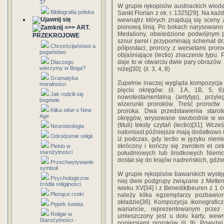
37
W grupie rękopisów austriackich wiod
Bibliografia polska
Sankt Florian z ok. r. 1325[29]. Na każ
wewnątrz których znajdują się sceny
pionową linią. Po bokach narysowano 
=>> ART.
Medaliony, obwiedzione podwójnym p
PRZEKROJOWE
sznur pereł i przypominają schemat d
Chrześcijaństwo a
półpostaci, prorocy z wersetami proro
pogaństwo
objaśniające (lectio) znaczenie typu. 
daje to w otwarciu dwie pary obrazó
Dlaczego
wierzymy w Boga?
niżej[30]. (il. 3, 4, 8)
Gramatyka
Zupełnie inaczej wygląda kompozycja 
moralności
pięciu okręgów. (il. 1A, 1B, 5, 
Jak rodzili się
nowotestamentalną (antytyp), przyl
bogowie
wizerunki proroków. Treść proroctw
Kilka słów o New
proroka. Dwa przedstawienia starot
Age
okręgów, wrysowane swobodnie w woln
(tituli) teksty czytań (lectio)[31]. Wc
Neuroteologia
natomiast późniejsze mają dodatkowo ic
Odrodzenie religii
iż podczas, gdy lectio w języku niemie
skrócony i kończy się zwrotem et ce
Piekło w
starożytności
południowych lub środkowych Niemc
dostał się do krajów nadreńskich, gdzi
Przechwytywanie
symboli
W grupie rękopisów bawarskich wystę
Psychologiczne
niej dwie podgrupy związane z Metten,
źródła religijności
wieku XV[34] i z Benediktbeuren z 1 ćw.
Płonące rzeki
należy kilka egzemplarzy pozbawion
składzie[36]. Kompozycja ikonografi
Pępek świata
wariancie, reprezentowanym przez
Religie w
umieszczony jest u dołu karty, wewną
Starożytności -
popiersiami proroków (il. 9). Powyże