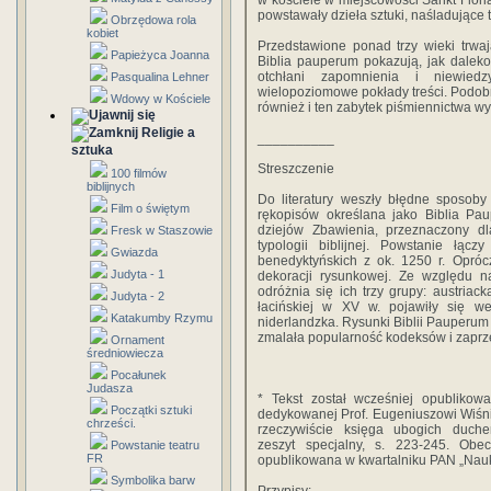
w kościele w miejscowości Sankt Floria
powstawały dzieła sztuki, naśladujące te
Obrzędowa rola
kobiet
Przedstawione ponad trzy wieki trwaj
Papieżyca Joanna
Biblia pauperum pokazują, jak dalek
otchłani zapomnienia i niewiedz
Pasqualina Lehner
wielopoziomowe pokłady treści. Podobn
Wdowy w Kościele
również i ten zabytek piśmiennictwa w
Religie a
__________
sztuka
Streszczenie
100 filmów
biblijnych
Do literatury weszły błędne sposob
Film o świętym
rękopisów określana jako Biblia Pau
dziejów Zbawienia, przeznaczony d
Fresk w Staszowie
typologii biblijnej. Powstanie łą
Gwiazda
benedyktyńskich z ok. 1250 r. Opró
Judyta - 1
dekoracji rysunkowej. Ze względu na 
odróżnia się ich trzy grupy: austriac
Judyta - 2
łacińskiej w XV w. pojawiły się w
Katakumby Rzymu
niderlandzka. Rysunki Biblii Pauperum 
zmalała popularność kodeksów i zaprze
Ornament
średniowiecza
Pocałunek
Judasza
* Tekst został wcześniej opubliko
Początki sztuki
dedykowanej Prof. Eugeniuszowi Wiśn
chrześci.
rzeczywiście księga ubogich duchem ?
zeszyt specjalny, s. 223-245. Obe
Powstanie teatru
FR
opublikowana w kwartalniku PAN „Nauka
Symbolika barw