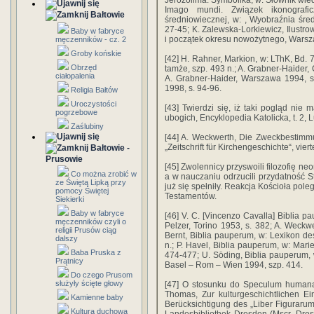
Jerozolima. Symbolika, w: Słownik wied
Imago mundi. Związek ikonografic
Bałtowie
średniowiecznej, w: , Wyobraźnia śre
27-45; K. Zalewska-Lorkiewicz, Ilust
Baby w fabryce
i początek okresu nowożytnego, Warsz
męczenników - cz. 2
Groby końskie
[42] H. Rahner, Markion, w: LThK, Bd. 7
Obrzęd
tamże, szp. 493 n.; A. Grabner-Haider, 
ciałopalenia
A. Grabner-Haider, Warszawa 1994, s. 
1998, s. 94-96.
Religia Bałtów
Uroczystości
[43] Twierdzi się, iż taki pogląd nie 
pogrzebowe
ubogich, Encyklopedia Katolicka, t. 2, 
Zaślubiny
[44] A. Weckwerth, Die Zweckbestim
„Zeitschrift für Kirchengeschichte“, vier
Bałtowie -
Prusowie
[45] Zwolennicy przyswoili filozofię n
Co można zrobić w
a w nauczaniu odrzucili przydatność 
ze Świętą Lipką przy
już się spełniły. Reakcja Kościoła po
pomocy Świętej
Testamentów.
Siekierki
Baby w fabryce
[46] V. C. [Vincenzo Cavalla] Biblia pa
męczenników czyli o
Pelzer, Torino 1953, s. 382; A. Weckwe
religii Prusów ciąg
Bernt, Biblia pauperum, w: Lexikon des
dalszy
n.; P. Havel, Biblia pauperum, w: Marien
Baba Pruska z
474-477; U. Söding, Biblia pauperum, w
Prątnicy
Basel – Rom – Wien 1994, szp. 414.
Do czego Prusom
służyły ścięte głowy
[47] O stosunku do Speculum humanae s
Thomas, Zur kulturgeschichtlichen E
Kamienne baby
Berücksichtigung des „Liber Figurarum
Kultura duchowa