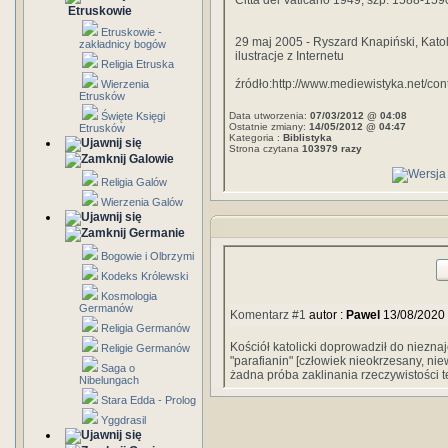
Città del Vaticano 1949, szp. 1588-159
Etruskowie
Etruskowie -
29 maj 2005 - Ryszard Knapiński, Katol
zakładnicy bogów
ilustracje z Internetu
Religia Etruska
źródło:http://www.mediewistyka.net/con
Wierzenia
Etrusków
Święte Księgi
Data utworzenia:
07/03/2012 @ 04:08
Ostatnie zmiany:
14/05/2012 @ 04:47
Etrusków
Kategoria :
Biblistyka
Strona czytana
103979 razy
Galowie
Religia Galów
Wierzenia Galów
Germanie
Bogowie i Olbrzymi
Kodeks Królewski
Kosmologia
Germanów
Komentarz #1
autor :
Pawel
13/08/2020
Religia Germanów
Kościół katolicki doprowadził do niezna
Religie Germanów
"parafianin" [człowiek nieokrzesany, ni
Saga o
żadna próba zaklinania rzeczywistości t
Nibelungach
Stara Edda - Prolog
Yggdrasil