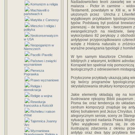
Naśladownictwo teorii zawartej we 
Komunizm a religia
malarza - Pictor in carmine - widoc
Testamenti, powstałym w XIII w., w R
Machiavelli o
państwach k
ułożonych przez Ulricha z Lilienfel
wyjątkowym przykładem typologiczneg
Matylda z Canossy
typów. Podstawą był podział brewiar
Mieszko I religia i
pierwszej – de tempore - tworzywem 
polityka
ewangelicznych na niedziele, świę
wykorzystano 82 perykopy z obchod
Neokonserwatyzm
w USA
antytypowi przyporządkowano czterech
wzięte z Historia naturalis o zróżni
Neopoganizm w
wyraźne powiązania typologii z homilet
Niemczech
Pacelli i Pavelic
W tym samym klasztorze Christian z 
biblijnych z własnymi, krótkimi adnota
Państwo i związki
wyznaniowe
Konspekt ten spełniał rolę pomocnicz
teologicznych z odniesieniem mistago
Pierwsza
Poprawka
Przytoczone przykłady ukazują jaką wi
Prawo wyznaniowe
się twórcy programów typologiczn
skrystalizowania struktury kompozycyjne
Religia i
demokracja
Jakie elementy składają się na ko
Religie a wojna
ilustrowane rękopisy Biblii pauperu
Rewolucja
Pisma św. oraz tendencja do układa
francuska a Kościół
centrum kompozycji znajduje się ant
której bohaterem jest Jezus Chrystus.
Richelieu i raison
d'état
alegorycznym sensie, sceny ze Starego 
sytuację sprzed nadania Prawa Mojże
Tajemnica Joanny
Tylko wyjątkowo zdarza się, że obi
'Arc
ilustrującej zdarzenia z okresu pr
Wyznaniowa
antytyp oraz dwa typy przybiera for
Skandynawia: Religia a