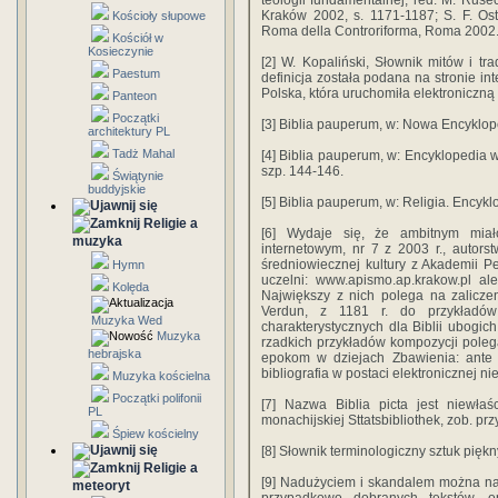
teologii fundamentalnej, red. M. Rusec
Kraków 2002, s. 1171-1187; S. F. Ostr
Kościoły słupowe
Roma della Controriforma, Roma 2002
Kościół w
Kosieczynie
[2] W. Kopaliński, Słownik mitów i tr
Paestum
definicja została podana na stronie i
Polska, która uruchomiła elektroniczn
Panteon
Początki
[3] Biblia pauperum, w: Nowa Encyklo
architektury PL
Tadż Mahal
[4] Biblia pauperum, w: Encyklopedia
szp. 144-146.
Świątynie
buddyjskie
[5] Biblia pauperum, w: Religia. Encyk
Religie a
[6] Wydaje się, że ambitnym mia
muzyka
internetowym, nr 7 z 2003 r., autor
średniowiecznej kultury z Akademii P
Hymn
uczelni: www.apismo.ap.krakow.pl al
Kolęda
Największy z nich polega na zalicze
Verdun, z 1181 r. do przykładów 
Muzyka Wed
charakterystycznych dla Biblii ubogic
Muzyka
rzadkich przykładów kompozycji pole
hebrajska
epokom w dziejach Zbawienia: ante 
bibliografia w postaci elektronicznej ni
Muzyka kościelna
Początki polifonii
[7] Nazwa Biblia picta jest niewła
PL
monachijskiej Sttatsbibliothek, zob. prz
Śpiew kościelny
[8] Słownik terminologiczny sztuk piękn
Religie a
[9] Nadużyciem i skandalem można na
meteoryt