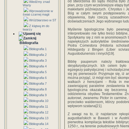
od stworzenia do sądu można było z
Wiedźmy znad
plan, przy czym wcześniejsze etapy był
Warty
makietami późniejszych. Chrystus i J
Wprowadzenie w
Bóg w całym swym postępowaniu z 
świat czarnej magii
objawienia, było rzeczą uzasadnio
Wróżbiarstwo w ST
doświadczeniach Jego wybranego ludu
Z klątwą im do
Myślenie typologiczne było pewneg
twarzy
interpretowało nie tylko treści biblijn
Spotykamy się z nim w anonimowych tr
największych autorytetów średniowi
Bibliografia
Piotra Comestora (Historia scholas
Bibliografia 1
Hildegardy z Bingen (Liber scivi
Augustodunensis i innych[19].
Bibliografia 2
Bibliografia 3
Biblię pauperum należy trakto
skrypturystycznych. Ich celem było 
Bibliografia 4
egzegezy patrystycznej i scholastyczne
Bibliografia 5
się jej pierwowzór. Przyjmuje się, i
można przyjąć, iż mógł nim być skompo
Bibliografia 6
walkach z herezjami - Rota in medi
Bibliografia 7
zawierającej paralelne zestawienia 
Bibliografia 8
typologiczna okazała się bezcenną 
oddzielenia obydwu Testamentów. Zn
Bibliografia 9
autorowi, zwanemu Pictor in carmine,
Bibliografia 10
przeciwko waldensom, którzy podobnie
wpływom szatana[21].
Bibliografia 11
Bibliografia 12
Z uwagi na to, iż najstarsze rękop
augustiańskich w Bawarii i w Austr
Bibliografia 13
pierwotna kompilacja tekstów biblijn
Bibliografia 14
1250 r., na terenie południowych Niem