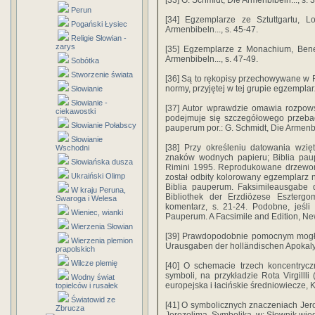
[33] G. Schmidt, Die Armenbibeln..., s. 3
Perun
[34] Egzemplarze ze Sztuttgartu, L
Pogański Łysiec
Armenbibeln..., s. 45-47.
Religie Słowian -
zarys
[35] Egzemplarze z Monachium, Bened
Armenbibeln..., s. 47-49.
Sobótka
Stworzenie świata
[36] Są to rękopisy przechowywane w R
normy, przyjętej w tej grupie egzemplar
Słowianie
Słowianie -
[37] Autor wprawdzie omawia rozpows
ciekawostki
podejmuje się szczegółowego przebad
Słowianie Połabscy
pauperum por.: G. Schmidt, Die Armenbib
Słowianie
[38] Przy określeniu datowania wzię
Wschodni
znaków wodnych papieru; Biblia paupe
Słowiańska dusza
Rimini 1995. Reprodukowane drzewor
Ukraiński Olimp
został odbity kolorowany egzemplarz na
Biblia pauperum. Faksimileausgabe d
W kraju Peruna,
Bibliothek der Erzdiözese Esztergom
Swaroga i Welesa
komentarz, s. 21-24. Podobne, jeśli 
Wieniec, wianki
Pauperum. A Facsimile and Edition, Ne
Wierzenia Słowian
[39] Prawdopodobnie pomocnym mogło
Wierzenia plemion
Urausgaben der holländischen Apokal
prapolskich
Wilcze plemię
[40] O schemacie trzech koncentrycz
symboli, na przykładzie Rota Virgillli
Wodny świat
europejska i łacińskie średniowiecze, 
topielców i rusałek
Światowid ze
[41] O symbolicznych znaczeniach Jero
Zbrucza