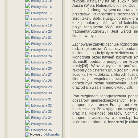
Bibliografia 15
rękopis, datowany na ok. 1325 r., po
Austrii (Wien, Nationalbibliothek, Co
Bibliografia 16
nie mieli żadnego wpływu na powstani
Bibliografia 17
przedstawił rekonstrukcję złożonego p
skrót tekstu Biblii, służący do nauki p
Bibliografia 18
lecz popularny także wśród katechis
Bibliografia 19
przybliżoną liczbę 65-68 albo 80 rę
fragmentarycznie[25]. Jest wśród n
Bibliografia 20
iluminowanych.
Bibliografia 21
Bibliografia 22
Zachowane zabytki cechuje różnorodno
rodzin rękopisów. W starszych badania
Bibliografia 23
lectiones – są to tytuły rozdziałów oraz
Bibliografia 24
ikonografii przedstawień biblijnych (
Schmidt) poddano pogłębionej krytyce
Bibliografia 25
teksty[26]. Wraz z wynikami porówna
Bibliografia 26
rękopisy do czterech grup (rodzin). 
ilość kart w kodeksach, których liczb
Bibliografia 27
literacka jest wspólna dla wszystkich 
Bibliografia 28
obrazu była różnie realizowana. Zale
Bibliografia 29
oraz od ich wzajemnego układu[28].
Bibliografia 30
Pod względem topograficznym pona
Bibliografia 31
obszarów niemieckojęzycznych. Nie 
pauperum z terenów Francji, ani z A
Bibliografia 32
niemieckiego. Ze względu na występuj
Bibliografia 33
oraz na kolejność obrazów Schmidt 
pauperum: austriacką, weimarską i b
Bibliografia 34
takie same składniki, lecz różni je uk
Bibliografia 35
Bibliografia 36
Bibliografia