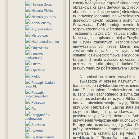
kultury
Władysława Kopalińskiego przynos
Historia Boga
obrazkowa książka dewocyjna, z krótki
Historia Piekła
obrazkiem, służąca w śrdw.[edniowiecz
to prawdop.[odobnie] najwcześniej
Historia grzechu
drzeworytniczych), później z ruchomy
Kozioł ofiarny
Powszechna
PWN podaje równie lak
rozpowszechniona w średniowieczu; zb
Krytyka religii
Testamentu i z życia Chrystusa; źródło in
Mistycyzm
Nieco więcej napisano o niej w Encyklo
Nadnaturalna moc
na użytek zakonnych kaznodziejów,
niewykształconych rzesz, którym m
Objawienia
zestawieniu najważniejsze wydarzeni
Oblicza
ostatnio dziewięciotomowa encykl
reinkarnacji
księgi: […] miała wykazać powiązani
przeznaczona dla „ubogich duchem” tj.
Ofiara
prawdy wiary za pośrednictwem ilustracj
Opętanie
Piekło
Natomiast na stronie www.biblia.
zwłaszcza w okresie nazwanym p
Początki badań
bardzo skąpe i dyletanckie wyjaśnieni
religii PL
tam: Z nastaniem średniowiecza o
Początki
(Bizancjum) i zachodniego (Rzym), z
religioznawstwa
wciąż pozostawała w użyciu Biblia G
Politeizm
bardziej utrwalała swoją pozycję Bibl
przy Biblii Hebrajskiej. Łacina stała
Raj
językiem liturgii i prawodawstwa.
Religijność a
potwierdzony później dekretem So
duchowość
przywilejem wyłącznie elity duchowo-i
Europy nie rozumiała tego języka. O
Sumienie
próby przekładania fragmentów ksią
Symbol
Psałterza, na kształtujące się wted
System ofiarny
przybliżać treść Pisma Świętego była B