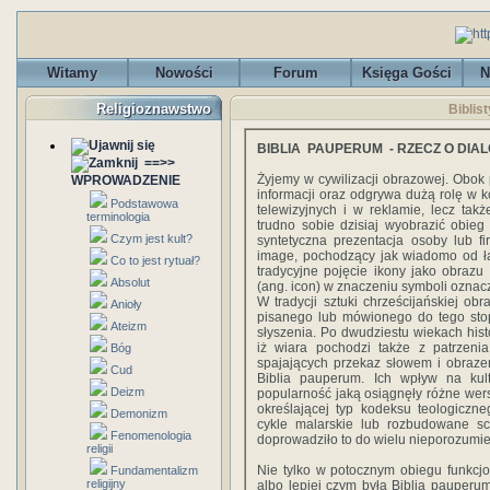
Witamy
Nowości
Forum
Księga Gości
N
Religioznawstwo
Biblis
BIBLIA PAUPERUM - RZECZ O DIA
==>>
Żyjemy w cywilizacji obrazowej. Obo
WPROWADZENIE
informacji oraz odgrywa dużą rolę w k
Podstawowa
telewizyjnych i w reklamie, lecz ta
terminologia
trudno sobie dzisiaj wyobrazić obie
Czym jest kult?
syntetyczna prezentacja osoby lub fi
image, pochodzący jak wiadomo od ła
Co to jest rytuał?
tradycyjne pojęcie ikony jako obrazu 
Absolut
(ang. icon) w znaczeniu symboli ozna
W tradycji sztuki chrześcijańskiej o
Anioły
pisanego lub mówionego do tego stop
Ateizm
słyszenia. Po dwudziestu wiekach hist
iż wiara pochodzi także z patrzen
Bóg
spajających przekaz słowem i obraze
Cud
Biblia pauperum. Ich wpływ na kul
Deizm
popularność jaką osiągnęły różne wer
określającej typ kodeksu teologiczn
Demonizm
cykle malarskie lub rozbudowane sce
Fenomenologia
doprowadziło to do wielu nieporozumie
religii
Nie tylko w potocznym obiegu funkcjo
Fundamentalizm
religijny
albo lepiej czym była Biblia pauperu