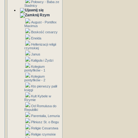
Połowcy - Baba ze
Stadnicy
Rzym
August - Pontifex
Maximus
Boskość cesarzy
Eneida
Hellenizacji religii
rzymskiej
Janus
Kaligula i Żydzi
Kolegium
pontyfików - 1
Kolegium
pontyfików - 2
Kto pierwszy palił
księgi
Kult Kybele w
Rzymie
Od Romulusa do
Republiki
Parentalia, Lemuria
Pliniusz St. o Bogu
Religie Cesarstwa
Religie rzymskie