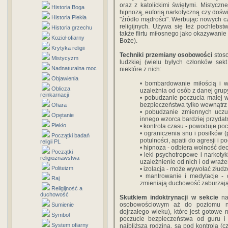
oraz z katolickimi świętymi. Mistycz
Historia Boga
hipnozą, euforią narkotyczną czy doświ
Historia Piekła
"źródło mądrości". Werbując nowych c
religijnych. Używa się też pochlebstw
Historia grzechu
także flirtu miłosnego jako okazywanie
Kozioł ofiarny
Boże).
Krytyka religii
Techniki przemiany osobowości
stos
Mistycyzm
ludzkiej (wielu byłych członków sekt
Nadnaturalna moc
niektóre z nich:
Objawienia
• bombardowanie miłością i w
Oblicza
uzależnia od osób z danej grup
reinkarnacji
• pobudzanie poczucia małej w
bezpieczeństwa tylko wewnątrz
Ofiara
• pobudzanie zmiennych uczuć
Opętanie
innego wzorca bardziej przydat
Piekło
• kontrola czasu - powoduje poc
• ograniczenia snu i posiłków (
Początki badań
potulności, apatii do agresji i p
religii PL
• hipnoza - odbiera wolność decyz
Początki
• leki psychotropowe i narkot
religioznawstwa
uzależnienie od nich i od wraż
Politeizm
• izolacja - może wywołać złudz
• mantrowanie i medytacje - 
Raj
zmieniają duchowość zaburzając
Religijność a
duchowość
Skutkiem indoktrynacji w sekcie
na
osobowościowym aż do poziomu ni
Sumienie
dojrzałego wieku), które jest gotowe 
Symbol
poczucie bezpieczeństwa od guru i 
System ofiarny
najbliższą rodziną, są pod kontrolą (c