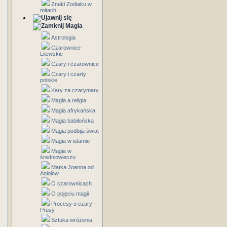
Znaki Zodiaku w
mitach
Magia
Astrologia
Czarownice
Litewskie
Czary i czarownice
Czary i czarty
polskie
Kary za czarymary
Magia a religia
Magia afrykańska
Magia babilońska
Magia podbija świat
Magia w islamie
Magia w
średniowieczu
Matka Joanna od
Aniołów
O czarownicach
O pojęciu magii
Procesy o czary -
Prusy
Sztuka wróżenia