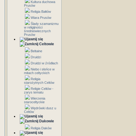
Kultura duchowa
Prusów
Religia Bałtów
Wiara Prusów
Ślady szamanizmu
w religijności
średniowiecznych
Prusów
Celtowie
Beltaine
Druidzi
Druidzi w źródłach
Niebo i słońce w
mitach celtyckich
Religia
starożytnych Celtów
Religie Celtów -
zarys tematu
Wierzenia
staroceltyckie
Wędrówki dusz u
Celtów
Dakowie
Religia Daków