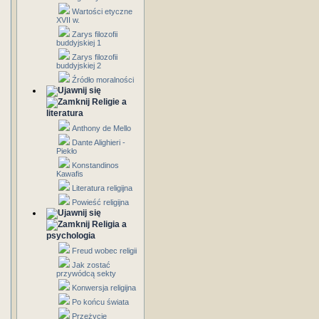
Wartości etyczne
XVII w.
Zarys filozofii
buddyjskiej 1
Zarys filozofii
buddyjskiej 2
Źródło moralności
Religie a
literatura
Anthony de Mello
Dante Alighieri -
Piekło
Konstandinos
Kawafis
Literatura religijna
Powieść religijna
Religia a
psychologia
Freud wobec religii
Jak zostać
przywódcą sekty
Konwersja religijna
Po końcu świata
Przeżycie