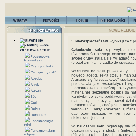
Witamy
Nowości
Forum
Księga Gości
N
Religioznawstwo
NOWE RELIGIE -
5. Niebezpieczeństwa wynikające z pr
==>>
Członkowie sekt
są zwykle niet
WPROWADZENIE
różnorodności a swoją doktrynę, form
Podstawowa
swojej grupy starają się wciągnąć no
terminologia
(prozelityzm) a nierzadko do opuszczen
Czym jest kult?
Werbunek do sekt
prowadzony jest
Co to jest rytuał?
nowego adepta sekta stosuje manipul
Absolut
Aranżuje się "przypadkowe" spotkanie
przedstawia jako wspaniałych i wyją
Anioły
"bombardowanie miłością", okazywani
Ateizm
materialnej (bezpłatne posiłki) są 
Kandydat do sekty poddawany jest uk
Bóg
manipulacji, hipnozy, a nawet działa
Cud
"praniem mózgu", choć jest to określen
Deizm
werbowaniu sekty wykorzystują różne 
gabinetów masażu, w tym równie
Demonizm
niekonwencjonalnej.
Fenomenologia
religii
W nauczaniu sekt
pojawiają się r
utożsamiane są z hinduskimi (miłość, 
Fundamentalizm
religijny
różnych guru i hinduskich duchowych "m