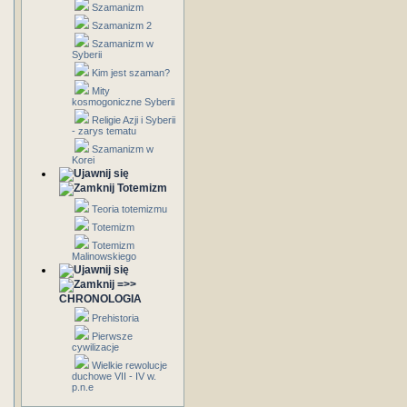
Szamanizm
Szamanizm 2
Szamanizm w
Syberii
Kim jest szaman?
Mity
kosmogoniczne Syberii
Religie Azji i Syberii
- zarys tematu
Szamanizm w
Korei
Totemizm
Teoria totemizmu
Totemizm
Totemizm
Malinowskiego
=>>
CHRONOLOGIA
Prehistoria
Pierwsze
cywilizacje
Wielkie rewolucje
duchowe VII - IV w.
p.n.e