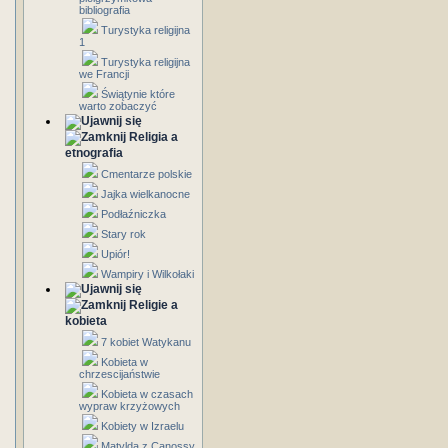
bibliografia
Turystyka religijna
1
Turystyka religijna
we Francji
Świątynie które
warto zobaczyć
Religia a
etnografia
Cmentarze polskie
Jajka wielkanocne
Podłaźniczka
Stary rok
Upiór!
Wampiry i Wilkołaki
Religie a
kobieta
7 kobiet Watykanu
Kobieta w
chrzescijaństwie
Kobieta w czasach
wypraw krzyżowych
Kobiety w Izraelu
Matylda z Canossy