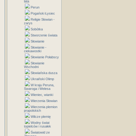
lata
Perun
Pogański Łysiec
Religie Słowian -
zarys
Sobótka
Stworzenie świata
Słowianie
Słowianie -
ciekawostki
Słowianie Połabscy
Słowianie
Wschodni
Słowiańska dusza
Ukraiński Olimp
W kraju Peruna,
Swaroga i Welesa
Wieniec, wianki
Wierzenia Słowian
Wierzenia plemion
prapolskich
Wilcze plemię
Wodny świat
topielców i rusałek
Światowid ze