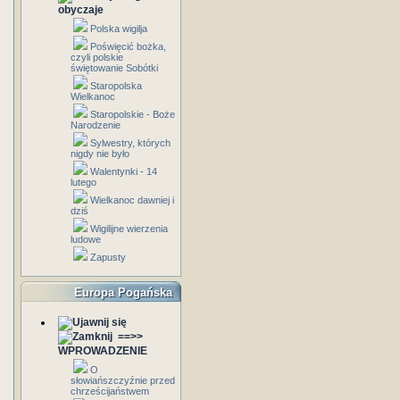
obyczaje
Polska wigilja
Poświęcić bożka,
czyli polskie
świętowanie Sobótki
Staropolska
Wielkanoc
Staropolskie - Boże
Narodzenie
Sylwestry, których
nigdy nie było
Walentynki - 14
lutego
Wielkanoc dawniej i
dziś
Wigilijne wierzenia
ludowe
Zapusty
Europa Pogańska
==>>
WPROWADZENIE
O
słowiańszczyźnie przed
chrześcijaństwem