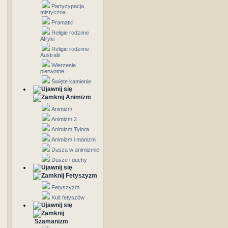
Partycypacja
mistyczna
Pramatki
Religie rodzime
Afryki
Religie rodzime
Australii
Wierzenia
pierwotne
Święte kamienie
Animizm
Animizm
Animizm 2
Animizm Tylora
Animizm i manizm
Dusza w animizmie
Dusze i duchy
Fetyszyzm
Fetyszyzm
Kult fetyszów
Szamanizm