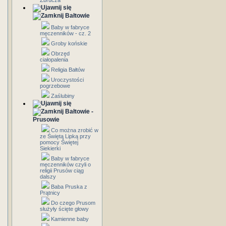
Zbrucza
Bałtowie
Baby w fabryce
męczenników - cz. 2
Groby końskie
Obrzęd
ciałopalenia
Religia Bałtów
Uroczystości
pogrzebowe
Zaślubiny
Bałtowie -
Prusowie
Co można zrobić w
ze Świętą Lipką przy
pomocy Świętej
Siekierki
Baby w fabryce
męczenników czyli o
religii Prusów ciąg
dalszy
Baba Pruska z
Prątnicy
Do czego Prusom
służyły ścięte głowy
Kamienne baby