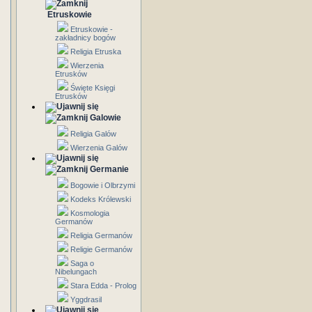
Etruskowie
Etruskowie -
zakładnicy bogów
Religia Etruska
Wierzenia
Etrusków
Święte Księgi
Etrusków
Galowie
Religia Galów
Wierzenia Galów
Germanie
Bogowie i Olbrzymi
Kodeks Królewski
Kosmologia
Germanów
Religia Germanów
Religie Germanów
Saga o
Nibelungach
Stara Edda - Prolog
Yggdrasil