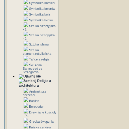
Symbolika kamieni
Symbolika kolorów
Symbolika koła
Symbolika lotosu
Sztuka bizantyjska
- 1
Sztuka bizanyjska
- 2
Sztuka islamu
Sztuka
starochrześcijańska
Tańce a religia
Św. Anna
Samotrzeć ze
Strzegomia
Religie a
architektura
Architektura
chrześci.
Babilon
Borobudur
Drewniane kościoły
- PL
Grecka świątynia
Kaliska cerkiew