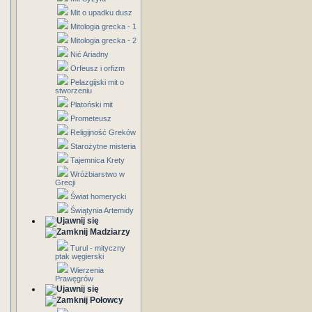
Mit o upadku dusz
Mitologia grecka - 1
Mitologia grecka - 2
Nić Ariadny
Orfeusz i orfizm
Pelazgijski mit o
stworzeniu
Platoński mit
Prometeusz
Religijność Greków
Starożytne misteria
Tajemnica Krety
Wróżbiarstwo w
Grecji
Świat homerycki
Świątynia Artemidy
Madziarzy
Turul - mityczny
ptak węgierski
Wierzenia
Prawęgrów
Połowcy