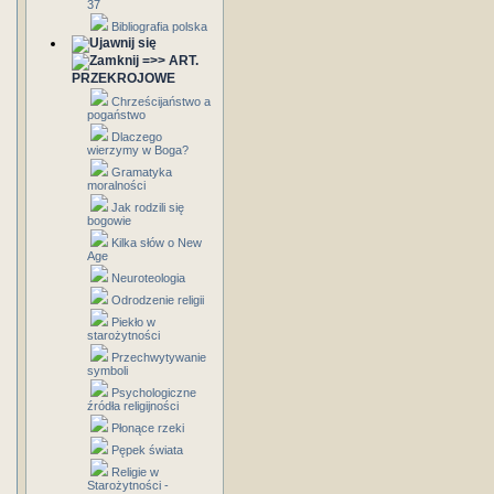
37
Bibliografia polska
=>> ART.
PRZEKROJOWE
Chrześcijaństwo a
pogaństwo
Dlaczego
wierzymy w Boga?
Gramatyka
moralności
Jak rodzili się
bogowie
Kilka słów o New
Age
Neuroteologia
Odrodzenie religii
Piekło w
starożytności
Przechwytywanie
symboli
Psychologiczne
źródła religijności
Płonące rzeki
Pępek świata
Religie w
Starożytności -