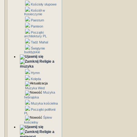
Kościoły słupowe
Kościół w
Kosieczynie
Paestum
Panteon
Początki
architektury PL
Tadż Mahal
Świątynie
buddyjskie
Religie a
muzyka
Hymn
Kolęda
Muzyka Wed
Muzyka
hebrajska
Muzyka kościelna
Początki polifonii
PL
Śpiew
kościelny
Religie a
meteoryt