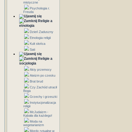
mistyczne
Psychologia r.
Freuda
Religie a
etnologia
Dzień Zaduszny
Etnologia religii
Kult słońca
Sati
Religie a
socjologia
Akty przemocy
Ateizm po czesku
Brat brud
Czy Zachód utracił
Boga
Grzechy i grzeszki
Instytucjonalizacja
religii
McJudaizm -
Kabała dla każdego!
Moda na
wegetarianizm
Mordy rytualne w