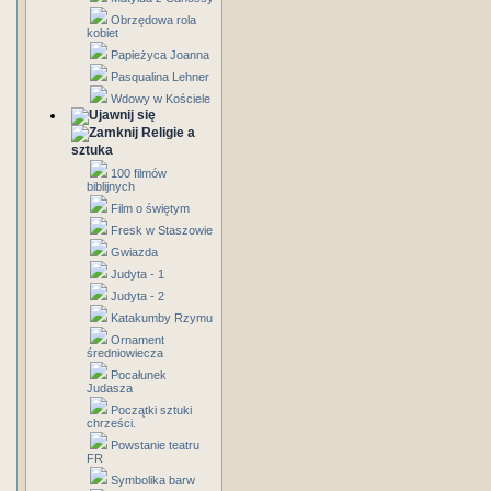
Obrzędowa rola
kobiet
Papieżyca Joanna
Pasqualina Lehner
Wdowy w Kościele
Religie a
sztuka
100 filmów
biblijnych
Film o świętym
Fresk w Staszowie
Gwiazda
Judyta - 1
Judyta - 2
Katakumby Rzymu
Ornament
średniowiecza
Pocałunek
Judasza
Początki sztuki
chrześci.
Powstanie teatru
FR
Symbolika barw