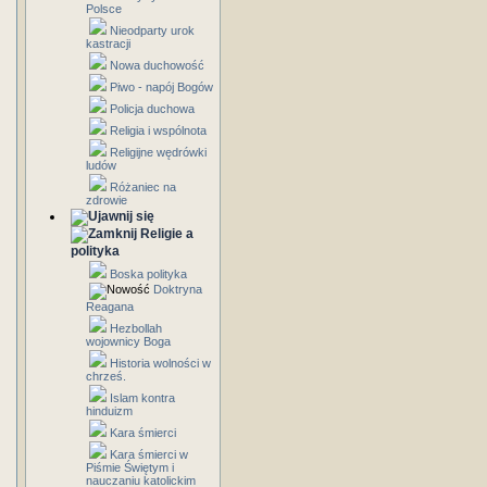
Polsce
Nieodparty urok
kastracji
Nowa duchowość
Piwo - napój Bogów
Policja duchowa
Religia i wspólnota
Religijne wędrówki
ludów
Różaniec na
zdrowie
Religie a
polityka
Boska polityka
Doktryna
Reagana
Hezbollah
wojownicy Boga
Historia wolności w
chrześ.
Islam kontra
hinduizm
Kara śmierci
Kara śmierci w
Piśmie Świętym i
nauczaniu katolickim