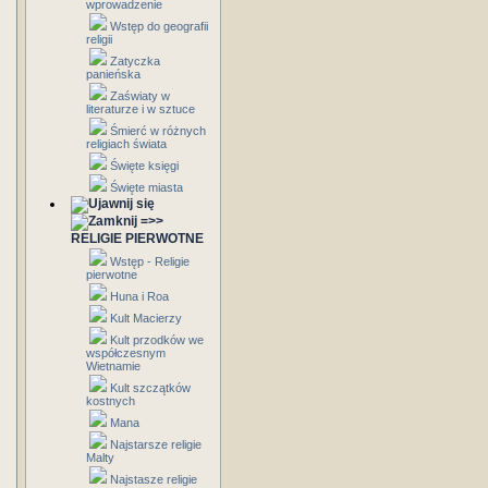
wprowadzenie
Wstęp do geografii
religii
Zatyczka
panieńska
Zaświaty w
literaturze i w sztuce
Śmierć w różnych
religiach świata
Święte księgi
Święte miasta
=>>
RELIGIE PIERWOTNE
Wstęp - Religie
pierwotne
Huna i Roa
Kult Macierzy
Kult przodków we
współczesnym
Wietnamie
Kult szczątków
kostnych
Mana
Najstarsze religie
Malty
Najstasze religie