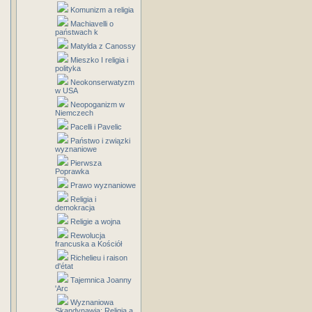
Komunizm a religia
Machiavelli o
państwach k
Matylda z Canossy
Mieszko I religia i
polityka
Neokonserwatyzm
w USA
Neopoganizm w
Niemczech
Pacelli i Pavelic
Państwo i związki
wyznaniowe
Pierwsza
Poprawka
Prawo wyznaniowe
Religia i
demokracja
Religie a wojna
Rewolucja
francuska a Kościół
Richelieu i raison
d'état
Tajemnica Joanny
'Arc
Wyznaniowa
Skandynawia: Religia a