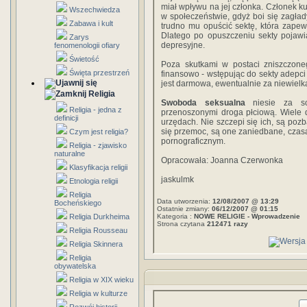
miał wpływu na jej członka. Członek ku
Wszechwiedza
w społeczeństwie, gdyż boi się zagład
Zabawa i kult
trudno mu opuścić sektę, która zape
Dlatego po opuszczeniu sekty pojawia
Zarys
depresyjne.
fenomenologii ofiary
Świetość
Poza skutkami w postaci zniszczon
Święta przestrzeń
finansowo - wstępując do sekty adepci 
jest darmowa, ewentualnie za niewielk
Religia
Swoboda seksualna
niesie za sob
Religia - jedna z
przenoszonymi droga płciową. Wiele d
definicji
urzędach. Nie szczepi się ich, są pozb
się przemoc, są one zaniedbane, czas
Czym jest religia?
pornograficznym.
Religia - zjawisko
naturalne
Opracowała: Joanna Czerwonka
Klasyfikacja religii
jaskulmk
Etnologia religii
Religia
Data utworzenia:
12/08/2007 @ 13:29
Bocheńskiego
Ostatnie zmiany:
06/12/2007 @ 01:15
Religia Durkheima
Kategoria :
NOWE RELIGIE - Wprowadzenie
Strona czytana
212471 razy
Religia Rousseau
Religia Skinnera
Religia
obywatelska
Religia w XIX wieku
Religia w kulturze