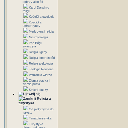
dobrzy albo źli
Karol Darwin o
religii
Kościół a ewolucja
Kościół a
uniwersytety
Medycyna i religia
Neuroteologia
Pan Bóg i
zwierzęta
Religia i geny
Religia i moralność
Religie a ekologia
Teologia Newtona
Vetulani o wierze
Ziemia płaska i
ziemia pusta
Śmierć duszy
Religia a
turystyka
Od pielgrzyma do
turysty
Tanatoturystyka
Turystyka
pielgrzymkowa -