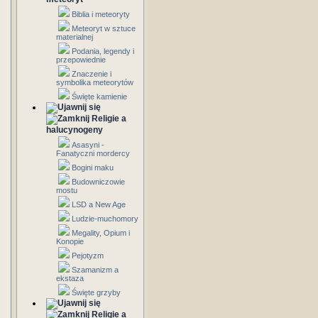
Biblia i meteoryty
Meteoryt w sztuce
materialnej
Podania, legendy i
przepowiednie
Znaczenie i
symbolika meteorytów
Święte kamienie
Religie a
halucynogeny
Asasyni -
Fanatyczni mordercy
Bogini maku
Budowniczowie
mostu
LSD a New Age
Ludzie-muchomory
Megality, Opium i
Konopie
Pejotyzm
Szamanizm a
ekstaza
Święte grzyby
Religie a