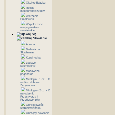
Okolice Bałtyku
Religie
Indoeuropejczyków
Wierzenia
Prasłowian
Współczesne
neopogaństwo
słowiańskie
Słowianie
Arkona
Badania nad
Słowianami
Kupalnocka
Ludowe
kosmogonie
Mazowsze
pogańskie
Mitologia - 1 cz. - O
wielkim dzbanie
Zerywanów
Mitologia - 2 cz. - O
narodzeniu
Przestworzy i
Przedstworzów
Obrzędowość
starosłowiańska
Obrzędy powitania