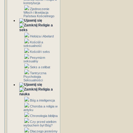
konstytucja
Zjednoczenie
Włoch i likwidacja
Państwa Kościelnego
Religie a
seks
Heloiza i Abelard
Kościół a
seksualność
Kościół i seks
Pesymizm
seksualny
Seks a celibat
Tantryczna
Psychologia
Seksualności
Religia a
nauka
Bóg a inteligencja
Choroba a religia w
antyku
Chronologia biblijna
Czy przed wielkim
wybuchem był Bóg?
Dlaczego jesteśmy