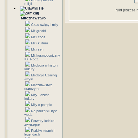
Rozwój historii
religii
Nikt jeszcze 
Mitoznawstwo
Czas święty i mity
Mit grecki
Mit i epos
Mit i kultura
Mit i sen
Mit kosmogoniczny
Ks. Rodz.
Mitologia w historii
kultury
Mitologie Czarnej
Afryki
Mitoznawstwo
starożytne
Mity - część
kultury
Mity o potopie
Na początku była
woda
Potwory ludzko-
zwierzęce
Ptaki w mitach i
legendach