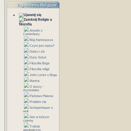
Zagadnienia Religijne
Religie a
filozofia
Anselm z
Cantenbury
Bóg Kartezjusza
Czym jest etyka?
Dobro i zlo
Duns Szkot
Filozofia Boga
Filozofia religii
John Locke o Bogu
Mantra
O duszy -
Arystoteles
Państwo Platona
Problem zła
Schopenhauer o
woli
Sen w którym
żyjemy
Traktat
ateologiczny