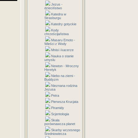
Jezus -
dzieciństwo
Katedra w
Strasburgu
Katedry gotyckie
Kody
chrześcijaństwa
Masaru Emoto -
Wieści z Wody
Mnisi i kacerze
Nauka o stanie
umyslu
Newton - Mroczny
Heretyk
Niebo na ziemi -
Buddyzm
Nieznana rodzina
Jezusa
Petra
Pierwsza Krucjata
Piramidy
Scjentologia
Skala
porównawcza planet
Skarby wczesnego
Średniowiecza