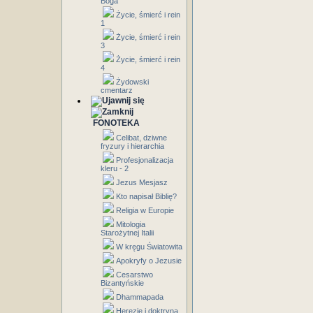
Boga
Życie, śmierć i rein
1
Życie, śmierć i rein
3
Życie, śmierć i rein
4
Żydowski
cmentarz
FONOTEKA
Celibat, dziwne
fryzury i hierarchia
Profesjonalizacja
kleru - 2
Jezus Mesjasz
Kto napisał Biblię?
Religia w Europie
Mitologia
Starożytnej Italii
W kręgu Światowita
Apokryfy o Jezusie
Cesarstwo
Bizantyńskie
Dhammapada
Herezje i doktryna