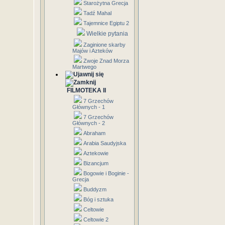
Starożytna Grecja
Tadź Mahal
Tajemnice Egiptu 2
Wielkie pytania
Zaginione skarby
Majów i Azteków
Zwoje Znad Morza
Martwego
FILMOTEKA II
7 Grzechów
Głównych - 1
7 Grzechów
Głównych - 2
Abraham
Arabia Saudyjska
Aztekowie
Bizancjum
Bogowie i Boginie -
Grecja
Buddyzm
Bóg i sztuka
Celtowie
Celtowie 2