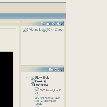
Trzecie Oczko
Rel-Club
FILMOTEKA
5000 lat religii w 90
sek.
Aleksandra David
Nell - Z Sikkimu do
Tybetu