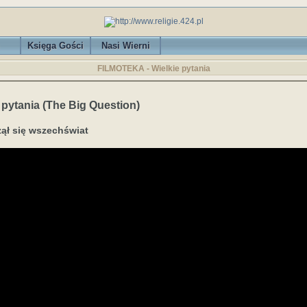
Księga Gości
Nasi Wierni
FILMOTEKA - Wielkie pytania
 pytania (The Big Question)
zął się wszechświat