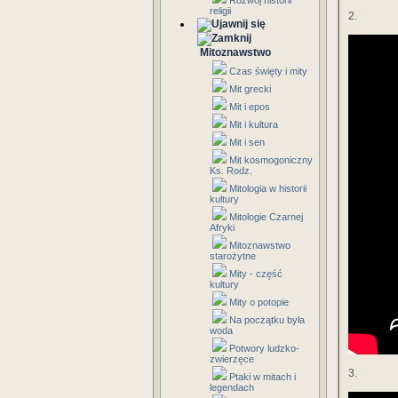
Rozwój historii
religii
2.
Mitoznawstwo
Czas święty i mity
Mit grecki
Mit i epos
Mit i kultura
Mit i sen
Mit kosmogoniczny
Ks. Rodz.
Mitologia w historii
kultury
Mitologie Czarnej
Afryki
Mitoznawstwo
starożytne
Mity - część
kultury
Mity o potopie
Na początku była
woda
Potwory ludzko-
zwierzęce
3.
Ptaki w mitach i
legendach