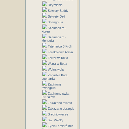
Rzymianie
Sekrety Buddy
Sekrety Delf
Shangri-La
Szamanizm -
Korea
Szamanizm -
Mongolia
Tajemnica 3 Króli
Terakotowa Armia
Terror w Tokio
Wiara w Boga
Wolna wola
Zagadka Kodu
Leonarda
Zaginione
Ewangelie
Zaginiony świat
Etrusków
Zakazane miasto
Zakazane obrzędy
Średniowiecze
Św. Mikołaj
Życie i śmierć bez