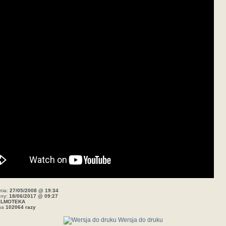
nia:
27/05/2008 @ 19:34
any:
18/06/2017 @ 09:27
ILMOTEKA
ana
102064 razy
Wersja do druku