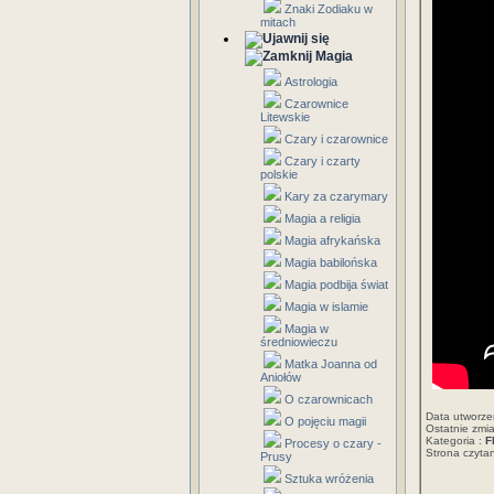
Znaki Zodiaku w
mitach
Magia
Astrologia
Czarownice
Litewskie
Czary i czarownice
Czary i czarty
polskie
Kary za czarymary
Magia a religia
Magia afrykańska
Magia babilońska
Magia podbija świat
Magia w islamie
Magia w
średniowieczu
Matka Joanna od
Aniołów
O czarownicach
Data utworze
O pojęciu magii
Ostatnie zmi
Kategoria :
F
Procesy o czary -
Strona czyt
Prusy
Sztuka wróżenia