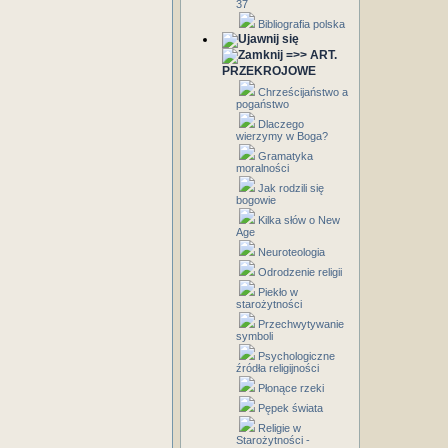
37
Bibliografia polska
=>> ART.
PRZEKROJOWE
Chrześcijaństwo a
pogaństwo
Dlaczego
wierzymy w Boga?
Gramatyka
moralności
Jak rodzili się
bogowie
Kilka słów o New
Age
Neuroteologia
Odrodzenie religii
Piekło w
starożytności
Przechwytywanie
symboli
Psychologiczne
źródła religijności
Płonące rzeki
Pępek świata
Religie w
Starożytności -