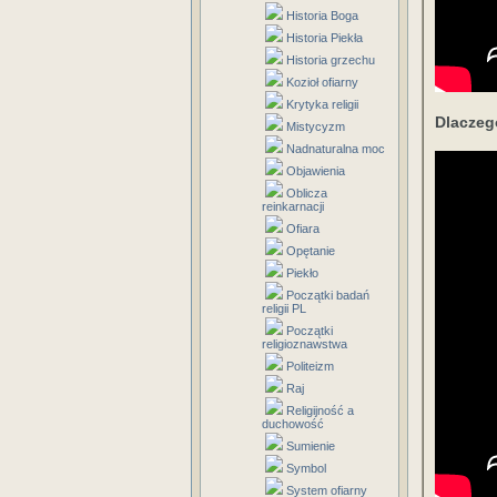
Historia Boga
Historia Piekła
Historia grzechu
Kozioł ofiarny
Krytyka religii
Dlaczeg
Mistycyzm
Nadnaturalna moc
Objawienia
Oblicza
reinkarnacji
Ofiara
Opętanie
Piekło
Początki badań
religii PL
Początki
religioznawstwa
Politeizm
Raj
Religijność a
duchowość
Sumienie
Symbol
System ofiarny