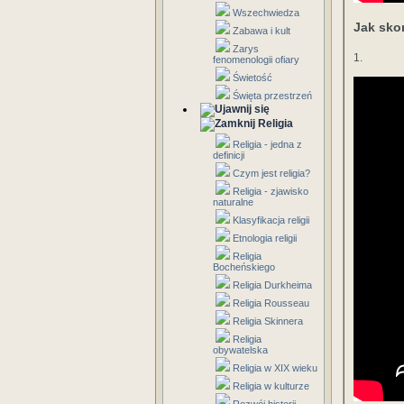
Wszechwiedza
Jak sko
Zabawa i kult
Zarys
1.
fenomenologii ofiary
Świetość
Święta przestrzeń
Religia
Religia - jedna z
definicji
Czym jest religia?
Religia - zjawisko
naturalne
Klasyfikacja religii
Etnologia religii
Religia
Bocheńskiego
Religia Durkheima
Religia Rousseau
Religia Skinnera
Religia
obywatelska
Religia w XIX wieku
Religia w kulturze