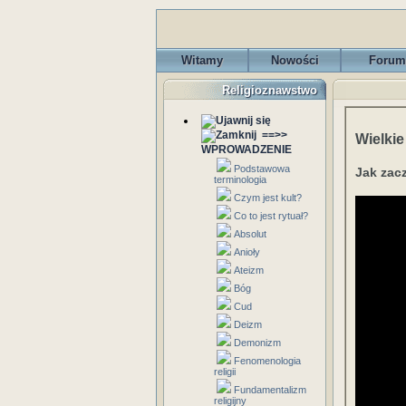
Witamy
Nowości
Forum
Religioznawstwo
==>>
Wielkie
WPROWADZENIE
Podstawowa
Jak zac
terminologia
Czym jest kult?
Co to jest rytuał?
Absolut
Anioły
Ateizm
Bóg
Cud
Deizm
Demonizm
Fenomenologia
religii
Fundamentalizm
religijny