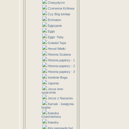
Chasydyzm
Czerwona Królowa
Czy Bóg istnieje
Echnaton
Egipcjanie
Egipt
Egipt -Teby
Gobekli Tepe
Herod Wielki
Historia Szatana
Historia papieży - 1
Historia papieży - 2
Historia papieży - 3
Istnienie Boga
Japonia
Jezus inne
spojrzenie
Jezus z Nazaretu
Karnak - świątynia
bogów
Katedra
Gnieźnieńska
Katedry
Kim naprawdę był