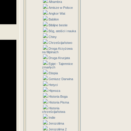
Alhambra
Amisze w Polsce
Angkor Wat
Babilon
Biblijne bestie
Bóg, ateiści i nauka
Chiny
Chrześcijaństwo
Droga Krzyżowa
na filipinach
Druga Krucjata
Egipt - Tajemnice
zmarłych
Etiopia
Geniusz Darwina
Hetyci
Hipnoza
Historia Boga
Historia Pisma
Historia
chrześcijaństwa
Indie
Jerozolima
Jerozolima 2