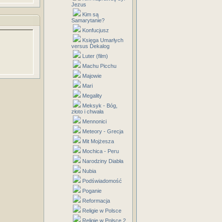
Jezus
Kim są
Samarytanie?
Konfucjusz
Księga Umarłych
versus Dekalog
Luter (film)
Machu Picchu
Majowie
Mari
Megality
Meksyk - Bóg,
złoto i chwała
Mennonici
Meteory - Grecja
Mit Mojżesza
Mochica - Peru
Narodziny Diabła
Nubia
Podświadomość
Poganie
Reformacja
Religie w Polsce
Religie w Polsce 2