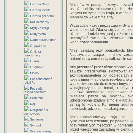
Historia Boga
Mnichów w pomarańczowych szatach
ostrożne oblicze­nia szacują ich lic
Historia Piekła
wpływu na życie tego kraju, a właśnie 
Historia grzechu
pieniem do walki z malarią.
Kozioł ofiarny
W zasadzie każdy mężczyzna w Syjamie 
Krytyka religii
w nim pozo­stał. Zdarza się, że młodz
ożenkiem. Ludzie wstępu­ją też okres
Mistycyzm
przemyśleć swe bardzo ziemskie proble­
Nadnaturalna moc
wodniczący parlamentu.
Objawienia
Mnisi asystują przy pogrzebach, 
Oblicza
Nauczyciela tysią­ce mnichów zosta
reinkarnacji
natomiast są ceremonią całkowicie świ
Ofiara
Aby przebrnąć przez różne stopnie wied
Opętanie
zawsze przedziwnym skrzyżowanie
Piekło
akompaniamentem był dobiega­jący z 
Początki badań
jakiejś innej — śpiewnie recytowane w
religii PL
w przeci­wieństwie do różnych innych rel
w najlepszym razie temat, o którym 
Początki
kolorowe kalendarze, importowane z
religioznawstwa
miesią­ca patrzą na mnichów skoś
Politeizm
udostępniona szatami z mgiełki lub zu
Raj
że są to kobiety. Ku memu zdumie
jaskiniach, gdzie zamieszkują pustelnic
Religijność a
duchowość
Mnisi z klasztorów wyruszają rankiem
Sumienie
tylko dwa razy dziennie, po południu 
oczy widok tych męż­czyzn w pomarań
Symbol
przed wieczorem zasiadają w cie­niu 
System ofiarny