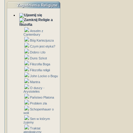
Zagadnienia Religijne
Religie a
filozofia
Anselm z
Cantenbury
Bóg Kartezjusza
Czym jest etyka?
Dobro i zlo
Duns Szkot
Filozofia Boga
Filozofia religii
John Locke o Bogu
Mantra
O duszy -
Arystoteles
Państwo Platona
Problem zła
Schopenhauer o
woli
Sen w którym
żyjemy
Traktat
ateologiczny