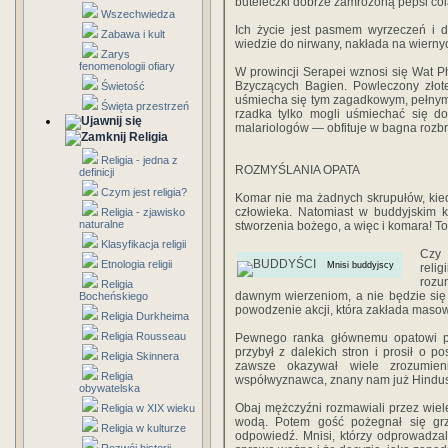
buteleczki dobrze zamrożoną pepsi col
Wszechwiedza
Ich życie jest pasmem wyrzeczeń i d
Zabawa i kult
wiedzie do nir­wany, nakłada na wiern
Zarys
fenomenologii ofiary
W prowincji Serapei wznosi się Wat 
Bzyczących Ba­gien. Powleczony złot
Świetość
uśmiecha się tym zagadkowym, pełnym 
Święta przestrzeń
rzadka tylko mogli uśmiechać się d
malariologów — obfituje w bagna roz
Religia
Religia - jedna z
ROZMYŚLANIA OPATA
definicji
Czym jest religia?
Komar nie ma żadnych skrupułów, kie
człowieka. Natomiast w buddyjskim k
Religia - zjawisko
naturalne
stworzenia bożego, a więc i komara! T
Klasyfikacja religii
Czy 
Etnologia religii
Mnisi buddyjscy
reli
rozu
Religia
dawnym wierzeniom, a nie będzie się
Bocheńskiego
powodzenie akcji, która zakłada maso
Religia Durkheima
Religia Rousseau
Pewnego ranka głównemu opatowi pół
przybył z dale­kich stron i prosił o p
Religia Skinnera
zawsze okazywał wiele zro­zumie
Religia
współwyznawca, znany nam już Hindus
obywatelska
Obaj mężczyźni rozmawiali przez wiele 
Religia w XIX wieku
wodą. Potem gość pożegnał się grze
Religia w kulturze
odpowiedź. Mnisi, którzy odpro­wadzali