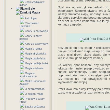
przeciwmalaryczna, złożona z ludzi, któ
Znaki Zodiaku w
mitach
Opat nie ograniczył się jednak d
współpracy. Szeroko otwarto wrota ś
Magia
weszły tam lotne ekipy, wnosząc swój
starannie spryskiwano bezcenne posągi 
Astrologia
dzieł sztuki przed komarami, ale to by
Czarownice
komarzą zagładę.
Litewskie
Czary i czarownice
Czary i czarty
polskie
Kary za czarymary
Zrozumieli ten gest chłopi z okolicznyc
Magia a religia
białym prosz­kiem” mają wstęp do m
Magia afrykańska
przed nimi drzwi, skoro zjawią się 
właśnie tam, gdzie bzyczą komary...
Magia babilońska
Magia podbija świat
Co więcej, opat nakazał, aby świąty
Magia w islamie
lekarze nie mu­sieli przeprowadzać 
chatek. Uśmiechnięty Budda spogląda
Magia w
doprowadzała dzieci do świątyni i jak
średniowieczu
czy malec nie ma powiększonej ś
Matka Joanna od
wypowiedziano wojnę.
Aniołów
O czarownicach
Przez dwa lata ekipy krążyły po prowin
czasu wy­starczyło na rozprawienie się
O pojęciu magii
Procesy o czary -
Prusy
Sztuka wróżenia