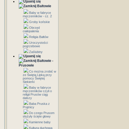
Bałtowie
Baby w fabryce
męczenników - cz. 2
Groby końskie
Obrzęd
ciałopalenia
Religia Bałtów
Uroczystości
pogrzebowe
Zaślubiny
Bałtowie -
Prusowie
Co można zrobić w
ze Świętą Lipką przy
pomocy Świętej
Siekierki
Baby w fabryce
męczenników czyli o
religii Prusów ciąg
dalszy
Baba Pruska z
Prątnicy
Do czego Prusom
służyły ścięte głowy
Kamienne baby
Kultura duchowa