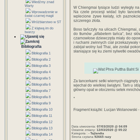
Wiedźmy znad
Warty
W Chiengmai tysiące ludzi wyległy na u
Na czele procesji widać było tancer
Wprowadzenie w
świat czarnej magii
wplecione żywe kwiaty, ich paznokcie
szczerego złota.
Wróżbiarstwo w ST
Z klątwą im do
Boso tańczyły na ulicach Chiengmai,
twarzy
do tłumów „alfabetem tańca”, bez sł
czarnowłose dziewczęta miały do opow
i ruchami zwinnych ciał przekazywał
Bibliografia
zabijał wolny lud Thai, ale został pok
słaniające się ku ziemi sylwetki owadó
Bibliografia 1
Bibliografia 2
Bibliografia 3
Bibliografia 4
Bibliografia 5
Za tancerkami setki wiernych ciągnęły
Bibliografia 6
wjechał do wielkiej świątyni. Tam u s
główny opat w oto­czeniu setek mnich
Bibliografia 7
Bibliografia 8
*
Bibliografia 9
Bibliografia 10
Fragment książki: Lucjan Wolanowski -
Bibliografia 11
Bibliografia 12
Data utworzenia:
07/03/2020 @ 04:09
Bibliografia 13
Ostatnie zmiany:
12/03/2020 @ 05:22
Kategoria :
- Tajlandia
Bibliografia 14
Strona czytana
92665 razy