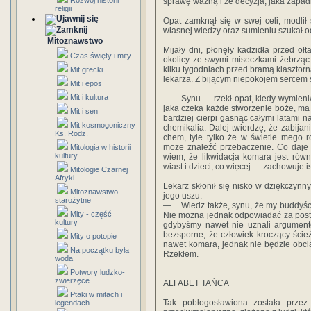
Rozwój historii
sprawę ważną i że decyzja, jaka zapadn
religii
Opat zamknął się w swej celi, modlił 
własnej wiedzy oraz sumieniu szukał 
Mitoznawstwo
Mijały dni, płonęły kadzidła przed o
Czas święty i mity
okolicy ze swymi miseczkami żebrząc 
kilku tygodniach przed bra­mą klaszto
Mit grecki
lekarza. Z bijącym niepokojem sercem s
Mit i epos
Mit i kultura
— Synu — rzekł opat, kiedy wymieniws
jaka czeka każde stworzenie boże, ma 
Mit i sen
bardziej cierpi gasnąc ca­łymi latami n
Mit kosmogoniczny
chemikalia. Dalej twierdzę, że zabija
Ks. Rodz.
chem, tyle tylko że w świetle mego 
może znaleźć prze­baczenie. Co daje
Mitologia w historii
kultury
wiem, że likwidacja komara jest rów
wiast i dzieci, co więcej — zachowuje is
Mitologie Czarnej
Afryki
Lekarz skłonił się nisko w dziękczynny
Mitoznawstwo
jego uszu:
starożytne
— Wiedz także, synu, że my buddyści
Mity - część
Nie można jednak odpowiadać za postęp
kultury
gdybyśmy nawet nie uznali argu­ment
bezsporne, że człowiek kroczący ści
Mity o potopie
nawet koma­ra, jednak nie będzie obci
Na początku była
Rzekłem.
woda
Potwory ludzko-
zwierzęce
ALFABET TAŃCA
Ptaki w mitach i
Tak pobłogosławiona została przez
legendach