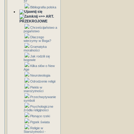
37
Bibliografia polska
=>> ART.
PRZEKROJOWE
Chrześcijaństwo a
pogaństwo
Dlaczego
wierzymy w Boga?
Gramatyka
moralności
Jak rodzili się
bogowie
Kilka słów o New
Age
Neuroteologia
Odrodzenie religii
Piekło w
starożytności
Przechwytywanie
symboli
Psychologiczne
źródła religijności
Płonące rzeki
Pępek świata
Religie w
Starożytności -