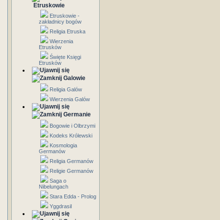
Etruskowie
Etruskowie -
zakładnicy bogów
Religia Etruska
Wierzenia
Etrusków
Święte Księgi
Etrusków
Galowie
Religia Galów
Wierzenia Galów
Germanie
Bogowie i Olbrzymi
Kodeks Królewski
Kosmologia
Germanów
Religia Germanów
Religie Germanów
Saga o
Nibelungach
Stara Edda - Prolog
Yggdrasil