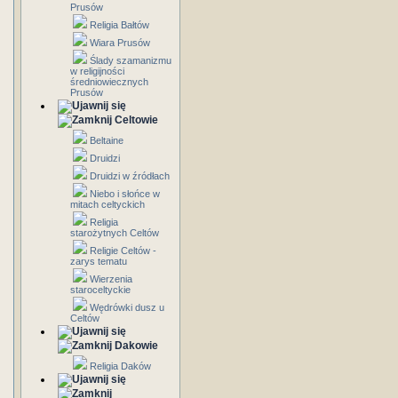
Prusów
Religia Bałtów
Wiara Prusów
Ślady szamanizmu
w religijności
średniowiecznych
Prusów
Celtowie
Beltaine
Druidzi
Druidzi w źródłach
Niebo i słońce w
mitach celtyckich
Religia
starożytnych Celtów
Religie Celtów -
zarys tematu
Wierzenia
staroceltyckie
Wędrówki dusz u
Celtów
Dakowie
Religia Daków