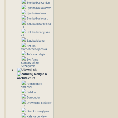
Symbolika kamieni
Symbolika kolorów
Symbolika koła
Symbolika lotosu
Sztuka bizantyjska
- 1
Sztuka bizanyjska
- 2
Sztuka islamu
Sztuka
starochrześcijańska
Tańce a religia
Św. Anna
Samotrzeć ze
Strzegomia
Religie a
architektura
Architektura
chrześci.
Babilon
Borobudur
Drewniane kościoły
- PL
Grecka świątynia
Kaliska cerkiew