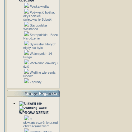
obyczaje
Polska wigilja
Poświęcić bożka,
czyli polskie
świętowanie Sobótki
Staropolska
Wielkanoc
Staropolskie - Boże
Narodzenie
Sylwestry, których
nigdy nie było
Walentynki - 14
lutego
Wielkanoc dawniej i
dziś
Wigilijne wierzenia
ludowe
Zapusty
Europa Pogańska
==>>
WPROWADZENIE
O
słowiańszczyźnie przed
chrześcijaństwem