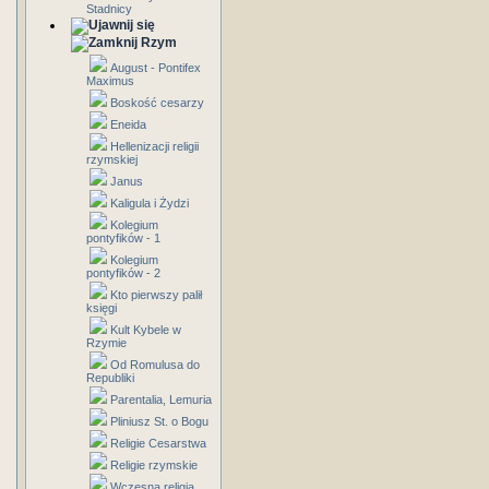
Stadnicy
Rzym
August - Pontifex
Maximus
Boskość cesarzy
Eneida
Hellenizacji religii
rzymskiej
Janus
Kaligula i Żydzi
Kolegium
pontyfików - 1
Kolegium
pontyfików - 2
Kto pierwszy palił
księgi
Kult Kybele w
Rzymie
Od Romulusa do
Republiki
Parentalia, Lemuria
Pliniusz St. o Bogu
Religie Cesarstwa
Religie rzymskie
Wczesna religia