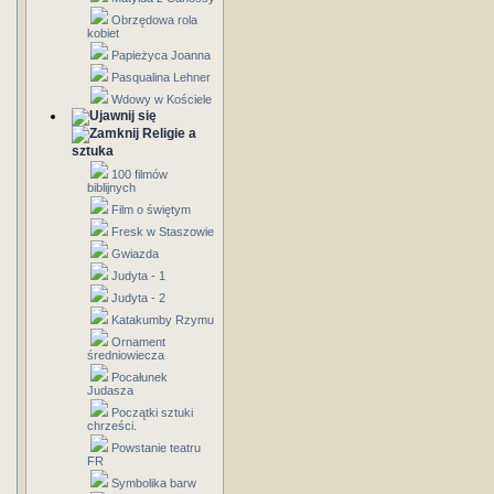
Obrzędowa rola
kobiet
Papieżyca Joanna
Pasqualina Lehner
Wdowy w Kościele
Religie a
sztuka
100 filmów
biblijnych
Film o świętym
Fresk w Staszowie
Gwiazda
Judyta - 1
Judyta - 2
Katakumby Rzymu
Ornament
średniowiecza
Pocałunek
Judasza
Początki sztuki
chrześci.
Powstanie teatru
FR
Symbolika barw