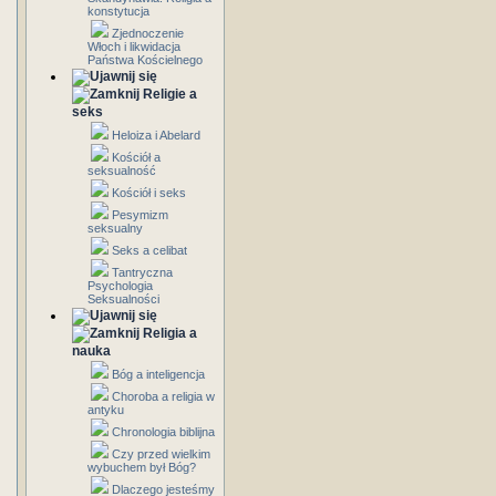
konstytucja
Zjednoczenie
Włoch i likwidacja
Państwa Kościelnego
Religie a
seks
Heloiza i Abelard
Kościół a
seksualność
Kościół i seks
Pesymizm
seksualny
Seks a celibat
Tantryczna
Psychologia
Seksualności
Religia a
nauka
Bóg a inteligencja
Choroba a religia w
antyku
Chronologia biblijna
Czy przed wielkim
wybuchem był Bóg?
Dlaczego jesteśmy