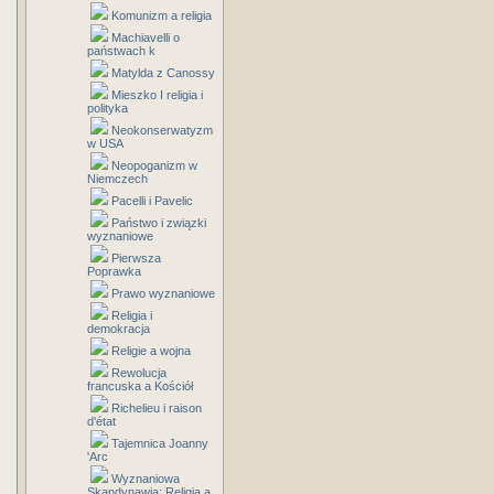
Komunizm a religia
Machiavelli o
państwach k
Matylda z Canossy
Mieszko I religia i
polityka
Neokonserwatyzm
w USA
Neopoganizm w
Niemczech
Pacelli i Pavelic
Państwo i związki
wyznaniowe
Pierwsza
Poprawka
Prawo wyznaniowe
Religia i
demokracja
Religie a wojna
Rewolucja
francuska a Kościół
Richelieu i raison
d'état
Tajemnica Joanny
'Arc
Wyznaniowa
Skandynawia: Religia a