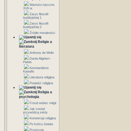
Wartości etyczne
XVII w.
Zarys filozofii
buddyjskiej 1
Zarys filozofii
buddyjskiej 2
Źródło moralności
Religie a
literatura
Anthony de Mello
Dante Alighieri -
Piekło
Konstandinos
Kawafis
Literatura religijna
Powieść religijna
Religia a
psychologia
Freud wobec religii
Jak zostać
przywódcą sekty
Konwersja religijna
Po końcu świata
Przeżycie