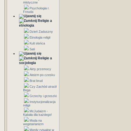
mistyczne
Psychologia r.
Freuda
Religie a
etnologia
Dzień Zaduszny
Etnologia religii
Kult słońca
Sati
Religie a
socjologia
Akty przemocy
Ateizm po czesku
Brat brud
Czy Zachód utracił
Boga
Grzechy i grzeszki
Instytucjonalizacja
religii
McJudaizm -
Kabała dla każdego!
Moda na
wegetarianizm
Mordy rytualne w