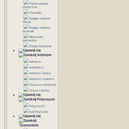
Partycypacja
mistyczna
Pramatki
Religie rodzime
Afryki
Religie rodzime
Australii
Wierzenia
pierwotne
Święte kamienie
Animizm
Animizm
Animizm 2
Animizm Tylora
Animizm i manizm
Dusza w animizmie
Dusze i duchy
Fetyszyzm
Fetyszyzm
Kult fetyszów
Szamanizm