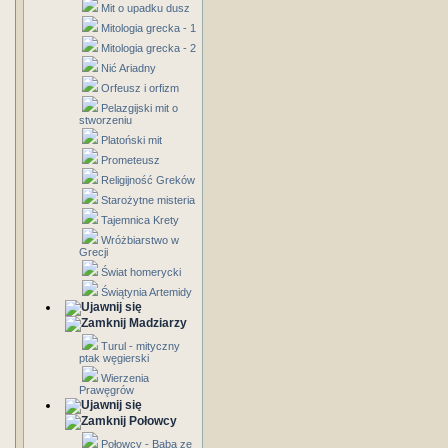
Mit o upadku dusz
Mitologia grecka - 1
Mitologia grecka - 2
Nić Ariadny
Orfeusz i orfizm
Pelazgijski mit o
stworzeniu
Platoński mit
Prometeusz
Religijność Greków
Starożytne misteria
Tajemnica Krety
Wróżbiarstwo w
Grecji
Świat homerycki
Świątynia Artemidy
Madziarzy
Turul - mityczny
ptak węgierski
Wierzenia
Prawęgrów
Połowcy
Połowcy - Baba ze