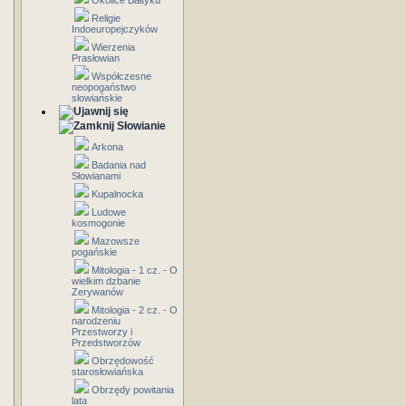
Okolice Bałtyku
Religie
Indoeuropejczyków
Wierzenia
Prasłowian
Współczesne
neopogaństwo
słowiańskie
Słowianie
Arkona
Badania nad
Słowianami
Kupalnocka
Ludowe
kosmogonie
Mazowsze
pogańskie
Mitologia - 1 cz. - O
wielkim dzbanie
Zerywanów
Mitologia - 2 cz. - O
narodzeniu
Przestworzy i
Przedstworzów
Obrzędowość
starosłowiańska
Obrzędy powitania
lata