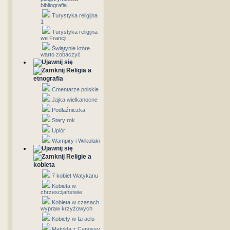
bibliografia
Turystyka religijna
1
Turystyka religijna
we Francji
Świątynie które
warto zobaczyć
Religia a
etnografia
Cmentarze polskie
Jajka wielkanocne
Podłaźniczka
Stary rok
Upiór!
Wampiry i Wilkołaki
Religie a
kobieta
7 kobiet Watykanu
Kobieta w
chrzescijaństwie
Kobieta w czasach
wypraw krzyżowych
Kobiety w Izraelu
Matylda z Canossy