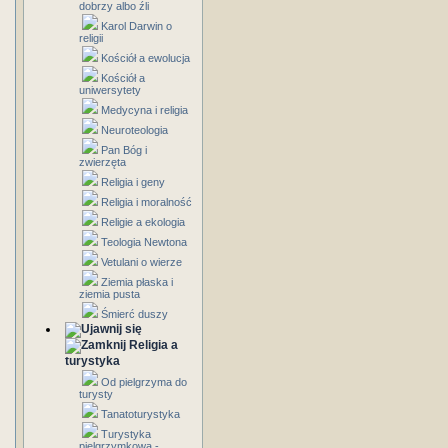
dobrzy albo źli
Karol Darwin o
religii
Kościół a ewolucja
Kościół a
uniwersytety
Medycyna i religia
Neuroteologia
Pan Bóg i
zwierzęta
Religia i geny
Religia i moralność
Religie a ekologia
Teologia Newtona
Vetulani o wierze
Ziemia płaska i
ziemia pusta
Śmierć duszy
Religia a
turystyka
Od pielgrzyma do
turysty
Tanatoturystyka
Turystyka
pielgrzymkowa -