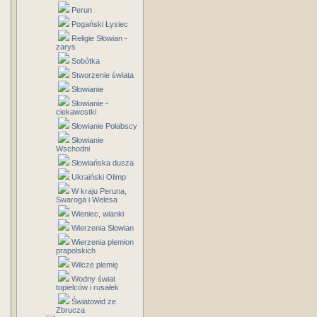
Perun
Pogański Łysiec
Religie Słowian -
zarys
Sobótka
Stworzenie świata
Słowianie
Słowianie -
ciekawostki
Słowianie Połabscy
Słowianie
Wschodni
Słowiańska dusza
Ukraiński Olimp
W kraju Peruna,
Swaroga i Welesa
Wieniec, wianki
Wierzenia Słowian
Wierzenia plemion
prapolskich
Wilcze plemię
Wodny świat
topielców i rusałek
Światowid ze
Zbrucza