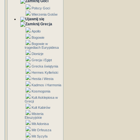
Goci
Polscy Goci
Wierzenia Gotów
Grecja
Apollo
Bogowie
Bogowie w
tragediach Eurypidesa
Dionizje
Grecja i Egipt
Grecka świątynia
Hermes Kylleński
Hestia i Westa
Kadmos i Harmonia
Kosmogonia
Kult Asklepiosa w
Grecji
Kult Kabirów
Misteria
Eleuzyjskie
Mit Adonisa
Mit Orfeusza
Mit Syzyfa