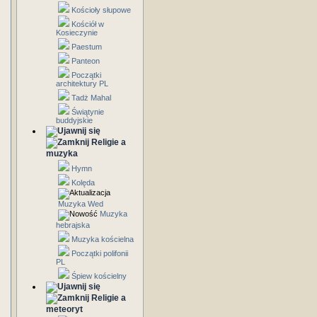
Kościoły słupowe
Kościół w
Kosieczynie
Paestum
Panteon
Początki
architektury PL
Tadż Mahal
Świątynie
buddyjskie
Religie a
muzyka
Hymn
Kolęda
Muzyka Wed
Muzyka
hebrajska
Muzyka kościelna
Początki polifonii
PL
Śpiew kościelny
Religie a
meteoryt