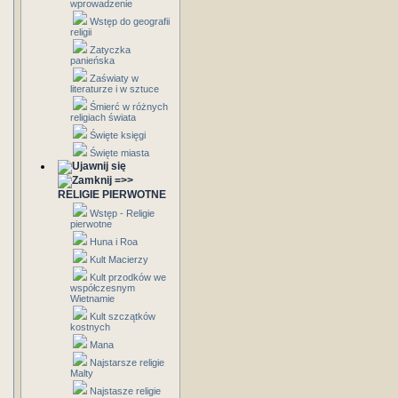
wprowadzenie
Wstęp do geografii
religii
Zatyczka
panieńska
Zaświaty w
literaturze i w sztuce
Śmierć w różnych
religiach świata
Święte księgi
Święte miasta
=>>
RELIGIE PIERWOTNE
Wstęp - Religie
pierwotne
Huna i Roa
Kult Macierzy
Kult przodków we
współczesnym
Wietnamie
Kult szczątków
kostnych
Mana
Najstarsze religie
Malty
Najstasze religie