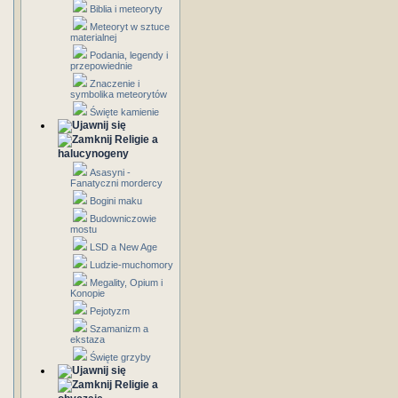
Biblia i meteoryty
Meteoryt w sztuce
materialnej
Podania, legendy i
przepowiednie
Znaczenie i
symbolika meteorytów
Święte kamienie
Religie a
halucynogeny
Asasyni -
Fanatyczni mordercy
Bogini maku
Budowniczowie
mostu
LSD a New Age
Ludzie-muchomory
Megality, Opium i
Konopie
Pejotyzm
Szamanizm a
ekstaza
Święte grzyby
Religie a