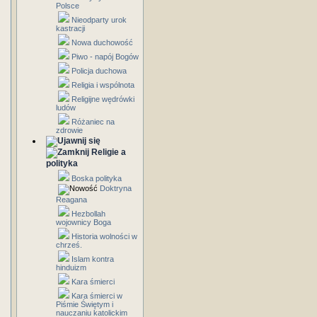
Polsce
Nieodparty urok
kastracji
Nowa duchowość
Piwo - napój Bogów
Policja duchowa
Religia i wspólnota
Religijne wędrówki
ludów
Różaniec na
zdrowie
Religie a
polityka
Boska polityka
Doktryna
Reagana
Hezbollah
wojownicy Boga
Historia wolności w
chrześ.
Islam kontra
hinduizm
Kara śmierci
Kara śmierci w
Piśmie Świętym i
nauczaniu katolickim