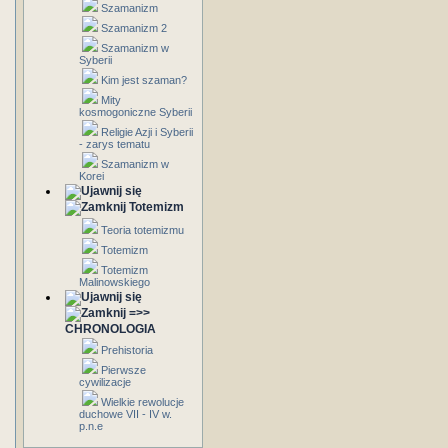
Szamanizm
Szamanizm 2
Szamanizm w
Syberii
Kim jest szaman?
Mity
kosmogoniczne Syberii
Religie Azji i Syberii
- zarys tematu
Szamanizm w
Korei
Totemizm
Teoria totemizmu
Totemizm
Totemizm
Malinowskiego
=>>
CHRONOLOGIA
Prehistoria
Pierwsze
cywilizacje
Wielkie rewolucje
duchowe VII - IV w.
p.n.e