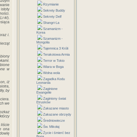
każdym
Rzymianie
owanie
istoty
Sekrety Buddy
ności.
Sekrety Delf
(
Li-ki
).
esiąca
Shangri-La
Szamanizm -
Korea
raz i.
Szamanizm -
Mongolia
ierząt
Tajemnica 3 Króli
Terakotowa Armia
obiony
okami.
Terror w Tokio
obione
Wiara w Boga
ione w
Wolna wola
Zagadka Kodu
on, iż
Leonarda
iotra,
Zaginione
ły, by
Ewangelie
Zaginiony świat
ciera.
Etrusków
ich we
Zakazane miasto
rozkaz
Zakazane obrzędy
którzy
Średniowiecze
liście
Św. Mikołaj
e ona
Życie i śmierć bez
odowlę
Boga