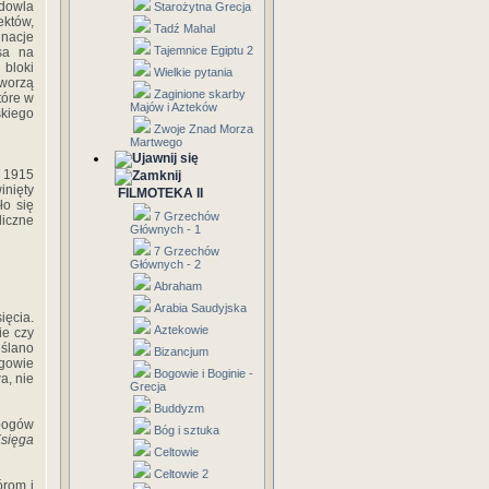
udowla
Starożytna Grecja
ektów,
Tadź Mahal
gnacje
Tajemnice Egiptu 2
osa na
 bloki
Wielkie pytania
worzą
Zaginione skarby
tóre w
Majów i Azteków
skiego
Zwoje Znad Morza
Martwego
w 1915
inięty
FILMOTEKA II
ło się
7 Grzechów
liczne
Głównych - 1
7 Grzechów
Głównych - 2
Abraham
Arabia Saudyjska
ięcia.
Aztekowie
ie czy
eślano
Bizancjum
­gowie
Bogowie i Boginie -
a, nie
Grecja
Buddyzm
bogów
Bóg i sztuka
sięga
Celtowie
Celtowie 2
rom i