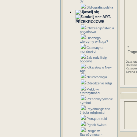
37
Bibliografia polska
=>> ART.
PRZEKROJOWE
Chrześcijaństwo a
pogaństwo
Dlaczego
wierzymy w Boga?
*
Gramatyka
moralności
Fragm
Jak rodzili się
bogowie
Data ut
Ostatni
Kilka słów o New
Kategor
Age
Strona 
Neuroteologia
Odrodzenie religii
Piekło w
starożytności
Przechwytywanie
symboli
Psychologiczne
źródła religijności
Płonące rzeki
Pępek świata
Religie w
Starożytności -