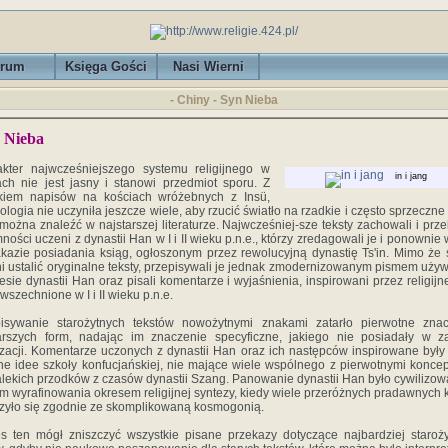
rum
Księga Gości
Nasi Wierni
- Chiny - Syn Nieba
 Nieba
kter najwcześniejszego systemu religijnego w
in i jang
ch nie jest jasny i stanowi przedmiot sporu. Z
tkiem napisów na kościach wróżebnych z Insü,
ologia nie uczyniła jeszcze wiele, aby rzucić światło na rzadkie i często sprzeczne
 można znaleźć w najstarszej literaturze. Najwcześniej-sze teksty zachowali i prze
ności uczeni z dynastii Han w I i II wieku p.n.e., którzy zredagowali je i ponownie 
kazie posiadania ksiąg, ogłoszonym przez rewolucyjną dynastię Ts'in. Mimo że s
ni ustalić oryginalne teksty, przepisywali je jednak zmodernizowanym pismem uż
esie dynastii Han oraz pisali komentarze i wyjaśnienia, inspirowani przez religijn
wszechnione w I i II wieku p.n.e.
pisywanie starożytnych tekstów nowożytnymi znakami zatarło pierwotne znac
arszych form, nadając im znaczenie specyficzne, jakiego nie posiadały w z
izacji. Komentarze uczonych z dynastii Han oraz ich następców inspirowane były
ne idee szkoły konfucjańskiej, nie mające wiele wspólnego z pierwotnymi konce
alekich przodków z czasów dynastii Szang. Panowanie dynastii Han było cywilizo
m wyrafinowania okresem religijnej syntezy, kiedy wiele przeróżnych pradawnych 
zyło się zgodnie ze skomplikowaną kosmogonią.
s ten mógł zniszczyć wszystkie pisane przekazy dotyczące najbardziej staroż