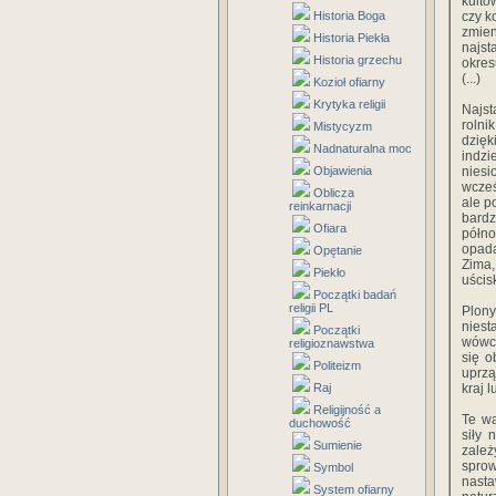
kultó
Historia Boga
czy k
zmie
Historia Piekła
najst
Historia grzechu
okres
(...)
Kozioł ofiarny
Krytyka religii
Najst
rolni
Mistycyzm
dzięk
Nadnaturalna moc
indzi
Objawienia
niesi
wcześ
Oblicza
ale p
reinkarnacji
bard
Ofiara
półno
opada
Opętanie
Zima,
Piekło
uścis
Początki badań
religii PL
Plony
niest
Początki
wówcz
religioznawstwa
się 
Politeizm
uprzą
Raj
kraj l
Religijność a
Te wa
duchowość
siły 
Sumienie
zależ
spro
Symbol
nast
System ofiarny