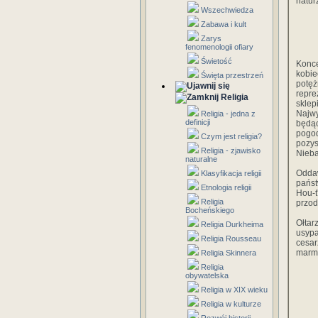
natur
Wszechwiedza
Zabawa i kult
Zarys
fenomenologii ofiary
Świetość
Konce
kobie
Święta przestrzeń
potę
repr
Religia
sklep
Najw
Religia - jedna z
definicji
będą
pogod
Czym jest religia?
pozys
Religia - zjawisko
Nieba.
naturalne
Oddaw
Klasyfikacja religii
państ
Etnologia religii
Hou-t
Religia
przod
Bocheńskiego
Ołtar
Religia Durkheima
usypa
Religia Rousseau
cesa
marmu
Religia Skinnera
Religia
obywatelska
Religia w XIX wieku
Religia w kulturze