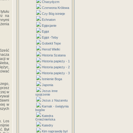
Chasydyzm
Czerwona Królowa
tytułu
Czy Bóg istnieje
rz na
innymi
Echnaton
ażenia
Egipcjanie
Egipt
Egipt -Teby
Gobekli Tepe
Herod Wielki
 Sześć
nacza
Historia Szatana
acji w
Historia papieży - 1
Nieba,
iężyc,
Historia papieży - 2
kować
Historia papieży - 3
Istnienie Boga
czego,
Japonia
przez
Jezus inne
czej w
spojrzenie
orywał
dawni
Jezus z Nazaretu
kiej w
Karnak - świątynia
jszych
bogów
Katedra
Gnieźnieńska
k. Los
ijnie
Katedry
ć. Był
Kim naprawdę był