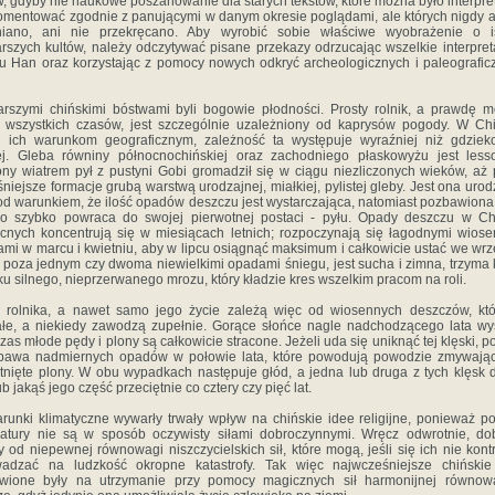
w, gdyby nie naukowe poszanowanie dla starych tekstów, które można było interpr
omentować zgodnie z panującymi w danym okresie poglądami, ale których nigdy a
niano, ani nie przekręcano. Aby wyrobić sobie właściwe wyobrażenie o is
arszych kultów, należy odczytywać pisane przekazy odrzucając wszelkie interpret
u Han oraz korzystając z pomocy nowych odkryć archeologicznych i paleografic
arszymi chińskimi bóstwami byli bogowie płodności. Prosty rolnik, a prawdę 
k wszystkich czasów, jest szczególnie uzależniony od kaprysów pogody. W Ch
i ich warunkom geograficznym, zależność ta występuje wyraźniej niż gdziek
ej. Gleba równiny północnochińskiej oraz zachodniego płaskowyżu jest les
ony wiatrem pył z pustyni Gobi gromadził się w ciągu niezliczonych wieków, aż 
niejsze formacje grubą warstwą urodzajnej, miałkiej, pylistej gleby. Jest ona urod
od warunkiem, że ilość opadów deszczu jest wystarczająca, natomiast pozbawion
zo szybko powraca do swojej pierwotnej postaci - pyłu. Opady deszczu w Ch
cnych koncentrują się w miesiącach letnich; rozpoczynają się łagodnymi wios
mi w marcu i kwietniu, aby w lipcu osiągnąć maksimum i całkowicie ustać we wrz
 poza jednym czy dwoma niewielkimi opadami śniegu, jest sucha i zimna, trzyma 
ku silnego, nieprzerwanego mrozu, który kładzie kres wszelkim pracom na roli.
 rolnika, a nawet samo jego życie zależą więc od wiosennych deszczów, kt
ałe, a niekiedy zawodzą zupełnie. Gorące słońce nagle nadchodzącego lata w
as młode pędy i plony są całkowicie stracone. Jeżeli uda się uniknąć tej klęski, p
obawa nadmiernych opadów w połowie lata, które powodują powodzie zmywając
tnięte plony. W obu wypadkach następuje głód, a jedna lub druga z tych klęsk 
ub jakąś jego część przeciętnie co cztery czy pięć lat.
runki klimatyczne wywarły trwały wpływ na chińskie idee religijne, ponieważ p
natury nie są w sposób oczywisty siłami dobroczynnymi. Wręcz odwrotnie, do
y od niepewnej równowagi niszczycielskich sił, które mogą, jeśli się ich nie kontr
wadzać na ludzkość okropne katastrofy. Tak więc najwcześniejsze chińskie 
awione były na utrzymanie przy pomocy magicznych sił harmonijnej równow