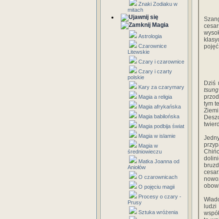
Znaki Zodiaku w
mitach
Szang
Magia
cesa
wysok
Astrologia
klasy
Czarownice
pojęć
Litewskie
Czary i czarownice
Czary i czarty
polskie
Dziś 
Kary za czarymary
tsung
przod
Magia a religia
tym t
Magia afrykańska
Ziemi
Magia babilońska
Desz
twier
Magia podbija świat
Magia w islamie
Jedny
przy
Magia w
Chińc
średniowieczu
dolin
Matka Joanna od
bruz
Aniołów
cesar
O czarownicach
nowo­
obowi
O pojęciu magii
Procesy o czary -
Władc
Prusy
ludz
Sztuka wróżenia
współ