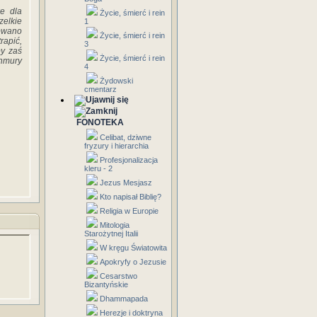
e dla
Życie, śmierć i rein
elkie
1
sowano
Życie, śmierć i rein
rapić,
3
by zaś
Życie, śmierć i rein
hmury
4
Żydowski
cmentarz
FONOTEKA
Celibat, dziwne
fryzury i hierarchia
Profesjonalizacja
kleru - 2
Jezus Mesjasz
Kto napisał Biblię?
Religia w Europie
Mitologia
Starożytnej Italii
W kręgu Światowita
Apokryfy o Jezusie
Cesarstwo
Bizantyńskie
Dhammapada
Herezje i doktryna