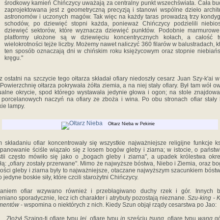
środkowy kamień Chińczycy uważają za centralny punkt wszechświata. Cała b
zaprojektowana jest z geometryczną precyzją i stanowi wspólne dzieło archit
astronomów i uczonych magów. Tak więc na każdy taras prowadzą trzy kondy
schodów, po dziewięć stopni każda, ponieważ Chińczycy podzielili niebi
dziewięć sektorów, które wyznacza dziewięć punktów. Podobnie marmurowe
platformy ułożone są w dziewięciu koncentrycznych kołach, a całość t
wielokrotności tejże liczby. Możemy nawet naliczyć 360 filarów w balustradach, k
ten sposób oznaczają dni w chińskim roku księżycowym oraz stopnie niebiań
kręgu."
z ostatni na szczycie tego ołtarza składał ofiary niedoszły cesarz Juan Szy-k'ai 
 Powierzchnię ołtarza pokrywała żółta ziemia, a na niej stały ofiary. Był tam wół ow
ualne okrycie, spod którego wystawała jedynie głowa i ogon; na stole znajdowa
 porcelanowych naczyń na ofiary ze zboża i wina. Po obu stronach ofiar stały 
ie lampy.
Ołtarz Nieba w Pekinie
 składaniu ofiar koncentrowały się wszystkie najważniejsze religijne funkcje ks
panowanie ściśle wiązało się z losem bogów gleby i ziarna; w istocie, o państw
tii często mówiło się jako o „bogach gleby i ziarna", a upadek królestwa okr
łą: „ofiary zostały przerwane". Mimo że najwyższe bóstwa, Niebo i Ziemia, oraz bo
ości gleby i ziarna były to najważniejsze, otaczane najwyższym szacunkiem bóstw
o jedyne boskie siły, które czcili starożytni Chińczycy.
daniem ofiar wzywano również i przebłagiwano duchy rzek i gór. Innych 
niano sporadycznie, lecz ich cha­rakter i atrybuty pozostają nieznane.
Szu-king
-
K
mentów
- wspomina o niektórych z nich. Kiedy Szun objął rządy cesarstwa po Jao:
„Złożył Szaing-ti ofiarę typu
lei
, ofiarę typu
in
sześciu
tsung
, ofiarę typu
wang
gó