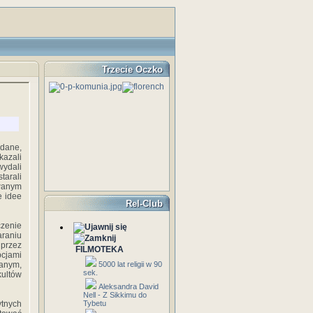
Trzecie Oczko
 dane,
kazali
wydali
tarali
ywanym
e idee
Rel-Club
zenie
araniu
 przez
FILMOTEKA
pcjami
wanym,
5000 lat religii w 90
sek.
kultów
Aleksandra David
Nell - Z Sikkimu do
ytnych
Tybetu