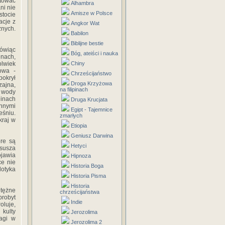
etować
Alhambra
ni nie
Amisze w Polsce
tocie
acje z
Angkor Wat
znych.
Babilon
Biblijne bestie
mówiąc
Bóg, ateiści i nauka
inach,
olwiek
Chiny
sowa -
Chrześcijaństwo
pokrył
Droga Krzyżowa
zajna,
na filipinach
a wody
inach
Druga Krucjata
ennymi
Egipt - Tajemnice
eśniu.
zmarłych
kraj w
Etiopia
Geniusz Darwina
óre są
Hetyci
ysusza
ojawia
Hipnoza
e nie
Historia Boga
dotyka
Historia Pisma
Historia
otężne
chrześcijaństwa
brobyt
Indie
oluje,
kulty
Jerozolima
agi w
Jerozolima 2