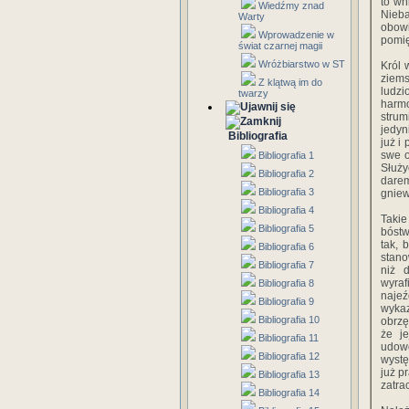
to wn
Wiedźmy znad
Nieb
Warty
obowi
Wprowadzenie w
pomię
świat czarnej magii
Wróżbiarstwo w ST
Król 
ziems
Z klątwą im do
ludz
twarzy
harmo
strum
jedyn
Bibliografia
już i
swe o
Bibliografia 1
Służy
Bibliografia 2
darem
Bibliografia 3
gniew
Bibliografia 4
Takie
Bibliografia 5
bóstw
tak, 
Bibliografia 6
stano
Bibliografia 7
niż 
wyraf
Bibliografia 8
najeź
Bibliografia 9
wyka
Bibliografia 10
obrzę
że j
Bibliografia 11
udow
Bibliografia 12
wystę
już p
Bibliografia 13
zatra
Bibliografia 14