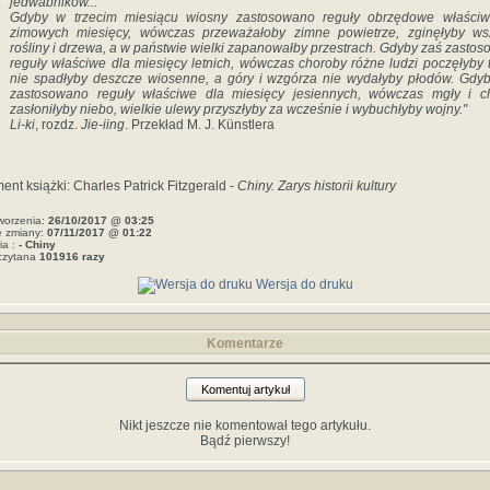
jedwabników...
Gdyby w trzecim miesiącu wiosny zastosowano reguły obrzędowe właściw
zimowych miesięcy, wówczas przeważałoby zimne powietrze, zginęłyby wsz
rośliny i drzewa, a w państwie wielki zapanowałby przestrach. Gdyby zaś zasto
reguły właściwe dla miesięcy letnich, wówczas choroby różne ludzi poczęłyby t
nie spadłyby deszcze wiosenne, a góry i wzgórza nie wydałyby płodów. Gdy
zastosowano reguły właściwe dla miesięcy jesiennych, wówczas mgły i c
zasłoniłyby niebo, wielkie ulewy przyszłyby za wcześnie i wybuchłyby wojny."
Li-ki
, rozdz.
Jie-iing
. Przekład M. J. Künstlera
ent książki: Charles Patrick Fitzgerald -
Chiny. Zarys historii kultury
worzenia:
26/10/2017 @ 03:25
e zmiany:
07/11/2017 @ 01:22
ia :
- Chiny
czytana
101916 razy
Wersja do druku
Komentarze
Komentuj artykuł
Nikt jeszcze nie komentował tego artykułu.
Bądź pierwszy!