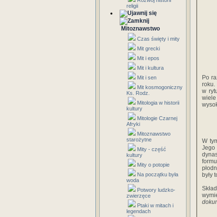
Rozwój historii
religii
Mitoznawstwo
Czas święty i mity
Mit grecki
Mit i epos
Mit i kultura
Po ra
Mit i sen
roku.
Mit kosmogoniczny
w ryt
Ks. Rodz.
wiele
Mitologia w historii
wysok
kultury
Mitologie Czarnej
Afryki
Mitoznawstwo
starożytne
W tym
Jego 
Mity - część
dynas
kultury
formu
Mity o potopie
płodn
Na początku była
były t
woda
Skła
Potwory ludzko-
wymie
zwierzęce
doku
Ptaki w mitach i
legendach