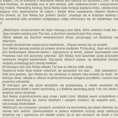
y wątpić, czy ta doktryna o Mandacie Nieba jest starsza niż dynastia Czou - w 
 jest możliwe, że powstała ona w tym okresie, jako wytłumaczenie i zracjonaliz
nej historii. Pierwotną funkcją Syna Nieba była funkcja kapłana-króla, uświęconej 
dającej moc zjednywania sił natury i dzięki temu nadawania ofiarom skutecz
ny dowód, że Syn Nieba był „królem zboża", znajduje się w
Księdze etykiety
y zacytować jako przykład następujący ustęp odnoszący się do ostatniego mi
y:
„Właściwym oznaczeniem dni tego miesiąca jest takie, które zawiera znaki kia o
Jego boskim władcą jest T'ai-hao, a duchem opiekuńczym Kou-mang ...
Ofiarę składa się duchom wewnętrznych drzwi, zaczynając od śledziony zw
ofiarnych.
Drzewo dryandrowe rozpoczyna kwitnienie... Rzęsa mnoży się na wodzie.
Syn Nieba zajmuje pokoje po prawej stronie budynku Ts'ing-jang. Jego wóz ozd
jest feniksowymi dzwoneczkami i za­przężony w konie, zwane lazurowymi sm
Powiewa nad nim lazurowy sztandar. Syn Nieba nosi lazurowe szaty przyozd
zielonymi drogimi kamieniami. Naczynia, których używa, są delikatnie rzeźb
motywy przebijających ziemię kiełków.
W miesiącu tym Syn Nieba składa T'ai-hao w ofierze żółte szaty.
Nadzorca łodzi każe łodzie odwrócić, by sprawdzić ich stan ... Gdy zawiadomi 
łódź jest gotowa, Syn Nieba po raz pierwszy w danym roku wsiada do łodzi. Jes
którego złowi, składa w ofierze w tylnej komnacie świątyni przodków i zanosi mod
pszenica obrodziła.
W miesiącu tym siły życia wszędzie się przejawiają, a ciepło wszędzie do
Zakrzywione kiełki z ziemi wychodzą, a z kiełków wyrastają pędy. I nic nie zdoła 
wnętrzu ziemi utrzymać.
Syn Nieba rozprzestrzenia swą cnotę i łaski czyni. Wydaje swym urzędnikom 
otwarcia spichlerzy, by ziarno biednym i ubogim rozdano, by wsparto tych, 
odczuwają niedosta­tek ...
Władczyni, po czuwaniu i postach, osobiście na wschodnią się udaje równinę, by 
morwy tam zebrać. Zamieszkałym w pałacu kobietom niższej rangi zakazuj
strojenia się i ogranicza ich zwykłe prace, by je tym zachęcić do troski o h