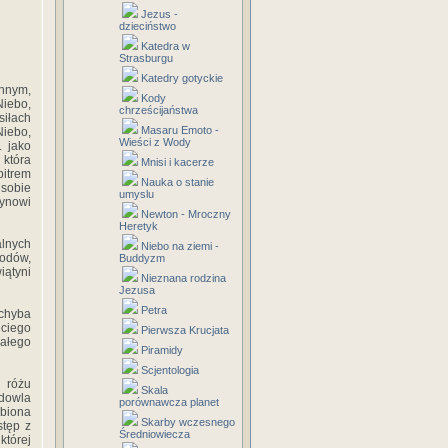
Jezus -
dzieciństwo
Katedra w
Strasburgu
Katedry gotyckie
ynnym,
Kody
Niebo,
chrześcijaństwa
iłach
Masaru Emoto -
iebo,
Wieści z Wody
. jako
 która
Mnisi i kacerze
bitrem
Nauka o stanie
 sobie
umyslu
Synowi
Newton - Mroczny
Heretyk
alnych
Niebo na ziemi -
łodów,
Buddyzm
iątyni
Nieznana rodzina
Jezusa
Petra
 chyba
eciego
Pierwsza Krucjata
ałego
Piramidy
Scjentologia
 różu
Skala
udowla
porównawcza planet
źbiona
Skarby wczesnego
stęp z
Średniowiecza
której