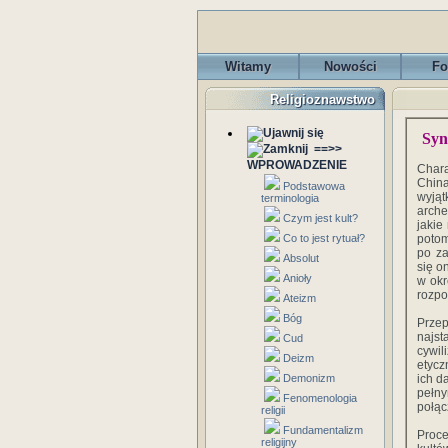
Witamy
Nowości
Fo
Religioznawstwo
Syn
==>>
WPROWADZENIE
Chara
China
Podstawowa
wyją
terminologia
arche
Czym jest kult?
jakie
Co to jest rytuał?
potom
po za
Absolut
się o
Anioły
w okr
rozpo
Ateizm
Bóg
Prze
najst
Cud
cywil
Deizm
etycz
Demonizm
ich d
pełny
Fenomenologia
połąc
religii
Fundamentalizm
Proce
religijny