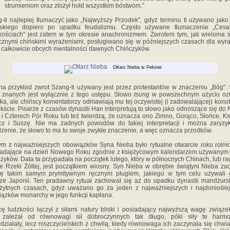
strumieniom oraz złożył hołd wszystkim bóstwom."
-ti najlepiej tłumaczyć jako „Najwyższy Przodek", gdyż terminu ti używano jako 
rskiego dopiero po upadku feudalizmu. Często używane tłumaczenie „Cesa
ościach" jest zatem w tym okresie anachronizmem. Zwrotem tym, jak wieloma 
cznymi chińskimi wyrażeniami, posługiwano się w późniejszych czasach dla wyr
 całkowicie obcych mentalności dawnych Chińczyków.
Ołtarz Nieba w Pekinie
na przykład zwrot Szang-ti używany jest przez protestantów w znaczeniu „Bóg".
znanych jest wyłącznie z tego ustępu. Słowo
tsung
w powszechnym użyciu oz
ka, ale chińscy komentatorzy odmawiają mu tej oczywistej (i zadowalającej) konot
ekście. Pisarze z czasów dynastii Han interpretują to słowo jako odnoszące się do 
 i Czterech Pór Roku lub też twierdzą, że oznacza ono Zimno, Gorąco, Słońce, Ks
cz i Suszę. Nie ma żadnych powodów do takiej interpretacji i można zaryzy
dzenie, że słowo to ma tu swoje zwykłe znaczenie, a więc oznacza przodków.
m z najważniejszych obowiązków Syna Nieba było rytualne otwarcie roku rolni
padające na dzień Nowego Roku zgodnie z księżycowym kalendarzem używanym 
zyków. Data ta przypadała na początek lutego, który w północnych Chinach, lub ra
ie Rzeki Żółtej, jest początkiem wiosny. Syn Nieba w obrębie świątyni Nieba za
dę takim samym prymitywnym ręcznym pługiem, jakiego w tym celu używali 
ze Japonii. Ten pradawny rytuał zachował się aż do upadku dynastii mandżurs
żytnych czasach, gdyż uważano go za jeden z najważniejszych i najdoniośle
ązków monarchy w jego funkcji kapłana.
ę ludzkości łączył z siłami natury bliski i posiadający najwyższą wagę związe
i zależał od równowagi sił dobroczynnych tak długo, póki siły te harmon
działały, lecz niszczycielskich z chwilą, kiedy równowaga ich zaczynała się chwia