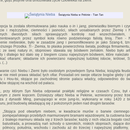
ze, gdyż jedynie ona umożliwiała życie człowieka na ziemi.
Świątynia Nieba w Pekinie - Tian Tan
pcja ta została sformułowana jako nauka o
in
i
jang
, pierwiastku biernym i cz
cie i mężczyźnie, ciemności i jasności, siłach uosabianych przez Ziemię i 
żnych dwoistych siłach sprawujących kontrolę nad wszechświatem, s
ezentowanych przez symbol koła równo podzielonego falistą linią.
T'ien
- N
ienie niebieskie, było w zasadzie
jang
i personifikowano je jako Szang-ti, tzn
yższego Przodka.
Ti
- Ziemia, to płaska powierzchnia świata, podłoga firmamentu,
c ze swej natury
in
, stopniowo stawała się bóstwem żeńskim. Niebo było ar
y i dlatego też stało się z biegiem czasu najwyższym bóstwem, które należało
kać ofiarami; składanie ich powierzano najwyższej ludzkiej istocie, królowi, 
 (...)
anie czci Niebu i Ziemi było osobistym przywilejem Syna Nie­ba; książęta feud
w nie mieli prawa składać tych ofiar. Posiadali oni swoje ołtarze bogów gleby i p
'u i Hou-tsi, stojące po zachodniej stronie pałacu władcy, odpowiednio do św
ków stojącej na wschód od pałacu.
z, przy którym Syn Nieba odprawiał praktyki religijne w czasach Czou, był
nym z ziemi kopcem. Dzisiejszy ołtarz Nieba w Pekinie, wzniesiony przez trz
rza z dynastii Ming, panującego w erze jung-lo, wykonany w roku 1420 z bi
ru, jest budowlą składającą się z położonych jeden nad drugim tarasów.
„Stojąca pod otwartym niebem, w kwadracie murów o barwie ciemnego
pompejańskiego przebitych marmurowymi bramami wjazdowymi, ta cudowna b
z białego marmuru składa się z trzech tarasów; każdy z nich otacza bogato rze
balustrada, a prowadzą nań schody o szerokich, niskich stopniach, dające do
północy, południa, wschodu i zachodu aż do trzeciej i najwyższej platformy, 