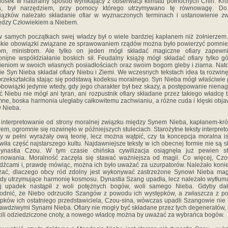
iosek w naturalny sposób wynikający z obserwacji klimatu północnych Chin. Kró
a, był narzędziem, przy pomocy którego utrzymywano tę równowagę. Do
ązków należało składanie ofiar w wyznaczonych terminach i ustanowienie z
dzy Człowiekiem a Niebem.
w samych początkach swej władzy był o wiele bardziej kapłanem niż żołnierzem
kie obowiązki związane ze sprawowaniem rządów można było powierzyć pomni
iom, ministrom. Ale tylko on jeden mógł składać magiczne ofiary zapewni
nijne współdziałanie boskich sił. Feudalny książę mógł składać ofiary tylko g
ieniom w swoich własnych posiadłościach oraz swoim bogom gleby i ziarna. Nat
ie Syn Nieba składał ofiary Niebu i Ziemi. We wczesnych tekstach idea ta rozwinę
 przekształciła stając się podstawą kodeksu moralnego. Syn Nieba mógł właściwie 
bowiązki jedynie wtedy, gdy jego charakter był bez skazy, a postę­powanie niena
ć Niebu nie mógł ani tyran, ani rozpustnik ofiary składane przez takiego władcę 
ne, boska harmonia uległaby całkowitemu zachwianiu, a różne cuda i klęski obja
 Nieba.
 interpretowanie od strony moralnej związku między Synem Nieba, kapłanem-kr
em, ogromnie się rozwinęło w późniejszych stuleciach. Starożytne teksty interpre
by w pełni wyrażały ową teorię, lecz można wątpić, czy ta koncepcja moralna is
wiła część najstarszego kultu. Najdawniejsze teksty w ich obecnej formie nie są s
dynastia Czou. W tym czasie chińska cywilizacja osiągnęła już pewien st
inowania. Moralność zaczęła się stawać ważniejsza od magii. Co więcej, Czo
dźcami i, prawdę mówiąc, można ich było uważać za uzurpatorów. Należało koni
zać, dlaczego obcy ród zdolny jest wykonywać zastrzeżone Synowi Nieba mag
dy utrzymujące harmonię kosmosu. Dynastia Szang upadła, lecz należało wytłum
ej upadek nastąpił z woli potężnych bogów, woli samego Nieba. Gdyby dał
odnić, że Niebo odrzuciło Szangów z powodu ich występków, a zwłaszcza z p
pków ich ostatniego przedstawiciela, Czou-sina, wówczas upadli Szangowie nie 
rawdziwymi Synami Nieba. Ofiary nie mogły być składane przez tych degeneratów, 
cili odziedziczone cnoty, a nowego władcę można by uważać za wybrańca bogów.