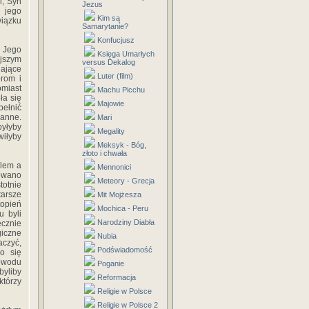
l, Syn
Jezus
 jego
Kim są
wiązku
Samarytanie?
Konfucjusz
. Jego
Księga Umarłych
ejszym
versus Dekalog
ające
Luter (film)
órom i
omiast
Machu Picchu
ła się
Majowie
pełnić
ganne.
Mari
byłyby
Megality
wiłyby
Meksyk - Bóg,
złoto i chwała
ólem a
Mennonici
towano
Meteory - Grecja
totnie
tarsze
Mit Mojżesza
opień
Mochica - Peru
u byli
Narodziny Diabła
ecznie
iczne
Nubia
aczyć,
Podświadomość
o się
owodu
Poganie
byliby
Reformacja
którzy
Religie w Polsce
Religie w Polsce 2