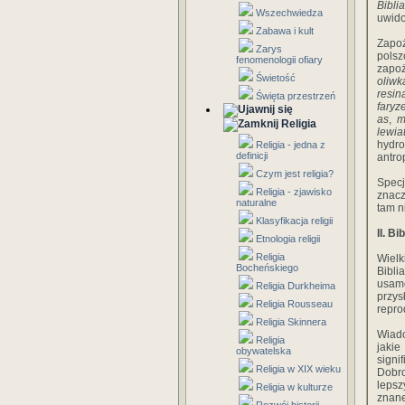
Biblia
Wszechwiedza
uwido
Zabawa i kult
Zapoż
Zarys
polsz
fenomenologii ofiary
zapo
Świetość
oliwk
resin
Święta przestrzeń
faryz
as
,
m
Religia
lewia
hydr
Religia - jedna z
definicji
antro
Czym jest religia?
Spec
Religia - zjawisko
znacz
naturalne
tam n
Klasyfikacja religii
II. B
Etnologia religii
Religia
Wielk
Bocheńskiego
Bibli
usam
Religia Durkheima
przys
Religia Rousseau
repro
Religia Skinnera
Wiado
Religia
jaki
obywatelska
signi
Religia w XIX wieku
Dobro
lepsz
Religia w kulturze
znane