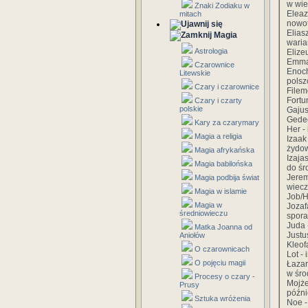
w wie
Znaki Zodiaku w
Elea
mitach
nowot
Elias
Magia
waria
Astrologia
Elize
Emman
Czarownice
Enoc
Litewskie
polsz
Czary i czarownice
Filem
Fortu
Czary i czarty
polskie
Gajus
Gedeo
Kary za czarymary
Her -
Magia a religia
Izaak
żydow
Magia afrykańska
Izaja
Magia babilońska
do śr
Jerem
Magia podbija świat
wiecz
Magia w islamie
Job/H
Magia w
Jozaf
średniowieczu
spora
Juda 
Matka Joanna od
Justu
Aniołów
Kleof
O czarownicach
Lot -
O pojęciu magii
Łazar
w śro
Procesy o czary -
Mojże
Prusy
późni
Sztuka wróżenia
Noe -