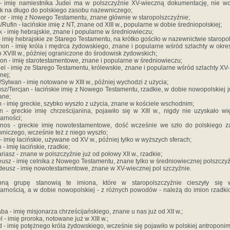
 - imię namiestnika Judei ma w polszczyźnie XV-wieczną dokumentację, nie w
k na długo do polskiego zasobu nazewniczego;
or - imię z Nowego Testamentu, znane głównie w staropolszczyźnie;
/Rufin - łacińskie imię z NT, znane od XIII w., popularne w dobie średniopolskiej;
 - imię hebrajskie, znane i popularne w średniowieczu;
- imię hebrajskie ze Starego Testamentu, na krótko gościło w nazewnictwie staropo
on - imię króla i mędrca żydowskiego, znane i popularne wśród szlachty w okre
do XVIII w., później ograniczone do środowisk żydowskich;
n - imię starotestamentowe, znane i popularne w średniowieczu;
l - imię ze Starego Testamentu, królewskie, znane i popularne wśród szlachty XV- 
nej;
/Sylwan - imię notowane w XIII w., później wychodzi z użycia;
usz/Tercjan - łacińskie imię z Nowego Testamentu, rzadkie, w dobie nowopolskiej j
ane;
m - imię greckie, szybko wyszło z użycia, znane w kościele wschodnim;
 - greckie imię chrześcijanina, pojawiło się w XIII w., nigdy nie uzyskało wi
arności;
nos - greckie imię nowotestamentowe, dość wcześnie we szło do polskiego 
niczego, wcześnie też z niego wyszło;
 - imię łacińskie, używane od XV w., później tylko w wyższych sferach;
 - imię łacińskie, rzadkie;
riasz - znane w polszczyźnie już od połowy XII w., rzadkie;
usz - imię celnika z Nowego Testamentu, znane tylko w średniowiecznej polszczyź
eusz - imię nowotestamentowe, znane w XV-wiecznej pol szczyźnie.
bną grupę stanowią te imiona, które w staropolszczyźnie cieszyły się w
arnością, a w dobie nowopolskiej - z różnych powodów - należą do imion rzadki
ba - imię misjonarza chrześcijańskiego, znane u nas już od XII w.;
l - imię proroka, notowane już w XIII w.;
 - imię potężnego króla żydowskiego, wcześnie się pojawiło w polskiej antroponimi