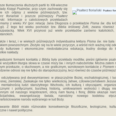
sze tłumaczenia dłuższych partii to XIII-wieczne
kłady
Księgi Psalmów
, przy czym zachowały się
Psałterz flo
nie ich odpisy z wieków późniejszych, tzw.
erz floriański
i jeszcze późniejszy
Psałterz
ski
. Informacje o całościowych przekładach
i
mamy z wieku XV (por. relację Jana Długosza o przekładzie
Pisma św
. dla kr
igi). Z tego też wieku pochodzi tzw.
Biblia królowej Zofii
, zwana również
szpatacką
. Wiek XVI przynosi już wiele przekładów zarówno katolickich, 
stanckich.
kże i teraz, i w wiekach późniejszych indywidualna lektura
Pisma św
. nie była
skiem powszechnym. Złożyło się na to wiele przyczyn, a wśród nich ważną rolę od
ędy kulturowe i ekonomiczne: niedostateczna edukacja, trudny dostęp do te
elkie nakłady.
ęstszymi formami kontaktu z
Biblią
były przekłady modlitw, pieśni (głównie psal
e wszystkim liturgia słowa w czasie mszy św. i innych nabożeństw. Można zatem
nym przekazie, o słuchowym, a nie graficznym, wzrokowym kontakcie z
Pismem 
rdzenie odnosi się nie tylko do staropolszczyzny, lecz również do czasów późniejsz
odczytywana jest dwuwymiarowo: w płaszczyźnie Bożej, eschatologicznej, i lud
snej, ziemskiej. Zaskakuje nie tylko wielkością Jahwe, człowieczeństwem Jezusa
 mentalnością ludzi starożytnego Wschodu, ich kulturą i obyczajami, organiz
cznymi i politycznymi, burzliwą historią, umiłowaniem wolności i długą ni
ennym od naszego krajobrazem, obcą nam fauną i florą;
Biblia
ukazuje naro
eścijaństwa, ewangelizację świata, narodziny nowego kodeksu etycz
artościowanie narodu wybranego w lud Boży.
awanie
Biblii
miało różnorakie konsekwencje filozoficzne, teologiczne, kult
czne i nawet polityczne.