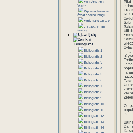
Piłat
Wiedźmy znad
Warty
jedna
Proch
Wprowadzenie w
Rufus
świat czarnej magii
Sadok
Wróżbiarstwo w ST
Sala 
Salom
Z klątwą im do
twarzy
XIII 
Samso
Samue
wiecz
Bibliografia
Sylas
Bibliografia 1
Tercj
używ
Bibliografia 2
Trofi
Bibliografia 3
Tamon
popul
Bibliografia 4
Taran
Bibliografia 5
nazew
Bibliografia 6
Tytus
Urban
Bibliografia 7
Zacha
Bibliografia 8
Zache
Zebed
Bibliografia 9
Bibliografia 10
Odrę
popul
Bibliografia 11
to:
Bibliografia 12
Bibliografia 13
Barna
Danie
Bibliografia 14
Dawid