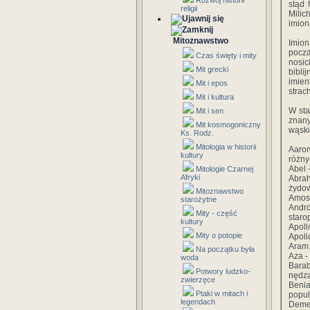
Rozwój historii
stąd 
religii
Milic
imion
Mitoznawstwo
Imio
począ
Czas święty i mity
nosic
Mit grecki
bibli
imien
Mit i epos
strac
Mit i kultura
W sta
Mit i sen
znany
Mit kosmogoniczny
wąski
Ks. Rodz.
Mitologia w historii
Aaron
kultury
różny
Abel 
Mitologie Czarnej
Afryki
Abrah
żydow
Mitoznawstwo
Amos 
starożytne
Andr
Mity - część
staro
kultury
Apoll
Mity o potopie
Apoll
Aram 
Na początku była
Aza -
woda
Barab
Potwory ludzko-
nędza
zwierzęce
Benia
Ptaki w mitach i
popul
legendach
Demet