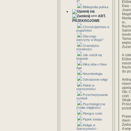
37
Elżbi
Ewa -
Bibliografia polska
Joann
Magda
=>> ART.
Marta
PRZEKROJOWE
w.;
Rache
Chrześcijaństwo a
Salo
pogaństwo
średn
Dlaczego
Tamar
wierzymy w Boga?
więks
Gramatyka
Zuzan
moralności
A zat
Jak rodzili się
bogowie
Elżbi
nasze
Kilka słów o New
Rache
Age
do pr
Neuroteologia
Antro
Odrodzenie religii
równi
Piekło w
apela
starożytności
Oto C
Przechwytywanie
czyli
symboli
Stryj
Przez
Psychologiczne
źródła religijności
przed
Płonące rzeki
Prawd
Pępek świata
Alem 
Żydow
Religie w
A wię
Starożytności -