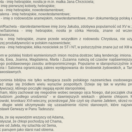
eta - imię hebrajskie, nosiła je m.in. matka Jana Chrzciciela;
 imię pierwszej kobiety, hebrajskie;
a - imię hebrajskie, nowotestamentowe;
lena - imię hebrajskie, nowotestamentowe;
 - imię o rodowodzie aramejskim, nowotestamentowe, ma< dokumentację polską o
l/Rachela - starotestamentowe imię żony Jakuba, zdobywa popularność od XV w.;
me/Salomea - imię hebrajskie, nosiła je córka Heroda, znane od wcze
iowiecza;
a - imię hebrajskie, znane przede wszystkim z rodowodu Chrystusa, nie uz
zej produktywności w polskim nazewnictwie;
na - imię hebrajskie, kilka nosicielek ze ST i NT, w polszczyźnie znane już od XIII w
em w polskiej historii wymienionych imion można dostrzec taką tendencję: imiona
eta, Ewa, Joanna, Magdalena, Marta i Zuzanna należą od czasów najdawniejsz
go podstawowego zasobu antroponimicznego. Popularne w staropolszczyźnie 
la i Salomea ograniczają zakres występowania do środowisk żydowskich, a Ta
awosławnych.
ponimia biblijna nie tylko wzbogaca zasób polskiego nazewnictwa osobowego
eż staje się źródłem wielu wyrazów pospolitych. Dzieje się tak w wyniku p
tywizacji, którego początki sięgają epoki staropolskiej.
ham, który zachował się niegodnie wobec swojego ojca Noego, dał początek c
 ludziom „podłego urodzenia" - w dawniejszych wiekach - głównie chłopom. 
kowski, kronikarz XVI-wieczny, przestrzegał „Nie czyń się chamie Jafetem, strzeż roli
 długie wieki utrzymywało się uzasadnienie różnic stanowych, które najzwi
stawił Gerwazy w Panu Tadeuszu:
a, że się wywodzim wszyscy od Adama,
słyszał, że chłopi pochodzą od Chama,
ie od Jafeta, my szlachta od Sema,
c panujem jako starsi nad obiema.