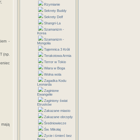
z;
Rzymianie
Sekrety Buddy
Sekrety Delf
Shangri-La
Szamanizm -
Korea
Szamanizm -
kiem -
Mongolia
Tajemnica 3 Króli
T (np.
Terakotowa Armia
Terror w Tokio
ieniec
Wiara w Boga
Wolna wola
Zagadka Kodu
Leonarda
Zaginione
Ewangelie
Zaginiony świat
Etrusków
Zakazane miasto
Zakazane obrzędy
Średniowiecze
ę mają
Św. Mikołaj
Życie i śmierć bez
Boga