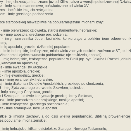
zy - imię chrześcijanina, znane już od XIII w., także w wersji spolonizowanej Dziwis
z - imię starotestamentowe, poświadczone od wieku XV;
ns - łacińskie imię chrześcijanina;
em - imię greckiego pochodzenia.
ce staropolskiej niewątpliwie najpopularniejszymi imionami były:
- imię pierwszego człowieka, starotestamentowe, hebrajskie;
ej - imię apostoła, greckiego pochodzenia;
s - imię namiestnika Judei, łacińskie, konkurujące z polskim jego odpowiedni
sny;
 - imię apostoła, greckie; dziś mniej popularne;
 - imię hebrajskie, teoforyczne, miało wielu zacnych nosicieli zarówno w ST jak i N
Abrahama i ojciec dwunastu patriarchów, ojciec Józefa, apostoł);
 - imię hebrajskie, teoforyczne, popularne w Biblii (np. syn Jakuba i Racheli, oblub
, kandydat na apostoła);
z - imię ewangelisty, łacińskie;
j - imię apostoła, greckie;
 - imię ewangelisty, greckie;
sz - imię ewangelisty, hebrajskie;
aj - imię diakona z Dziejów Apostolskich, greckiego po chodzenia;
 - imię Żyda zwanego pierwotnie Szawłem, łacińskie;
 - imię następcy Chrystusa, greckie;
n i Szczepan - to dwie kontynuacje greckiej formy Stefanas;
sz - imię pochodzenia hebrajskiego, nosił je apostoł;
l - imię teoforyczne, greckiego pochodzenia;
z - imię aramejskie, nosił je apostoł.
tkie te imiona zachowują do dziś wielką popularność. Biblijną proweniencj
eż popularne imiona żeńskie:
- imię hebrajskie, kilka nosicielek ze Starego i Nowego Testamentu;