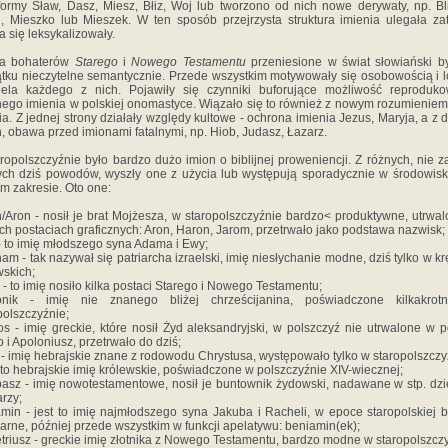
formy Sław, Dasz, Miesz, Błiz, Woj lub tworzono od nich nowe derywaty, np. Bl
h, Mieszko lub Mieszek. W ten sposób przejrzysta struktura imienia ulegała zat
a się leksykalizowały.
na bohaterów
Starego
i
Nowego Testamentu
przeniesione w świat słowiański b
tku nieczytelne semantycznie. Przede wszystkim motywowały się osobowością i 
iela każdego z nich. Pojawiły się czynniki buforujące możliwość reproduk
jnego imienia w polskiej onomastyce. Wiązało się to również z nowym rozumieniem 
ia. Z jednej strony działały względy kultowe - ochrona imienia Jezus, Maryja, a z d
h, obawa przed imionami fatalnymi, np. Hiob, Judasz, Łazarz.
ropolszczyźnie było bardzo dużo imion o biblijnej proweniencji. Z różnych, nie 
ch dziś powodów, wyszły one z użycia lub występują sporadycznie w środowis
m zakresie. Oto one:
/Aron - nosił je brat Mojżesza, w staropolszczyźnie bardzo< produktywne, utrwa
ch postaciach graficznych: Aron, Haron, Jarom, przetrwało jako podstawa nazwisk;
- to imię młodszego syna Adama i Ewy;
am - tak nazywał się patriarcha izraelski, imię niesłychanie modne, dziś tylko w k
skich;
- to imię nosiło kilka postaci Starego i Nowego Testamentu;
onik - imię nie znanego bliżej chrześcijanina, poświadczone kilkakrot
polszczyźnie;
os - imię greckie, które nosił Żyd aleksandryjski, w polszczyź nie utrwalone w p
o i Apoloniusz, przetrwało do dziś;
- imię hebrajskie znane z rodowodu Chrystusa, występowało tylko w staropolszczy
 to hebrajskie imię królewskie, poświadczone w polszczyźnie XIV-wiecznej;
asz - imię nowotestamentowe, nosił je buntownik żydowski, nadawane w stp. dz
rzy;
min - jest to imię najmłodszego syna Jakuba i Racheli, w epoce staropolskiej 
arne, później przede wszystkim w funkcji apelatywu: beniamin(ek);
riusz - greckie imię złotnika z Nowego Testamentu, bardzo modne w staropolszczy