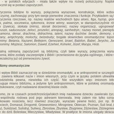
- w polskich edycjach - miała także wpływ na rozwój polszczyzny. Najdobi
cznił się w postaci zapożyczeń.
yczenia biblijne to wyrazy, połączenia wyrazowe, konstrukcje, które wzbo
czyznę, zachowując przy tym swoje pierwotne znaczenia i funkcje. Przykładem są t
życzenia rzeczowe, np. nazwy realiów wschodnich typu
aloes
,
figa
,
hyzop
,
gor
a
,
palma
,
soczewica
,
sykomora
,
krzew winny
,
wawrzyn
, w staropolszczyźnie r
a
(żywica),
stokata
(mirra),
storak
(korzenie); nazwy organizacji, ugrupowań
eusze
,
saduceusze
,
zeloci
,
prozelici
,
areopag
,
sanhedryn
,: nazwy monet, pieniędz
amona
,
denar
,
drachma
,
didrachma
,
talent
, nazwy duchów:
bestie
,
demony
,
tany
,
antychrysty
,
molochy
,
belzebuby
; bogate słownictwo onomastyczne: topo
onimy:
Betania
,
Nazaret
,
Betlejem
,
Genezaret
,
Izrael
,
Babilon
,
Babel
,
Jerycho
,
Jo
ponimy:
Mojżesz
,
Salomon
,
Dawid
,
Ezehiel
,
Kohelet
,
Józef
,
Maryja
,
Hiob
.
jalną odmianą zapożyczeń są biblizmy, czyli takie wyrazy, połączenia wyra
enia, które zostały zaczerpnięte z
Biblii
i przeniesione do języka ogólnego, i które
iezależny już od pierwowzoru żywot.
iblizmy onomastyczne
i wpływ
Biblii
zaznaczył się w dziedzinie onomastyki, a w antroponimii w szczegól
a zawiera kilkaset nazw i imion własnych, przy czym w języku polskim utrwaliła
odzielniła pewna, niewielka ich część. Nie wszystkim więc imionom bibl
ługuje miano biblizmu, a jedynie tym antroponimom, które w polskiej onomast
dukowane, czyli nadawane dowolnej klasie osób.
mo, że w czasach przedchrześcijańskich imię nadawane dziecku zawierało życ
e wspólnota rodowa pod jego adresem kierowała. Imię zatem nie tylko oznac
fikowało nosiciela, lecz również znaczyło, wyrażało pewne treści, por. np. Bl
ciech, Domasuł, Drogomił, Gniewomierz, Mirogniew, Obiecan, Poznan, Suli brat, (
y), Suiidziad, Sulistryj, Suliwuj, Zbroslaw, Zbysław, Zbygniew, Zdzieslaw, Zdziegnie
 do dziś Bolesław, Mieczysław, Władysław. W praktyce te imiona ulegały skraca