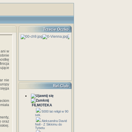
Trzecie Oczko
 ani w
obnie
nostkę
inicja
nujące
ar nie
Europy
Rel-Club
księga
reckim
 miała
FILMOTEKA
5000 lat religii w 90
sek.
menty,
Aleksandra David
o oraz
Nell - Z Sikkimu do
skiej.
Tybetu