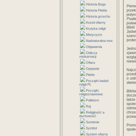
Historia Boga
Pierw
prze
Historia Piekła
jedy
Historia grzechu
Psałt
Kozioł ofiarny
puław
Bibli
Krytyka religii
Jadw
Mistycyzm
szaro
prote
Nadnaturalna moc
Objawienia
Jedna
zjawi
Oblicza
reinkarnacji
wzgl
niewi
Ofiara
Opętanie
Najcz
przed
Piekło
o ust
Początki badań
stwie
religii PL
Początki
Biblia
religioznawstwa
docze
także
Politeizm
społe
Raj
odmi
chrz
Religijność a
duchowość
przew
Sumienie
Pozn
Symbol
społe
System ofiarny