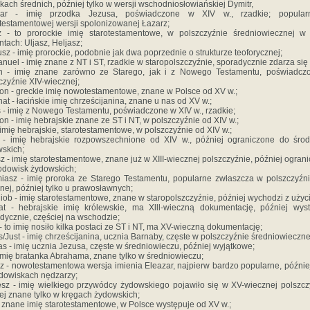
kach średnich, później tylko w wersji wschodniosłowiańskiej Dymitr,
zar - imię przodka Jezusa, poświadczone w XIV w., rzadkie; popula
estamentowej wersji spolonizowanej Łazarz;
z - to prorockie imię starotestamentowe, w polszczyźnie średniowiecznej w
ntach: Uljasz, Heljasz;
usz - imię prorockie, podobnie jak dwa poprzednie o strukturze teoforycznej;
uel - imię znane z NT i ST, rzadkie w staropolszczyźnie, sporadycznie zdarza się i
h - imię znane zarówno ze Starego, jak i z Nowego Testamentu, poświadcz
czyźnie XIV-wiecznej;
on - greckie imię nowotestamentowe, znane w Polsce od XV w.;
nat - łacińskie imię chrześcijanina, znane u nas od XV w.;
 - imię z Nowego Testamentu, poświadczone w XIV w., rzadkie;
n - imię hebrajskie znane ze ST i NT, w polszczyźnie od XIV w.;
 imię hebrajskie, starotestamentowe, w polszczyźnie od XIV w.;
 - imię hebrajskie rozpowszechnione od XIV w., później ograniczone do śro
skich;
sz - imię starotestamentowe, znane już w XIII-wiecznej polszczyźnie, później ogran
odowisk żydowskich;
iasz - imię proroka ze Starego Testamentu, popularne zwłaszcza w polszczyźn
nej, później tylko u prawosławnych;
iob - imię starotestamentowe, znane w staropolszczyźnie, później wychodzi z użyci
at - hebrajskie imię królewskie, ma Xlll-wieczną dokumentację, później wys
dycznie, częściej na wschodzie;
- to imię nosiło kilka postaci ze ST i NT, ma XV-wieczną dokumentację;
s/Just - imię chrześcijanina, ucznia Barnaby, częste w polszczyźnie średniowieczne
as - imię ucznia Jezusa, częste w średniowieczu, później wyjątkowe;
 imię bratanka Abrahama, znane tylko w średniowieczu;
z - nowotestamentowa wersja imienia Eleazar, najpierw bardzo popularne, później
dowiskach nędzarzy;
sz - imię wielkiego przywódcy żydowskiego pojawiło się w XV-wiecznej polszcz
ej znane tylko w kręgach żydowskich;
 znane imię starotestamentowe, w Polsce występuje od XV w.;