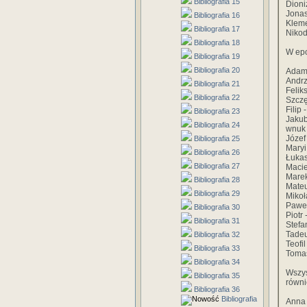
Bibliografia 15
Dioni
Jonas
Bibliografia 16
Kleme
Bibliografia 17
Nikod
Bibliografia 18
W epo
Bibliografia 19
Bibliografia 20
Adam 
Andrz
Bibliografia 21
Felik
Bibliografia 22
Szczę
Filip
Bibliografia 23
Jakub
Bibliografia 24
wnuk 
Józef
Bibliografia 25
Maryi
Bibliografia 26
Łukas
Bibliografia 27
Macie
Marek
Bibliografia 28
Mateu
Bibliografia 29
Mikoł
Paweł
Bibliografia 30
Piotr
Bibliografia 31
Stefa
Tadeu
Bibliografia 32
Teofi
Bibliografia 33
Tomas
Bibliografia 34
Wszys
Bibliografia 35
równi
Bibliografia 36
Bibliografia
Anna 