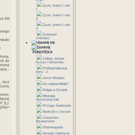
Życie, śmierć i rein
1
Życie, śmierć i rein
d XIII
3
Życie, śmierć i rein
4
snego
Żydowski
cmentarz
yskało
.
FONOTEKA
 Anna,
Celibat, dziwne
ych do
fryzury i hierarchia
imiona
Profesjonalizacja
mara -
kleru - 2
Jezus Mesjasz
, lecz
Kto napisał Biblię?
rocesu
Religia w Europie
hamom,
Mitologia
Maciej
Starożytnej Italii
" (L).
W kręgu Światowita
ęźlej<
Apokryfy o Jezusie
Cesarstwo
Bizantyńskie
Dhammapada
Herezje i doktryna