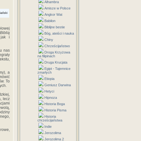
Alhambra
Amisze w Polsce
riański
Angkor Wat
Babilon
Biblijne bestie
ólowej
Biblią
Bóg, ateiści i nauka
jak i
Chiny
Chrześcijaństwo
 u nas
Droga Krzyżowa
egrały
na filipinach
kstu,
Druga Krucjata
Egipt - Tajemnice
my), a
zmarłych
 mówić
Etiopia
św.
To
Geniusz Darwina
ych.
Hetyci
zkiej,
Hipnoza
, lecz
acjami
Historia Boga
ewolą,
Historia Pisma
dziny
nego,
Historia
chrześcijaństwa
Indie
urowe,
Jerozolima
Jerozolima 2