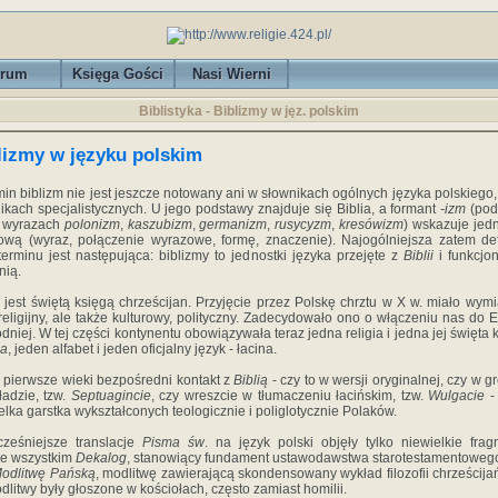
rum
Księga Gości
Nasi Wierni
Biblistyka - Biblizmy w jęz. polskim
lizmy w języku polskim
rmin biblizm nie jest jeszcze notowany ani w słownikach ogólnych języka polskiego,
ikach specjalistycznych. U jego podstawy znajduje się Biblia, a formant
-izm
(pod
w wyrazach
polonizm
,
kaszubizm
,
germanizm
,
rusycyzm
,
kresówizm
) wskazuje jed
ową (wyraz, połączenie wyrazowe, formę, znaczenie). Najogólniejsza zatem def
terminu jest następująca: biblizmy to jednostki języka przejęte z
Biblii
i funkcjo
nią.
jest świętą księgą chrześcijan. Przyjęcie przez Polskę chrztu w X w. miało wymi
 religijny, ale także kulturowy, polityczny. Zadecydowało ono o włączeniu nas do 
dniej. W tej części kontynentu obowiązywała teraz jedna religia i jedna jej święta 
ia
, jeden alfabet i jeden oficjalny język - łacina.
 pierwsze wieki bezpośredni kontakt z
Biblią
- czy to w wersji oryginalnej, czy w g
ładzie, tzw.
Septuagincie
, czy wreszcie w tłumaczeniu łacińskim, tzw.
Wulgacie
-
elka garstka wykształconych teologicznie i poliglotycznie Polaków.
ześniejsze translacje
Pisma św
. na język polski objęły tylko niewielkie frag
e wszystkim
Dekalog
, stanowiący fundament ustawodawstwa starotestamentoweg
odlitwę Pańską
, modlitwę zawierającą skondensowany wykład filozofii chrześcijań
dlitwy były głoszone w kościołach, często zamiast homilii.