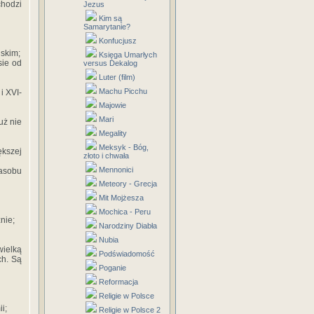
chodzi
Jezus
Kim są
Samarytanie?
Konfucjusz
lskim;
Księga Umarłych
sie od
versus Dekalog
Luter (film)
Machu Picchu
i XVI-
Majowie
Mari
uż nie
Megality
Meksyk - Bóg,
ększej
złoto i chwała
Mennonici
zasobu
Meteory - Grecja
Mit Mojżesza
Mochica - Peru
nie;
Narodziny Diabła
Nubia
ielką
Podświadomość
ch. Są
Poganie
Reformacja
Religie w Polsce
i;
Religie w Polsce 2