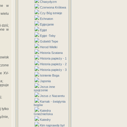
Chasydyzm
rne w
Czerwona Królowa
Czy Bóg istnieje
 wielu
Echnaton
Egipcjanie
 dziś;
one w
Egipt
Egipt -Teby
Gobekli Tepe
Herod Wielki
Historia Szatana
dowisk
Historia papieży - 1
Historia papieży - 2
iczone
Historia papieży - 3
ie XV-
Istnienie Boga
a;
Japonia
tępuje
Jezus inne
spojrzenie
Jezus z Nazaretu
j;
Karnak - świątynia
bogów
 tylko
Katedra
Gnieźnieńska
yźnie,
Katedry
Kim naprawdę był