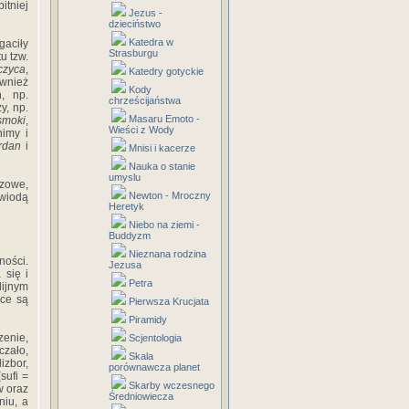
tniej
Jezus -
dzieciństwo
Katedra w
gaciły
Strasburgu
u tzw.
czyca
,
Katedry gotyckie
ównież
Kody
, np.
chrześcijaństwa
y, np.
Masaru Emoto -
smoki
,
Wieści z Wody
nimy i
rdan
i
Mnisi i kacerze
Nauka o stanie
umyslu
zowe,
Newton - Mroczny
 wiodą
Heretyk
Niebo na ziemi -
Buddyzm
Nieznana rodzina
ności.
Jezusa
 się i
Petra
ijnym
yce są
Pierwsza Krucjata
Piramidy
zenie,
Scjentologia
zało,
Skala
izbor,
porównawcza planet
sufi =
Skarby wczesnego
w oraz
Średniowiecza
niu, a