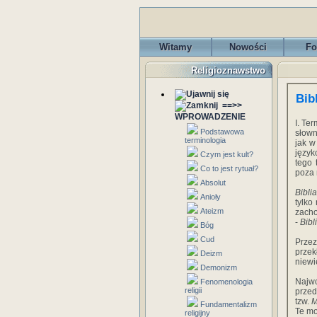
Witamy
Nowości
Fo
Religioznawstwo
Bib
==>>
WPROWADZENIE
I. Te
Podstawowa
słown
terminologia
jak 
język
Czym jest kult?
tego 
Co to jest rytuał?
poza 
Absolut
Biblia
Anioły
tylko
Ateizm
zacho
-
Bibl
Bóg
Cud
Przez
przek
Deizm
niewi
Demonizm
Najwc
Fenomenologia
religii
przed
tzw.
M
Fundamentalizm
Te mo
religijny