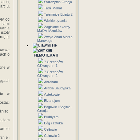
izoch,
Starożytna Grecja
arciu,
Tadź Mahal
Tajemnice Egiptu 2
yły od
Wielkie pytania
losami
Zaginione skarby
owania
Majów i Azteków
istoty
rugiej
Zwoje Znad Morza
Martwego
zawsze
kach o
FILMOTEKA II
7 Grzechów
Głównych - 1
lone w
7 Grzechów
Głównych - 2
ręgach
Abraham
Arabia Saudyjska
nie w
Aztekowie
Bizancjum
ostaci
Bogowie i Boginie -
Grecja
źnie;
Buddyzm
ieciom
Bóg i sztuka
bardzo
Celtowie
Celtowie 2
źnie i