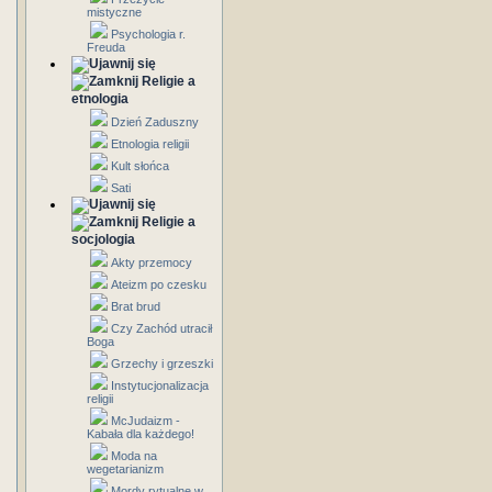
mistyczne
Psychologia r.
Freuda
Religie a
etnologia
Dzień Zaduszny
Etnologia religii
Kult słońca
Sati
Religie a
socjologia
Akty przemocy
Ateizm po czesku
Brat brud
Czy Zachód utracił
Boga
Grzechy i grzeszki
Instytucjonalizacja
religii
McJudaizm -
Kabała dla każdego!
Moda na
wegetarianizm
Mordy rytualne w