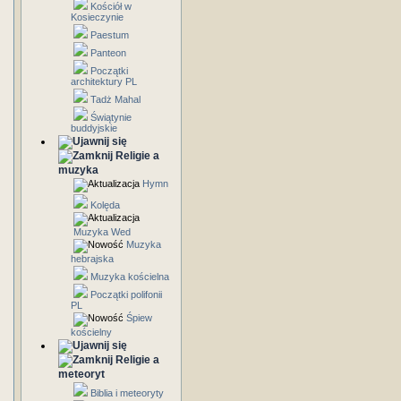
Kościół w
Kosieczynie
Paestum
Panteon
Początki
architektury PL
Tadż Mahal
Świątynie
buddyjskie
Religie a
muzyka
Hymn
Kolęda
Muzyka Wed
Muzyka
hebrajska
Muzyka kościelna
Początki polifonii
PL
Śpiew
kościelny
Religie a
meteoryt
Biblia i meteoryty