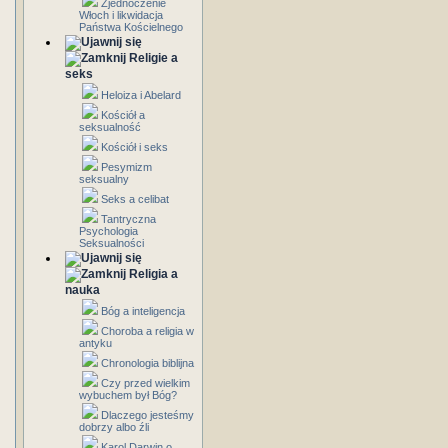
Zjednoczenie
Włoch i likwidacja
Państwa Kościelnego
Religie a
seks
Heloiza i Abelard
Kościół a
seksualność
Kościół i seks
Pesymizm
seksualny
Seks a celibat
Tantryczna
Psychologia
Seksualności
Religia a
nauka
Bóg a inteligencja
Choroba a religia w
antyku
Chronologia biblijna
Czy przed wielkim
wybuchem był Bóg?
Dlaczego jesteśmy
dobrzy albo źli
Karol Darwin o