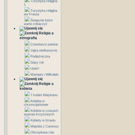
Turystyka religijna
1
Turystyka religijna
we Francji
Świątynie które
warto zobaczyć
Religia a
etnografia
Cmentarze polskie
Jajka wielkanocne
Podłaźniczka
Stary rok
Upiór!
Wampiry i Wilkołaki
Religie a
kobieta
7 kobiet Watykanu
Kobieta w
chrzescijaństwie
Kobieta w czasach
wypraw krzyżowych
Kobiety w Izraelu
Matylda z Canossy
Obrzędowa rola