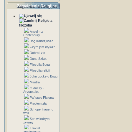
Zagadnienia Religijne
Religie a
filozofia
Anselm z
Cantenbury
Bóg Kartezjusza
Czym jest etyka?
Dobro i zlo
Duns Szkot
Filozofia Boga
Filozofia religii
John Locke o Bogu
Mantra
O duszy -
Arystoteles
Państwo Platona
Problem zła
Schopenhauer o
woli
Sen w którym
żyjemy
Traktat
ateologiczny