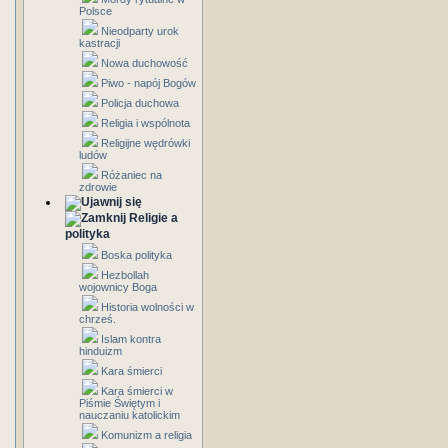
Polsce
Nieodparty urok
kastracji
Nowa duchowość
Piwo - napój Bogów
Policja duchowa
Religia i wspólnota
Religijne wędrówki
ludów
Różaniec na
zdrowie
Religie a
polityka
Boska polityka
Hezbollah
wojownicy Boga
Historia wolności w
chrześ.
Islam kontra
hinduizm
Kara śmierci
Kara śmierci w
Piśmie Świętym i
nauczaniu katolickim
Komunizm a religia