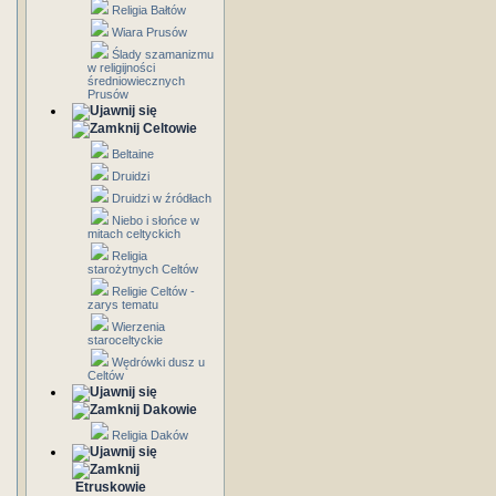
Religia Bałtów
Wiara Prusów
Ślady szamanizmu
w religijności
średniowiecznych
Prusów
Celtowie
Beltaine
Druidzi
Druidzi w źródłach
Niebo i słońce w
mitach celtyckich
Religia
starożytnych Celtów
Religie Celtów -
zarys tematu
Wierzenia
staroceltyckie
Wędrówki dusz u
Celtów
Dakowie
Religia Daków
Etruskowie