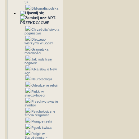
37
Bibliografia polska
=>> ART.
PRZEKROJOWE
Chrześcijaństwo a
pogaństwo
Dlaczego
wierzymy w Boga?
Gramatyka
moralności
Jak rodzili się
bogowie
Kilka słów o New
Age
Neuroteologia
Odrodzenie religii
Piekło w
starożytności
Przechwytywanie
symboli
Psychologiczne
źródła religijności
Płonące rzeki
Pępek świata
Religie w
Starożytności -