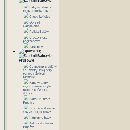
Bałtowie
Baby w fabryce
męczenników - cz. 2
Groby końskie
Obrzęd
ciałopalenia
Religia Bałtów
Uroczystości
pogrzebowe
Zaślubiny
Bałtowie -
Prusowie
Co można zrobić w
ze Świętą Lipką przy
pomocy Świętej
Siekierki
Baby w fabryce
męczenników czyli o
religii Prusów ciąg
dalszy
Baba Pruska z
Prątnicy
Do czego Prusom
służyły ścięte głowy
Kamienne baby
Kultura duchowa
Prusów