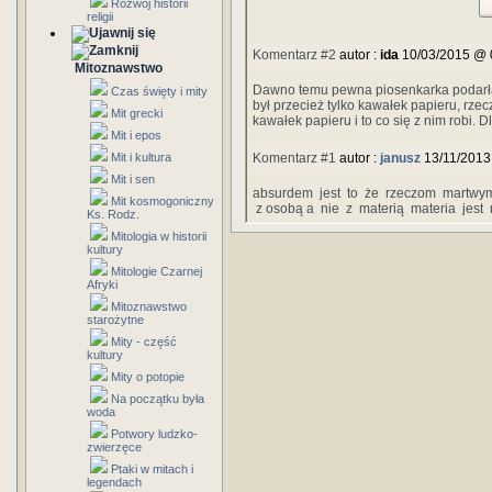
Rozwój historii
religii
Komentarz #2
autor :
ida
10/03/2015 @ 
Mitoznawstwo
Dawno temu pewna piosenkarka podarła 
Czas święty i mity
był przecież tylko kawałek papieru, rzec
Mit grecki
kawałek papieru i to co się z nim robi. 
Mit i epos
Mit i kultura
Komentarz #1
autor :
janusz
13/11/2013
Mit i sen
absurdem jest to że rzeczom martwym
Mit kosmogoniczny
z osobą a nie z materią materia jest
Ks. Rodz.
Mitologia w historii
kultury
Mitologie Czarnej
Afryki
Mitoznawstwo
starożytne
Mity - część
kultury
Mity o potopie
Na początku była
woda
Potwory ludzko-
zwierzęce
Ptaki w mitach i
legendach