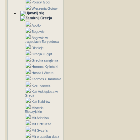
Polscy Goci
Wierzenia Gotów
Grecja
Apollo
Bogowie
Bogowie w
tragediach Eurypidesa
Dionizje
Grecja i Egipt
Grecka świątynia
Hermes Kylleński
Hestia i Westa
Kadmos i Harmonia
Kosmogonia
Kult Asklepiosa w
Grecji
Kult Kabirów
Misteria
Eleuzyjskie
Mit Adonisa
Mit Orfeusza
Mit Syzyfa
Mit o upadku dusz