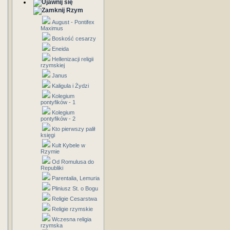
Rzym
August - Pontifex
Maximus
Boskość cesarzy
Eneida
Hellenizacji religii
rzymskiej
Janus
Kaligula i Żydzi
Kolegium
pontyfików - 1
Kolegium
pontyfików - 2
Kto pierwszy palił
księgi
Kult Kybele w
Rzymie
Od Romulusa do
Republiki
Parentalia, Lemuria
Pliniusz St. o Bogu
Religie Cesarstwa
Religie rzymskie
Wczesna religia
rzymska