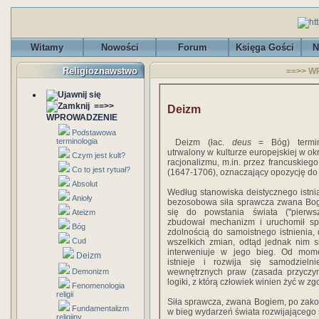
Witamy
Nowości
Forum
Księga Gości
N
Religioznawstwo
==>> W
==>>
Deizm
WPROWADZENIE
Podstawowa
terminologia
Deizm (łac.
deus
= Bóg) termin f
utrwalony w kulturze europejskiej w ok
Czym jest kult?
racjonalizmu, m.in. przez francuskiego 
Co to jest rytuał?
(1647-1706), oznaczający opozycję do 
Absolut
Według stanowiska deistycznego istni
Anioły
bezosobowa siła sprawcza zwana Bogi
się do powstania świata ("pierwsz
Ateizm
zbudował mechanizm i uruchomił spr
Bóg
zdolnością do samoistnego istnienia,
Cud
wszelkich zmian, odtąd jednak nim si
interweniuje w jego bieg. Od mom
Deizm
istnieje i rozwija się samodzieln
Demonizm
wewnętrznych praw (zasada przyczyn
logiki, z którą człowiek winien żyć w zg
Fenomenologia
religii
Siła sprawcza, zwana Bogiem, po zako
Fundamentalizm
w bieg wydarzeń świata rozwijającego si
religijny