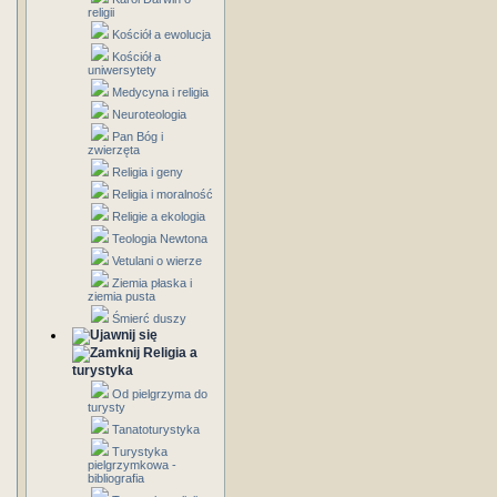
religii
Kościół a ewolucja
Kościół a
uniwersytety
Medycyna i religia
Neuroteologia
Pan Bóg i
zwierzęta
Religia i geny
Religia i moralność
Religie a ekologia
Teologia Newtona
Vetulani o wierze
Ziemia płaska i
ziemia pusta
Śmierć duszy
Religia a
turystyka
Od pielgrzyma do
turysty
Tanatoturystyka
Turystyka
pielgrzymkowa -
bibliografia