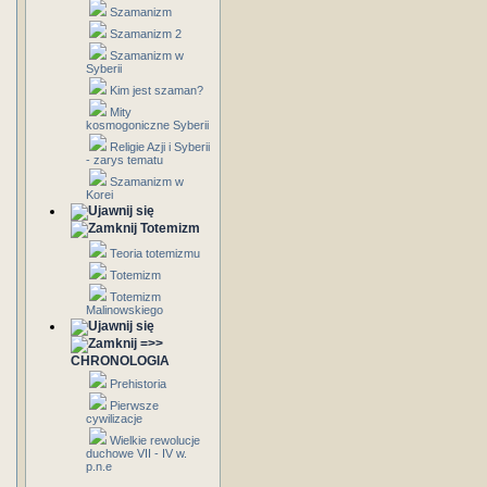
Szamanizm
Szamanizm 2
Szamanizm w
Syberii
Kim jest szaman?
Mity
kosmogoniczne Syberii
Religie Azji i Syberii
- zarys tematu
Szamanizm w
Korei
Totemizm
Teoria totemizmu
Totemizm
Totemizm
Malinowskiego
=>>
CHRONOLOGIA
Prehistoria
Pierwsze
cywilizacje
Wielkie rewolucje
duchowe VII - IV w.
p.n.e