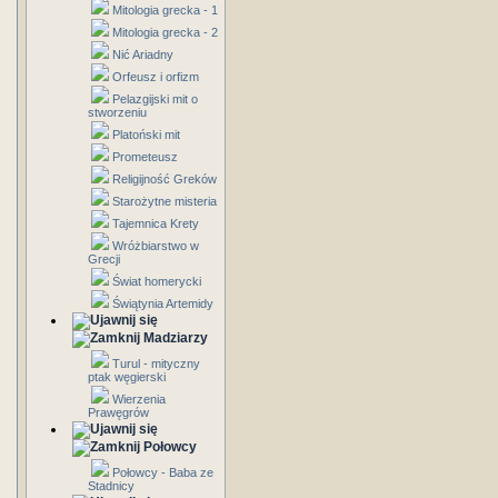
Mitologia grecka - 1
Mitologia grecka - 2
Nić Ariadny
Orfeusz i orfizm
Pelazgijski mit o
stworzeniu
Platoński mit
Prometeusz
Religijność Greków
Starożytne misteria
Tajemnica Krety
Wróżbiarstwo w
Grecji
Świat homerycki
Świątynia Artemidy
Madziarzy
Turul - mityczny
ptak węgierski
Wierzenia
Prawęgrów
Połowcy
Połowcy - Baba ze
Stadnicy