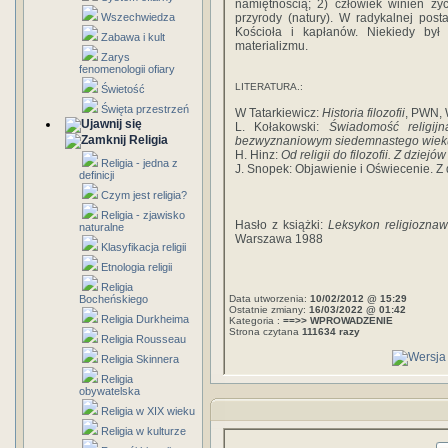
namiętnością; 2) człowiek winien ż
Wszechwiedza
przyrody (natury). W radykalnej post
Kościoła i kapłanów. Niekiedy był
Zabawa i kult
materializmu.
Zarys
fenomenologii ofiary
LITERATURA.:
Świetość
Święta przestrzeń
W Tatarkiewicz:
Historia filozofii
, PWN, 
L. Kołakowski:
Świadomość religij
Religia
bezwyznaniowym siedemnastego wiek
H. Hinz:
Od religii do filozofii. Z dzie
Religia - jedna z
J. Snopek: Objawienie i Oświecenie. Z
definicji
Czym jest religia?
Religia - zjawisko
Hasło z książki:
Leksykon religioznaw
naturalne
Warszawa 1988
Klasyfikacja religii
Etnologia religii
Religia
Bocheńskiego
Data utworzenia:
10/02/2012 @ 15:29
Ostatnie zmiany:
16/03/2022 @ 01:42
Religia Durkheima
Kategoria :
==>> WPROWADZENIE
Strona czytana
111634 razy
Religia Rousseau
Religia Skinnera
Religia
obywatelska
Religia w XIX wieku
Religia w kulturze