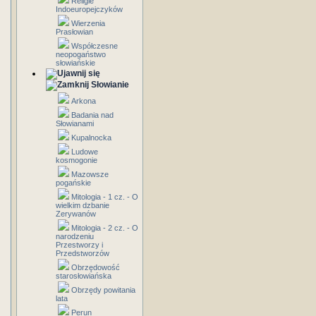
Religie
Indoeuropejczyków
Wierzenia
Prasłowian
Współczesne
neopogaństwo
słowiańskie
Słowianie
Arkona
Badania nad
Słowianami
Kupalnocka
Ludowe
kosmogonie
Mazowsze
pogańskie
Mitologia - 1 cz. - O
wielkim dzbanie
Zerywanów
Mitologia - 2 cz. - O
narodzeniu
Przestworzy i
Przedstworzów
Obrzędowość
starosłowiańska
Obrzędy powitania
lata
Perun