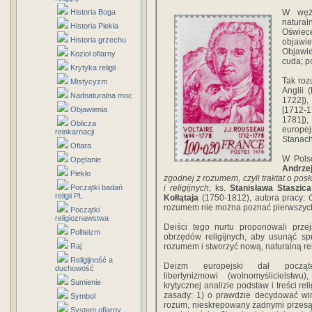
Historia Boga
W wężs
natural
Historia Piekła
Oświec
Historia grzechu
objawi
Objawie
Kozioł ofiarny
cuda; p
Krytyka religii
Tak roz
Mistycyzm
Anglii 
Nadnaturalna moc
1722]),
Objawienia
[1712-1
1781]),
Oblicza
europej
reinkarnacji
Stanach
Ofiara
W Polsc
Opętanie
Andrze
Piekło
zgodnej z rozumem, czyli traktat o po
Początki badań
i religijnych
; ks.
Stanisława Staszica
religii PL
Kołłątaja
(1750-1812), autora pracy:
O
rozumem nie można poznać pierwszych i
Początki
religioznawstwa
Deiści tego nurtu proponowali przejr
Politeizm
obrzędów religijnych, aby usunąć sp
Raj
rozumem i stworzyć nową, naturalną rel
Religijność a
Deizm europejski dał począt
duchowość
libertynizmowi (wolnomyślicielstwu),
Sumienie
krytycznej analizie podstaw i treści rel
zasady: 1) o prawdzie decydować wi
Symbol
rozum, nieskrepowany żadnymi przesąd
System ofiarny