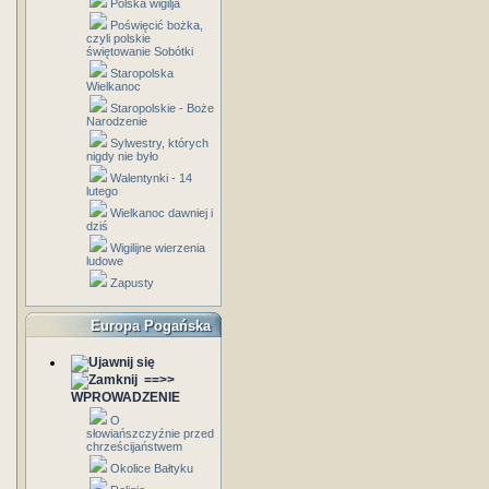
Polska wigilja
Poświęcić bożka,
czyli polskie
świętowanie Sobótki
Staropolska
Wielkanoc
Staropolskie - Boże
Narodzenie
Sylwestry, których
nigdy nie było
Walentynki - 14
lutego
Wielkanoc dawniej i
dziś
Wigilijne wierzenia
ludowe
Zapusty
Europa Pogańska
==>>
WPROWADZENIE
O
słowiańszczyźnie przed
chrześcijaństwem
Okolice Bałtyku