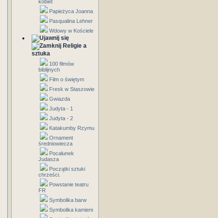
kobiet
Papieżyca Joanna
Pasqualina Lehner
Wdowy w Kościele
Religie a
sztuka
100 filmów
biblijnych
Film o świętym
Fresk w Staszowie
Gwiazda
Judyta - 1
Judyta - 2
Katakumby Rzymu
Ornament
średniowiecza
Pocałunek
Judasza
Początki sztuki
chrześci.
Powstanie teatru
FR
Symbolika barw
Symbolika kamieni