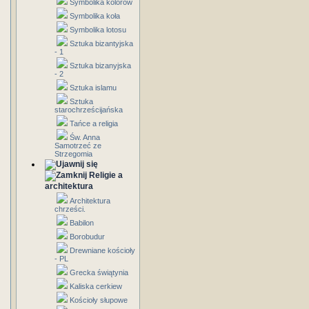
Symbolika kolorów
Symbolika koła
Symbolika lotosu
Sztuka bizantyjska
- 1
Sztuka bizanyjska
- 2
Sztuka islamu
Sztuka
starochrześcijańska
Tańce a religia
Św. Anna
Samotrzeć ze
Strzegomia
Religie a
architektura
Architektura
chrześci.
Babilon
Borobudur
Drewniane kościoły
- PL
Grecka świątynia
Kaliska cerkiew
Kościoły słupowe