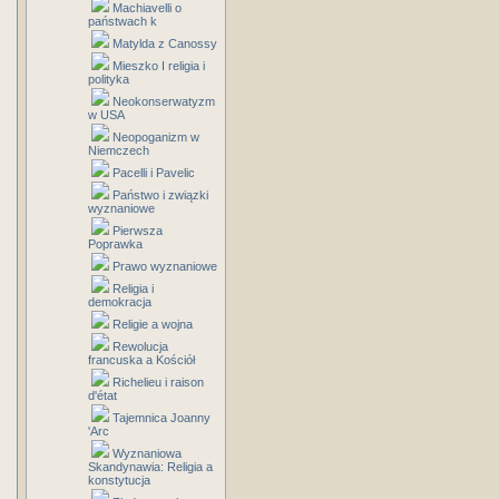
Machiavelli o
państwach k
Matylda z Canossy
Mieszko I religia i
polityka
Neokonserwatyzm
w USA
Neopoganizm w
Niemczech
Pacelli i Pavelic
Państwo i związki
wyznaniowe
Pierwsza
Poprawka
Prawo wyznaniowe
Religia i
demokracja
Religie a wojna
Rewolucja
francuska a Kościół
Richelieu i raison
d'état
Tajemnica Joanny
'Arc
Wyznaniowa
Skandynawia: Religia a
konstytucja