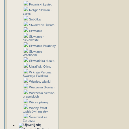
Pogański Łysiec
Religie Słowian -
zarys
Sobótka
Stworzenie świata
Słowianie
Słowianie -
ciekawostki
Słowianie Połabscy
Słowianie
Wschodni
Słowiańska dusza
Ukraiński Olimp
W kraju Peruna,
Swaroga i Welesa
Wieniec, wianki
Wierzenia Słowian
Wierzenia plemion
prapolskich
Wilcze plemię
Wodny świat
topielców i rusałek
Światowid ze
Zbrucza