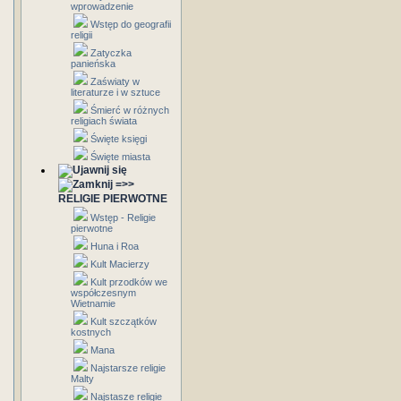
wprowadzenie
Wstęp do geografii
religii
Zatyczka
panieńska
Zaświaty w
literaturze i w sztuce
Śmierć w różnych
religiach świata
Święte księgi
Święte miasta
=>>
RELIGIE PIERWOTNE
Wstęp - Religie
pierwotne
Huna i Roa
Kult Macierzy
Kult przodków we
współczesnym
Wietnamie
Kult szczątków
kostnych
Mana
Najstarsze religie
Malty
Najstasze religie