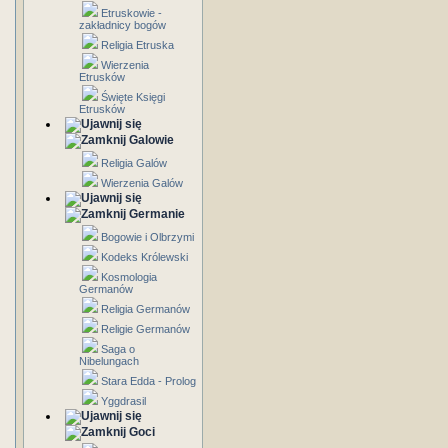
Etruskowie -
zakładnicy bogów
Religia Etruska
Wierzenia
Etrusków
Święte Księgi
Etrusków
Galowie
Religia Galów
Wierzenia Galów
Germanie
Bogowie i Olbrzymi
Kodeks Królewski
Kosmologia
Germanów
Religia Germanów
Religie Germanów
Saga o
Nibelungach
Stara Edda - Prolog
Yggdrasil
Goci