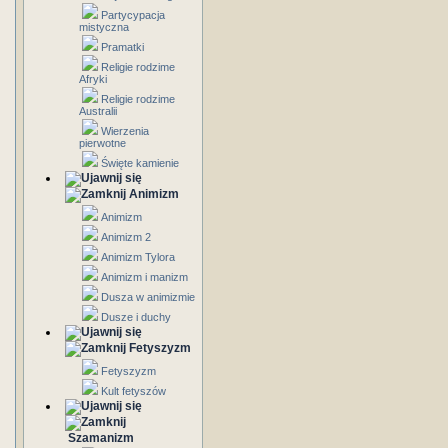
Partycypacja
mistyczna
Pramatki
Religie rodzime
Afryki
Religie rodzime
Australii
Wierzenia
pierwotne
Święte kamienie
Animizm
Animizm
Animizm 2
Animizm Tylora
Animizm i manizm
Dusza w animizmie
Dusze i duchy
Fetyszyzm
Fetyszyzm
Kult fetyszów
Szamanizm