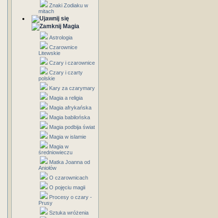
Znaki Zodiaku w
mitach
Magia
Astrologia
Czarownice
Litewskie
Czary i czarownice
Czary i czarty
polskie
Kary za czarymary
Magia a religia
Magia afrykańska
Magia babilońska
Magia podbija świat
Magia w islamie
Magia w
średniowieczu
Matka Joanna od
Aniołów
O czarownicach
O pojęciu magii
Procesy o czary -
Prusy
Sztuka wróżenia