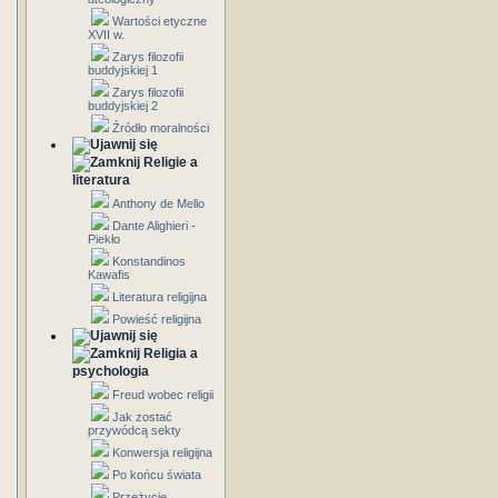
Wartości etyczne
XVII w.
Zarys filozofii
buddyjskiej 1
Zarys filozofii
buddyjskiej 2
Źródło moralności
Religie a
literatura
Anthony de Mello
Dante Alighieri -
Piekło
Konstandinos
Kawafis
Literatura religijna
Powieść religijna
Religia a
psychologia
Freud wobec religii
Jak zostać
przywódcą sekty
Konwersja religijna
Po końcu świata
Przeżycie