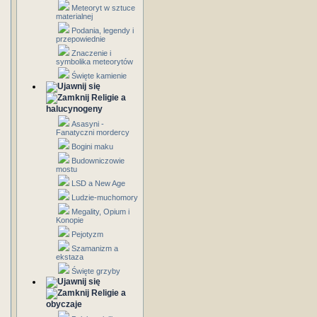
Meteoryt w sztuce
materialnej
Podania, legendy i
przepowiednie
Znaczenie i
symbolika meteorytów
Święte kamienie
Religie a
halucynogeny
Asasyni -
Fanatyczni mordercy
Bogini maku
Budowniczowie
mostu
LSD a New Age
Ludzie-muchomory
Megality, Opium i
Konopie
Pejotyzm
Szamanizm a
ekstaza
Święte grzyby
Religie a
obyczaje