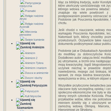
Idąc za biblijną tradycją, autor Konst
Partycypacja
które ukończyły sześćdziesiąty rok ży
mistyczna
którego wdowa nie powinna składać p
Pramatki
znajduje się wiele powtórzeń z 
Religie rodzime
postępowaniem powinny odznaczać się
Afryki
Podobnie jak Pouczenia Apostolskie,
chrztu.
Religie rodzime
Australii
Jeśli chodzi o nauczanie, wdowy mog
Wierzenia
wymagały Pouczenia Apostolskie, lec
pierwotne
Natomiast tych, którzy chcieliby p
Święte kamienie
przełożonych. Oczywiście takie nauc
dokumentu podtrzymywał zakaz publicz
Animizm
Podobnie jak w Didaskaliach Apostolsk
Animizm
do modlitwy za dobroczyńców Kości
Dodatkowo autor załącza treść modlitw
Animizm 2
jej utrzymanie, a brzmi ona następując
Animizm Tylora
moją towarzyszkę; bądź błogosławiony,
Animizm i manizm
uczynek niechaj w prawdzie dojdz
nawiedzenia, mojego zaś biskupa, kt
Dusza w animizmie
sprawił, że moja biedna towarzyszka
Dusze i duchy
wywyższenia w dniu, w którym objawi s
Fetyszyzm
Wszystkie przytoczone świadectwa jas
otaczane były szczególną opieką i czc
Fetyszyzm
społeczno-ekonomiczne nie były w sta
strony innych członków Kościoła. Pisa
Kult fetyszów
przykładów wdów, które nie potrzebo
mieniem dzieliły się z uboższymi 
zamożną wdową Olimpią. Marcela, 
Szamanizm
Hieronimowi ze Strydonu.