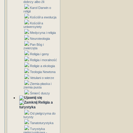
dobrzy albo źli
Karol Darwin o
religii
Kościół a ewolucja
Kościół a
uniwersytety
Medycyna i religia
Neuroteologia
Pan Bóg i
zwierzęta
Religia i geny
Religia i moralność
Religie a ekologia
Teologia Newtona
Vetulani o wierze
Ziemia płaska i
ziemia pusta
Śmierć duszy
Religia a
turystyka
Od pielgrzyma do
turysty
Tanatoturystyka
Turystyka
pielgrzymkowa -