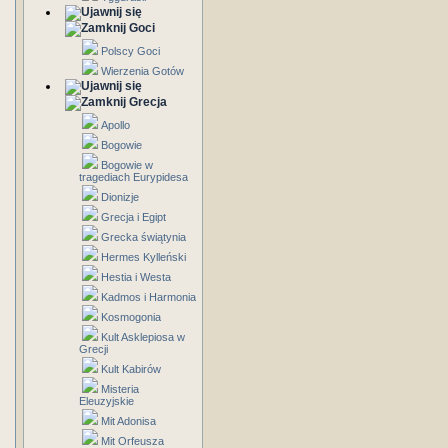
Goci
Polscy Goci
Wierzenia Gotów
Grecja
Apollo
Bogowie
Bogowie w
tragediach Eurypidesa
Dionizje
Grecja i Egipt
Grecka świątynia
Hermes Kylleński
Hestia i Westa
Kadmos i Harmonia
Kosmogonia
Kult Asklepiosa w
Grecji
Kult Kabirów
Misteria
Eleuzyjskie
Mit Adonisa
Mit Orfeusza