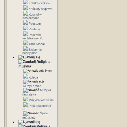
Kaliska cerkiew
Kościoły słupowe
Kościół w
Kosieczynie
Paestum
Panteon
Początki
architektury PL
Tadż Mahal
Świątynie
buddyjskie
Religie a
muzyka
Hymn
Kolęda
Muzyka Wed
Muzyka
hebrajska
Muzyka kościelna
Początki polifonii
PL
Śpiew
kościelny
Religie a