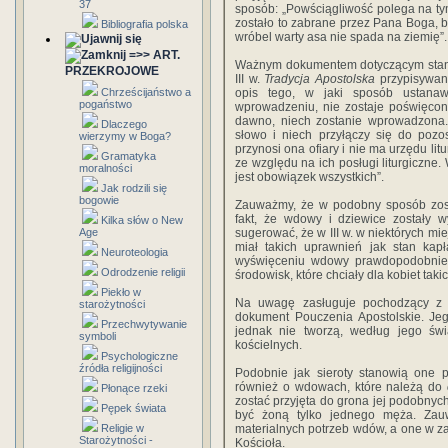
37
sposób: „Powściągliwość polega na ty
zostało to zabrane przez Pana Boga, be
Bibliografia polska
wróbel warty asa nie spada na ziemię”.
=>> ART.
Ważnym dokumentem dotyczącym stan
PRZEKROJOWE
III w.
Tradycja Apostolska
przypisywana
Chrześcijaństwo a
opis tego, w jaki sposób ustan
pogaństwo
wprowadzeniu, nie zostaje poświęcona
dawno, niech zostanie wprowadzona
Dlaczego
słowo i niech przyłączy się do pozos
wierzymy w Boga?
przynosi ona ofiary i nie ma urzędu li
Gramatyka
ze względu na ich posługi liturgiczne
moralności
jest obowiązek wszystkich”.
Jak rodzili się
bogowie
Zauważmy, że w podobny sposób zost
fakt, że wdowy i dziewice zostały 
Kilka słów o New
Age
sugerować, że w III w. w niektórych mi
miał takich uprawnień jak stan kap
Neuroteologia
wyświęceniu wdowy prawdopodobnie wi
Odrodzenie religii
środowisk, które chciały dla kobiet tak
Piekło w
Na uwagę zasługuje pochodzący z pi
starożytności
dokument Pouczenia Apostolskie. Jeg
Przechwytywanie
jednak nie tworzą, według jego świa
symboli
kościelnych.
Psychologiczne
źródła religijności
Podobnie jak sieroty stanowią one p
również o wdowach, które należą do
Płonące rzeki
zostać przyjęta do grona jej podobnych
Pępek świata
być żoną tylko jednego męża. Zau
Religie w
materialnych potrzeb wdów, a one w z
Starożytności -
Kościoła.