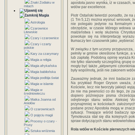
Znaki Zodiaku w
apostoła jasno wynika, iż w czasach, w 
mitach
wdów par excellence.
Magia
Piotr Ostański twierdzi ponadto, że n
(1 Tm 5,12) można wysnuć wniosek, ż
Astrologia
nie polegało jedynie na formalnym u
obrzędzie, w czasie którego wdowa u
Czarownice
Litewskie
małżeństwa i wolę służenia Chrystus
powołuje się na interpretację wyraz
Czary i czarownice
tłumaczy ten czasownik jako „wybierać 
Czary i czarty
polskie
W związku z tym uczony przypuszcza, ż
pełniły w gminie określone funkcje, a
Kary za czarymary
lub zapłatę. Podobną opinię wyraża Ko
Magia a religia
nie tylko stanowiły szczególną grupę o
Magia afrykańska
mogły być także „aktywnymi członkini
były wspólnotą, jeśli nie zakonem wdów
Magia babilońska
Magia podbija świat
Zauważmy jednak, że inni badacze za
Na przykład Roger Gryson uważa, ż
Magia w islamie
Kościele, lecz nie tworzyły jakiejś wy
Magia w
że nie ma pewności co do tego, że za 
średniowieczu
dopiero późniejsze pisma chrześcija
Matka Joanna od
odrębnego stanu wdów. Aleksiej Vo
Aniołów
przynajmniej w kościołach założonych
podane przez Apostoła mogą w znacznej
O czarownicach
sytuacji. Trwające wśród badaczy sp
O pojęciu magii
Tymoteusza stał się dla kolejnych po
spraw dotyczących stanu wdowieństwa
Procesy o czary -
Prusy
Rola wdów w Kościele pierwszych w
Sztuka wróżenia