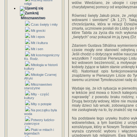
Rozwój historii
wdów. Wiedziano, że ubogie i czę
religii
charytatywnej pomocy od współwyzna
Również święty Jakub pisze, że „relig
Mitoznawstwo
wdowami i sierotami” (Jk 1,27). Tak
chrześcijanka, która w relacji Dzie
Czas święty i mity
zmarła, uczniowie posłali do Liddy po 
Mit grecki
które Tabita za życia dla nich wykona
Mit i epos
„świętych” oraz pokazał im ją żywą (Dz 
Mit i kultura
Zdaniem Gustava Sthälina wymienieni
Mit i sen
czasie mogły one stanowić odrębną 
Jeśli chodzi o dotyczące wdów naucza
Mit kosmogoniczny
wszystkim 7 rozdział Pierwszego List
Ks. Rodz.
też wdowom bezżenność, a motywuje t
Mitologia w historii
kobiety żyjące w takim stanie uniknęły
kultury
40). Natomiast opis funkcjonowani
Mitologie Czarnej
znajdziemy w Pierwszym Liście do Ty
Afryki
swemu uczniowi Tymoteuszowi radę do
Mitoznawstwo
starożytne
Wydaje się, że ich sytuacja w pierwotn
w tekście jest mowa o trzech kategori
Mity - część
naprawdę” z powodu braku rodziny, 
kultury
Drugą tworzyły wdowy, które nie musia
Mity o potopie
miały dzieci lub wnuki, zobowiązane d
nie zasługiwały na to, by znaleźć się 
Na początku była
woda
Na podstawie tego urywku trudno wy
Potwory ludzko-
wdowieństwa, a tym bardziej z urzęd
zwierzęce
καταλέγομαι, który w Nowym Testamenc
Ptaki w mitach i
wyraża czynność wyboru i włączenia
legendach
urzędowym lub religijnym. Ewa Wipsz