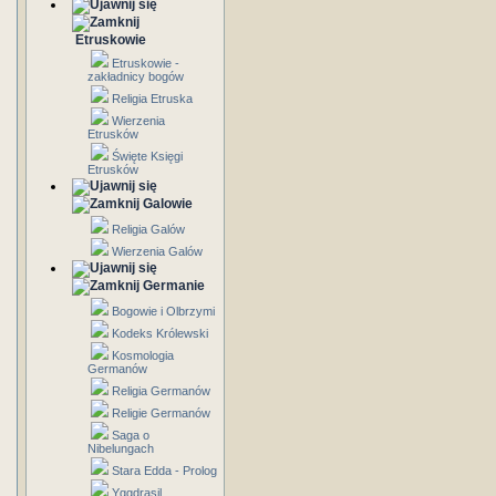
Etruskowie
Etruskowie -
zakładnicy bogów
Religia Etruska
Wierzenia
Etrusków
Święte Księgi
Etrusków
Galowie
Religia Galów
Wierzenia Galów
Germanie
Bogowie i Olbrzymi
Kodeks Królewski
Kosmologia
Germanów
Religia Germanów
Religie Germanów
Saga o
Nibelungach
Stara Edda - Prolog
Yggdrasil