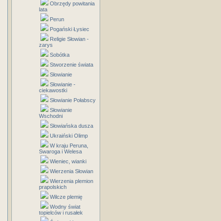
Obrzędy powitania
lata
Perun
Pogański Łysiec
Religie Słowian -
zarys
Sobótka
Stworzenie świata
Słowianie
Słowianie -
ciekawostki
Słowianie Połabscy
Słowianie
Wschodni
Słowiańska dusza
Ukraiński Olimp
W kraju Peruna,
Swaroga i Welesa
Wieniec, wianki
Wierzenia Słowian
Wierzenia plemion
prapolskich
Wilcze plemię
Wodny świat
topielców i rusałek