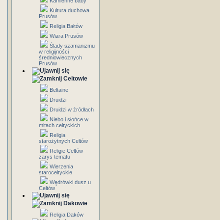
Kamienne baby
Kultura duchowa
Prusów
Religia Bałtów
Wiara Prusów
Ślady szamanizmu
w religijności
średniowiecznych
Prusów
Celtowie
Beltaine
Druidzi
Druidzi w źródłach
Niebo i słońce w
mitach celtyckich
Religia
starożytnych Celtów
Religie Celtów -
zarys tematu
Wierzenia
staroceltyckie
Wędrówki dusz u
Celtów
Dakowie
Religia Daków