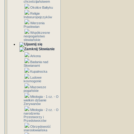
chrześcijaństwem
Okolice Bałtyku
Religie
Indoeuropejczyków
Wierzenia
Prasłowian
Współczesne
neopogaństwo
słowiańskie
Słowianie
Arkona
Badania nad
Słowianami
Kupalnocka
Ludowe
kosmogonie
Mazowsze
pogańskie
Mitologia - 1 cz. - O
wielkim dzbanie
Zerywanów
Mitologia - 2 cz. - O
narodzeniu
Przestworzy i
Przedstworzów
Obrzędowość
starosłowiańska