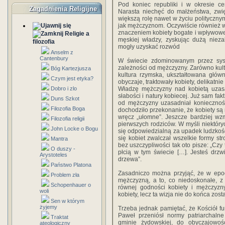
Pod koniec republiki i w okresie c
Zagadnienia Religijne
Narasta niechęć do małżeństwa, zwię
większą rolę nawet w życiu politycznym
jak mężczyznom. Oczywiście również w
znaczeniem kobiety bogate i wpływowe.
Religie a
męskiej władzy, zyskując dużą niez
filozofia
mogły uzyskać rozwód
Anselm z
Cantenbury
W świecie zdominowanym przez syst
zależności od mężczyzny. Zarówno kultu
Bóg Kartezjusza
kultura rzymska, ukształtowana główn
Czym jest etyka?
obyczaje, traktowały kobiety, delikatni
Dobro i zlo
Władzę mężczyzny nad kobietą uzasa
słabości i natury kobiecej. Już sam fak
Duns Szkot
od mężczyzny uzasadniał koniecznoś
Filozofia Boga
dochodziło przekonanie, że kobiety są 
wręcz „ułomne”. Jeszcze bardziej wzm
Filozofia religii
pierwszych rodziców. W myśli niektóryc
John Locke o Bogu
się odpowiedzialną za upadek ludzkości
się kobiet zwalczał wszelkie formy str
Mantra
bez uszczypliwości tak oto pisze: „Czy
O duszy -
płcią w tym świecie […]. Jesteś drzw
Arystoteles
drzewa”.
Państwo Platona
Zasadniczo można przyjąć, że w epoc
Problem zła
mężczyzną, a to, co niedoskonałe, z 
Schopenhauer o
równej godności kobiety i mężczyz
woli
kobiety, lecz ta wizja nie do końca zos
Sen w którym
żyjemy
Trzeba jednak pamiętać, że Kościół fu
Paweł przeniósł normy patriarchalne
Traktat
gminie żydowskiej, do obyczajowośc
ateologiczny