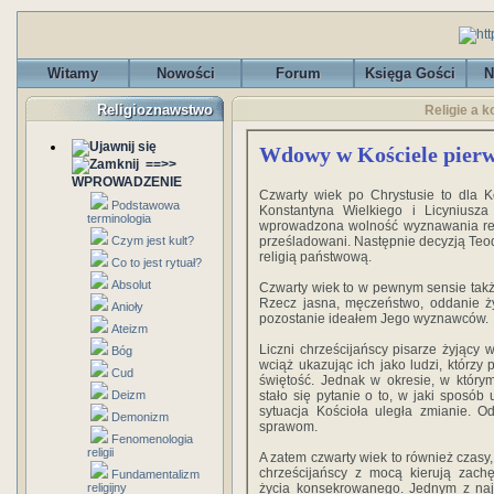
Witamy
Nowości
Forum
Księga Gości
N
Religioznawstwo
Religie a 
Wdowy w Kościele pier
==>>
WPROWADZENIE
Czwarty wiek po Chrystusie to dla Koś
Podstawowa
Konstantyna Wielkiego i Licynius
terminologia
wprowadzona wolność wyznawania reli
Czym jest kult?
prześladowani. Następnie decyzją Teodo
religią państwową.
Co to jest rytuał?
Absolut
Czwarty wiek to w pewnym sensie takż
Rzecz jasna, męczeństwo, oddanie ż
Anioły
pozostanie ideałem Jego wyznawców.
Ateizm
Liczni chrześcijańscy pisarze żyjąc
Bóg
wciąż ukazując ich jako ludzi, którz
Cud
świętość. Jednak w okresie, w który
Deizm
stało się pytanie o to, w jaki sposób
sytuacja Kościoła uległa zmianie. O
Demonizm
sprawom.
Fenomenologia
religii
A zatem czwarty wiek to również czasy
chrześcijańscy z mocą kierują zach
Fundamentalizm
religijny
życia konsekrowanego. Jednym z naj