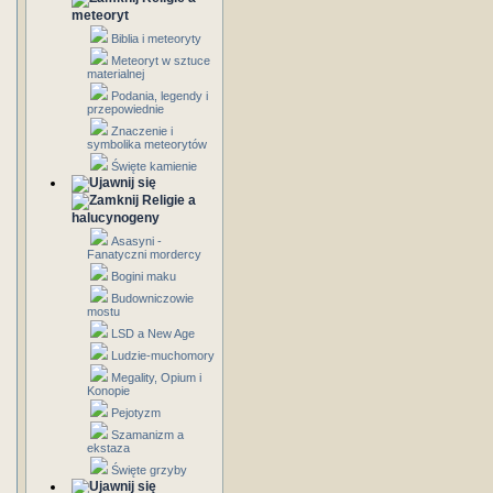
meteoryt
Biblia i meteoryty
Meteoryt w sztuce
materialnej
Podania, legendy i
przepowiednie
Znaczenie i
symbolika meteorytów
Święte kamienie
Religie a
halucynogeny
Asasyni -
Fanatyczni mordercy
Bogini maku
Budowniczowie
mostu
LSD a New Age
Ludzie-muchomory
Megality, Opium i
Konopie
Pejotyzm
Szamanizm a
ekstaza
Święte grzyby