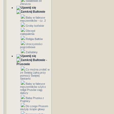
Światowid ze
Zbrucza
Bałtowie
Baby w fabryce
męczenników - cz. 2
Groby końskie
Obrzęd
ciałopalenia
Religia Bałtów
Uroczystości
pogrzebowe
Zaślubiny
Bałtowie -
Prusowie
Co można zrobić w
ze Świętą Lipką przy
pomocy Świętej
Siekierki
Baby w fabryce
męczenników czyli o
religii Prusów ciąg
dalszy
Baba Pruska z
Prątnicy
Do czego Prusom
służyły ścięte głowy