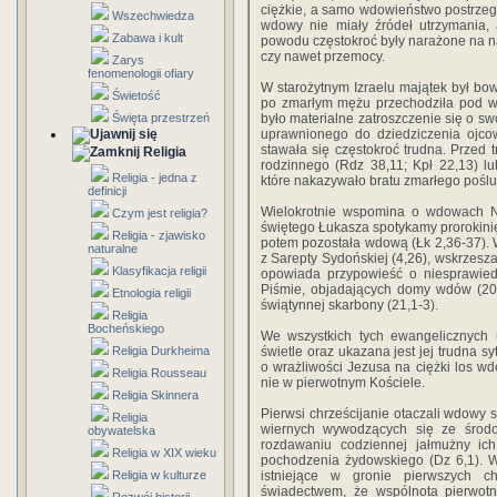
ciężkie, a samo wdowieństwo postrzegan
Wszechwiedza
wdowy nie miały źródeł utrzymania, 
Zabawa i kult
powodu częstokroć były narażone na na
czy nawet przemocy.
Zarys
fenomenologii ofiary
W starożytnym Izraelu majątek był b
Świetość
po zmarłym mężu przechodziła pod w
Święta przestrzeń
było materialne zatroszczenie się o sw
uprawnionego do dziedziczenia ojcow
stawała się częstokroć trudna. Prze
Religia
rodzinnego (Rdz 38,11; Kpł 22,13) l
Religia - jedna z
które nakazywało bratu zmarłego poślub
definicji
Wielokrotnie wspomina o wdowach N
Czym jest religia?
świętego Łukasza spotykamy prorokinię
Religia - zjawisko
potem pozostała wdową (Łk 2,36-37).
naturalne
z Sarepty Sydońskiej (4,26), wskrzesz
Klasyfikacja religii
opowiada przypowieść o niesprawiedl
Piśmie, objadających domy wdów (20
Etnologia religii
świątynnej skarbony (21,1-3).
Religia
Bocheńskiego
We wszystkich tych ewangelicznych
Religia Durkheima
świetle oraz ukazana jest jej trudna 
o wrażliwości Jezusa na ciężki los w
Religia Rousseau
nie w pierwotnym Kościele.
Religia Skinnera
Pierwsi chrześcijanie otaczali wdowy 
Religia
wiernych wywodzących się ze środow
obywatelska
rozdawaniu codziennej jałmużny i
Religia w XIX wieku
pochodzenia żydowskiego (Dz 6,1). 
Religia w kulturze
istniejące w gronie pierwszych ch
świadectwem, że wspólnota pierwotne