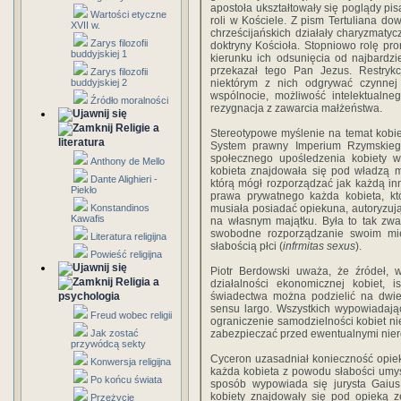
apostoła ukształtowały się poglądy pis
Wartości etyczne
roli w Kościele. Z pism Tertuliana d
XVII w.
chrześcijańskich działały charyzmatyc
Zarys filozofii
doktryny Kościoła. Stopniowo rolę pro
buddyjskiej 1
kierunku ich odsunięcia od najbardzie
przekazał tego Pan Jezus. Restrykcj
Zarys filozofii
buddyjskiej 2
niektórym z nich odgrywać czynnej 
wspólnocie, możliwość intelektualn
Źródło moralności
rezygnacja z zawarcia małżeństwa.
Religie a
Stereotypowe myślenie na temat kobie
literatura
System prawny Imperium Rzymskiego
społecznego upośledzenia kobiety w
Anthony de Mello
kobieta znajdowała się pod władzą m
Dante Alighieri -
którą mógł rozporządzać jak każdą in
Piekło
prawa prywatnego każda kobieta, kt
Konstandinos
musiała posiadać opiekuna, autoryzuj
Kawafis
na własnym majątku. Była to tak z
swobodne rozporządzanie swoim mien
Literatura religijna
słabością płci (
infrmitas sexus
).
Powieść religijna
Piotr Berdowski uważa, że źródeł, 
Religia a
działalności ekonomicznej kobiet, i
psychologia
świadectwa można podzielić na dwie 
sensu largo. Wszystkich wypowiadają
Freud wobec religii
ograniczenie samodzielności kobiet ni
Jak zostać
zabezpieczać przed ewentualnymi nier
przywódcą sekty
Cyceron uzasadniał konieczność opiek
Konwersja religijna
każda kobieta z powodu słabości umy
Po końcu świata
sposób wypowiada się jurysta Gaius:
kobiety znajdowały się pod opieką 
Przeżycie