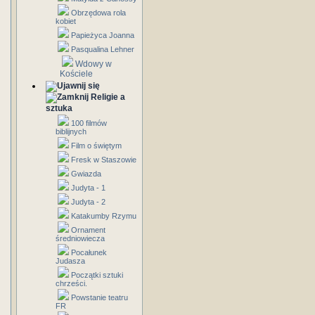
Obrzędowa rola
kobiet
Papieżyca Joanna
Pasqualina Lehner
Wdowy w
Kościele
Religie a
sztuka
100 filmów
biblijnych
Film o świętym
Fresk w Staszowie
Gwiazda
Judyta - 1
Judyta - 2
Katakumby Rzymu
Ornament
średniowiecza
Pocałunek
Judasza
Początki sztuki
chrześci.
Powstanie teatru
FR