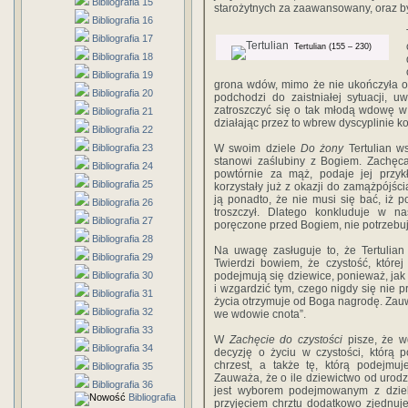
Bibliografia 15
starożytnych za zaawansowany, oraz b
Bibliografia 16
Bibliografia 17
Tertulian (155 – 230)
Bibliografia 18
Bibliografia 19
grona wdów, mimo że nie ukończyła ona
Bibliografia 20
podchodzi do zaistniałej sytuacji, 
zatroszczyć się o tak młodą wdowę w 
Bibliografia 21
działając przez to wbrew dyscyplinie ko
Bibliografia 22
Bibliografia 23
W swoim dziele
Do żony
Tertulian w
stanowi zaślubiny z Bogiem. Zachęca
Bibliografia 24
powtórnie za mąż, podaje jej przyk
Bibliografia 25
korzystały już z okazji do zamążpójści
ją ponadto, że nie musi się bać, iż
Bibliografia 26
troszczył. Dlatego konkluduje w na
Bibliografia 27
poręczone przed Bogiem, nie potrzebuje
Bibliografia 28
Na uwagę zasługuje to, że Tertulian
Bibliografia 29
Twierdzi bowiem, że czystość, której 
Bibliografia 30
podejmują się dziewice, ponieważ, jak 
i wzgardzić tym, czego nigdy się nie p
Bibliografia 31
życia otrzymuje od Boga nagrodę. Zauw
Bibliografia 32
we wdowie cnota”.
Bibliografia 33
W
Zachęcie do czystości
pisze, że w
Bibliografia 34
decyzję o życiu w czystości, którą 
chrzest, a także tę, którą podejmu
Bibliografia 35
Zauważa, że o ile dziewictwo od urod
Bibliografia 36
jest wyborem podejmowanym z dzie
Bibliografia
przyjęciem chrztu dodatkowo zjednuj