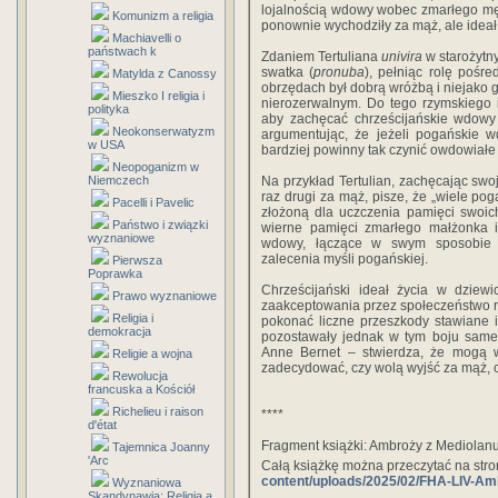
lojalnością wdowy wobec zmarłego męż
Komunizm a religia
ponownie wychodziły za mąż, ale ideał
Machiavelli o
państwach k
Zdaniem Tertuliana
univira
w starożytn
swatka (
pronuba
), pełniąc rolę pośr
Matylda z Canossy
obrzędach był dobrą wróżbą i niejako 
Mieszko I religia i
nierozerwalnym. Do tego rzymskiego
polityka
aby zachęcać chrześcijańskie wdowy
Neokonserwatyzm
argumentując, że jeżeli pogańskie w
w USA
bardziej powinny tak czynić owdowiał
Neopoganizm w
Niemczech
Na przykład Tertulian, zachęcając swo
raz drugi za mąż, pisze, że „wiele pog
Pacelli i Pavelic
złożoną dla uczczenia pamięci swoic
Państwo i związki
wierne pamięci zmarłego małżonka i
wyznaniowe
wdowy, łączące w swym sposobie by
zalecenia myśli pogańskiej.
Pierwsza
Poprawka
Chrześcijański ideał życia w dziew
Prawo wyznaniowe
zaakceptowania przez społeczeństwo rzy
Religia i
pokonać liczne przeszkody stawiane 
demokracja
pozostawały jednak w tym boju same.
Anne Bernet – stwierdza, że mogą 
Religie a wojna
zadecydować, czy wolą wyjść za mąż, c
Rewolucja
francuska a Kościół
Richelieu i raison
****
d'état
Fragment książki: Ambroży z Mediolan
Tajemnica Joanny
'Arc
Całą książkę można przeczytać na str
content/uploads/2025/02/FHA-LIV-A
Wyznaniowa
Skandynawia: Religia a