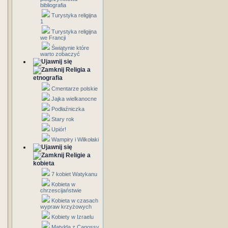
bibliografia
Turystyka religijna
1
Turystyka religijna
we Francji
Świątynie które
warto zobaczyć
Religia a
etnografia
Cmentarze polskie
Jajka wielkanocne
Podłaźniczka
Stary rok
Upiór!
Wampiry i Wilkołaki
Religie a
kobieta
7 kobiet Watykanu
Kobieta w
chrzescijaństwie
Kobieta w czasach
wypraw krzyżowych
Kobiety w Izraelu
Matylda z Canossy