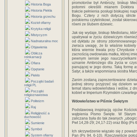
promotorów był Ambroży, biskup Med
Historia Boga
potomni określili mianem Doktora
Historia Piekła
trakcie pełnienia posługi biskupiej na
Bogu. Cztery z nich dotyczą strict
Historia grzechu
polskiemu czytelnikowi, został skierow
Kozioł ofiarny
równi ze ślubem dziewic.
Krytyka religii
Jak się wydaje, biskup Mediolanu, któ
Mistycyzm
upatrywał w życiu dziewiczym również
Nadnaturalna moc
od dyktatu ze strony zdominowanego 
zwraca uwagę, że to właśnie kobiety
Objawienia
która wiernie trwała przy Chrystusi
Oblicza
zacnością owdowiała matka, której imie
reinkarnacji
pewnym sensie jego nauczycielkami
uznanie Ambrożego dla życia w czyst
Ofiara
panującej w jego domu. Taką formę a
Opętanie
Satyr, a także wspomniana siostra Marce
Piekło
Zanim zostaną zaprezentowane dzieła
Początki badań
jednej strony przyjrzeć się dziełom 
religii PL
temat stanu wdowieństwa i wdów, z dru
Początki
kobiet w Imperium Rzymskim czwarteg
religioznawstwa
Politeizm
Wdowieństwo w Piśmie Świętym
Raj
Podstawową inspiracją ojców Kościo
Religijność a
wątpienia Pismo Święte. W Starym
duchowość
zaliczana była do tak zwanych „ubogic
Pwt 14,28-29; 24,17-22) oraz Bóg (Ps 6
Sumienie
Symbol
Ich skrzywdzenie wiązało się z poważn
System ofiarny
Pan (Ps 94, 6-10). Rzeczywiście poło