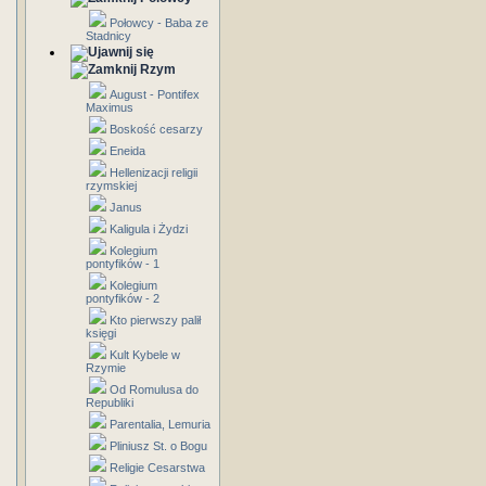
Połowcy - Baba ze
Stadnicy
Rzym
August - Pontifex
Maximus
Boskość cesarzy
Eneida
Hellenizacji religii
rzymskiej
Janus
Kaligula i Żydzi
Kolegium
pontyfików - 1
Kolegium
pontyfików - 2
Kto pierwszy palił
księgi
Kult Kybele w
Rzymie
Od Romulusa do
Republiki
Parentalia, Lemuria
Pliniusz St. o Bogu
Religie Cesarstwa