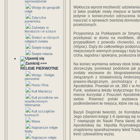
wprowadzenie
Wyklucza wprost możliwość udzielani
Wstęp do geografii
religii
iż takie praktyki miały miejsce w ta
jedynie o konieczności odrzucenia b
Zatyczka
nauczać o sprawach bardziej doniosłyc
panieńska
przełożonych.
Zaświaty w
literaturze i w sztuce
Przypomina za Polikarpem ze Smyrny
Śmierć w różnych
przebywać w domu na modlitwie, dl
religiach świata
przypadkiem z powodu chciwości, za
(πήρας). Dąży do całkowitego podporzą
Święte księgi
miejscowych wiernych powagą i były bar
Święte miasta
cicha, łagodna i spokojna, posłuszna b
=>>
Na koniec wymienia wdowy obok biskup
RELIGIE PIERWOTNE
złorzeczyły, ponieważ podobnie jak po
zostały wezwane do błogosławieni
Wstęp - Religie
związanych z działalnością Ambroż
pierwotne
prawno-liturgicznym, pochodzący z k
Huna i Roa
Apostolskie. Powstał on ok. 380 r. w An
Funk, wydawca tekstu krytycznego Kons
Kult Macierzy
mierze korzystał z Pouczeń Apostolski
Kult przodków we
siebie. Również polski wydawca K
współczesnym
podkreśleniem te miejsca, które nie są
Wietnamie
Kult szczątków
Bazyli Degórski twierdzi, że Konstytu
kostnych
Jego zdaniem księgi 1-6 opierają się 
7 nawiązuje do Nauki Pana danej dw
Mana
Apostolskiej św. Hipolita Rzymskieg
Najstarsze religie
znajdziemy sparafrazowany tekst Trady
Malty
treść cytowaliśmy wyżej.
Najstasze religie