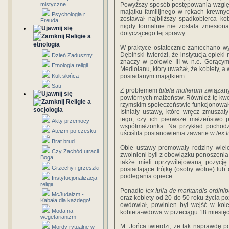
mistyczne
Powyższy sposób postępowania względ
majątku familijnego w rękach krewnyc
Psychologia r.
zostawał najbliższy spadkobierca ko
Freuda
nigdy formalnie nie została zniesio
dotyczącego tej sprawy.
Religie a
etnologia
W praktyce ostatecznie zaniechano wy
Dębiński twierdzi, że instytucja opiek
Dzień Zaduszny
znaczy w połowie III w. n.e. Gorący
Etnologia religii
Mediolanu, który uważał, że kobiety, 
Kult słońca
posiadanym majątkiem.
Sati
Z problemem
tutela mulierum
związany
powtórnych małżeństw. Również tę kwe
Religie a
rzymskim społeczeństwie funkcjonował
socjologia
Istniały ustawy, które wręcz zmusza
tego, czy ich pierwsze małżeństwo p
Akty przemocy
współmałżonka. Na przykład pochodzą
Ateizm po czesku
uściśliła postanowienia zawarte w
lex 
Brat brud
Obie ustawy promowały rodziny wielod
Czy Zachód utracił
zwolnieni byli z obowiązku ponoszenia 
Boga
także mieli uprzywilejowaną pozycję
Grzechy i grzeszki
posiadające trójkę (osoby wolne) lub
podlegania opiece.
Instytucjonalizacja
religii
Ponadto
lex Iulia de maritandis ordini
McJudaizm -
oraz kobiety od 20 do 50 roku życia p
Kabała dla każdego!
owdowiał, powinien był wejść w kole
Moda na
kobieta-wdowa w przeciągu 18 miesięc
wegetarianizm
M. Jońca twierdzi, że tak naprawdę 
Mordy rytualne w