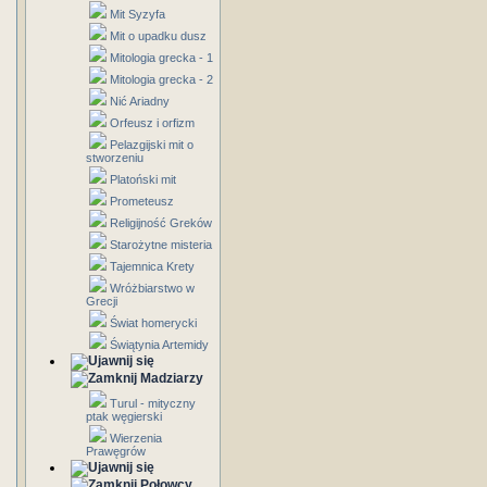
Mit Syzyfa
Mit o upadku dusz
Mitologia grecka - 1
Mitologia grecka - 2
Nić Ariadny
Orfeusz i orfizm
Pelazgijski mit o
stworzeniu
Platoński mit
Prometeusz
Religijność Greków
Starożytne misteria
Tajemnica Krety
Wróżbiarstwo w
Grecji
Świat homerycki
Świątynia Artemidy
Madziarzy
Turul - mityczny
ptak węgierski
Wierzenia
Prawęgrów
Połowcy