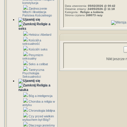
konstytucja
Data utworzenia:
05/02/2026 @ 00:42
Zjednoczenie
Ostatnie zmiany:
24/05/2026 @ 11:18
Włoch i likwidacja
Kategoria :
Religie a kobieta
Państwa Kościelnego
Strona czytana
168073 razy
Religie a
seks
Heloiza i Abelard
Kościół a
seksualność
Kościół i seks
Pesymizm
seksualny
Nikt jeszcze 
Seks a celibat
Tantryczna
Psychologia
Seksualności
Religia a
nauka
Bóg a inteligencja
Choroba a religia w
antyku
Chronologia biblijna
Czy przed wielkim
wybuchem był Bóg?
Dlaczego jesteśmy