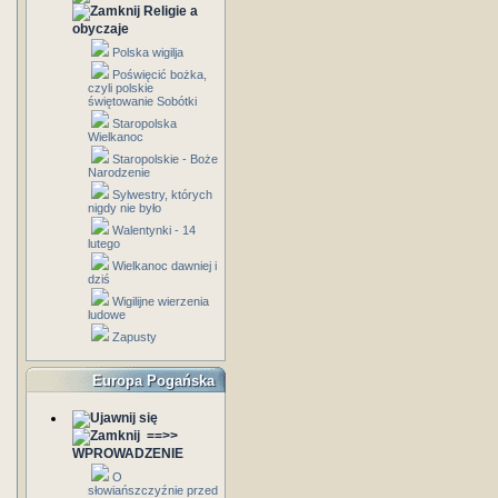
Religie a
obyczaje
Polska wigilja
Poświęcić bożka,
czyli polskie
świętowanie Sobótki
Staropolska
Wielkanoc
Staropolskie - Boże
Narodzenie
Sylwestry, których
nigdy nie było
Walentynki - 14
lutego
Wielkanoc dawniej i
dziś
Wigilijne wierzenia
ludowe
Zapusty
Europa Pogańska
==>>
WPROWADZENIE
O
słowiańszczyźnie przed