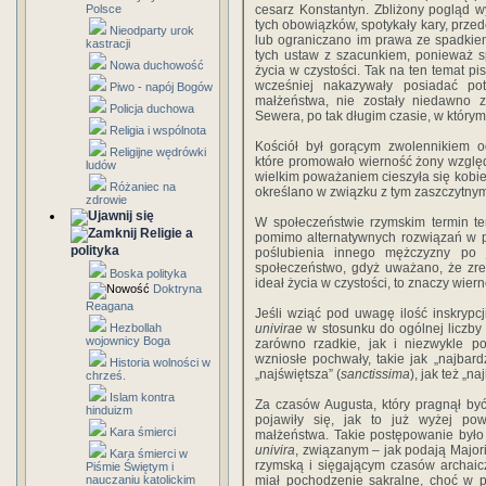
Polsce
cesarz Konstantyn. Zbliżony pogląd wy
tych obowiązków, spotykały kary, prze
Nieodparty urok
lub ograniczano im prawa ze spadkiem
kastracji
tych ustaw z szacunkiem, ponieważ s
Nowa duchowość
życia w czystości. Tak na ten temat pi
wcześniej nakazywały posiadać poto
Piwo - napój Bogów
małżeństwa, nie zostały niedawno z
Policja duchowa
Sewera, po tak długim czasie, w który
Religia i wspólnota
Kościół był gorącym zwolennikiem 
Religijne wędrówki
które promowało wierność żony wzglę
ludów
wielkim poważaniem cieszyła się kobiet
Różaniec na
określano w związku z tym zaszczytny
zdrowie
W społeczeństwie rzymskim termin te
Religie a
pomimo alternatywnych rozwiązań w p
polityka
poślubienia innego mężczyzny po 
społeczeństwo, gdyż uważano, że zre
Boska polityka
ideał życia w czystości, to znaczy wiern
Doktryna
Reagana
Jeśli wziąć pod uwagę ilość inskrypc
Hezbollah
univirae
w stosunku do ogólnej liczby 
wojownicy Boga
zarówno rzadkie, jak i niezwykle p
wzniosłe pochwały, takie jak „najbardz
Historia wolności w
„najświętsza” (
sanctissima
), jak też „n
chrześ.
Islam kontra
Za czasów Augusta, który pragnął być
hinduizm
pojawiły się, jak to już wyżej p
Kara śmierci
małżeństwa. Takie postępowanie było
univira
, związanym – jak podają Majori
Kara śmierci w
rzymską i sięgającym czasów archaic
Piśmie Świętym i
nauczaniu katolickim
miał pochodzenie sakralne, choć w p