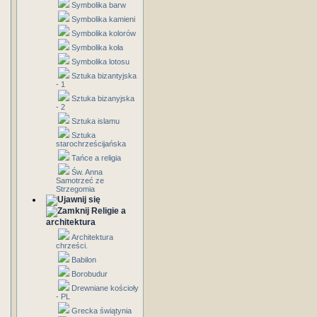
Symbolika barw
Symbolika kamieni
Symbolika kolorów
Symbolika koła
Symbolika lotosu
Sztuka bizantyjska
- 1
Sztuka bizanyjska
- 2
Sztuka islamu
Sztuka
starochrześcijańska
Tańce a religia
Św. Anna
Samotrzeć ze
Strzegomia
Religie a
architektura
Architektura
chrześci.
Babilon
Borobudur
Drewniane kościoły
- PL
Grecka świątynia