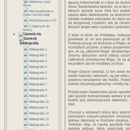
Wiedźmy znad
Ignacy Antiocheński w
Liście do Kośc
Warty
Anna Świderkówna twierdzi, że w ten 
których sposób życia miał być podob
Wprowadzenie w
świat czarnej magii
uważa takie stwierdzenie za anachroni
istniała praktyka zaliczania do stanu 
Wróżbiarstwo w ST
do dozgonnej czystości, lub że chodz
Z klątwą im do
Bożych dzięki swej czystości i pobożno
twarzy
Z kolei w liście do Polikarpa, bisku
ponieważ to on jest pierwszym po Bo
Bibliografia
Polikarp pisząc do Kościoła w Filippi
rozmaitych przywar, a także przypomin
Bibliografia 1
tym, że są „ołtarzem Boga” (θυσιαστήρ
Bibliografia 2
Smyrny obrazowy zwrot należy rozum
całkowicie poświęcone Bogu, że są g
Bibliografia 3
wszystkim zaś do modlitwy za braci.
Bibliografia 4
Roger Gryson twierdzi, iż ten zwrot 
Bibliografia 5
dzięki hojności wiernych, są jak ołta
Bibliografia 6
powinny nieustannie się modlić. Pod
wdowy otrzymują jałmużnę i modlą się 
Bibliografia 7
Bibliografia 8
Przytoczone świadectwa ojców apostols
Bibliografia 9
jaki sposób funkcjonowały wdowy w pi
trudno jest jednoznacznie stwierdzić,
Bibliografia 10
stan.
Bibliografia 11
Chociaż o wdowach piszą tacy autorzy
Bibliografia 12
pierwszym znanym pisarzem chrześcij
Bibliografia 13
wdowy stanowią w Kościele odrębną g
Tertulian. Idąc za nauką apostoła P
Bibliografia 14
jedynie wdowa, która ukończyła sze