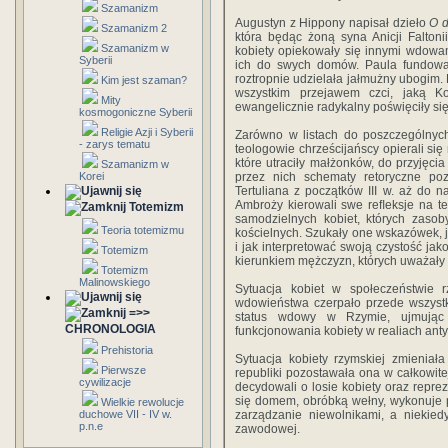
Szamanizm
Augustyn z Hippony napisał dzieło
O 
Szamanizm 2
która będąc żoną syna Anicji Faltoni
Szamanizm w
kobiety opiekowały się innymi wdowam
Syberii
ich do swych domów. Paula fundowała
roztropnie udzielała jałmużny ubogim
Kim jest szaman?
wszystkim przejawem czci, jaką K
Mity
ewangelicznie radykalny poświęciły si
kosmogoniczne Syberii
Religie Azji i Syberii
Zarówno w listach do poszczególnych
- zarys tematu
teologowie chrześcijańscy opierali si
które utraciły małżonków, do przyjęcia
Szamanizm w
Korei
przez nich schematy retoryczne po
Tertuliana z początków III w. aż do 
Ambroży kierowali swe reﬂeksje na t
Totemizm
samodzielnych kobiet, których zasob
Teoria totemizmu
kościelnych. Szukały one wskazówek, 
i jak interpretować swoją czystość j
Totemizm
kierunkiem mężczyzn, których uważały 
Totemizm
Malinowskiego
Sytuacja kobiet w społeczeństwie
wdowieństwa czerpało przede wszystk
=>>
status wdowy w Rzymie, ujmując
CHRONOLOGIA
funkcjonowania kobiety w realiach ant
Prehistoria
Sytuacja kobiety rzymskiej zmieniał
Pierwsze
republiki pozostawała ona w całkowite
cywilizacje
decydowali o losie kobiety oraz reprez
się domem, obróbką wełny, wykonuje p
Wielkie rewolucje
duchowe VII - IV w.
zarządzanie niewolnikami, a niekie
p.n.e
zawodowej.