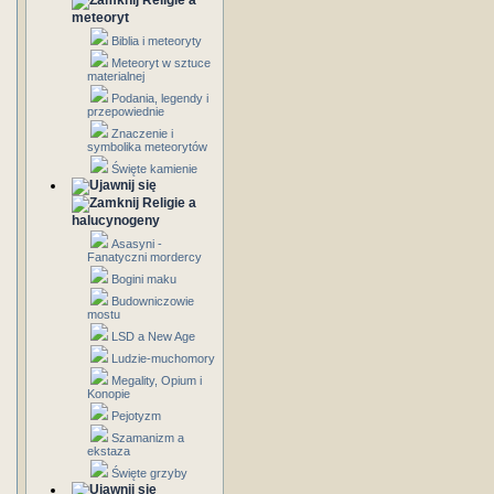
Religie a
meteoryt
Biblia i meteoryty
Meteoryt w sztuce
materialnej
Podania, legendy i
przepowiednie
Znaczenie i
symbolika meteorytów
Święte kamienie
Religie a
halucynogeny
Asasyni -
Fanatyczni mordercy
Bogini maku
Budowniczowie
mostu
LSD a New Age
Ludzie-muchomory
Megality, Opium i
Konopie
Pejotyzm
Szamanizm a
ekstaza
Święte grzyby