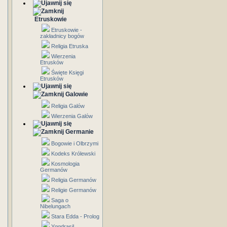
Etruskowie
Etruskowie -
zakładnicy bogów
Religia Etruska
Wierzenia
Etrusków
Święte Księgi
Etrusków
Galowie
Religia Galów
Wierzenia Galów
Germanie
Bogowie i Olbrzymi
Kodeks Królewski
Kosmologia
Germanów
Religia Germanów
Religie Germanów
Saga o
Nibelungach
Stara Edda - Prolog
Yggdrasil