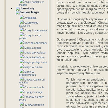
Znaki Zodiaku w
dwóch zasad nie mogło być tolerow
mitach
sakralnego: w przypadku zasady pierw
zgadzających się na marginalizację o
Magia
drogę dla nowych nieautoryzowanych ku
Astrologia
Obydwa z powyższych czynników spraw
prowadzące do prześladowań. Chrystiani
Czarownice
Litewskie
mogli dopuścić, aby obiekt ich czci zo
– nawet jako pierwszy pośród równy
Czary i czarownice
innych bogów – kiedy On się pojawiał, 
Czary i czarty
polskie
Gdyby pierwotni Chrystianie chcieli d
robiłby im żadnych trudności. Rzymiani
Kary za czarymary
czcić ich obiekt uwielbienia według i
Magia a religia
było pozostawione poza kontrolą. Do
Magia afrykańska
jednak dopuścić. Tym samym wkroc
społeczeństwa rzymskiego nie mogła
Magia babilońska
kultu religijnego.
Magia podbija świat
I właśnie to wywoływało gniew współc
Magia w islamie
gniew można odczytać z poniższeg
Magia w
wspomnianym wyżej
Oktawiuszu
:
średniowieczu
Te ich nocne zgromadzenia, 
Matka Joanna od
Aniołów
barbarzyńskimi ucztami, to 
jedności, lecz przestępstwa. T
O czarownicach
światła, którzy publicznie są 
O pojęciu magii
pleni się obficie tak ich w
zgromadzenia, jakie ci bezbo
Procesy o czary -
spelunkach rozrastają się po c
Prusy
zostać całkowicie wykorzenien
Sztuka wróżenia
ukrywanie i zatajanie przedmio