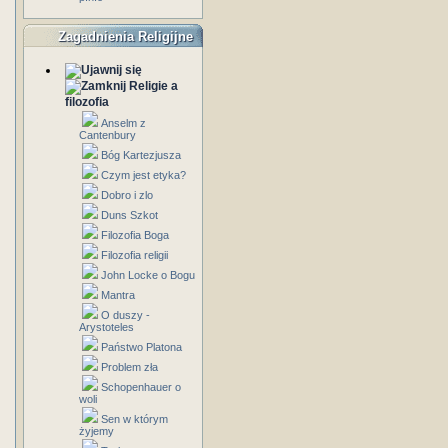
Zagadnienia Religijne
Religie a
filozofia
Anselm z
Cantenbury
Bóg Kartezjusza
Czym jest etyka?
Dobro i zlo
Duns Szkot
Filozofia Boga
Filozofia religii
John Locke o Bogu
Mantra
O duszy -
Arystoteles
Państwo Platona
Problem zła
Schopenhauer o
woli
Sen w którym
żyjemy