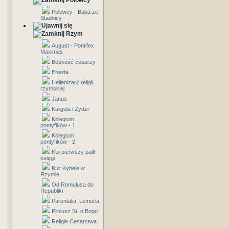
Połowcy
Połowcy - Baba ze
Stadnicy
Rzym
August - Pontifex
Maximus
Boskość cesarzy
Eneida
Hellenizacji religii
rzymskiej
Janus
Kaligula i Żydzi
Kolegium
pontyfików - 1
Kolegium
pontyfików - 2
Kto pierwszy palił
księgi
Kult Kybele w
Rzymie
Od Romulusa do
Republiki
Parentalia, Lemuria
Pliniusz St. o Bogu
Religie Cesarstwa