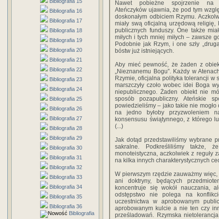
Bibliografia 15
Nawet pobieżne spojrzenie na s
Ateńczyków ujawnia, że pod tym wzgl
Bibliografia 16
doskonałym odbiciem Rzymu. Aczkolwie
Bibliografia 17
miały swą oficjalną urzędową religię,
publicznych funduszy. One także miały
Bibliografia 18
miłych i tych mniej miłych – zawsze 
Bibliografia 19
Podobnie jak Rzym, i one szły „drug
Bibliografia 20
bóstw już istniejących.
Bibliografia 21
Aby mieć pewność, że żaden z obiektó
Bibliografia 22
„Nieznanemu Bogu”. Każdy w Atenach 
Rzymie, oficjalna polityka tolerancji w
Bibliografia 23
marszczyły czoło wobec idei Boga wy
Bibliografia 24
niepublicznego. Żaden obiekt nie m
sposób pozapubliczny. Ateńskie s
Bibliografia 25
powiedzieliśmy – jako takie nie mogło
Bibliografia 26
na jedno byłoby przyzwoleniem na
Bibliografia 27
konsensusu świątynnego, z którego lu
(...)
Bibliografia 28
Bibliografia 29
Jak dotąd przedstawiliśmy wybrane p
sakralne. Podkreśliliśmy także, 
Bibliografia 30
monoteistyczna, aczkolwiek z reguły z
Bibliografia 31
na kilka innych charakterystycznych cec
Bibliografia 32
W pierwszym rzędzie zauważmy więc, 
Bibliografia 33
ani doktryny, będących przedmiote
Bibliografia 34
koncentruje się wokół nauczania, ale
odstępstwo nie polega na konflikc
Bibliografia 35
uczestnictwa w aprobowanym public
Bibliografia 36
aprobowanym kulcie a nie ten czy inn
Bibliografia
prześladowań. Rzymska nietolerancja