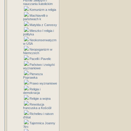
Piśmie Świętym i
nauczaniu katolickim
Komunizm a religia
Machiavelli o
państwach k
Matylda z Canossy
Mieszko I religia i
polityka
Neokonserwatyzm
w USA
Neopoganizm w
Niemczech
Pacelli i Pavelic
Państwo i związki
wyznaniowe
Pierwsza
Poprawka
Prawo wyznaniowe
Religia i
demokracja
Religie a wojna
Rewolucja
francuska a Kościół
Richelieu i raison
d'état
Tajemnica Joanny
'Arc