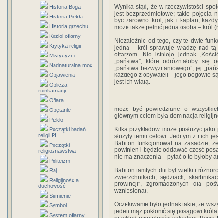
Wynika stąd, że w rzeczywistości społ
Historia Boga
jest bezprzedmiotowe; takie pojęcia 
Historia Piekła
być zarówno król, jak i kapłan, każd
Historia grzechu
może także pełnić jedna osoba – król 
Kozioł ofiarny
Niezależnie od tego, czy te dwie funkc
Krytyka religii
jedna – król sprawuje władzę nad tą 
ołtarzem. Nie istnieje jednak „Kośc
Mistycyzm
„państwa”, które odróżniałoby się 
Nadnaturalna moc
„państwa bezwyznaniowego”; jej „pańs
każdego z obywateli – jego bogowie są 
Objawienia
jest ich wiarą.
Oblicza
reinkarnacji
Ofiara
może być powiedziane o wszystkich 
Opętanie
głównym celem była dominacja religijne
Piekło
Kilka przykładów może posłużyć jako po
Początki badań
religii PL
służyły temu celowi. Jednym z nich jes
Babilon funkcjonował na zasadzie, że
Początki
powinien i będzie oddawać cześć posą
religioznawstwa
nie ma znaczenia – pytać o to byłoby 
Politeizm
Babilon tamtych dni był wielki i różno
Raj
zwierzchnikach, sędziach, skarbnika
Religijność a
prowincji”, zgromadzonych dla poś
duchowość
wzniesiona).
Sumienie
Oczekiwanie było jednak takie, że wszy
Symbol
jeden mąż pokłonić się posągowi króla
System ofiarny