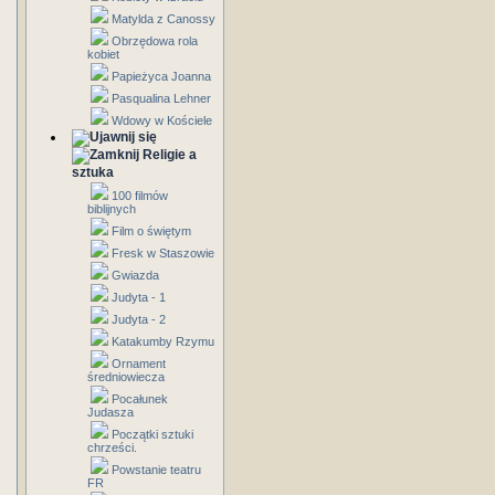
Matylda z Canossy
Obrzędowa rola
kobiet
Papieżyca Joanna
Pasqualina Lehner
Wdowy w Kościele
Religie a
sztuka
100 filmów
biblijnych
Film o świętym
Fresk w Staszowie
Gwiazda
Judyta - 1
Judyta - 2
Katakumby Rzymu
Ornament
średniowiecza
Pocałunek
Judasza
Początki sztuki
chrześci.
Powstanie teatru
FR