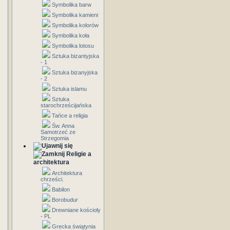
Symbolika barw
Symbolika kamieni
Symbolika kolorów
Symbolika koła
Symbolika lotosu
Sztuka bizantyjska
- 1
Sztuka bizanyjska
- 2
Sztuka islamu
Sztuka
starochrześcijańska
Tańce a religia
Św. Anna
Samotrzeć ze
Strzegomia
Religie a
architektura
Architektura
chrześci.
Babilon
Borobudur
Drewniane kościoły
- PL
Grecka świątynia