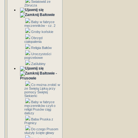
Światowid ze
Zbrucza
Bałtowie
Baby w fabryce
męczenników - cz. 2
Groby końskie
Obrzęd
ciałopalenia
Religia Bałtów
Uroczystości
pogrzebowe
Zaślubiny
Bałtowie -
Prusowie
Co można zrobić w
ze Świętą Lipką przy
pomocy Świętej
Siekierki
Baby w fabryce
męczenników czyli o
religii Prusów ciąg
dalszy
Baba Pruska z
Prątnicy
Do czego Prusom
służyły ścięte głowy