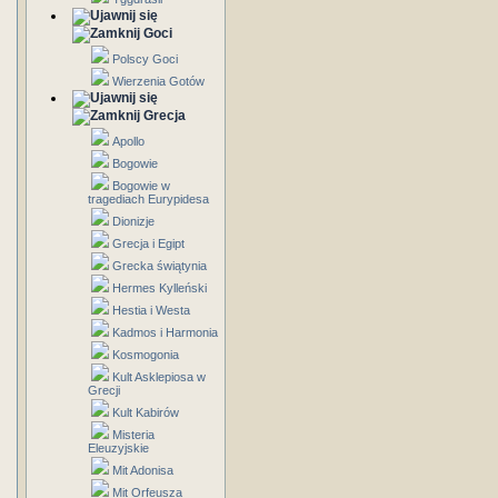
Goci
Polscy Goci
Wierzenia Gotów
Grecja
Apollo
Bogowie
Bogowie w
tragediach Eurypidesa
Dionizje
Grecja i Egipt
Grecka świątynia
Hermes Kylleński
Hestia i Westa
Kadmos i Harmonia
Kosmogonia
Kult Asklepiosa w
Grecji
Kult Kabirów
Misteria
Eleuzyjskie
Mit Adonisa
Mit Orfeusza