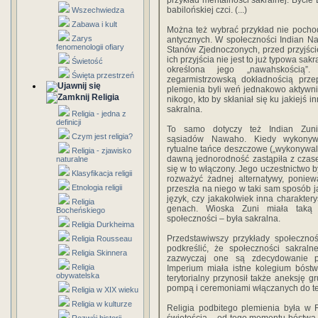
przykład mentalności sakralnej. Bycie
babilońskiej czci. (...)
Wszechwiedza
Zabawa i kult
Można też wybrać przykład nie pochod
Zarys
antycznych. W społeczności Indian N
fenomenologii ofiary
Stanów Zjednoczonych, przed przyjści
ich przyjścia nie jest to już typowa sa
Świetość
określona jego „nawahskością”.
Święta przestrzeń
zegarmistrzowską dokładnością przep
plemienia byli weń jednakowo aktywn
Religia
nikogo, kto by skłaniał się ku jakiejś 
sakralna.
Religia - jedna z
definicji
To samo dotyczy też Indian Zuni
Czym jest religia?
sąsiadów Nawaho. Kiedy wykonyw
rytualne tańce deszczowe („wykonywali
Religia - zjawisko
dawną jednorodność zastąpiła z czase
naturalne
się w to włączony. Jego uczestnictwo b
Klasyfikacja religii
rozważyć żadnej alternatywy, poniew
Etnologia religii
przeszła na niego w taki sam sposób j
język, czy jakakolwiek inna charaktery
Religia
genach. Wioska Zuni miała taką s
Bocheńskiego
społeczności – była sakralna.
Religia Durkheima
Przedstawiwszy przykłady społecznoś
Religia Rousseau
podkreślić, że społeczności sakral
Religia Skinnera
zazwyczaj one są zdecydowanie po
Religia
Imperium miała istne kolegium bóst
obywatelska
terytorialny przynosił także aneksję 
pompą i ceremoniami włączanych do t
Religia w XIX wieku
Religia w kulturze
Religia podbitego plemienia była w