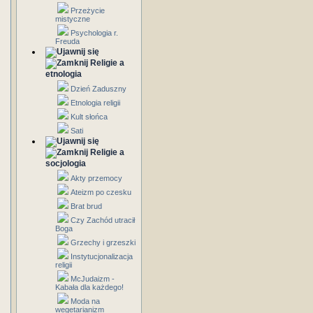
Przeżycie
mistyczne
Psychologia r.
Freuda
Religie a
etnologia
Dzień Zaduszny
Etnologia religii
Kult słońca
Sati
Religie a
socjologia
Akty przemocy
Ateizm po czesku
Brat brud
Czy Zachód utracił
Boga
Grzechy i grzeszki
Instytucjonalizacja
religii
McJudaizm -
Kabała dla każdego!
Moda na
wegetarianizm