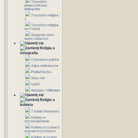
Turystyka
pielgrzymkowa -
bibliografia
Turystyka religijna
1
Turystyka religijna
we Francji
Świątynie które
warto zobaczyć
Religia a
etnografia
Cmentarze polskie
Jajka wielkanocne
Podłaźniczka
Stary rok
Upiór!
Wampiry i Wilkołaki
Religie a
kobieta
7 kobiet Watykanu
Kobieta w
chrzescijaństwie
Kobieta w czasach
wypraw krzyżowych
Kobiety w Izraelu