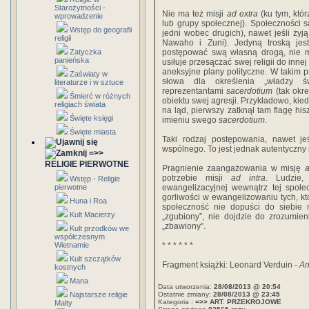
Starożytności -
Nie ma też misji
ad extra
(ku tym, któ
wprowadzenie
lub grupy społecznej). Społeczności s
Wstęp do geografii
jedni wobec drugich), nawet jeśli żyj
religii
Nawaho i Zuni). Jedyną troską je
Zatyczka
postępować swą własną drogą, nie m
panieńska
usiłuje przesączać swej religii do inne
aneksyjne plany polityczne. W takim 
Zaświaty w
słowa dla określenia „władzy św
literaturze i w sztuce
reprezentantami
sacerdotium
(tak okre
Śmierć w różnych
obiektu swej agresji. Przykładowo, kie
religiach świata
na ląd, pierwszy zatknął tam flagę h
Święte księgi
imieniu swego
sacerdotium
.
Święte miasta
Taki rodzaj postępowania, nawet j
wspólnego. To jest jednak autentyczny
=>>
RELIGIE PIERWOTNE
Pragnienie zaangażowania w misję
a
potrzebie misji
ad intra
. Ludzie,
Wstęp - Religie
pierwotne
ewangelizacyjnej wewnątrz tej społec
gorliwości w ewangelizowaniu tych, kt
Huna i Roa
społeczność nie dopuści do siebie 
Kult Macierzy
„zgubiony”, nie dojdzie do zrozumie
„zbawiony”.
Kult przodków we
współczesnym
Wietnamie
* * * * * *
Kult szczątków
Fragment książki: Leonard Verduin -
An
kostnych
Mana
Data utworzenia:
28/08/2013 @ 20:54
Najstarsze religie
Ostatnie zmiany:
28/08/2013 @ 23:45
Kategoria :
=>> ART. PRZEKROJOWE
Malty