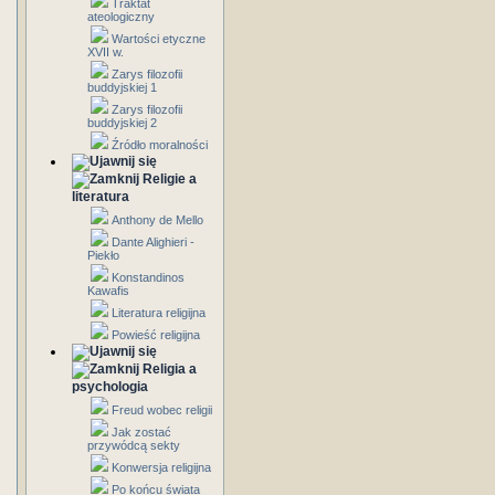
Traktat
ateologiczny
Wartości etyczne
XVII w.
Zarys filozofii
buddyjskiej 1
Zarys filozofii
buddyjskiej 2
Źródło moralności
Religie a
literatura
Anthony de Mello
Dante Alighieri -
Piekło
Konstandinos
Kawafis
Literatura religijna
Powieść religijna
Religia a
psychologia
Freud wobec religii
Jak zostać
przywódcą sekty
Konwersja religijna
Po końcu świata