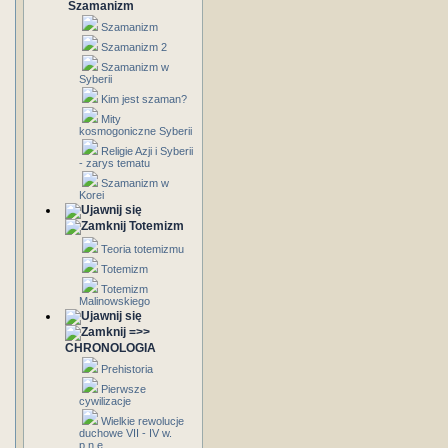
Szamanizm
Szamanizm
Szamanizm 2
Szamanizm w
Syberii
Kim jest szaman?
Mity
kosmogoniczne Syberii
Religie Azji i Syberii
- zarys tematu
Szamanizm w
Korei
Totemizm
Teoria totemizmu
Totemizm
Totemizm
Malinowskiego
=>>
CHRONOLOGIA
Prehistoria
Pierwsze
cywilizacje
Wielkie rewolucje
duchowe VII - IV w.
p.n.e