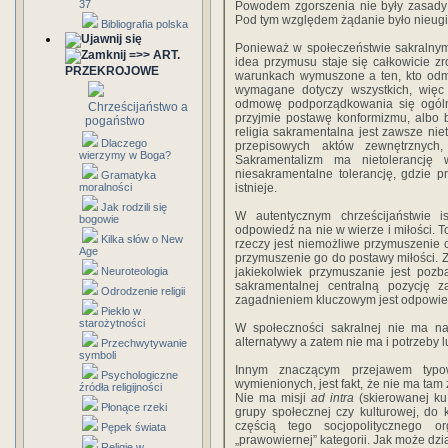
37
Powodem zgorszenia nie były zasady 
Pod tym względem żądanie było nieugię
Bibliografia polska
Ponieważ w społeczeństwie sakralnym 
=>> ART.
idea przymusu staje się całkowicie z
PRZEKROJOWE
warunkach wymuszone a ten, kto odma
wymagane dotyczy wszystkich, więc
odmowę podporządkowania się ogóln
Chrześcijaństwo a
przyjmie postawę konformizmu, albo b
pogaństwo
religia sakramentalna jest zawsze niet
Dlaczego
przepisowych aktów zewnętrznyc
wierzymy w Boga?
Sakramentalizm ma nietolerancję 
niesakramentalne tolerancję, gdzie 
Gramatyka
moralności
istnieje.
Jak rodzili się
W autentycznym chrześcijaństwie ist
bogowie
odpowiedź na nie w wierze i miłości. T
Kilka słów o New
rzeczy jest niemożliwe przymuszenie c
Age
przymuszenie go do postawy miłości. Z
Neuroteologia
jakiekolwiek przymuszanie jest pozb
sakramentalnej centralną pozycję z
Odrodzenie religii
zagadnieniem kluczowym jest odpowied
Piekło w
starożytności
W społeczności sakralnej nie ma n
alternatywy a zatem nie ma i potrzeby l
Przechwytywanie
symboli
Innym znaczącym przejawem typowe
Psychologiczne
wymienionych, jest fakt, że nie ma tam 
źródła religijności
Nie ma misji
ad intra
(skierowanej k
Płonące rzeki
grupy społecznej czy kulturowej, do 
częścią tego socjopolitycznego 
Pępek świata
„prawowiernej” kategorii. Jak może dzia
Religie w