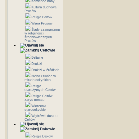
Kamienne baby
Kultura duchowa
Prusów
Religia Bałtów
Wiara Prusów
Ślady szamanizmu
w religijności
średniowiecznych
Prusów
Celtowie
Beltaine
Druidzi
Druidzi w źródłach
Niebo i słońce w
mitach celtyckich
Religia
starożytnych Celtów
Religie Celtów -
zarys tematu
Wierzenia
staroceltyckie
Wędrówki dusz u
Celtów
Dakowie
Religia Daków