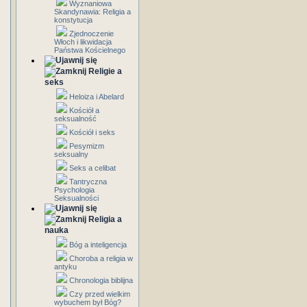
Wyznaniowa
Skandynawia: Religia a
konstytucja
Zjednoczenie
Włoch i likwidacja
Państwa Kościelnego
Religie a
seks
Heloiza i Abelard
Kościół a
seksualność
Kościół i seks
Pesymizm
seksualny
Seks a celibat
Tantryczna
Psychologia
Seksualności
Religia a
nauka
Bóg a inteligencja
Choroba a religia w
antyku
Chronologia biblijna
Czy przed wielkim
wybuchem był Bóg?