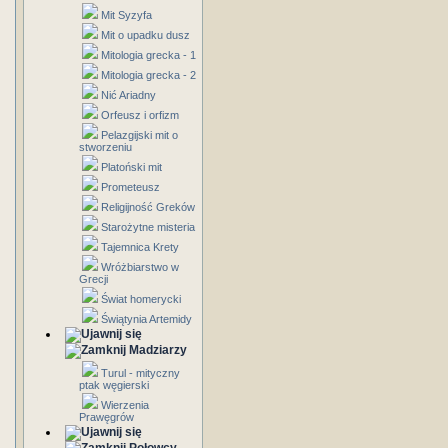
Mit Syzyfa
Mit o upadku dusz
Mitologia grecka - 1
Mitologia grecka - 2
Nić Ariadny
Orfeusz i orfizm
Pelazgijski mit o
stworzeniu
Platoński mit
Prometeusz
Religijność Greków
Starożytne misteria
Tajemnica Krety
Wróżbiarstwo w
Grecji
Świat homerycki
Świątynia Artemidy
Madziarzy
Turul - mityczny
ptak węgierski
Wierzenia
Prawęgrów