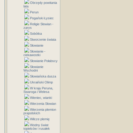
Obrzędy powitania
lata
Perun
Pogański Łysiec
Religie Słowian -
zarys
Sobótka
Stworzenie świata
Słowianie
Słowianie -
ciekawostki
Słowianie Połabscy
Słowianie
Wschodni
Słowiańska dusza
Ukraiński Olimp
W kraju Peruna,
Swaroga i Welesa
Wieniec, wianki
Wierzenia Słowian
Wierzenia plemion
prapolskich
Wilcze plemię
Wodny świat
topielców i rusałek