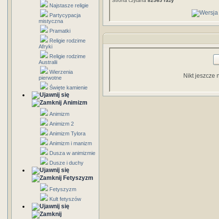
Strona czytana
82565 razy
Najstasze religie
Partycypacja
mistyczna
Pramatki
Religie rodzime
Afryki
Religie rodzime
Australii
Wierzenia
Nikt jeszcze 
pierwotne
Święte kamienie
Animizm
Animizm
Animizm 2
Animizm Tylora
Animizm i manizm
Dusza w animizmie
Dusze i duchy
Fetyszyzm
Fetyszyzm
Kult fetyszów