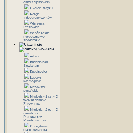
chrześcijaństwem
Okolice Bałtyku
Religie
Indoeuropejczyków
Wierzenia
Prasłowian
Współczesne
neopogaństwo
słowiańskie
Słowianie
Arkona
Badania nad
Słowianami
Kupalnocka
Ludowe
kosmogonie
Mazowsze
pogańskie
Mitologia - 1 cz. - O
wielkim dzbanie
Zerywanów
Mitologia - 2 cz. - O
narodzeniu
Przestworzy i
Przedstworzów
Obrzędowość
starosłowiańska