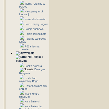
Mordy rytualne w
Polsce
Nieodparty urok
kastracji
Nowa duchowość
Piwo - napój Bogów
Policja duchowa
Religia i wspólnota
Religijne wędrówki
ludów
Różaniec na
zdrowie
Religie a
polityka
Boska polityka
Doktryna
Reagana
Hezbollah
wojownicy Boga
Historia wolności w
chrześ.
Islam kontra
hinduizm
Kara śmierci
Kara śmierci w