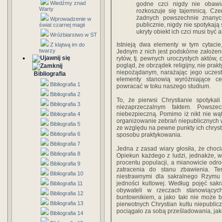
Wiedźmy znad
godne czci nigdy nie obawia
Warty
rozkoszuje się tajemnicą. Cze
żadnych powszechnie znanyc
Wprowadzenie w
publicznie, nigdy nie spotykają 
świat czarnej magii
ukryty obiekt ich czci musi być
Wróżbiarstwo w ST
Istnieją dwa elementy w tym cytacie
Z klątwą im do
twarzy
Jednym z nich jest podskórne założeni
rytów, tj. pewnych uroczystych aktów, 
pogląd, że obrządek religijny, nie pra
niepożądanym, narażając jego uczes
Bibliografia
elementy stanowią wyróżniające c
Bibliografia 1
powracać w toku naszego studium.
Bibliografia 2
To, że pierwsi Chrystianie spotykal
Bibliografia 3
niezaprzeczalnym faktem. Powsze
niebezpieczną. Pomimo iż nikt nie wątp
Bibliografia 4
organizowanie zebrań niepublicznych wy
Bibliografia 5
ze względu na pewne punkty ich chrysti
Bibliografia 6
sposobu praktykowania.
Bibliografia 7
Jedna z zasad wiary głosiła, że choc
Bibliografia 8
Opiekun każdego z ludzi, jednakże, 
procentu populacji, a mianowicie odro
Bibliografia 9
zatracenia do stanu zbawienia. Te
Bibliografia 10
niestrawnymi dla sakralnego Rzymu
jedności kultowej. Według pojęć sakr
Bibliografia 11
obywateli w rzeczach stanowiących
Bibliografia 12
buntownikiem, a jako taki nie może 
Bibliografia 13
pierwotnych Chrystian kultu niepublic
pociągało za sobą prześladowania, jakie
Bibliografia 14