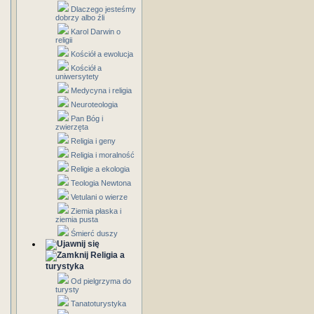
Dlaczego jesteśmy
dobrzy albo źli
Karol Darwin o
religii
Kościół a ewolucja
Kościół a
uniwersytety
Medycyna i religia
Neuroteologia
Pan Bóg i
zwierzęta
Religia i geny
Religia i moralność
Religie a ekologia
Teologia Newtona
Vetulani o wierze
Ziemia płaska i
ziemia pusta
Śmierć duszy
Religia a
turystyka
Od pielgrzyma do
turysty
Tanatoturystyka