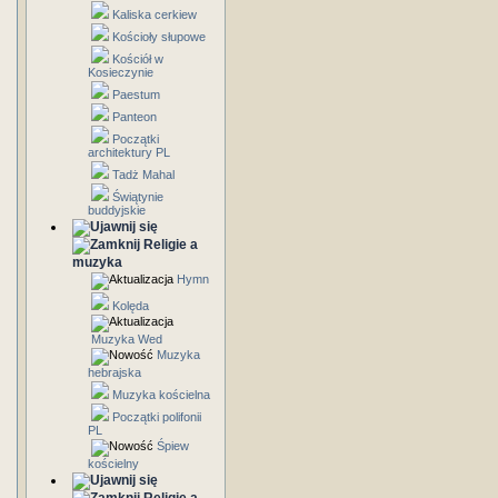
Kaliska cerkiew
Kościoły słupowe
Kościół w
Kosieczynie
Paestum
Panteon
Początki
architektury PL
Tadż Mahal
Świątynie
buddyjskie
Religie a
muzyka
Hymn
Kolęda
Muzyka Wed
Muzyka
hebrajska
Muzyka kościelna
Początki polifonii
PL
Śpiew
kościelny