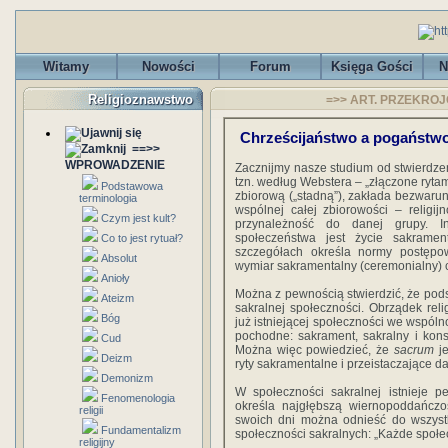
Witamy
Nowości
Forum
Księga Gości
N
Religioznawstwo
=>> ART. PRZEKROJO
Chrześcijaństwo a pogaństw
==>>
WPROWADZENIE
Zacznijmy nasze studium od stwierdzen
tzn. według Webstera – „złączone rytam
Podstawowa
zbiorową („stadną”), zakłada bezwarun
terminologia
wspólnej całej zbiorowości – religi
Czym jest kult?
przynależność do danej grupy. In
społeczeństwa jest życie sakrament
Co to jest rytuał?
szczegółach określa normy postępo
Absolut
wymiar sakramentalny (ceremonialny) 
Anioły
Można z pewnością stwierdzić, że podst
Ateizm
sakralnej społeczności. Obrządek relig
Bóg
już istniejącej społeczności we wspóln
pochodne: sakrament, sakralny i kon
Cud
Można więc powiedzieć, że
sacrum
j
Deizm
ryty sakramentalne i przeistaczające 
Demonizm
W społeczności sakralnej istnieje pe
Fenomenologia
określa najgłębszą wiernopoddańczo
religii
swoich dni można odnieść do wszystk
Fundamentalizm
społeczności sakralnych: „Każde społe
religijny