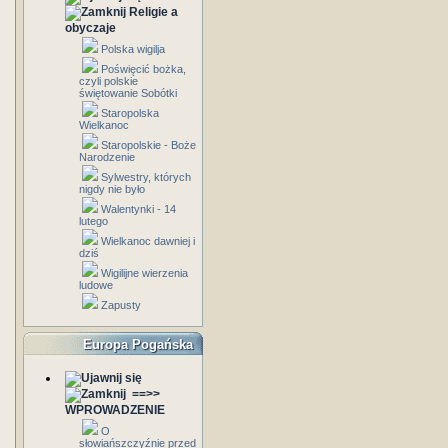
Religie a
obyczaje
Polska wigilja
Poświęcić bożka,
czyli polskie
świętowanie Sobótki
Staropolska
Wielkanoc
Staropolskie - Boże
Narodzenie
Sylwestry, których
nigdy nie było
Walentynki - 14
lutego
Wielkanoc dawniej i
dziś
Wigilijne wierzenia
ludowe
Zapusty
Europa Pogańska
==>>
WPROWADZENIE
O
słowiańszczyźnie przed