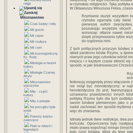
świętością – od tego momentu bóstwa
Rozwój historii
religii
w rzymskiej religijności. Taka polityka
W
Oktawiuszu
Minuciusa Felixa, czaso
Rzymianie służyli wszystkim 
Mitoznawstwo
rzymska ogarnęła cały świat.
Czas święty i mity
pierwszej euforii zwycięstwa
poszukując wszędzie obcych 
Mit grecki
wznosząc ołtarze nawet niez
Mit i epos
dzięki przejmowaniu rytów wsz
do rządzenia nimi.
Mit i kultura
Mit i sen
Z tych politycznych przyczyn bóstwo
skład panteonu bóstw Rzymu, a śpiew
Mit kosmogoniczny
równych praw jego członków wśród in
Ks. Rodz.
miejscu i o każdym czasie skłonić s
Mitologia w historii
sposób, w jaki średniowieczni Chrześci
kultury
Mitologie Czarnej
Rzy
Afryki
wci
federacją osiągniętą przez włączanie z
Mitoznawstwo
starożytne
nie mógł być monoteistyczny; w na
henoteistyczna (to jest, faworyzuj
Mity - część
uznawaniu prawdziwości innych bóst
kultury
polityką Rzymu było dla tych podbity
Mity o potopie
swoim bóstwie plemiennym jako o
p
nadal zachować ten sposób myślenia 
Na początku była
woda
więc do zniesienia.
Potwory ludzko-
Istniały jednak dwie restrykcje, dwa pu
zwierzęce
kończyła. Ograniczenia były następ
Ptaki w mitach i
miało prawa wypchnąć innego (innych) z
legendach
było czcić bóstwa, które do tego pan