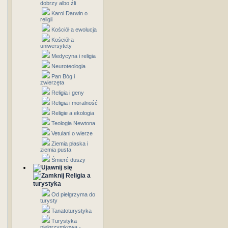
dobrzy albo źli
Karol Darwin o
religii
Kościół a ewolucja
Kościół a
uniwersytety
Medycyna i religia
Neuroteologia
Pan Bóg i
zwierzęta
Religia i geny
Religia i moralność
Religie a ekologia
Teologia Newtona
Vetulani o wierze
Ziemia płaska i
ziemia pusta
Śmierć duszy
Religia a
turystyka
Od pielgrzyma do
turysty
Tanatoturystyka
Turystyka
pielgrzymkowa -