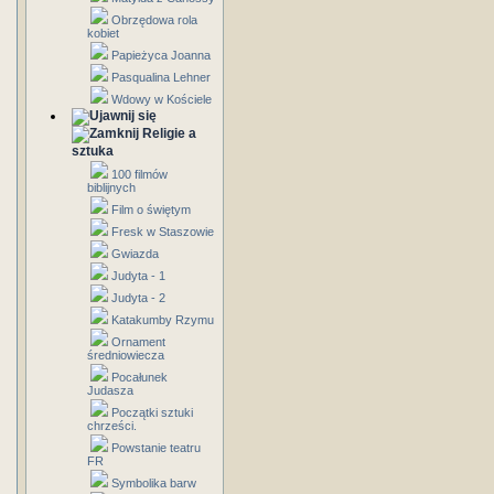
Obrzędowa rola
kobiet
Papieżyca Joanna
Pasqualina Lehner
Wdowy w Kościele
Religie a
sztuka
100 filmów
biblijnych
Film o świętym
Fresk w Staszowie
Gwiazda
Judyta - 1
Judyta - 2
Katakumby Rzymu
Ornament
średniowiecza
Pocałunek
Judasza
Początki sztuki
chrześci.
Powstanie teatru
FR
Symbolika barw