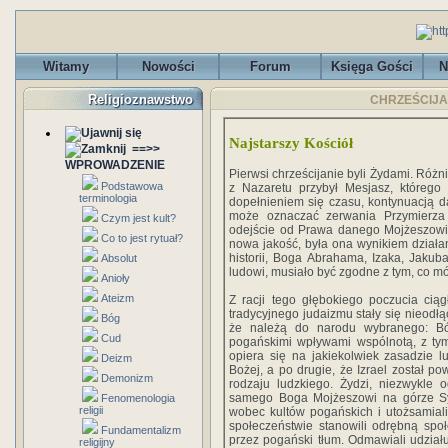
Witamy
Nowości
Forum
Księga Gości
N
Religioznawstwo
CHRZEŚCIJA
Najstarszy Kościół
==>>
WPROWADZENIE
Pierwsi chrześcijanie byli Żydami. Różn
Podstawowa
z Nazaretu przybył Mesjasz, którego 
terminologia
dopełnieniem się czasu, kontynuacją d
może oznaczać zerwania Przymierza
Czym jest kult?
odejście od Prawa danego Mojżeszowi 
Co to jest rytuał?
nowa jakość, była ona wynikiem działa
historii, Boga Abrahama, Izaka, Jakub
Absolut
ludowi, musiało być zgodne z tym, co mó
Anioły
Ateizm
Z racji tego głębokiego poczucia cią
tradycyjnego judaizmu stały się nieodłą
Bóg
że należą do narodu wybranego: Bóg
Cud
pogańskimi wpływami wspólnotą, z tym
opiera się na jakiekolwiek zasadzie 
Deizm
Bożej, a po drugie, że Izrael został p
Demonizm
rodzaju ludzkiego. Żydzi, niezwykle o
samego Boga Mojżeszowi na górze Sy
Fenomenologia
religii
wobec kultów pogańskich i utożsamia
społeczeństwie stanowili odrębną spo
Fundamentalizm
przez pogański tłum. Odmawiali udziału
religijny