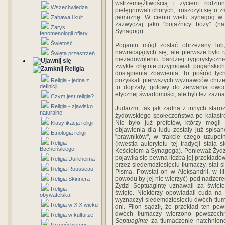
wstrzemięźliwością i życiem rodzin
Wszechwiedza
pielęgnowali chorych, troszczyli się o
jałmużnę. W cieniu wielu synagog w d
Zabawa i kult
zazwyczaj jako "bojaźnicy boży" (
Zarys
Synagogi).
fenomenologii ofiary
Świetość
Poganin mógł zostać obrzezany lub
nawracających się, ale pierwsze było r
Święta przestrzeń
niezadowoleniu bardziej rygorystyczni
zwykle chętnie przyjmowali pogańskic
Religia
dostąpienia zbawienia. To pośród tyc
pozyskali pierwszych wyznawców chrze
Religia - jedna z
definicji
to dojrzały, gotowy do zerwania owo
etycznej świadomości, ale byli też zazn
Czym jest religia?
Religia - zjawisko
Judaizm, tak jak żadna z innych staroż
naturalne
żydowskiego społeczeństwa po katastro
Nie było już profetów, którzy mog
Klasyfikacja religii
objawienia dla ludu zostały już spisa
Etnologia religii
"prawników", w trakcie czego uzupełn
Religia
(kwestia autorytetu tej tradycji stała
Bocheńskiego
Kościołem a Synagogą). Ponieważ Żydz
pojawiła się pewna liczba jej przekładó
Religia Durkheima
przez siedemdziesięciu tłumaczy, stał 
Religia Rousseau
Pisma. Powstał on w Aleksandrii, w II
powodu by jej nie wierzyć) pod nadzore
Religia Skinnera
Żydzi Septuagintę uznawali za święto
Religia
święto. Niektórzy opowiadali cuda na
obywatelska
wyznaczył siedemdziesięciu dwóch tłum
Religia w XIX wieku
dni. Filon sądził, że przekład ten p
dwóch tłumaczy wierzono powszechni
Religia w kulturze
Septuagintę
za tłumaczenie natchnione