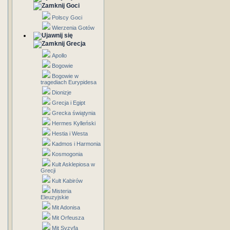
Goci
Polscy Goci
Wierzenia Gotów
Grecja
Apollo
Bogowie
Bogowie w
tragediach Eurypidesa
Dionizje
Grecja i Egipt
Grecka świątynia
Hermes Kylleński
Hestia i Westa
Kadmos i Harmonia
Kosmogonia
Kult Asklepiosa w
Grecji
Kult Kabirów
Misteria
Eleuzyjskie
Mit Adonisa
Mit Orfeusza
Mit Syzyfa