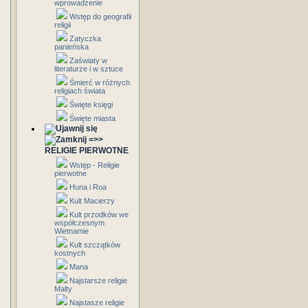
wprowadzenie
Wstęp do geografii
religii
Zatyczka
panieńska
Zaświaty w
literaturze i w sztuce
Śmierć w różnych
religiach świata
Święte księgi
Święte miasta
=>>
RELIGIE PIERWOTNE
Wstęp - Religie
pierwotne
Huna i Roa
Kult Macierzy
Kult przodków we
współczesnym
Wietnamie
Kult szczątków
kostnych
Mana
Najstarsze religie
Malty
Najstasze religie