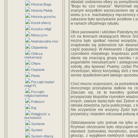
składali codzienne ofiary za pomyślno
Historia Boga
"Bogu ku czci cesarza". Wyróżniali s
znanym wszystkim wyrzeczeniem się wi
Historia Piekła
wieku p.n.e. machabejscy męczennicy 
Historia grzechu
zakazane było spożywanie posiłków z p
Kozioł ofiarny
w ramach oficjalnego rytuału.
Krytyka religii
Obce panowanie i ubóstwo Palestyny do
Mistycyzm
ich na terenach okalających Morze Śró
można było spotkać niemal wszędzie
Nadnaturalna moc
znajdowało się jedenaście lub dwanaś
Objawienia
część populacji. W Aleksandrii i Egipci
czynnikiem miejskiego krajobrazu pol
Oblicza
reinkarnacji
stanie się znaczącą grupą nacisku i 
pogańskimi mieszkańcami i pielęgnowal
Ofiara
sobotę, aby śpiewać
Psalmy
, czytać P
Opętanie
chrześcijan, którzy korzystają dziś z 
sensie spadkobiercami takiego sposobu
Piekło
Początki badań
Choć mocno rozproszeni, za pośrednictw
religii PL
dorocznego przesyłania datków na rze
Początki
Zdarzało się, że te transfery gotó
religioznawstwa
przysparzały kłopotów rzymskim władzom
innych, zawsze lepiej było dać Żydom w
Politeizm
istniała dziedzina życia publicznego, z 
Raj
Ale oczywiście nie wszyscy Żydzi byli t
przywódcy; niejeden odczuwał pokusę d
Religijność a
duchowość
Oddziaływanie szło jednak nie tylko w
Sumienie
Rzymian obrzezanie było obyczajem od
Symbol
standard żydowskiej moralności, prad
głosząc, z wyjątkiem niektórych radyk
System ofiarny