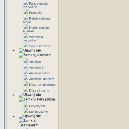
Partycypacja
mistyczna
Pramatki
Religie rodzime
Afryki
Religie rodzime
Australii
Wierzenia
pierwotne
Święte kamienie
Animizm
Animizm
Animizm 2
Animizm Tylora
Animizm i manizm
Dusza w animizmie
Dusze i duchy
Fetyszyzm
Fetyszyzm
Kult fetyszów
Szamanizm