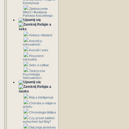
konstytucja
Zjednoczenie
Włoch i likwidacja
Państwa Kościelnego
Religie a
seks
Heloiza i Abelard
Kościół a
seksualność
Kościół i seks
Pesymizm
seksualny
Seks a celibat
Tantryczna
Psychologia
Seksualności
Religia a
nauka
Bóg a inteligencja
Choroba a religia w
antyku
Chronologia biblijna
Czy przed wielkim
wybuchem był Bóg?
Dlaczego jesteśmy