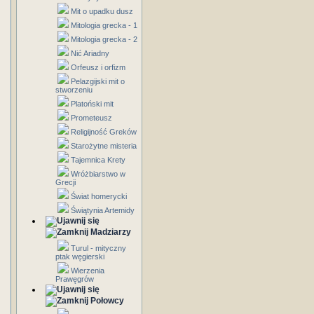
Mit o upadku dusz
Mitologia grecka - 1
Mitologia grecka - 2
Nić Ariadny
Orfeusz i orfizm
Pelazgijski mit o
stworzeniu
Platoński mit
Prometeusz
Religijność Greków
Starożytne misteria
Tajemnica Krety
Wróżbiarstwo w
Grecji
Świat homerycki
Świątynia Artemidy
Madziarzy
Turul - mityczny
ptak węgierski
Wierzenia
Prawęgrów
Połowcy