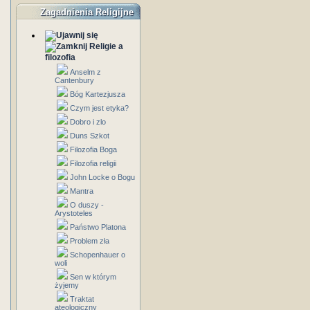
Zagadnienia Religijne
Religie a
filozofia
Anselm z
Cantenbury
Bóg Kartezjusza
Czym jest etyka?
Dobro i zlo
Duns Szkot
Filozofia Boga
Filozofia religii
John Locke o Bogu
Mantra
O duszy -
Arystoteles
Państwo Platona
Problem zła
Schopenhauer o
woli
Sen w którym
żyjemy
Traktat
ateologiczny