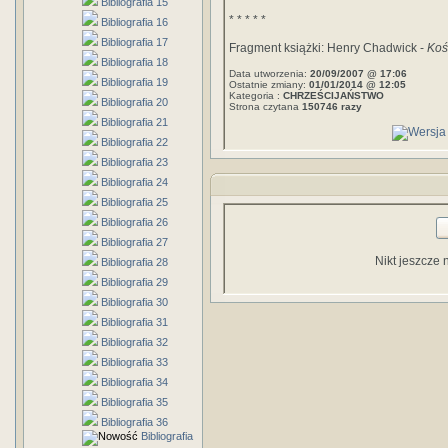
Bibliografia 15
* * * * *
Bibliografia 16
Bibliografia 17
Fragment książki: Henry Chadwick -
Koś
Bibliografia 18
Data utworzenia:
20/09/2007 @ 17:06
Bibliografia 19
Ostatnie zmiany:
01/01/2014 @ 12:05
Kategoria :
CHRZEŚCIJAŃSTWO
Bibliografia 20
Strona czytana
150746 razy
Bibliografia 21
Bibliografia 22
Bibliografia 23
Bibliografia 24
Bibliografia 25
Bibliografia 26
Bibliografia 27
Nikt jeszcze 
Bibliografia 28
Bibliografia 29
Bibliografia 30
Bibliografia 31
Bibliografia 32
Bibliografia 33
Bibliografia 34
Bibliografia 35
Bibliografia 36
Bibliografia