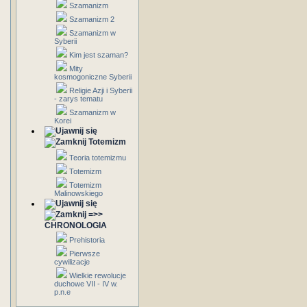
Szamanizm
Szamanizm 2
Szamanizm w
Syberii
Kim jest szaman?
Mity
kosmogoniczne Syberii
Religie Azji i Syberii
- zarys tematu
Szamanizm w
Korei
Totemizm
Teoria totemizmu
Totemizm
Totemizm
Malinowskiego
=>>
CHRONOLOGIA
Prehistoria
Pierwsze
cywilizacje
Wielkie rewolucje
duchowe VII - IV w.
p.n.e