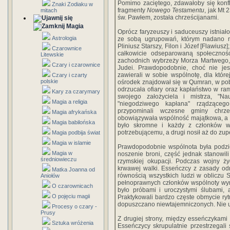
Pomimo zaciętego, zdawałoby się konfl
Znaki Zodiaku w
fragmenty
Nowego Testamentu
, jak Mt 
mitach
św. Pawłem, została chrześcijanami.
Magia
Oprócz faryzeuszy i saduceuszy istnia
Astrologia
ze sobą ugrupowań, którym nadano n
Pliniusz Starszy, Filon i Józef [Flawiusz
Czarownice
całkowicie odseparowaną społeczność
Litewskie
zachodnich wybrzeży Morza Martwego, 
Czary i czarownice
Judei. Prawdopodobnie, choć nie jes
zawierali w sobie wspólnotę, dla któr
Czary i czarty
polskie
ośrodek znajdował się w Qumran, w po
odrzucała ofiary oraz kapłaństwo w rama
Kary za czarymary
swojego założyciela i mistrza, "Na
Magia a religia
"niegodziwego kapłana" rządzące
przypominali wczesne gminy chrześ
Magia afrykańska
obowiązywała wspólność majątkowa, a pi
Magia babilońska
było skromne i każdy z członków w
potrzebującemu, a drugi nosił aż do zup
Magia podbija świat
Magia w islamie
Prawdopodobnie wspólnota była podzie
Magia w
noszenie broni, część jednak stanowi
średniowieczu
rzymskiej okupacji. Podczas wojny ży
krwawej walki. Esseńczcy z zasady od
Matka Joanna od
równością wszystkich ludzi w obliczu S
Aniołów
pełnoprawnych członków wspólnoty wym
O czarownicach
było próbami i uroczystymi ślubami,
O pojęciu magii
Praktykowali bardzo częste obmycie ryt
dopuszczano niewtajemniczonych. Nie u
Procesy o czary -
Prusy
Z drugiej strony, między esseńczykami 
Sztuka wróżenia
Esseńczycy skrupulatnie przestrzegali s