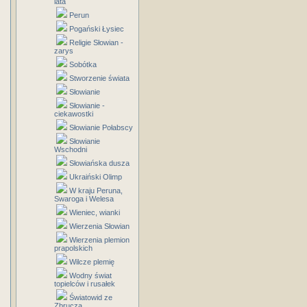
lata
Perun
Pogański Łysiec
Religie Słowian -
zarys
Sobótka
Stworzenie świata
Słowianie
Słowianie -
ciekawostki
Słowianie Połabscy
Słowianie
Wschodni
Słowiańska dusza
Ukraiński Olimp
W kraju Peruna,
Swaroga i Welesa
Wieniec, wianki
Wierzenia Słowian
Wierzenia plemion
prapolskich
Wilcze plemię
Wodny świat
topielców i rusałek
Światowid ze
Zbrucza