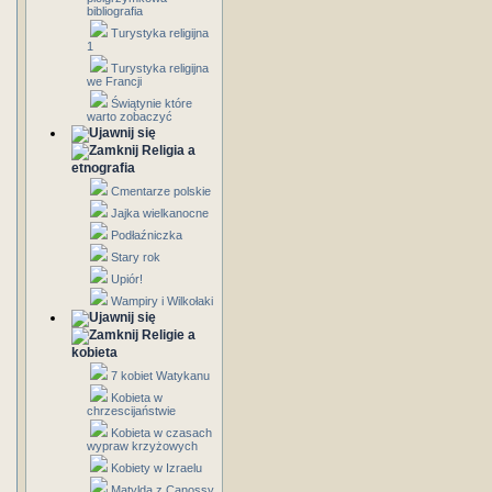
bibliografia
Turystyka religijna
1
Turystyka religijna
we Francji
Świątynie które
warto zobaczyć
Religia a
etnografia
Cmentarze polskie
Jajka wielkanocne
Podłaźniczka
Stary rok
Upiór!
Wampiry i Wilkołaki
Religie a
kobieta
7 kobiet Watykanu
Kobieta w
chrzescijaństwie
Kobieta w czasach
wypraw krzyżowych
Kobiety w Izraelu
Matylda z Canossy