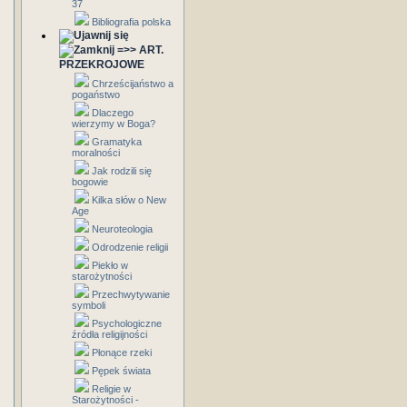
37
Bibliografia polska
=>> ART.
PRZEKROJOWE
Chrześcijaństwo a
pogaństwo
Dlaczego
wierzymy w Boga?
Gramatyka
moralności
Jak rodzili się
bogowie
Kilka słów o New
Age
Neuroteologia
Odrodzenie religii
Piekło w
starożytności
Przechwytywanie
symboli
Psychologiczne
źródła religijności
Płonące rzeki
Pępek świata
Religie w
Starożytności -