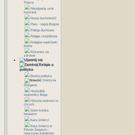
Polsce
Nieodparty urok
kastracji
Nowa duchowość
Piwo - napój Bogów
Policja duchowa
Religia i wspólnota
Religijne wędrówki
ludów
Różaniec na
zdrowie
Religie a
polityka
Boska polityka
Doktryna
Reagana
Hezbollah
wojownicy Boga
Historia wolności w
chrześ.
Islam kontra
hinduizm
Kara śmierci
Kara śmierci w
Piśmie Świętym i
nauczaniu katolickim