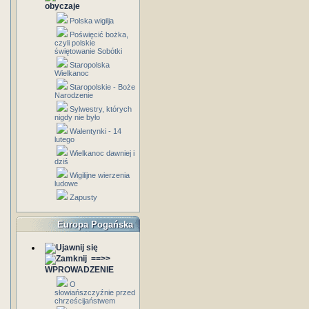
obyczaje
Polska wigilja
Poświęcić bożka,
czyli polskie
świętowanie Sobótki
Staropolska
Wielkanoc
Staropolskie - Boże
Narodzenie
Sylwestry, których
nigdy nie było
Walentynki - 14
lutego
Wielkanoc dawniej i
dziś
Wigilijne wierzenia
ludowe
Zapusty
Europa Pogańska
==>>
WPROWADZENIE
O
słowiańszczyźnie przed
chrześcijaństwem