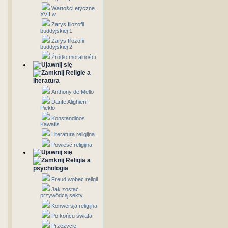
Wartości etyczne
XVII w.
Zarys filozofii
buddyjskiej 1
Zarys filozofii
buddyjskiej 2
Źródło moralności
Religie a
literatura
Anthony de Mello
Dante Alighieri -
Piekło
Konstandinos
Kawafis
Literatura religijna
Powieść religijna
Religia a
psychologia
Freud wobec religii
Jak zostać
przywódcą sekty
Konwersja religijna
Po końcu świata
Przeżycie