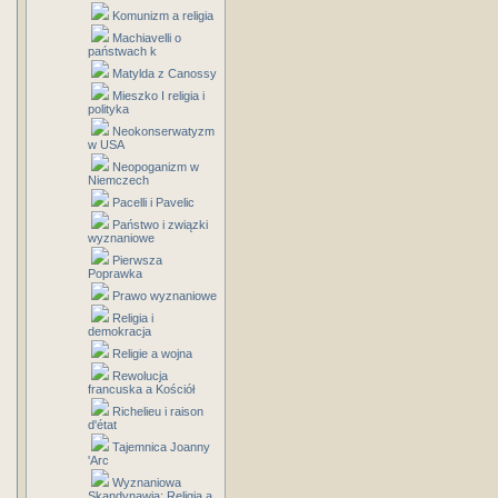
Komunizm a religia
Machiavelli o
państwach k
Matylda z Canossy
Mieszko I religia i
polityka
Neokonserwatyzm
w USA
Neopoganizm w
Niemczech
Pacelli i Pavelic
Państwo i związki
wyznaniowe
Pierwsza
Poprawka
Prawo wyznaniowe
Religia i
demokracja
Religie a wojna
Rewolucja
francuska a Kościół
Richelieu i raison
d'état
Tajemnica Joanny
'Arc
Wyznaniowa
Skandynawia: Religia a