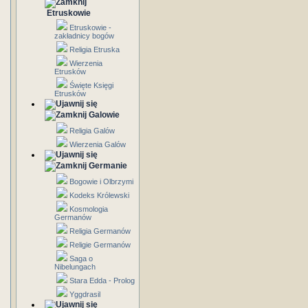
Etruskowie
Etruskowie -
zakładnicy bogów
Religia Etruska
Wierzenia
Etrusków
Święte Księgi
Etrusków
Galowie
Religia Galów
Wierzenia Galów
Germanie
Bogowie i Olbrzymi
Kodeks Królewski
Kosmologia
Germanów
Religia Germanów
Religie Germanów
Saga o
Nibelungach
Stara Edda - Prolog
Yggdrasil