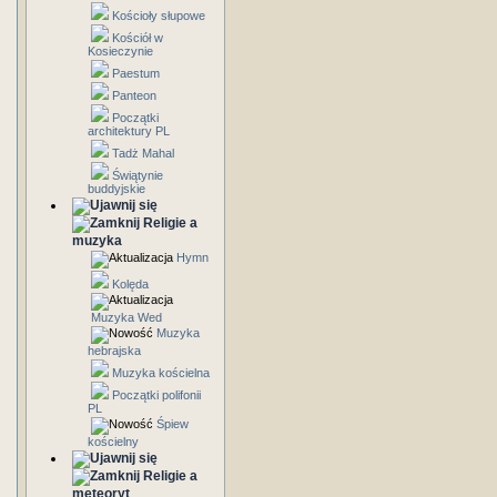
Kościoły słupowe
Kościół w
Kosieczynie
Paestum
Panteon
Początki
architektury PL
Tadż Mahal
Świątynie
buddyjskie
Religie a
muzyka
Hymn
Kolęda
Muzyka Wed
Muzyka
hebrajska
Muzyka kościelna
Początki polifonii
PL
Śpiew
kościelny
Religie a
meteoryt