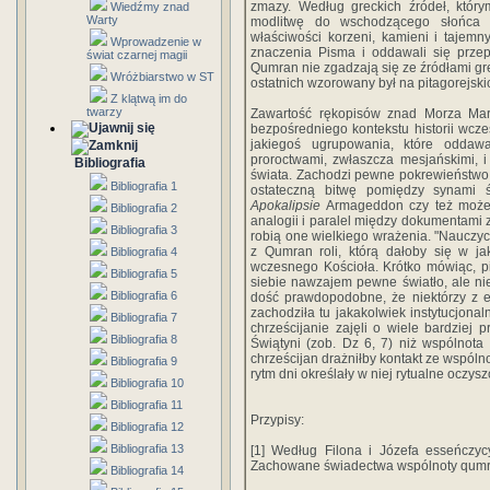
zmazy. Według greckich źródeł, któr
Wiedźmy znad
Warty
modlitwę do wschodzącego słońca i
właściwości korzeni, kamieni i tajem
Wprowadzenie w
znaczenia Pisma i oddawali się przep
świat czarnej magii
Qumran nie zgadzają się ze źródłami g
Wróżbiarstwo w ST
ostatnich wzorowany był na pitagorejski
Z klątwą im do
twarzy
Zawartość rękopisów znad Morza Mart
bezpośredniego kontekstu historii wcze
jakiegoś ugrupowania, które oddaw
proroctwami, zwłaszcza mesjańskimi,
Bibliografia
świata. Zachodzi pewne pokrewieństwo a
Bibliografia 1
ostateczną bitwę pomiędzy synami 
Apokalipsie
Armageddon czy też może
Bibliografia 2
analogii i paralel między dokumentami
Bibliografia 3
robią one wielkiego wrażenia. "Nauczyc
z Qumran roli, którą dałoby się w j
Bibliografia 4
wczesnego Kościoła. Krótko mówiąc, 
Bibliografia 5
siebie nawzajem pewne światło, ale nie
Bibliografia 6
dość prawdopodobne, że niektórzy z e
zachodziła tu jakakolwiek instytucjonal
Bibliografia 7
chrześcijanie zajęli o wiele bardziej 
Bibliografia 8
Świątyni (zob. Dz 6, 7) niż wspólnot
chrześcijan drażniłby kontakt ze wspólno
Bibliografia 9
rytm dni określały w niej rytualne oczyszcz
Bibliografia 10
Bibliografia 11
Przypisy:
Bibliografia 12
Bibliografia 13
[1] Według Filona i Józefa esseńczyc
Zachowane świadectwa wspólnoty qumrań
Bibliografia 14