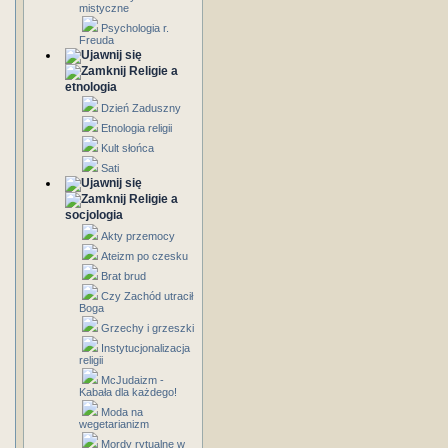
mistyczne
Psychologia r.
Freuda
Religie a
etnologia
Dzień Zaduszny
Etnologia religii
Kult słońca
Sati
Religie a
socjologia
Akty przemocy
Ateizm po czesku
Brat brud
Czy Zachód utracił
Boga
Grzechy i grzeszki
Instytucjonalizacja
religii
McJudaizm -
Kabała dla każdego!
Moda na
wegetarianizm
Mordy rytualne w