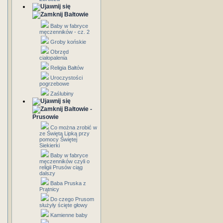
Bałtowie
Baby w fabryce
męczenników - cz. 2
Groby końskie
Obrzęd
ciałopalenia
Religia Bałtów
Uroczystości
pogrzebowe
Zaślubiny
Bałtowie -
Prusowie
Co można zrobić w
ze Świętą Lipką przy
pomocy Świętej
Siekierki
Baby w fabryce
męczenników czyli o
religii Prusów ciąg
dalszy
Baba Pruska z
Prątnicy
Do czego Prusom
służyły ścięte głowy
Kamienne baby