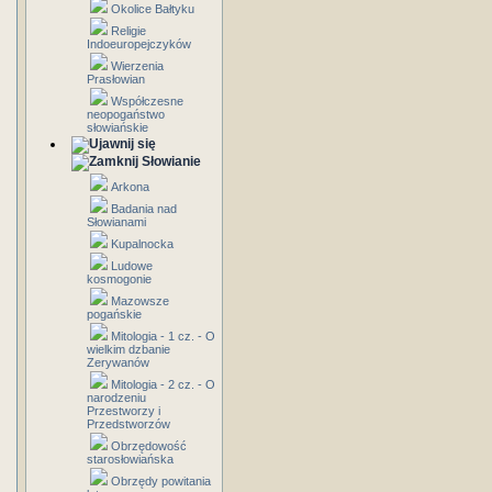
Okolice Bałtyku
Religie
Indoeuropejczyków
Wierzenia
Prasłowian
Współczesne
neopogaństwo
słowiańskie
Słowianie
Arkona
Badania nad
Słowianami
Kupalnocka
Ludowe
kosmogonie
Mazowsze
pogańskie
Mitologia - 1 cz. - O
wielkim dzbanie
Zerywanów
Mitologia - 2 cz. - O
narodzeniu
Przestworzy i
Przedstworzów
Obrzędowość
starosłowiańska
Obrzędy powitania