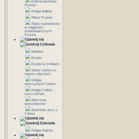
Kultura duchowa
Prusów
Religia Bałtów
Wiara Prusów
Ślady szamanizmu
w religijności
średniowiecznych
Prusów
Celtowie
Beltaine
Druidzi
Druidzi w źródłach
Niebo i słońce w
mitach celtyckich
Religia
starożytnych Celtów
Religie Celtów -
zarys tematu
Wierzenia
staroceltyckie
Wędrówki dusz u
Celtów
Dakowie
Religia Daków