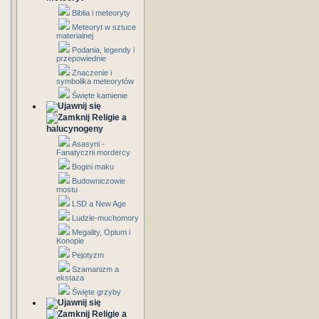
Biblia i meteoryty
Meteoryt w sztuce
materialnej
Podania, legendy i
przepowiednie
Znaczenie i
symbolika meteorytów
Święte kamienie
Religie a
halucynogeny
Asasyni -
Fanatyczni mordercy
Bogini maku
Budowniczowie
mostu
LSD a New Age
Ludzie-muchomory
Megality, Opium i
Konopie
Pejotyzm
Szamanizm a
ekstaza
Święte grzyby
Religie a