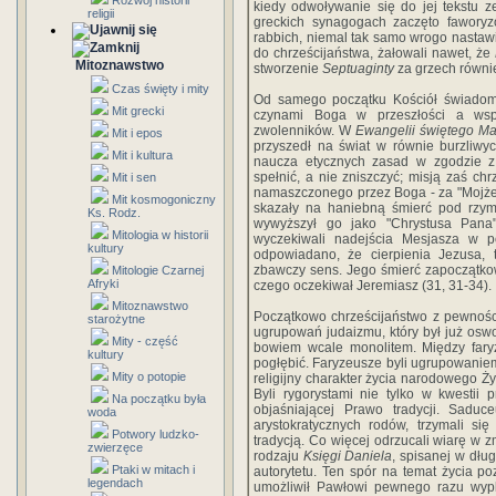
Rozwój historii
kiedy odwoływanie się do jej tekstu ze
religii
greckich synagogach zaczęto faworyzo
rabbich, niemal tak samo wrogo nastawi
do chrześcijaństwa, żałowali nawet, że
Mitoznawstwo
stworzenie
Septuaginty
za grzech równie 
Czas święty i mity
Od samego początku Kościół świadomy 
Mit grecki
czynami Boga w przeszłości a wspó
zwolenników. W
Ewangelii świętego M
Mit i epos
przyszedł na świat w równie burzliwy
Mit i kultura
naucza etycznych zasad w zgodzie z 
spełnić, a nie zniszczyć; misją zaś chr
Mit i sen
namaszczonego przez Boga - za "Mojże
Mit kosmogoniczny
skazały na haniebną śmierć pod rzym
Ks. Rodz.
wywyższył go jako "Chrystusa Pana
Mitologia w historii
wyczekiwali nadejścia Mesjasza w p
kultury
odpowiadano, że cierpienia Jezusa, t
zbawczy sens. Jego śmierć zapoczątko
Mitologie Czarnej
Afryki
czego oczekiwał Jeremiasz (31, 31-34).
Mitoznawstwo
Początkowo chrześcijaństwo z pewności
starożytne
ugrupowań judaizmu, który był już oswoj
Mity - część
bowiem wcale monolitem. Między faryz
kultury
pogłębić. Faryzeusze byli ugrupowaniem
Mity o potopie
religijny charakter życia narodowego Ż
Byli rygorystami nie tylko w kwestii
Na początku była
objaśniającej Prawo tradycji. Saduc
woda
arystokratycznych rodów, trzymali si
Potwory ludzko-
tradycją. Co więcej odrzucali wiarę w 
zwierzęce
rodzaju
Księgi Daniela
, spisanej w dłu
Ptaki w mitach i
autorytetu. Ten spór na temat życia 
legendach
umożliwił Pawłowi pewnego razu wyplą