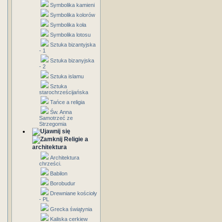
Symbolika kamieni
Symbolika kolorów
Symbolika koła
Symbolika lotosu
Sztuka bizantyjska
- 1
Sztuka bizanyjska
- 2
Sztuka islamu
Sztuka
starochrześcijańska
Tańce a religia
Św. Anna
Samotrzeć ze
Strzegomia
Religie a
architektura
Architektura
chrześci.
Babilon
Borobudur
Drewniane kościoły
- PL
Grecka świątynia
Kaliska cerkiew