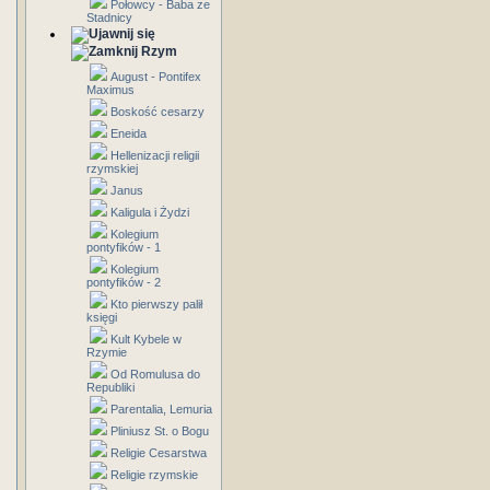
Połowcy - Baba ze
Stadnicy
Rzym
August - Pontifex
Maximus
Boskość cesarzy
Eneida
Hellenizacji religii
rzymskiej
Janus
Kaligula i Żydzi
Kolegium
pontyfików - 1
Kolegium
pontyfików - 2
Kto pierwszy palił
księgi
Kult Kybele w
Rzymie
Od Romulusa do
Republiki
Parentalia, Lemuria
Pliniusz St. o Bogu
Religie Cesarstwa
Religie rzymskie