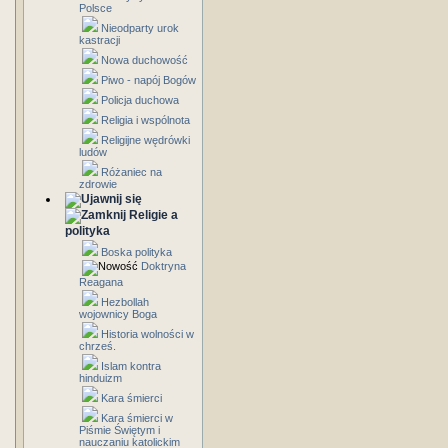
Polsce
Nieodparty urok
kastracji
Nowa duchowość
Piwo - napój Bogów
Policja duchowa
Religia i wspólnota
Religijne wędrówki
ludów
Różaniec na
zdrowie
Religie a
polityka
Boska polityka
Doktryna
Reagana
Hezbollah
wojownicy Boga
Historia wolności w
chrześ.
Islam kontra
hinduizm
Kara śmierci
Kara śmierci w
Piśmie Świętym i
nauczaniu katolickim