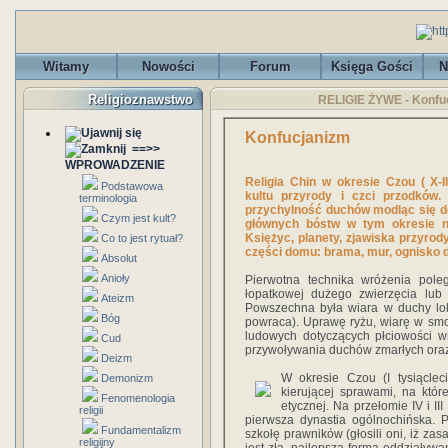
Witamy
Nowości
Forum
Księga Gości
N
Religioznawstwo
RELIGIE ŻYWE - Konfuc
Konfucjanizm
==>>
WPROWADZENIE
Religia Chin w okresie Czou ( X-I
Podstawowa
kultu przyrody
i
czci przodków
.
terminologia
przychylność duchów modląc się do 
Czym jest kult?
głównych bóstw w tym okresie nal
Księżyc, planety, zjawiska przyrody
Co to jest rytuał?
części domu: brama, mur, ognisko d
Absolut
Anioły
Pierwotna technika wróżenia pole
łopatkowej dużego zwierzęcia lub
Ateizm
Powszechna była wiara w duchy lok
Bóg
powraca). Uprawę ryżu, wiarę w smo
ludowych dotyczących płciowości w
Cud
przywoływania duchów zmarłych ora
Deizm
W okresie Czou (I tysiącleci
Demonizm
kierującej sprawami, na któ
Fenomenologia
etycznej. Na przełomie IV i II
religii
pierwsza dynastia ogólnochińska. 
Fundamentalizm
szkołę prawników (głosili oni, iż za
religijny