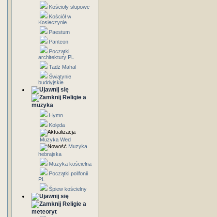
Kościoły słupowe
Kościół w
Kosieczynie
Paestum
Panteon
Początki
architektury PL
Tadż Mahal
Świątynie
buddyjskie
Religie a
muzyka
Hymn
Kolęda
Muzyka Wed
Muzyka
hebrajska
Muzyka kościelna
Początki polifonii
PL
Śpiew kościelny
Religie a
meteoryt