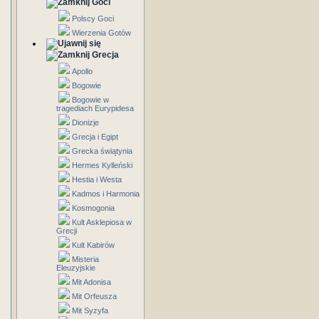
Goci
Polscy Goci
Wierzenia Gotów
Grecja
Apollo
Bogowie
Bogowie w
tragediach Eurypidesa
Dionizje
Grecja i Egipt
Grecka świątynia
Hermes Kylleński
Hestia i Westa
Kadmos i Harmonia
Kosmogonia
Kult Asklepiosa w
Grecji
Kult Kabirów
Misteria
Eleuzyjskie
Mit Adonisa
Mit Orfeusza
Mit Syzyfa