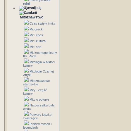
Rozwój historii
religii
Mitoznawstwo
Czas święty i mity
Mit grecki
Mit i epos
Mit i kultura
Mit i sen
Mit kosmogoniczny
Ks. Rodz.
Mitologia w historii
kultury
Mitologie Czarnej
Afryki
Mitoznawstwo
starożytne
Mity - część
kultury
Mity o potopie
Na początku była
woda
Potwory ludzko-
zwierzęce
Ptaki w mitach i
legendach