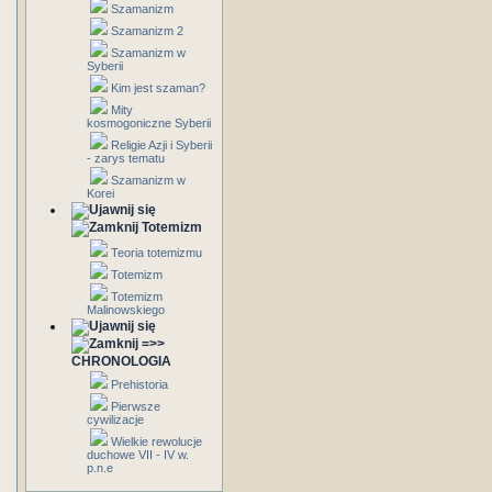
Szamanizm
Szamanizm 2
Szamanizm w
Syberii
Kim jest szaman?
Mity
kosmogoniczne Syberii
Religie Azji i Syberii
- zarys tematu
Szamanizm w
Korei
Totemizm
Teoria totemizmu
Totemizm
Totemizm
Malinowskiego
=>>
CHRONOLOGIA
Prehistoria
Pierwsze
cywilizacje
Wielkie rewolucje
duchowe VII - IV w.
p.n.e