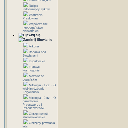
Okolice Bałtyku
Religie
Indoeuropejczyków
Wierzenia
Prasłowian
Współczesne
neopogaństwo
słowiańskie
Słowianie
Arkona
Badania nad
Słowianami
Kupalnocka
Ludowe
kosmogonie
Mazowsze
pogańskie
Mitologia - 1 cz. - O
wielkim dzbanie
Zerywanów
Mitologia - 2 cz. - O
narodzeniu
Przestworzy i
Przedstworzów
Obrzędowość
starosłowiańska
Obrzędy powitania
lata