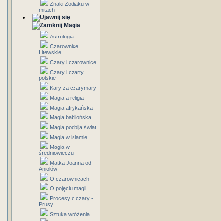
Znaki Zodiaku w
mitach
Magia
Astrologia
Czarownice
Litewskie
Czary i czarownice
Czary i czarty
polskie
Kary za czarymary
Magia a religia
Magia afrykańska
Magia babilońska
Magia podbija świat
Magia w islamie
Magia w
średniowieczu
Matka Joanna od
Aniołów
O czarownicach
O pojęciu magii
Procesy o czary -
Prusy
Sztuka wróżenia