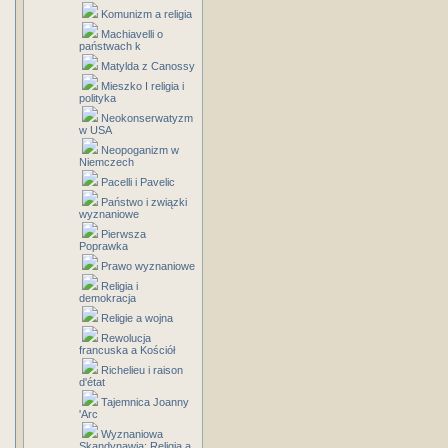
Komunizm a religia
Machiavelli o
państwach k
Matylda z Canossy
Mieszko I religia i
polityka
Neokonserwatyzm
w USA
Neopoganizm w
Niemczech
Pacelli i Pavelic
Państwo i związki
wyznaniowe
Pierwsza
Poprawka
Prawo wyznaniowe
Religia i
demokracja
Religie a wojna
Rewolucja
francuska a Kościół
Richelieu i raison
d'état
Tajemnica Joanny
'Arc
Wyznaniowa
Skandynawia: Religia a