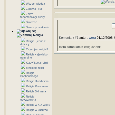
Wszechwiedza
Zabawa i kult
Zarys
fenomenologii ofiary
Świetość
Święta przestrzeń
Religia
Komentarz #1
autor :
wera
01/12/2008 
Religia - jedna z
definicji
extra zarobiłam 5-czkę dzienki
Czym jest religia?
Religia - zjawisko
naturalne
Klasyfikacja religii
Etnologia religii
Religia
Bocheńskiego
Religia Durkheima
Religia Rousseau
Religia Skinnera
Religia
obywatelska
Religia w XIX wieku
Religia w kulturze