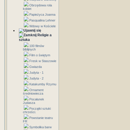
Obrzędowa rola
kobiet
Papieżyca Joanna
Pasqualina Lehner
Wdowy w Kościele
Religie a
sztuka
100 filmów
biblijnych
Film o świętym
Fresk w Staszowie
Gwiazda
Judyta - 1
Judyta - 2
Katakumby Rzymu
Ornament
średniowiecza
Pocałunek
Judasza
Początki sztuki
chrześci.
Powstanie teatru
FR
Symbolika barw