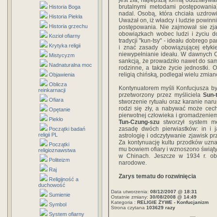
jest zła, najlepszą formą oddziaływan
brutalnymi metodami postępowania
Historia Boga
nadal. Osobą, która chciała uzdrow
Historia Piekła
Uważał on, iż władcy i ludzie powinn
Historia grzechu
postępowania. Nie zajmował sie zj
obowiązkach wobec ludzi i życiu d
Kozioł ofiarny
tradycji "kun-tsy" - ideału dobrego 
Krytyka religii
i znać zasady obowiązującej etyki
niewypełnianie ideału. W dawnych C
Mistycyzm
sankcją, że prowadziło nawet do sa
Nadnaturalna moc
rodzinne, a także życie jednostki. 
religią chińską, podlegał wielu zmia
Objawienia
Oblicza
Kontynuatorem myśli Konfucjusza b
reinkarnacji
przetworzony przez myśliciela
Sun-
Ofiara
stworzenie rytuału oraz karanie nar
rodzi się zły, a nabywać może cec
Opętanie
pierwotnej człowieka i gromadzeniem
Piekło
Tun-Czung-szu
stworzył system me
zasadę dwóch pierwiastków: in i 
Początki badań
religii PL
astrologię i odczytywanie zjawisk pr
Za kontynuację kultu przodków uzna
Początki
mu bowiem ofiary i wznoszono świątyn
religioznawstwa
w Chinach. Jeszcze w 1934 r. ob
Politeizm
narodowe.
Raj
Zarys tematu do rozwinięcia
Religijność a
duchowość
Data utworzenia:
08/12/2007 @ 18:31
Sumienie
Ostatnie zmiany:
30/08/2008 @ 14:49
Kategoria :
RELIGIE ŻYWE - Konfucjanizm
Symbol
Strona czytana
103629 razy
System ofiarny