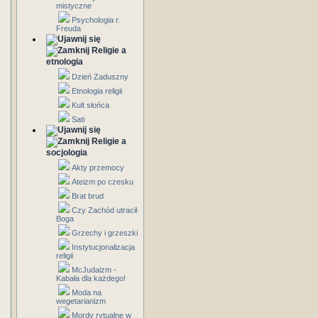
mistyczne
Psychologia r.
Freuda
Religie a
etnologia
Dzień Zaduszny
Etnologia religii
Kult słońca
Sati
Religie a
socjologia
Akty przemocy
Ateizm po czesku
Brat brud
Czy Zachód utracił
Boga
Grzechy i grzeszki
Instytucjonalizacja
religii
McJudaizm -
Kabała dla każdego!
Moda na
wegetarianizm
Mordy rytualne w