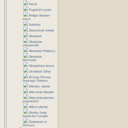
Perun
Pogański Łysiec
Religie Słowian -
zarys
Sobótka
Stworzenie świata
Słowianie
Słowianie -
ciekawostki
Słowianie Połabscy
Słowianie
Wschodni
Słowiańska dusza
Ukraiński Olimp
W kraju Peruna,
Swaroga i Welesa
Wieniec, wianki
Wierzenia Słowian
Wierzenia plemion
prapolskich
Wilcze plemię
Wodny świat
topielców i rusałek
Światowid ze
Zbrucza