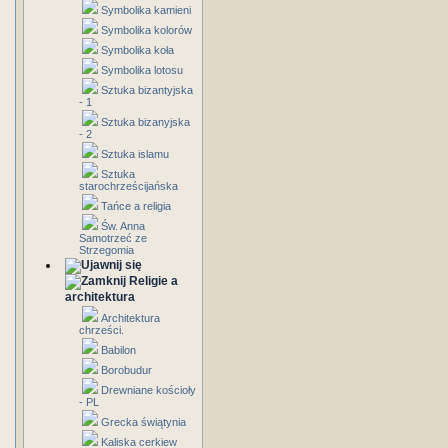
Symbolika kamieni
Symbolika kolorów
Symbolika koła
Symbolika lotosu
Sztuka bizantyjska
- 1
Sztuka bizanyjska
- 2
Sztuka islamu
Sztuka
starochrześcijańska
Tańce a religia
Św. Anna
Samotrzeć ze
Strzegomia
Religie a
architektura
Architektura
chrześci.
Babilon
Borobudur
Drewniane kościoły
- PL
Grecka świątynia
Kaliska cerkiew