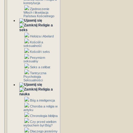
konstytucja
Zjednoczenie
Włoch i likwidacja
Państwa Kościelnego
Religie a
seks
Heloiza i Abelard
Kościół a
seksualność
Kościół i seks
Pesymizm
seksualny
Seks a celibat
Tantryczna
Psychologia
Seksualności
Religia a
nauka
Bóg a inteligencja
Choroba a religia w
antyku
Chronologia biblijna
Czy przed wielkim
wybuchem był Bóg?
Dlaczego jesteśmy