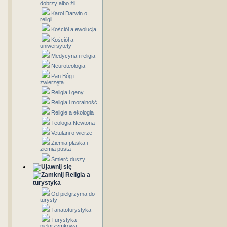
dobrzy albo źli
Karol Darwin o
religii
Kościół a ewolucja
Kościół a
uniwersytety
Medycyna i religia
Neuroteologia
Pan Bóg i
zwierzęta
Religia i geny
Religia i moralność
Religie a ekologia
Teologia Newtona
Vetulani o wierze
Ziemia płaska i
ziemia pusta
Śmierć duszy
Religia a
turystyka
Od pielgrzyma do
turysty
Tanatoturystyka
Turystyka
pielgrzymkowa -