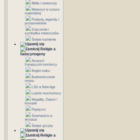
Biblia i meteoryty
Meteoryt w sztuce
materialnej
Podania, legendy i
przepowiednie
Znaczenie i
symbolika meteorytów
Święte kamienie
Religie a
halucynogeny
Asasyni -
Fanatyczni mordercy
Bogini maku
Budowniczowie
mostu
LSD a New Age
Ludzie-muchomory
Megality, Opium i
Konopie
Pejotyzm
Szamanizm a
ekstaza
Święte grzyby
Religie a