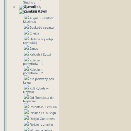
Stadnicy
Rzym
August - Pontifex
Maximus
Boskość cesarzy
Eneida
Hellenizacji religii
rzymskiej
Janus
Kaligula i Żydzi
Kolegium
pontyfików - 1
Kolegium
pontyfików - 2
Kto pierwszy palił
księgi
Kult Kybele w
Rzymie
Od Romulusa do
Republiki
Parentalia, Lemuria
Pliniusz St. o Bogu
Religie Cesarstwa
Religie rzymskie
Wczesna religia