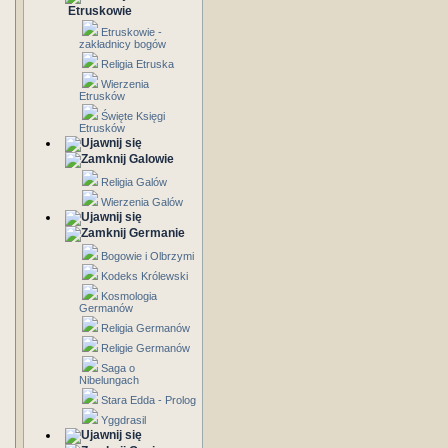
Etruskowie
Etruskowie -
zakładnicy bogów
Religia Etruska
Wierzenia
Etrusków
Święte Księgi
Etrusków
Galowie
Religia Galów
Wierzenia Galów
Germanie
Bogowie i Olbrzymi
Kodeks Królewski
Kosmologia
Germanów
Religia Germanów
Religie Germanów
Saga o
Nibelungach
Stara Edda - Prolog
Yggdrasil