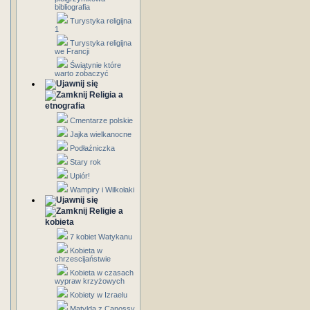
bibliografia
Turystyka religijna
1
Turystyka religijna
we Francji
Świątynie które
warto zobaczyć
Religia a
etnografia
Cmentarze polskie
Jajka wielkanocne
Podłaźniczka
Stary rok
Upiór!
Wampiry i Wilkołaki
Religie a
kobieta
7 kobiet Watykanu
Kobieta w
chrzescijaństwie
Kobieta w czasach
wypraw krzyżowych
Kobiety w Izraelu
Matylda z Canossy