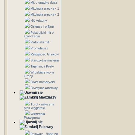
Mit o upadku dusz
Mitologia grecka - 1
Mitologia grecka - 2
Nić Ariadny
Orfeusz i orfizm
Pelazgijski mit o
stworzeniu
Platoński mit
Prometeusz
Religijność Greków
Starożytne misteria
Tajemnica Krety
Wróżbiarstwo w
Grecji
Świat homerycki
Świątynia Artemidy
Madziarzy
Turul - mityczny
ptak węgierski
Wierzenia
Prawęgrów
Połowcy
Połowcy - Baba ze