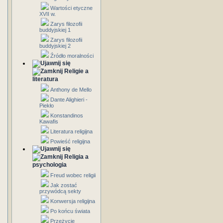
Wartości etyczne
XVII w.
Zarys filozofii
buddyjskiej 1
Zarys filozofii
buddyjskiej 2
Źródło moralności
Religie a
literatura
Anthony de Mello
Dante Alighieri -
Piekło
Konstandinos
Kawafis
Literatura religijna
Powieść religijna
Religia a
psychologia
Freud wobec religii
Jak zostać
przywódcą sekty
Konwersja religijna
Po końcu świata
Przeżycie