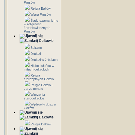
Prusów
Religia Bałtów
Wiara Prusów
Ślady szamanizmu
w religijności
średniowiecznych
Prusów
Celtowie
Beltaine
Druidzi
Druidzi w źródłach
Niebo i słońce w
mitach celtyckich
Religia
starożytnych Celtów
Religie Celtów -
zarys tematu
Wierzenia
staroceltyckie
Wędrówki dusz u
Celtów
Dakowie
Religia Daków