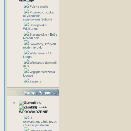
obyczaje
Polska wigilja
Poświęcić bożka,
czyli polskie
świętowanie Sobótki
Staropolska
Wielkanoc
Staropolskie - Boże
Narodzenie
Sylwestry, których
nigdy nie było
Walentynki - 14
lutego
Wielkanoc dawniej i
dziś
Wigilijne wierzenia
ludowe
Zapusty
Europa Pogańska
==>>
WPROWADZENIE
O
słowiańszczyźnie przed
chrześcijaństwem