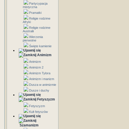
Partycypacja
mistyczna
Pramatki
Religie rodzime
Afryki
Religie rodzime
Australii
Wierzenia
pierwotne
Święte kamienie
Animizm
Animizm
Animizm 2
Animizm Tylora
Animizm i manizm
Dusza w animizmie
Dusze i duchy
Fetyszyzm
Fetyszyzm
Kult fetyszów
Szamanizm