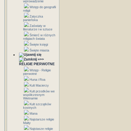
wprowadzenie
Wstęp do geografii
religii
Zatyczka
panieńska
Zaświaty w
literaturze i w sztuce
Śmierć w różnych
religiach świata
Święte księgi
Święte miasta
=>>
RELIGIE PIERWOTNE
Wstęp - Religie
pierwotne
Huna i Roa
Kult Macierzy
Kult przodków we
współczesnym
Wietnamie
Kult szczątków
kostnych
Mana
Najstarsze religie
Malty
Najstasze religie