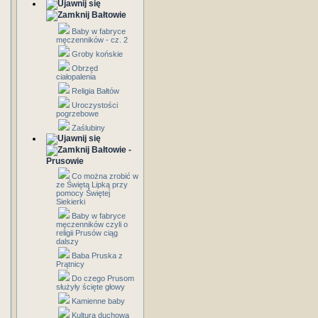
Bałtowie
Baby w fabryce
męczenników - cz. 2
Groby końskie
Obrzęd
ciałopalenia
Religia Bałtów
Uroczystości
pogrzebowe
Zaślubiny
Bałtowie -
Prusowie
Co można zrobić w
ze Świętą Lipką przy
pomocy Świętej
Siekierki
Baby w fabryce
męczenników czyli o
religii Prusów ciąg
dalszy
Baba Pruska z
Prątnicy
Do czego Prusom
służyły ścięte głowy
Kamienne baby
Kultura duchowa