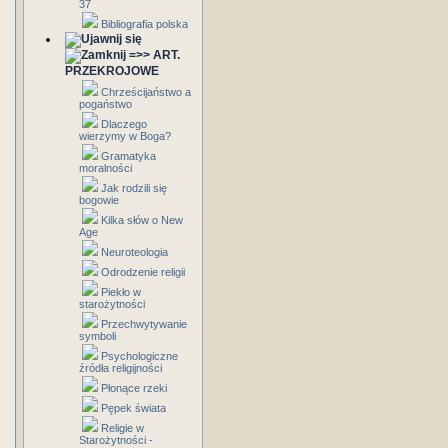
37
Bibliografia polska
=>> ART.
PRZEKROJOWE
Chrześcijaństwo a
pogaństwo
Dlaczego
wierzymy w Boga?
Gramatyka
moralności
Jak rodzili się
bogowie
Kilka słów o New
Age
Neuroteologia
Odrodzenie religii
Piekło w
starożytności
Przechwytywanie
symboli
Psychologiczne
źródła religijności
Płonące rzeki
Pępek świata
Religie w
Starożytności -