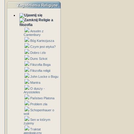
Zagadnienia Religijne
Religie a
filozofia
Anselm z
Cantenbury
Bóg Kartezjusza
Czym jest etyka?
Dobro i zlo
Duns Szkot
Filozofia Boga
Filozofia religii
John Locke o Bogu
Mantra
O duszy -
Arystoteles
Państwo Platona
Problem zła
Schopenhauer o
woli
Sen w którym
żyjemy
Traktat
ateologiczny