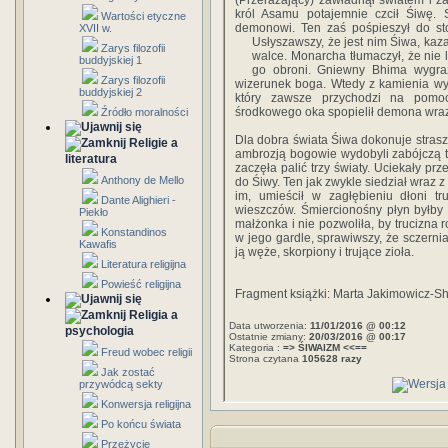
(Przerażający) zawładnął światem i 
król Asamu potajemnie czcił Śiwę. S
Wartości etyczne
demonowi. Ten zaś pośpieszył do sto
XVII w.
Usłyszawszy, że jest nim Śiwa, kaz
Zarys filozofii
walce. Monarcha tłumaczył, że nie 
buddyjskiej 1
go obroni. Gniewny Bhima wygraż
Zarys filozofii
wizerunek boga. Wtedy z kamienia wys
buddyjskiej 2
który zawsze przychodzi na pomo
środkowego oka spopielił demona wraz 
Źródło moralności
Dla dobra świata Śiwa dokonuje stras
Religie a
ambrozją bogowie wydobyli zabójczą t
literatura
zaczęła palić trzy światy. Uciekały pr
Anthony de Mello
do Śiwy. Ten jak zwykle siedział wraz 
im, umieścił w zagłębieniu dłoni tr
Dante Alighieri -
wieszczów. Śmiercionośny płyn byłby 
Piekło
małżonka i nie pozwoliła, by trucizna 
Konstandinos
w jego gardle, sprawiwszy, że sczernia
Kawafis
ją węże, skorpiony i trujące zioła.
Literatura religijna
Powieść religijna
Fragment książki: Marta Jakimowicz-Sh
Religia a
Data utworzenia:
11/01/2016 @ 00:12
psychologia
Ostatnie zmiany:
20/03/2016 @ 00:17
Kategoria :
=> ŚIWAIZM <<==
Freud wobec religii
Strona czytana
105628 razy
Jak zostać
przywódcą sekty
Konwersja religijna
Po końcu świata
Przeżycie