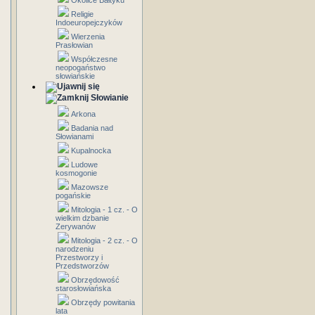
Okolice Bałtyku
Religie
Indoeuropejczyków
Wierzenia
Prasłowian
Współczesne
neopogaństwo
słowiańskie
Słowianie
Arkona
Badania nad
Słowianami
Kupalnocka
Ludowe
kosmogonie
Mazowsze
pogańskie
Mitologia - 1 cz. - O
wielkim dzbanie
Zerywanów
Mitologia - 2 cz. - O
narodzeniu
Przestworzy i
Przedstworzów
Obrzędowość
starosłowiańska
Obrzędy powitania
lata