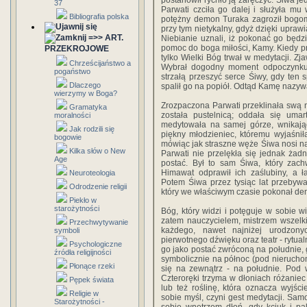
postanowił rychło ją zaręczyć. Śiwa je
37
Parwati czciła go dalej i służyła mu
Bibliografia polska
potężny demon Turaka zagroził bogom i
przy tym nietykalny, gdyż dzięki upraw
=>> ART.
Niebianie uznali, iż pokonać go będz
pomoc do boga miłości, Kamy. Kiedy prz
PRZEKROJOWE
tylko Wielki Bóg trwał w medytacji. Z
Chrześcijaństwo a
Wybrał dogodny moment odpoczynku 
pogaństwo
strzałą przeszyć serce Śiwy, gdy ten 
Dlaczego
spalił go na popiół. Odtąd Kamę nazyw
wierzymy w Boga?
Zrozpaczona Parwati przeklinała swą n
Gramatyka
została pustelnicą; oddała się uma
moralności
medytowała na samej górze, wnikając
Jak rodzili się
piękny młodzieniec, któremu wyjaśnił
bogowie
mówiąc jak straszne węże Śiwa nosi na 
Kilka słów o New
Parwati nie przelękła się jednak ża
Age
postać. Był to sam Śiwa, który zach
Himawat odprawił ich zaślubiny, a 
Neuroteologia
Potem Śiwa przez tysiąc lat przebywał
Odrodzenie religii
który we właściwym czasie pokonał de
Piekło w
starożytności
Bóg, który widzi i potęguje w sobie 
zatem nauczycielem, mistrzem wszelk
Przechwytywanie
każdego, nawet najniżej urodzon
symboli
pierwotnego dźwięku oraz teatr - rytual
Psychologiczne
go jako postać zwróconą na południe,
źródła religijności
symbolicznie na północ (pod nieruch
Płonące rzeki
się na zewnątrz - na południe. Pod 
Czteroręki trzyma w dłoniach różaniec
Pępek świata
lub też roślinę, która oznacza wyjśc
Religie w
sobie myśl, czyni gest medytacji. Sa
Starożytności -