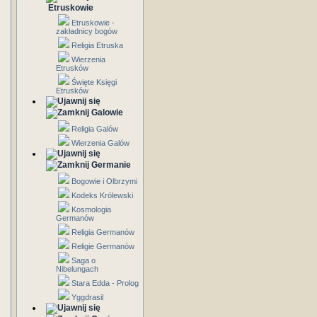
Etruskowie
Etruskowie -
zakładnicy bogów
Religia Etruska
Wierzenia
Etrusków
Święte Księgi
Etrusków
Galowie
Religia Galów
Wierzenia Galów
Germanie
Bogowie i Olbrzymi
Kodeks Królewski
Kosmologia
Germanów
Religia Germanów
Religie Germanów
Saga o
Nibelungach
Stara Edda - Prolog
Yggdrasil