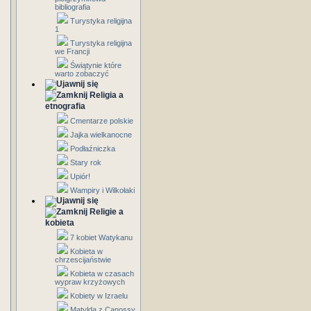
bibliografia
Turystyka religijna
1
Turystyka religijna
we Francji
Świątynie które
warto zobaczyć
Religia a
etnografia
Cmentarze polskie
Jajka wielkanocne
Podłaźniczka
Stary rok
Upiór!
Wampiry i Wilkołaki
Religie a
kobieta
7 kobiet Watykanu
Kobieta w
chrzescijaństwie
Kobieta w czasach
wypraw krzyżowych
Kobiety w Izraelu
Matylda z Canossy