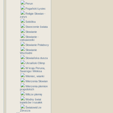
Perun
Pogański Łysiec
Religie Słowian -
zarys
Sobótka
Stworzenie świata
Słowianie
Słowianie -
ciekawostki
Słowianie Połabscy
Słowianie
Wschodni
Słowiańska dusza
Ukraiński Olimp
W kraju Peruna,
Swaroga i Welesa
Wieniec, wianki
Wierzenia Słowian
Wierzenia plemion
prapolskich
Wilcze plemię
Wodny świat
topielców i rusałek
Światowid ze
Zbrucza