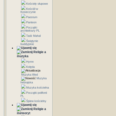
Kościoły słupowe
Kościół w
Kosieczynie
Paestum
Panteon
Początki
architektury PL
Tadż Mahal
Świątynie
buddyjskie
Religie a
muzyka
Hymn
Kolęda
Muzyka Wed
Muzyka
hebrajska
Muzyka kościelna
Początki polifonii
PL
Śpiew kościelny
Religie a
meteoryt