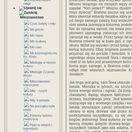
zniszczeń świata, gdy wszystko spoc
Rozwój historii
religii
Wisznu leżącego na zwojach węży ni
zapytał: "Kim jesteś?" Wisznu zbudził 
moje dziecię!" Brahma poczuł się ur
który stworzył miliardy światów, który j
Mitoznawstwo
od niego samego zależą losy wszechświa
Czas święty i mity
nimi wielka jaśniejąca kolumna podob
Nie do opisania wprost, nie miała po
Mit grecki
płomieni zapragnął zobaczyć ich źró
Mit i epos
zanurzył się w wodę. Przez tysiąc lat 
Brahma zmienił się w biała gęś. o ogn
Mit i kultura
strony. Wzbił się wysoko i przez tysiąc l
Mit i sen
końca kolumny. Obaj bogowie powróci
Mit kosmogoniczny
przyznać się do porażki i twierdził, i
Ks. Rodz.
ognistego słupa wyszedł Śiwa i stanął
rzekł iż on tylko jest prawdziwym twór
Mitologia w historii
forma jego samego, a Brahma rodzi 
kultury
odtąd miał własnych wyznawców. Kul
Mitologie Czarnej
światach.
Afryki
Mitoznawstwo
Jak linga jest górą, sam Śiwa ukazuje s
starożytne
świata. Mieszka w górach, na szczycie
forma energii słońca i ognia). Za żon
Mity - część
kultury
(światami). Będąc słupem fallicznym 
drzewa, bezlistnego pnia. Jest bowi
Mity o potopie
rodzącego się z wodnego zalążka i wzn
Na początku była
świata wyrażające całość przestrzeni
woda
ubrany w korę drzewa stał przez tysi
podtrzymania wszystkiego, co się mi
Potwory ludzko-
zwierzęce
bogów, jednonogi Śiwa wyłania ze sw
tworzą niejako gałęzie drzewa-boga.
Ptaki w mitach i
wszystkich istotach jako siła witalna,
legendach