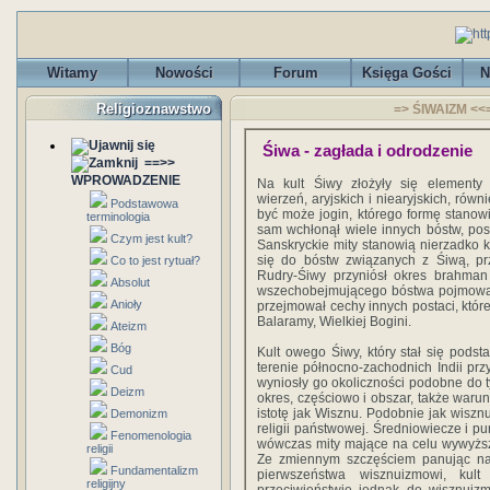
Witamy
Nowości
Forum
Księga Gości
N
Religioznawstwo
=> ŚIWAIZM <<==
Śiwa - zagłada i odrodzenie
==>>
WPROWADZENIE
Na kult Śiwy złożyły się elementy 
wierzeń, aryjskich i niearyjskich, rów
Podstawowa
być może jogin, którego formę stanowi
terminologia
sam wchłonął wiele innych bóstw, pos
Czym jest kult?
Sanskryckie mity stanowią nierzadko 
się do bóstw związanych z Śiwą, prz
Co to jest rytuał?
Rudry-Śiwy przyniósł okres brahman
Absolut
wszechobejmującego bóstwa pojmowane
Anioły
przejmował cechy innych postaci, któ
Balaramy, Wielkiej Bogini.
Ateizm
Bóg
Kult owego Śiwy, który stał się pods
terenie północno-zachodnich Indii przy
Cud
wyniosły go okoliczności podobne do 
Deizm
okres, częściowo i obszar, także waru
istotę jak Wisznu. Podobnie jak wisz
Demonizm
religii państwowej. Średniowiecze i p
Fenomenologia
wówczas mity mające na celu wywyższ
religii
Ze zmiennym szczęściem panując nad
Fundamentalizm
pierwszeństwa wisznuizmowi, kult
religijny