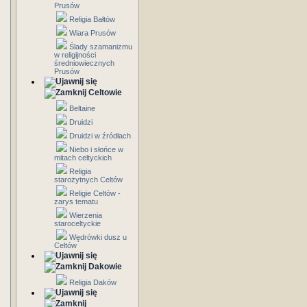
Prusów
Religia Bałtów
Wiara Prusów
Ślady szamanizmu
w religijności
średniowiecznych
Prusów
Celtowie
Beltaine
Druidzi
Druidzi w źródłach
Niebo i słońce w
mitach celtyckich
Religia
starożytnych Celtów
Religie Celtów -
zarys tematu
Wierzenia
staroceltyckie
Wędrówki dusz u
Celtów
Dakowie
Religia Daków