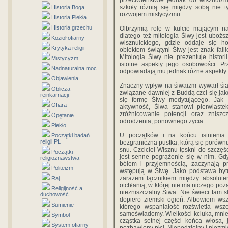
przeciwieństwie jednak do wisznuizmu
szkoły różnią się między sobą nie tyl
Historia Boga
rozwojem mistycyzmu.
Historia Piekła
Historia grzechu
Olbrzymią rolę w kulcie mającym nad
dlatego też mitologia Śiwy jest uboż
Kozioł ofiarny
wisznuickiego, gdzie oddaje się 
Krytyka religii
obiektem świątyni Śiwy jest znak fall
Mitologia Śiwy nie prezentuje histori
Mistycyzm
istotne aspekty jego osobowości. P
Nadnaturalna moc
odpowiadają mu jednak różne aspekty cz
Objawienia
Znaczny wpływ na śiwaizm wywarł śia
Oblicza
związane dawniej z Buddą czci się ja
reinkarnacji
się formę Śiwy medytującego. Jak
Ofiara
aktywność, Śiwa stanowi pierwiaste
zróżnicowanie potencji oraz znisz
Opętanie
odrodzenia, ponownego życia.
Piekło
U początków i na końcu istnienia
Początki badań
religii PL
bezgraniczna pustka, którą się porów
snu. Czciciel Wisznu tęskni do szczęś
Początki
jest senne pogrążenie się w nim. Gd
religioznawstwa
bólem i przyjemnością, zaczynają 
Politeizm
wstępują w Śiwę. Jako podstawa bytu
zarazem łącznikiem między absolu
Raj
otchłanią, w której nie ma niczego poza
Religijność a
niezniszczalny Śiwa. Nie świeci tam sł
duchowość
dopiero ziemski ogień. Albowiem wszy
Sumienie
którego wspaniałość rozświetla wsz
samoświadomy. Wielkości kciuka, mniej
Symbol
cząstka setnej części końca włosa, j
System ofiarny