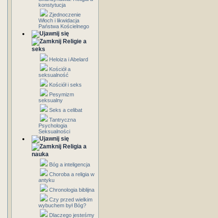
konstytucja
Zjednoczenie
Włoch i likwidacja
Państwa Kościelnego
Religie a
seks
Heloiza i Abelard
Kościół a
seksualność
Kościół i seks
Pesymizm
seksualny
Seks a celibat
Tantryczna
Psychologia
Seksualności
Religia a
nauka
Bóg a inteligencja
Choroba a religia w
antyku
Chronologia biblijna
Czy przed wielkim
wybuchem był Bóg?
Dlaczego jesteśmy