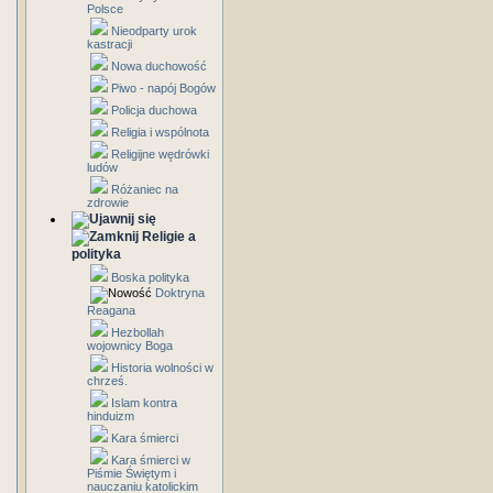
Polsce
Nieodparty urok
kastracji
Nowa duchowość
Piwo - napój Bogów
Policja duchowa
Religia i wspólnota
Religijne wędrówki
ludów
Różaniec na
zdrowie
Religie a
polityka
Boska polityka
Doktryna
Reagana
Hezbollah
wojownicy Boga
Historia wolności w
chrześ.
Islam kontra
hinduizm
Kara śmierci
Kara śmierci w
Piśmie Świętym i
nauczaniu katolickim