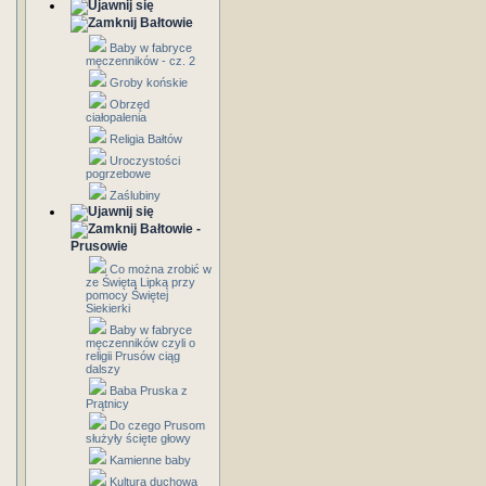
Bałtowie
Baby w fabryce
męczenników - cz. 2
Groby końskie
Obrzęd
ciałopalenia
Religia Bałtów
Uroczystości
pogrzebowe
Zaślubiny
Bałtowie -
Prusowie
Co można zrobić w
ze Świętą Lipką przy
pomocy Świętej
Siekierki
Baby w fabryce
męczenników czyli o
religii Prusów ciąg
dalszy
Baba Pruska z
Prątnicy
Do czego Prusom
służyły ścięte głowy
Kamienne baby
Kultura duchowa