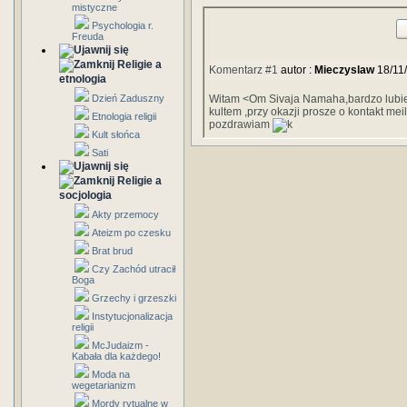
mistyczne
Psychologia r.
Freuda
Religie a
Komentarz #1
autor :
Mieczyslaw
18/11
etnologia
Dzień Zaduszny
Witam <Om Sivaja Namaha,bardzo lubie 
kultem ,przy okazji prosze o kontakt me
Etnologia religii
pozdrawiam
Kult słońca
Sati
Religie a
socjologia
Akty przemocy
Ateizm po czesku
Brat brud
Czy Zachód utracił
Boga
Grzechy i grzeszki
Instytucjonalizacja
religii
McJudaizm -
Kabała dla każdego!
Moda na
wegetarianizm
Mordy rytualne w