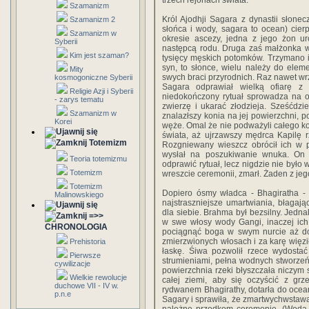
trzech rejonach świata.
Szamanizm
Król Ajodhji Sagara z dynastii słonec
Szamanizm 2
słońca i wody, sagara to ocean) cie
Szamanizm w
okresie ascezy, jedna z jego żon ur
Syberii
następcą rodu. Druga zaś małżonka wy
Kim jest szaman?
tysięcy męskich potomków. Trzymano 
syn, to słonce, wielu należy do elemen
Mity
swych braci przyrodnich. Raz nawet wrz
kosmogoniczne Syberii
Sagara odprawiał wielką ofiarę z
Religie Azji i Syberii
niedokończony rytuał sprowadza na of
- zarys tematu
zwierzę i ukarać złodzieja. Sześćdzi
Szamanizm w
znalazłszy konia na jej powierzchni, po
Korei
węże. Omal że nie podważyli całego kon
świata, aż ujrzawszy mędrca Kapilę rz
Totemizm
Rozgniewany wieszcz obrócił ich w 
wysłał na poszukiwanie wnuka. On 
Teoria totemizmu
odprawić rytuał, lecz nigdzie nie było
Totemizm
wreszcie ceremonii, zmarł. Żaden z je
Totemizm
Dopiero ósmy władca - Bhagiratha - u
Malinowskiego
najstraszniejsze umartwiania, błagaj
dla siebie. Brahma był bezsilny. Jedna
=>>
w swe włosy wody Gangi, inaczej ich 
CHRONOLOGIA
pociągnąć boga w swym nurcie aż do 
zmierzwionych włosach i za karę więził
Prehistoria
łaskę. Śiwa pozwolił rzece wydostać
Pierwsze
strumieniami, pełna wodnych stworze
cywilizacje
powierzchnia rzeki błyszczała niczym s
Wielkie rewolucje
całej ziemi, aby się oczyścić z gr
duchowe VII - IV w.
rydwanem Bhagirathy, dotarła do ocea
p.n.e
Sagary i sprawiła, że zmartwychwstawal