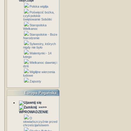
obyczaje
Polska wigilja
Poświęcić bożka,
czyli polskie
świętowanie Sobótki
Staropolska
Wielkanoc
Staropolskie - Boże
Narodzenie
Sylwestry, których
nigdy nie było
Walentynki - 14
lutego
Wielkanoc dawniej i
dziś
Wigilijne wierzenia
ludowe
Zapusty
Europa Pogańska
==>>
WPROWADZENIE
O
słowiańszczyźnie przed
chrześcijaństwem