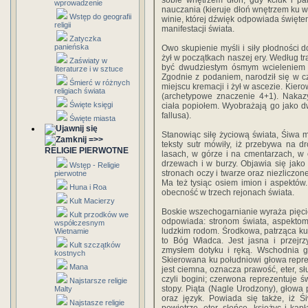
sobie wnętrzem dłoń, gdy kciuk i pal
wprowadzenie
nauczania (kieruje dłoń wnętrzem ku w
Wstęp do geografii
winie, której dźwięk odpowiada świę
religii
manifestacji świata.
Zatyczka
panieńska
Owo skupienie myśli i siły płodności d
żył w początkach naszej ery. Według tr
Zaświaty w
być dwudziestym ósmym wcieleniem Ś
literaturze i w sztuce
Zgodnie z podaniem, narodził się w c
Śmierć w różnych
miejscu kremacji i żył w ascezie. Kier
religiach świata
(archetypowe znaczenie 4+1). Nakazy
Święte księgi
ciała popiołem. Wyobrażają go jako dw
fallusa).
Święte miasta
Stanowiąc siłę życiową świata, Śiwa m
=>>
teksty sutr mówiły, iż przebywa na 
RELIGIE PIERWOTNE
lasach, w górze i na cmentarzach, w 
drzewach i w burzy. Objawia się jako
Wstęp - Religie
stronach oczy i twarze oraz niezliczon
pierwotne
Ma też tysiąc osiem imion i aspektów.
Huna i Roa
obecność w trzech rejonach świata.
Kult Macierzy
Boskie wszechogarnianie wyraża pięci
Kult przodków we
odpowiada: stronom świata, aspektom
współczesnym
ludzkim rodom. Środkowa, patrząca ku 
Wietnamie
to Bóg Władca. Jest jasna i przejrzy
Kult szczątków
zmysłem dotyku i ręką. Wschodnia g
kostnych
Skierowana ku południowi głowa repre
Mana
jest ciemna, oznacza prawość, eter, sł
czyli bogini; czerwona reprezentuje ś
Najstarsze religie
stopy. Piąta (Nagle Urodzony), głowa 
Malty
oraz język. Powiada się także, iż Ś
Najstasze religie