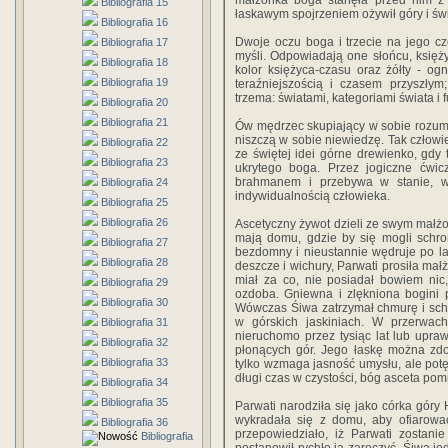
małżonka boga stanęła przed nim z 
Bibliografia 15
łaskawym spojrzeniem ożywił góry i św
Bibliografia 16
Dwoje oczu boga i trzecie na jego cz
Bibliografia 17
myśli. Odpowiadają one słońcu, księży
Bibliografia 18
kolor księżyca-czasu oraz żółty - og
Bibliografia 19
teraźniejszością i czasem przyszłym
trzema: światami, kategoriami świata i 
Bibliografia 20
Bibliografia 21
Ów mędrzec skupiający w sobie rozum ś
niszczą w sobie niewiedzę. Tak człowi
Bibliografia 22
ze świętej idei górne drewienko, gdy 
Bibliografia 23
ukrytego boga. Przez jogiczne ćwic
brahmanem i przebywa w stanie, w
Bibliografia 24
indywidualnością człowieka.
Bibliografia 25
Bibliografia 26
Ascetyczny żywot dzieli ze swym małż
mają domu, gdzie by się mogli schro
Bibliografia 27
bezdomny i nieustannie wędruje po l
Bibliografia 28
deszcze i wichury, Parwati prosiła ma
miał za co, nie posiadał bowiem nic
Bibliografia 29
ozdoba. Gniewna i zlękniona bogini 
Bibliografia 30
Wówczas Śiwa zatrzymał chmurę i schro
w górskich jaskiniach. W przerwa
Bibliografia 31
nieruchomo przez tysiąc lat lub upra
Bibliografia 32
płonących gór. Jego łaskę można zdo
Bibliografia 33
tylko wzmaga jasność umysłu, ale potęg
długi czas w czystości, bóg asceta po
Bibliografia 34
Bibliografia 35
Parwati narodziła się jako córka góry
wykradała się z domu, aby ofiarow
Bibliografia 36
przepowiedziało, iż Parwati zostani
Bibliografia