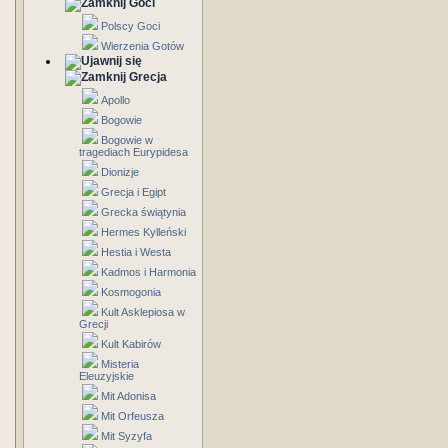
Goci
Polscy Goci
Wierzenia Gotów
Grecja
Apollo
Bogowie
Bogowie w
tragediach Eurypidesa
Dionizje
Grecja i Egipt
Grecka świątynia
Hermes Kylleński
Hestia i Westa
Kadmos i Harmonia
Kosmogonia
Kult Asklepiosa w
Grecji
Kult Kabirów
Misteria
Eleuzyjskie
Mit Adonisa
Mit Orfeusza
Mit Syzyfa