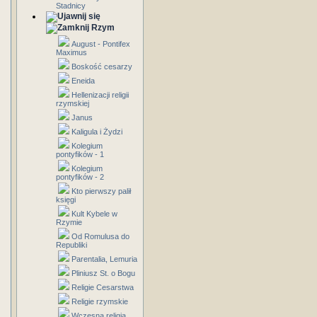
Stadnicy
Rzym
August - Pontifex
Maximus
Boskość cesarzy
Eneida
Hellenizacji religii
rzymskiej
Janus
Kaligula i Żydzi
Kolegium
pontyfików - 1
Kolegium
pontyfików - 2
Kto pierwszy palił
księgi
Kult Kybele w
Rzymie
Od Romulusa do
Republiki
Parentalia, Lemuria
Pliniusz St. o Bogu
Religie Cesarstwa
Religie rzymskie
Wczesna religia