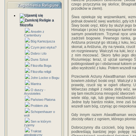
należne przodkom ceremonie. (Woda 
czego przyczynia się słońce; Bhagirat
Zagadnienia Religijne
przodków w ziemi).
Śiwa opiekuje się wojownikami, wzma
Religie a
jednak dowieść swej wartości, gdy ich
filozofia
Śiwy boski oręż, który by służył jeg
Himalaje i przez trzy miesiące karmił 
Anselm z
samym powietrzem. Trzymał ręce unie
Cantenbury
zadrżeli bogowie. Pewnego ranka, gdy
Bóg Kartezjusza
Ardżuna przeszył go strzałą z łuku, lec
skonał, a Ardżuna, zły na rywala, rzucił
Czym jest etyka?
on rozgniewany. Walczyli na łuki, lecz 
Dobro i zlo
z nim mocować. Skoro tylko jego dłoń
Rozumiejąc teraz, iż ujrzał samego 
Duns Szkot
pobłogosławił go i obdarował łukiem or
Filozofia Boga
albo wystrzelić z łuku. Potem wszedł na
Filozofia religii
Przeciwnik Arżuny Aśwatthaman równi
John Locke o Bogu
bowiem zdobyć boski oręż. Walczył z b
Mantra
prawdę, rzucił się w ogień ofiarny. 
Wówczas zstąpił z nieba złoty wóz, w
O duszy -
się tam niezliczona mnogość stworzeń r
Arystoteles
wiele stóp, rąk, lub głowy niedźwiedzi
Państwo Platona
Jedne były bardzo niskie, inne zaś ba
Problem zła
wszedł sam bóg, czyniąc go niepokona
Schopenhauer o
Gdy innym razem Aśwatthaman wezwa
woli
złocisty ołtarz z ogniem, którego płomie
Sen w którym
żyjemy
Dobroczynny dla czcicieli, bóg bywa
Traktat
podkreślają bardziej jego potęgę 
ateologiczny