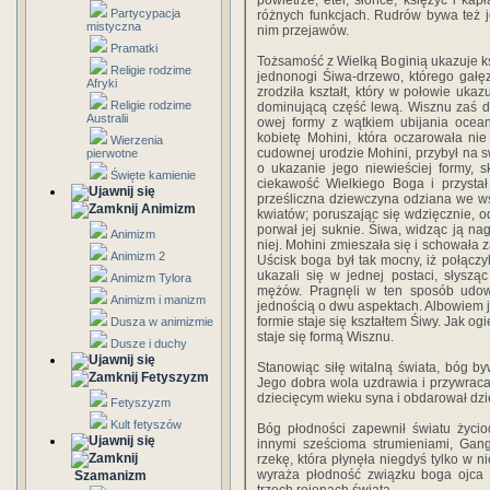
powietrze, eter, słońce, księżyc i k
Partycypacja
różnych funkcjach. Rudrów bywa też j
mistyczna
nim przejawów.
Pramatki
Tożsamość z Wielką Boginią ukazuje ks
Religie rodzime
jednonogi Śiwa-drzewo, którego gałę
Afryki
zrodziła kształt, który w połowie uk
Religie rodzime
dominującą część lewą. Wisznu zaś do
Australii
owej formy z wątkiem ubijania ocea
kobietę Mohini, która oczarowała ni
Wierzenia
cudownej urodzie Mohini, przybył na 
pierwotne
o ukazanie jego niewieściej formy, s
Święte kamienie
ciekawość Wielkiego Boga i przystał
prześliczna dziewczyna odziana we w
Animizm
kwiatów; poruszając się wdzięcznie, od
porwał jej suknie. Śiwa, widząc ją nag
Animizm
niej. Mohini zmieszała się i schowała z
Animizm 2
Uścisk boga był tak mocny, iż połączy
ukazali się w jednej postaci, słyszą
Animizm Tylora
mężów. Pragnęli w ten sposób udowo
Animizm i manizm
jednością o dwu aspektach. Albowiem j
formie staje się kształtem Śiwy. Jak og
Dusza w animizmie
staje się formą Wisznu.
Dusze i duchy
Stanowiąc siłę witalną świata, bóg b
Fetyszyzm
Jego dobra wola uzdrawia i przywrac
dziecięcym wieku syna i obdarował dzie
Fetyszyzm
Kult fetyszów
Bóg płodności zapewnił światu życio
innymi sześcioma strumieniami, Gang
rzekę, która płynęła niegdyś tylko w ni
wyraża płodność związku boga ojca 
Szamanizm