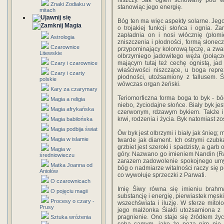
niszczy. Jak ogień schowany pod wę
Znaki Zodiaku w
stanowiąc jego energię.
mitach
Bóg ten ma więc aspekty solarne. Jego 
Magia
o trojakiej funkcji słońca i ognia. 
zapładnia on i nosi włócznię (płom
Astrologia
zniszczenia i płodności, formą słonecz
Czarownice
przypominający kolorową tęczę, a zwa
Litewskie
olbrzymiego jadowitego węża (połącz
mającym tutaj też cechę ognistą, ja
Czary i czarownice
właściwości niszczące, u boga repre
Czary i czarty
płodności, utożsamiony z fallusem. 
polskie
wówczas organ żeński.
Kary za czarymary
Teriomorficzna forma boga to byk - bó
Magia a religia
niebo, życiodajne słońce. Biały byk 
Magia afrykańska
czerwonym, rdzawym bykiem. Także i
krwi, rodzenia i życia. Byk natomiast zo
Magia babilońska
Magia podbija świat
Ów byk jest olbrzymi i biały jak śnieg;
Magia w islamie
twarde jak diament. Ich ostrymi czubka
grzbiet jest szeroki i spadzisty, a ga
Magia w
góry. Nazwano go imieniem Nandin (Ra
średniowieczu
zarazem zadowolenie spokojnego umys
Matka Joanna od
bóg o nadmiarze witalności raczy się 
Aniołów
co wywołuje sprzeczki z Parwati.
O czarownicach
Imię Śiwy równa się imieniu brahma
O pojęciu magii
substancję i energię, pierwiastek męski
Procesy o czary -
wszechświata i iluzję. W sferze mit
Prusy
jego małżonka Śiakti utożsamiona z N
pragnienie. Ono staje się źródłem ży
Sztuka wróżenia