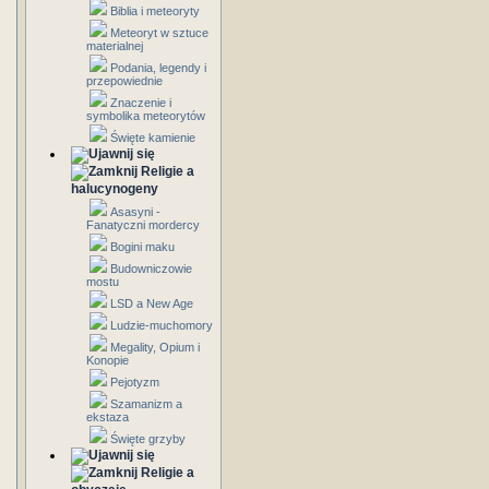
Biblia i meteoryty
Meteoryt w sztuce
materialnej
Podania, legendy i
przepowiednie
Znaczenie i
symbolika meteorytów
Święte kamienie
Religie a
halucynogeny
Asasyni -
Fanatyczni mordercy
Bogini maku
Budowniczowie
mostu
LSD a New Age
Ludzie-muchomory
Megality, Opium i
Konopie
Pejotyzm
Szamanizm a
ekstaza
Święte grzyby
Religie a