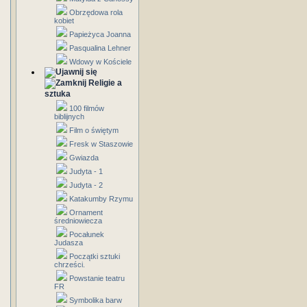
Obrzędowa rola
kobiet
Papieżyca Joanna
Pasqualina Lehner
Wdowy w Kościele
Religie a
sztuka
100 filmów
biblijnych
Film o świętym
Fresk w Staszowie
Gwiazda
Judyta - 1
Judyta - 2
Katakumby Rzymu
Ornament
średniowiecza
Pocałunek
Judasza
Początki sztuki
chrześci.
Powstanie teatru
FR
Symbolika barw