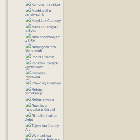
Komunizm a religia
Machiavelli o
państwach k
Matylda z Canossy
Mieszko I religia i
polityka
Neokonserwatyzm
w USA
Neopoganizm w
Niemczech
Pacelli i Pavelic
Państwo i związki
wyznaniowe
Pierwsza
Poprawka
Prawo wyznaniowe
Religia i
demokracja
Religie a wojna
Rewolucja
francuska a Kościół
Richelieu i raison
d'état
Tajemnica Joanny
'Arc
Wyznaniowa
Skandynawia: Religia a