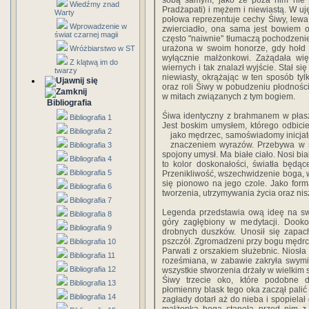
sobą samym, jako że poza nim nie m
Wiedźmy znad
Pradżapati) i mężem i niewiastą. W uj
Warty
połowa reprezentuje cechy Śiwy, lewa 
Wprowadzenie w
zwierciadło, ona sama jest bowiem o
świat czarnej magii
często "naiwnie" tłumaczą pochodzenie
urażona w swoim honorze, gdy hołd 
Wróżbiarstwo w ST
wyłącznie małżonkowi. Zażądała wię
Z klątwą im do
wiernych i tak znalazł wyjście. Stał s
twarzy
niewiasty, okrążając w ten sposób ty
oraz roli Śiwy w pobudzeniu płodności
w mitach związanych z tym bogiem.
Bibliografia
Śiwa identyczny z brahmanem w płaszcz
Bibliografia 1
Jest boskim umysłem, którego odbici
Bibliografia 2
jako mędrzec, samoświadomy inicja
znaczeniem wyrazów. Przebywa w s
Bibliografia 3
spojony umysł. Ma białe ciało. Nosi biał
Bibliografia 4
to kolor doskonałości, światła będąc
Bibliografia 5
Przenikliwość, wszechwidzenie boga, w
się pionowo na jego czole. Jako for
Bibliografia 6
tworzenia, utrzymywania życia oraz nis
Bibliografia 7
Legenda przedstawia ową ideę na sw
Bibliografia 8
góry zagłębiony w medytacji. Dookoł
Bibliografia 9
drobnych duszków. Unosił się zapac
pszczół. Zgromadzeni przy bogu mędrc
Bibliografia 10
Parwati z orszakiem służebnic. Niosł
Bibliografia 11
roześmiana, w zabawie zakryła swymi
Bibliografia 12
wszystkie stworzenia drżały w wielkim s
Śiwy trzecie oko, które podobne d
Bibliografia 13
płomienny blask tego oka zaczął palić 
Bibliografia 14
zagłady dotarł aż do nieba i spopielał