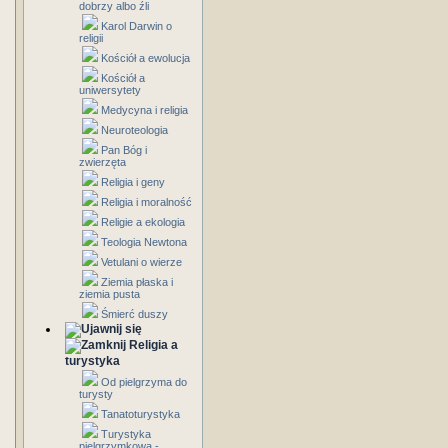
dobrzy albo źli
Karol Darwin o
religii
Kościół a ewolucja
Kościół a
uniwersytety
Medycyna i religia
Neuroteologia
Pan Bóg i
zwierzęta
Religia i geny
Religia i moralność
Religie a ekologia
Teologia Newtona
Vetulani o wierze
Ziemia płaska i
ziemia pusta
Śmierć duszy
Religia a
turystyka
Od pielgrzyma do
turysty
Tanatoturystyka
Turystyka
pielgrzymkowa -