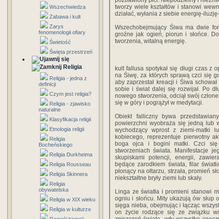
pozbawiony płci. Niepodzielny i niezm
tworzy wiele kształtów i stanowi wewn
Wszechwiedza
działać, wyłania z siebie energię-iluzję
Zabawa i kult
Zarys
Wszechobejmujący Śiwa ma dwie form
fenomenologii ofiary
groźne jak ogień, piorun i słońce. Do
tworzenia, witalną energię.
Świetość
Święta przestrzeń
Religia
kult fallusa spotykał się długi czas 
na Śiwę, za których sprawą czci się g
Religia - jedna z
aby zaprzestał kreacji i Śiwa schowa
definicji
sobie i świat dalej się rozwijał. Po d
Czym jest religia?
nowego stworzenia, odciął swój członek,
się w góry i pogrążył w medytacji.
Religia - zjawisko
naturalne
Obiekt falliczny bywa przedstawiany
Klasyfikacja religii
powierzchni wyobraża się jedną lub w
Etnologia religii
wychodzący wprost z ziemi-matki l
kobiecego, reprezentuje pierwotny ak
Religia
boga ojca i bogini matki. Czci si
Bocheńskiego
stworzeniach świata. Manifestacje j
Religia Durkheima
skupiskami potencji, energii, zawie
będące zarodkiem świata, filar światł
Religia Rousseau
płonący na ołtarzu, strzała, promień s
Religia Skinnera
niekształtne bryły ziemi lub skały.
Religia
obywatelska
Linga ze światła i promieni stanowi ma
ogniu i słońcu. Mity ukazują ów słup 
Religia w XIX wieku
sięga nieba, obejmując i łącząc wszyst
Religia w kulturze
on życie rodzące się ze związku wó