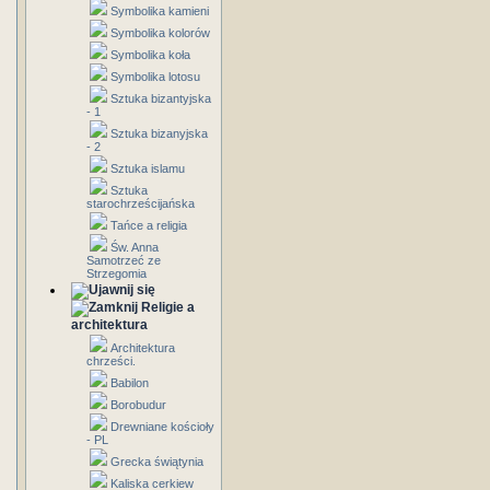
Symbolika kamieni
Symbolika kolorów
Symbolika koła
Symbolika lotosu
Sztuka bizantyjska
- 1
Sztuka bizanyjska
- 2
Sztuka islamu
Sztuka
starochrześcijańska
Tańce a religia
Św. Anna
Samotrzeć ze
Strzegomia
Religie a
architektura
Architektura
chrześci.
Babilon
Borobudur
Drewniane kościoły
- PL
Grecka świątynia
Kaliska cerkiew