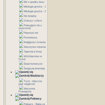
Mit o upadku dusz
Mitologia grecka - 1
Mitologia grecka - 2
Nić Ariadny
Orfeusz i orfizm
Pelazgijski mit o
stworzeniu
Platoński mit
Prometeusz
Religijność Greków
Starożytne misteria
Tajemnica Krety
Wróżbiarstwo w
Grecji
Świat homerycki
Świątynia Artemidy
Madziarzy
Turul - mityczny
ptak węgierski
Wierzenia
Prawęgrów
Połowcy
Połowcy - Baba ze