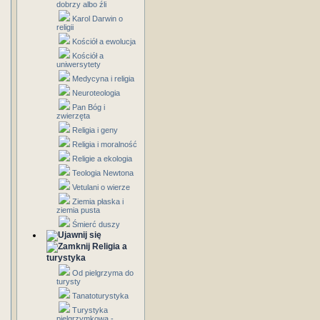
dobrzy albo źli
Karol Darwin o
religii
Kościół a ewolucja
Kościół a
uniwersytety
Medycyna i religia
Neuroteologia
Pan Bóg i
zwierzęta
Religia i geny
Religia i moralność
Religie a ekologia
Teologia Newtona
Vetulani o wierze
Ziemia płaska i
ziemia pusta
Śmierć duszy
Religia a
turystyka
Od pielgrzyma do
turysty
Tanatoturystyka
Turystyka
pielgrzymkowa -