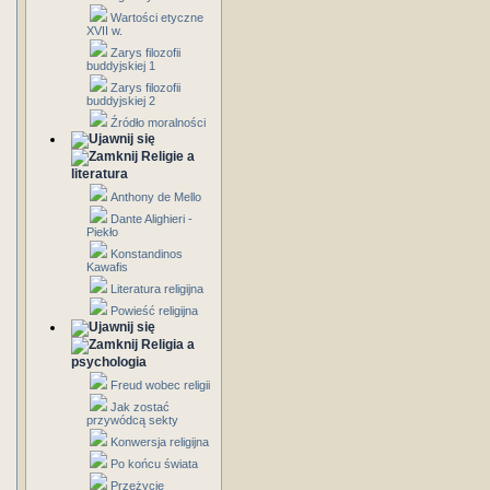
Wartości etyczne
XVII w.
Zarys filozofii
buddyjskiej 1
Zarys filozofii
buddyjskiej 2
Źródło moralności
Religie a
literatura
Anthony de Mello
Dante Alighieri -
Piekło
Konstandinos
Kawafis
Literatura religijna
Powieść religijna
Religia a
psychologia
Freud wobec religii
Jak zostać
przywódcą sekty
Konwersja religijna
Po końcu świata
Przeżycie