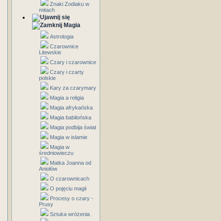
Znaki Zodiaku w
mitach
Magia
Astrologia
Czarownice
Litewskie
Czary i czarownice
Czary i czarty
polskie
Kary za czarymary
Magia a religia
Magia afrykańska
Magia babilońska
Magia podbija świat
Magia w islamie
Magia w
średniowieczu
Matka Joanna od
Aniołów
O czarownicach
O pojęciu magii
Procesy o czary -
Prusy
Sztuka wróżenia