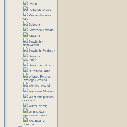
Perun
Pogański Łysiec
Religie Słowian -
zarys
Sobótka
Stworzenie świata
Słowianie
Słowianie -
ciekawostki
Słowianie Połabscy
Słowianie
Wschodni
Słowiańska dusza
Ukraiński Olimp
W kraju Peruna,
Swaroga i Welesa
Wieniec, wianki
Wierzenia Słowian
Wierzenia plemion
prapolskich
Wilcze plemię
Wodny świat
topielców i rusałek
Światowid ze
Zbrucza