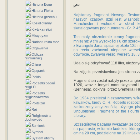
Historia Boga
52
P
Historia Piekła
Najstarszy fragment Nowego Testam
Historia grzechu
naszych czasów, dziś jest własnośc
Kozioł ofiarny
Manchester i wchodzi w skład kol
skatalogowany pod numerem - Gr. P. 4
Krytyka religii
Mistycyzm
Ten mały, niezmiernie cenny fragmen
mniej niż 9 cm wysokości i 6 cm szerok
Nadnaturalna moc
z Ewangelii Jana, spisanej około 125 n
Objawienia
na recto zachował niepełne werset
odwrocie, zwanym verso, wersety 18, 3
Oblicza
reinkarnacji
Udało się odcyfrować 118 liter, ułożon
Ofiara
Opętanie
Na zdjęciu przedstawiona jest strona zw
Piekło
Fragment ten został nabyty przez angie
Początki badań
1920, wraz z innymi manuskryptami i
religii PL
(Behnesa), odkrytej przez Grenfella i H
Początki
religioznawstwa
Do 1934 przeleżał niezauważony wśró
kawałków, kiedy C. H. Roberts rozpoz
Politeizm
zaskoczony antycznością użytego p
Raj
Unpublished Fragment of the Fourth
Library.
Religijność a
duchowość
Szczegółowe badania wykazały, że po
Sumienie
na papirusie, w formie kodeksu, które
Symbol
cm na 20 cm, podzielone na 19 linijek te
System ofiarny