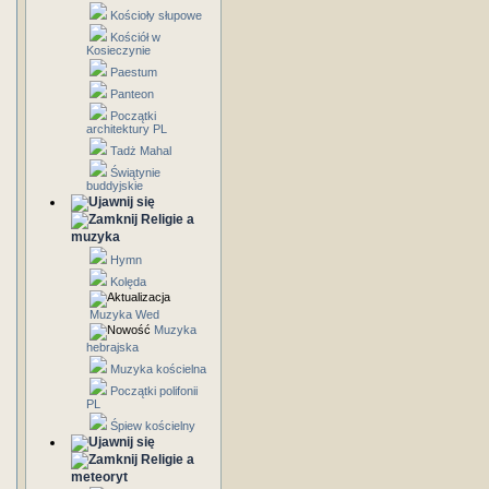
Kościoły słupowe
Kościół w
Kosieczynie
Paestum
Panteon
Początki
architektury PL
Tadż Mahal
Świątynie
buddyjskie
Religie a
muzyka
Hymn
Kolęda
Muzyka Wed
Muzyka
hebrajska
Muzyka kościelna
Początki polifonii
PL
Śpiew kościelny
Religie a
meteoryt