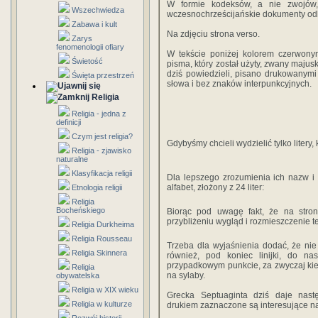
W formie kodeksów, a nie zwojów,
Wszechwiedza
wczesnochrześcijańskie dokumenty odk
Zabawa i kult
Na zdjęciu strona verso.
Zarys
fenomenologii ofiary
W tekście poniżej kolorem czerwonym
Świetość
pisma, który został użyty, zwany majusk
dziś powiedzieli, pisano drukowanymi
Święta przestrzeń
słowa i bez znaków interpunkcyjnych.
Religia
Religia - jedna z
definicji
Czym jest religia?
Gdybyśmy chcieli wydzielić tylko litery
Religia - zjawisko
naturalne
Klasyfikacja religii
Dla lepszego zrozumienia ich nazw i b
alfabet, złożony z 24 liter:
Etnologia religii
Religia
Bocheńskiego
Biorąc pod uwagę fakt, że na stron
przybliżeniu wygląd i rozmieszczenie te
Religia Durkheima
Religia Rousseau
Trzeba dla wyjaśnienia dodać, że nie
Religia Skinnera
również, pod koniec linijki, do n
przypadkowym punkcie, za zwyczaj kied
Religia
na sylaby.
obywatelska
Religia w XIX wieku
Grecka Septuaginta dziś daje nast
Religia w kulturze
drukiem zaznaczone są interesujące na