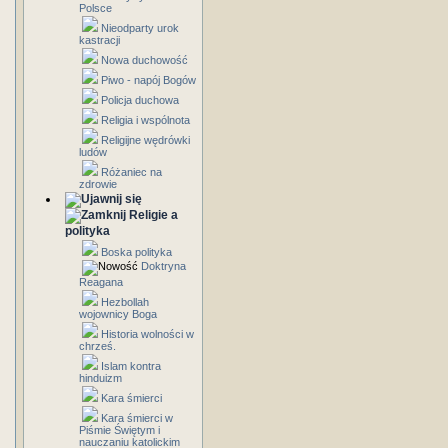
Polsce
Nieodparty urok
kastracji
Nowa duchowość
Piwo - napój Bogów
Policja duchowa
Religia i wspólnota
Religijne wędrówki
ludów
Różaniec na
zdrowie
Religie a
polityka
Boska polityka
Doktryna
Reagana
Hezbollah
wojownicy Boga
Historia wolności w
chrześ.
Islam kontra
hinduizm
Kara śmierci
Kara śmierci w
Piśmie Świętym i
nauczaniu katolickim