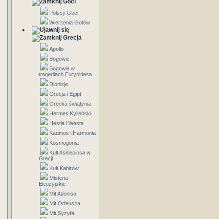
Goci
Polscy Goci
Wierzenia Gotów
Grecja
Apollo
Bogowie
Bogowie w
tragediach Eurypidesa
Dionizje
Grecja i Egipt
Grecka świątynia
Hermes Kylleński
Hestia i Westa
Kadmos i Harmonia
Kosmogonia
Kult Asklepiosa w
Grecji
Kult Kabirów
Misteria
Eleuzyjskie
Mit Adonisa
Mit Orfeusza
Mit Syzyfa