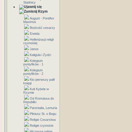
Stadnicy
Rzym
August - Pontifex
Maximus
Boskość cesarzy
Eneida
Hellenizacji religii
rzymskiej
Janus
Kaligula i Żydzi
Kolegium
pontyfików - 1
Kolegium
pontyfików - 2
Kto pierwszy palił
księgi
Kult Kybele w
Rzymie
Od Romulusa do
Republiki
Parentalia, Lemuria
Pliniusz St. o Bogu
Religie Cesarstwa
Religie rzymskie
Wczesna religia