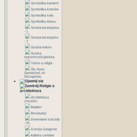
Symbolika kamieni
Symbolika kolorów
Symbolika koła
Symbolika lotosu
Sztuka bizantyjska
- 1
Sztuka bizanyjska
- 2
Sztuka islamu
Sztuka
starochrześcijańska
Tańce a religia
Św. Anna
Samotrzeć ze
Strzegomia
Religie a
architektura
Architektura
chrześci.
Babilon
Borobudur
Drewniane kościoły
- PL
Grecka świątynia
Kaliska cerkiew