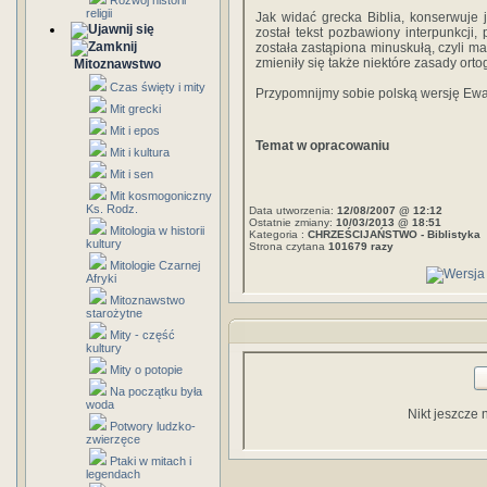
Rozwój historii
religii
Jak widać grecka Biblia, konserwuje
został tekst pozbawiony interpunkcji,
została zastąpiona minuskułą, czyli ma
zmieniły się także niektóre zasady ortog
Mitoznawstwo
Czas święty i mity
Przypomnijmy sobie polską wersję Ewang
Mit grecki
Mit i epos
Temat w opracowaniu
Mit i kultura
Mit i sen
Mit kosmogoniczny
Ks. Rodz.
Data utworzenia:
12/08/2007 @ 12:12
Ostatnie zmiany:
10/03/2013 @ 18:51
Mitologia w historii
Kategoria :
CHRZEŚCIJAŃSTWO - Biblistyka
kultury
Strona czytana
101679 razy
Mitologie Czarnej
Afryki
Mitoznawstwo
starożytne
Mity - część
kultury
Mity o potopie
Na początku była
woda
Nikt jeszcze 
Potwory ludzko-
zwierzęce
Ptaki w mitach i
legendach