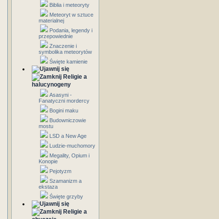
Biblia i meteoryty
Meteoryt w sztuce
materialnej
Podania, legendy i
przepowiednie
Znaczenie i
symbolika meteorytów
Święte kamienie
Religie a
halucynogeny
Asasyni -
Fanatyczni mordercy
Bogini maku
Budowniczowie
mostu
LSD a New Age
Ludzie-muchomory
Megality, Opium i
Konopie
Pejotyzm
Szamanizm a
ekstaza
Święte grzyby
Religie a