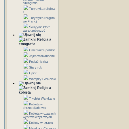
bibliografia
Turystyka religijna
1
Turystyka religijna
we Francji
Świątynie które
warto zobaczyć
Religia a
etnografia
Cmentarze polskie
Jajka wielkanocne
Podłaźniczka
Stary rok
Upiór!
Wampiry i Wilkołaki
Religie a
kobieta
7 kobiet Watykanu
Kobieta w
chrzescijaństwie
Kobieta w czasach
wypraw krzyżowych
Kobiety w Izraelu
Matylda z Canossy