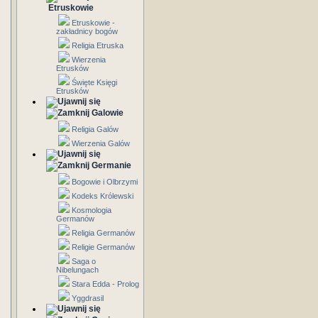
Etruskowie
Etruskowie -
zakładnicy bogów
Religia Etruska
Wierzenia
Etrusków
Święte Księgi
Etrusków
Galowie
Religia Galów
Wierzenia Galów
Germanie
Bogowie i Olbrzymi
Kodeks Królewski
Kosmologia
Germanów
Religia Germanów
Religie Germanów
Saga o
Nibelungach
Stara Edda - Prolog
Yggdrasil