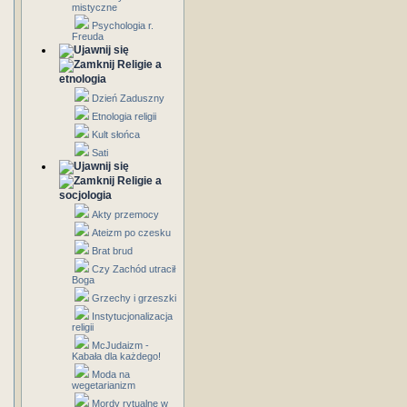
mistyczne
Psychologia r.
Freuda
Religie a
etnologia
Dzień Zaduszny
Etnologia religii
Kult słońca
Sati
Religie a
socjologia
Akty przemocy
Ateizm po czesku
Brat brud
Czy Zachód utracił
Boga
Grzechy i grzeszki
Instytucjonalizacja
religii
McJudaizm -
Kabała dla każdego!
Moda na
wegetarianizm
Mordy rytualne w