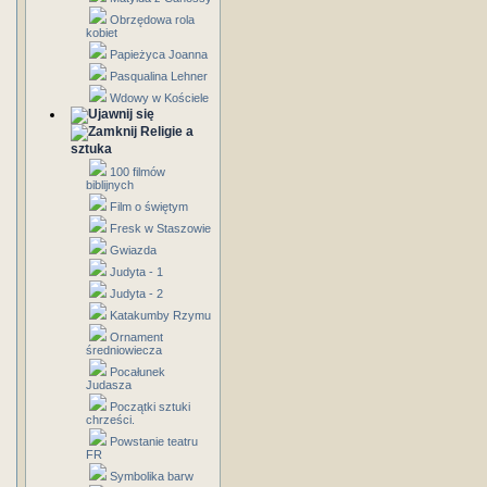
Obrzędowa rola
kobiet
Papieżyca Joanna
Pasqualina Lehner
Wdowy w Kościele
Religie a
sztuka
100 filmów
biblijnych
Film o świętym
Fresk w Staszowie
Gwiazda
Judyta - 1
Judyta - 2
Katakumby Rzymu
Ornament
średniowiecza
Pocałunek
Judasza
Początki sztuki
chrześci.
Powstanie teatru
FR
Symbolika barw