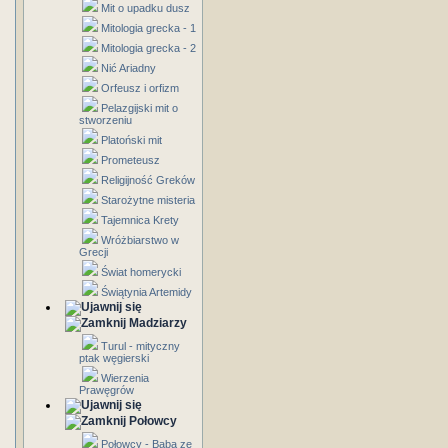
Mit o upadku dusz
Mitologia grecka - 1
Mitologia grecka - 2
Nić Ariadny
Orfeusz i orfizm
Pelazgijski mit o
stworzeniu
Platoński mit
Prometeusz
Religijność Greków
Starożytne misteria
Tajemnica Krety
Wróżbiarstwo w
Grecji
Świat homerycki
Świątynia Artemidy
Madziarzy
Turul - mityczny
ptak węgierski
Wierzenia
Prawęgrów
Połowcy
Połowcy - Baba ze