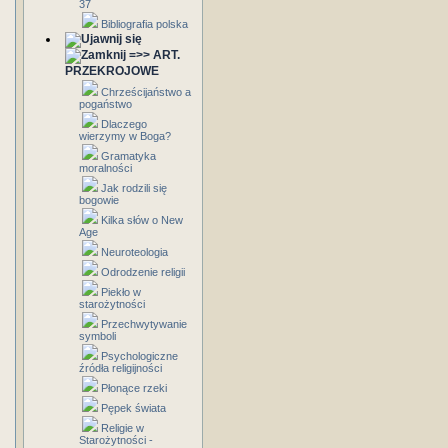
37
Bibliografia polska
=>> ART.
PRZEKROJOWE
Chrześcijaństwo a
pogaństwo
Dlaczego
wierzymy w Boga?
Gramatyka
moralności
Jak rodzili się
bogowie
Kilka słów o New
Age
Neuroteologia
Odrodzenie religii
Piekło w
starożytności
Przechwytywanie
symboli
Psychologiczne
źródła religijności
Płonące rzeki
Pępek świata
Religie w
Starożytności -