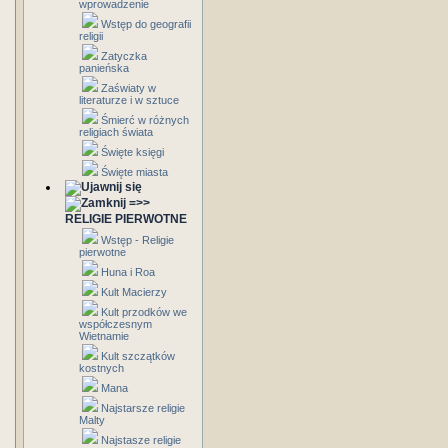
wprowadzenie
Wstęp do geografii
religii
Zatyczka
panieńska
Zaświaty w
literaturze i w sztuce
Śmierć w różnych
religiach świata
Święte księgi
Święte miasta
=>>
RELIGIE PIERWOTNE
Wstęp - Religie
pierwotne
Huna i Roa
Kult Macierzy
Kult przodków we
współczesnym
Wietnamie
Kult szczątków
kostnych
Mana
Najstarsze religie
Malty
Najstasze religie