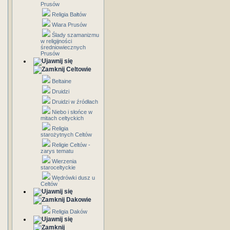
Prusów
Religia Bałtów
Wiara Prusów
Ślady szamanizmu
w religijności
średniowiecznych
Prusów
Celtowie
Beltaine
Druidzi
Druidzi w źródłach
Niebo i słońce w
mitach celtyckich
Religia
starożytnych Celtów
Religie Celtów -
zarys tematu
Wierzenia
staroceltyckie
Wędrówki dusz u
Celtów
Dakowie
Religia Daków