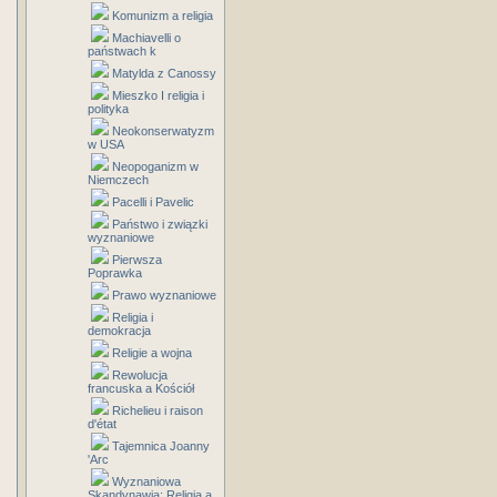
Komunizm a religia
Machiavelli o
państwach k
Matylda z Canossy
Mieszko I religia i
polityka
Neokonserwatyzm
w USA
Neopoganizm w
Niemczech
Pacelli i Pavelic
Państwo i związki
wyznaniowe
Pierwsza
Poprawka
Prawo wyznaniowe
Religia i
demokracja
Religie a wojna
Rewolucja
francuska a Kościół
Richelieu i raison
d'état
Tajemnica Joanny
'Arc
Wyznaniowa
Skandynawia: Religia a