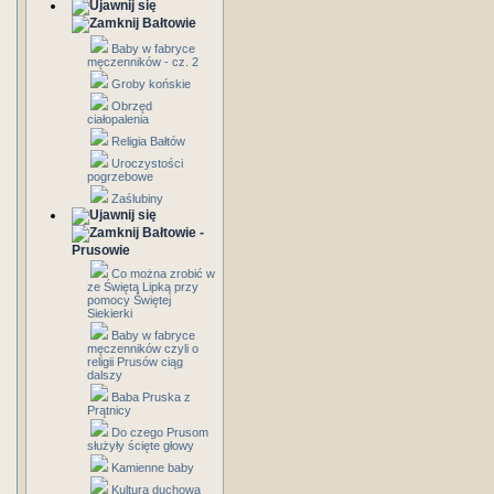
Bałtowie
Baby w fabryce
męczenników - cz. 2
Groby końskie
Obrzęd
ciałopalenia
Religia Bałtów
Uroczystości
pogrzebowe
Zaślubiny
Bałtowie -
Prusowie
Co można zrobić w
ze Świętą Lipką przy
pomocy Świętej
Siekierki
Baby w fabryce
męczenników czyli o
religii Prusów ciąg
dalszy
Baba Pruska z
Prątnicy
Do czego Prusom
służyły ścięte głowy
Kamienne baby
Kultura duchowa