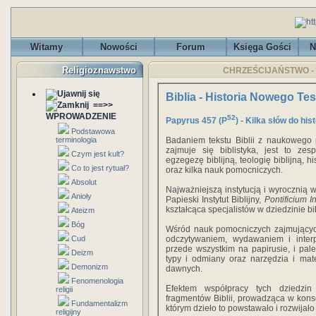
Witamy
Nowości
Forum
Księga Gości
N
Religioznawstwo
CHRZEŚCIJAŃSTWO - Bib
Biblia - Historia Nowego Te
==>>
WPROWADZENIE
52
Papyrus 457 (P
) - Kilka słów do hi
Podstawowa
terminologia
Badaniem tekstu Biblii z naukowego pu
zajmuje się biblistyka, jest to zes
Czym jest kult?
egzegezę biblijną, teologię biblijną, his
Co to jest rytuał?
oraz kilka nauk pomocniczych.
Absolut
Najważniejszą instytucją i wyrocznią w
Anioły
Papieski Instytut Biblijny,
Pontificium I
kształcąca specjalistów w dziedzinie bib
Ateizm
Bóg
Wśród nauk pomocniczych zajmujących 
Cud
odczytywaniem, wydawaniem i interp
przede wszystkim na papirusie, i pale
Deizm
typy i odmiany oraz narzędzia i mat
Demonizm
dawnych.
Fenomenologia
Efektem współpracy tych dziedzin
religii
fragmentów Biblii, prowadząca w kon
Fundamentalizm
którym dzieło to powstawało i rozwijało 
religijny