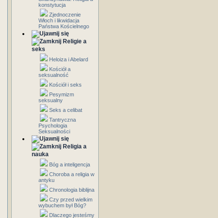
konstytucja
Zjednoczenie
Włoch i likwidacja
Państwa Kościelnego
Religie a
seks
Heloiza i Abelard
Kościół a
seksualność
Kościół i seks
Pesymizm
seksualny
Seks a celibat
Tantryczna
Psychologia
Seksualności
Religia a
nauka
Bóg a inteligencja
Choroba a religia w
antyku
Chronologia biblijna
Czy przed wielkim
wybuchem był Bóg?
Dlaczego jesteśmy