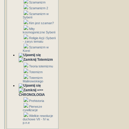
Szamanizm
Szamanizm 2
Szamanizm w
Syberii
Kim jest szaman?
Mity
kosmogoniczne Syberii
Religie Azji i Syberii
- zarys tematu
Szamanizm w
Korei
Totemizm
Teoria totemizmu
Totemizm
Totemizm
Malinowskiego
=>>
CHRONOLOGIA
Prehistoria
Pierwsze
cywilizacje
Wielkie rewolucje
duchowe VII - IV w.
p.n.e