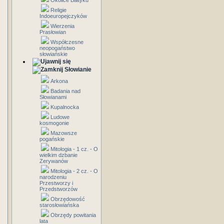
Okolice Bałtyku
Religie
Indoeuropejczyków
Wierzenia
Prasłowian
Współczesne
neopogaństwo
słowiańskie
Słowianie
Arkona
Badania nad
Słowianami
Kupalnocka
Ludowe
kosmogonie
Mazowsze
pogańskie
Mitologia - 1 cz. - O
wielkim dzbanie
Zerywanów
Mitologia - 2 cz. - O
narodzeniu
Przestworzy i
Przedstworzów
Obrzędowość
starosłowiańska
Obrzędy powitania
lata