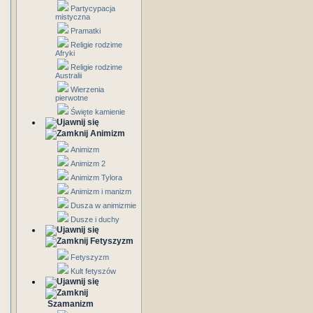
Partycypacja
mistyczna
Pramatki
Religie rodzime
Afryki
Religie rodzime
Australii
Wierzenia
pierwotne
Święte kamienie
Animizm
Animizm
Animizm 2
Animizm Tylora
Animizm i manizm
Dusza w animizmie
Dusze i duchy
Fetyszyzm
Fetyszyzm
Kult fetyszów
Szamanizm