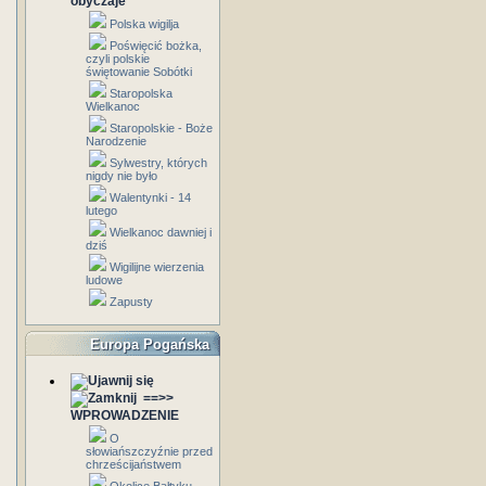
obyczaje
Polska wigilja
Poświęcić bożka,
czyli polskie
świętowanie Sobótki
Staropolska
Wielkanoc
Staropolskie - Boże
Narodzenie
Sylwestry, których
nigdy nie było
Walentynki - 14
lutego
Wielkanoc dawniej i
dziś
Wigilijne wierzenia
ludowe
Zapusty
Europa Pogańska
==>>
WPROWADZENIE
O
słowiańszczyźnie przed
chrześcijaństwem