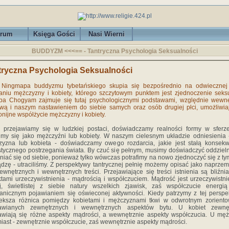
rum
Księga Gości
Nasi Wierni
BUDDYZM <<<== - Tantryczna Psychologia Seksualności
tryczna Psychologia Seksualności
a Ningmapa buddyzmu tybetańskiego skupia się bezpośrednio na odwiecznej 
aniu mężczyzny i kobiety, którego szczytowym punktem jest zjednoczenie seks
pa Chogyam zajmuje się tutaj psychologicznymi podstawami, względnie wewnę
wą i naszym nastawieniem do siebie samych oraz osób drugiej płci, umożliwi
nijne współżycie mężczyzny i kobiety.
 przejawiamy się w ludzkiej postaci, doświadczamy realności formy w sferze
my się jako mężczyźni lub kobiety. W naszym cielesnym układzie odniesienia 
yzna lub kobieta - doświadczamy owego rozdarcia, jakie jest stałą konsek
stycznego postrzegania świata. By czuć się pełnym, musimy doświadczyć oddzieln
niać się od siebie, ponieważ tylko wówczas potrafimy na nowo zjednoczyć się z tym
ądzę - utraciliśmy. Z perspektywy tantrycznej pełnię możemy opisać jako naprze
ewnętrznych i wewnętrznych treści. Przejawiające się treści istnienia są bliźni
tami urzeczywistnienia - mądrością i współczuciem. Mądrość jest urzeczywistn
j, świetlistej z siebie natury wszelkich zjawisk, zaś współczucie energi
anicznym pojawianiem się oświeconej aktywności. Kiedy patrzymy z tej perspe
ieksza różnica pomiędzy kobietami i mężczyznami tkwi w odwrotnym zoriento
jawianych zewnętrznych i wewnętrznych aspektów bytu. U kobiet zewnęt
awiają się różne aspekty mądrości, a wewnętrznie aspekty współczucia. U mę
iast - zewnętrznie współczucie, zaś wewnętrznie aspekty mądrości.