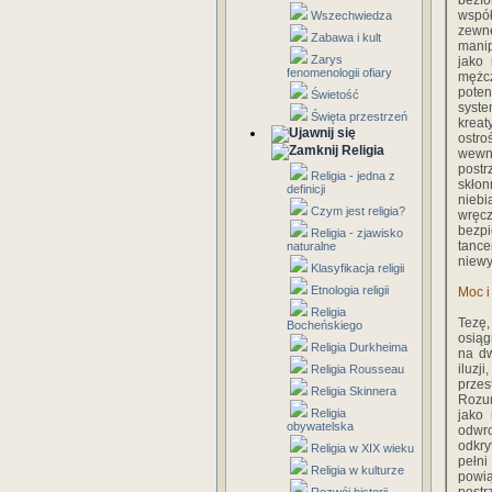
bezfo
wspó
Wszechwiedza
zewnę
Zabawa i kult
manip
Zarys
jako 
fenomenologii ofiary
mężcz
poten
Świetość
syst
Święta przestrzeń
kreat
ostro
Religia
wewn
postr
Religia - jedna z
skłon
definicji
niebi
Czym jest religia?
wręcz
bezpi
Religia - zjawisko
tanc
naturalne
niewy
Klasyfikacja religii
Etnologia religii
Moc i
Religia
Tezę,
Bocheńskiego
osiąg
Religia Durkheima
na dw
iluzj
Religia Rousseau
przes
Religia Skinnera
Rozum
Religia
jako 
obywatelska
odwro
odkry
Religia w XIX wieku
pełni
Religia w kulturze
powi