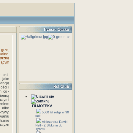
Trzecie Oczko
grze,
ualne.
trzną
ającym
 płci.
- jako
wencją
Rel-Club
ości i
, co -
mienną
aczymi
ieniem
FILMOTEKA
ą albo
ktywy,
5000 lat religii w 90
sek.
waniu
rznie
Aleksandra David
żczyzn
Nell - Z Sikkimu do
Tybetu