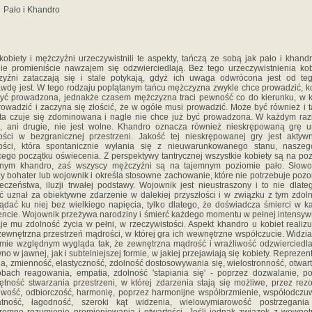
Pało i Khandro
 kobiety i mężczyźni urzeczywistnili te aspekty, tańczą ze sobą jak pało i khandr
ie promieniście nawzajem się odzwierciedlają. Bez tego urzeczywistnienia kob
yźni zataczają się i stale potykają, gdyż ich uwaga odwrócona jest od te
wdę jest. W tego rodzaju poplątanym tańcu mężczyzna zwykle chce prowadzić, k
yć prowadzona, jednakże czasem mężczyzna traci pewność co do kierunku, w 
owadzić i zaczyna się złościć, że w ogóle musi prowadzić. Może być również i t
ta czuje się zdominowana i nagle nie chce już być prowadzona. W każdym raz
, ani drugie, nie jest wolne. Khandro oznacza również nieskrępowaną grę 
ści w bezgranicznej przestrzeni. Jakość tej nieskrępowanej gry jest aktyw
ości, która spontanicznie wyłania się z nieuwarunkowanego stanu, naszeg
ego początku oświecenia. Z perspektywy tantrycznej wszystkie kobiety są na po
mnym khandro, zaś wszyscy mężczyźni są na tajemnym poziomie pało. Słowo
y bohater lub wojownik i określa stosowne zachowanie, które nie potrzebuje poz
eczeństwa, iluzji trwałej podstawy. Wojownik jest nieustraszony i to nie dlate
ć uznał za obiektywne zdarzenie w dalekiej przyszłości i w związku z tym zdoln
ądać ku niej bez wielkiego napięcia, tylko dlatego, że doświadcza śmierci w 
cie. Wojownik przeżywa narodziny i śmierć każdego momentu w pełnej intensyw
je mu zdolność życia w pełni, w rzeczywistości. Aspekt khandro u kobiet realizu
zewnętrzna przestrzeń mądrości, w której gra ich wewnętrzne współczucie. Widzi
mie względnym wygląda tak, że zewnętrzna mądrość i wrażliwość odzwierciedla
no w jawnej, jak i subtelniejszej formie, w jakiej przejawiają się kobiety. Reprezent
cja, zmienność, elastyczność, zdolność dostosowywania się, wielostronność, otwar
bach reagowania, empatia, zdolność 'stapiania się' - poprzez dozwalanie, p
ętność stwarzania przestrzeni, w której zdarzenia stają się możliwe, przez rez
iwość, odbiorczość, harmonię, poprzez harmonijne współbrzmienie, współodczu
katność, łagodność, szeroki kąt widzenia, wielowymiarowość postrzegania