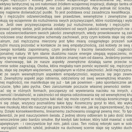
rzegać mężczyzn i kobiety jako żródło wzajemnego warunkowania się; widzi
ektywy tantrycznej są oni natomiast źródłem wzajemnej inspiracji, dlatego tantra o
ki jako wsparcie dla praktyki, nie zaś jako przeszkodę. Aby jednak iść ścieżką t
się najpierw doświadczyć pustki. To jest podstawa oraz zasadnicza kwalifikacja.
ty i mężczyźni odzwierciedlają swe prawdziwe, wewnętrzne i zewnętrzne ja
kują się wzajemnie do rozluźnienia swych przyzwyczajeń, które rozdzielają i wyt
ce. Jeśli owe przyzwyczajenia zostały już rozluźnione, kobiety i mężczyźn
izować pełnię siebie, jeśli jednak oddzieleni od swych jakości wewnętrznych nie 
oza odzwierciedlaniem swoich jakości zewnętrznych, wtedy prowokowane są za
nościowe oraz dominacyjne schematy zachowań, przy czym kobieta staje się ob
ualnym, zaś mężczyzna mierzony jest tylko miarą osiągniętego przezeń suk
yźni muszą pozostać w kontakcie ze swą empatycznością, zaś kobiety ze swą
owego kontaktu zapominamy, czym jesteśmy i tracimy świadomość ciągłości
jonalnej natury. W tym stanie dualizmu nasze energie ulegają wypaczeniu, 
amy się we mgle zapomnienia, tak dobrze znanej nam od dawna. Jesteśmy pomies
imy równowagę, tak że nasze aspekty zewnętrzne działają same przeciw so
mnie sobie zagrażają. Osoba, która mogłaby nam pomóc wyzwolić się, mężczyz
ta, staje się zwykłym więzieniem, zaplątanym w różne zależności. Jeśli mężczyzna 
akt ze swym wewnętrznym aspektem empatyczności, wypacza się jego zewnę
t. Zewnętrzny aspekt jego istnienia, oddzielony od swej wewnętrznej khandro
nej mądrości), nie manifestuje się już - tak jak powinien - jako spontanicznie a
czucie, tylko jako pycha. Owo zarozumiałe poczucie własnej pewności siebi
żać się w różnych formach, począwszy od wywierania nacisku na innych, 
owność i brutalność, w zależności od stopnia odizolowania się od wewnętrznej kh
ziomie duchowym mężczyzna taki stać się może czymś w rodzaju kosmicznego g
i się zdaje, wszyscy poznaliśmy takie typy. Kosmiczny goryl to ktoś, kto wyksz
we muskuły, ktoś kto nauczył się paru tricków i kto wie, jak się zaprezentować, by 
y. Dzięki konsekwentnemu, linearnemu zachowaniu osiągnął pewną moc. To typ
 twierdzi, że jest nauczycielem świata. Z jednej strony odbieram to jako dość śmi
ównocześnie jako bardzo smutne. Był kiedyś taki bokser, który lubił mawiać o sob
największym - i rzeczywiście był nim...jakiś czas. Ten rodzaj retoryki sam w sob
wyrządzić wielkich szkód, jednakże na duchowej scenie staje się szybko du