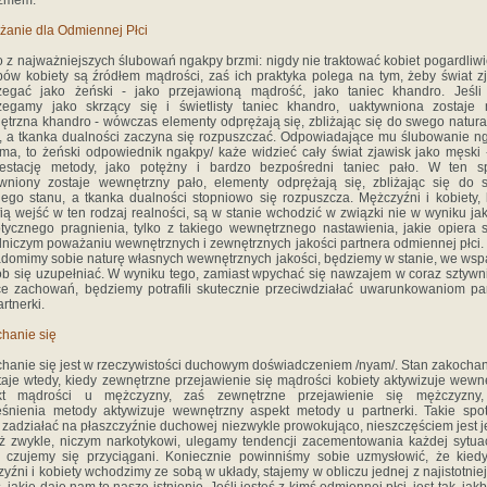
yzmem.
anie dla Odmiennej Płci
 z najważniejszych ślubowań ngakpy brzmi: nigdy nie traktować kobiet pogardliwi
ów kobiety są źródłem mądrości, zaś ich praktyka polega na tym, żeby świat z
zegać jako żeński - jako przejawioną mądrość, jako taniec khandro. Jeśli
zegamy jako skrzący się i świetlisty taniec khandro, uaktywniona zostaje
trzna khandro - wówczas elementy odprężają się, zbliżając się do swego natur
, a tkanka dualności zaczyna się rozpuszczać. Odpowiadające mu ślubowanie 
ma, to żeński odpowiednik ngakpy/ każe widzieć cały świat zjawisk jako męski 
festację metody, jako potężny i bardzo bezpośredni taniec pało. W ten s
wniony zostaje wewnętrzny pało, elementy odprężają się, zbliżając się do
ego stanu, a tkanka dualności stopniowo się rozpuszcza. Mężczyźni i kobiety, 
fią wejść w ten rodzaj realności, są w stanie wchodzić w związki nie w wyniku ja
tycznego pragnienia, tylko z takiego wewnętrznego nastawienia, jakie opiera 
niczym poważaniu wewnętrznych i zewnętrznych jakości partnera odmiennej płci.
domimy sobie naturę własnych wewnętrznych jakości, będziemy w stanie, we wsp
b się uzupełniać. W wyniku tego, zamiast wpychać się nawzajem w coraz sztywn
e zachowań, będziemy potrafili skutecznie przeciwdziałać uwarunkowaniom pa
rtnerki.
hanie się
hanie się jest w rzeczywistości duchowym doświadczeniem /nyam/. Stan zakochan
aje wtedy, kiedy zewnętrzne przejawienie się mądrości kobiety aktywizuje wewn
kt mądrości u mężczyzny, zaś zewnętrzne przejawienie się mężczyzny,
eśnienia metody aktywizuje wewnętrzny aspekt metody u partnerki. Takie spo
zadziałać na płaszczyźnie duchowej niezwykle prowokująco, nieszczęściem jest 
 iż zwykle, niczym narkotykowi, ulegamy tendencji zacementowania każdej sytuac
j czujemy się przyciągani. Koniecznie powinniśmy sobie uzmysłowić, że kied
yźni i kobiety wchodzimy ze sobą w układy, stajemy w obliczu jednej z najistotnie