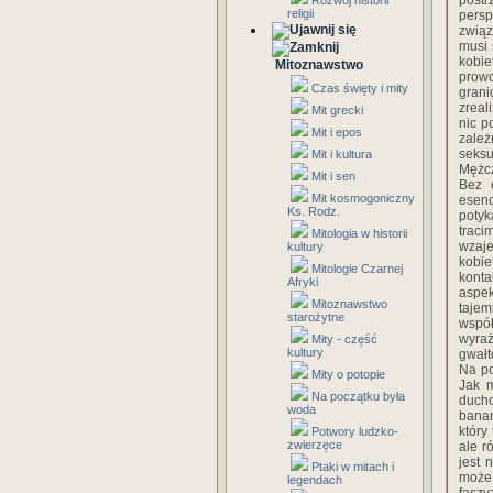
post
Rozwój historii
religii
persp
związ
musi 
kobie
Mitoznawstwo
prowo
Czas święty i mity
grani
zreal
Mit grecki
nic p
Mit i epos
zależ
seks
Mit i kultura
Mężcz
Mit i sen
Bez 
Mit kosmogoniczny
esenc
Ks. Rodz.
potyk
trac
Mitologia w historii
wzaje
kultury
kobie
Mitologie Czarnej
kont
Afryki
aspek
Mitoznawstwo
tajem
starożytne
współ
wyra
Mity - część
kultury
gwałt
Na po
Mity o potopie
Jak m
Na początku była
ducho
woda
banan
który
Potwory ludzko-
zwierzęce
ale r
jest 
Ptaki w mitach i
może 
legendach