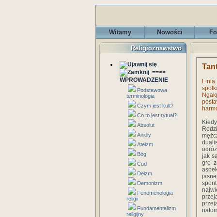
Witamy
Nowości
Fo
Religioznawstwo
Tan
==>>
WPROWADZENIE
Lini
spotk
Podstawowa
Ngak
terminologia
posta
Czym jest kult?
harmo
Co to jest rytuał?
Kiedy
Absolut
Rodzi
Anioły
mężcz
duali
Ateizm
odróż
Bóg
jak s
grę z
Cud
aspek
Deizm
jasne
spont
Demonizm
najw
Fenomenologia
prze
religii
przej
Fundamentalizm
natom
religijny