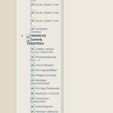
Życie, śmierć i rein
1
Życie, śmierć i rein
3
Życie, śmierć i rein
4
Żydowski
cmentarz
FONOTEKA
Celibat, dziwne
fryzury i hierarchia
Profesjonalizacja
kleru - 2
Jezus Mesjasz
Kto napisał Biblię?
Religia w Europie
Mitologia
Starożytnej Italii
W kręgu Światowita
Apokryfy o Jezusie
Cesarstwo
Bizantyńskie
Dhammapada
Herezje i doktryna