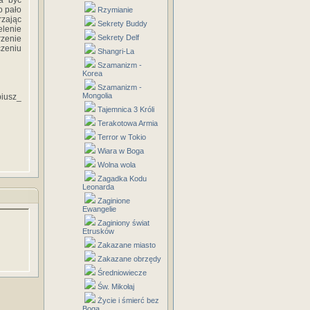
ia być
o pało
Rzymianie
rzając
Sekrety Buddy
elenie
Sekrety Delf
rzenie
zeniu
Shangri-La
Szamanizm -
Korea
Szamanizm -
Mongolia
iusz_
Tajemnica 3 Króli
Terakotowa Armia
Terror w Tokio
Wiara w Boga
Wolna wola
Zagadka Kodu
Leonarda
Zaginione
Ewangelie
Zaginiony świat
Etrusków
Zakazane miasto
Zakazane obrzędy
Średniowiecze
Św. Mikołaj
Życie i śmierć bez
Boga