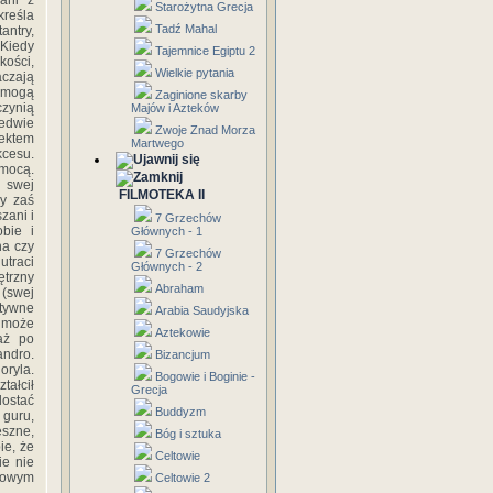
ani z
Starożytna Grecja
kreśla
Tadź Mahal
antry,
 Kiedy
Tajemnice Egiptu 2
kości,
Wielkie pytania
aczają
i mogą
Zaginione skarby
czynią
Majów i Azteków
ledwie
Zwoje Znad Morza
iektem
Martwego
cesu.
 mocą.
 swej
FILMOTEKA II
my zaś
zani i
7 Grzechów
bie i
Głównych - 1
na czy
7 Grzechów
utraci
Głównych - 2
trzny
Abraham
 (swej
ktywne
Arabia Saudyjska
e może
Aztekowie
aż po
andro.
Bizancjum
oryla.
Bogowie i Boginie -
tałcił
Grecja
dostać
Buddyzm
 guru,
eszne,
Bóg i sztuka
ie, że
Celtowie
ie nie
chowym
Celtowie 2