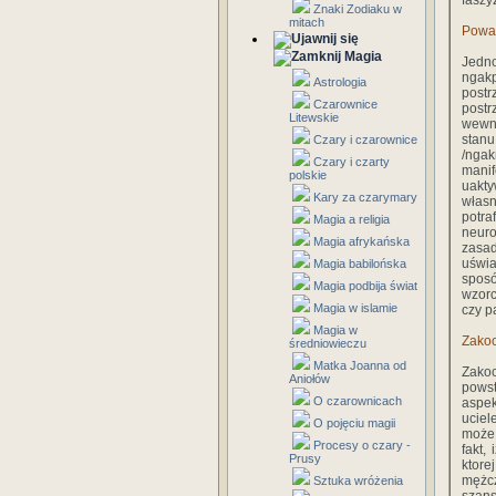
fasz
Znaki Zodiaku w
mitach
Poważ
Magia
Jedno
ngakp
Astrologia
postr
Czarownice
postr
Litewskie
wewnę
stanu
Czary i czarownice
/ngak
Czary i czarty
mani
polskie
uakty
Kary za czarymary
własn
potra
Magia a religia
neuro
Magia afrykańska
zasad
uświa
Magia babilońska
sposó
Magia podbija świat
wzorc
Magia w islamie
czy pa
Magia w
Zakoc
średniowieczu
Matka Joanna od
Zakoc
Aniołów
powst
O czarownicach
aspe
uciel
O pojęciu magii
może 
Procesy o czary -
fakt,
Prusy
ktore
mężcz
Sztuka wróżenia