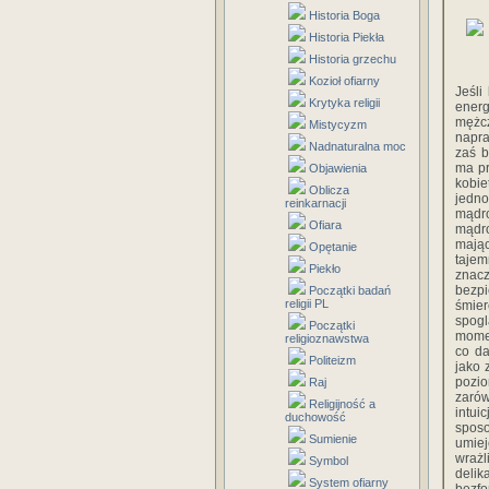
Historia Boga
Historia Piekła
Historia grzechu
Kozioł ofiarny
Jeśli
Krytyka religii
energ
mężcz
Mistycyzm
napra
Nadnaturalna moc
zaś b
ma pr
Objawienia
kobie
Oblicza
jedno
reinkarnacji
mądro
Ofiara
mądr
mając
Opętanie
taje
Piekło
znacz
bezpi
Początki badań
religii PL
śmier
spogl
Początki
momen
religioznawstwa
co da
Politeizm
jako 
pozio
Raj
zarów
Religijność a
intui
duchowość
sposo
Sumienie
umiej
wrażl
Symbol
deli
System ofiarny