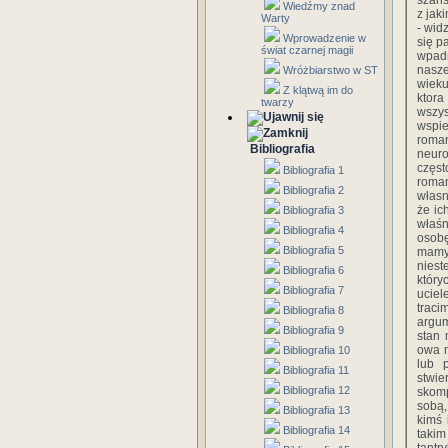
szans
Wiedźmy znad
z jak
Warty
- wid
Wprowadzenie w
się p
świat czarnej magii
wpadn
nasze
Wróżbiarstwo w ST
wieku
Z klątwą im do
ktora
twarzy
wszys
wspi
roma
Bibliografia
neuro
częst
Bibliografia 1
roman
Bibliografia 2
własn
że ic
Bibliografia 3
właśn
Bibliografia 4
osobę
Bibliografia 5
mamy 
niest
Bibliografia 6
któr
Bibliografia 7
uciel
traci
Bibliografia 8
argum
Bibliografia 9
stan 
owa m
Bibliografia 10
lub 
Bibliografia 11
stwi
Bibliografia 12
skomp
sobą,
Bibliografia 13
kimś 
Bibliografia 14
takim