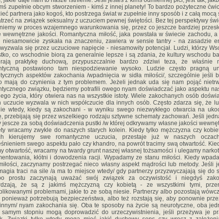
, jakie daje nam to nasze istnienie. Jeśli jesteś z kimś odmiennej płci, jest tak, jakb
imś zupełnie obcym stworzeniem - kimś z innej planety! To bardzo pożyteczne ćwi
zieć partnera jako kogoś, kto postrzega świat w zupełnie inny sposób i z całą mocą 
atrzeć na związek seksualny z uczuciem pewnej świętości. Bez tej perspektywy świ
iemy w proces wzajemnego warunkowania się, przez co jeszcze bardziej przes
 wewnętrzne jakości. Romantyczna miłość, jaka powstała w świecie zachodu, 
 niesamowicie zyskała na znaczeniu, zawiera w sensie tantry - na zasadzie en
 wyzwala się przez uczuciowe napięcie - niesamowity potencjał. Ludzi, którzy Ws
tko, co wschodnie biorą za generalnie lepsze i są zdania, że kultury wschodu ba
erają praktykę duchową, przypuszczalnie bardzo zdziwi teza, że właśnie m
ntyczną postawiono tam niespodziewanie wysoko. Ludzie często pragną un
tycznych aspektów zakochania /wpadnięcia w sidła miłości/, szczególnie jeśli 
o mają do czynienia z tym problemem. Jeżeli jednak uda się nam pojąć nietr
tycznego związku, będziemy potrafili owego nyam doświadczać jako aspektu n
ego życia, który otwiera nas na wszystkie istoty. Wiele zakochanych osób doświ
h uczucie wyzwala w nich współczucie dla innych osób. Często zdarza się, że lu
ie wtedy, kiedy są zakochani - w wyniku swego niezwykłego otwarcia na uk
, przebijają się przez wszelkiego rodzaju sztywne schematy zachowań. Jeśli jedn
jescze za sobą doświadczenia pustki /w której odkrywamy własne jakości wewnęt
ety wracamy zwykle do naszych starych kolein. Kiedy tylko mężczyzna czy kobie
ych kierujemy swe romantyczne uczucia, przestaje już w naszych oczac
eśnieniem swego aspektu pało czy khandro, na powrót tracimy swą otwartość. Kie
my otwartość, wracamy na twardy grunt naszej własnej tożsamości i ulegamy narko
entowania, kłótni i dowodzenia racji. Wypadamy ze stanu miłości. Kiedy wpa
miłości, zaczynamy postrzegać nieco własny aspekt mądrości lub metody. Jeśli 
agia traci na sile /a ma to miejsce wtedy/ gdy partnerzy przyzwyczajają się do s
po prostu zaczynają uważać swój związek za oczywistość i niegdyś zako
erdzają, że są z jakimś mężczyzną czy kobietą - ze wszystkimi tymi, przer
likowanymi problemami, jakie to ze sobą niesie. Partnerzy albo pozostają wówc
 ponieważ potrzebują bezpieczeństwa, albo też rozstają się, aby ponownie prze
innym/ nyam zakochania się. Oba te sposoby na życie są neurotyczne, oba je
 samym stopniu mogą doprowadzić do urzeczywistnienia, jeśli przeżywa je pr