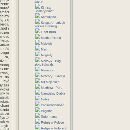
yś był
Jezus
czenie
Kim są
starać
Samarytanie?
ętości
łonimy
Konfucjusz
a w XX
Księga Umarłych
ergii,
versus Dekalog
chód i
Luter (film)
rdziej
iłość
Machu Picchu
iknąć
Majowie
bardzo
wałość
Mari
aszego
Megality
adcza,
dzie -
Meksyk - Bóg,
złoto i chwała
ochaną
ak nie
Mennonici
rzne/,
Meteory - Grecja
ta, do
h być
Mit Mojżesza
dy zaś
Mochica - Peru
tykowi
damy w
Narodziny Diabła
jednak
Nubia
iebie,
Podświadomość
chani
óżnie
Poganie
zas ze
Reformacja
żyć /z
dnak w
Religie w Polsce
aktyk-
Religie w Polsce 2