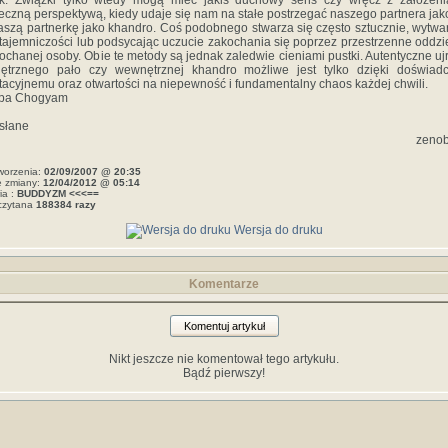
yk. Związki tylko wtedy mogą mieć jakiś duchowy sens czy wręcz z założen
eczną perspektywą, kiedy udaje się nam na stałe postrzegać naszego partnera jak
aszą partnerkę jako khandro. Coś podobnego stwarza się często sztucznie, wytwa
 tajemniczości lub podsycając uczucie zakochania się poprzez przestrzenne oddzi
ochanej osoby. Obie te metody są jednak zaledwie cieniami pustki. Autentyczne uj
ętrznego pało czy wewnętrznej khandro możliwe jest tylko dzięki doświadc
acyjnemu oraz otwartości na niepewność i fundamentalny chaos każdej chwili.
pa Chogyam
słane
zenob
worzenia:
02/09/2007 @ 20:35
e zmiany:
12/04/2012 @ 05:14
ia :
BUDDYZM <<<==
czytana
188384 razy
Wersja do druku
Komentarze
Komentuj artykuł
Nikt jeszcze nie komentował tego artykułu.
Bądź pierwszy!