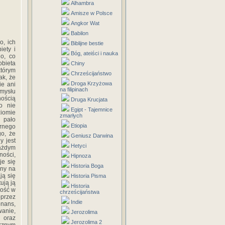
Alhambra
Amisze w Polsce
Angkor Wat
Babilon
o, ich
Biblijne bestie
iety i
Bóg, ateiści i nauka
go, co
obieta
Chiny
którym
Chrześcijaństwo
ak, że
Droga Krzyżowa
ie ani
na filipinach
umysłu
nością
Druga Krucjata
o nie
Egipt - Tajemnice
ziomie
zmarłych
 pało
Etiopia
ornego
go, że
Geniusz Darwina
y jest
Hetyci
każdym
ności,
Hipnoza
je się
Historia Boga
any na
ją się
Historia Pisma
ują ją
Historia
tość w
chrześcijaństwa
oprzez
Indie
onans,
wanie,
Jerozolima
 oraz
Jerozolima 2