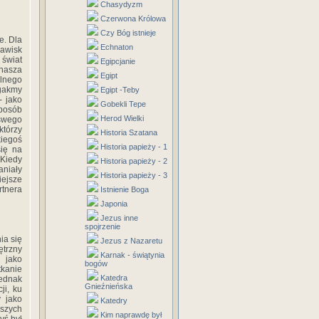
Chasydyzm
Czerwona Królowa
Czy Bóg istnieje
e. Dla
Echnaton
jawisk
 świat
Egipcjanie
 nasza
Egipt
alnego
ngakmy
Egipt -Teby
- jako
Gobekli Tepe
posób
Herod Wielki
 swego
którzy
Historia Szatana
kiegoś
Historia papieży - 1
się na
 Kiedy
Historia papieży - 2
aniały
Historia papieży - 3
iejsze
rtnera
Istnienie Boga
Japonia
Jezus inne
spojrzenie
ia się
Jezus z Nazaretu
ętrzny
Karnak - świątynia
 jako
bogów
tkanie
Katedra
jednak
Gnieźnieńska
ji, ku
y jako
Katedry
jszych
Kim naprawdę był