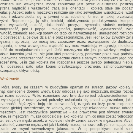
remne rozumienie promieniowania i otwartości. Jeśli jednak związek z wewnę
łczuciem lub wewnętrzną mocą zaburzony jest przez dualistyczne postrzeg
trzna mądrość i wrażliwość tracą siłę orientacji i kobieta staje się poda
ulację. Aspekt pało u mężczyzn realizuje się jako zewnętrzne współczucie, wzg
moc i odzwierciedla się w jawnej oraz subtelnej formie, w jakiej przejawia
yźni. Reprezentują ją siła, intelekt, obiektywność, produktywność, kompet
cjał, wytrwałość, ostrość, dokładność, precyzja, sympatia, stałość, metodyc
ematyczność, pęd i popęd, umiejętności, pomysłowość, wynalazczość, zwin
ywność, zdolność redukcji spraw do tego co najważniejsze, umiejętność różnico
ść postrzegania, celowe działanie oraz racjonalizm. Jeśli jednak ów żywotny zwi
ętrzną mądrością lub mocą jest zaburzony przez przywiązanie do dualistyc
zegania, to owa wewnętrzna mądrość czy moc twardnieją w agresję, nietolera
ność do manipulowania innymi. Jeśli mężczyzna nie jest prawdziwym wojown
ańska tancerka jawi mu się jako ktoś przerażający, ponieważ przez swą podst
 pierwotną przestrzenność, niebezpiecznie chwieje samymi podstawami jego po
eczeństwa. Jeśli zaś kobieta nie rozpoznała jeszcze swego potencjału niebia
erki, postrzega pało jako kogoś przytłaczająco groźnego, zahipnotyzowana
czerpaną efektywnością.
 Wrażliwość
 którą słyszy się czasami w buddyźmie opartym na sutrach, jakoby kobiety
nąć oświecenie dopiero wtedy, kiedy odrodzą się jako mężczyźni, można rozpa
a różne sposoby. Płytko rozumiane owo twierdzenie jest odzwierciedleniem m
i, wynikającej z neurotycznej potrzeby osłaniania się przed zagrożeniem, jaki
trzenność. Mężczyźni boją się pierwotności, czegoś co leży poza racjonal
iane głębiej stwierdzenie, że kobiety, aby osiągnąć oświecenie, muszą odrodz
mężczyźni, jest rzeczywiście prawdziwe - ale prawdziwe jest również stwier
tne, że mężczyźni muszą odrodzić się jako kobiety! Tym, co musi zostać 'odrodzon
te, jest ukryty męski aspekt w kobiecie i ukryty żeński aspekt w mężczyźnie. Aby
 zaistnieć, zarówno mężczyzni jak i kobiety muszą na nowo odkryć nie mające po
ązanie ze swymi wewnętrznymi jakościami. W tej perspektywie nauki sutr