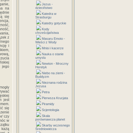
trznym
anie,
Jezus -
dzieciństwo
tna na
lędnie
Katedra w
ją się
Strasburgu
encja,
Katedry gotyckie
zność,
ność,
Kody
chrześcijaństwa
wania,
ązek z
Masaru Emoto -
znego
Wieści z Wody
ncję i
Mnisi i kacerze
ikiem,
awową,
Nauka o stanie
umyslu
czucia
ńskiej
Newton - Mroczny
 jego
Heretyk
Niebo na ziemi -
Buddyzm
Nieznana rodzina
Jezusa
 mogły
trywać
Petra
ęskiej
Pierwsza Krucjata
m jest
izmem.
Piramidy
ić się
Scjentologia
dzenie
Skala
e' czy
porównawcza planet
 móc w
czątku
Skarby wczesnego
 każą
Średniowiecza