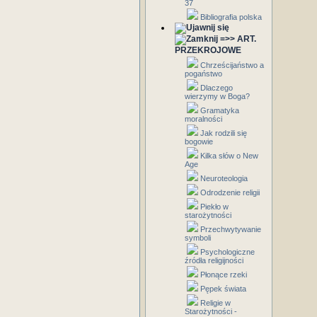
37
Bibliografia polska
=>> ART.
PRZEKROJOWE
Chrześcijaństwo a
pogaństwo
Dlaczego
wierzymy w Boga?
Gramatyka
moralności
Jak rodzili się
bogowie
Kilka słów o New
Age
Neuroteologia
Odrodzenie religii
Piekło w
starożytności
Przechwytywanie
symboli
Psychologiczne
źródła religijności
Płonące rzeki
Pępek świata
Religie w
Starożytności -