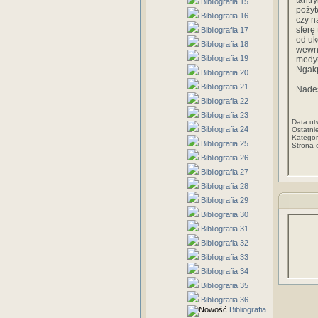
tantr
Bibliografia 15
pożyt
Bibliografia 16
czy n
sferę
Bibliografia 17
od uk
Bibliografia 18
wewn
Bibliografia 19
medyt
Ngak
Bibliografia 20
Bibliografia 21
Nade
Bibliografia 22
Bibliografia 23
Data ut
Bibliografia 24
Ostatni
Kategor
Bibliografia 25
Strona 
Bibliografia 26
Bibliografia 27
Bibliografia 28
Bibliografia 29
Bibliografia 30
Bibliografia 31
Bibliografia 32
Bibliografia 33
Bibliografia 34
Bibliografia 35
Bibliografia 36
Bibliografia