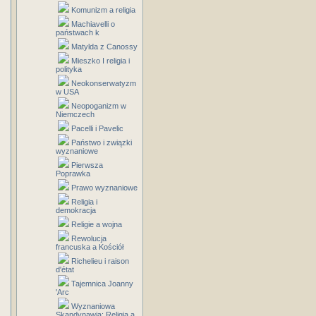
Komunizm a religia
Machiavelli o
państwach k
Matylda z Canossy
Mieszko I religia i
polityka
Neokonserwatyzm
w USA
Neopoganizm w
Niemczech
Pacelli i Pavelic
Państwo i związki
wyznaniowe
Pierwsza
Poprawka
Prawo wyznaniowe
Religia i
demokracja
Religie a wojna
Rewolucja
francuska a Kościół
Richelieu i raison
d'état
Tajemnica Joanny
'Arc
Wyznaniowa
Skandynawia: Religia a