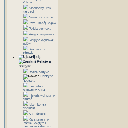
Polsce
Nieodparty urok
kastracji
Nowa duchowość
Piwo - napój Bogów
Policja duchowa
Religia i wspólnota
Religijne wędrówki
ludów
Różaniec na
zdrowie
Religie a
polityka
Boska polityka
Doktryna
Reagana
Hezbollah
wojownicy Boga
Historia wolności w
chrześ.
Islam kontra
hinduizm
Kara śmierci
Kara śmierci w
Piśmie Świętym i
nauczaniu katolickim