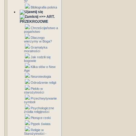
37
Bibliografia polska
=>> ART.
PRZEKROJOWE
Chrześcijaństwo a
pogaństwo
Dlaczego
wierzymy w Boga?
Gramatyka
moralności
Jak rodzili się
bogowie
Kilka słów o New
Age
Neuroteologia
Odrodzenie religii
Piekło w
starożytności
Przechwytywanie
symboli
Psychologiczne
źródła religijności
Płonące rzeki
Pępek świata
Religie w
Starożytności -