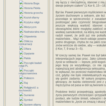
się łączy z nierządnicą, stanowi z n
Historia Boga
dwoje jednym ciałem" (1 Kor 6, 15—16)
Historia Piekła
Był św. Paweł pierwszym myślicielem w 
Historia grzechu
życiem duchowym a seksem, ale też z
Kozioł ofiarny
pozostaje w sprzeczności z zasadami
postrzegać jako czynność błogosławi
Krytyka religii
jeszcze większą wartość stanowi 
Mistycyzm
obowiązków, które mogłyby zakłócić 
Nadnaturalna moc
wielkiej samokontroli, na którą nie k
radził nawet, że jeśli już nie potr
Objawienia
małżeńskie... Mąż niech oddaje powinn
Oblicza
jedno drugiego, chyba że na jakiś cza
reinkarnacji
znów wróćcie do siebie, aby — wskutek
(l Kor, 7, 9 oraz 3—5).
Ofiara
Opętanie
W rzeczy samej św. Paweł nie był taki
Piekło
interpretacjach jego prac. Jako człowi
życie w celibacie — lepsze, jeśli kogo
Początki badań
jego tezę ze wszystkiego, co nie z
religii PL
najwyższą jest abstynencja seksualna,
Początki
to wykazać, bo przecież małżeństwu bł
religioznawstwa
cóż, gdyby nie było intelektualnych wy
Politeizm
się godni zadania. W sukurs pospies
głoszący, że każda cielesność jest z 
Raj
mężczyzna od pasa w dół są tworami s
Religijność a
duchowość
Podobne treści przepełniają apokry
życiu pierwszych chrześcijan i przypa
Sumienie
postaci, ale ludzie śmiali, odważni i 
Symbol
małżeństwo to „życie ze zmazą i skazą"
System ofiarny