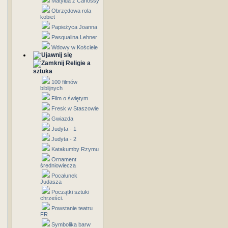
Matylda z Canossy
Obrzędowa rola
kobiet
Papieżyca Joanna
Pasqualina Lehner
Wdowy w Kościele
Religie a
sztuka
100 filmów
biblijnych
Film o świętym
Fresk w Staszowie
Gwiazda
Judyta - 1
Judyta - 2
Katakumby Rzymu
Ornament
średniowiecza
Pocałunek
Judasza
Początki sztuki
chrześci.
Powstanie teatru
FR
Symbolika barw