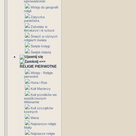
wprowadzenie
Wstęp do geografii
religii
Zatyczka
panieńska
Zaświaty w
literaturze i w sztuce
Śmierć w różnych
religiach świata
Święte księgi
Święte miasta
=>>
RELIGIE PIERWOTNE
Wstęp - Religie
pierwotne
Huna i Roa
Kult Macierzy
Kult przodków we
współczesnym
Wietnamie
Kult szczątków
kostnych
Mana
Najstarsze religie
Malty
Najstasze religie