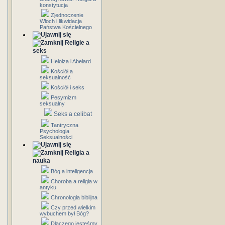
konstytucja
Zjednoczenie
Włoch i likwidacja
Państwa Kościelnego
Religie a
seks
Heloiza i Abelard
Kościół a
seksualność
Kościół i seks
Pesymizm
seksualny
Seks a celibat
Tantryczna
Psychologia
Seksualności
Religia a
nauka
Bóg a inteligencja
Choroba a religia w
antyku
Chronologia biblijna
Czy przed wielkim
wybuchem był Bóg?
Dlaczego jesteśmy