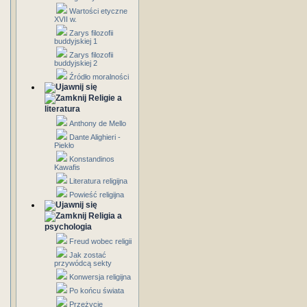
Wartości etyczne
XVII w.
Zarys filozofii
buddyjskiej 1
Zarys filozofii
buddyjskiej 2
Źródło moralności
Religie a
literatura
Anthony de Mello
Dante Alighieri -
Piekło
Konstandinos
Kawafis
Literatura religijna
Powieść religijna
Religia a
psychologia
Freud wobec religii
Jak zostać
przywódcą sekty
Konwersja religijna
Po końcu świata
Przeżycie