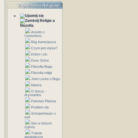
Zagadnienia Religijne
Religie a
filozofia
Anselm z
Cantenbury
Bóg Kartezjusza
Czym jest etyka?
Dobro i zlo
Duns Szkot
Filozofia Boga
Filozofia religii
John Locke o Bogu
Mantra
O duszy -
Arystoteles
Państwo Platona
Problem zła
Schopenhauer o
woli
Sen w którym
żyjemy
Traktat
ateologiczny