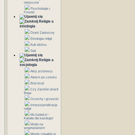
mistyczne
Psychologia r.
Freuda
Religie a
etnologia
Dzień Zaduszny
Etnologia religii
Kult słońca
Sati
Religie a
socjologia
Akty przemocy
Ateizm po czesku
Brat brud
Czy Zachód utracił
Boga
Grzechy i grzeszki
Instytucjonalizacja
religii
McJudaizm -
Kabała dla każdego!
Moda na
wegetarianizm
Mordy rytualne w