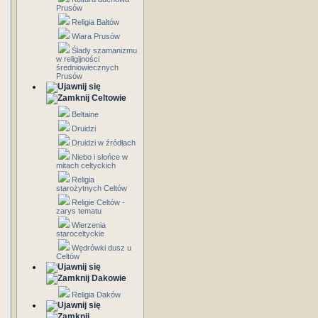
Prusów
Religia Bałtów
Wiara Prusów
Ślady szamanizmu
w religijności
średniowiecznych
Prusów
Celtowie
Beltaine
Druidzi
Druidzi w źródłach
Niebo i słońce w
mitach celtyckich
Religia
starożytnych Celtów
Religie Celtów -
zarys tematu
Wierzenia
staroceltyckie
Wędrówki dusz u
Celtów
Dakowie
Religia Daków