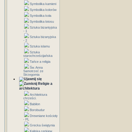
Symbolika kamieni
Symbolika kolorów
Symbolika koła
Symbolika lotosu
Sztuka bizantyjska
- 1
Sztuka bizanyjska
- 2
Sztuka islamu
Sztuka
starochrześcijańska
Tańce a religia
Św. Anna
Samotrzeć ze
Strzegomia
Religie a
architektura
Architektura
chrześci.
Babilon
Borobudur
Drewniane kościoły
- PL
Grecka świątynia
Kaliska cerkiew