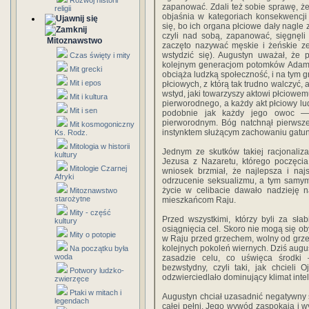
Rozwój historii
zapanować. Zdali też sobie sprawę, że
religii
objaśnia w kategoriach konsekwencji
się, bo ich organa płciowe dały nagle 
czyli nad sobą, zapanować, sięgnęli
Mitoznawstwo
zaczęto nazywać męskie i żeńskie z
wstydzić się). Augustyn uważał, że 
Czas święty i mity
kolejnym generacjom potomków Adama 
Mit grecki
obciąża ludzką społeczność, i na tym 
Mit i epos
płciowych, z którą tak trudno walczyć,
wstyd, jaki towarzyszy aktowi płciowe
Mit i kultura
pierworodnego, a każdy akt płciowy lu
Mit i sen
podobnie jak każdy jego owoc —
pierworodnym. Bóg natchnął pierwsze
Mit kosmogoniczny
instynktem służącym zachowaniu gatun
Ks. Rodz.
Mitologia w historii
Jednym ze skutków takiej racjonaliza
kultury
Jezusa z Nazaretu, którego poczęcia
Mitologie Czarnej
wniosek brzmiał, że najlepsza i naj
Afryki
odrzucenie seksualizmu, a tym samym
życie w celibacie dawało nadzieję n
Mitoznawstwo
starożytne
mieszkańcom Raju.
Mity - część
Przed wszystkimi, którzy byli za sła
kultury
osiągnięcia cel. Skoro nie mogą się oby
Mity o potopie
w Raju przed grzechem, wolny od grzes
kolejnych pokoleń wiernych. Dziś augu
Na początku była
woda
zasadzie celu, co uświęca środki 
bezwstydny, czyli taki, jak chcieli
Potwory ludzko-
odzwierciedlało dominujący klimat intel
zwierzęce
Ptaki w mitach i
Augustyn chciał uzasadnić negatywny 
legendach
całej pełni. Jego wywód zaspokaja i wy