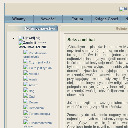
Witamy
Nowości
Forum
Księga Gości
N
Religioznawstwo
Religie
Seks a celibat
==>>
„Chciałbym — pisał św. Hieronim w IV
WPROWADZENIE
mąż brał sobie za żonę taką, co nie p
Podstawowa
bo się boi". Św. Hieronim, jeden z 
terminologia
najbardziej inspirujących (jeśli ocen
Czym jest kult?
Kościoła, miał instytucję małżeństwa 
była to sprawa wyłącznie osobistych
Co to jest rytuał?
docenić zjawiska sprzyjające p
Absolut
wstrzemięźliwość stanowiła istot
przyciągającym materialistycznych Rzym
Anioły
niej, bo i do innych systemów religij
Ateizm
polegała na tym, że gdy inne reli
wstrzemięźliwości, chrześcijaństw
Bóg
obowiązek.
Cud
Deizm
Już na początku pierwszego stulecia na
wartość cenniejszą niźli małżeństwo.
Demonizm
Fenomenologia
Zmuszony do udzielenia nagany ma
religii
najmniej ludnych miast starożytnego ś
wołał: „Czyż nie wiecie, że ciała w
Fundamentalizm
religijny
Chrystusa będę je czynił członkami nie