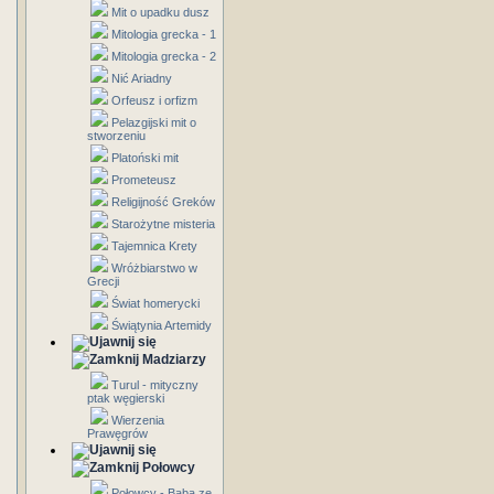
Mit o upadku dusz
Mitologia grecka - 1
Mitologia grecka - 2
Nić Ariadny
Orfeusz i orfizm
Pelazgijski mit o
stworzeniu
Platoński mit
Prometeusz
Religijność Greków
Starożytne misteria
Tajemnica Krety
Wróżbiarstwo w
Grecji
Świat homerycki
Świątynia Artemidy
Madziarzy
Turul - mityczny
ptak węgierski
Wierzenia
Prawęgrów
Połowcy
Połowcy - Baba ze