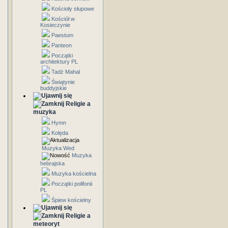
Kościoły słupowe
Kościół w
Kosieczynie
Paestum
Panteon
Początki
architektury PL
Tadż Mahal
Świątynie
buddyjskie
Religie a
muzyka
Hymn
Kolęda
Muzyka Wed
Muzyka
hebrajska
Muzyka kościelna
Początki polifonii
PL
Śpiew kościelny
Religie a
meteoryt