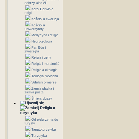
dobrzy albo źli
Karol Darwin o
religii
Kościół a ewolucja
Kościół a
uniwersytety
Medycyna i religia
Neuroteologia
Pan Bóg i
zwierzęta
Religia i geny
Religia i moralność
Religie a ekologia
Teologia Newtona
Vetulani o wierze
Ziemia płaska i
ziemia pusta
Śmierć duszy
Religia a
turystyka
Od pielgrzyma do
turysty
Tanatoturystyka
Turystyka