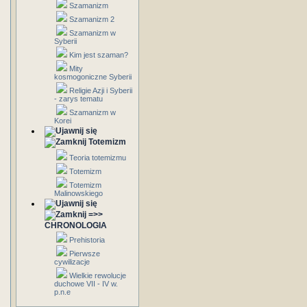
Szamanizm
Szamanizm 2
Szamanizm w
Syberii
Kim jest szaman?
Mity
kosmogoniczne Syberii
Religie Azji i Syberii
- zarys tematu
Szamanizm w
Korei
Totemizm
Teoria totemizmu
Totemizm
Totemizm
Malinowskiego
=>>
CHRONOLOGIA
Prehistoria
Pierwsze
cywilizacje
Wielkie rewolucje
duchowe VII - IV w.
p.n.e