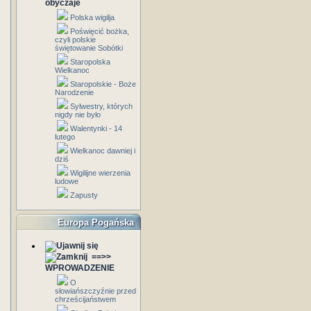
obyczaje
Polska wigilja
Poświęcić bożka,
czyli polskie
świętowanie Sobótki
Staropolska
Wielkanoc
Staropolskie - Boże
Narodzenie
Sylwestry, których
nigdy nie było
Walentynki - 14
lutego
Wielkanoc dawniej i
dziś
Wigilijne wierzenia
ludowe
Zapusty
Europa Pogańska
==>>
WPROWADZENIE
O
słowiańszczyźnie przed
chrześcijaństwem