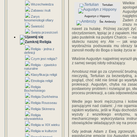
Wielkie
Wszechwiedza
Tertulian
apologet
Zabawa i kult
Augusty
najgłęb
Zarys
Augustyn z Hippony
Żaden z 
fenomenologii ofiary
Św. Ambroży
zrazu n
Świetość
nawet za hulakę. Później zaczęli ży
Święta przestrzeń
obrzydzeniem, tępiąc je z zapałem. Hie
jako pustelnik na pustyni Chalcis — 
stuleciu naszej ery. Ale — jak wsp
Religia
wyobraźnia podsuwała mu obrazy tań
Religia - jedna z
zanosił modły do Boga o łaskę życia w c
definicji
Właśnie Augustyn najpełniej wyraził gł
Czym jest religia?
z samej swojej istoty odrażający.
Religia - zjawisko
naturalne
Arnobiusz miał go za czynność brudną 
Klasyfikacja religii
nieczystą, Tertulian za bezwstydną,
pogląd, choć nikt nie śmiał go wyart
Etnologia religii
prokreacji. Augustyn, chyba na zasa
Religia
postawiony problem i rozwiązał go, st
Bocheńskiego
procesu prokreacji, a cała odpowiedzial
Religia Durkheima
Wedle jego teorii mężczyzna i kobie
Religia Rousseau
panującymi nad ciałami: „I nie ogarnia
Religia Skinnera
rajskim wydaniu, jeśli w Raju dochodzi
wyzuty z wszelkiego erotyzmu, sp
Religia
mechanicznego wykorzystania instr
obywatelska
obowiązków składających się na proces
Religia w XIX wieku
Religia w kulturze
Gdy jednak Adam z Ewą zgrzeszyli, 
egoistyczne emocje (co Augustyn okreś