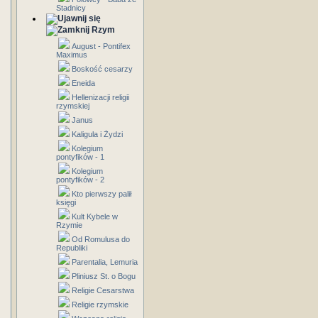
Stadnicy
Rzym
August - Pontifex
Maximus
Boskość cesarzy
Eneida
Hellenizacji religii
rzymskiej
Janus
Kaligula i Żydzi
Kolegium
pontyfików - 1
Kolegium
pontyfików - 2
Kto pierwszy palił
księgi
Kult Kybele w
Rzymie
Od Romulusa do
Republiki
Parentalia, Lemuria
Pliniusz St. o Bogu
Religie Cesarstwa
Religie rzymskie