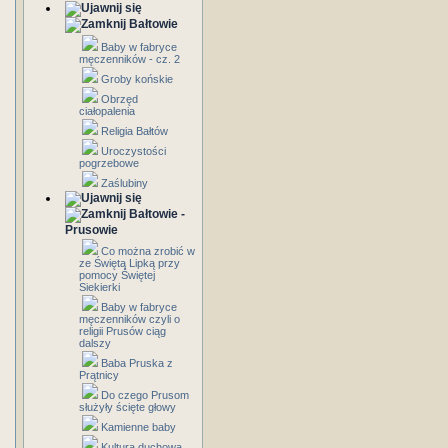
Bałtowie
Baby w fabryce
męczenników - cz. 2
Groby końskie
Obrzęd
ciałopalenia
Religia Bałtów
Uroczystości
pogrzebowe
Zaślubiny
Bałtowie -
Prusowie
Co można zrobić w
ze Świętą Lipką przy
pomocy Świętej
Siekierki
Baby w fabryce
męczenników czyli o
religii Prusów ciąg
dalszy
Baba Pruska z
Prątnicy
Do czego Prusom
służyły ścięte głowy
Kamienne baby
Kultura duchowa