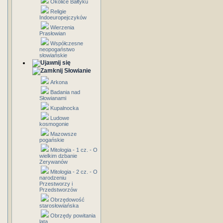
Okolice Bałtyku
Religie
Indoeuropejczyków
Wierzenia
Prasłowian
Współczesne
neopogaństwo
słowiańskie
Słowianie
Arkona
Badania nad
Słowianami
Kupalnocka
Ludowe
kosmogonie
Mazowsze
pogańskie
Mitologia - 1 cz. - O
wielkim dzbanie
Zerywanów
Mitologia - 2 cz. - O
narodzeniu
Przestworzy i
Przedstworzów
Obrzędowość
starosłowiańska
Obrzędy powitania
lata