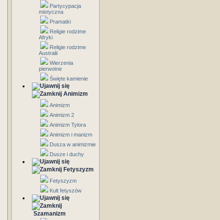
Partycypacja
mistyczna
Pramatki
Religie rodzime
Afryki
Religie rodzime
Australii
Wierzenia
pierwotne
Święte kamienie
Animizm
Animizm
Animizm 2
Animizm Tylora
Animizm i manizm
Dusza w animizmie
Dusze i duchy
Fetyszyzm
Fetyszyzm
Kult fetyszów
Szamanizm