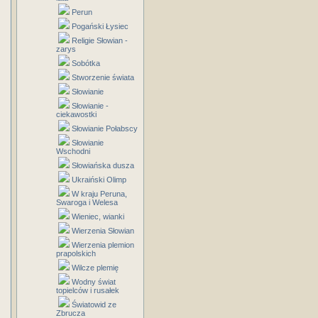
Perun
Pogański Łysiec
Religie Słowian -
zarys
Sobótka
Stworzenie świata
Słowianie
Słowianie -
ciekawostki
Słowianie Połabscy
Słowianie
Wschodni
Słowiańska dusza
Ukraiński Olimp
W kraju Peruna,
Swaroga i Welesa
Wieniec, wianki
Wierzenia Słowian
Wierzenia plemion
prapolskich
Wilcze plemię
Wodny świat
topielców i rusałek
Światowid ze
Zbrucza