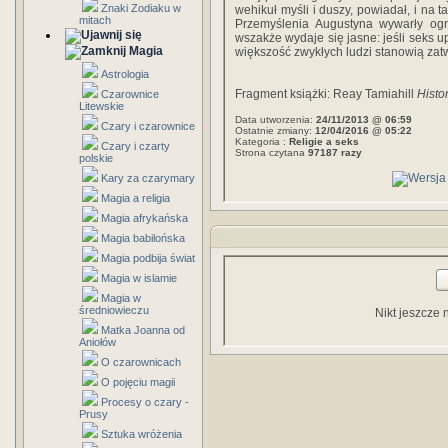
Znaki Zodiaku w
wehikuł myśli i duszy, powiadał, i na 
mitach
Przemyślenia Augustyna wywarły og
wszakże wydaje się jasne: jeśli seks u
Magia
większość zwykłych ludzi stanowią zatw
Astrologia
Fragment książki: Reay Tamiahill
Histo
Czarownice
Litewskie
Data utworzenia:
24/11/2013 @ 06:59
Czary i czarownice
Ostatnie zmiany:
12/04/2016 @ 05:22
Kategoria :
Religie a seks
Czary i czarty
Strona czytana
97187 razy
polskie
Kary za czarymary
Magia a religia
Magia afrykańska
Magia babilońska
Magia podbija świat
Magia w islamie
Magia w
średniowieczu
Nikt jeszcze 
Matka Joanna od
Aniołów
O czarownicach
O pojęciu magii
Procesy o czary -
Prusy
Sztuka wróżenia