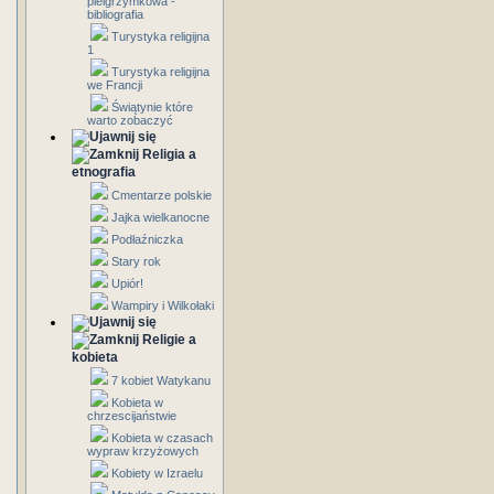
pielgrzymkowa -
bibliografia
Turystyka religijna
1
Turystyka religijna
we Francji
Świątynie które
warto zobaczyć
Religia a
etnografia
Cmentarze polskie
Jajka wielkanocne
Podłaźniczka
Stary rok
Upiór!
Wampiry i Wilkołaki
Religie a
kobieta
7 kobiet Watykanu
Kobieta w
chrzescijaństwie
Kobieta w czasach
wypraw krzyżowych
Kobiety w Izraelu