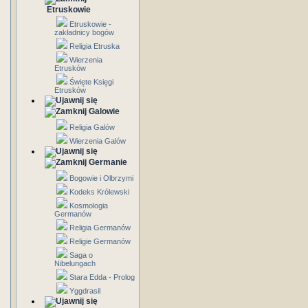
Etruskowie
Etruskowie -
zakładnicy bogów
Religia Etruska
Wierzenia
Etrusków
Święte Księgi
Etrusków
Galowie
Religia Galów
Wierzenia Galów
Germanie
Bogowie i Olbrzymi
Kodeks Królewski
Kosmologia
Germanów
Religia Germanów
Religie Germanów
Saga o
Nibelungach
Stara Edda - Prolog
Yggdrasil