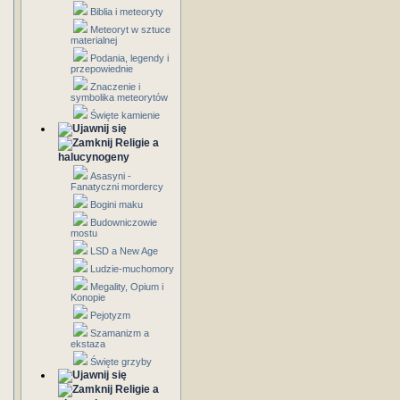
Biblia i meteoryty
Meteoryt w sztuce
materialnej
Podania, legendy i
przepowiednie
Znaczenie i
symbolika meteorytów
Święte kamienie
Religie a
halucynogeny
Asasyni -
Fanatyczni mordercy
Bogini maku
Budowniczowie
mostu
LSD a New Age
Ludzie-muchomory
Megality, Opium i
Konopie
Pejotyzm
Szamanizm a
ekstaza
Święte grzyby
Religie a