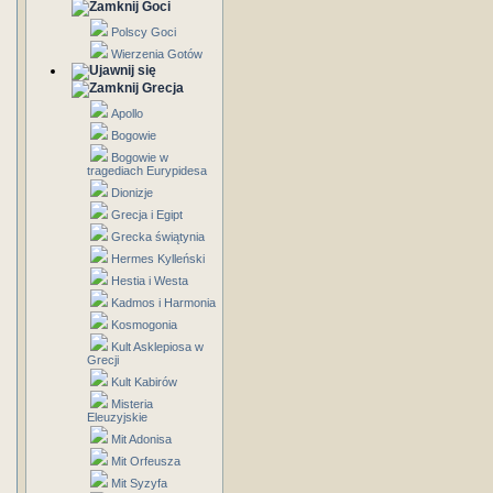
Goci
Polscy Goci
Wierzenia Gotów
Grecja
Apollo
Bogowie
Bogowie w
tragediach Eurypidesa
Dionizje
Grecja i Egipt
Grecka świątynia
Hermes Kylleński
Hestia i Westa
Kadmos i Harmonia
Kosmogonia
Kult Asklepiosa w
Grecji
Kult Kabirów
Misteria
Eleuzyjskie
Mit Adonisa
Mit Orfeusza
Mit Syzyfa