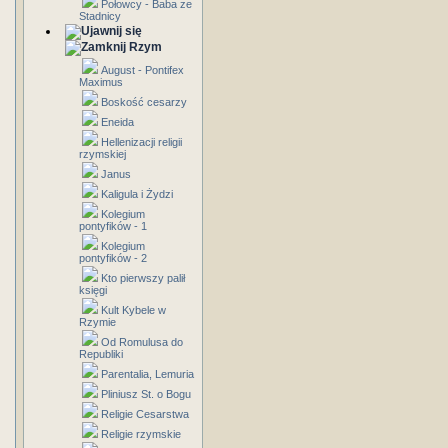
Połowcy - Baba ze
Stadnicy
Rzym
August - Pontifex
Maximus
Boskość cesarzy
Eneida
Hellenizacji religii
rzymskiej
Janus
Kaligula i Żydzi
Kolegium
pontyfików - 1
Kolegium
pontyfików - 2
Kto pierwszy palił
księgi
Kult Kybele w
Rzymie
Od Romulusa do
Republiki
Parentalia, Lemuria
Pliniusz St. o Bogu
Religie Cesarstwa
Religie rzymskie