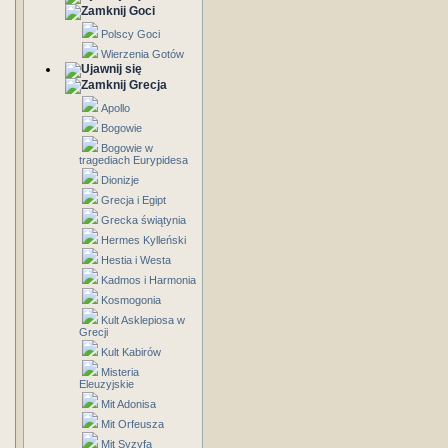
Goci
Polscy Goci
Wierzenia Gotów
Grecja
Apollo
Bogowie
Bogowie w
tragediach Eurypidesa
Dionizje
Grecja i Egipt
Grecka świątynia
Hermes Kylleński
Hestia i Westa
Kadmos i Harmonia
Kosmogonia
Kult Asklepiosa w
Grecji
Kult Kabirów
Misteria
Eleuzyjskie
Mit Adonisa
Mit Orfeusza
Mit Syzyfa