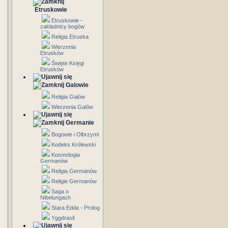
Etruskowie
Etruskowie -
zakładnicy bogów
Religia Etruska
Wierzenia
Etrusków
Święte Księgi
Etrusków
Galowie
Religia Galów
Wierzenia Galów
Germanie
Bogowie i Olbrzymi
Kodeks Królewski
Kosmologia
Germanów
Religia Germanów
Religie Germanów
Saga o
Nibelungach
Stara Edda - Prolog
Yggdrasil