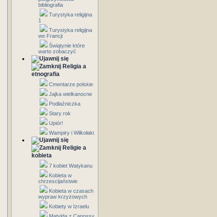
bibliografia
Turystyka religijna
1
Turystyka religijna
we Francji
Świątynie które
warto zobaczyć
Religia a
etnografia
Cmentarze polskie
Jajka wielkanocne
Podłaźniczka
Stary rok
Upiór!
Wampiry i Wilkołaki
Religie a
kobieta
7 kobiet Watykanu
Kobieta w
chrzescijaństwie
Kobieta w czasach
wypraw krzyżowych
Kobiety w Izraelu
Matylda z Canossy