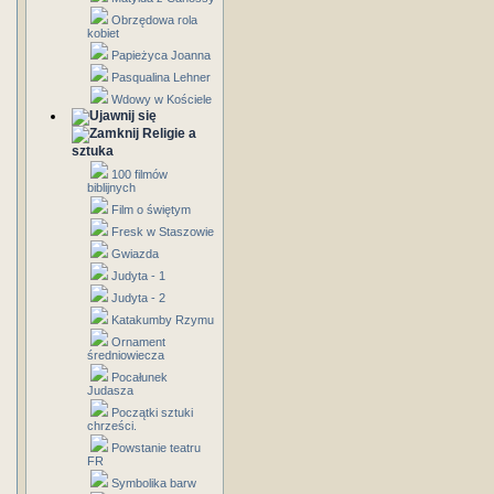
Obrzędowa rola
kobiet
Papieżyca Joanna
Pasqualina Lehner
Wdowy w Kościele
Religie a
sztuka
100 filmów
biblijnych
Film o świętym
Fresk w Staszowie
Gwiazda
Judyta - 1
Judyta - 2
Katakumby Rzymu
Ornament
średniowiecza
Pocałunek
Judasza
Początki sztuki
chrześci.
Powstanie teatru
FR
Symbolika barw