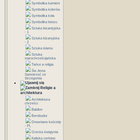
Symbolika kamieni
Symbolika kolorów
Symbolika koła
Symbolika lotosu
Sztuka bizantyjska
- 1
Sztuka bizanyjska
- 2
Sztuka islamu
Sztuka
starochrześcijańska
Tańce a religia
Św. Anna
Samotrzeć ze
Strzegomia
Religie a
architektura
Architektura
chrześci.
Babilon
Borobudur
Drewniane kościoły
- PL
Grecka świątynia
Kaliska cerkiew