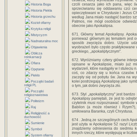
cesarza, który wymuszali Rzymianie. 
czcili cesarza jako ich pana, więc 
Historia Boga
sprzeciwianiu się oddawaniu czci ces
Historia Piekła
opieczętowani w Chrystusie i Jezus Ch
Historia grzechu
według Jana miało nastąpić bardzo s
Patmos, nie mógł osobiście odwiedzi
Kozioł ofiarny
obecnie jako Apokalipsa.
Krytyka religii
671. Główny temat Apokalipsy. Apoka
Mistycyzm
ponieważ głównym jej tematem jest o
Nadnaturalna moc
sposób zwycięża dobro. Użycie udz
wyobrażeń było często praktykowane w
Objawienia
greckiego, „apokaliptycznym".
Oblicza
reinkarnacji
672. Wyróżniamy cztery główne interpre
Ofiara
opisane w Apokalipsie, miało już mi
wydarzeń, które nastąpiły w I stuleciu n.
Opętanie
coś, co zdarzy się u końca czasów. H
Piekło
zaczęły się od pobytu św. Jana na wys
kolei postrzegają Apokalipsę jako s
Początki badań
religii PL
o tym, jak dobro zwycięża zło.
Początki
673. Styl „apokaliptyczny" jest bardzo
religioznawstwa
Apokalipsy pamiętali, że jest to odrę
Politeizm
czytelnik musi rozpoznawać symbole w n
Babilon (a może również i Rzym?), ś
Raj
umiłowana Baranka, czyli Chrystusa.
Religijność a
duchowość
674 . Jedną ze szczególnych cech Apoka
Sumienie
jest użyta w Apokalipsie 52 razy! Licz
znajdziemy odniesienia do siedmiu k
Symbol
innych rzeczy, które występują w liczbi
System ofiarny