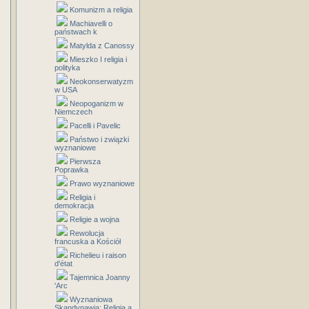
Komunizm a religia
Machiavelli o
państwach k
Matylda z Canossy
Mieszko I religia i
polityka
Neokonserwatyzm
w USA
Neopoganizm w
Niemczech
Pacelli i Pavelic
Państwo i związki
wyznaniowe
Pierwsza
Poprawka
Prawo wyznaniowe
Religia i
demokracja
Religie a wojna
Rewolucja
francuska a Kościół
Richelieu i raison
d'état
Tajemnica Joanny
'Arc
Wyznaniowa
Skandynawia: Religia a