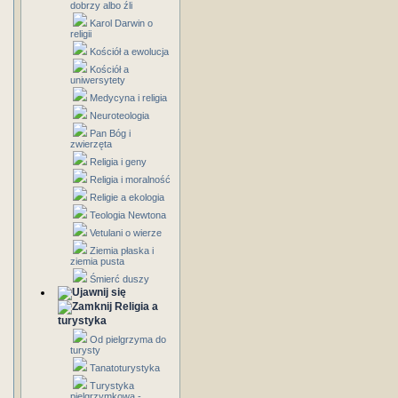
dobrzy albo źli
Karol Darwin o
religii
Kościół a ewolucja
Kościół a
uniwersytety
Medycyna i religia
Neuroteologia
Pan Bóg i
zwierzęta
Religia i geny
Religia i moralność
Religie a ekologia
Teologia Newtona
Vetulani o wierze
Ziemia płaska i
ziemia pusta
Śmierć duszy
Religia a
turystyka
Od pielgrzyma do
turysty
Tanatoturystyka
Turystyka
pielgrzymkowa -