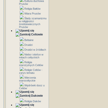
Kultura duchowa
Prusów
Religia Bałtów
Wiara Prusów
Ślady szamanizmu
w religijności
średniowiecznych
Prusów
Celtowie
Beltaine
Druidzi
Druidzi w źródłach
Niebo i słońce w
mitach celtyckich
Religia
starożytnych Celtów
Religie Celtów -
zarys tematu
Wierzenia
staroceltyckie
Wędrówki dusz u
Celtów
Dakowie
Religia Daków