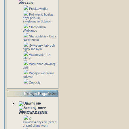
obyczaje
Polska wigilja
Poświęcić bożka,
czyli polskie
świętowanie Sobótki
Staropolska
Wielkanoc
Staropolskie - Boże
Narodzenie
Sylwestry, których
nigdy nie było
Walentynki - 14
lutego
Wielkanoc dawniej i
dziś
Wigilijne wierzenia
ludowe
Zapusty
Europa Pogańska
==>>
WPROWADZENIE
O
słowiańszczyźnie przed
chrześcijaństwem