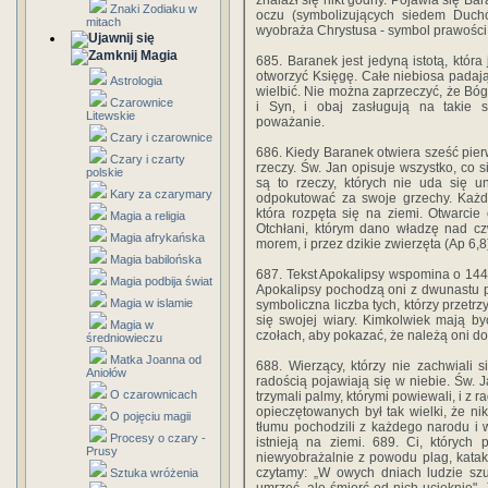
znalazł się nikt godny. Pojawia się Bar
Znaki Zodiaku w
oczu (symbolizujących siedem Duchó
mitach
wyobraża Chrystusa - symbol prawości, k
Magia
685. Baranek jest jedyną istotą, która
otworzyć Księgę. Całe niebiosa padaj
Astrologia
wielbić. Nie można zaprzeczyć, że Bóg
Czarownice
i Syn, i obaj zasługują na takie 
Litewskie
poważanie.
Czary i czarownice
686. Kiedy Baranek otwiera sześć pier
Czary i czarty
rzeczy. Św. Jan opisuje wszystko, co si
polskie
są to rzeczy, których nie uda się u
Kary za czarymary
odpokutować za swoje grzechy. Każda
która rozpęta się na ziemi. Otwarcie
Magia a religia
Otchłani, którym dano władzę nad czw
Magia afrykańska
morem, i przez dzikie zwierzęta (Ap 6,8
Magia babilońska
687. Tekst Apokalipsy wspomina o 144
Magia podbija świat
Apokalipsy pochodzą oni z dwunastu ple
Magia w islamie
symboliczna liczba tych, którzy przetrz
się swojej wiary. Kimkolwiek mają by
Magia w
czołach, aby pokazać, że należą oni do C
średniowieczu
Matka Joanna od
688. Wierzący, którzy nie zachwiali 
Aniołów
radością pojawiają się w niebie. Św. J
O czarownicach
trzymali palmy, którymi powiewali, i z r
opieczętowanych był tak wielki, że nikt
O pojęciu magii
tłumu pochodzili z każdego narodu i w
Procesy o czary -
istnieją na ziemi. 689. Ci, których
Prusy
niewyobrażalnie z powodu plag, katak
czytamy: „W owych dniach ludzie szuk
Sztuka wróżenia