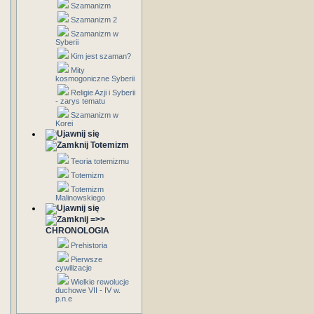
Szamanizm
Szamanizm 2
Szamanizm w
Syberii
Kim jest szaman?
Mity
kosmogoniczne Syberii
Religie Azji i Syberii
- zarys tematu
Szamanizm w
Korei
Totemizm
Teoria totemizmu
Totemizm
Totemizm
Malinowskiego
=>>
CHRONOLOGIA
Prehistoria
Pierwsze
cywilizacje
Wielkie rewolucje
duchowe VII - IV w.
p.n.e