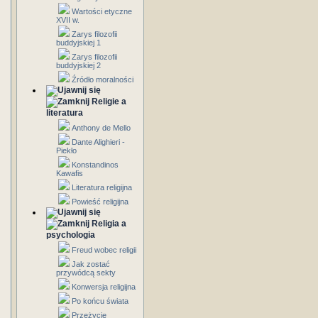
Wartości etyczne
XVII w.
Zarys filozofii
buddyjskiej 1
Zarys filozofii
buddyjskiej 2
Źródło moralności
Religie a
literatura
Anthony de Mello
Dante Alighieri -
Piekło
Konstandinos
Kawafis
Literatura religijna
Powieść religijna
Religia a
psychologia
Freud wobec religii
Jak zostać
przywódcą sekty
Konwersja religijna
Po końcu świata
Przeżycie