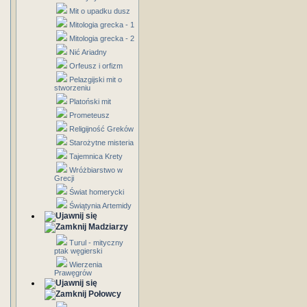
Mit o upadku dusz
Mitologia grecka - 1
Mitologia grecka - 2
Nić Ariadny
Orfeusz i orfizm
Pelazgijski mit o
stworzeniu
Platoński mit
Prometeusz
Religijność Greków
Starożytne misteria
Tajemnica Krety
Wróżbiarstwo w
Grecji
Świat homerycki
Świątynia Artemidy
Madziarzy
Turul - mityczny
ptak węgierski
Wierzenia
Prawęgrów
Połowcy