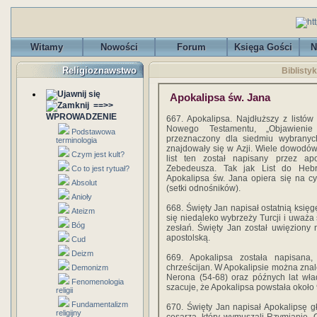
Witamy
Nowości
Forum
Księga Gości
N
Religioznawstwo
Biblisty
Apokalipsa św. Jana
==>>
WPROWADZENIE
667. Apokalipsa. Najdłuższy z listó
Nowego Testamentu, „Objawienie
Podstawowa
przeznaczony dla siedmiu wybranych
terminologia
znajdowały się w Azji. Wiele dowodów
Czym jest kult?
list ten został napisany przez ap
Zebedeusza. Tak jak List do Hebr
Co to jest rytuał?
Apokalipsa św. Jana opiera się na c
Absolut
(setki odnośników).
Anioły
668. Święty Jan napisał ostatnią ksi
Ateizm
się niedaleko wybrzeży Turcji i uważa
Bóg
zesłań. Święty Jan został uwięziony
apostolską.
Cud
Deizm
669. Apokalipsa została napisana,
chrześcijan. W Apokalipsie można znal
Demonizm
Nerona (54-68) oraz późnych lat wł
Fenomenologia
szacuje, że Apokalipsa powstała około 
religii
Fundamentalizm
670. Święty Jan napisał Apokalipsę 
religijny