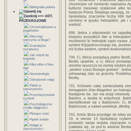
698. Tożsamość i znaczenie tajemnicz
37
chrześcijan od momentu napisania Ap
Bibliografia polska
kulturze masowej szatanowi albo te
badacze Pisma Świętego uważają, że s
=>> ART.
Apokalipsy, znaczenie liczby 666 by
zarówno w języku hebrajskim, jak i 
PRZEKROJOWE
wartość.
Chrześcijaństwo a
pogaństwo
699. Jedna z odpowiedzi na zagadkę 
Dlaczego
dodaniu wszystkich liter w hebrajskim
wierzymy w Boga?
możliwości to hebrajski zapis nazwy „L
symbol trójzjednoczonego zła, ponieważ
Gramatyka
niż liczba siedem, symbol doskonałości
moralności
Jak rodzili się
700. Ci, którzy posiadają piętno Best
bogowie
Bestia upadnie, a ci, którzy posiada
Kilka słów o New
aniołów spuszcza na ziemię siedem pla
Age
„siedem czasz Bożego gniewu". Jednak
odmawiają żalu za grzechy. Przeklina
Neuroteologia
Bestią.
Odrodzenie religii
Piekło w
701. Królowie całej zamieszkałej zie
starożytności
Armagedon (Har-Magedon po hebrajsku
Następnie św. Jan ma wizję niewiasty s
Przechwytywanie
Babilon, a bestia to antychryst. Babi
symboli
identyfikowali się z Babilonem. Ci, k
Psychologiczne
Babilonowi, a nawet uwielbiali „Wielką
źródła religijności
Płonące rzeki
702. Armia Boża przystąpi do bitwy 
19, w wersie 13 Apokalipsy czyta
Pępek świata
prowadzi swoje wojska zwycięsko na
Religie w
(zakłada się, że jest to właśnie Bes
Starożytności -