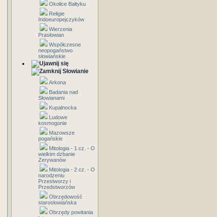
Okolice Bałtyku
Religie
Indoeuropejczyków
Wierzenia
Prasłowian
Współczesne
neopogaństwo
słowiańskie
Słowianie
Arkona
Badania nad
Słowianami
Kupalnocka
Ludowe
kosmogonie
Mazowsze
pogańskie
Mitologia - 1 cz. - O
wielkim dzbanie
Zerywanów
Mitologia - 2 cz. - O
narodzeniu
Przestworzy i
Przedstworzów
Obrzędowość
starosłowiańska
Obrzędy powitania