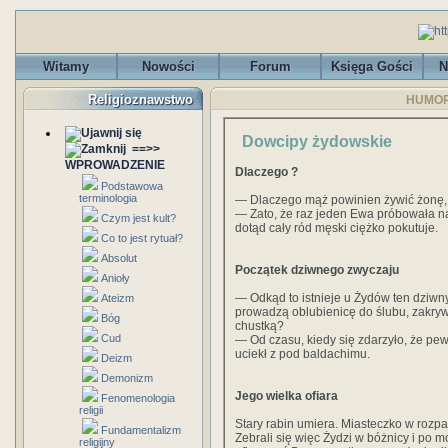
Witamy
Nowości
Forum
Księga Gości
N
Religioznawstwo
HUMOR
Dowcipy żydowskie
==>>
WPROWADZENIE
Dlaczego ?
Podstawowa
terminologia
— Dlaczego mąż powinien żywić żonę, 
— Zato, że raz jeden Ewa próbowała 
Czym jest kult?
dotąd cały ród męski ciężko pokutuje.
Co to jest rytuał?
Absolut
Początek dziwnego zwyczaju
Anioły
— Odkąd to istnieje u Żydów ten dziwn
Ateizm
prowadzą oblubienicę do ślubu, zakrywa
Bóg
chustką?
Cud
— Od czasu, kiedy się zdarzyło, że pe
uciekł z pod baldachimu.
Deizm
Demonizm
Jego wielka ofiara
Fenomenologia
religii
Stary rabin umiera. Miasteczko w rozp
Fundamentalizm
Zebrali się więc Żydzi w bóżnicy i po
religijny