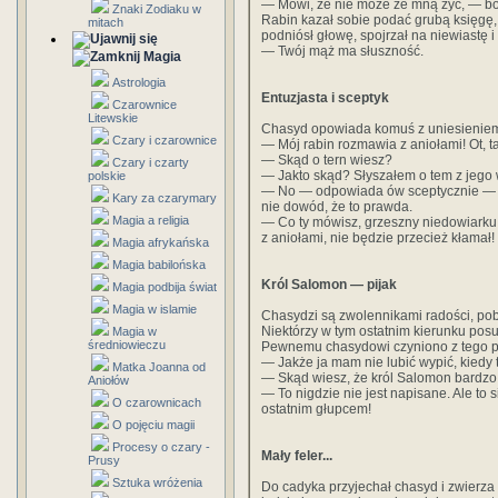
— Mówi, że nie może ze mną żyć, — bo
Znaki Zodiaku w
Rabin kazał sobie podać grubą księgę, 
mitach
podniósł głowę, spojrzał na niewiastę i 
— Twój mąż ma słuszność.
Magia
Astrologia
Entuzjasta i sceptyk
Czarownice
Litewskie
Chasyd opowiada komuś z uniesieniem
Czary i czarownice
— Mój rabin rozmawia z aniołami! Ot, ta
— Skąd o tern wiesz?
Czary i czarty
— Jakto skąd? Słyszałem o tem z jego 
polskie
— No — odpowiada ów sceptycznie — jeże
Kary za czarymary
nie dowód, że to prawda.
Magia a religia
— Co ty mówisz, grzeszny niedowiarku
z aniołami, nie będzie przecież kłamał!
Magia afrykańska
Magia babilońska
Król Salomon — pijak
Magia podbija świat
Magia w islamie
Chasydzi są zwolennikami radości, pob
Niektórzy w tym ostatnim kierunku pos
Magia w
średniowieczu
Pewnemu chasydowi czyniono z tego p
— Jakże ja mam nie lubić wypić, kiedy 
Matka Joanna od
— Skąd wiesz, że król Salomon bardzo 
Aniołów
— To nigdzie nie jest napisane. Ale to 
O czarownicach
ostatnim głupcem!
O pojęciu magii
Procesy o czary -
Mały feler...
Prusy
Sztuka wróżenia
Do cadyka przyjechał chasyd i zwierza 