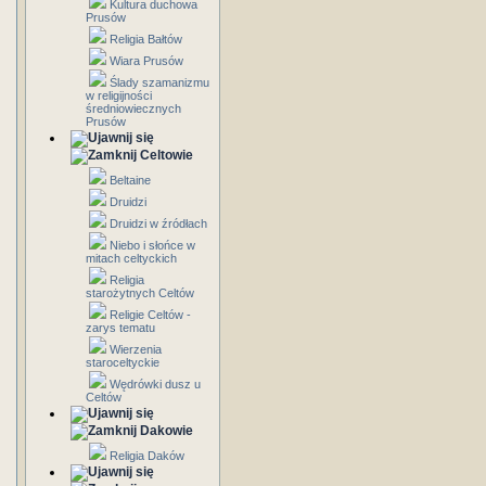
Kultura duchowa
Prusów
Religia Bałtów
Wiara Prusów
Ślady szamanizmu
w religijności
średniowiecznych
Prusów
Celtowie
Beltaine
Druidzi
Druidzi w źródłach
Niebo i słońce w
mitach celtyckich
Religia
starożytnych Celtów
Religie Celtów -
zarys tematu
Wierzenia
staroceltyckie
Wędrówki dusz u
Celtów
Dakowie
Religia Daków