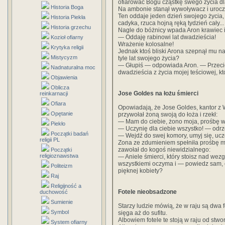
ofiarować Bogu cząstkę swego życia dl
Historia Boga
Na ambonie stanął wywoływacz i urocz
Ten oddaje jeden dzień swojego życia, ó
Historia Piekła
cadyka, rzuca hojną ręką tydzień cały...
Historia grzechu
Nagle do bóżnicy wpada Aron krawiec i
— Oddaję rabinowi lat dwadzieścia!
Kozioł ofiarny
Wrażenie kolosalne!
Krytyka religii
Jednak ktoś bliski Arona szepnął mu n
Mistycyzm
tyle lat swojego życia?
— Głupiś — odpowiada Aron. — Przecież
Nadnaturalna moc
dwadzieścia z życia mojej teściowej, kt
Objawienia
Oblicza
Jose Goldes na łożu śmierci
reinkarnacji
Ofiara
Opowiadają, że Jose Goldes, kantor z 
Opętanie
przywołał żoną swoją do łoża i rzekł:
— Mam do ciebie, żono moja, prośbę wi
Piekło
— Uczynię dla ciebie wszystko! — odrz
Początki badań
— Wejdź do swej komory, umyj się, ucze
religii PL
Zona ze zdumieniem spełniła prośbę mę
zawołał do kogoś niewidzialnego:
Początki
religioznawstwa
— Aniele śmierci, który stoisz nad wez
wszystkiemi oczyma i — powiedz sam, cz
Politeizm
pięknej kobiety?
Raj
Religijność a
Fotele nieobsadzone
duchowość
Sumienie
Starzy ludzie mówią, że w raju są dwa f
Symbol
sięga aż do sufitu.
Albowiem fotele te stoją w raju od stwor
System ofiarny