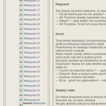
Bibliografia 15
Długi post
Bibliografia 16
Bibliografia 17
Żyd skarżył się przed doktorem, że od 
— Od jak dawna pan nie ma apetytu? —
Bibliografia 18
— Od Tiszebow (święto żydowskie na p
Bibliografia 19
— Odkąd? — pyta doktór, nie rozumieją
— Od Tiszebow. To jest od czasu zburz
Bibliografia 20
Bibliografia 21
Bibliografia 22
Groch
Bibliografia 23
Trzej młodzi talmudyści, przyjechawszy
Bibliografia 24
zjedlj w restauracji niekoszerny obiad.
Powróciwszy do swojego miasteczka ucz
Bibliografia 25
rabina prosić o pokutę.
Bibliografia 26
Rabin myślał, myślał, wkońcu postanowił
nosić przez ośm dni w butach groch.
Bibliografia 27
Nazajutrz spotkali się młodzieńcy na uli
Bibliografia 28
Dwaj kuleli i twarze ich były okrutnie w
Bibliografia 29
nigdy nic.
— Czyś ty nie usłuchał rabina ? — spyta
Bibliografia 30
— Owszem. Mam w butach pełno groch
Bibliografia 31
— A jednak chodzisz tak lekko!
— Bo ja... groch ten ugotowałem! — o
Bibliografia 32
Bibliografia 33
Złodziej i rabin
Bibliografia 34
Bibliografia 35
Do rabina przyszedł znany w mieście z
Bibliografia 36
Rozumie się, że rabin odmówił.
Bibliografia
Ale gdy złodziei położył na stół bankno