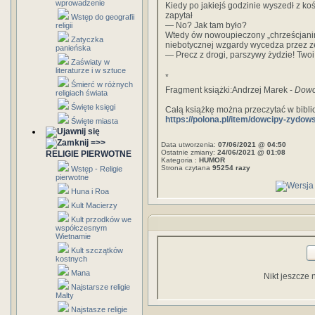
wprowadzenie
Kiedy po jakiejś godzinie wyszedł z ko
zapytał
Wstęp do geografii
— No? Jak tam było?
religii
Wtedy ów nowoupieczony „chrześcjanin
Zatyczka
niebotycznej wzgardy wycedza przez z
panieńska
— Precz z drogi, parszywy żydzie! Two
Zaświaty w
literaturze i w sztuce
*
Śmierć w różnych
Fragment książki:Andrzej Marek -
Dowc
religiach świata
Święte księgi
Całą książkę można przeczytać w bibl
https://polona.pl/item/dowcipy-zyd
Święte miasta
=>>
Data utworzenia:
07/06/2021 @ 04:50
Ostatnie zmiany:
24/06/2021 @ 01:08
RELIGIE PIERWOTNE
Kategoria :
HUMOR
Strona czytana
95254 razy
Wstęp - Religie
pierwotne
Huna i Roa
Kult Macierzy
Kult przodków we
współczesnym
Wietnamie
Kult szczątków
kostnych
Mana
Nikt jeszcze 
Najstarsze religie
Malty
Najstasze religie