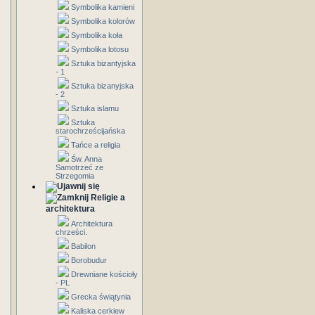
Symbolika kamieni
Symbolika kolorów
Symbolika koła
Symbolika lotosu
Sztuka bizantyjska
- 1
Sztuka bizanyjska
- 2
Sztuka islamu
Sztuka
starochrześcijańska
Tańce a religia
Św. Anna
Samotrzeć ze
Strzegomia
Religie a
architektura
Architektura
chrześci.
Babilon
Borobudur
Drewniane kościoły
- PL
Grecka świątynia
Kaliska cerkiew