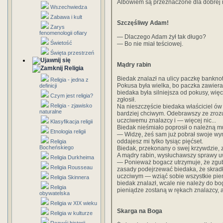
Albowiem są przeznaczone dla dobrej 
Wszechwiedza
Zabawa i kult
Szczęśliwy Adam!
Zarys
fenomenologii ofiary
— Dlaczego Adam żył tak długo?
Świetość
— Bo nie miał teściowej.
Święta przestrzeń
Mądry rabin
Religia
Biedak znalazł na ulicy paczkę bankno
Religia - jedna z
Pokusa była wielka, bo paczka zawierał
definicji
biedaka była silniejsza od pokusy, więc
Czym jest religia?
zgłosił.
Religia - zjawisko
Na nieszczęście biedaka właściciel ów
naturalne
bardziej chciwym. Odebrawszy ze zrozu
uczciwemu znalazcy i — więcej nic...
Klasyfikacja religii
Biedak nieśmiało poprosił o należną m
Etnologia religii
— Widzę, żeś sam już pobrał swoje wyn
oddajesz mi tylko tysiąc pięćset.
Religia
Bocheńskiego
Biedak, przekonany o swej krzywdzie, 
A mądry rabin, wysłuchawszy sprawy u
Religia Durkheima
— Ponieważ bogacz utrzymuje, że zgubi
Religia Rousseau
zasady podejrzewać biedaka, że skradł
uczciwym — wziąć sobie wszystkie pien
Religia Skinnera
biedak znalazł, wcale nie należy do bog
Religia
pieniądze zostaną w rękach znalazcy, aż 
obywatelska
Religia w XIX wieku
Skarga na Boga
Religia w kulturze