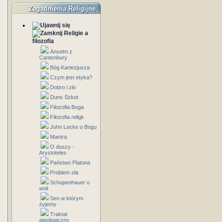
Zagadnienia Religijne
Religie a
filozofia
Anselm z
Cantenbury
Bóg Kartezjusza
Czym jest etyka?
Dobro i zlo
Duns Szkot
Filozofia Boga
Filozofia religii
John Locke o Bogu
Mantra
O duszy -
Arystoteles
Państwo Platona
Problem zła
Schopenhauer o
woli
Sen w którym
żyjemy
Traktat
ateologiczny