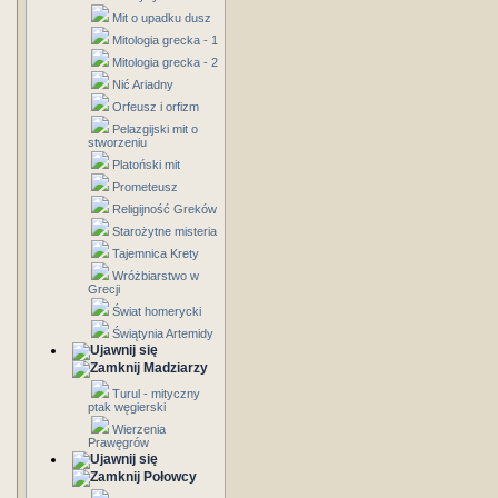
Mit o upadku dusz
Mitologia grecka - 1
Mitologia grecka - 2
Nić Ariadny
Orfeusz i orfizm
Pelazgijski mit o
stworzeniu
Platoński mit
Prometeusz
Religijność Greków
Starożytne misteria
Tajemnica Krety
Wróżbiarstwo w
Grecji
Świat homerycki
Świątynia Artemidy
Madziarzy
Turul - mityczny
ptak węgierski
Wierzenia
Prawęgrów
Połowcy