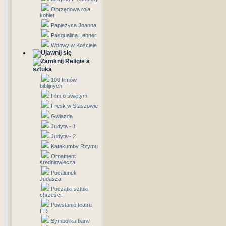
Obrzędowa rola
kobiet
Papieżyca Joanna
Pasqualina Lehner
Wdowy w Kościele
Religie a
sztuka
100 filmów
biblijnych
Film o świętym
Fresk w Staszowie
Gwiazda
Judyta - 1
Judyta - 2
Katakumby Rzymu
Ornament
średniowiecza
Pocałunek
Judasza
Początki sztuki
chrześci.
Powstanie teatru
FR
Symbolika barw