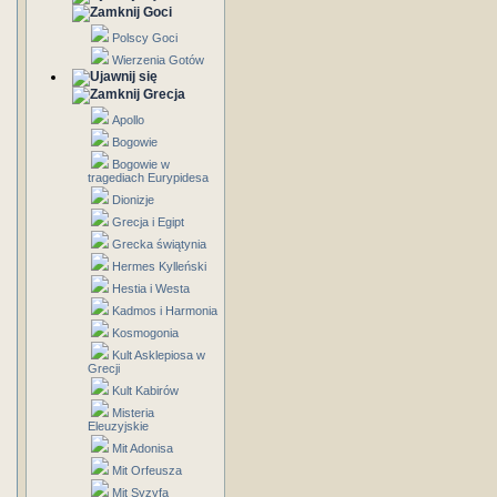
Goci
Polscy Goci
Wierzenia Gotów
Grecja
Apollo
Bogowie
Bogowie w
tragediach Eurypidesa
Dionizje
Grecja i Egipt
Grecka świątynia
Hermes Kylleński
Hestia i Westa
Kadmos i Harmonia
Kosmogonia
Kult Asklepiosa w
Grecji
Kult Kabirów
Misteria
Eleuzyjskie
Mit Adonisa
Mit Orfeusza
Mit Syzyfa