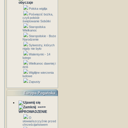
obyczaje
Polska wigilja
Poświęcić bożka,
czyli polskie
świętowanie Sobótki
Staropolska
Wielkanoc
Staropolskie - Boże
Narodzenie
Sylwestry, których
nigdy nie było
Walentynki - 14
lutego
Wielkanoc dawniej i
dziś
Wigilijne wierzenia
ludowe
Zapusty
Europa Pogańska
==>>
WPROWADZENIE
O
słowiańszczyźnie przed
chrześcijaństwem