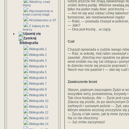
ludzie jeszcze nie znają opłakanego st
Wiedźmy znad
zrobić dobrą partję. Właśnie swatają j
Warty
tylko ma jeden mały feler: jest trochę 
Wprowadzenie w
— Ani mi się waż oddać córkę takiemu! 
świat czarnej magii
furmanowi, ale niedowiarkowi nigdy!
Wróżbiarstwo w ST
— Rabi, — powiada chasyd w pokorze, 
— Jaki?
Z klątwą im do
— Ona jest trochę... w ciąży.
twarzy
Cud
Bibliografia
Bibliografia 1
Chasyd opowiada o cudzie swego rebe
— Raz, w sobotę, mój rabin zauważył c
Bibliografia 2
zawołał: „Niechaj mur spadnie na głowę
Bibliografia 3
wnet zrobiło mu się żal chłopca i pomyś
to dziecko może się jeszcze poprawić 
Bibliografia 4
Niech mur nie padnie! I — stał się cud! 
Bibliografia 5
Bibliografia 6
Zawieszenie broni
Bibliografia 7
Bibliografia 8
Starym, pięknym zwyczajem Żydzi w wi
wszystkie winy, przewinienia, krzywdy i
Bibliografia 9
Tak chce tradycja. Ale — Życie jest czase
Bibliografia 10
Zdarza się przeto, źe po skończonym 
żarliwych i surowym poście — Żyd, op
Bibliografia 11
którym właśnie wczoraj uroczyście się 
Bibliografia 12
— Życzę ci tak samo, jak ty mnie życzys
Na co ów oburzony:
Bibliografia 13
— Już znów zaczynasz!
Bibliografia 14