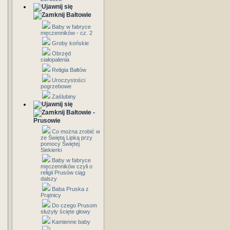
Bałtowie
Baby w fabryce
męczenników - cz. 2
Groby końskie
Obrzęd
ciałopalenia
Religia Bałtów
Uroczystości
pogrzebowe
Zaślubiny
Bałtowie -
Prusowie
Co można zrobić w
ze Świętą Lipką przy
pomocy Świętej
Siekierki
Baby w fabryce
męczenników czyli o
religii Prusów ciąg
dalszy
Baba Pruska z
Prątnicy
Do czego Prusom
służyły ścięte głowy
Kamienne baby