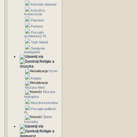
Kościoły słupowe
Kościół w
Kosieczynie
Paestum
Panteon
Początki
architektury PL
Tadż Mahal
Świątynie
buddyjskie
Religie a
muzyka
Hymn
Kolęda
Muzyka Wed
Muzyka
hebrajska
Muzyka kościelna
Początki polifonii
PL
Śpiew
kościelny
Religie a
meteoryt