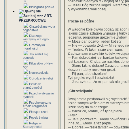
pozbawić biednych tak hojnej ofiary, poł
37
— Jeżeli Bóg zechce kogoś ukarać za g
Bibliografia polska
ty wykonawcą woli bożej.
=>> ART.
PRZEKROJOWE
Trochę ze późne
Chrześcijaństwo a
W wagonie kolejowym bogaty szlagon 
pogaństwo
jakimś czasie szlagon wyjmuje z torby p
Dlaczego
jedzenia, proponuje uprzejmie Żydowi:
wierzymy w Boga?
— Może pan pozwoli jeden kotlet?
Gramatyka
— Nie — powiada Żyd. — Mnie tego nie 
moralności
— Trudno. W takim razie zjem sam.
Zjadłszy sam wszystkie kotlety, wyciąga
Jak rodzili się
— Pan dobrodziej jest bardzo łaskawy, 
bogowie
jest koszerne. Chyba, że nas ktoś do 
Kilka słów o New
— Skoro tak, to dobrze! Zaraz pana z
Age
kieszeni nabity rewolwer grozi:
Neuroteologia
— Pij pan, albo strzelam!
Żyd prędko wypił i powiedział:
Odrodzenie religii
— Jaka szkoda, że mi pan tak nie groził 
Piekło w
starożytności
„Chrześcijanin"
Przechwytywanie
symboli
Dwaj bracia postanowili się wychrzcić. 
Psychologiczne
przed samym kościołem w starszym braci
źródła religijności
Rzekł tedy do młodszego:
— Wiesz co, Aronie, idź ty najpierw.
Płonące rzeki
- A ty?
Pępek świata
— Ja tu poczekam... Kiedy powrócisz i o
inne, to... wtedy ja też pójdę.
Religie w
Starożytności -
— Dobrze, — rzekł tamten — odważniej