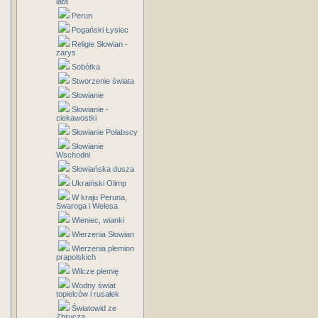
lata
Perun
Pogański Łysiec
Religie Słowian -
zarys
Sobótka
Stworzenie świata
Słowianie
Słowianie -
ciekawostki
Słowianie Połabscy
Słowianie
Wschodni
Słowiańska dusza
Ukraiński Olimp
W kraju Peruna,
Swaroga i Welesa
Wieniec, wianki
Wierzenia Słowian
Wierzenia plemion
prapolskich
Wilcze plemię
Wodny świat
topielców i rusałek
Światowid ze
Zbrucza