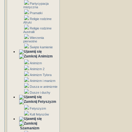
Partycypacja
mistyczna
Pramatki
Religie rodzime
Afryki
Religie rodzime
Australii
Wierzenia
pierwotne
Święte kamienie
Animizm
Animizm
Animizm 2
Animizm Tylora
Animizm i manizm
Dusza w animizmie
Dusze i duchy
Fetyszyzm
Fetyszyzm
Kult fetyszów
Szamanizm