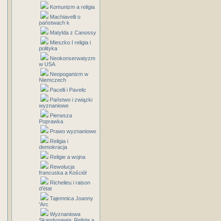
Komunizm a religia
Machiavelli o
państwach k
Matylda z Canossy
Mieszko I religia i
polityka
Neokonserwatyzm
w USA
Neopoganizm w
Niemczech
Pacelli i Pavelic
Państwo i związki
wyznaniowe
Pierwsza
Poprawka
Prawo wyznaniowe
Religia i
demokracja
Religie a wojna
Rewolucja
francuska a Kościół
Richelieu i raison
d'état
Tajemnica Joanny
'Arc
Wyznaniowa
Skandynawia: Religia a