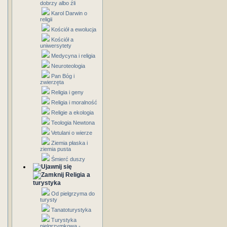
dobrzy albo źli
Karol Darwin o
religii
Kościół a ewolucja
Kościół a
uniwersytety
Medycyna i religia
Neuroteologia
Pan Bóg i
zwierzęta
Religia i geny
Religia i moralność
Religie a ekologia
Teologia Newtona
Vetulani o wierze
Ziemia płaska i
ziemia pusta
Śmierć duszy
Religia a
turystyka
Od pielgrzyma do
turysty
Tanatoturystyka
Turystyka
pielgrzymkowa -