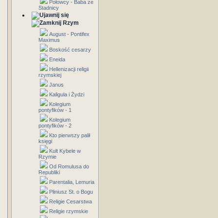
Połowcy - Baba ze
Stadnicy
Rzym
August - Pontifex
Maximus
Boskość cesarzy
Eneida
Hellenizacji religii
rzymskiej
Janus
Kaligula i Żydzi
Kolegium
pontyfików - 1
Kolegium
pontyfików - 2
Kto pierwszy palił
księgi
Kult Kybele w
Rzymie
Od Romulusa do
Republiki
Parentalia, Lemuria
Pliniusz St. o Bogu
Religie Cesarstwa
Religie rzymskie