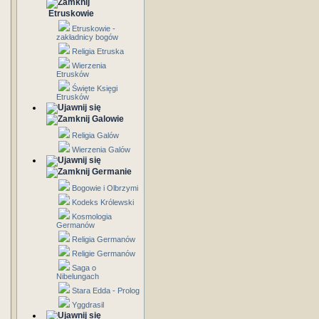
Etruskowie
Etruskowie -
zakładnicy bogów
Religia Etruska
Wierzenia
Etrusków
Święte Księgi
Etrusków
Galowie
Religia Galów
Wierzenia Galów
Germanie
Bogowie i Olbrzymi
Kodeks Królewski
Kosmologia
Germanów
Religia Germanów
Religie Germanów
Saga o
Nibelungach
Stara Edda - Prolog
Yggdrasil