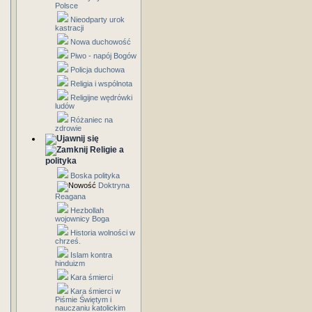
Polsce
Nieodparty urok
kastracji
Nowa duchowość
Piwo - napój Bogów
Policja duchowa
Religia i wspólnota
Religijne wędrówki
ludów
Różaniec na
zdrowie
Religie a
polityka
Boska polityka
Doktryna
Reagana
Hezbollah
wojownicy Boga
Historia wolności w
chrześ.
Islam kontra
hinduizm
Kara śmierci
Kara śmierci w
Piśmie Świętym i
nauczaniu katolickim