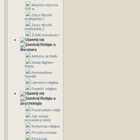
Wartości etyczne
XVII w.
Zarys filozofii
buddyjskiej 1
Zarys filozofii
buddyjskiej 2
Źródło moralności
Religie a
literatura
Anthony de Mello
Dante Alighieri -
Piekło
Konstandinos
Kawafis
Literatura religijna
Powieść religijna
Religia a
psychologia
Freud wobec religii
Jak zostać
przywódcą sekty
Konwersja religijna
Po końcu świata
Przeżycie