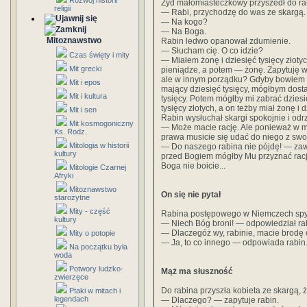
Rozwój historii
Żyd małomiasteczkowy przyszedł do rab
religii
— Rabi, przychodzę do was ze skargą.
— Na kogo?
— Na Boga.
Mitoznawstwo
Rabin ledwo opanował zdumienie.
— Słucham cię. O co idzie?
Czas święty i mity
— Miałem żonę i dziesięć tysięcy złotyc
Mit grecki
pieniądze, a potem — żonę. Zapytuję wi
ale w innym porządku? Gdyby bowiem na
Mit i epos
mający dziesięć tysięcy, mógłbym dost
Mit i kultura
tysięcy. Potem mógłby mi zabrać dziesię
tysięcy złotych, a on teżby miał żonę i d
Mit i sen
Rabin wysłuchał skargi spokojnie i odrz
Mit kosmogoniczny
— Może macie rację. Ale ponieważ w mi
Ks. Rodz.
prawa musicie się udać do niego z swo
Mitologia w historii
— Do naszego rabina nie pójdę! — zawo
kultury
przed Bogiem mógłby Mu przyznać rację
Boga nie boicie...
Mitologie Czarnej
Afryki
Mitoznawstwo
On się nie pytał
starożytne
Mity - część
Rabina postępowego w Niemczech spytał
kultury
— Niech Bóg broni! — odpowiedział ra
— Dlaczegóż wy, rabinie, macie brodę
Mity o potopie
— Ja, to co innego — odpowiada rabin.
Na początku była
woda
Potwory ludzko-
Mąż ma słuszność
zwierzęce
Do rabina przyszła kobieta ze skargą, 
Ptaki w mitach i
legendach
— Dlaczego? — zapytuje rabin.