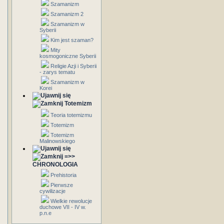
Szamanizm
Szamanizm 2
Szamanizm w
Syberii
Kim jest szaman?
Mity
kosmogoniczne Syberii
Religie Azji i Syberii
- zarys tematu
Szamanizm w
Korei
Totemizm
Teoria totemizmu
Totemizm
Totemizm
Malinowskiego
=>>
CHRONOLOGIA
Prehistoria
Pierwsze
cywilizacje
Wielkie rewolucje
duchowe VII - IV w.
p.n.e