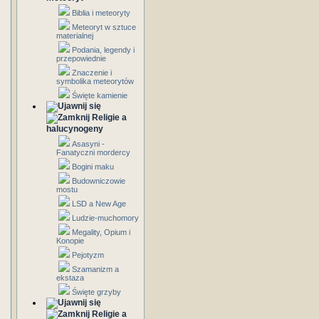
Biblia i meteoryty
Meteoryt w sztuce
materialnej
Podania, legendy i
przepowiednie
Znaczenie i
symbolika meteorytów
Święte kamienie
Religie a
halucynogeny
Asasyni -
Fanatyczni mordercy
Bogini maku
Budowniczowie
mostu
LSD a New Age
Ludzie-muchomory
Megality, Opium i
Konopie
Pejotyzm
Szamanizm a
ekstaza
Święte grzyby
Religie a