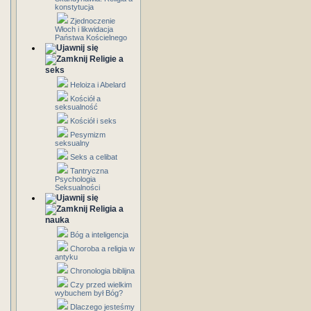
konstytucja
Zjednoczenie
Włoch i likwidacja
Państwa Kościelnego
Religie a
seks
Heloiza i Abelard
Kościół a
seksualność
Kościół i seks
Pesymizm
seksualny
Seks a celibat
Tantryczna
Psychologia
Seksualności
Religia a
nauka
Bóg a inteligencja
Choroba a religia w
antyku
Chronologia biblijna
Czy przed wielkim
wybuchem był Bóg?
Dlaczego jesteśmy