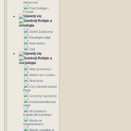
mistyczne
Psychologia r.
Freuda
Religie a
etnologia
Dzień Zaduszny
Etnologia religii
Kult słońca
Sati
Religie a
socjologia
Akty przemocy
Ateizm po czesku
Brat brud
Czy Zachód utracił
Boga
Grzechy i grzeszki
Instytucjonalizacja
religii
McJudaizm -
Kabała dla każdego!
Moda na
wegetarianizm
Mordy rytualne w