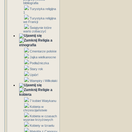
bibliografia
Turystyka religijna
1
Turystyka religijna
we Francji
Świątynie które
warto zobaczyć
Religia a
etnografia
Cmentarze polskie
Jajka wielkanocne
Podłaźniczka
Stary rok
Upiór!
Wampiry i Wilkołaki
Religie a
kobieta
7 kobiet Watykanu
Kobieta w
chrzescijaństwie
Kobieta w czasach
wypraw krzyżowych
Kobiety w Izraelu
Matylda z Canossy