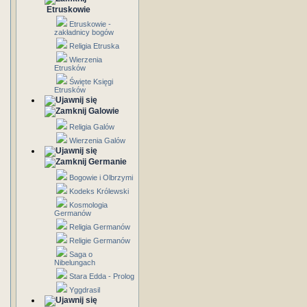
Etruskowie
Etruskowie -
zakładnicy bogów
Religia Etruska
Wierzenia
Etrusków
Święte Księgi
Etrusków
Galowie
Religia Galów
Wierzenia Galów
Germanie
Bogowie i Olbrzymi
Kodeks Królewski
Kosmologia
Germanów
Religia Germanów
Religie Germanów
Saga o
Nibelungach
Stara Edda - Prolog
Yggdrasil