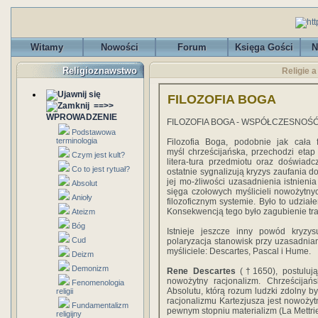
Witamy
Nowości
Forum
Księga Gości
N
Religioznawstwo
Religie a
FILOZOFIA BOGA
==>>
WPROWADZENIE
FILOZOFIA BOGA - WSPÓŁCZESNOŚ
Podstawowa
terminologia
Filozofia Boga, podobnie jak cała fi
myśl chrześcijańska, przechodzi etap 
Czym jest kult?
litera-tura przedmiotu oraz doświadc
Co to jest rytuał?
ostatnie sygnali­zują kryzys zaufania do
jej mo-żliwości uzasadnienia istnienia
Absolut
sięga czołowych myślicieli nowożytnyc
Anioły
filozoficznym systemie. Było to udzia
Konsekwencją tego było zagubienie tran
Ateizm
Bóg
Istnieje jeszcze inny powód kryzy
Cud
polaryzacja stanowisk przy uzasadnian
myśliciele: Descartes, Pascal i Hume.
Deizm
Demonizm
Rene Descartes
(†1650), postulują
nowożytny ra­cjonalizm. Chrześcijań
Fenomenologia
Absolutu, którą rozum ludzki zdolny 
religii
racjonalizmu Kartezjusza jest nowożyt
Fundamentalizm
pewnym stopniu materializm (La Mettri
religijny