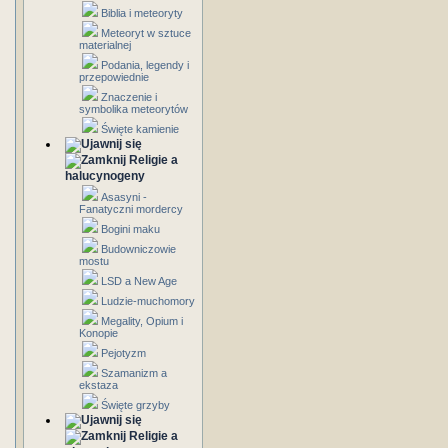
Biblia i meteoryty
Meteoryt w sztuce
materialnej
Podania, legendy i
przepowiednie
Znaczenie i
symbolika meteorytów
Święte kamienie
Religie a
halucynogeny
Asasyni -
Fanatyczni mordercy
Bogini maku
Budowniczowie
mostu
LSD a New Age
Ludzie-muchomory
Megality, Opium i
Konopie
Pejotyzm
Szamanizm a
ekstaza
Święte grzyby
Religie a