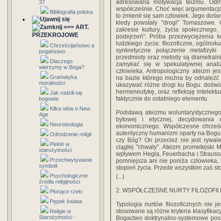
adresowana motywacja teizmu. Odm
37
współcześnie. Choć więc argumentacja z
Bibliografia polska
to zmienił się sam człowiek. Jego dośw
kiedy powstały "drogi" Tomaszowe. O
=>> ART.
zakresie kultury, życia społecznego, 
PRZEKROJOWE
podejrzeń". Próba przezwyciężenia k
ludzkiego życia: filozoficzne, ogólno
Chrześcijaństwo a
synkretyczne połączenie metafizyki
pogaństwo
przedmioty oraz metody są diametraln
Dlaczego
zamykać się w spekulatywnej analiz
wierzymy w Boga?
człowieka. Antropologiczny ateizm j
Gramatyka
na bazie któ­rego można by odnaleźć i
moralności
ukazywać różne drogi ku Bogu: doświadc
hermeneutykę, oraz refleksję intelekt
Jak rodzili się
faktycznie do ostatniego elementu.
bogowie
Kilka słów o New
Podstawą ateizmu woluntarystycznego
Age
bytowej i etycznej, decydowania 
Neuroteologia
ekonomicznego. Współczesne chrześci
autentyczny humanizm oparty na Bogu.
Odrodzenie religii
czy Bóg? On przecież nie jest rywa
Piekło w
ciągłej "chwały". Ateizm prometejski 
starożytności
wpływem Hegla, Feuerbacha i Straussa
Przechwytywanie
pomniejsza ani nie poniża człowieka, 
symboli
stopień życia. Przede wszystkim zaś sto
Psychologiczne
(...)
źródła religijności
2. WSPÓŁCZESNE NURTY FILOZOFII
Płonące rzeki
Pępek świata
Typologia nurtów filozoficznych nie 
stosowane są różne kryteria klasyfikacy
Religie w
Starożytności -
Bogactwo doktrynalno-systemowe poszc