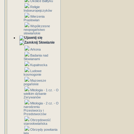
Okolice Bałtyku
Religie
Indoeuropejczyków
Wierzenia
Prasłowian
Współczesne
neopogaństwo
słowiańskie
Słowianie
Arkona
Badania nad
Słowianami
Kupalnocka
Ludowe
kosmogonie
Mazowsze
pogańskie
Mitologia - 1 cz. - O
wielkim dzbanie
Zerywanów
Mitologia - 2 cz. - O
narodzeniu
Przestworzy i
Przedstworzów
Obrzędowość
starosłowiańska
Obrzędy powitania
lata