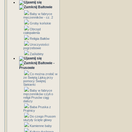
Bałtowie
Baby w fabryce
męczenników - cz. 2
Groby końskie
Obrzęd
ciałopalenia
Religia Bałtów
Uroczystości
pogrzebowe
Zaślubiny
Bałtowie -
Prusowie
Co można zrobić w
ze Świętą Lipką przy
pomocy Świętej
Siekierki
Baby w fabryce
męczenników czyli o
religii Prusów ciąg
dalszy
Baba Pruska z
Prątnicy
Do czego Prusom
służyły ścięte głowy
Kamienne baby
Kultura duchowa