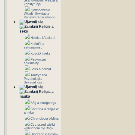
Skandynawia: Religia a
konstytucja
Zjednoczenie
Włoch i likwidacja
Państwa Kościelnego
Religie a
seks
Heloiza i Abelard
Kościół a
seksualność
Kościół i seks
Pesymizm
seksualny
Seks a celibat
Tantryczna
Psychologia
Seksualności
Religia a
nauka
Bóg a inteligencja
Choroba a religia w
antyku
Chronologia biblijna
Czy przed wielkim
wybuchem był Bóg?
Dlaczego jesteśmy