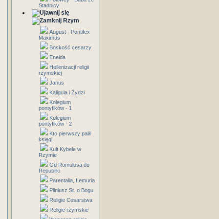
Stadnicy
Rzym
August - Pontifex
Maximus
Boskość cesarzy
Eneida
Hellenizacji religii
rzymskiej
Janus
Kaligula i Żydzi
Kolegium
pontyfików - 1
Kolegium
pontyfików - 2
Kto pierwszy palił
księgi
Kult Kybele w
Rzymie
Od Romulusa do
Republiki
Parentalia, Lemuria
Pliniusz St. o Bogu
Religie Cesarstwa
Religie rzymskie