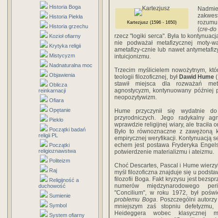
Historia Boga
Nadmie
zakwes
Historia Piekła
ro­zumu
Kartezjusz (1596 - 1650)
Historia grzechu
(
cre-do
rzecz "logi­ki serca". Była to kontynua
Kozioł ofiarny
nie podważał metafizycznej moty-wa
Krytyka religii
ametafizy-cznie lub nawet antymetafizy
Mistycyzm
intuicjonizmu.
Nadnaturalna moc
Trzecim myślicielem nowożytnym, któr
Objawienia
teologii filozoficznej, był
Dawid Hume
(
sta­wił miejsca dla rozważań met
Oblicza
agnostycyzm, kontynuowany później p
reinkarnacji
neopozytywizm.
Ofiara
Opętanie
Hume przyczynił się wydatnie d
przyrodniczych. Jego radykalny agn
Piekło
wprawdzie religijnej wiary, ale traciła o
Początki badań
Było to równoznaczne z zawężoną ko
religii PL
empirycznej weryfikacji. Kontynuacją 
echem jest postawa Fryderyka Engel
Początki
religioznawstwa
potwierdzenie materializmu i ateizmu.
Politeizm
Choć Descartes, Pascal i Hume wierzyl
Raj
myśl filozoficzna znajduje się u podst
filozofii Boga. Fakt kryzysu jest bezsp
Religijność a
numerów międzynarodowego perio
duchowość
"Conci­lium", w roku 1972, był pośw
Sumienie
problemu Boga
. Poszczególni autorzy
Symbol
mniejszym zaś stopniu defetyzmu, 
Heideggera wobec klasycznej met
System ofiarny