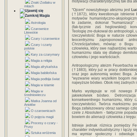
motywacji charakterystycznej tak dla 
Znaki Zodiaku w
mitach
"Ojcem" nowożytnego ateizmu jest
Lu
(†1872), który kwestionuje istnienie
Magia
motywów humanistyczno-aksjologiczn
to zadanie, dokonał "humanizacji" c
Astrologia
(fak-tycznie zaś heglowskiej) kon
Czarownice
Teologię zre-dukował do antropologii, 
Litewskie
rzeczywistość Boga w naturze człow
Czary i czarownice
teocentryzmu zaproponował antro
Chrześcijaństwo, mówiąc o Bogu t
Czary i czarty
człowieka, który swe najbardziej wart
polskie
humanizmu stała się dlatego demitolog
Kary za czarymary
człowieku i jego wartościach.
Magia a religia
Antropologiczny ateizm Feuerbacha 
Magia afrykańska
(†1883), który już w pracy doktorski
Magia babilońska
oraz jego autonomią wobec Boga. Jeg
"wyzwanie wiary wszelkim bogom nieb
Magia podbija świat
najwyższe bóstwo. Obok niej żadnych i
Magia w islamie
Marks występuje w roli nowego P
Magia w
średniowieczu
jakiekolwiek bóstwo. Detroniza
konsekwentnego humanizmu, który cz
Matka Joanna od
rzeczywistości. Twórca marksizmu po
Aniołów
Boga zafałszowany obraz samego człowi
O czarownicach
czele z Absolutem - faktycznie popada 
bowiem do alienacji człowieka z kręgu
O pojęciu magii
Procesy o czary -
Istnieje jednak różnica pomiędzy 
Prusy
charakter indywidualistyczny i łączy s
Sztuka wróżenia
ma wymiar społeczny i odwołuje s