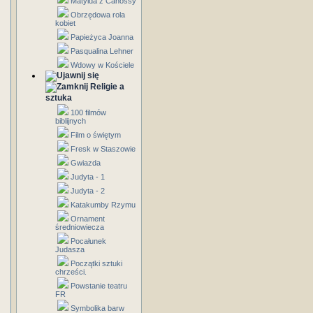
Matylda z Canossy
Obrzędowa rola
kobiet
Papieżyca Joanna
Pasqualina Lehner
Wdowy w Kościele
Religie a
sztuka
100 filmów
biblijnych
Film o świętym
Fresk w Staszowie
Gwiazda
Judyta - 1
Judyta - 2
Katakumby Rzymu
Ornament
średniowiecza
Pocałunek
Judasza
Początki sztuki
chrześci.
Powstanie teatru
FR
Symbolika barw