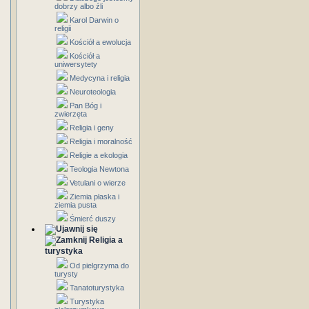
dobrzy albo źli
Karol Darwin o
religii
Kościół a ewolucja
Kościół a
uniwersytety
Medycyna i religia
Neuroteologia
Pan Bóg i
zwierzęta
Religia i geny
Religia i moralność
Religie a ekologia
Teologia Newtona
Vetulani o wierze
Ziemia płaska i
ziemia pusta
Śmierć duszy
Religia a
turystyka
Od pielgrzyma do
turysty
Tanatoturystyka
Turystyka