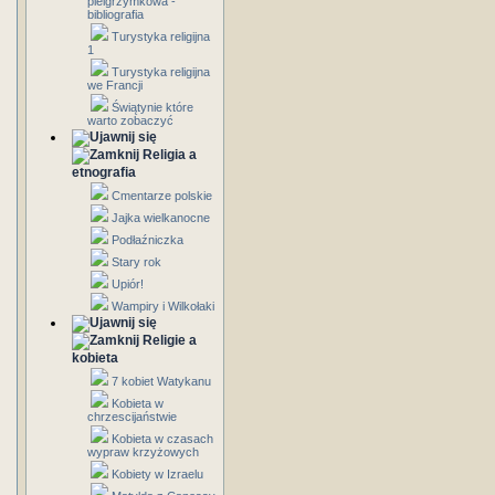
pielgrzymkowa -
bibliografia
Turystyka religijna
1
Turystyka religijna
we Francji
Świątynie które
warto zobaczyć
Religia a
etnografia
Cmentarze polskie
Jajka wielkanocne
Podłaźniczka
Stary rok
Upiór!
Wampiry i Wilkołaki
Religie a
kobieta
7 kobiet Watykanu
Kobieta w
chrzescijaństwie
Kobieta w czasach
wypraw krzyżowych
Kobiety w Izraelu