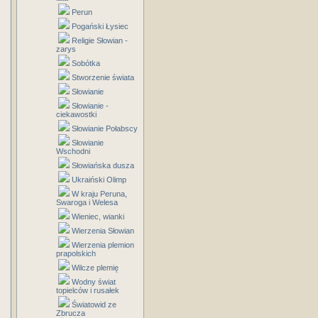
Perun
Pogański Łysiec
Religie Słowian -
zarys
Sobótka
Stworzenie świata
Słowianie
Słowianie -
ciekawostki
Słowianie Połabscy
Słowianie
Wschodni
Słowiańska dusza
Ukraiński Olimp
W kraju Peruna,
Swaroga i Welesa
Wieniec, wianki
Wierzenia Słowian
Wierzenia plemion
prapolskich
Wilcze plemię
Wodny świat
topielców i rusałek
Światowid ze
Zbrucza