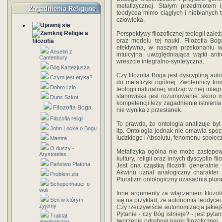
metafizycznej. Stałym przedmiotem 
Zagadnienia Religijne
teodycea mimo ciągłych i niebłahych tr
człowieka.
Religie a
Perspektywy filozoficznej teologii zale
oraz modelu tej nauki. Filozofia Bog
filozofia
efektywna, w naszym przekonaniu win
Anselm z
intuicyjna, uwzględniająca wątki ant
Cantenbury
wreszcie integralno-syntetyczna.
Bóg Kartezjusza
Czy filozofia Boga jest dyscypliną aut
Czym jest etyka?
do metafizyki ogólnej. Zwolennicy t
Dobro i zlo
teologii naturalnej, widząc w niej int
stanowiska jest rozumowanie: skoro met
Duns Szkot
kompetencji leży zagadnienie istnienia
Filozofia Boga
nie wynika z przesłanek.
Filozofia religii
To prawda, że ontologia analizuje byt j
John Locke o Bogu
itp. Ontologia jednak nie omawia spec
ludzkiego i Absolutu, fenomenu społeczno
Mantra
O duszy -
Metafizyka ogólna nie może zastępować f
Arystoteles
kultury, religii oraz innych dyscyplin f
Państwo Platona
Jest ona cząstką filozofii generalnie
Akwinu uznał analogiczny charakter b
Problem zła
Pluralizm ontologiczny uzasadnia plural
Schopenhauer o
woli
Inne argumenty za włączeniem filozofi
Sen w którym
się na przykład, że autonomia teodycei
żyjemy
Czy rzeczywiście autonomizacja jakiej
Pytanie - czy Bóg istnieje? - jest py
Traktat
tworzenie odrębnej nauki filozoficznej.
ateologiczny