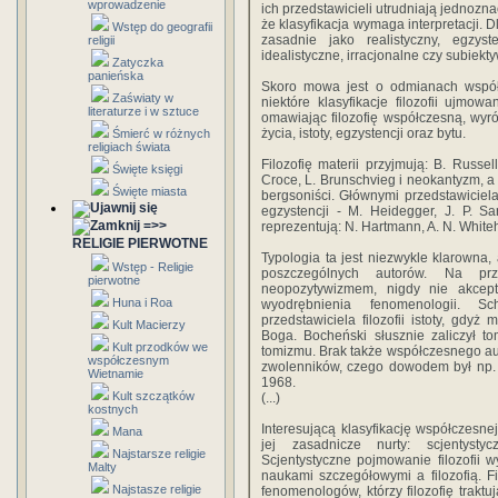
wprowadzenie
ich przedstawicieli utrudniają jednozn
że klasyfikacja wymaga interpretacji. D
Wstęp do geografii
zasadnie jako realistyczny, egzyste
religii
idealistyczne, irracjonalne czy subiekt
Zatyczka
panieńska
Skoro mowa jest o odmianach współ
Zaświaty w
niektóre klasyfikacje filozofii ujmow
literaturze i w sztuce
omawiając filozofię współczesną, wyróż
życia, istoty, egzystencji oraz bytu.
Śmierć w różnych
religiach świata
Filozofię materii przyjmują: B. Russell
Święte księgi
Croce, L. Brunschvieg i neokantyzm, a 
Święte miasta
bergsoniści. Głównymi przedstawicielami 
egzystencji - M. Heidegger, J. P. Sar
=>>
reprezentują: N. Hartmann, A. N. White
RELIGIE PIERWOTNE
Typologia ta jest niezwykle klarowna
Wstęp - Religie
poszczególnych autorów. Na prz
pierwotne
neopozytywizmem, nigdy nie akcept
Huna i Roa
wyodrębnienia fenomenologii. Sc
przedstawiciela filozofii istoty, gdyż
Kult Macierzy
Boga. Bocheński słusznie zaliczył to
Kult przodków we
tomizmu. Brak także współczesnego au
współczesnym
zwolenników, czego dowodem był np. 
Wietnamie
1968.
Kult szczątków
(...)
kostnych
Interesującą klasyfikację współczesnej
Mana
jej zasadnicze nurty: scjentystyc
Najstarsze religie
Scjentystyczne pojmowanie filozofii w
Malty
naukami szczegółowymi a filozofią. F
Najstasze religie
fenomenologów, którzy filozofię trakt