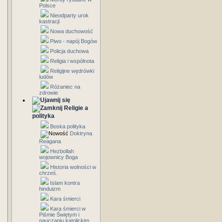
Polsce
Nieodparty urok
kastracji
Nowa duchowość
Piwo - napój Bogów
Policja duchowa
Religia i wspólnota
Religijne wędrówki
ludów
Różaniec na
zdrowie
Religie a
polityka
Boska polityka
Doktryna
Reagana
Hezbollah
wojownicy Boga
Historia wolności w
chrześ.
Islam kontra
hinduizm
Kara śmierci
Kara śmierci w
Piśmie Świętym i
nauczaniu katolickim