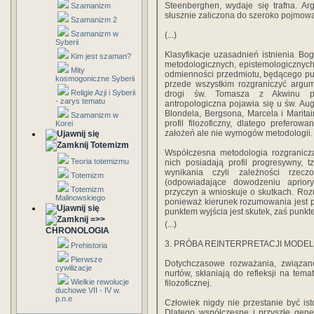
Steenberghen, wydaje się trafna. Ar
Szamanizm
słusznie zaliczona do szeroko pojmowan
Szamanizm 2
Szamanizm w
(...)
Syberii
Klasyfikacje uzasadnień istnienia Boga
Kim jest szaman?
metodologicznych, epistemologicznych
Mity
odmienności przedmiotu, będącego pun
kosmogoniczne Syberii
przede wszystkim rozgraniczyć argum
Religie Azji i Syberii
drogi św. Tomasza z Akwinu pos
- zarys tematu
antropologiczna pojawia się u św. Au
Blondela, Bergsona, Marcela i Maritai
Szamanizm w
profil filozoficzny, dlatego prefer
Korei
założeń ale nie wymogów metodologii.
Totemizm
Współczesna metodologia rozgranicz
Teoria totemizmu
nich posiadają profil progresywny, 
wynikania czyli zależności rzec
Totemizm
(odpowiadające dowodzeniu aprior
Totemizm
przyczyn a wnioskuje o skutkach. Roz
Malinowskiego
ponieważ kierunek rozumowania jest p
punktem wyjścia jest skutek, zaś punkt
=>>
(...)
CHRONOLOGIA
3. PRÓBA REINTERPRETACJI MODEL
Prehistoria
Pierwsze
Dotychczasowe rozważania, związane 
cywilizacje
nurtów, skłaniają do refleksji na te
Wielkie rewolucje
filozoficznej.
duchowe VII - IV w.
p.n.e
Człowiek nigdy nie przestanie być ist
Dlatego współczesne i przyszłe gene