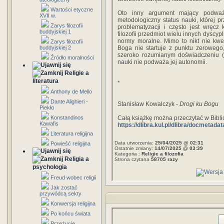
Wartości etyczne
Oto inny argument mający podważać
XVII w.
metodologiczny status nauki, której 
Zarys filozofii
problematyzacji i często jest wręcz
buddyjskiej 1
filozofii przedmiot wielu innych dyscyp
normy moralne. Mimo to nikt nie kwesti
Zarys filozofii
buddyjskiej 2
Boga nie startuje z punktu zerowego
szeroko rozumianym doświadczeniu (łą
Źródło moralności
nauki nie podważa jej autonomii.
Religie a
literatura
*
Anthony de Mello
Dante Alighieri -
Stanisław Kowalczyk -
Drogi ku Bogu
Piekło
Konstandinos
Całą książkę można przeczytać w Bibl
Kawafis
https://dlibra.kul.pl/dlibra/docmeta
Literatura religijna
Data utworzenia:
25/04/2025 @ 02:31
Powieść religijna
Ostatnie zmiany:
14/07/2025 @ 03:39
Kategoria :
Religie a filozofia
Religia a
Strona czytana
58705 razy
psychologia
Freud wobec religii
Jak zostać
przywódcą sekty
Konwersja religijna
Po końcu świata
Przeżycie