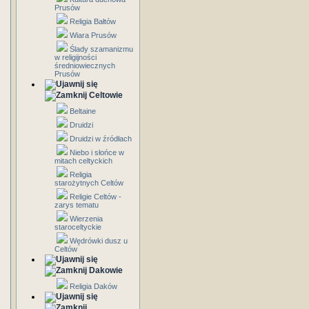
Prusów
Religia Bałtów
Wiara Prusów
Ślady szamanizmu
w religijności
średniowiecznych
Prusów
Celtowie
Beltaine
Druidzi
Druidzi w źródłach
Niebo i słońce w
mitach celtyckich
Religia
starożytnych Celtów
Religie Celtów -
zarys tematu
Wierzenia
staroceltyckie
Wędrówki dusz u
Celtów
Dakowie
Religia Daków