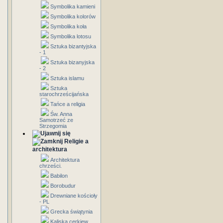
Symbolika kamieni
Symbolika kolorów
Symbolika koła
Symbolika lotosu
Sztuka bizantyjska
- 1
Sztuka bizanyjska
- 2
Sztuka islamu
Sztuka
starochrześcijańska
Tańce a religia
Św. Anna
Samotrzeć ze
Strzegomia
Religie a
architektura
Architektura
chrześci.
Babilon
Borobudur
Drewniane kościoły
- PL
Grecka świątynia
Kaliska cerkiew