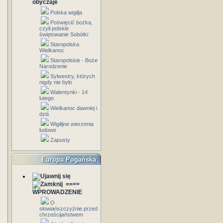
obyczaje
Polska wigilja
Poświęcić bożka,
czyli polskie
świętowanie Sobótki
Staropolska
Wielkanoc
Staropolskie - Boże
Narodzenie
Sylwestry, których
nigdy nie było
Walentynki - 14
lutego
Wielkanoc dawniej i
dziś
Wigilijne wierzenia
ludowe
Zapusty
Europa Pogańska
==>>
WPROWADZENIE
O
słowiańszczyźnie przed
chrześcijaństwem