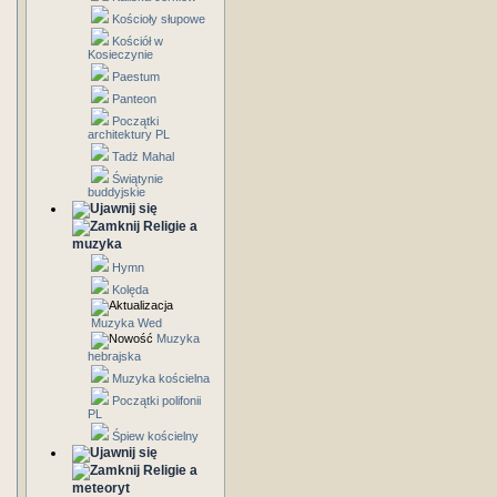
Kościoły słupowe
Kościół w
Kosieczynie
Paestum
Panteon
Początki
architektury PL
Tadż Mahal
Świątynie
buddyjskie
Religie a
muzyka
Hymn
Kolęda
Muzyka Wed
Muzyka
hebrajska
Muzyka kościelna
Początki polifonii
PL
Śpiew kościelny
Religie a
meteoryt