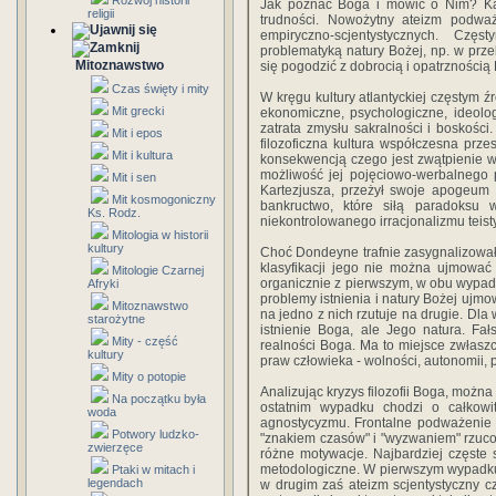
Rozwój historii
Jak poznać Boga i mówić o Nim? Każ
religii
trudności. Nowożytny ateizm podwa
empiryczno­-scjentystycznych. Cz
problematyką natury Bożej, np. w przek
Mitoznawstwo
się pogodzić z dobrocią i opatrznością
Czas święty i mity
W kręgu kultury atlantyckiej częstym 
Mit grecki
ekonomiczne, psychologiczne, ideologi
zatrata zmysłu sakralności i boskości
Mit i epos
filozoficzna kultura współ­czesna pr
Mit i kultura
konsekwencją czego jest zwątpienie w
możliwość jej pojęciowo-werbalnego 
Mit i sen
Kartezjusza, przeżył swoje apogeum 
Mit kosmogoniczny
bankructwo, które siłą paradoksu 
Ks. Rodz.
niekontrolowanego irracjonalizmu teis
Mitologia w historii
kultury
Choć Dondeyne trafnie zasygnalizował w
klasyfikacji jego nie można ujmować 
Mitologie Czarnej
organicznie z pierwszym, w obu wypad
Afryki
problemy istnienia i natury Bo­żej uj
Mitoznawstwo
na jedno z nich rzutuje na drugie. Dla
starożytne
istnienie Boga, ale Jego natura. Fa
Mity - część
realności Boga. Ma to miejsce zwłasz
kultury
praw człowieka - wolności, autonomii, p
Mity o potopie
Analizując kryzys filozofii Boga, moż
Na początku była
ostatnim wypadku chodzi o całkowi
woda
agnostycyzmu. Frontalne podważenie is
Potwory ludzko-
"znakiem czasów" i "wyzwaniem" rzuco
zwierzęce
róż­ne motywacje. Najbardziej częste 
metodologiczne. W pierwszym wypadku j
Ptaki w mitach i
legendach
w drugim zaś ateizm scjentystyczny cz