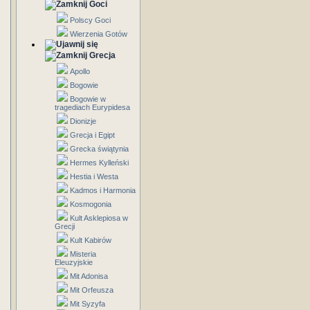
Goci
Polscy Goci
Wierzenia Gotów
Grecja
Apollo
Bogowie
Bogowie w
tragediach Eurypidesa
Dionizje
Grecja i Egipt
Grecka świątynia
Hermes Kylleński
Hestia i Westa
Kadmos i Harmonia
Kosmogonia
Kult Asklepiosa w
Grecji
Kult Kabirów
Misteria
Eleuzyjskie
Mit Adonisa
Mit Orfeusza
Mit Syzyfa