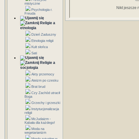
mistyczne
Nikt jeszcze 
Psychologia r.
Freuda
Religie a
etnologia
Dzień Zaduszny
Etnologia religii
Kult słońca
Sati
Religie a
socjologia
Akty przemocy
Ateizm po czesku
Brat brud
Czy Zachód utracił
Boga
Grzechy i grzeszki
Instytucjonalizacja
religii
McJudaizm -
Kabała dla każdego!
Moda na
wegetarianizm
Mordy rytualne w