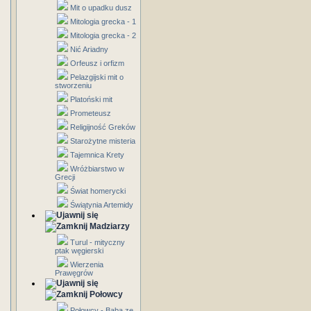
Mit o upadku dusz
Mitologia grecka - 1
Mitologia grecka - 2
Nić Ariadny
Orfeusz i orfizm
Pelazgijski mit o
stworzeniu
Platoński mit
Prometeusz
Religijność Greków
Starożytne misteria
Tajemnica Krety
Wróżbiarstwo w
Grecji
Świat homerycki
Świątynia Artemidy
Madziarzy
Turul - mityczny
ptak węgierski
Wierzenia
Prawęgrów
Połowcy
Połowcy - Baba ze