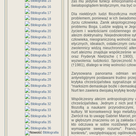
Bibliografia 15
zaś mu jedynie funkcji emocjonalno-e
światopoglądem teistycznym, ma być o
Bibliografia 16
Bibliografia 17
Dla niektórych ludzi filozoficzna m
problemem, ponieważ w ich świadomośc
Bibliografia 18
życiu człowieka. Zanik aksjologicznego
Bibliografia 19
problemu Boga. Ludzie wątpią w Jego 
życiem i wartościami codziennego dn
Bibliografia 20
ateizm doktrynalny. Niejednokrotnie sy
Bibliografia 21
człowieka, nieograniczoną wolność s
Bibliografia 22
etycznych, ideałach, ostatecznym celu
zwolennicy widzą nieuchronność alte
Bibliografia 23
nurt ateizmu znajduje współcześnie wi
Bibliografia 24
oraz Fryderyk Nietzsche (†1900),
wyzwolenia: ludzkości. Sprzeczność h
Bibliografia 25
(†1981), dlatego w imię wolności człow
Bibliografia 26
Zarysowana panorama odmian wsp
Bibliografia 27
antyreligijnymi postawami trudno przejś
Bibliografia 28
krytyka chrze­ścijaństwa sygnalizuje s
Bibliografia 29
"marksizm demaskuje bożki i demaskuje
Nurt ten zawiera dwojaką krytykę teodyc
Bibliografia 30
Bibliografia 31
Współczesny ateizm antropologiczny w
chrześcijaństwa. Jednym z nich jest f
Bibliografia 32
filozofią a naukami przyrodniczymi
Bibliografia 33
kultury. W konsekwencji tego metafizy
Zwrócił na to uwagę Gabriel Marcel, pi
Bibliografia 34
w głębszym znaczeniu on ją zakłada i
Bibliografia 35
kto odczuwa w sobie rozdźwięk po
Bibliografia 36
wymaganie swego rozumu". Francuski
Bibliografia
konkretu", uwzględniającej ogólnokult