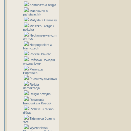
Komunizm a religia
Machiavelli o
państwach k
Matylda z Canossy
Mieszko I religia i
polityka
Neokonserwatyzm
w USA
Neopoganizm w
Niemczech
Pacelli i Pavelic
Państwo i związki
wyznaniowe
Pierwsza
Poprawka
Prawo wyznaniowe
Religia i
demokracja
Religie a wojna
Rewolucja
francuska a Kościół
Richelieu i raison
d'état
Tajemnica Joanny
'Arc
Wyznaniowa