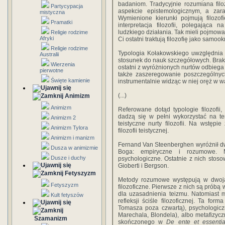
badaniom. Tradycyjnie rozumiana fil
Partycypacja
aspekcie epistemologicznym, a zar
mistyczna
Wymienione kierunki pojmują filozof
Pramatki
interpretacja filozofii, polegająca
ludzkiego działania. Tak mieli pojmować 
Religie rodzime
Afryki
Ci ostatni traktują filozofię jako samo
Religie rodzime
Typologia Kołakowskiego uwzględnia głó
Australii
stosunek do nauk szczegółowych. Bra
Wierzenia
ostatni z wyróżnionych nurtów odbiega 
pierwotne
także zaszeregowanie poszczególnych 
Święte kamienie
instrumentalnie widząc w niej oręż w wa
(...)
Animizm
Animizm
Referowane dotąd typologie filozofii,
dadzą się w pełni wykorzystać na te
Animizm 2
teistyczne nurty filozofii. Na wstępie
Animizm Tylora
filozofii teistycznej.
Animizm i manizm
Fernand Van Steenberghen wyróżnił dw
Dusza w animizmie
Boga: empiryczne i rozumowe. M
Dusze i duchy
psychologiczne. Ostatnie z nich stoso
Gioberti i Bergson.
Fetyszyzm
Metody rozumowe występują w dwoja
Fetyszyzm
filozoficzne. Pierwsze z nich są próbą
dla uzasadnienia teizmu. Natomiast m
Kult fetyszów
refleksji ściśle filozoficznej. Ta fo
Tomasza poza czwartą), psychologicz
Marechala, Blondela), albo metafizycz
Szamanizm
skończonego w
De ente et essenti