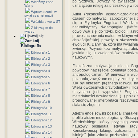
politycznych. Dotyczy to zwłaszcza 
Wiedźmy znad
uznającego religię za przeszkodę w ro
Warty
Wprowadzenie w
Autor
Rękopisów ekonomiczno-filozo
świat czarnej magii
czasem do motywacji zapożyczonej z 
Wróżbiarstwo w ST
się u Fryderyka Engelsa i Włodzimi
naturalistyczny światopogląd (
Welt
Z klątwą im do
odwoływał się do fizyki, biologii, ast
twarzy
prawo zachowania materii, w którym wid
chrześcijańskiej prawdy o stworzeni
ewolucji K. Darwina, która ma wyjaśnia
Bibliografia
zwierząt. Przyrodnicza motywacja atei
Bibliografia 1
jawiała się u zwolenników marksizm
naukowym".
Bibliografia 2
Bibliografia 3
Filozoficzna motywacja istnienia Bo
powodów, najczęściej dominują posta
Bibliografia 4
antropologicznym. W pierwszym wypad
Bibliografia 5
poznania, zawężone empiryczne kryter
XIX był okresem prężnego rozwoju nau
Bibliografia 6
Wielu ówczesnych przyrodników i fil
Bibliografia 7
utrzymana jest wypowiedź Engels
Bibliografia 8
materialności dowiedzionej (...) przez 
proponowanej interpretacji rzeczywis
Bibliografia 9
stała się zbędna.
Bibliografia 10
Ateizm engelsowski posiadał charakter
Bibliografia 11
profilu ateizm metodologiczny. Głoszą go
Bibliografia 12
Wiedeńskiego, którzy przyjmują zasa
naukowy posiadają jedynie sądy 
Bibliografia 13
Konsekwencją takiego założenia m
Bibliografia 14
istnieje". jako zdania pozbawionego