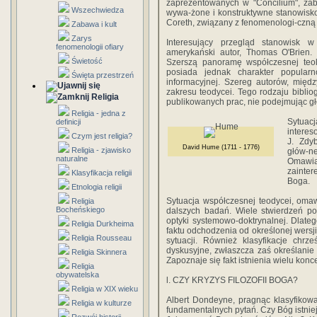
zaprezentowanych w "Concilium", zabr
Wszechwiedza
wywa-żone i konstruk­tywne stanowisko
Coreth, związany z fenomenologi-czną
Zabawa i kult
Zarys
Interesujący przegląd stanowisk 
fenomenologii ofiary
amerykański autor, Thomas O'Brien.
Świetość
Szerszą pa­noramę współczesnej teolo
posiada jednak charakter popularn
Święta przestrzeń
informacyjnej. Szereg autorów, mię­
zakresu teodycei. Tego rodzaju bibliog
Religia
publikowanych prac, nie podejmując głę
Religia - jedna z
Sytuacj
definicji
interes
Czym jest religia?
J. Zdyb
David Hume (1711 - 1776)
Religia - zjawisko
głów-n
naturalne
Omawia
zainter
Klasyfikacja religii
Boga.
Etnologia religii
Sytuacja współczesnej teodycei, omawi
Religia
Bocheńskiego
dalszych badań. Wiele stwierdzeń p
optyki sy­stemowo-doktrynalnej. Dlateg
Religia Durkheima
faktu odchodzenia od określonej wersji
Religia Rousseau
sytuacji. Rów­nież klasyfikacje chrze
dyskusyjne, zwłaszcza zaś określanie da
Religia Skinnera
Zapoznaje się fakt istnienia wielu konce
Religia
obywatelska
l. CZY KRYZYS FILOZOFII BOGA?
Religia w XIX wieku
Albert Dondeyne, pragnąc klasyfikowa
Religia w kulturze
fundamentalnych pytań. Czy Bóg istniej