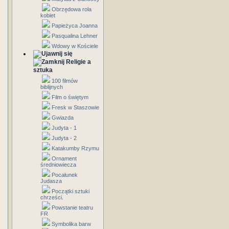
Obrzędowa rola
kobiet
Papieżyca Joanna
Pasqualina Lehner
Wdowy w Kościele
Religie a
sztuka
100 filmów
biblijnych
Film o świętym
Fresk w Staszowie
Gwiazda
Judyta - 1
Judyta - 2
Katakumby Rzymu
Ornament
średniowiecza
Pocałunek
Judasza
Początki sztuki
chrześci.
Powstanie teatru
FR
Symbolika barw