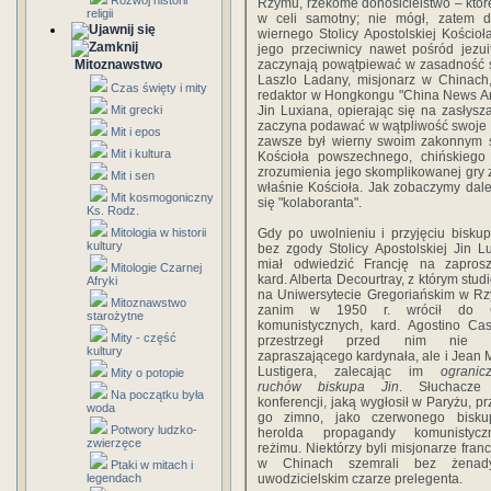
Rozwój historii
Rzymu, rzekome donosicielstwo – które
religii
w celi samotny; nie mógł, zatem 
wiernego Stolicy Apostolskiej Kościoł
jego przeciwnicy nawet pośród jezui
Mitoznawstwo
zaczynają powątpiewać w zasadność s
Laszlo Ladany, misjonarz w Chinach,
Czas święty i mity
redaktor w Hongkongu "China News An
Mit grecki
Jin Luxiana, opierając się na zasłys
zaczyna podawać w wątpliwość swoje w
Mit i epos
zawsze był wierny swoim zakonnym ś
Mit i kultura
Kościoła powszechnego, chińskiego 
zrozumienia jego skomplikowanej gry 
Mit i sen
właśnie Kościoła. Jak zobaczymy dale
Mit kosmogoniczny
się "kolaboranta".
Ks. Rodz.
Mitologia w historii
Gdy po uwolnieniu i przyjęciu bisku
kultury
bez zgody Stolicy Apostolskiej Jin L
miał odwiedzić Francję na zaprosz
Mitologie Czarnej
kard. Alberta Decourtray, z którym stud
Afryki
na Uniwersytecie Gregoriańskim w R
Mitoznawstwo
zanim w 1950 r. wrócił do 
starożytne
komunistycznych, kard. Agostino Cas
Mity - część
przestrzegł przed nim nie t
kultury
zapraszającego kardynała, ale i Jean 
Lustigera, zalecając im
ogranic
Mity o potopie
ruchów biskupa Jin
. Słuchacze
Na początku była
konferencji, jaką wygłosił w Paryżu, prz
woda
go zimno, jako czerwonego bisku
Potwory ludzko-
herolda propagandy komunistycz
zwierzęce
reżimu. Niektórzy byli misjonarze fran
w Chinach szemrali bez żena
Ptaki w mitach i
legendach
uwodzicielskim czarze prelegenta.