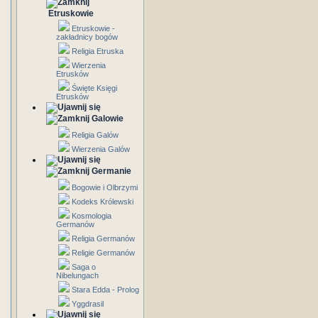
Etruskowie
Etruskowie -
zakładnicy bogów
Religia Etruska
Wierzenia
Etrusków
Święte Księgi
Etrusków
Galowie
Religia Galów
Wierzenia Galów
Germanie
Bogowie i Olbrzymi
Kodeks Królewski
Kosmologia
Germanów
Religia Germanów
Religie Germanów
Saga o
Nibelungach
Stara Edda - Prolog
Yggdrasil