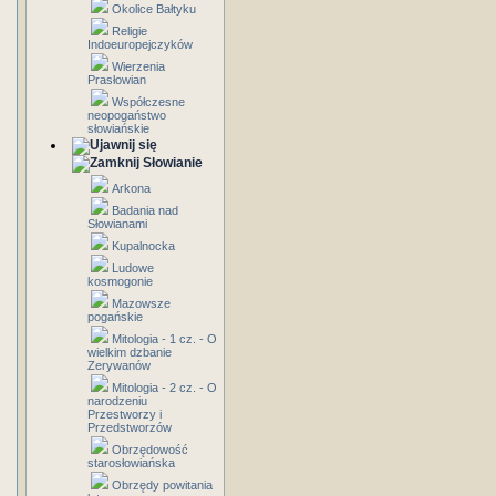
Okolice Bałtyku
Religie
Indoeuropejczyków
Wierzenia
Prasłowian
Współczesne
neopogaństwo
słowiańskie
Słowianie
Arkona
Badania nad
Słowianami
Kupalnocka
Ludowe
kosmogonie
Mazowsze
pogańskie
Mitologia - 1 cz. - O
wielkim dzbanie
Zerywanów
Mitologia - 2 cz. - O
narodzeniu
Przestworzy i
Przedstworzów
Obrzędowość
starosłowiańska
Obrzędy powitania