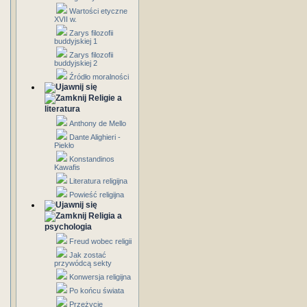
Wartości etyczne
XVII w.
Zarys filozofii
buddyjskiej 1
Zarys filozofii
buddyjskiej 2
Źródło moralności
Religie a
literatura
Anthony de Mello
Dante Alighieri -
Piekło
Konstandinos
Kawafis
Literatura religijna
Powieść religijna
Religia a
psychologia
Freud wobec religii
Jak zostać
przywódcą sekty
Konwersja religijna
Po końcu świata
Przeżycie