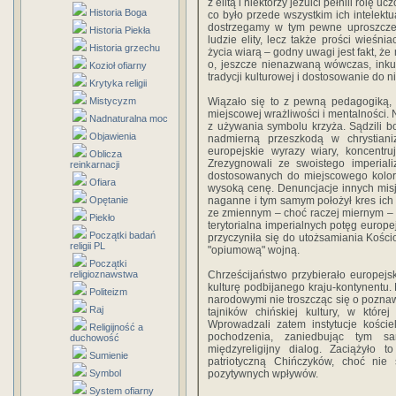
z elitą i niektórzy jezuici pełnili rolę 
Historia Boga
co było przede wszystkim ich intelektu
dostrzegamy w tym pewne uproszczen
Historia Piekła
ludzie elity, lecz także prości wieśni
Historia grzechu
życia wiarą – godny uwagi jest fakt, ż
o, jeszcze nienazwaną wówczas, inku
Kozioł ofiarny
tradycji kulturowej i dostosowanie do 
Krytyka religii
Mistycyzm
Wiązało się to z pewną pedagogiką, 
miejscowej wrażliwości i mentalności.
Nadnaturalna moc
z używania symbolu krzyża. Sądzili 
Objawienia
nadmierną przeszkodą w chrystiani
europejskie wyrazy wiary, koncentru
Oblicza
Zrezygnowali ze swoistego imperial
reinkarnacji
dostosowanych do miejscowego kolory
Ofiara
wysoką cenę. Denuncjacje innych misjo
Opętanie
naganne i tym samym położył kres ich
ze zmiennym – choć raczej miernym – 
Piekło
terytorialna imperialnych potęg europe
Początki badań
przyczyniła się do utożsamiania Kościo
religii PL
"opiumową" wojną.
Początki
religioznawstwa
Chrześcijaństwo przybierało europejski
kulturę podbijanego kraju-kontynentu.
Politeizm
narodowymi nie troszcząc się o pozna
Raj
tajników chińskiej kultury, w które
Wprowadzali zatem instytucje kośc
Religijność a
pochodzenia, zaniedbując tym sa
duchowość
międzyreligijny dialog. Zaciążyło
Sumienie
patriotyczną Chińczyków, choć nie 
Symbol
pozytywnych wpływów.
System ofiarny