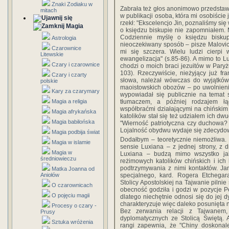
Znaki Zodiaku w
Zabrała też głos anonimowo przedsta
mitach
w publikacji osoba, która mi osobiście
rzekł: "Ekscelencjo Jin, poznaliśmy się 
Magia
o księdzu biskupie nie zapomniałem. M
Codziennie myślę o księdzu biskup
Astrologia
nieoczekiwany sposób – pisze Malovi
Czarownice
mi się szczera. Wielu ludzi cierpi
Litewskie
ewangelizacja" (s.85-86). A mimo to Lux
Czary i czarownice
chodzi o moich braci jezuitów w Paryżu
103). Rzeczywiście, nieżyjący już fra
Czary i czarty
słowa, należał wówczas do wyjątków.
polskie
maoistowskich obozów – po uwolnieni
Kary za czarymary
wypowiadał się publicznie na temat 
Magia a religia
tłumaczem, a później rodzajem łą
współbraćmi działającymi na chińskim
Magia afrykańska
katolików stał się też udziałem ich dw
Magia babilońska
"Wierność patriotyczna czy duchowa
Lojalność obydwu wydaje się zdecydowa
Magia podbija świat
Dodałbym – teoretycznie niemożliwa. 
Magia w islamie
sensie Luxiana – z jednej strony, z d
Magia w
Luxiana – budzą mimo wszystko jak
średniowieczu
reżimowych katolików chińskich i ich 
podtrzymywania z nimi kontaktów. Ja
Matka Joanna od
Aniołów
specjalnego, kard. Rogera Etchegara
Stolicy Apostolskiej na Tajwanie pilni
O czarownicach
obecność godziła i godzi w pozycje P
O pojęciu magii
dlatego niechętnie odnosi się do jej d
charakteryzuje więc daleko posunięta 
Procesy o czary -
Bez zerwania relacji z Tajwanem
Prusy
dyplomatycznych ze Stolicą Świętą.
Sztuka wróżenia
rangi zapewnia, że "Chiny doskona