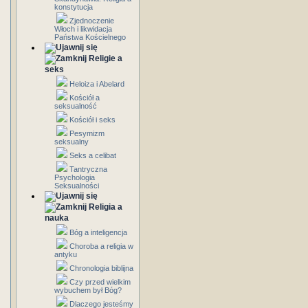
konstytucja
Zjednoczenie
Włoch i likwidacja
Państwa Kościelnego
Religie a
seks
Heloiza i Abelard
Kościół a
seksualność
Kościół i seks
Pesymizm
seksualny
Seks a celibat
Tantryczna
Psychologia
Seksualności
Religia a
nauka
Bóg a inteligencja
Choroba a religia w
antyku
Chronologia biblijna
Czy przed wielkim
wybuchem był Bóg?
Dlaczego jesteśmy