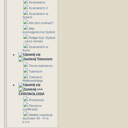
Szamanizm
Szamanizm 2
Szamanizm w
Syberii
Kim jest szaman?
Mity
kosmogoniczne Syberii
Religie Azji i Syberii
- zarys tematu
Szamanizm w
Korei
Totemizm
Teoria totemizmu
Totemizm
Totemizm
Malinowskiego
=>>
CHRONOLOGIA
Prehistoria
Pierwsze
cywilizacje
Wielkie rewolucje
duchowe VII - IV w.
p.n.e