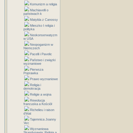
Komunizm a religia
Machiavelli o
państwach k
Matylda z Canossy
Mieszko I religia i
polityka
Neokonserwatyzm
w USA
Neopoganizm w
Niemczech
Pacelli i Pavelic
Państwo i związki
wyznaniowe
Pierwsza
Poprawka
Prawo wyznaniowe
Religia i
demokracja
Religie a wojna
Rewolucja
francuska a Kościół
Richelieu i raison
d'état
Tajemnica Joanny
'Arc
Wyznaniowa
Skandynawia: Religia a