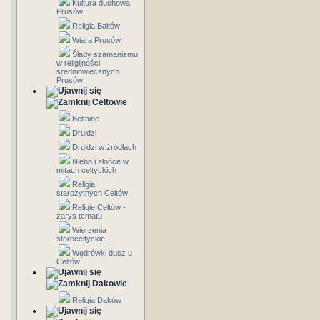
Kultura duchowa
Prusów
Religia Bałtów
Wiara Prusów
Ślady szamanizmu
w religijności
średniowiecznych
Prusów
Celtowie
Beltaine
Druidzi
Druidzi w źródłach
Niebo i słońce w
mitach celtyckich
Religia
starożytnych Celtów
Religie Celtów -
zarys tematu
Wierzenia
staroceltyckie
Wędrówki dusz u
Celtów
Dakowie
Religia Daków