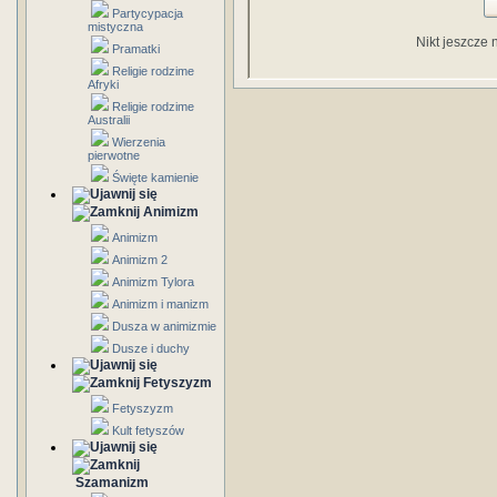
Partycypacja
mistyczna
Nikt jeszcze 
Pramatki
Religie rodzime
Afryki
Religie rodzime
Australii
Wierzenia
pierwotne
Święte kamienie
Animizm
Animizm
Animizm 2
Animizm Tylora
Animizm i manizm
Dusza w animizmie
Dusze i duchy
Fetyszyzm
Fetyszyzm
Kult fetyszów
Szamanizm