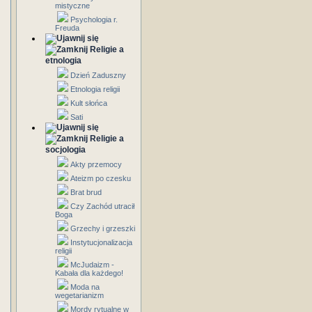
mistyczne
Psychologia r.
Freuda
Religie a
etnologia
Dzień Zaduszny
Etnologia religii
Kult słońca
Sati
Religie a
socjologia
Akty przemocy
Ateizm po czesku
Brat brud
Czy Zachód utracił
Boga
Grzechy i grzeszki
Instytucjonalizacja
religii
McJudaizm -
Kabała dla każdego!
Moda na
wegetarianizm
Mordy rytualne w