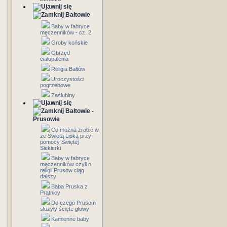
Bałtowie
Baby w fabryce
męczenników - cz. 2
Groby końskie
Obrzęd
ciałopalenia
Religia Bałtów
Uroczystości
pogrzebowe
Zaślubiny
Bałtowie -
Prusowie
Co można zrobić w
ze Świętą Lipką przy
pomocy Świętej
Siekierki
Baby w fabryce
męczenników czyli o
religii Prusów ciąg
dalszy
Baba Pruska z
Prątnicy
Do czego Prusom
służyły ścięte głowy
Kamienne baby