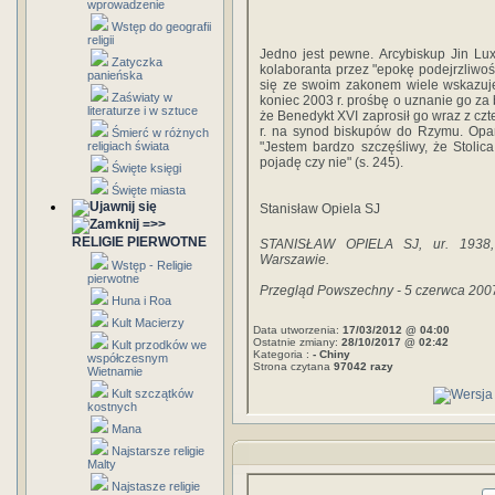
wprowadzenie
Wstęp do geografii
religii
Jedno jest pewne. Arcybiskup Jin Lu
Zatyczka
kolaboranta przez "epokę podejrzliwośc
panieńska
się ze swoim zakonem wiele wskazuje
Zaświaty w
koniec 2003 r. prośbę o uznanie go za 
literaturze i w sztuce
że Benedykt XVI zaprosił go wraz z c
r. na synod biskupów do Rzymu. Opan
Śmierć w różnych
religiach świata
"Jestem bardzo szczęśliwy, że Stolic
pojadę czy nie" (s. 245).
Święte księgi
Święte miasta
Stanisław Opiela SJ
=>>
RELIGIE PIERWOTNE
STANISŁAW OPIELA SJ, ur. 1938, 
Warszawie.
Wstęp - Religie
pierwotne
Przegląd Powszechny - 5 czerwca 200
Huna i Roa
Kult Macierzy
Data utworzenia:
17/03/2012 @ 04:00
Ostatnie zmiany:
28/10/2017 @ 02:42
Kult przodków we
Kategoria :
- Chiny
współczesnym
Strona czytana
97042 razy
Wietnamie
Kult szczątków
kostnych
Mana
Najstarsze religie
Malty
Najstasze religie