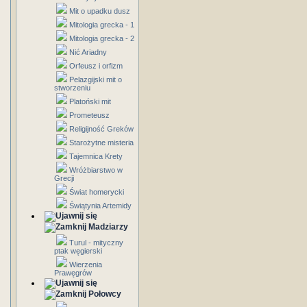
Mit o upadku dusz
Mitologia grecka - 1
Mitologia grecka - 2
Nić Ariadny
Orfeusz i orfizm
Pelazgijski mit o
stworzeniu
Platoński mit
Prometeusz
Religijność Greków
Starożytne misteria
Tajemnica Krety
Wróżbiarstwo w
Grecji
Świat homerycki
Świątynia Artemidy
Madziarzy
Turul - mityczny
ptak węgierski
Wierzenia
Prawęgrów
Połowcy