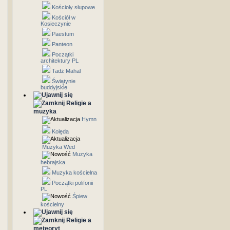
Kościoły słupowe
Kościół w
Kosieczynie
Paestum
Panteon
Początki
architektury PL
Tadż Mahal
Świątynie
buddyjskie
Religie a
muzyka
Hymn
Kolęda
Muzyka Wed
Muzyka
hebrajska
Muzyka kościelna
Początki polifonii
PL
Śpiew
kościelny
Religie a
meteoryt