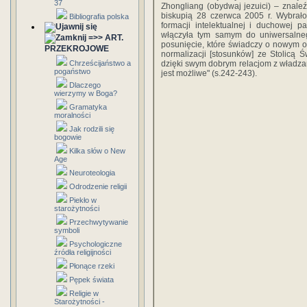
37
Zhongliang (obydwaj jezuici) – znaleź
biskupią 28 czerwca 2005 r. Wybrało 
Bibliografia polska
formacji intelektualnej i duchowej p
włączyła tym samym do uniwersalne
=>> ART.
posunięcie, które świadczy o nowym o
PRZEKROJOWE
normalizacji [stosunków] ze Stolicą Św
Chrześcijaństwo a
dzięki swym dobrym relacjom z władzam
pogaństwo
jest możliwe" (s.242-243).
Dlaczego
wierzymy w Boga?
Gramatyka
moralności
Jak rodzili się
bogowie
Kilka słów o New
Age
Neuroteologia
Odrodzenie religii
Piekło w
starożytności
Przechwytywanie
symboli
Psychologiczne
źródła religijności
Płonące rzeki
Pępek świata
Religie w
Starożytności -