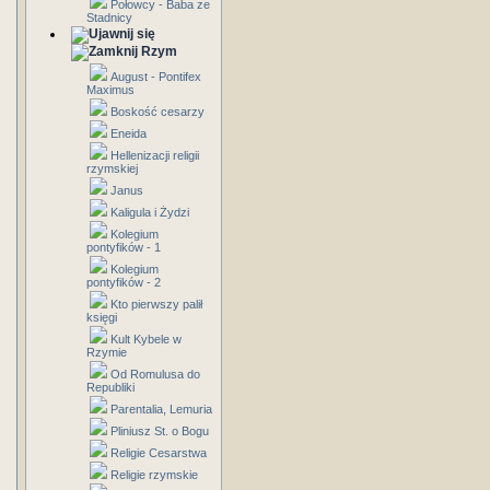
Połowcy - Baba ze
Stadnicy
Rzym
August - Pontifex
Maximus
Boskość cesarzy
Eneida
Hellenizacji religii
rzymskiej
Janus
Kaligula i Żydzi
Kolegium
pontyfików - 1
Kolegium
pontyfików - 2
Kto pierwszy palił
księgi
Kult Kybele w
Rzymie
Od Romulusa do
Republiki
Parentalia, Lemuria
Pliniusz St. o Bogu
Religie Cesarstwa
Religie rzymskie