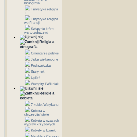
bibliografia
Turystyka religijna
1
Turystyka religijna
we Francji
Świątynie które
warto zobaczyć
Religia a
etnografia
Cmentarze polskie
Jajka wielkanocne
Podłaźniczka
Stary rok
Upiór!
Wampiry i Wilkołaki
Religie a
kobieta
7 kobiet Watykanu
Kobieta w
chrzescijaństwie
Kobieta w czasach
wypraw krzyżowych
Kobiety w Izraelu
Matylda z Canossy