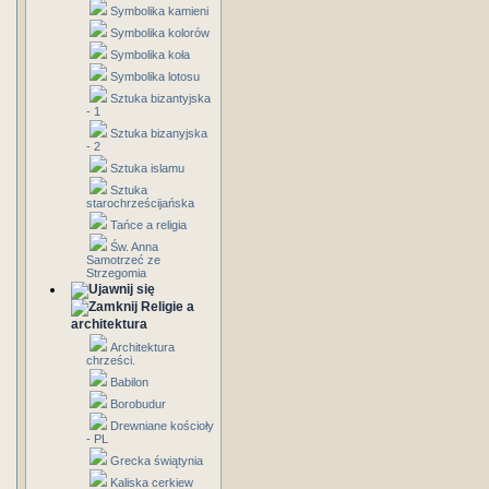
Symbolika kamieni
Symbolika kolorów
Symbolika koła
Symbolika lotosu
Sztuka bizantyjska
- 1
Sztuka bizanyjska
- 2
Sztuka islamu
Sztuka
starochrześcijańska
Tańce a religia
Św. Anna
Samotrzeć ze
Strzegomia
Religie a
architektura
Architektura
chrześci.
Babilon
Borobudur
Drewniane kościoły
- PL
Grecka świątynia
Kaliska cerkiew