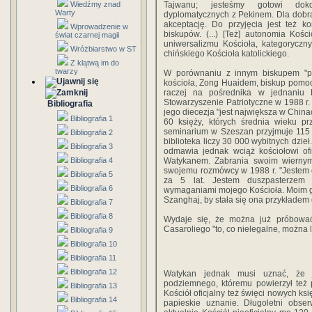
Wiedźmy znad
Tajwanu; jesteśmy gotowi doko
Warty
dyplomatycznych z Pekinem. Dla dobra
akceptację. Do przyjęcia jest też 
Wprowadzenie w
biskupów. (...) [Też] autonomia Kościo
świat czarnej magii
uniwersalizmu Kościoła, kategoryczny
Wróżbiarstwo w ST
chińskiego Kościoła katolickiego.
Z klątwą im do
twarzy
W porównaniu z innym biskupem "pat
kościoła, Zong Huaidem, biskup pomoc
raczej na pośrednika w jednaniu K
Stowarzyszenie Patriotyczne w 1988 r. 
Bibliografia
jego diecezja "jest największa w Chinach
Bibliografia 1
60 księży, których średnia wieku pr
seminarium w Szeszan przyjmuje 115 
Bibliografia 2
biblioteka liczy 30 000 wybitnych dzie
Bibliografia 3
odmawia jednak wciąż kościołowi ofi
Bibliografia 4
Watykanem. Zabrania swoim wiernym 
swojemu rozmówcy w 1988 r. "Jestem opt
Bibliografia 5
za 5 lat. Jestem duszpasterzem
Bibliografia 6
wymaganiami mojego Kościoła. Moim g
Szanghaj, by stała się ona przykładem d
Bibliografia 7
Bibliografia 8
Wydaje się, że można już próbowa
Casaroliego "to, co nielegalne, można 
Bibliografia 9
Bibliografia 10
Bibliografia 11
Bibliografia 12
Watykan jednak musi uznać, że j
podziemnego, któremu powierzył też 
Bibliografia 13
Kościół oficjalny też święci nowych ksi
Bibliografia 14
papieskie uznanie. Długoletni obs