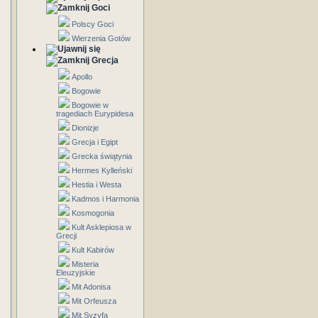
Goci
Polscy Goci
Wierzenia Gotów
Grecja
Apollo
Bogowie
Bogowie w
tragediach Eurypidesa
Dionizje
Grecja i Egipt
Grecka świątynia
Hermes Kylleński
Hestia i Westa
Kadmos i Harmonia
Kosmogonia
Kult Asklepiosa w
Grecji
Kult Kabirów
Misteria
Eleuzyjskie
Mit Adonisa
Mit Orfeusza
Mit Syzyfa