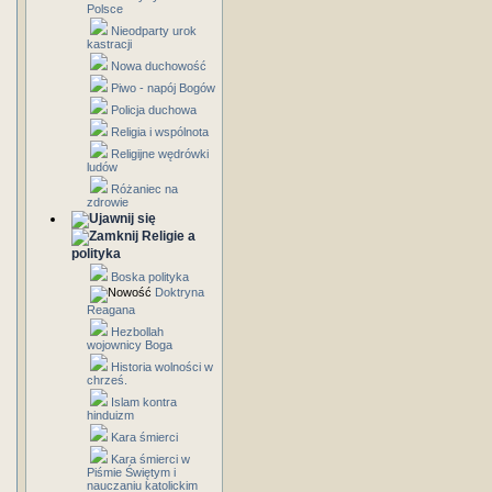
Polsce
Nieodparty urok
kastracji
Nowa duchowość
Piwo - napój Bogów
Policja duchowa
Religia i wspólnota
Religijne wędrówki
ludów
Różaniec na
zdrowie
Religie a
polityka
Boska polityka
Doktryna
Reagana
Hezbollah
wojownicy Boga
Historia wolności w
chrześ.
Islam kontra
hinduizm
Kara śmierci
Kara śmierci w
Piśmie Świętym i
nauczaniu katolickim