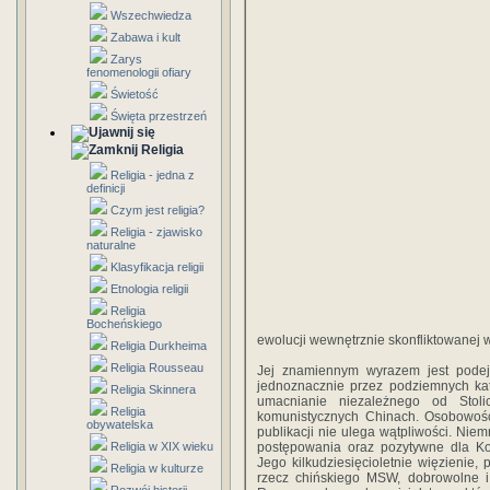
Wszechwiedza
Zabawa i kult
Zarys
fenomenologii ofiary
Świetość
Święta przestrzeń
Religia
Religia - jedna z
definicji
Czym jest religia?
Religia - zjawisko
naturalne
Klasyfikacja religii
Etnologia religii
Religia
Bocheńskiego
ewolucji wewnętrznie skonfliktowanej ws
Religia Durkheima
Religia Rousseau
Jej znamiennym wyrazem jest podej
jednoznacznie przez podziemnych kat
Religia Skinnera
umacnianie niezależnego od Stoli
Religia
komunistycznych Chinach. Osobowość
obywatelska
publikacji nie ulega wątpliwości. Nie
Religia w XIX wieku
postępowania oraz pozytywne dla Ko
Jego kilkudziesięcioletnie więzienie
Religia w kulturze
rzecz chińskiego MSW, dobrowolne i