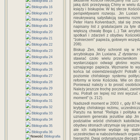
aktualnie Kościół nieoficjalny ma 120
Bibliografia 15
jaką dziś przeżywają Chiny w wielu d
Bibliografia 16
księży i biskupów. W tej sferze Kości
Bibliografia 17
perspektywami rozwoju. Jin Luxian
nieukrywaną satysfakcją swemu rozmó
Bibliografia 18
Peter Hans Kolvenbach, stał się znow
Bibliografia 19
napisany list z gratulacjami za tyle
większą chwałę Boga (...) Tak arcybi
Bibliografia 20
spotkań i zdarzeń z obydwu Kościołó
Bibliografia 21
"żołnierzem" papieża, gotowym wszędzi
208).
Bibliografia 22
Biskup Zen, który schronił się w H
Bibliografia 23
arcybiskupa Jin Luxiana.
Z dystansu
–
Bibliografia 24
stawiać czoło wielu przeciwnikom 
wystarczająco odwagi głośno wyzna
Bibliografia 25
uznającego papieża. Wyznanie to wy
Bibliografia 26
końca lat osiemdziesiątych! Potrafi
Bibliografia 27
poziomie chińskiego systemu polit
reformy w łonie Kościoła. Wie on dos
Bibliografia 28
Ponieważ należy o to prosić osobiści
Bibliografia 29
Należy jeszcze trochę poczekać, zani
mu. Potrafi on lepiej niż inni wyczuć
Bibliografia 30
moment" (s. 212).
Bibliografia 31
Nadszedł moment w 2003 r., gdy 87-le
Bibliografia 32
krytykę chińskiego reżimu, uczestni
Paryżu na temat "Religia i polityka w
Bibliografia 33
uznaniem generała jezuitów abp Ji
Bibliografia 34
podziałów wśród chińskich katolikó
obydwu stronach utrzymuje się jeszcze 
Bibliografia 35
ale ich natężenie wydaje się słab
Bibliografia 36
uczestnictwo w nabożeństwach organiz
Bibliografia
hierarchii. Dwaj ordynariusze diecezji