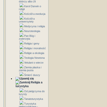
dobrzy albo źli
Karol Darwin o
religii
Kościół a ewolucja
Kościół a
uniwersytety
Medycyna i religia
Neuroteologia
Pan Bóg i
zwierzęta
Religia i geny
Religia i moralność
Religie a ekologia
Teologia Newtona
Vetulani o wierze
Ziemia płaska i
ziemia pusta
Śmierć duszy
Religia a
turystyka
Od pielgrzyma do
turysty
Tanatoturystyka
Turystyka
pielgrzymkowa -