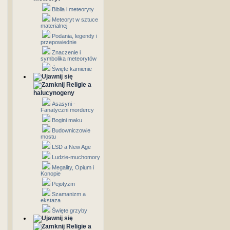
Biblia i meteoryty
Meteoryt w sztuce
materialnej
Podania, legendy i
przepowiednie
Znaczenie i
symbolika meteorytów
Święte kamienie
Religie a
halucynogeny
Asasyni -
Fanatyczni mordercy
Bogini maku
Budowniczowie
mostu
LSD a New Age
Ludzie-muchomory
Megality, Opium i
Konopie
Pejotyzm
Szamanizm a
ekstaza
Święte grzyby
Religie a