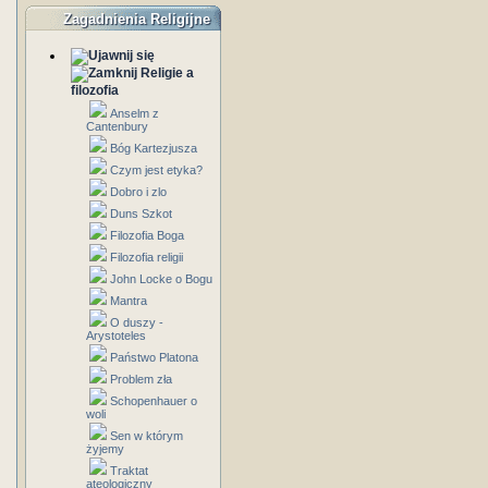
Zagadnienia Religijne
Religie a
filozofia
Anselm z
Cantenbury
Bóg Kartezjusza
Czym jest etyka?
Dobro i zlo
Duns Szkot
Filozofia Boga
Filozofia religii
John Locke o Bogu
Mantra
O duszy -
Arystoteles
Państwo Platona
Problem zła
Schopenhauer o
woli
Sen w którym
żyjemy
Traktat
ateologiczny