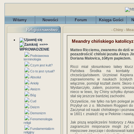
Witamy
Nowości
Forum
Księga Gości
N
Religioznawstwo
- Chiny - Me
Meandry chińskiego katolicy
==>>
WPROWADZENIE
Matteo Ricciemu, zwanemu do dziś w
pozazdrościć chiński jezuita Aloys Ji
Podstawowa
Doriana Malovica, żółtym papieżem.
terminologia
Czym jest kult?
Ricci miał stosunkowo łatwy klucz
Państwa Środka na kontakty 
Co to jest rytuał?
chrześcijaństwem. Uczniowi Keplera 
Absolut
zaprawionemu w naukach ścisłych z
Anioły
włącznie, pomógł kształt ziemi. Skoro
Wystarczyło, zatem, pozornie, szesn
Ateizm
nieco w lewo, by Chiny schyłku dynast
Bóg
stał się jeszcze bardziej zachodni.
Cud
Oczywiście, nie tylko na tym polegał 
Przybył on z o. Michelem Roggieri d
Deizm
Zaczynał od nauki chińskiego i poznaw
Demonizm
w 1601 r. znaleźć się w Pekinie i naw
Fenomenologia
Jak piszą współcześni historycy z Ak
religii
zagraniczni misjonarze mogli żyć 
Fundamentalizm
miejscowe zwyczaje i dostosowali kato
religijny