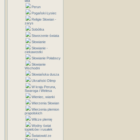
lata
Perun
Pogański Łysiec
Religie Słowian -
zarys
Sobótka
Stworzenie świata
Słowianie
Słowianie -
ciekawostki
Słowianie Połabscy
Słowianie
Wschodni
Słowiańska dusza
Ukraiński Olimp
W kraju Peruna,
Swaroga i Welesa
Wieniec, wianki
Wierzenia Słowian
Wierzenia plemion
prapolskich
Wilcze plemię
Wodny świat
topielców i rusałek
Światowid ze
Zbrucza