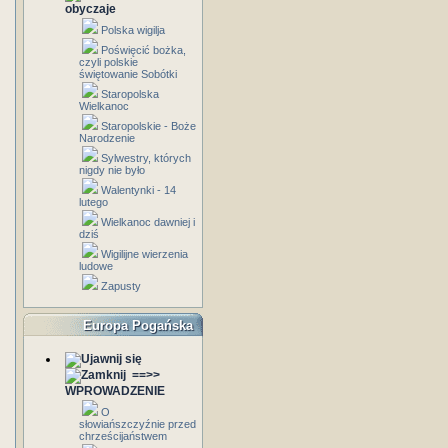
obyczaje
Polska wigilja
Poświęcić bożka,
czyli polskie
świętowanie Sobótki
Staropolska
Wielkanoc
Staropolskie - Boże
Narodzenie
Sylwestry, których
nigdy nie było
Walentynki - 14
lutego
Wielkanoc dawniej i
dziś
Wigilijne wierzenia
ludowe
Zapusty
Europa Pogańska
==>>
WPROWADZENIE
O
słowiańszczyźnie przed
chrześcijaństwem