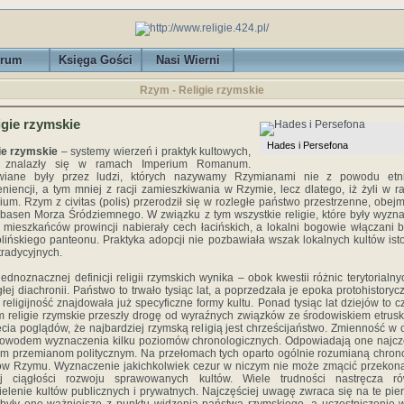
rum
Księga Gości
Nasi Wierni
Rzym - Religie rzymskie
igie rzymskie
Hades i Persefona
ie rzymskie
– systemy wierzeń i praktyk kultowych,
e znalazły się w ramach Imperium Romanum.
wiane były przez ludzi, których nazywamy Rzymianami nie z powodu etni
niencji, a tym mniej z racji zamieszkiwania w Rzymie, lecz dlatego, iż żyli w 
ium. Rzym z civitas (polis) przerodził się w rozległe państwo przestrzenne, obej
basen Morza Śródziemnego. W związku z tym wszystkie religie, które były wyz
 mieszkańców prowincji nabierały cech łacińskich, a lokalni bogowie włączani b
olińskiego panteonu. Praktyka adopcji nie pozbawiała wszak lokalnych kultów ist
tradycyjnych.
jednoznacznej definicji religii rzymskich wynika – obok kwestii różnic terytorialny
głej diachronii. Państwo to trwało tysiąc lat, a poprzedzała je epoka protohistoryc
j religijność znajdowała już specyficzne formy kultu. Ponad tysiąc lat dziejów to c
m religie rzymskie przeszły drogę od wyraźnych związków ze środowiskiem etrus
ęcia poglądów, że najbardziej rzymską religią jest chrześcijaństwo. Zmienność w 
powodem wyznaczenia kilku poziomów chronologicznych. Odpowiadają one najcz
im przemianom politycznym. Na przełomach tych oparto ogólnie rozumianą chron
ów Rzymu. Wyznaczenie jakichkolwiek cezur w niczym nie może zmącić przekon
ej ciągłości rozwoju sprawowanych kultów. Wiele trudności nastręcza ró
ielenie kultów publicznych i prywatnych. Najczęściej uwagę zwraca się na te pie