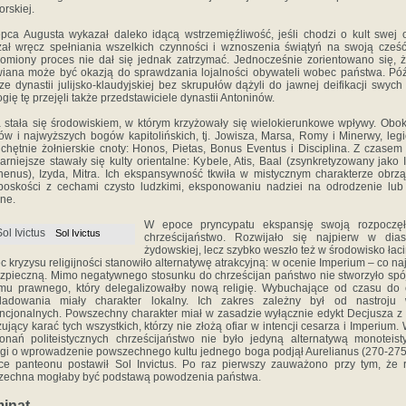
orskiej.
pca Augusta wykazał daleko idącą wstrzemięźliwość, jeśli chodzi o kult swej 
ał wręcz spełniania wszelkich czynności i wznoszenia świątyń na swoją cześ
omiony proces nie dał się jednak zatrzymać. Jednocześnie zorientowano się, ż
iana może być okazją do sprawdzania lojalności obywateli wobec państwa. Póź
ze dynastii julijsko-klaudyjskiej bez skrupułów dążyli do jawnej deifikacji swych
ogię tę przejęli także przedstawiciele dynastii Antoninów.
 stała się środowiskiem, w którym krzyżowały się wielokierunkowe wpływy. Obok
w i najwyższych bogów kapitolińskich, tj. Jowisza, Marsa, Romy i Minerwy, legi
i chętnie żołnierskie cnoty: Honos, Pietas, Bonus Eventus i Disciplina. Z czasem
arniejsze stawały się kulty orientalne: Kybele, Atis, Baal (zsynkretyzowany jako I
henus), Izyda, Mitra. Ich ekspansywność tkwiła w mistycznym charakterze obrz
 boskości z cechami czysto ludzkimi, eksponowaniu nadziei na odrodzenie lub
ne.
W epoce pryncypatu ekspansję swoją rozpoczęł
Sol Ivictus
chrześcijaństwo. Rozwijało się najpierw w dias
żydowskiej, lecz szybko weszło też w środowisko łaci
 kryzysu religijności stanowiło alternatywę atrakcyjną: w ocenie Imperium – co na
zpieczną. Mimo negatywnego stosunku do chrześcijan państwo nie stworzyło sp
mu prawnego, który delegalizowałby nową religię. Wybuchające od czasu do
śladowania miały charakter lokalny. Ich zakres zależny był od nastroju 
ncjonalnych. Powszechny charakter miał w zasadzie wyłącznie edykt Decjusza z 
ujący karać tych wszystkich, którzy nie złożą ofiar w intencji cesarza i Imperium.
onań politeistycznych chrześcijaństwo nie było jedyną alternatywą monoteist
gi o wprowadzenie powszechnego kultu jednego boga podjął Aurelianus (270-275 
ce panteonu postawił Sol Invictus. Po raz pierwszy zauważono przy tym, że r
zechna mogłaby być podstawą powodzenia państwa.
inat