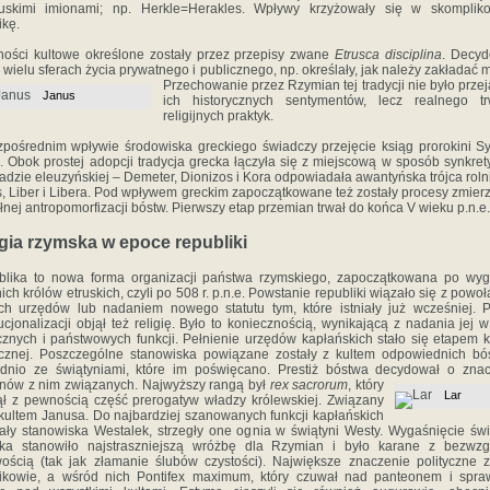
ruskimi imionami; np. Herkle=Herakles. Wpływy krzyżowały się w skomplik
kę.
ości kultowe określone zostały przez przepisy zwane
Etrusca disciplina
. Decyd
 wielu sferach życia prywatnego i publicznego, np. określały, jak należy zakładać m
Przechowanie przez Rzymian tej tradycji nie było
prze
Janus
ich historycznych sentymentów, lecz realnego tr
religijnych praktyk.
pośrednim wpływie środowiska greckiego świadczy przejęcie ksiąg prorokini Syb
 Obok prostej adopcji tradycja grecka łączyła się z miejscową w sposób synkret
riadzie eleuzyńskiej – Demeter, Dionizos i Kora odpowiadała awantyńska trójca roln
, Liber i Libera. Pod wpływem greckim zapoczątkowane też zostały procesy zmier
łnej antropomorfizacji bóstw. Pierwszy etap przemian trwał do końca V wieku p.n.e.
igia rzymska w epoce republiki
blika to nowa forma organizacji państwa rzymskiego, zapoczątkowana po wyg
nich królów etruskich, czyli po 508 r. p.n.e. Powstanie republiki wiązało się z powo
h urzędów lub nadaniem nowego statutu tym, które istniały już wcześniej. 
tucjonalizacji objął też religię. Było to koniecznością, wynikającą z nadania jej w
cznych i państwowych funkcji. Pełnienie urzędów kapłańskich stało się etapem k
ycznej. Poszczególne stanowiska powiązane zostały z kultem odpowiednich bó
dnio ze świątyniami, które im poświęcano. Prestiż bóstwa decydował o zna
nów z nim związanych.
Najwyższy rangą był
rex sacrorum
, który
Lar
ął z pewnością część prerogatyw władzy królewskiej. Związany
 kultem Janusa. Do najbardziej szanowanych funkcji kapłańskich
ały stanowiska Westalek, strzegły one ognia w świątyni Westy. Wygaśnięcie św
ska stanowiło najstraszniejszą wróżbę dla Rzymian i było karane z bezwzg
ością (tak jak złamanie ślubów czystości). Największe znaczenie polityczne z
fikowie, a wśród nich Pontifex maximum, który czuwał nad panteonem i spr