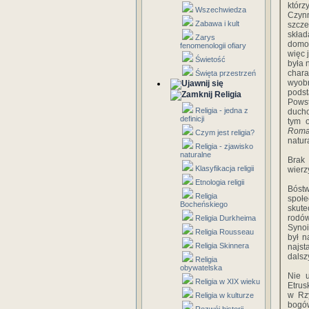
którz
Wszechwiedza
Czyn
Zabawa i kult
szcze
skład
Zarys
domow
fenomenologii ofiary
więc 
Świetość
była 
char
Święta przestrzeń
wyob
podst
Religia
Powst
Religia - jedna z
ducho
definicji
tym 
Roma
Czym jest religia?
natur
Religia - zjawisko
naturalne
Brak
Klasyfikacja religii
wierz
Etnologia religii
Bóst
Religia
społe
Bocheńskiego
skute
rodów
Religia Durkheima
Synoi
Religia Rousseau
był n
Religia Skinnera
najst
dalsz
Religia
obywatelska
Nie u
Religia w XIX wieku
Etru
w Rzy
Religia w kulturze
bogów