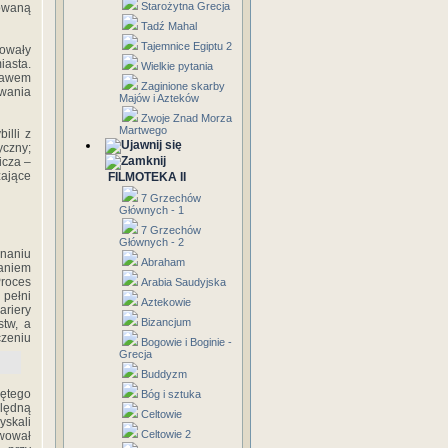
Starożytna Grecja
owaną
Tadź Mahal
Tajemnice Egiptu 2
owały
iasta.
Wielkie pytania
jawem
Zaginione skarby
wania
Majów i Azteków
Zwoje Znad Morza
Martwego
illi z
yczny;
icza –
zające
FILMOTEKA II
7 Grzechów
Głównych - 1
7 Grzechów
Głównych - 2
naniu
Abraham
łaniem
Proces
Arabia Saudyjska
 pełni
Aztekowie
ariery
Bizancjum
stw, a
czeniu
Bogowie i Boginie -
Grecja
Buddyzm
iętego
Bóg i sztuka
lędną
Celtowie
yskali
Celtowie 2
awował