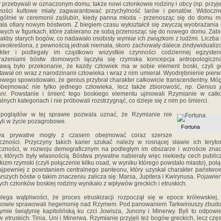
y przebywali w oznaczonym domu; także nowi członkowie rodziny i obcy (np. przyje
ności kultowe miały zagwarantować przychylność larów i penatów. Widoczne
gólnie w ceremonii zaślubin, kiedy panna młoda - przenosząc się do domu 
ała ofiary nowym bóstwom. Z biegiem czasu wykształcił się zwyczaj wyobrażania
ych w figurkach, które zabierano ze sobą przenosząc się do nowego domu. Zab
jakby starych bogów, co nadawało osobisty wymiar ich związkom z ludźmi. Liczba
nieokreślona, z pewnością jednak niemała, skoro zachowały dalece zindywiduali
akter i podlegały im cząstkowo wszystkie czynności codziennej egzystenc
rażeniami bóstw domowych łączyła się rzymska koncepcja antropologiczna
awą było przekonanie, że każdy człowiek ma w sobie element boski, czyli g
awał on wraz z narodzinami człowieka i wraz z nim umierał. Wyodrębnienie pierw
wego spowodowało, że genius przybrał charakter całkowicie transcendentny. Móg
obejmować nie tylko jednego człowieka, lecz także zbiorowość, np.
Genius 
ni
. Powstanie i śmierć tego boskiego elementu ujmowali Rzymianie w całko
alnych kategoriach i nie próbowali rozstrzygnąć, co dzieje się z nim po śmierci.
 poglądów w tej sprawie pozwala uznać, że Rzymianie nie
yli w życie pozagrobowe.
Fortuna
wa prywatne mogły z czasem obejmować coraz szersze
czności. Przyczyny takich karier szukać należy w rosnącej sławie ich terytor
czności, w rozwoju demograficznym na podległym im obszarze i wzroście zna
, których były własnością. Bóstwa prywatne nabierały więc niekiedy cech public
kizm rzymski (czyli połączenie kilku osad, w wyniku którego powstało miasto), poł
ajpewniej z powstaniem centralnego panteonu, który uzyskał charakter państwo
arszych bóstw o takim znaczeniu zalicza się: Marsa, Jupitera i Kwirynusa. Pojawien
ych członków boskiej rodziny wynikało z wpływów greckich i etruskich.
lega wątpliwości, że proces etruskizacji rozpoczął się w epoce królewskiej,
skowie sprawowali hegemonię nad Rzymem. Pod panowaniem Tarkwiniuszy zbud
mie świątynię kapitolińską ku czci Jowisza, Junony i Minerwy. Byli to odpowi
 etruskich: Tinia, Uni i Minerwa. Rzymianie przyjęli też bogów greckich, lecz częs