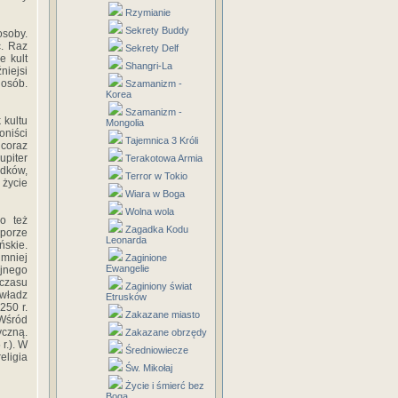
Rzymianie
Sekrety Buddy
osoby.
ć. Raz
Sekrety Delf
e kult
Shangri-La
niejsi
 osób.
Szamanizm -
Korea
Szamanizm -
 kultu
Mongolia
oniści
Tajemnica 3 Króli
 coraz
upiter
Terakotowa Armia
ądków,
Terror w Tokio
 życie
Wiara w Boga
Wolna wola
o też
Zagadka Kodu
porze
Leonarda
ńskie.
jmniej
Zaginione
Ewangelie
ójnego
 czasu
Zaginiony świat
władz
Etrusków
250 r.
Zakazane miasto
 Wśród
yczną.
Zakazane obrzędy
r.). W
Średniowiecze
eligia
Św. Mikołaj
Życie i śmierć bez
Boga