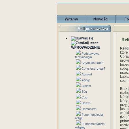
Witamy
Nowości
Fo
Religioznawstwo
Rel
==>>
WPROWADZENIE
Relig
któr
Podstawowa
Upra
terminologia
prowe
Czym jest kult?
Imper
sobą 
Co to jest rytuał?
przez
Absolut
kapit
Anioły
cech 
Ateizm
Brak 
Bóg
rozle
które
Cud
który
Deizm
przyj
jest 
Demonizm
wielk
Fenomenologia
dziej
religii
pełn
Fundamentalizm
rozdz
religijny