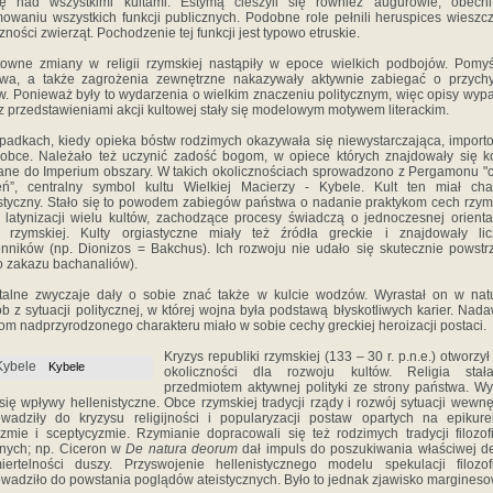
kę nad wszystkimi kultami. Estymą cieszyli się również augurowie, obecni
owaniu wszystkich funkcji publicznych. Podobne role pełnili heruspices wieszc
zności zwierząt. Pochodzenie tej funkcji jest typowo etruskie.
owne zmiany w religii rzymskiej nastąpiły w epoce wielkich podbojów. Pomy
twa, a także zagrożenia zewnętrzne nakazywały aktywnie zabiegać o przychy
. Ponieważ były to wydarzenia o wielkim znaczeniu politycznym, więc opisy wy
z przedstawieniami akcji kultowej stały się modelowym motywem literackim.
adkach, kiedy opieka bóstw rodzimych okazywała się niewystarczająca, impor
 obce. Należało też uczynić zadość bogom, w opiece których znajdowały się k
ane do Imperium obszary. W takich okolicznościach sprowadzono z Pergamonu "
ń”, centralny symbol kultu Wielkiej Macierzy - Kybele. Kult ten miał cha
styczny. Stało się to powodem zabiegów państwa o nadanie praktykom cech rzym
latynizacji wielu kultów, zachodzące procesy świadczą o jednoczesnej oriental
ii rzymskiej. Kulty orgiastyczne miały też źródła greckie i znajdowały li
nników (np. Dionizos = Bakchus). Ich rozwoju nie udało się skutecznie powst
 zakazu bachanaliów).
talne zwyczaje dały o sobie znać także w kulcie wodzów. Wyrastał on w nat
b z sytuacji politycznej, w której wojna była podstawą błyskotliwych karier. Nad
m nadprzyrodzonego charakteru miało w sobie cechy greckiej heroizacji postaci.
Kryzys republiki rzymskiej (133 – 30 r. p.n.e.) otworzy
Kybele
okoliczności dla rozwoju kultów. Religia stał
przedmiotem aktywnej polityki ze strony państwa. W
 się wpływy hellenistyczne. Obce rzymskiej tradycji rządy i rozwój sytuacji wewnę
wadziły do kryzysu religijności i popularyzacji postaw opartych na epikure
yzmie i sceptycyzmie. Rzymianie dopracowali się też rodzimych tradycji filozof
ijnych; np. Ciceron w
De natura deorum
dał impuls do poszukiwania właściwej def
iertelności duszy. Przyswojenie hellenistycznego modelu spekulacji filozof
wadziło do powstania poglądów ateistycznych. Było to jednak zjawisko margineso