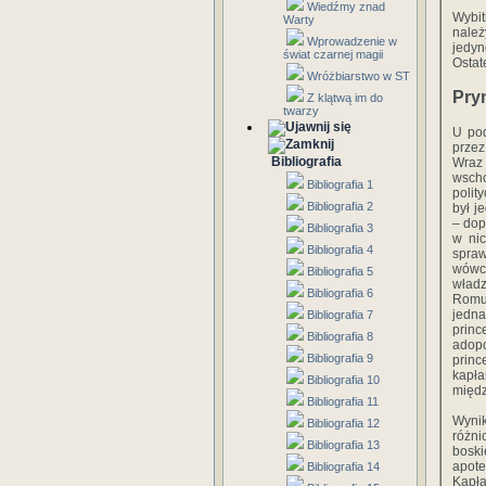
Wiedźmy znad
Wybit
Warty
należ
Wprowadzenie w
jedyn
świat czarnej magii
Ostat
Wróżbiarstwo w ST
Pry
Z klątwą im do
twarzy
U pod
przez
Bibliografia
Wraz 
wsch
Bibliografia 1
polit
Bibliografia 2
był j
– dop
Bibliografia 3
w nic
Bibliografia 4
spra
wówcz
Bibliografia 5
wład
Bibliografia 6
Romul
jedna
Bibliografia 7
princ
Bibliografia 8
adopc
Bibliografia 9
prin
kapła
Bibliografia 10
międz
Bibliografia 11
Wynik
Bibliografia 12
różni
Bibliografia 13
bosk
apote
Bibliografia 14
Kapła