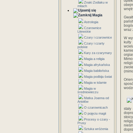
opie
Znaki Zodiaku w
obejm
mitach
wnętr
Magia
Gwałt
pańs
Astrologia
bogów
Czarownice
wraz 
Litewskie
Czary i czarownice
W wyp
kulty
Czary i czarty
wciel
polskie
kamie
Kary za czarymary
orgia
Mimo 
Magia a religia
relig
Magia afrykańska
zwole
Magia babilońska
(mimo
Magia podbija świat
Orien
Magia w islamie
sposó
wodzo
Magia w
średniowieczu
Matka Joanna od
Aniołów
O czarownicach
stały
dopro
O pojęciu magii
stoic
Procesy o czary -
relig
Prusy
nieśm
Sztuka wróżenia
dopro