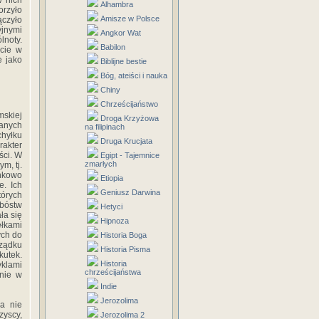
w nich
Alhambra
orzyło
Amisze w Polsce
ączyło
jnymi
Angkor Wat
lnoty.
Babilon
ście w
e jako
Biblijne bestie
Bóg, ateiści i nauka
Chiny
Chrześcijaństwo
skiej
Droga Krzyżowa
sanych
na filipinach
hyłku
Druga Krucjata
akter
ści. W
Egipt - Tajemnice
zmarłych
m, tj.
unkowo
Etiopia
e. Ich
Geniusz Darwina
tórych
bóstw
Hetyci
ła się
Hipnoza
ełkami
ych do
Historia Boga
rządku
Historia Pisma
kutek.
Historia
yklami
chrześcijaństwa
enie w
Indie
Jerozolima
 a nie
zyscy,
Jerozolima 2