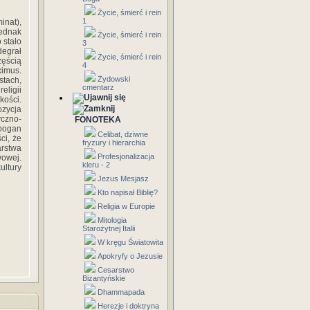
Życie, śmierć i rein
1
inat),
jednak
Życie, śmierć i rein
 stało
3
degrał
Życie, śmierć i rein
zęścią
4
ximus.
Żydowski
stach,
cmentarz
eligii
kości.
zycja
yczno-
FONOTEKA
 pogan
Celibat, dziwne
ci, że
fryzury i hierarchia
rstwa
Profesjonalizacja
owej.
kleru - 2
ultury
Jezus Mesjasz
Kto napisał Biblię?
Religia w Europie
Mitologia
Starożytnej Italii
W kręgu Światowita
Apokryfy o Jezusie
Cesarstwo
Bizantyńskie
Dhammapada
Herezje i doktryna