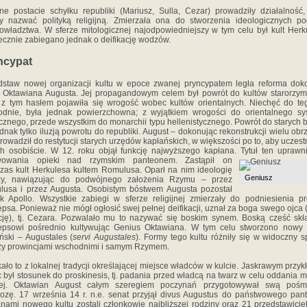
ne postacie schyłku republiki (Mariusz, Sulla, Cezar) prowadziły działalność,
y nazwać polityką religijną. Zmierzała ona do stworzenia ideologicznych p
owładztwa. W sferze mitologicznej najodpowiedniejszy w tym celu był kult Herk
ecznie zabiegano jednak o deifikację wodzów.
ncypat
staw nowej organizacji kultu w epoce zwanej pryncypatem legła reforma do
 Oktawiana Augusta. Jej propagandowym celem był powrót do kultów starorzym
z tym hasłem pojawiła się wrogość wobec kultów orientalnych. Niechęć do te
odnie, była jednak powierzchowna; z wyjątkiem wrogości do orientalnego sy
ycznego, przede wszystkim do monarchii typu hellenistycznego. Powrót do starych
ednak tylko iluzją powrotu do republiki. August – dokonując rekonstrukcji wielu ob
rowadził do restytucji starych urzędów kapłańskich, w większości po to, aby uczest
h osobiście. W 12. roku objął funkcję najwyższego kapłana. Tytuł ten uprawn
wowania opieki nad rzymskim panteonem. Zastąpił on
as kult Herkulesa kultem Romulusa. Oparł na nim ideologię
Geniusz
zy, nawiązując do podwójnego założenia Rzymu – przez
usa i przez Augusta. Osobistym bóstwem Augusta pozostał
k Apollo. Wszystkie zabiegi w sferze religijnej zmierzały do podniesienia pr
epsa. Ponieważ nie mógł ogłosić swej pełnej deifikacji, uznał za boga swego ojca 
ję), tj. Cezara. Pozwalało mu to nazywać się boskim synem. Boską cześć sk
cepsowi pośrednio kultywując Genius Oktawiana. W tym celu stworzono nowy 
ński – Augustales (
servi Augustales
). Formy tego kultu różniły się w widoczny 
y prowincjami wschodnimi i samym Rzymem.
ało to z lokalnej tradycji określającej miejsce władców w kulcie. Jaskrawym przy
c był stosunek do proskinesis, tj. padania przed władcą na twarz w celu oddania m
iej. Oktawian August całym szeregiem poczynań przygotowywał swą pośmi
ozę. 17 września 14 r. n.e. senat przyjął divus Augustus do państwowego pan
nami nowego kultu zostali członkowie najbliższej rodziny oraz 21 przedstawicieli