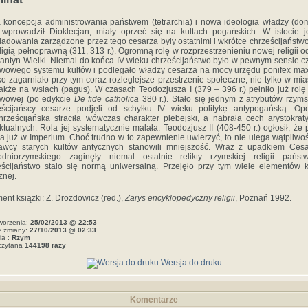
koncepcja administrowania państwem (tetrarchia) i nowa ideologia władzy (dom
 wprowadził Dioklecjan, miały oprzeć się na kultach pogańskich. W istocie 
ladowania zarządzone przez tego cesarza były ostatnimi i wkrótce chrześcijaństwo
eligią pełnoprawną (311, 313 r.). Ogromną rolę w rozprzestrzenieniu nowej religii o
antyn Wielki. Niemal do końca IV wieku chrześcijaństwo było w pewnym sensie c
wowego systemu kultów i podlegało władzy cesarza na mocy urzędu ponifex ma
o zagarniało przy tym coraz rozleglejsze przestrzenie społeczne, nie tylko w mia
także na wsiach (pagus). W czasach Teodozjusza I (379 – 396 r.) pełniło już rolę r
twowej (po edykcie
De fide catholica
380 r.). Stało się jednym z atrybutów rzyms
eścijańscy cesarze podjęli od schyłku IV wieku politykę antypogańską. Opo
hrześcijańska straciła wówczas charakter plebejski, a nabrała cech arystokrat
ektualnych. Rola jej systematycznie malała. Teodozjusz II (408-450 r.) ogłosił, że
a już w Imperium. Choć trudno w to zapewnienie uwierzyć, to nie ulega wątpliwoś
awcy starych kultów antycznych stanowili mniejszość. Wraz z upadkiem Cesa
odniorzymskiego zaginęły niemal ostatnie relikty rzymskiej religii państw
ścijaństwo stało się normą uniwersalną. Przejęło przy tym wiele elementów k
znej.
ent książki: Z. Drozdowicz (red.),
Zarys encyklopedyczny religii
, Poznań 1992.
worzenia:
25/02/2013 @ 22:53
e zmiany:
27/10/2013 @ 02:33
ia :
Rzym
czytana
144198 razy
Wersja do druku
Komentarze