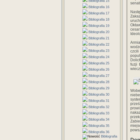
Bibliografia 15
senat
Bibliografia 16
Nastę
Bibliografia 17
Zakaz
Bibliografia 18
uruch
Oktaw
Bibliografia 19
cesar
Bibliografia 20
Ideol
Bibliografia 21
Armia
Bibliografia 22
wodzó
Bibliografia 23
czcil
popul
Bibliografia 24
Dolic
Bibliografia 25
fuzji
wiecz
Bibliografia 26
Bibliografia 27
Bibliografia 28
Bibliografia 29
Wobec
Bibliografia 30
niebe
syste
Bibliografia 31
prze
Bibliografia 32
prowi
nakaz
Bibliografia 33
przek
Bibliografia 34
Zabie
miejs
Bibliografia 35
pows
Bibliografia 36
Bibliografia
Dom