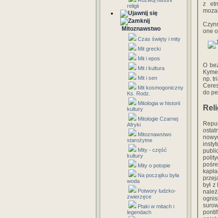
Rozwój historii
z et
religii
mozai
Czynn
Mitoznawstwo
one o
Czas święty i mity
Mit grecki
Mit i epos
O bez
Mit i kultura
Kyme.
Mit i sen
np. t
Ceres
Mit kosmogoniczny
do pe
Ks. Rodz.
Mitologia w historii
Rel
kultury
Mitologie Czarnej
Repu
Afryki
ostat
Mitoznawstwo
nowyc
starożytne
insty
Mity - część
publi
kultury
polit
pośre
Mity o potopie
kapła
Na początku była
przej
woda
był z
Potwory ludzko-
należ
zwierzęce
ogni
surow
Ptaki w mitach i
ponti
legendach