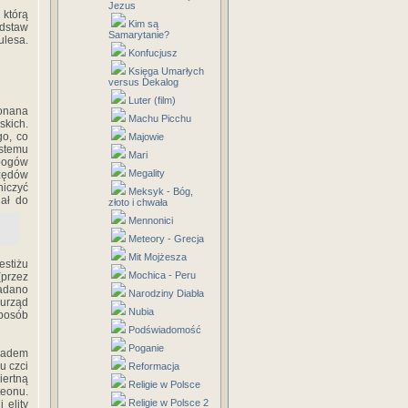
Jezus
 którą
Kim są
odstaw
Samarytanie?
ulesa.
Konfucjusz
Księga Umarłych
versus Dekalog
Luter (film)
konana
Machu Picchu
skich.
go, co
Majowie
stemu
Mari
 bogów
Megality
rzędów
niczyć
Meksyk - Bóg,
iał do
złoto i chwała
Mennonici
Meteory - Grecja
Mit Mojżesza
estiżu
Mochica - Peru
(przez
ładano
Narodziny Diabła
urząd
Nubia
sposób
Podświadomość
Poganie
kładem
u czci
Reformacja
ertną
Religie w Polsce
teonu.
Religie w Polsce 2
 elity