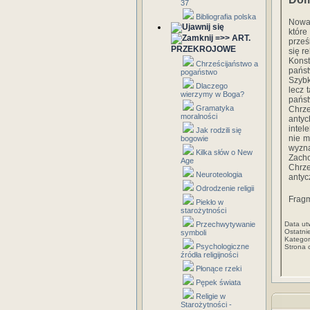
37
Bibliografia polska
Nowa 
które
=>> ART.
prześ
PRZEKROJOWE
się r
Konst
Chrześcijaństwo a
państ
pogaństwo
Szybk
Dlaczego
lecz 
wierzymy w Boga?
pańs
Gramatyka
Chrz
moralności
antyc
intel
Jak rodzili się
nie m
bogowie
wyzn
Kilka słów o New
Zach
Age
Chrze
Neuroteologia
antyc
Odrodzenie religii
Fragm
Piekło w
starożytności
Przechwytywanie
Data ut
Ostatni
symboli
Kategor
Psychologiczne
Strona 
źródła religijności
Płonące rzeki
Pępek świata
Religie w
Starożytności -