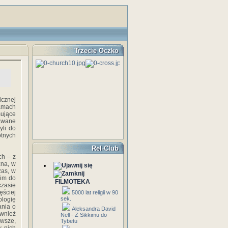
Trzecie Oczko
cznej
ramach
mujące
nawane
yli do
otnych
Rel-Club
ch – z
zna, w
zas, w
kim do
FILMOTEKA
czasie
ęściej
5000 lat religii w 90
sek.
ologię
ania o
Aleksandra David
wnież
Nell - Z Sikkimu do
rwsze,
Tybetu