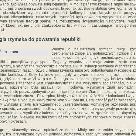
były one ważniejsze z punktu widzenia państwa rzymskiego, a uczestniczenie 
owano jako wyraz obywatelskiej lojalności. Mimo iż państwo rzymskie nigdy nie stw
amu misjonowania swych obywateli, to jednak uzyskanie statusu
civis Romanus
ł
z obowiązkiem wypełniania czynności kultowych, określanych dość precyzy
isami. Niespełnienie nakazanych czynności było powodem wyłączenia ze wspó
wiło zerwanie tradycji opartej na rozbudzonej świadomości historycznej, wej
ść”, której nikt nie chciał zaakceptować lub w novum, zasługujące na potępieni
ąd.
igia rzymska do powstania republiki
Wiedzę o najstarszych formach religii rzym
Flora
czerpiemy ze źródeł archeologicznych i źródeł pi
stosunkowo późnych, gdyż pochodzących ze sc
bliki i początków pryncypatu. Poglądy współczesne mają zatem często char
etyczny, a historyczne rekonstrukcje pozostają w tej sytuacji nierzadko w sprzeczno
ześniejszych fazach rozwoju religia rzymska musi być potraktowana w rozleglejszy
skim kontekście. Kulty Latynów podlegały wpływom etruskim i greckim stos
, gdyż dopiero w VI w. p.n.e. Do tego czasu dominujące były bóstwa rolnicz
powanie i znaczenie jest charakterystyczne dla wszystkich społeczności, dla k
tawą egzystencji była uprawa roli i hodowla. Rzymianie znali gromady 
ujących się poszczególnymi czynnościami rolniczymi. Ziarnem posianym opiekowa
a, wschodem zboża – Prozerpina, kiedy zboże miało już źdźbła z kolankami i węz
piekę brał je Nodutus, kiedy zboże kwitło – Flora itd. Detaliczność próśb zanoszon
 wynikała z faktu ich wzajemnego uszeregowania. Pominięcie przyjętego po
 sprawić, że zanoszone modlitwy były nieskuteczne lub wywoływały przeciwny s
owanie kultu wynikało z kalendarza, który pozostawał w zgodzie z naturalnymi c
acji roślin. Niewiele najstarszych bóstw chtonicznych zachowało swoje znacz
pnych okresach.
grupę stanowiły bóstwa opiekuńcze domu. Miały one charakter terytorialny
sty, tzn. przywiązane były do jednego domostwa. Cześć tym bogom oddawali ws