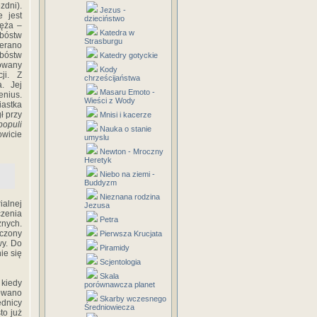
zdni).
Jezus -
 jest
dzieciństwo
męża –
Katedra w
 bóstw
Strasburgu
ierano
 bóstw
Katedry gotyckie
zowany
Kody
ji. Z
chrześcijaństwa
. Jej
Masaru Emoto -
enius.
Wieści z Wody
iastka
ł przy
Mnisi i kacerze
populi
Nauka o stanie
wicie
umyslu
Newton - Mroczny
Heretyk
Niebo na ziemi -
Buddyzm
Nieznana rodzina
ialnej
Jezusa
czenia
Petra
znych.
ączony
Pierwsza Krucjata
wy. Do
Piramidy
ie się
Scjentologia
Skala
 kiedy
porównawcza planet
owano
Skarby wczesnego
ednicy
Średniowiecza
to już