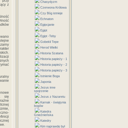
 przy
Chasydyzm
zący z
Czerwona Królowa
Czy Bóg istnieje
ślność
Echnaton
lność
padków
Egipcjanie
Egipt
Egipt -Teby
towano
olejne
Gobekli Tepe
czarny
Herod Wielki
rakter
skich.
Historia Szatana
izacji
Historia papieży - 1
cznych
rzymać
Historia papieży - 2
Historia papieży - 3
Istnienie Boga
uralny
awanie
Japonia
Jezus inne
spojrzenie
ł nowe
a się
Jezus z Nazaretu
yraźne
Karnak - świątynia
trznej
bogów
izmie,
Katedra
iczno-
Gnieźnieńska
inicji
icznej
Katedry
we.
Kim naprawdę był