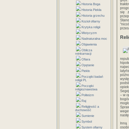
gdyż 
trakt
Historia Boga
progr
Historia Piekła
się 
Historia grzechu
przep
Stano
Kozioł ofiarny
"nico
Krytyka religii
przes
Mistycyzm
Rel
Nadnaturalna moc
Objawienia
Oblicza
reinkarnacji
repu
Ofiara
hipot
Opętanie
najwc
latyń
Piekło
późno
Początki badań
wystę
religii PL
pods
Początki
opiek
religioznawstwa
Segej
– w o
Politeizm
bogów
Raj
mogło
Religijność a
Spraw
duchowość
weget
nastę
Sumienie
Symbol
Inną 
osobi
System ofiarny