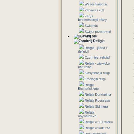
Wszechwiedza
Zabawa i kult
Zarys
fenomenologii ofiary
Świetość
Święta przestrzeń
Religia
Religia - jedna z
definicji
Czym jest religia?
Religia - zjawisko
naturalne
Klasyfikacja religii
Etnologia religii
Religia
Bocheńskiego
Religia Durkheima
Religia Rousseau
Religia Skinnera
Religia
obywatelska
Religia w XIX wieku
Religia w kulturze