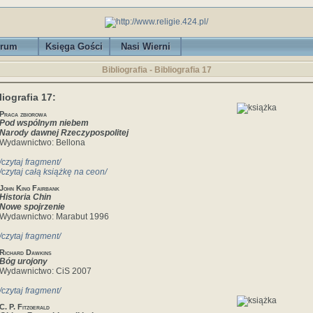
rum
Księga Gości
Nasi Wierni
Bibliografia - Bibliografia 17
liografia 17:
Praca zbiorowa
Pod wspólnym niebem
Narody dawnej Rzeczypospolitej
Wydawnictwo: Bellona
/czytaj fragment/
/czytaj całą książkę na ceon/
John King Fairbank
Historia Chin
Nowe spojrzenie
Wydawnictwo: Marabut 1996
/czytaj fragment/
Richard Dawkins
Bóg urojony
Wydawnictwo: CiS 2007
/czytaj fragment/
C. P. Fitzgerald