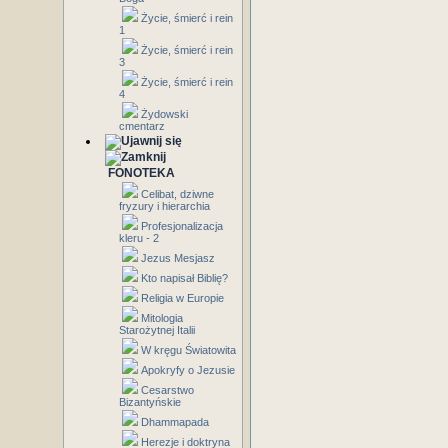
Życie, śmierć i rein
1
Życie, śmierć i rein
3
Życie, śmierć i rein
4
Żydowski
cmentarz
FONOTEKA
Celibat, dziwne
fryzury i hierarchia
Profesjonalizacja
kleru - 2
Jezus Mesjasz
Kto napisał Biblię?
Religia w Europie
Mitologia
Starożytnej Italii
W kręgu Światowita
Apokryfy o Jezusie
Cesarstwo
Bizantyńskie
Dhammapada
Herezje i doktryna