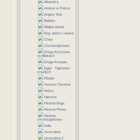
Alhambra
Amisze w Polsce
Angkor Wat
Babilon
Biblijne bestie
Bóg, ateiści i nauka
Chiny
Chrześcijaństwo
Droga Krzyżowa
na filipinach
Druga Krucjata
Egipt - Tajemnice
zmarłych
Etiopia
Geniusz Darwina
Hetyci
Hipnoza
Historia Boga
Historia Pisma
Historia
chrześcijaństwa
Indie
Jerozolima
Jerozolima 2