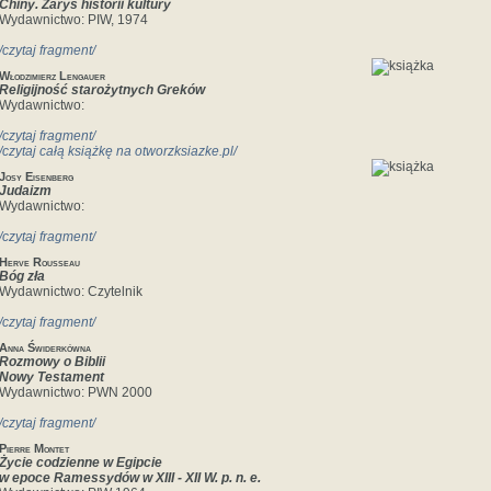
Chiny. Zarys historii kultury
Wydawnictwo: PIW, 1974
/czytaj fragment/
Włodzimierz Lengauer
Religijność starożytnych Greków
Wydawnictwo:
/czytaj fragment/
/czytaj całą książkę na otworzksiazke.pl/
Josy Eisenberg
Judaizm
Wydawnictwo:
/czytaj fragment/
Herve Rousseau
Bóg zła
Wydawnictwo: Czytelnik
/czytaj fragment/
Anna Świderkówna
Rozmowy o Biblii
Nowy Testament
Wydawnictwo: PWN 2000
/czytaj fragment/
Pierre Montet
Życie codzienne w Egipcie
w epoce Ramessydów w XIII - XII W. p. n. e.