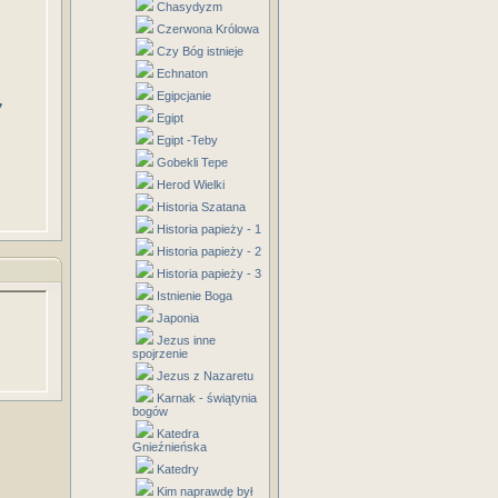
Chasydyzm
Czerwona Królowa
Czy Bóg istnieje
Echnaton
Egipcjanie
7
Egipt
Egipt -Teby
Gobekli Tepe
Herod Wielki
Historia Szatana
Historia papieży - 1
Historia papieży - 2
Historia papieży - 3
Istnienie Boga
Japonia
Jezus inne
spojrzenie
Jezus z Nazaretu
Karnak - świątynia
bogów
Katedra
Gnieźnieńska
Katedry
Kim naprawdę był