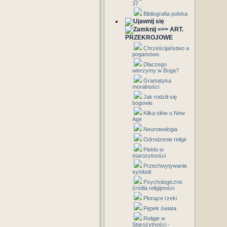
37
Bibliografia polska
=>> ART.
PRZEKROJOWE
Chrześcijaństwo a
pogaństwo
Dlaczego
wierzymy w Boga?
Gramatyka
moralności
Jak rodzili się
bogowie
Kilka słów o New
Age
Neuroteologia
Odrodzenie religii
Piekło w
starożytności
Przechwytywanie
symboli
Psychologiczne
źródła religijności
Płonące rzeki
Pępek świata
Religie w
Starożytności -