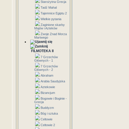
Starożytna Grecja
Tadź Mahal
Tajemnice Egiptu 2
Wielkie pytania
Zaginione skarby
Majów i Azteków
Zwoje Znad Morza
Martwego
FILMOTEKA II
7 Grzechów
Głównych - 1
7 Grzechów
Głównych - 2
Abraham
Arabia Saudyjska
Aztekowie
Bizancjum
Bogowie i Boginie -
Grecja
Buddyzm
Bóg i sztuka
Celtowie
Celtowie 2