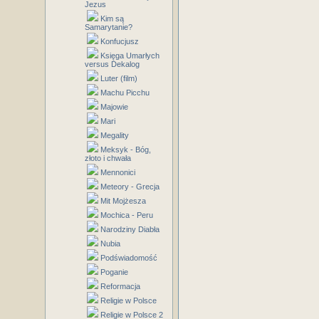
Jezus
Kim są
Samarytanie?
Konfucjusz
Księga Umarłych
versus Dekalog
Luter (film)
Machu Picchu
Majowie
Mari
Megality
Meksyk - Bóg,
złoto i chwała
Mennonici
Meteory - Grecja
Mit Mojżesza
Mochica - Peru
Narodziny Diabła
Nubia
Podświadomość
Poganie
Reformacja
Religie w Polsce
Religie w Polsce 2