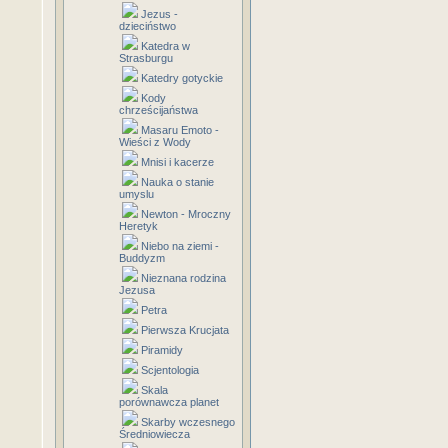
Jezus -
dzieciństwo
Katedra w
Strasburgu
Katedry gotyckie
Kody
chrześcijaństwa
Masaru Emoto -
Wieści z Wody
Mnisi i kacerze
Nauka o stanie
umyslu
Newton - Mroczny
Heretyk
Niebo na ziemi -
Buddyzm
Nieznana rodzina
Jezusa
Petra
Pierwsza Krucjata
Piramidy
Scjentologia
Skala
porównawcza planet
Skarby wczesnego
Średniowiecza