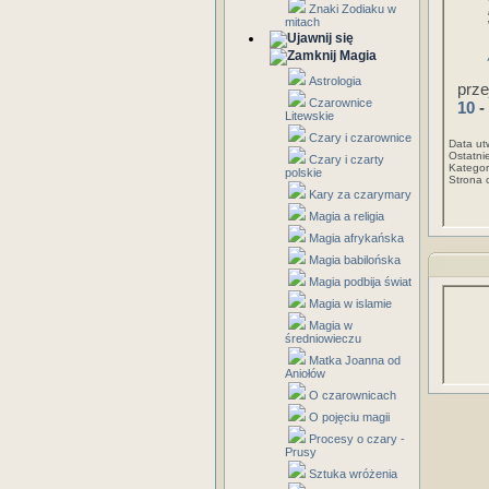
Znaki Zodiaku w
mitach
Magia
Astrologia
prze
Czarownice
10
-
Litewskie
Czary i czarownice
Data ut
Ostatni
Czary i czarty
Kategor
polskie
Strona 
Kary za czarymary
Magia a religia
Magia afrykańska
Magia babilońska
Magia podbija świat
Magia w islamie
Magia w
średniowieczu
Matka Joanna od
Aniołów
O czarownicach
O pojęciu magii
Procesy o czary -
Prusy
Sztuka wróżenia