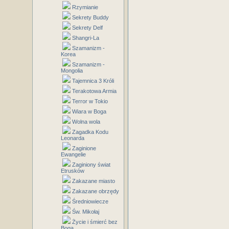
Rzymianie
Sekrety Buddy
Sekrety Delf
Shangri-La
Szamanizm -
Korea
Szamanizm -
Mongolia
Tajemnica 3 Króli
Terakotowa Armia
Terror w Tokio
Wiara w Boga
Wolna wola
Zagadka Kodu
Leonarda
Zaginione
Ewangelie
Zaginiony świat
Etrusków
Zakazane miasto
Zakazane obrzędy
Średniowiecze
Św. Mikołaj
Życie i śmierć bez
Boga