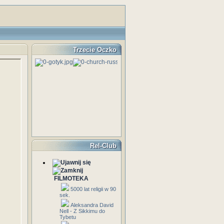
Trzecie Oczko
Rel-Club
FILMOTEKA
5000 lat religii w 90
sek.
Aleksandra David
Nell - Z Sikkimu do
Tybetu