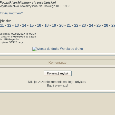
Początki architektury chrześcijańskiej
Wydawnictwo Towarzystwa Naukowego KUL 1983
/czytaj fragment/
jdź do:
11
-
12
-
13
-
14
-
15
-
16
-
18
-
19
-
20
-
21
-
22
-
23
-
24
-
25
-
26
-
2
worzenia:
06/08/2017 @ 00:37
e zmiany:
07/10/2024 @ 02:28
ia :
Bibliografia
czytana
96542 razy
Wersja do druku
Komentarze
Komentuj artykuł
Nikt jeszcze nie komentował tego artykułu.
Bądź pierwszy!