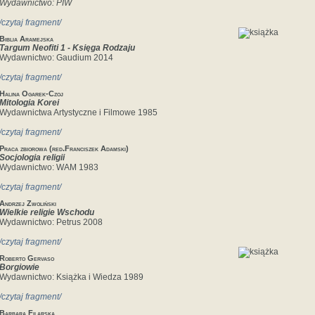
Wydawnictwo: PIW
/czytaj fragment/
Biblia Aramejska
Targum Neofiti 1 - Księga Rodzaju
Wydawnictwo: Gaudium 2014
/czytaj fragment/
Halina Ogarek-Czoj
Mitologia Korei
Wydawnictwa Artystyczne i Filmowe 1985
/czytaj fragment/
Praca zbiorowa (red.Franciszek Adamski)
Socjologia religii
Wydawnictwo: WAM 1983
/czytaj fragment/
Andrzej Zwoliński
Wielkie religie Wschodu
Wydawnictwo: Petrus 2008
/czytaj fragment/
Roberto Gervaso
Borgiowie
Wydawnictwo: Książka i Wiedza 1989
/czytaj fragment/
Barbara Filarska