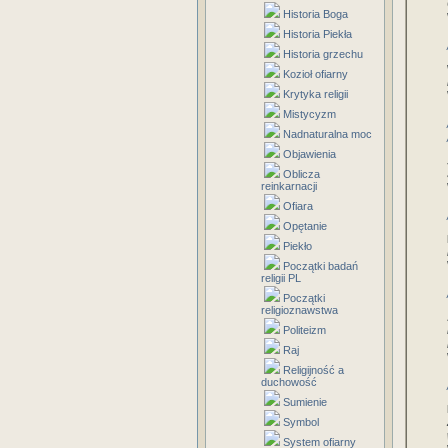
Historia Boga
Historia Piekła
Historia grzechu
Kozioł ofiarny
Krytyka religii
Mistycyzm
Nadnaturalna moc
Objawienia
Oblicza
reinkarnacji
Ofiara
Opętanie
Piekło
Początki badań
religii PL
Początki
religioznawstwa
Politeizm
Raj
Religijność a
duchowość
Sumienie
Symbol
System ofiarny