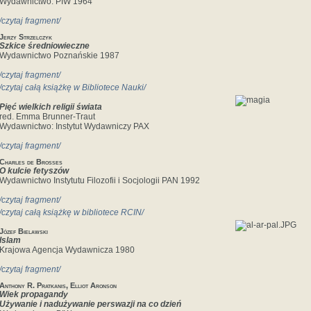
Wydawnictwo: PIW 1964
/czytaj fragment/
Jerzy Strzelczyk
Szkice średniowieczne
Wydawnictwo Poznańskie 1987
/czytaj fragment/
/czytaj całą książkę w Bibliotece Nauki/
Pięć wielkich religii świata
red. Emma Brunner-Traut
Wydawnictwo: Instytut Wydawniczy PAX
/czytaj fragment/
Charles de Brosses
O kulcie fetyszów
Wydawnictwo Instytutu Filozofii i Socjologii PAN 1992
/czytaj fragment/
/czytaj całą książkę w bibliotece RCIN/
Józef Bielawski
Islam
Krajowa Agencja Wydawnicza 1980
/czytaj fragment/
Anthony R. Pratkanis, Elliot Aronson
Wiek propagandy
Używanie i nadużywanie perswazji na co dzień