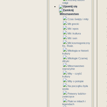
Rozwój historii
religii
Mitoznawstwo
Czas święty i mity
Mit grecki
Mit i epos
Mit i kultura
Mit i sen
Mit kosmogoniczny
Ks. Rodz.
Mitologia w historii
kultury
Mitologie Czarnej
Afryki
Mitoznawstwo
starożytne
Mity - część
kultury
Mity o potopie
Na początku była
woda
Potwory ludzko-
zwierzęce
Ptaki w mitach i
legendach