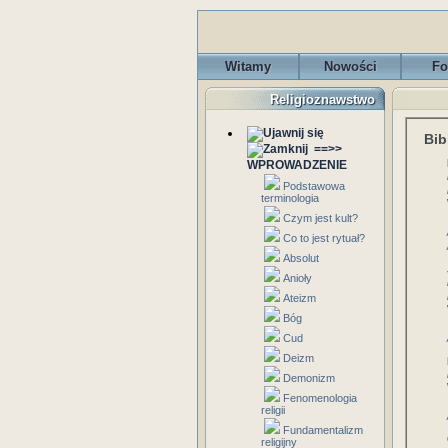
Witamy
Nowości
Fo
Religioznawstwo
Bib
==>>
WPROWADZENIE
Podstawowa
terminologia
Czym jest kult?
Co to jest rytuał?
Absolut
Anioły
Ateizm
Bóg
Cud
Deizm
Demonizm
Fenomenologia
religii
Fundamentalizm
religijny