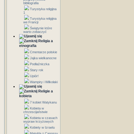
bibliografia
Turystyka religijna
1
Turystyka religijna
we Francji
Świątynie które
warto zobaczyć
Religia a
etnografia
Cmentarze polskie
Jajka wielkanocne
Podłaźniczka
Stary rok
Upiór!
Wampiry i Wilkołaki
Religie a
kobieta
7 kobiet Watykanu
Kobieta w
chrzescijaństwie
Kobieta w czasach
wypraw krzyżowych
Kobiety w Izraelu
Matylda z Canossy