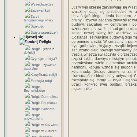
Wszechwiedza
Już w tym okresie zarysowują się w szt
Zabawa i kult
wyraźnie dają się prześledzić w a
chrześcijańskiego ideału bohatera, 
Zarys
gminy. Obydwa zadania znalazły rozw
fenomenologii ofiary
budowli sakralnej — centralnej i po
Świetość
wznoszono przeważnie nad grobami mę
Święta przestrzeń
zasad nowej wiary, lub władców, k
Costanza
jest właśnie budowlą tego t
ceremonie chrztu. W centralnym punk
Religia
było grobowiec, kryjący szczątki bojow
Religia - jedna z
zanurzano ciało nowego wyznawcy. Zgo
definicji
treścią wnętrza świadczyła o przestrz
części także dawnych świątyń peript
Czym jest religia?
przeniesiono wiele elementów archit
Religia - zjawisko
harmonii, kopuła wznosi się łagodnie
naturalne
kolumnadą. Służąc zmarłemu za mie
Klasyfikacja religii
równocześnie ideał cnoty antycznej. C
roztapiały się formy — bryła ustępow
Etnologia religii
utracił konkret swej postaci, przek
Religia
męczennika.
Bocheńskiego
Religia Durkheima
Religia Rousseau
Religia Skinnera
Religia
obywatelska
Religia w XIX wieku
Religia w kulturze