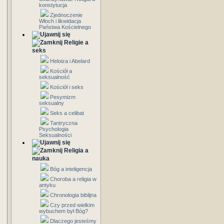
konstytucja
Zjednoczenie
Włoch i likwidacja
Państwa Kościelnego
Religie a
seks
Heloiza i Abelard
Kościół a
seksualność
Kościół i seks
Pesymizm
seksualny
Seks a celibat
Tantryczna
Psychologia
Seksualności
Religia a
nauka
Bóg a inteligencja
Choroba a religia w
antyku
Chronologia biblijna
Czy przed wielkim
wybuchem był Bóg?
Dlaczego jesteśmy