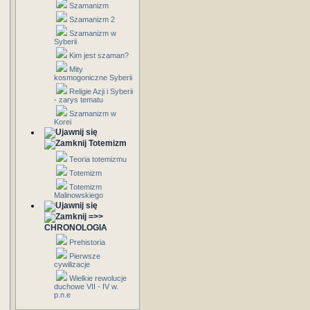
Szamanizm
Szamanizm 2
Szamanizm w
Syberii
Kim jest szaman?
Mity
kosmogoniczne Syberii
Religie Azji i Syberii
- zarys tematu
Szamanizm w
Korei
Totemizm
Teoria totemizmu
Totemizm
Totemizm
Malinowskiego
=>>
CHRONOLOGIA
Prehistoria
Pierwsze
cywilizacje
Wielkie rewolucje
duchowe VII - IV w.
p.n.e