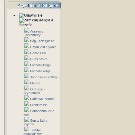
Zagadnienia Religijne
Religie a
filozofia
Anselm z
Cantenbury
Bóg Kartezjusza
Czym jest etyka?
Dobro i zlo
Duns Szkot
Filozofia Boga
Filozofia religii
John Locke o Bogu
Mantra
O duszy -
Arystoteles
Państwo Platona
Problem zła
Schopenhauer o
woli
Sen w którym
żyjemy
Traktat
ateologiczny