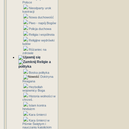
Polsce
Nieodparty urok
kastracji
Nowa duchowość
Piwo - napój Bogów
Policja duchowa
Religia i wspólnota
Religijne wędrówki
ludów
Różaniec na
zdrowie
Religie a
polityka
Boska polityka
Doktryna
Reagana
Hezbollah
wojownicy Boga
Historia wolności w
chrześ.
Islam kontra
hinduizm
Kara śmierci
Kara śmierci w
Piśmie Świętym i
nauczaniu katolickim