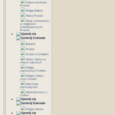
Kultura duchowa
Prusów
Religia Bałtów
Wiara Prusów
Ślady szamanizmu
w religijności
średniowiecznych
Prusów
Celtowie
Beltaine
Druidzi
Druidzi w źródłach
Niebo i słońce w
mitach celtyckich
Religia
starożytnych Celtów
Religie Celtów -
zarys tematu
Wierzenia
staroceltyckie
Wędrówki dusz u
Celtów
Dakowie
Religia Daków