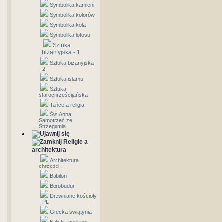
Symbolika kamieni
Symbolika kolorów
Symbolika koła
Symbolika lotosu
Sztuka
bizantyjska - 1
Sztuka bizanyjska
- 2
Sztuka islamu
Sztuka
starochrześcijańska
Tańce a religia
Św. Anna
Samotrzeć ze
Strzegomia
Religie a
architektura
Architektura
chrześci.
Babilon
Borobudur
Drewniane kościoły
- PL
Grecka świątynia
Kaliska cerkiew