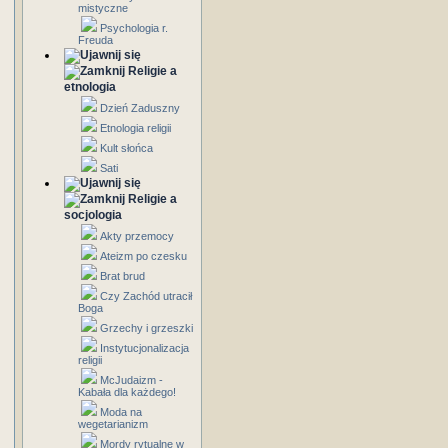
mistyczne
Psychologia r.
Freuda
Religie a
etnologia
Dzień Zaduszny
Etnologia religii
Kult słońca
Sati
Religie a
socjologia
Akty przemocy
Ateizm po czesku
Brat brud
Czy Zachód utracił
Boga
Grzechy i grzeszki
Instytucjonalizacja
religii
McJudaizm -
Kabała dla każdego!
Moda na
wegetarianizm
Mordy rytualne w