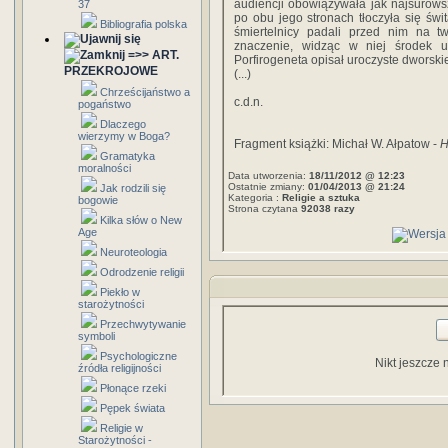
audiencji obowiązywała jak najsurowsza
37
po obu jego stronach tłoczyła się świ
Bibliografia polska
śmiertelnicy padali przed nim na tw
znaczenie, widząc w niej środek u
=>> ART.
Porfirogeneta opisał uroczyste dworski
PRZEKROJOWE
(...)
Chrześcijaństwo a
c.d.n.
pogaństwo
Dlaczego
wierzymy w Boga?
Fragment książki: Michał W. Ałpatow -
H
Gramatyka
moralności
Data utworzenia:
18/11/2012 @ 12:23
Ostatnie zmiany:
01/04/2013 @ 21:24
Jak rodzili się
Kategoria :
Religie a sztuka
bogowie
Strona czytana
92038 razy
Kilka słów o New
Age
Neuroteologia
Odrodzenie religii
Piekło w
starożytności
Przechwytywanie
symboli
Psychologiczne
Nikt jeszcze 
źródła religijności
Płonące rzeki
Pępek świata
Religie w
Starożytności -