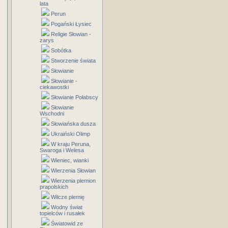
lata
Perun
Pogański Łysiec
Religie Słowian -
zarys
Sobótka
Stworzenie świata
Słowianie
Słowianie -
ciekawostki
Słowianie Połabscy
Słowianie
Wschodni
Słowiańska dusza
Ukraiński Olimp
W kraju Peruna,
Swaroga i Welesa
Wieniec, wianki
Wierzenia Słowian
Wierzenia plemion
prapolskich
Wilcze plemię
Wodny świat
topielców i rusałek
Światowid ze