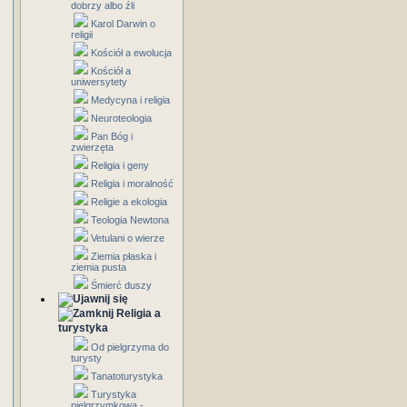
dobrzy albo źli
Karol Darwin o
religii
Kościół a ewolucja
Kościół a
uniwersytety
Medycyna i religia
Neuroteologia
Pan Bóg i
zwierzęta
Religia i geny
Religia i moralność
Religie a ekologia
Teologia Newtona
Vetulani o wierze
Ziemia płaska i
ziemia pusta
Śmierć duszy
Religia a
turystyka
Od pielgrzyma do
turysty
Tanatoturystyka
Turystyka
pielgrzymkowa -