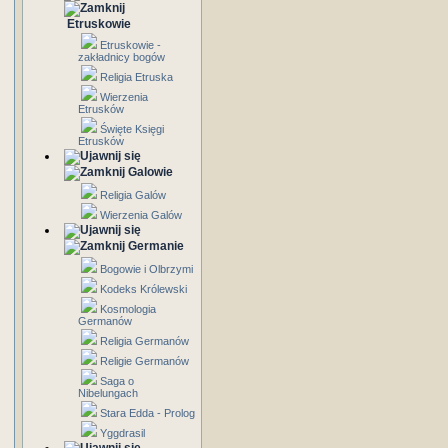
Etruskowie
Etruskowie -
zakładnicy bogów
Religia Etruska
Wierzenia
Etrusków
Święte Księgi
Etrusków
Galowie
Religia Galów
Wierzenia Galów
Germanie
Bogowie i Olbrzymi
Kodeks Królewski
Kosmologia
Germanów
Religia Germanów
Religie Germanów
Saga o
Nibelungach
Stara Edda - Prolog
Yggdrasil