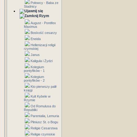
Połowcy - Baba ze
Stadnicy
Rzym
August - Pontifex
Maximus
Boskość cesarzy
Eneida
Hellenizacji religii
rzymskiej
Janus
Kaligula i Żydzi
Kolegium
pontyfików - 1
Kolegium
pontyfików - 2
Kto pierwszy palił
księgi
Kult Kybele w
Rzymie
Od Romulusa do
Republiki
Parentalia, Lemuria
Pliniusz St. o Bogu
Religie Cesarstwa
Religie rzymskie