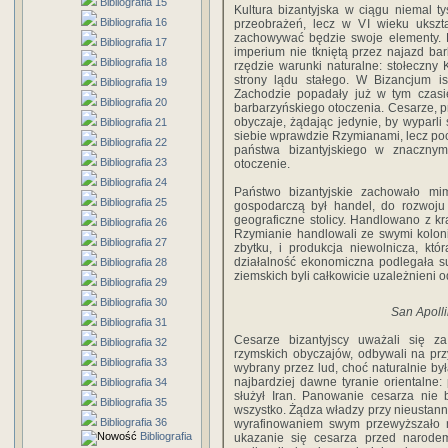
Bibliografia 15
Kultura bizantyjska w ciągu niemal t
Bibliografia 16
przeobrażeń, lecz w VI wieku ukszta
zachowywać będzie swoje elementy. P
Bibliografia 17
imperium nie tkniętą przez najazd ba
Bibliografia 18
rzędzie warunki naturalne: stołeczny
strony lądu stałego. W Bizancjum is
Bibliografia 19
Zachodzie popadały już w tym czasi
Bibliografia 20
barbarzyńskiego otoczenia. Cesarze, p
obyczaje, żądając jedynie, by wyparl
Bibliografia 21
siebie wprawdzie Rzymianami, lecz poch
Bibliografia 22
państwa bizantyjskiego w znacznym
Bibliografia 23
otoczenie.
Bibliografia 24
Państwo bizantyjskie zachowało mi
Bibliografia 25
gospodarczą był handel, do rozwoju 
geograficzne stolicy. Handlowano z k
Bibliografia 26
Rzymianie handlowali ze swymi kolon
Bibliografia 27
zbytku, i produkcja niewolnicza, kt
działalność ekonomiczna podlegała su
Bibliografia 28
ziemskich byli całkowicie uzależnieni 
Bibliografia 29
Bibliografia 30
San Apolli
Bibliografia 31
Cesarze bizantyjscy uważali się z
Bibliografia 32
rzymskich obyczajów, odbywali na przy
Bibliografia 33
wybrany przez lud, choć naturalnie był
najbardziej dawne tyranie orientalne
Bibliografia 34
służył Iran. Panowanie cesarza nie 
Bibliografia 35
wszystko. Żądza władzy przy nieustanny
Bibliografia 36
wyrafinowaniem swym przewyższało 
Bibliografia
ukazanie się cesarza przed narode