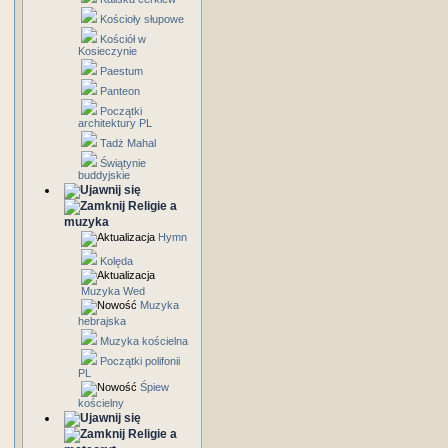
Kościoły słupowe
Kościół w
Kosieczynie
Paestum
Panteon
Początki
architektury PL
Tadż Mahal
Świątynie
buddyjskie
Religie a
muzyka
Hymn
Kolęda
Muzyka Wed
Muzyka
hebrajska
Muzyka kościelna
Początki polifonii
PL
Śpiew
kościelny
Religie a