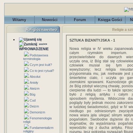
Witamy
Nowości
Forum
Księga Gości
N
Religioznawstwo
Religie a sz
SZTUKA BIZANTYJSKA - 1
==>>
Nowa religia w IV wieku zapanowa
WPROWADZENIE
całym rzymskim imperium
Podstawowa
przeciwieństwie do dawnych wier
terminologia
uczyła ona, iż Bóg stał się człowieki
Czym jest kult?
człowiek musiał się tym poc
wywyższony; lecz religia nieusta
Co to jest rytuał?
przypominała mu, jak nietrwałe jest 
Absolut
śmiertelne ciało, i uczyła go gar
ziemskimi sprawami. Kaznodzieje głos
Anioły
że Bóg zdobył wieczną chwałę, poniós
Ateizm
cierpienie dla ludzi — to także sprze
było z religią antyku i całym j
Bóg
sposobem myślenia. Widocznie da
Cud
poglądy były jednak mocno zakorzen
Deizm
w ludzkiej świadomości, gdyż w IV wi
niedługo po odniesionym zwycięst
Demonizm
nowa wiara jęła ulegać silnym wpł
Fenomenologia
pogańskim. Swobodne dążenie do ra
religii
dogmatów, do wyjaśniania pogański
wywodziło się z ducha antyku. Filoz
Fundamentalizm
religijny
rozumu, lecz potrzeba rozważań filozo