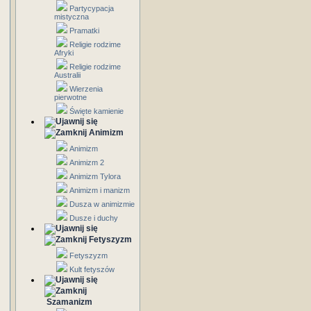
Partycypacja
mistyczna
Pramatki
Religie rodzime
Afryki
Religie rodzime
Australii
Wierzenia
pierwotne
Święte kamienie
Animizm
Animizm
Animizm 2
Animizm Tylora
Animizm i manizm
Dusza w animizmie
Dusze i duchy
Fetyszyzm
Fetyszyzm
Kult fetyszów
Szamanizm