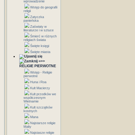
wprowadzenie
Wstęp do geografii
religii
Zatyczka
panieńska
Zaświaty w
literaturze i w sztuce
Śmierć w różnych
religiach świata
Święte księgi
Święte miasta
=>>
RELIGIE PIERWOTNE
Wstęp - Religie
pierwotne
Huna i Roa
Kult Macierzy
Kult przodków we
współczesnym
Wietnamie
Kult szczątków
kostnych
Mana
Najstarsze religie
Malty
Najstasze religie