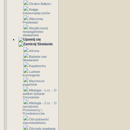
Okolice Bałtyku
Religie
Indoeuropejczyków
Wierzenia
Prasłowian
Współczesne
neopogaństwo
słowiańskie
Słowianie
Arkona
Badania nad
Słowianami
Kupalnocka
Ludowe
kosmogonie
Mazowsze
pogańskie
Mitologia - 1 cz. - O
wielkim dzbanie
Zerywanów
Mitologia - 2 cz. - O
narodzeniu
Przestworzy i
Przedstworzów
Obrzędowość
starosłowiańska
Obrzędy powitania