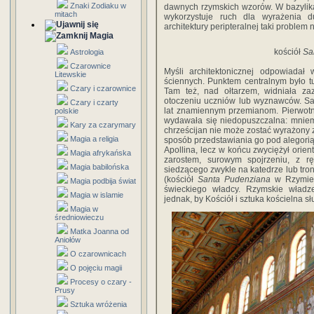
Znaki Zodiaku w
dawnych rzymskich wzorów. W bazylikac
mitach
wykorzystuje ruch dla wyrażenia d
architektury peripteralnej taki problem ni
Magia
kościół
Sa
Astrologia
Czarownice
Myśli architektonicznej odpowiadał 
Litewskie
ściennych. Punktem centralnym było tu 
Czary i czarownice
Tam też, nad ołtarzem, widniała za
otoczeniu uczniów lub wyznawców. Sa
Czary i czarty
lat znamiennym przemianom. Pierwotn
polskie
wydawała się niedopuszczalna: mniem
Kary za czarymary
chrześcijan nie może zostać wyrażony 
Magia a religia
sposób przedstawiania go pod alegori
Apollina, lecz w końcu zwyciężył orie
Magia afrykańska
zarostem, surowym spojrzeniu, z r
Magia babilońska
siedzącego zwykle na katedrze lub tro
(kościół
Santa Pudenziana
w Rzymie).
Magia podbija świat
świeckiego władcy. Rzymskie władz
Magia w islamie
jednak, by Kościół i sztuka kościelna sł
Magia w
średniowieczu
Matka Joanna od
Aniołów
O czarownicach
O pojęciu magii
Procesy o czary -
Prusy
Sztuka wróżenia