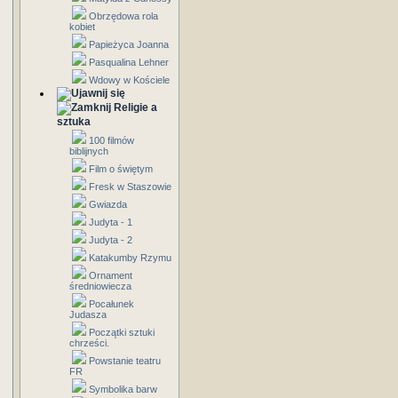
Obrzędowa rola
kobiet
Papieżyca Joanna
Pasqualina Lehner
Wdowy w Kościele
Religie a
sztuka
100 filmów
biblijnych
Film o świętym
Fresk w Staszowie
Gwiazda
Judyta - 1
Judyta - 2
Katakumby Rzymu
Ornament
średniowiecza
Pocałunek
Judasza
Początki sztuki
chrześci.
Powstanie teatru
FR
Symbolika barw