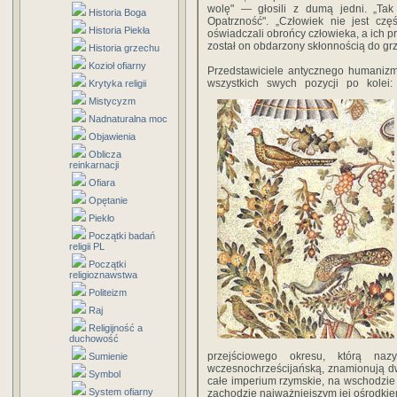
wolę" — głosili z dumą jedni. „Ta
Historia Boga
Opatrzność". „Człowiek nie jest czę
Historia Piekła
oświadczali obrońcy człowieka, a ich p
został on obdarzony skłonnością do gr
Historia grzechu
Kozioł ofiarny
Przedstawiciele antycznego humanizm
wszystkich swych pozycji po kolei: 
Krytyka religii
Mistycyzm
Nadnaturalna moc
Objawienia
Oblicza
reinkarnacji
Ofiara
Opętanie
Piekło
Początki badań
religii PL
Początki
religioznawstwa
Politeizm
Raj
Religijność a
duchowość
przejściowego okresu, którą nazy
Sumienie
wczesnochrześcijańską, znamionują dw
Symbol
całe imperium rzymskie, na wschodzie 
System ofiarny
zachodzie najważniejszym jej ośrodkie