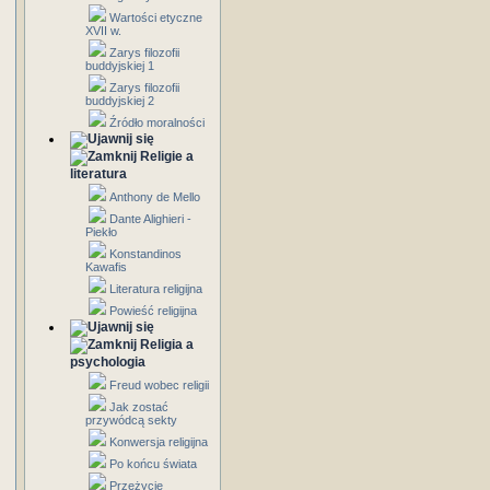
Wartości etyczne
XVII w.
Zarys filozofii
buddyjskiej 1
Zarys filozofii
buddyjskiej 2
Źródło moralności
Religie a
literatura
Anthony de Mello
Dante Alighieri -
Piekło
Konstandinos
Kawafis
Literatura religijna
Powieść religijna
Religia a
psychologia
Freud wobec religii
Jak zostać
przywódcą sekty
Konwersja religijna
Po końcu świata
Przeżycie