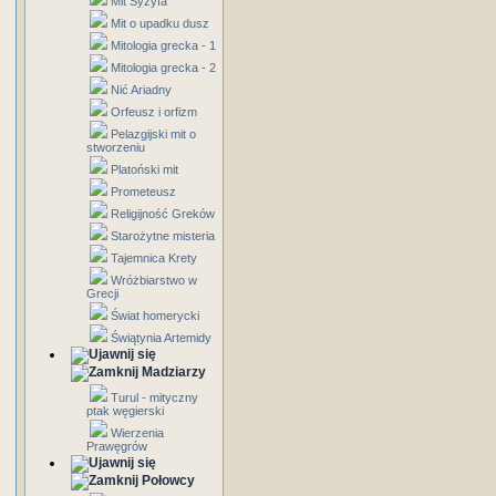
Mit Syzyfa
Mit o upadku dusz
Mitologia grecka - 1
Mitologia grecka - 2
Nić Ariadny
Orfeusz i orfizm
Pelazgijski mit o
stworzeniu
Platoński mit
Prometeusz
Religijność Greków
Starożytne misteria
Tajemnica Krety
Wróżbiarstwo w
Grecji
Świat homerycki
Świątynia Artemidy
Madziarzy
Turul - mityczny
ptak węgierski
Wierzenia
Prawęgrów
Połowcy