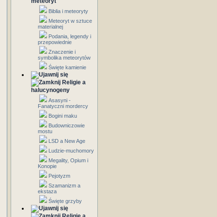
meteoryt
Biblia i meteoryty
Meteoryt w sztuce
materialnej
Podania, legendy i
przepowiednie
Znaczenie i
symbolika meteorytów
Święte kamienie
Religie a
halucynogeny
Asasyni -
Fanatyczni mordercy
Bogini maku
Budowniczowie
mostu
LSD a New Age
Ludzie-muchomory
Megality, Opium i
Konopie
Pejotyzm
Szamanizm a
ekstaza
Święte grzyby
Religie a