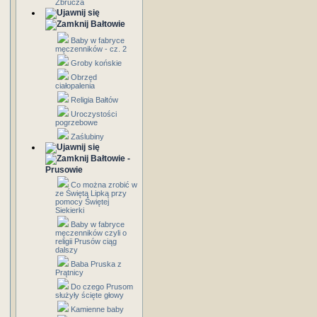
Zbrucza
Bałtowie
Baby w fabryce
męczenników - cz. 2
Groby końskie
Obrzęd
ciałopalenia
Religia Bałtów
Uroczystości
pogrzebowe
Zaślubiny
Bałtowie -
Prusowie
Co można zrobić w
ze Świętą Lipką przy
pomocy Świętej
Siekierki
Baby w fabryce
męczenników czyli o
religii Prusów ciąg
dalszy
Baba Pruska z
Prątnicy
Do czego Prusom
służyły ścięte głowy
Kamienne baby