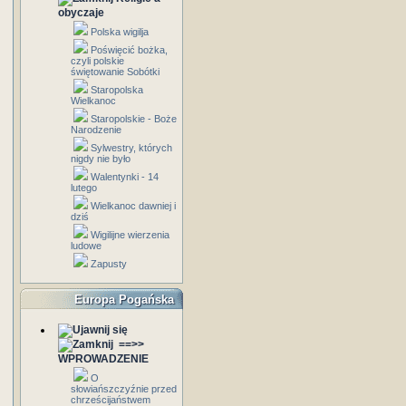
obyczaje
Polska wigilja
Poświęcić bożka,
czyli polskie
świętowanie Sobótki
Staropolska
Wielkanoc
Staropolskie - Boże
Narodzenie
Sylwestry, których
nigdy nie było
Walentynki - 14
lutego
Wielkanoc dawniej i
dziś
Wigilijne wierzenia
ludowe
Zapusty
Europa Pogańska
==>>
WPROWADZENIE
O
słowiańszczyźnie przed
chrześcijaństwem