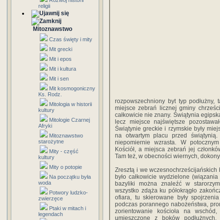
Rozwój historii
religii
Mitoznawstwo
Czas święty i mity
Mit grecki
Mit i epos
Mit i kultura
Mit i sen
Mit kosmogoniczny
Ks. Rodz.
rozpowszechniony byt typ podłużny, 
Mitologia w historii
miejsce zebrań licznej gminy chrześcij
kultury
całkowicie nie znany. Świątynia egips
Mitologie Czarnej
lecz miejsce najświętsze pozostawa
Afryki
Świątynie greckie i rzymskie były mie
na otwartym placu przed świątynią.
Mitoznawstwo
starożytne
niepomiernie wzrasta. W potocznym
Kościół, a miejsca zebrań jej członków
Mity - część
Tam też, w obecności wiernych, dokonywa
kultury
Mity o potopie
Zresztą i we wczesnochrześcijańskich 
było całkowicie wydzielone (wiązania
Na początku była
woda
bazyliki można znaleźć w starorzyms
wszystko zdąża ku półokrągło zakończ
Potwory ludzko-
ofiara, tu skierowane były spojrzeni
zwierzęce
podczas porannego nabożeństwa, prom
Ptaki w mitach i
zorientowanie kościoła na wschód,
legendach
umieszczone z boków podłużnych, o