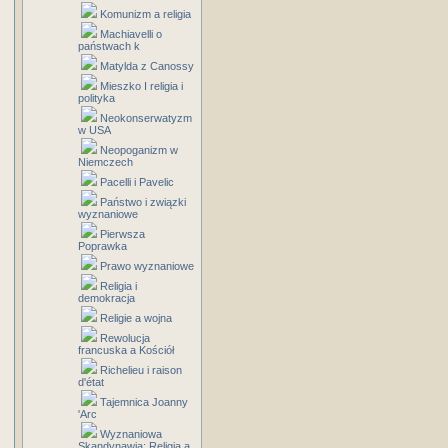
Komunizm a religia
Machiavelli o
państwach k
Matylda z Canossy
Mieszko I religia i
polityka
Neokonserwatyzm
w USA
Neopoganizm w
Niemczech
Pacelli i Pavelic
Państwo i związki
wyznaniowe
Pierwsza
Poprawka
Prawo wyznaniowe
Religia i
demokracja
Religie a wojna
Rewolucja
francuska a Kościół
Richelieu i raison
d'état
Tajemnica Joanny
'Arc
Wyznaniowa
Skandynawia: Religia a