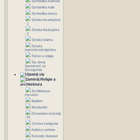
Symbolika kolorów
Symbolika koła
Symbolika lotosu
Sztuka bizantyjska
- 1
Sztuka bizanyjska
- 2
Sztuka islamu
Sztuka
starochrześcijańska
Tańce a religia
Św. Anna
Samotrzeć ze
Strzegomia
Religie a
architektura
Architektura
chrześci.
Babilon
Borobudur
Drewniane kościoły
- PL
Grecka świątynia
Kaliska cerkiew
Kościoły słupowe