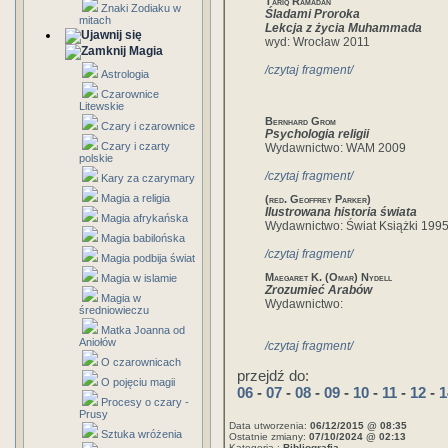
Tariq Ramadan
Znaki Zodiaku w
Śladami Proroka
mitach
Lekcja z życia Muhammada
wyd: Wrocław 2011
Magia
/czytaj fragment/
Astrologia
Czarownice
Litewskie
Bernhard Grom
Czary i czarownice
Psychologia religii
Czary i czarty
Wydawnictwo: WAM 2009
polskie
/czytaj fragment/
Kary za czarymary
Magia a religia
(red. Geoffrey Parker)
Ilustrowana historia świata
Magia afrykańska
Wydawnictwo: Świat Książki 199
Magia babilońska
/czytaj fragment/
Magia podbija świat
Maegaret K. (Omar) Nydell
Magia w islamie
Zrozumieć Arabów
Magia w
Wydawnictwo:
średniowieczu
Matka Joanna od
Aniołów
/czytaj fragment/
O czarownicach
przejdź do:
O pojęciu magii
06
-
07
-
08
-
09
-
10
-
11
-
12
-
1
Procesy o czary -
Prusy
Data utworzenia:
06/12/2015 @ 08:35
Sztuka wróżenia
Ostatnie zmiany:
07/10/2024 @ 02:13
Kategoria :
Bibliografia