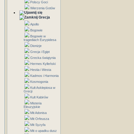
Polscy Goci
Wierzenia Gotów
Grecja
Apollo
Bogowie
Bogowie w
tragediach Eurypidesa
Dionizje
Grecja i Egipt
Grecka świątynia
Hermes Kylleński
Hestia i Westa
Kadmos i Harmonia
Kosmogonia
Kult Asklepiosa w
Grecji
Kult Kabirów
Misteria
Eleuzyjskie
Mit Adonisa
Mit Orfeusza
Mit Syzyfa
Mit o upadku dusz