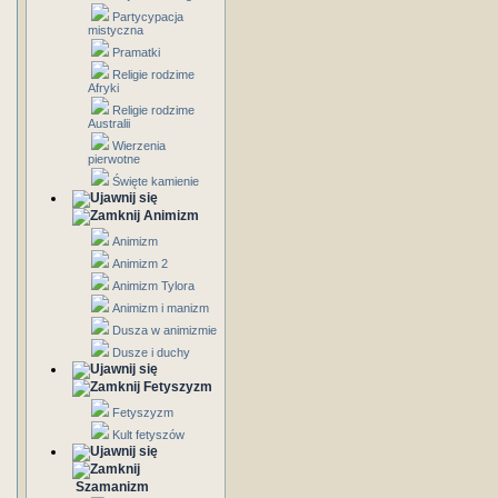
Partycypacja
mistyczna
Pramatki
Religie rodzime
Afryki
Religie rodzime
Australii
Wierzenia
pierwotne
Święte kamienie
Animizm
Animizm
Animizm 2
Animizm Tylora
Animizm i manizm
Dusza w animizmie
Dusze i duchy
Fetyszyzm
Fetyszyzm
Kult fetyszów
Szamanizm