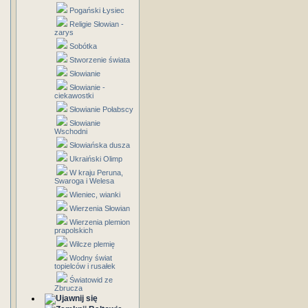
Pogański Łysiec
Religie Słowian -
zarys
Sobótka
Stworzenie świata
Słowianie
Słowianie -
ciekawostki
Słowianie Połabscy
Słowianie
Wschodni
Słowiańska dusza
Ukraiński Olimp
W kraju Peruna,
Swaroga i Welesa
Wieniec, wianki
Wierzenia Słowian
Wierzenia plemion
prapolskich
Wilcze plemię
Wodny świat
topielców i rusałek
Światowid ze
Zbrucza