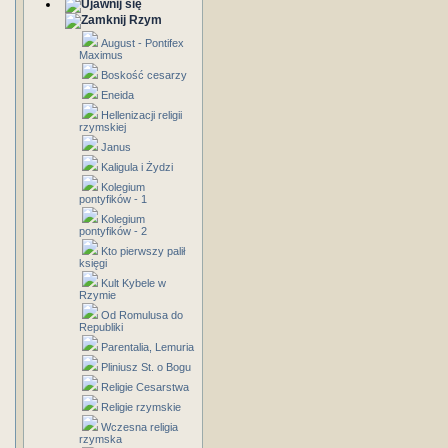
Rzym
August - Pontifex
Maximus
Boskość cesarzy
Eneida
Hellenizacji religii
rzymskiej
Janus
Kaligula i Żydzi
Kolegium
pontyfików - 1
Kolegium
pontyfików - 2
Kto pierwszy palił
księgi
Kult Kybele w
Rzymie
Od Romulusa do
Republiki
Parentalia, Lemuria
Pliniusz St. o Bogu
Religie Cesarstwa
Religie rzymskie
Wczesna religia
rzymska