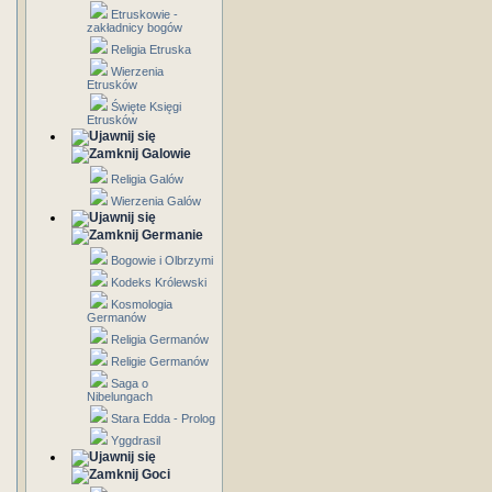
Etruskowie -
zakładnicy bogów
Religia Etruska
Wierzenia
Etrusków
Święte Księgi
Etrusków
Galowie
Religia Galów
Wierzenia Galów
Germanie
Bogowie i Olbrzymi
Kodeks Królewski
Kosmologia
Germanów
Religia Germanów
Religie Germanów
Saga o
Nibelungach
Stara Edda - Prolog
Yggdrasil
Goci