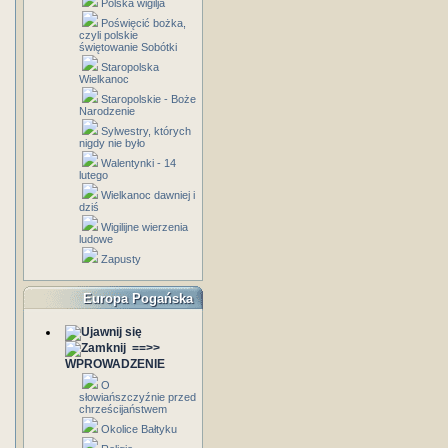
Polska wigilja
Poświęcić bożka,
czyli polskie
świętowanie Sobótki
Staropolska
Wielkanoc
Staropolskie - Boże
Narodzenie
Sylwestry, których
nigdy nie było
Walentynki - 14
lutego
Wielkanoc dawniej i
dziś
Wigilijne wierzenia
ludowe
Zapusty
Europa Pogańska
==>>
WPROWADZENIE
O
słowiańszczyźnie przed
chrześcijaństwem
Okolice Bałtyku