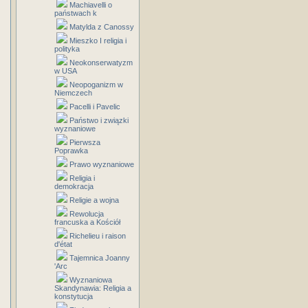
Machiavelli o
państwach k
Matylda z Canossy
Mieszko I religia i
polityka
Neokonserwatyzm
w USA
Neopoganizm w
Niemczech
Pacelli i Pavelic
Państwo i związki
wyznaniowe
Pierwsza
Poprawka
Prawo wyznaniowe
Religia i
demokracja
Religie a wojna
Rewolucja
francuska a Kościół
Richelieu i raison
d'état
Tajemnica Joanny
'Arc
Wyznaniowa
Skandynawia: Religia a
konstytucja