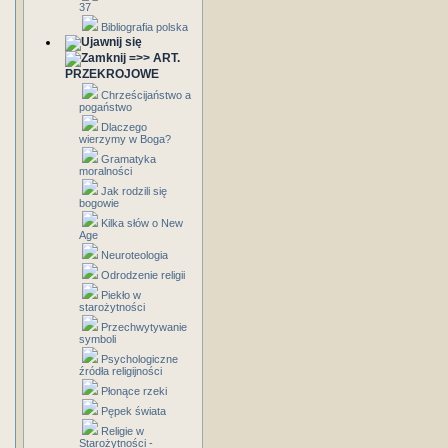
37
Bibliografia polska
=>> ART.
PRZEKROJOWE
Chrześcijaństwo a
pogaństwo
Dlaczego
wierzymy w Boga?
Gramatyka
moralności
Jak rodzili się
bogowie
Kilka słów o New
Age
Neuroteologia
Odrodzenie religii
Piekło w
starożytności
Przechwytywanie
symboli
Psychologiczne
źródła religijności
Płonące rzeki
Pępek świata
Religie w
Starożytności -