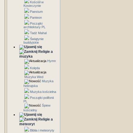
Kościół w
Kosieczynie
Paestum
Panteon
Początki
architektury PL
Tadż Mahal
Świątynie
buddyjskie
Religie a
muzyka
Hymn
Kolęda
Muzyka Wed
Muzyka
hebrajska
Muzyka kościelna
Początki polifonii
PL
Śpiew
kościelny
Religie a
meteoryt
Biblia i meteoryty