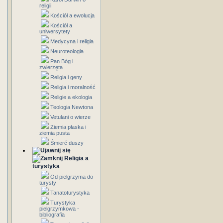
religii
Kościół a ewolucja
Kościół a
uniwersytety
Medycyna i religia
Neuroteologia
Pan Bóg i
zwierzęta
Religia i geny
Religia i moralność
Religie a ekologia
Teologia Newtona
Vetulani o wierze
Ziemia płaska i
ziemia pusta
Śmierć duszy
Religia a
turystyka
Od pielgrzyma do
turysty
Tanatoturystyka
Turystyka
pielgrzymkowa -
bibliografia