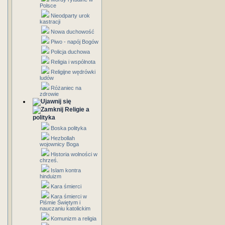
Polsce
Nieodparty urok
kastracji
Nowa duchowość
Piwo - napój Bogów
Policja duchowa
Religia i wspólnota
Religijne wędrówki
ludów
Różaniec na
zdrowie
Religie a
polityka
Boska polityka
Hezbollah
wojownicy Boga
Historia wolności w
chrześ.
Islam kontra
hinduizm
Kara śmierci
Kara śmierci w
Piśmie Świętym i
nauczaniu katolickim
Komunizm a religia