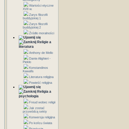
Wartości etyczne
XVII w.
Zarys filozofii
buddyjskiej 1
Zarys filozofii
buddyjskiej 2
Źródło moralności
Religie a
literatura
Anthony de Mello
Dante Alighieri -
Piekło
Konstandinos
Kawafis
Literatura religijna
Powieść religijna
Religia a
psychologia
Freud wobec religii
Jak zostać
przywódcą sekty
Konwersja religijna
Po końcu świata
Przeżycie