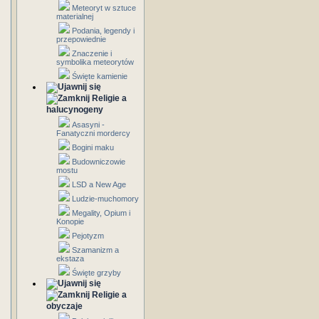
Meteoryt w sztuce
materialnej
Podania, legendy i
przepowiednie
Znaczenie i
symbolika meteorytów
Święte kamienie
Religie a
halucynogeny
Asasyni -
Fanatyczni mordercy
Bogini maku
Budowniczowie
mostu
LSD a New Age
Ludzie-muchomory
Megality, Opium i
Konopie
Pejotyzm
Szamanizm a
ekstaza
Święte grzyby
Religie a
obyczaje