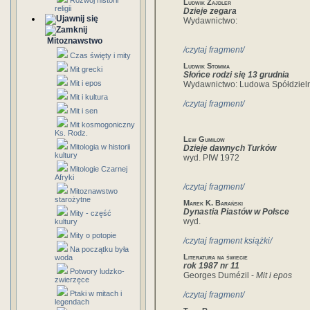
Rozwój historii
Ludwik Zajdler
religii
Dzieje zegara
Wydawnictwo:
Mitoznawstwo
/czytaj fragment/
Czas święty i mity
Ludwik Stomma
Mit grecki
Słońce rodzi się 13 grudnia
Mit i epos
Wydawnictwo: Ludowa Spółdziel
Mit i kultura
/czytaj fragment/
Mit i sen
Mit kosmogoniczny
Ks. Rodz.
Lew Gumilow
Mitologia w historii
Dzieje dawnych Turków
kultury
wyd. PIW 1972
Mitologie Czarnej
Afryki
/czytaj fragment/
Mitoznawstwo
starożytne
Marek K. Barański
Dynastia Piastów w Polsce
Mity - część
wyd.
kultury
Mity o potopie
/czytaj fragment książki/
Na początku była
Literatura na świecie
woda
rok 1987 nr 11
Potwory ludzko-
Georges Dumézil -
Mit i epos
zwierzęce
Ptaki w mitach i
/czytaj fragment/
legendach