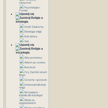
mistyczne
Psychologia r.
Freuda
Religie a
etnologia
Dzień Zaduszny
Etnologia religii
Kult słońca
Sati
Religie a
socjologia
Akty przemocy
Ateizm po czesku
Brat brud
Czy Zachód utracił
Boga
Grzechy i grzeszki
Instytucjonalizacja
religii
McJudaizm -
Kabała dla każdego!
Moda na
wegetarianizm
Mordy rytualne w