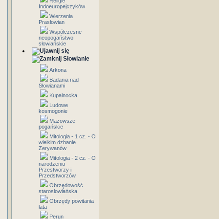
Religie
Indoeuropejczyków
Wierzenia
Prasłowian
Współczesne
neopogaństwo
słowiańskie
Słowianie
Arkona
Badania nad
Słowianami
Kupalnocka
Ludowe
kosmogonie
Mazowsze
pogańskie
Mitologia - 1 cz. - O
wielkim dzbanie
Zerywanów
Mitologia - 2 cz. - O
narodzeniu
Przestworzy i
Przedstworzów
Obrzędowość
starosłowiańska
Obrzędy powitania
lata
Perun