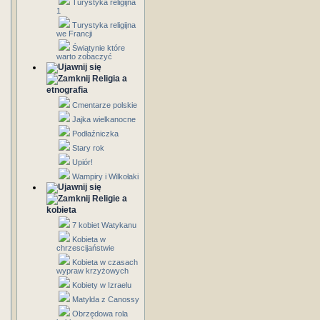
Turystyka religijna
1
Turystyka religijna
we Francji
Świątynie które
warto zobaczyć
Religia a
etnografia
Cmentarze polskie
Jajka wielkanocne
Podłaźniczka
Stary rok
Upiór!
Wampiry i Wilkołaki
Religie a
kobieta
7 kobiet Watykanu
Kobieta w
chrzescijaństwie
Kobieta w czasach
wypraw krzyżowych
Kobiety w Izraelu
Matylda z Canossy
Obrzędowa rola