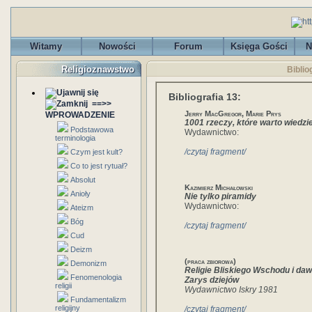
Witamy
Nowości
Forum
Księga Gości
N
Religioznawstwo
Biblio
Bibliografia 13:
==>>
Jerry MacGregor, Marie Prys
WPROWADZENIE
1001 rzeczy, które warto wiedzi
Podstawowa
Wydawnictwo:
terminologia
/czytaj fragment/
Czym jest kult?
Co to jest rytuał?
Absolut
Kazimierz Michałowski
Anioły
Nie tylko piramidy
Wydawnictwo:
Ateizm
Bóg
/czytaj fragment/
Cud
Deizm
(praca zbiorowa)
Demonizm
Religie Bliskiego Wschodu i da
Fenomenologia
Zarys dziejów
religii
Wydawnictwo Iskry 1981
Fundamentalizm
religijny
/czytaj fragment/