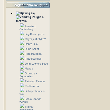
Zagadnienia Religijne
Religie a
filozofia
Anselm z
Cantenbury
Bóg Kartezjusza
Czym jest etyka?
Dobro i zlo
Duns Szkot
Filozofia Boga
Filozofia religii
John Locke o Bogu
Mantra
O duszy -
Arystoteles
Państwo Platona
Problem zła
Schopenhauer o
woli
Sen w którym
żyjemy
Traktat
ateologiczny