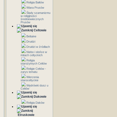
Religia Bałtów
Wiara Prusów
Ślady szamanizmu
w religijności
średniowiecznych
Prusów
Celtowie
Beltaine
Druidzi
Druidzi w źródłach
Niebo i słońce w
mitach celtyckich
Religia
starożytnych Celtów
Religie Celtów -
zarys tematu
Wierzenia
staroceltyckie
Wędrówki dusz u
Celtów
Dakowie
Religia Daków
Etruskowie