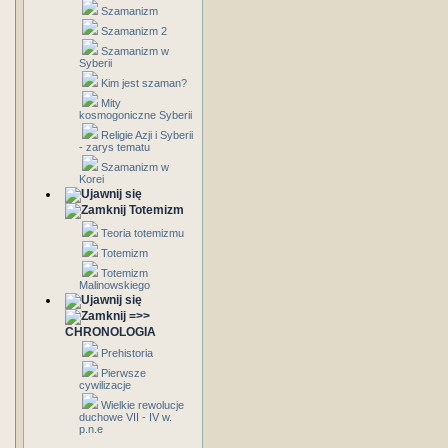
Szamanizm
Szamanizm 2
Szamanizm w
Syberii
Kim jest szaman?
Mity
kosmogoniczne Syberii
Religie Azji i Syberii
- zarys tematu
Szamanizm w
Korei
Totemizm
Teoria totemizmu
Totemizm
Totemizm
Malinowskiego
=>>
CHRONOLOGIA
Prehistoria
Pierwsze
cywilizacje
Wielkie rewolucje
duchowe VII - IV w.
p.n.e