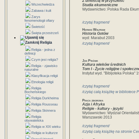
Z ufnością w przyszłość
Wszechwiedza
Studia ekumeniczne
Wydawnictwo: Polska Rada Eku
Zabawa i kult
Zarys
fenomenologii ofiary
/czytaj fragment/
Świetość
Herwig Wolfram
Święta przestrzeń
Historia Gotów
wyd: Marabut 2003
Religia
/czytaj fragment/
Religia - jedna z
definicji
Czym jest religia?
Jan Ptaśnik
Kultura wieków średnich
Religia - zjawisko
Tom I - Życie religijne i społeczn
naturalne
Instytut wyd. "Bibljoteka Polska" 
Klasyfikacja religii
Etnologia religii
/czytaj fragment/
Religia
/czytaj całą książkę w bibliotec
Bocheńskiego
Religia Durkheima
Praca zbiorowa
Azja i Afryka
Religia Rousseau
Religie - kultury - języki
Religia Skinnera
Wydawnictwo: Wydział Orientalist
Religia
Warszawski 2013
obywatelska
/czytaj fragment/
Religia w XIX wieku
/czytaj całą książkę na stronie C
Religia w kulturze