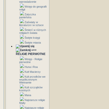
wprowadzenie
Wstęp do geografii
religii
Zatyczka
panieńska
Zaświaty w
literaturze i w sztuce
Śmierć w różnych
religiach świata
Święte księgi
Święte miasta
=>>
RELIGIE PIERWOTNE
Wstęp - Religie
pierwotne
Huna i Roa
Kult Macierzy
Kult przodków we
współczesnym
Wietnamie
Kult szczątków
kostnych
Mana
Najstarsze religie
Malty
Najstasze religie