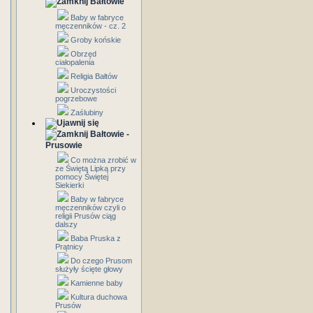
Bałtowie
Baby w fabryce
męczenników - cz. 2
Groby końskie
Obrzęd
ciałopalenia
Religia Bałtów
Uroczystości
pogrzebowe
Zaślubiny
Bałtowie -
Prusowie
Co można zrobić w
ze Świętą Lipką przy
pomocy Świętej
Siekierki
Baby w fabryce
męczenników czyli o
religii Prusów ciąg
dalszy
Baba Pruska z
Prątnicy
Do czego Prusom
służyły ścięte głowy
Kamienne baby
Kultura duchowa
Prusów