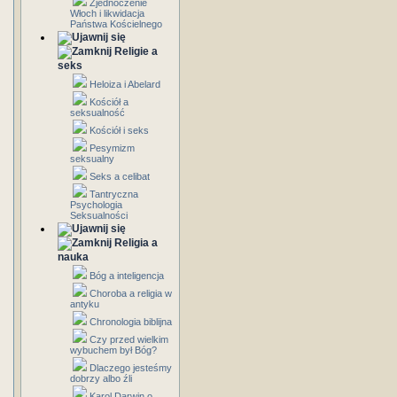
Zjednoczenie
Włoch i likwidacja
Państwa Kościelnego
Religie a
seks
Heloiza i Abelard
Kościół a
seksualność
Kościół i seks
Pesymizm
seksualny
Seks a celibat
Tantryczna
Psychologia
Seksualności
Religia a
nauka
Bóg a inteligencja
Choroba a religia w
antyku
Chronologia biblijna
Czy przed wielkim
wybuchem był Bóg?
Dlaczego jesteśmy
dobrzy albo źli
Karol Darwin o