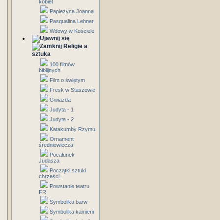
kobiet
Papieżyca Joanna
Pasqualina Lehner
Wdowy w Kościele
Religie a
sztuka
100 filmów
biblijnych
Film o świętym
Fresk w Staszowie
Gwiazda
Judyta - 1
Judyta - 2
Katakumby Rzymu
Ornament
średniowiecza
Pocałunek
Judasza
Początki sztuki
chrześci.
Powstanie teatru
FR
Symbolika barw
Symbolika kamieni