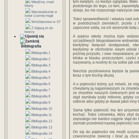
tym świętym, co kiedyś oglądała. Mało k
Wiedźmy znad
Warty
podobnego do tego, co tam, zapamiętywa
dzieje, bo nie rozpoznaje należycie sw
Wprowadzenie w
świat czarnej magii
Toteż sprawiedliwość i władza nad so
Wróżbiarstwo w ST
w podobiznach ziemskich; przeto z tr
zapocone szkła, na ich wizerunki tutaj
Z klątwą im do
twarzy
A piękno wtedy można było widzie
szczęśliwych błogosławione widowisko 
kiedyśmy święceń dostępowali, otw
Bibliografia
kiedyśmy w obchodzie owym udział bra
Bibliografia 1
później przyszło, i owe niepokalane, p
bliska w blasku przeczystym, czyści 
Bibliografia 2
nazywamy, a nosimy to na sobie jak os
Bibliografia 3
Niechże pozdrowiona będzie ta pamięć
Bibliografia 4
teraz o tym trochę dłużej.
Bibliografia 5
Bibliografia 6
A o piękności tośmy już mówili, że mię
chwytamy ją najjaśniejszym ze zmysłów 
Bibliografia 7
ze zmysłów naszych cielesnych jest 
Bibliografia 8
stąd wynikały szały miłosne, gdyby 
odbicie albo gdyby je dawał jakiś inny
Bibliografia 9
Bibliografia 10
Sama tylko piękność ma ten przymiot.
kochać. Toteż człowieka, który zbyt 
Bibliografia 11
zepsutego nie bardzo ciągnie stąd do t
Bibliografia 12
ziemski przedmiot nazwę piękności no
Bibliografia 13
On się do piękności nie modli oczym
Bibliografia 14
czworonożne zwierzę i brać ją chce;