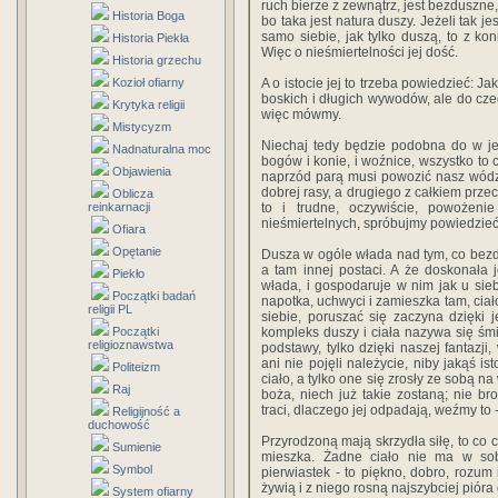
ruch bierze z zewnątrz, jest bezduszne,
Historia Boga
bo taka jest natura duszy. Jeżeli tak je
samo siebie, jak tylko duszą, to z ko
Historia Piekła
Więc o nieśmiertelności jej dość.
Historia grzechu
Kozioł ofiarny
A o istocie jej to trzeba powiedzieć: 
boskich i długich wywodów, ale do czeg
Krytyka religii
więc mówmy.
Mistycyzm
Niechaj tedy będzie podobna do w jed
Nadnaturalna moc
bogów i konie, i woźnice, wszystko to c
Objawienia
naprzód parą musi powozić nasz wódz
dobrej rasy, a drugiego z całkiem prz
Oblicza
reinkarnacji
to i trudne, oczywiście, powożeni
nieśmiertelnych, spróbujmy powiedzieć
Ofiara
Opętanie
Dusza w ogóle włada nad tym, co bezdus
a tam innej postaci. A że doskonała j
Piekło
włada, i gospodaruje w nim jak u siebi
Początki badań
napotka, uchwyci i zamieszka tam, ciał
religii PL
siebie, poruszać się zaczyna dzięki je
Początki
kompleks duszy i ciała nazywa się śmi
religioznawstwa
podstawy, tylko dzięki naszej fantazji
ani nie pojęli należycie, niby jakąś is
Politeizm
ciało, a tylko one się zrosły ze sobą na
Raj
boża, niech już takie zostaną; nie b
traci, dlaczego jej odpadają, weźmy to -
Religijność a
duchowość
Przyrodzoną mają skrzydła siłę, to co 
Sumienie
mieszka. Żadne ciało nie ma w sobi
Symbol
pierwiastek - to piękno, dobro, rozu
żywią i z niego rosną najszybciej pióra
System ofiarny