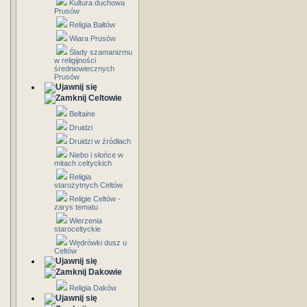
Kultura duchowa
Prusów
Religia Bałtów
Wiara Prusów
Ślady szamanizmu
w religijności
średniowiecznych
Prusów
Celtowie
Beltaine
Druidzi
Druidzi w źródłach
Niebo i słońce w
mitach celtyckich
Religia
starożytnych Celtów
Religie Celtów -
zarys tematu
Wierzenia
staroceltyckie
Wędrówki dusz u
Celtów
Dakowie
Religia Daków