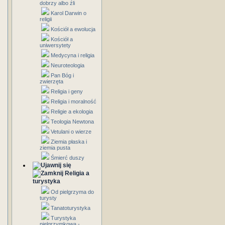
dobrzy albo źli
Karol Darwin o
religii
Kościół a ewolucja
Kościół a
uniwersytety
Medycyna i religia
Neuroteologia
Pan Bóg i
zwierzęta
Religia i geny
Religia i moralność
Religie a ekologia
Teologia Newtona
Vetulani o wierze
Ziemia płaska i
ziemia pusta
Śmierć duszy
Religia a
turystyka
Od pielgrzyma do
turysty
Tanatoturystyka
Turystyka
pielgrzymkowa -