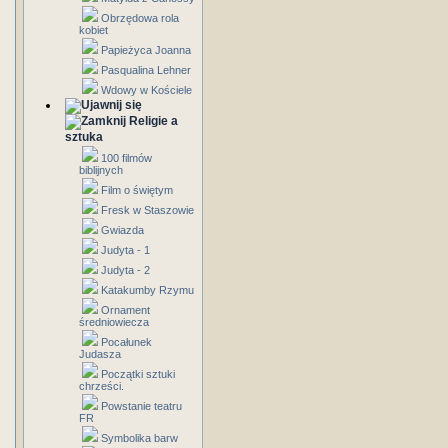
Obrzędowa rola
kobiet
Papieżyca Joanna
Pasqualina Lehner
Wdowy w Kościele
Religie a
sztuka
100 filmów
biblijnych
Film o świętym
Fresk w Staszowie
Gwiazda
Judyta - 1
Judyta - 2
Katakumby Rzymu
Ornament
średniowiecza
Pocałunek
Judasza
Początki sztuki
chrześci.
Powstanie teatru
FR
Symbolika barw