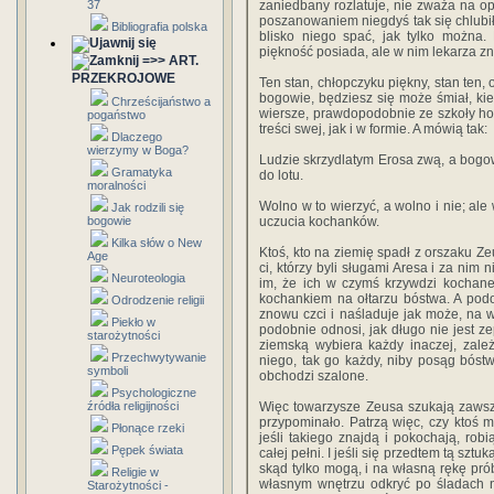
37
zaniedbany rozlatuje, nie zważa na opi
poszanowaniem niegdyś tak się chlubił:
Bibliografia polska
blisko niego spać, jak tylko można.
piękność posiada, ale w nim lekarza zn
=>> ART.
PRZEKROJOWE
Ten stan, chłopczyku piękny, stan ten,
bogowie, będziesz się może śmiał, k
Chrześcijaństwo a
wiersze, prawdopodobnie ze szkoły ho
pogaństwo
treści swej, jak i w formie. A mówią tak:
Dlaczego
wierzymy w Boga?
Ludzie skrzydlatym Erosa zwą, a bogo
Gramatyka
do lotu.
moralności
Wolno w to wierzyć, a wolno i nie; ale
Jak rodzili się
bogowie
uczucia kochanków.
Kilka słów o New
Ktoś, kto na ziemię spadł z orszaku Zeu
Age
ci, którzy byli sługami Aresa i za nim 
Neuroteologia
im, że ich w czymś krzywdzi kochane
kochankiem na ołtarzu bóstwa. A podob
Odrodzenie religii
znowu czci i naśladuje jak może, na wz
Piekło w
podobnie odnosi, jak długo nie jest ze
starożytności
ziemską wybiera każdy inaczej, zale
Przechwytywanie
niego, tak go każdy, niby posąg bóstwa
symboli
obchodzi szalone.
Psychologiczne
źródła religijności
Więc towarzysze Zeusa szukają zaws
przypominało. Patrzą więc, czy ktoś ma
Płonące rzeki
jeśli takiego znajdą i pokochają, ro
Pępek świata
całej pełni. I jeśli się przedtem tą sztuk
skąd tylko mogą, i na własną rękę pró
Religie w
własnym wnętrzu odkryć po śladach 
Starożytności -