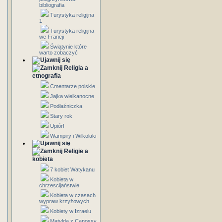
bibliografia
Turystyka religijna
1
Turystyka religijna
we Francji
Świątynie które
warto zobaczyć
Religia a
etnografia
Cmentarze polskie
Jajka wielkanocne
Podłaźniczka
Stary rok
Upiór!
Wampiry i Wilkołaki
Religie a
kobieta
7 kobiet Watykanu
Kobieta w
chrzescijaństwie
Kobieta w czasach
wypraw krzyżowych
Kobiety w Izraelu
Matylda z Canossy