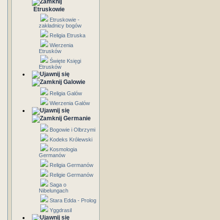
Etruskowie
Etruskowie -
zakładnicy bogów
Religia Etruska
Wierzenia
Etrusków
Święte Księgi
Etrusków
Galowie
Religia Galów
Wierzenia Galów
Germanie
Bogowie i Olbrzymi
Kodeks Królewski
Kosmologia
Germanów
Religia Germanów
Religie Germanów
Saga o
Nibelungach
Stara Edda - Prolog
Yggdrasil