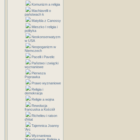
Komunizm a religia
Machiavelli o
państwach k
Matylda z Canossy
Mieszko I religia i
polityka
Neokonserwatyzm
w USA
Neopoganizm w
Niemczech
Pacelli i Pavelic
Państwo i związki
wyznaniowe
Pierwsza
Poprawka
Prawo wyznaniowe
Religia i
demokracja
Religie a wojna
Rewolucja
francuska a Kościół
Richelieu i raison
d'état
Tajemnica Joanny
'Arc
Wyznaniowa
Skandynawia: Religia a