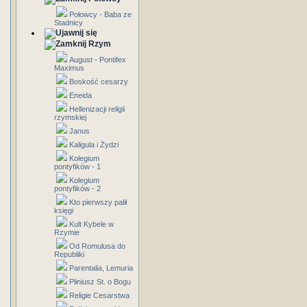
Połowcy - Baba ze
Stadnicy
Rzym
August - Pontifex
Maximus
Boskość cesarzy
Eneida
Hellenizacji religii
rzymskiej
Janus
Kaligula i Żydzi
Kolegium
pontyfików - 1
Kolegium
pontyfików - 2
Kto pierwszy palił
księgi
Kult Kybele w
Rzymie
Od Romulusa do
Republiki
Parentalia, Lemuria
Pliniusz St. o Bogu
Religie Cesarstwa