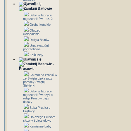
Bałtowie
Baby w fabryce
męczenników - cz. 2
Groby końskie
Obrzęd
ciałopalenia
Religia Bałtów
Uroczystości
pogrzebowe
Zaślubiny
Bałtowie -
Prusowie
Co można zrobić w
ze Świętą Lipką przy
pomocy Świętej
Siekierki
Baby w fabryce
męczenników czyli o
religii Prusów ciąg
dalszy
Baba Pruska z
Prątnicy
Do czego Prusom
służyły ścięte głowy
Kamienne baby