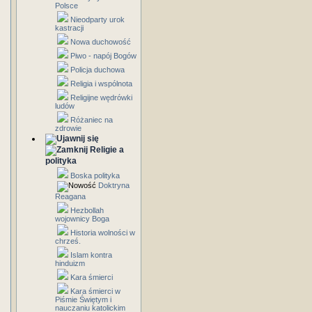
Polsce
Nieodparty urok
kastracji
Nowa duchowość
Piwo - napój Bogów
Policja duchowa
Religia i wspólnota
Religijne wędrówki
ludów
Różaniec na
zdrowie
Religie a
polityka
Boska polityka
Doktryna
Reagana
Hezbollah
wojownicy Boga
Historia wolności w
chrześ.
Islam kontra
hinduizm
Kara śmierci
Kara śmierci w
Piśmie Świętym i
nauczaniu katolickim