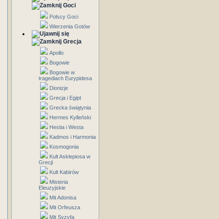
Goci
Polscy Goci
Wierzenia Gotów
Grecja
Apollo
Bogowie
Bogowie w
tragediach Eurypidesa
Dionizje
Grecja i Egipt
Grecka świątynia
Hermes Kylleński
Hestia i Westa
Kadmos i Harmonia
Kosmogonia
Kult Asklepiosa w
Grecji
Kult Kabirów
Misteria
Eleuzyjskie
Mit Adonisa
Mit Orfeusza
Mit Syzyfa