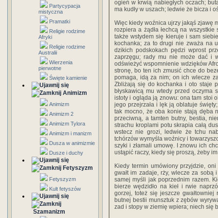
ogień w krwią nabiegłych oczach; buta 
Partycypacja
ma kudły w uszach; ledwie że bicza i o
mistyczna
Pramatki
Więc kiedy woźnica ujrzy jakąś zjawę m
rozpiera a żądła łechcą na wszystkie 
Religie rodzime
także wstydem się kieruje i sam sieb
Afryki
kochanka; za to drugi nie zważa na uk
Religie rodzime
dzikich podskokach pędzi wprost prz
Australii
zaprzęgu; rady mu nie może dać i w
Wierzenia
odświeżyć wspomnienie wdzięków Afrody
pierwotne
stronę, bo ten ich zmusić chce do bez
pomaga, idą za nim; on ich wlecze za 
Święte kamienie
Zbliżają się do kochanka i oto staje p
błyskawicą mu wtedy przed oczyma st
Animizm
istoty i ogląda ją znowu: ona tam stoi
Animizm
jego przejrzała i lęk ją oblatuje świę
tak mocno, że oba konie stają dęba n
Animizm 2
przeciwną, a tamten butny, bestia, ni
Animizm Tylora
strachu kroplami potu skrapia całą dus
wstecz nie grozi, ledwie że tchu nab
Animizm i manizm
tchórzów wymyśla woźnicy i towarzyszow
Dusza w animizmie
szyki i złamali umowę. I znowu ich ch
ustąpić raczy, kiedy się proszą, żeby im
Dusze i duchy
Kiedy termin umówiony przyjdzie, oni
Fetyszyzm
gwałt im zadaje, rży, wlecze za sobą 
Fetyszyzm
samej myśli jak poprzednim razem. Kie
bierze wędzidło na kieł i rwie napr
Kult fetyszów
gorzej, toteż się jeszcze gwałtowniej
butnej bestii munsztuk z zębów wyrywa
zad i stopy w ziemię wpiera; niech się 
Szamanizm