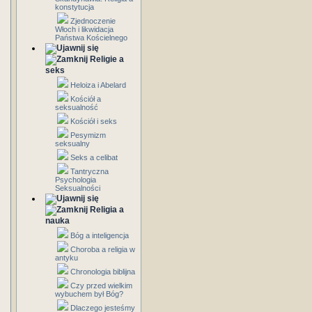
konstytucja
Zjednoczenie
Włoch i likwidacja
Państwa Kościelnego
Religie a
seks
Heloiza i Abelard
Kościół a
seksualność
Kościół i seks
Pesymizm
seksualny
Seks a celibat
Tantryczna
Psychologia
Seksualności
Religia a
nauka
Bóg a inteligencja
Choroba a religia w
antyku
Chronologia biblijna
Czy przed wielkim
wybuchem był Bóg?
Dlaczego jesteśmy