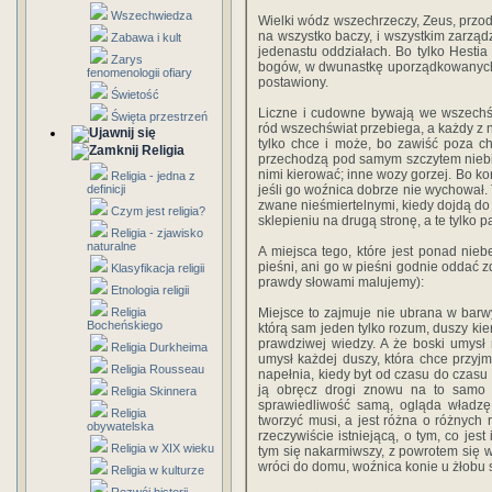
Wszechwiedza
Wielki wódz wszechrzeczy, Zeus, przod
na wszystko baczy, i wszystkim zarząd
Zabawa i kult
jedenastu oddziałach. Bo tylko Hesti
Zarys
bogów, w dwunastkę uporządkowanych,
fenomenologii ofiary
postawiony.
Świetość
Liczne i cudowne bywają we wszechśw
Święta przestrzeń
ród wszechświat przebiega, a każdy z ni
tylko chce i może, bo zawiść poza ch
Religia
przechodzą pod samym szczytem niebi
nimi kierować; inne wozy gorzej. Bo koń
Religia - jedna z
definicji
jeśli go woźnica dobrze nie wychował. T
zwane nieśmiertelnymi, kiedy dojdą do s
Czym jest religia?
sklepieniu na drugą stronę, a te tylko p
Religia - zjawisko
naturalne
A miejsca tego, które jest ponad nie
pieśni, ani go w pieśni godnie oddać zd
Klasyfikacja religii
prawdy słowami malujemy):
Etnologia religii
Religia
Miejsce to zajmuje nie ubrana w barwy, 
Bocheńskiego
którą sam jeden tylko rozum, duszy ki
prawdziwej wiedzy. A że boski umysł
Religia Durkheima
umysł każdej duszy, która chce przyjm
Religia Rousseau
napełnia, kiedy byt od czasu do czasu
ją obręcz drogi znowu na to samo 
Religia Skinnera
sprawiedliwość samą, ogląda władzę 
Religia
tworzyć musi, a jest różna o różnych
obywatelska
rzeczywiście istniejącą, o tym, co jest
Religia w XIX wieku
tym się nakarmiwszy, z powrotem się 
wróci do domu, woźnica konie u żłobu 
Religia w kulturze