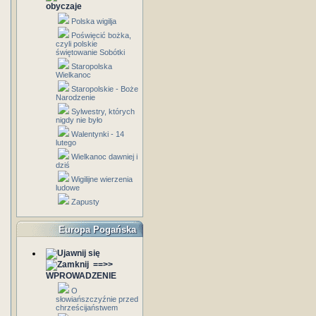
obyczaje
Polska wigilja
Poświęcić bożka,
czyli polskie
świętowanie Sobótki
Staropolska
Wielkanoc
Staropolskie - Boże
Narodzenie
Sylwestry, których
nigdy nie było
Walentynki - 14
lutego
Wielkanoc dawniej i
dziś
Wigilijne wierzenia
ludowe
Zapusty
Europa Pogańska
==>>
WPROWADZENIE
O
słowiańszczyźnie przed
chrześcijaństwem