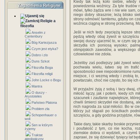
Kiedy tak leżą koło siebie, wted
Zagadnienia Religijne
powiedzenia woźnicy. Za tyle trudów r
mówi, tylko żądza wre i nie wie sam, co 
niego dobry strasznie; leżą blisko si
strony odmówić tamtemu, gdyby on czeg
Religie a
woźnica ciągną w stronę przeciwną. Ma
filozofia
Jeśli w nich tedy zwyciężą lepsze stro
Anselm z
Cantenbury
pędzą wtedy obaj żywot w szczęściu 
swojej duszy ujarzmić to, w czym się je
Bóg Kartezjusza
skrzydła ich poniosą wysoko; pal
Czym jest etyka?
olimpijskich zawodów, a większego d
człowiekowi nie zdoła.
Dobro i zlo
Duns Szkot
Jeżeliby zaś podlejszy jaki żywot wiedl
pochwała wielu, łatwo się im trafi
Filozofia Boga
sposobności owe nieposkromione rumaki
Filozofia religii
miejsce, i ci wezmą wtedy i zrobią to,
John Locke o Bogu
powtarzało, choć nie często, bo się ich
Mantra
W przyjaźni żyją z sobą i tacy dwaj, c
O duszy -
miłość łączy, jak i potem, kiedy ich 
Arystoteles
szacunek i zaufanie największe, które
chwili śmierci skrzydeł nie dostaną, al
Państwo Platona
nich nagroda za szał miłości. Bo w cie
Problem zła
którzy już stąpali po ścieżkach pod
Schopenhauer o
szczęściu, a gdy godzina przyjdzie, rów
woli
Takie dary, takie skarby boskie przynies
Sen w którym
i poufałość z tym, co nie kocha, r
żyjemy
ziemskie dobra ci wydzieli, a czymś t
Traktat
zaprawi, że się dziewięć tysięcy lat bę
ateologiczny