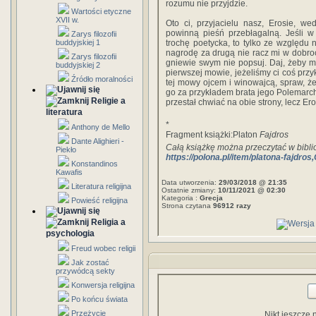
rozumu nie przyjdzie.
Wartości etyczne
XVII w.
Oto ci, przyjacielu nasz, Erosie, we
powinną pieśń przebłagalną. Jeśli w
Zarys filozofii
buddyjskiej 1
trochę poetycka, to tylko ze względu
nagrodę za drugą nie racz mi w dobroci
Zarys filozofii
gniewie swym nie popsuj. Daj, żeby mni
buddyjskiej 2
pierwszej mowie, jeżeliśmy ci coś przyk
Źródło moralności
tej mowy ojcem i winowajcą, spraw, że
go za przykładem brata jego Polemarcha
Religie a
przestał chwiać na obie strony, lecz Eros
literatura
*
Anthony de Mello
Fragment książki:Platon
Fajdros
Dante Alighieri -
Całą książkę można przeczytać w bibl
Piekło
https://polona.pl/item/platona-fajd
Konstandinos
Kawafis
Data utworzenia:
29/03/2018 @ 21:35
Literatura religijna
Ostatnie zmiany:
10/11/2021 @ 02:30
Kategoria :
Grecja
Powieść religijna
Strona czytana
96912 razy
Religia a
psychologia
Freud wobec religii
Jak zostać
przywódcą sekty
Konwersja religijna
Po końcu świata
Przeżycie
Nikt jeszcze 