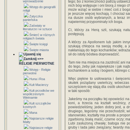
wprowadzenie
tego; bo z konieczności patrzą ustawicz
nich bóg wstępuje i oni biorą z niego c
Wstęp do geografii
może wziąć w siebie i mieć coś z bog
religii
je jeszcze więcej kochają. I chociaż s
Zatyczka
na dusze osób wybranych, a teraz im c
panieńska
najwierniej przypominały ich boga.
Zaświaty w
literaturze i w sztuce
Ci, którzy za Herą szli, szukają nat
postępują.
Śmierć w różnych
religiach świata
A którzy za Apollonem lub jakim in
Święte księgi
szukają chłopca na swoją modłę, a j
Święte miasta
nakłaniają do tego kochanków; wdrażaj
sił do istoty bóstwa doprowadzić.
=>>
Tam nie ma miejsca na zazdrość ani na
RELIGIE PIERWOTNE
do tego, żeby jak największe i jak na
Wstęp - Religie
kochankiem a sobą i bogiem, którego c
pierwotne
Więc piękne to usiłowania i święcenia
Huna i Roa
skutek pożądany uwieńczy, wówczas t
Kult Macierzy
szczęściem się stają dla osób ukochany
Kult przodków we
w taki sposób:
współczesnym
Wietnamie
Jakeśmy na początku tej opowieści na t
koni, a trzecia na kształt woźnicy,
Kult szczątków
kostnych
powiedzieliśmy, jeden dobry jest, a d
drugiego, tegośmy nie przechodzili; w
Mana
stanowisko, kształty ma proste a propo
Najstarsze religie
zgarbiony, białą maść, czarne oczy; ma
Malty
Lubi zasłużoną chwałę; batoga nie po
gruby i lada jako związany; twardy ma 
Najstasze religie