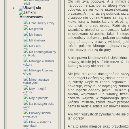
Rozwój historii
Oto jak żyją bogowie. A z innych 
religii
najpodobniejsza, ponad głowę woźni
odbywa, ale jej konie przeszkadzają
przyjrzeć. A inna raz się podnosi, raz 
Mitoznawstwo
drugiego nie dojrzy. A inne za nią, c
kroku, toną w tłumie, który je okrężną
Czas święty i mity
jedna ciśnie przed drugą. Robi się c
Mit grecki
woźniców niejedna tam zostaje kalek
zmordowane strasznie, jako iż nieg
Mit i epos
odszedłszy pożywają pokarm prawdop
Mit i kultura
oglądać zagony prawdy, widzieć, gdzi
rośnie pokarm, którego najlepsza częś
Mit i sen
które duszę unoszą do góry.
Mit kosmogoniczny
Ks. Rodz.
A oto prawo Konieczności: Jeśli która
Mitologia w historii
prawdy, nic się jej stać nie może aż do
kultury
żadnej szkody nie poniesie.
Mitologie Czarnej
Afryki
Ale jeśli nie zdoła dociągnąć do szczy
niepamięci i złością się ciężką napełni
Mitoznawstwo
jej wtedy wejść w żaden organizm z
starożytne
nakazuje, żeby ta, co najwięcej zobacz
Mity - część
albo będzie oddany pięknu, muzom ja
kultury
słucha, wojownika lub władcy, trzeci
Mity o potopie
czwarta wejdzie w zapalonego gimna
wróżby i misteria, szóstej żywot przypa
Na początku była
ósma to będzie sofista lub mówca ludowy
woda
Potwory ludzko-
A w tych wszystkich żywotach, kto się d
zwierzęce
ten gorszy.
Ptaki w mitach i
legendach
A na to samo miejsce, skąd przychodzi 