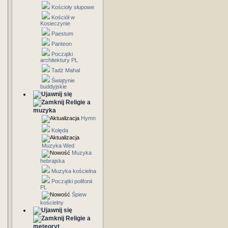
Kościoły słupowe
Kościół w
Kosieczynie
Paestum
Panteon
Początki
architektury PL
Tadż Mahal
Świątynie
buddyjskie
Religie a
muzyka
Hymn
Kolęda
Muzyka Wed
Muzyka
hebrajska
Muzyka kościelna
Początki polifonii
PL
Śpiew
kościelny
Religie a
meteoryt