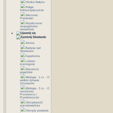
Okolice Bałtyku
Religie
Indoeuropejczyków
Wierzenia
Prasłowian
Współczesne
neopogaństwo
słowiańskie
Słowianie
Arkona
Badania nad
Słowianami
Kupalnocka
Ludowe
kosmogonie
Mazowsze
pogańskie
Mitologia - 1 cz. - O
wielkim dzbanie
Zerywanów
Mitologia - 2 cz. - O
narodzeniu
Przestworzy i
Przedstworzów
Obrzędowość
starosłowiańska
Obrzędy powitania