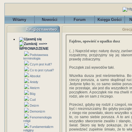
Witamy
Nowości
Forum
Księga Gości
N
Religioznawstwo
Grecj
Fajdros, opowieść o upadku dusz
==>>
WPROWADZENIE
(...) Naprzód więc naturę duszy, zarówno
Podstawowa
rozpatrzmy, przyjrzyjmy się jej stan
terminologia
prawdę zobaczymy.
Czym jest kult?
Początek zaś wywodów taki.
Co to jest rytuał?
Wszelka dusza jest nieśmiertelna. Bo 
Absolut
rzeczy porusza, a samo skądinąd ruch
Anioły
Jedynie tylko to, co samo siebie porus
Ateizm
nie przestaje, ale jest dla wszystkich 
początkiem. A początek nie ma chwili n
Bóg
rodzi, ale on sam z niczego.
Cud
Przecież, gdyby się rodził z czegoś, ni
Deizm
być i niezniszczalny. Bo gdyby począte
Demonizm
z niego nie powstało, skoro wszystko s
to, co samo siebie porusza. A to ani 
Fenomenologia
religii
wszystko stworzenie zwaliło i stanęło
świat. Skoro się tedy pokazuje, że n
Fundamentalizm
powiedzieć zupełnie śmiało, że to właś
religijny