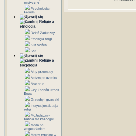
mistyczne
Psychologia r.
Freuda
Religie a
etnologia
Dzień Zaduszny
Etnologia religii
Kult słońca
Sati
Religie a
socjologia
Akty przemocy
Ateizm po czesku
Brat brud
Czy Zachód utracił
Boga
Grzechy i grzeszki
Instytucjonalizacja
religii
McJudaizm -
Kabała dla każdego!
Moda na
wegetarianizm
Mordy rytualne w