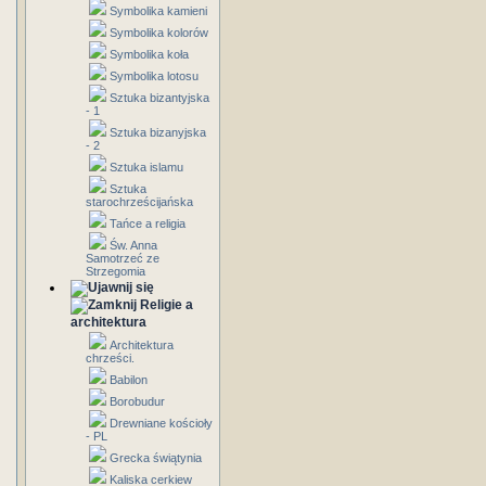
Symbolika kamieni
Symbolika kolorów
Symbolika koła
Symbolika lotosu
Sztuka bizantyjska
- 1
Sztuka bizanyjska
- 2
Sztuka islamu
Sztuka
starochrześcijańska
Tańce a religia
Św. Anna
Samotrzeć ze
Strzegomia
Religie a
architektura
Architektura
chrześci.
Babilon
Borobudur
Drewniane kościoły
- PL
Grecka świątynia
Kaliska cerkiew