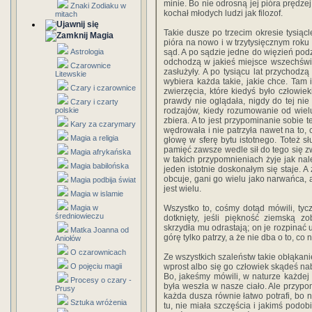
minie. Bo nie odrosną jej pióra prędzej
Znaki Zodiaku w
kochał młodych ludzi jak filozof.
mitach
Takie dusze po trzecim okresie tysiąclet
Magia
pióra na nowo i w trzytysięcznym roku 
Astrologia
sąd. A po sądzie jedne do więzień pod
odchodzą w jakieś miejsce wszechświat
Czarownice
zasłużyły. A po tysiącu lat przychodzą
Litewskie
wybiera każda takie, jakie chce. Tam 
Czary i czarownice
zwierzęcia, które kiedyś było człowie
prawdy nie oglądała, nigdy do tej nie
Czary i czarty
polskie
rodzajów, kiedy rozumowanie od wiel
zbiera. A to jest przypominanie sobie 
Kary za czarymary
wędrowała i nie patrzyła nawet na to,
Magia a religia
głowę w sferę bytu istotnego. Toteż sł
pamięć zawsze wedle sił do tego się z
Magia afrykańska
w takich przypomnieniach żyje jak nal
Magia babilońska
jeden istotnie doskonałym się staje. A
obcuje, gani go wielu jako narwańca, a
Magia podbija świat
jest wielu.
Magia w islamie
Magia w
Wszystko to, cośmy dotąd mówili, tyc
średniowieczu
dotknięty, jeśli piękność ziemską z
skrzydła mu odrastają; on je rozpinać us
Matka Joanna od
górę tylko patrzy, a że nie dba o to, co 
Aniołów
O czarownicach
Ze wszystkich szaleństw takie obłąkani
O pojęciu magii
wprost albo się go człowiek skądeś nab
Bo, jakeśmy mówili, w naturze każdej 
Procesy o czary -
była weszła w nasze ciało. Ale przypom
Prusy
każda dusza równie łatwo potrafi, bo n
Sztuka wróżenia
tu, nie miała szczęścia i jakimś podo