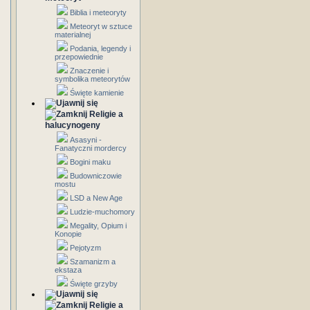
Biblia i meteoryty
Meteoryt w sztuce
materialnej
Podania, legendy i
przepowiednie
Znaczenie i
symbolika meteorytów
Święte kamienie
Religie a
halucynogeny
Asasyni -
Fanatyczni mordercy
Bogini maku
Budowniczowie
mostu
LSD a New Age
Ludzie-muchomory
Megality, Opium i
Konopie
Pejotyzm
Szamanizm a
ekstaza
Święte grzyby
Religie a