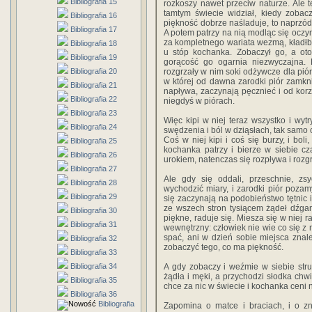
Bibliografia 15
rozkoszy nawet przeciw naturze. Ale t
tamtym świecie widział, kiedy zobac
Bibliografia 16
piękność dobrze naśladuje, to naprzód
Bibliografia 17
A potem patrzy na nią modląc się oczym
za kompletnego wariata wezmą, kładłb
Bibliografia 18
u stóp kochanka. Zobaczył go, a ot
Bibliografia 19
gorącość go ogarnia niezwyczajna.
Bibliografia 20
rozgrzały w nim soki odżywcze dla piór
w której od dawna zarodki piór zamkni
Bibliografia 21
napływa, zaczynają pęcznieć i od korz
Bibliografia 22
niegdyś w piórach.
Bibliografia 23
Więc kipi w niej teraz wszystko i wytr
Bibliografia 24
swędzenia i ból w dziąsłach, tak samo 
Coś w niej kipi i coś się burzy, i boli
Bibliografia 25
kochanka patrzy i bierze w siebie cz
Bibliografia 26
urokiem, natenczas się rozpływa i rozgr
Bibliografia 27
Ale gdy się oddali, przeschnie, zsy
Bibliografia 28
wychodzić miary, i zarodki piór pozam
Bibliografia 29
się zaczynają na podobieństwo tętnic 
ze wszech stron tysiącem żądeł dźgana
Bibliografia 30
piękne, raduje się. Miesza się w niej ra
Bibliografia 31
wewnętrzny: człowiek nie wie co się z ni
spać, ani w dzień sobie miejsca znal
Bibliografia 32
zobaczyć tego, co ma piękność.
Bibliografia 33
Bibliografia 34
A gdy zobaczy i weźmie w siebie stru
żądła i męki, a przychodzi słodka chw
Bibliografia 35
chce za nic w świecie i kochanka ceni 
Bibliografia 36
Bibliografia
Zapomina o matce i braciach, i o zn