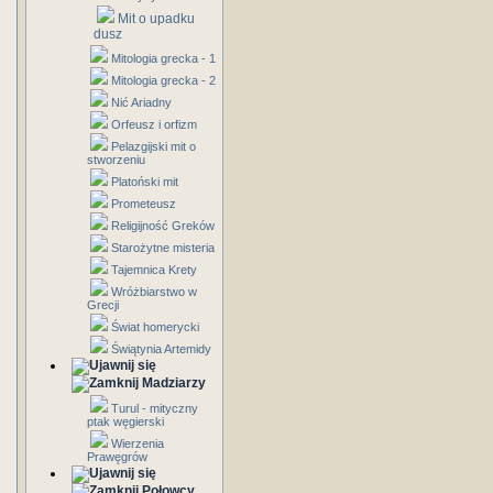
Mit o upadku
dusz
Mitologia grecka - 1
Mitologia grecka - 2
Nić Ariadny
Orfeusz i orfizm
Pelazgijski mit o
stworzeniu
Platoński mit
Prometeusz
Religijność Greków
Starożytne misteria
Tajemnica Krety
Wróżbiarstwo w
Grecji
Świat homerycki
Świątynia Artemidy
Madziarzy
Turul - mityczny
ptak węgierski
Wierzenia
Prawęgrów
Połowcy