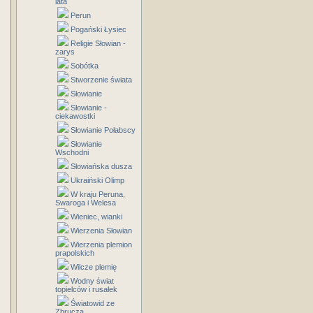
lata
Perun
Pogański Łysiec
Religie Słowian -
zarys
Sobótka
Stworzenie świata
Słowianie
Słowianie -
ciekawostki
Słowianie Połabscy
Słowianie
Wschodni
Słowiańska dusza
Ukraiński Olimp
W kraju Peruna,
Swaroga i Welesa
Wieniec, wianki
Wierzenia Słowian
Wierzenia plemion
prapolskich
Wilcze plemię
Wodny świat
topielców i rusałek
Światowid ze
Zbrucza