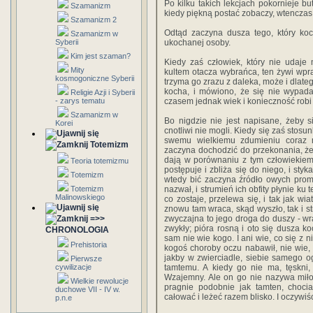
Po kilku takich lekcjach pokornieje b
Szamanizm
kiedy piękną postać zobaczy, wtenczas 
Szamanizm 2
Odtąd zaczyna dusza tego, który koc
Szamanizm w
Syberii
ukochanej osoby.
Kim jest szaman?
Kiedy zaś człowiek, który nie udaje
Mity
kultem otacza wybrańca, ten żywi wpr
kosmogoniczne Syberii
trzyma go zrazu z daleka, może i dlateg
kocha, i mówiono, że się nie wypada
Religie Azji i Syberii
- zarys tematu
czasem jednak wiek i konieczność robi 
Szamanizm w
Bo nigdzie nie jest napisane, żeby się
Korei
cnotliwi nie mogli. Kiedy się zaś stos
swemu wielkiemu zdumieniu coraz 
Totemizm
zaczyna dochodzić do przekonania, że w
dają w porównaniu z tym człowiekiem,
Teoria totemizmu
postępuje i zbliża się do niego, i sty
Totemizm
wtedy bić zaczyna źródło owych prom
Totemizm
nazwał, i strumień ich obfity płynie ku
Malinowskiego
co zostaje, przelewa się, i tak jak wi
znowu tam wraca, skąd wyszło, tak i s
=>>
zwyczajna to jego droga do duszy - wra
zwykły; pióra rosną i oto się dusza ko
CHRONOLOGIA
sam nie wie kogo. I ani wie, co się z ni
Prehistoria
kogoś choroby oczu nabawił, nie wie, 
jakby w zwierciadle, siebie samego og
Pierwsze
cywilizacje
tamtemu. A kiedy go nie ma, tęskni,
Wzajemny. Ale on go nie nazywa miłośc
Wielkie rewolucje
pragnie podobnie jak tamten, chociaż
duchowe VII - IV w.
całować i leżeć razem blisko. I oczywiś
p.n.e