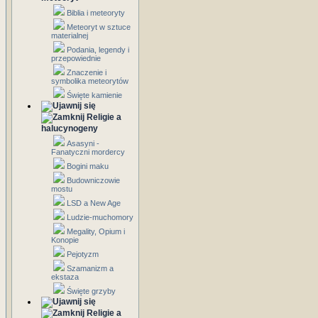
Biblia i meteoryty
Meteoryt w sztuce
materialnej
Podania, legendy i
przepowiednie
Znaczenie i
symbolika meteorytów
Święte kamienie
Religie a
halucynogeny
Asasyni -
Fanatyczni mordercy
Bogini maku
Budowniczowie
mostu
LSD a New Age
Ludzie-muchomory
Megality, Opium i
Konopie
Pejotyzm
Szamanizm a
ekstaza
Święte grzyby
Religie a