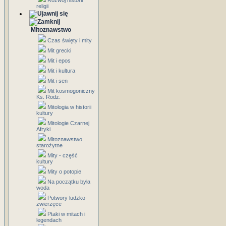
Rozwój historii
religii
Mitoznawstwo
Czas święty i mity
Mit grecki
Mit i epos
Mit i kultura
Mit i sen
Mit kosmogoniczny
Ks. Rodz.
Mitologia w historii
kultury
Mitologie Czarnej
Afryki
Mitoznawstwo
starożytne
Mity - część
kultury
Mity o potopie
Na początku była
woda
Potwory ludzko-
zwierzęce
Ptaki w mitach i
legendach