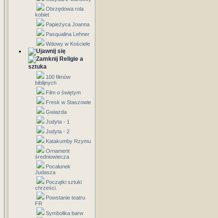
Obrzędowa rola
kobiet
Papieżyca Joanna
Pasqualina Lehner
Wdowy w Kościele
Religie a
sztuka
100 filmów
biblijnych
Film o świętym
Fresk w Staszowie
Gwiazda
Judyta - 1
Judyta - 2
Katakumby Rzymu
Ornament
średniowiecza
Pocałunek
Judasza
Początki sztuki
chrześci.
Powstanie teatru
FR
Symbolika barw