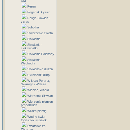
lata
Perun
Pogański Łysiec
Religie Słowian -
zarys
Sobótka
Stworzenie świata
Słowianie
Słowianie -
ciekawostki
Słowianie Połabscy
Słowianie
Wschodni
Słowiańska dusza
Ukraiński Olimp
W kraju Peruna,
Swaroga i Welesa
Wieniec, wianki
Wierzenia Słowian
Wierzenia plemion
prapolskich
Wilcze plemię
Wodny świat
topielców i rusałek
Światowid ze
Zbrucza