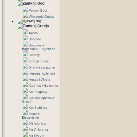
Goci
Polscy Goci
Wierzenia Gotów
Grecja
Apollo
Bogowie
Bogowie w
tragediach Eurypidesa
Dionizje
Grecja i Egipt
Grecka świątynia
Hermes Kylleński
Hestia i Westa
Kadmos i Harmonia
Kosmogonia
Kult Asklepiosa w
Grecji
Kult Kabirów
Misteria
Eleuzyjskie
Mit Adonisa
Mit Orfeusza
Mit Syzyfa