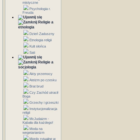
mistyczne
Psychologia r.
Freuda
Religie a
etnologia
Dzień Zaduszny
Etnologia religii
Kult słońca
Sati
Religie a
socjologia
Akty przemocy
Ateizm po czesku
Brat brud
Czy Zachód utracił
Boga
Grzechy i grzeszki
Instytucjonalizacja
religii
McJudaizm -
Kabała dla każdego!
Moda na
wegetarianizm
Mordy rytualne w