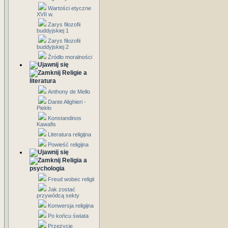
Wartości etyczne
XVII w.
Zarys filozofii
buddyjskiej 1
Zarys filozofii
buddyjskiej 2
Źródło moralności
Religie a
literatura
Anthony de Mello
Dante Alighieri -
Piekło
Konstandinos
Kawafis
Literatura religijna
Powieść religijna
Religia a
psychologia
Freud wobec religii
Jak zostać
przywódcą sekty
Konwersja religijna
Po końcu świata
Przeżycie