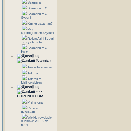
Szamanizm
Szamanizm 2
Szamanizm w
Syberii
Kim jest szaman?
Mity
kosmogoniczne Syberii
Religie Azji i Syberii
- zarys tematu
Szamanizm w
Korei
Totemizm
Teoria totemizmu
Totemizm
Totemizm
Malinowskiego
=>>
CHRONOLOGIA
Prehistoria
Pierwsze
cywilizacje
Wielkie rewolucje
duchowe VII - IV w.
p.n.e