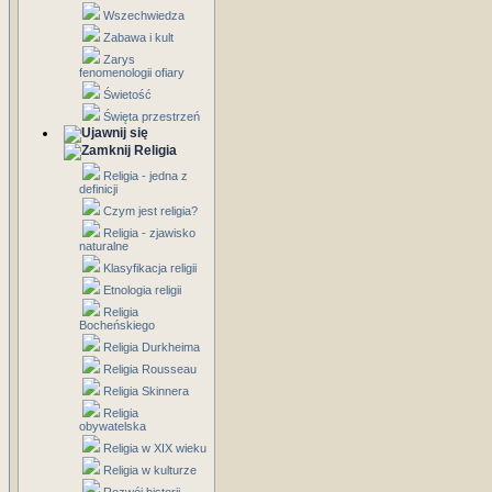
Wszechwiedza
Zabawa i kult
Zarys
fenomenologii ofiary
Świetość
Święta przestrzeń
Religia
Religia - jedna z
definicji
Czym jest religia?
Religia - zjawisko
naturalne
Klasyfikacja religii
Etnologia religii
Religia
Bocheńskiego
Religia Durkheima
Religia Rousseau
Religia Skinnera
Religia
obywatelska
Religia w XIX wieku
Religia w kulturze