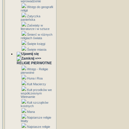
wprowadzenie
Wstęp do geografii
religii
Zatyczka
panieńska
Zaświaty w
literaturze i w sztuce
Śmierć w różnych
religiach świata
Święte księgi
Święte miasta
=>>
RELIGIE PIERWOTNE
Wstęp - Religie
pierwotne
Huna i Roa
Kult Macierzy
Kult przodków we
współczesnym
Wietnamie
Kult szczątków
kostnych
Mana
Najstarsze religie
Malty
Najstasze religie