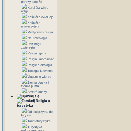
dobrzy albo źli
Karol Darwin o
religii
Kościół a ewolucja
Kościół a
uniwersytety
Medycyna i religia
Neuroteologia
Pan Bóg i
zwierzęta
Religia i geny
Religia i moralność
Religie a ekologia
Teologia Newtona
Vetulani o wierze
Ziemia płaska i
ziemia pusta
Śmierć duszy
Religia a
turystyka
Od pielgrzyma do
turysty
Tanatoturystyka
Turystyka
pielgrzymkowa -