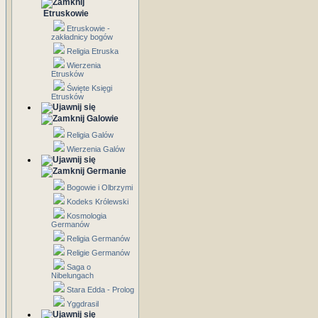
Etruskowie
Etruskowie -
zakładnicy bogów
Religia Etruska
Wierzenia
Etrusków
Święte Księgi
Etrusków
Galowie
Religia Galów
Wierzenia Galów
Germanie
Bogowie i Olbrzymi
Kodeks Królewski
Kosmologia
Germanów
Religia Germanów
Religie Germanów
Saga o
Nibelungach
Stara Edda - Prolog
Yggdrasil