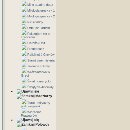
Mit o upadku dusz
Mitologia grecka - 1
Mitologia grecka - 2
Nić Ariadny
Orfeusz i orfizm
Pelazgijski mit o
stworzeniu
Platoński mit
Prometeusz
Religijność Greków
Starożytne misteria
Tajemnica Krety
Wróżbiarstwo w
Grecji
Świat homerycki
Świątynia Artemidy
Madziarzy
Turul - mityczny
ptak węgierski
Wierzenia
Prawęgrów
Połowcy