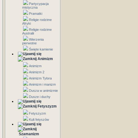
Partycypacja
mistyczna
Pramatki
Religie rodzime
Afryki
Religie rodzime
Australii
Wierzenia
pierwotne
Święte kamienie
Animizm
Animizm
Animizm 2
Animizm Tylora
Animizm i manizm
Dusza w animizmie
Dusze i duchy
Fetyszyzm
Fetyszyzm
Kult fetyszów
Szamanizm