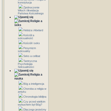
konstytucja
Zjednoczenie
Włoch i likwidacja
Państwa Kościelnego
Religie a
seks
Heloiza i Abelard
Kościół a
seksualność
Kościół i seks
Pesymizm
seksualny
Seks a celibat
Tantryczna
Psychologia
Seksualności
Religia a
nauka
Bóg a inteligencja
Choroba a religia w
antyku
Chronologia biblijna
Czy przed wielkim
wybuchem był Bóg?
Dlaczego jesteśmy