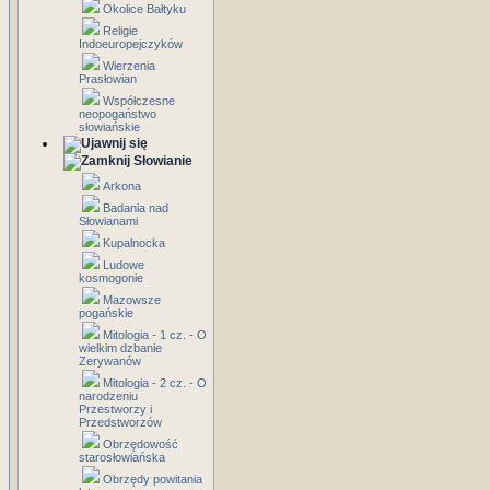
Okolice Bałtyku
Religie
Indoeuropejczyków
Wierzenia
Prasłowian
Współczesne
neopogaństwo
słowiańskie
Słowianie
Arkona
Badania nad
Słowianami
Kupalnocka
Ludowe
kosmogonie
Mazowsze
pogańskie
Mitologia - 1 cz. - O
wielkim dzbanie
Zerywanów
Mitologia - 2 cz. - O
narodzeniu
Przestworzy i
Przedstworzów
Obrzędowość
starosłowiańska
Obrzędy powitania