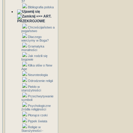
37
Bibliografia polska
=>> ART.
PRZEKROJOWE
Chrześcijaństwo a
pogaństwo
Dlaczego
wierzymy w Boga?
Gramatyka
moralności
Jak rodzili się
bogowie
Kilka słów o New
Age
Neuroteologia
Odrodzenie religii
Piekło w
starożytności
Przechwytywanie
symboli
Psychologiczne
źródła religijności
Płonące rzeki
Pępek świata
Religie w
Starożytności -