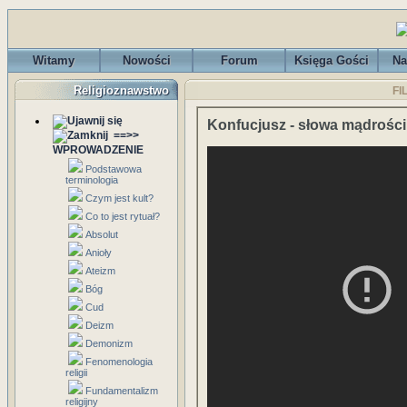
Witamy
Nowości
Forum
Księga Gości
Na
Religioznawstwo
FI
Konfucjusz - słowa mądrości
==>>
WPROWADZENIE
Podstawowa
terminologia
Czym jest kult?
Co to jest rytuał?
Absolut
Anioły
Ateizm
Bóg
Cud
Deizm
Demonizm
Fenomenologia
religii
Fundamentalizm
religijny