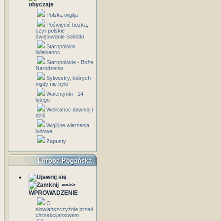
obyczaje
Polska wigilja
Poświęcić bożka,
czyli polskie
świętowanie Sobótki
Staropolska
Wielkanoc
Staropolskie - Boże
Narodzenie
Sylwestry, których
nigdy nie było
Walentynki - 14
lutego
Wielkanoc dawniej i
dziś
Wigilijne wierzenia
ludowe
Zapusty
Europa Pogańska
==>>
WPROWADZENIE
O
słowiańszczyźnie przed
chrześcijaństwem