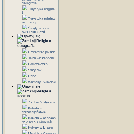
bibliografia
Turystyka religijna
1
Turystyka religijna
we Francji
Świątynie które
warto zobaczyć
Religia a
etnografia
Cmentarze polskie
Jajka wielkanocne
Podłaźniczka
Stary rok
Upiór!
Wampiry i Wilkołaki
Religie a
kobieta
7 kobiet Watykanu
Kobieta w
chrzescijaństwie
Kobieta w czasach
wypraw krzyżowych
Kobiety w Izraelu
Matylda z Canossy