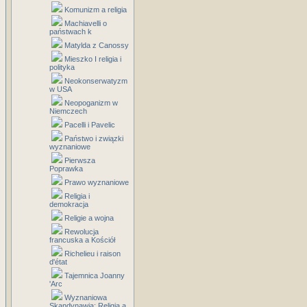
Komunizm a religia
Machiavelli o
państwach k
Matylda z Canossy
Mieszko I religia i
polityka
Neokonserwatyzm
w USA
Neopoganizm w
Niemczech
Pacelli i Pavelic
Państwo i związki
wyznaniowe
Pierwsza
Poprawka
Prawo wyznaniowe
Religia i
demokracja
Religie a wojna
Rewolucja
francuska a Kościół
Richelieu i raison
d'état
Tajemnica Joanny
'Arc
Wyznaniowa
Skandynawia: Religia a