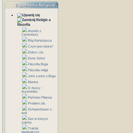
Zagadnienia Religijne
Religie a
filozofia
Anselm z
Cantenbury
Bóg Kartezjusza
Czym jest etyka?
Dobro i zlo
Duns Szkot
Filozofia Boga
Filozofia religii
John Locke o Bogu
Mantra
O duszy -
Arystoteles
Państwo Platona
Problem zła
Schopenhauer o
woli
Sen w którym
żyjemy
Traktat
ateologiczny