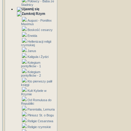
Połowcy - Baba ze
Stadnicy
Rzym
August - Pontifex
Maximus
Boskość cesarzy
Eneida
Hellenizacji religii
rzymskiej
Janus
Kaligula i Żydzi
Kolegium
pontyfików - 1
Kolegium
pontyfików - 2
Kto pierwszy palił
księgi
Kult Kybele w
Rzymie
Od Romulusa do
Republiki
Parentalia, Lemuria
Pliniusz St. o Bogu
Religie Cesarstwa
Religie rzymskie