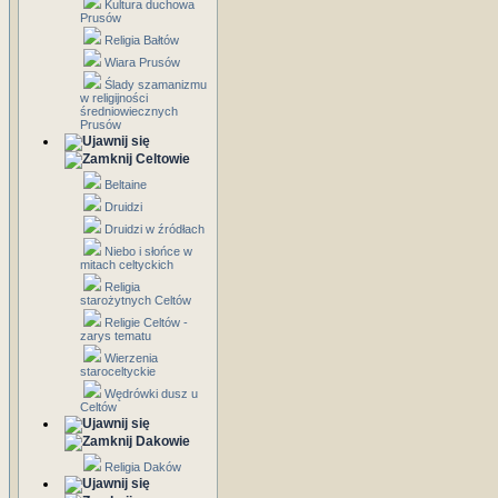
Kultura duchowa
Prusów
Religia Bałtów
Wiara Prusów
Ślady szamanizmu
w religijności
średniowiecznych
Prusów
Celtowie
Beltaine
Druidzi
Druidzi w źródłach
Niebo i słońce w
mitach celtyckich
Religia
starożytnych Celtów
Religie Celtów -
zarys tematu
Wierzenia
staroceltyckie
Wędrówki dusz u
Celtów
Dakowie
Religia Daków