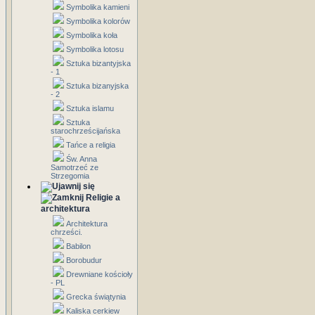
Symbolika kamieni
Symbolika kolorów
Symbolika koła
Symbolika lotosu
Sztuka bizantyjska
- 1
Sztuka bizanyjska
- 2
Sztuka islamu
Sztuka
starochrześcijańska
Tańce a religia
Św. Anna
Samotrzeć ze
Strzegomia
Religie a
architektura
Architektura
chrześci.
Babilon
Borobudur
Drewniane kościoły
- PL
Grecka świątynia
Kaliska cerkiew