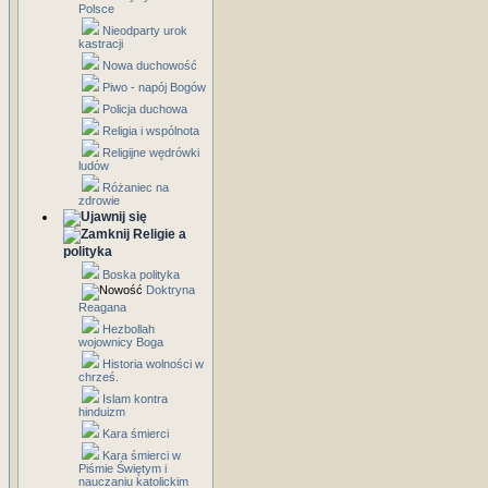
Polsce
Nieodparty urok
kastracji
Nowa duchowość
Piwo - napój Bogów
Policja duchowa
Religia i wspólnota
Religijne wędrówki
ludów
Różaniec na
zdrowie
Religie a
polityka
Boska polityka
Doktryna
Reagana
Hezbollah
wojownicy Boga
Historia wolności w
chrześ.
Islam kontra
hinduizm
Kara śmierci
Kara śmierci w
Piśmie Świętym i
nauczaniu katolickim