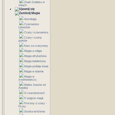
Znaki Zodiaku w
mitach
Magia
Astrologia
Czarownice
Litewskie
Czary i czarownice
Czary i czarty
polskie
Kary za czarymary
Magia a religia
Magia afrykańska
Magia babilońska
Magia podbija świat
Magia w islamie
Magia w
średniowieczu
Matka Joanna od
Aniołów
O czarownicach
O pojęciu magii
Procesy o czary -
Prusy
Sztuka wróżenia