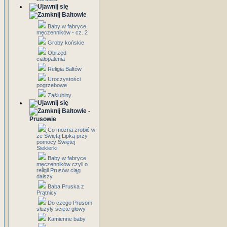
Bałtowie
Baby w fabryce
męczenników - cz. 2
Groby końskie
Obrzęd
ciałopalenia
Religia Bałtów
Uroczystości
pogrzebowe
Zaślubiny
Bałtowie -
Prusowie
Co można zrobić w
ze Świętą Lipką przy
pomocy Świętej
Siekierki
Baby w fabryce
męczenników czyli o
religii Prusów ciąg
dalszy
Baba Pruska z
Prątnicy
Do czego Prusom
służyły ścięte głowy
Kamienne baby