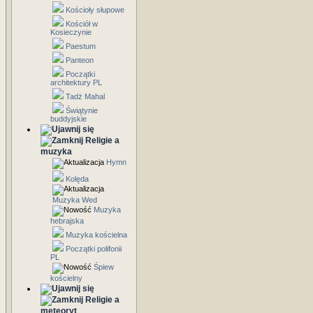
Kościoły słupowe
Kościół w
Kosieczynie
Paestum
Panteon
Początki
architektury PL
Tadż Mahal
Świątynie
buddyjskie
Religie a
muzyka
Hymn
Kolęda
Muzyka Wed
Muzyka
hebrajska
Muzyka kościelna
Początki polifonii
PL
Śpiew
kościelny
Religie a
meteoryt