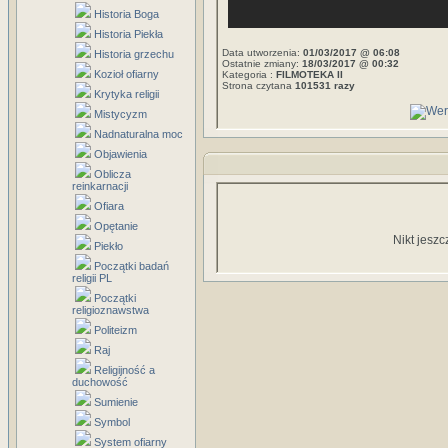
Historia Boga
Historia Piekła
Data utworzenia:
01/03/2017 @ 06:08
Historia grzechu
Ostatnie zmiany:
18/03/2017 @ 00:32
Kozioł ofiarny
Kategoria :
FILMOTEKA II
Strona czytana
101531 razy
Krytyka religii
Mistycyzm
Nadnaturalna moc
Objawienia
Oblicza
reinkarnacji
Ofiara
Opętanie
Nikt jeszc
Piekło
Początki badań
religii PL
Początki
religioznawstwa
Politeizm
Raj
Religijność a
duchowość
Sumienie
Symbol
System ofiarny