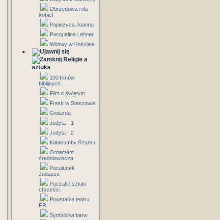
Obrzędowa rola
kobiet
Papieżyca Joanna
Pasqualina Lehner
Wdowy w Kościele
Religie a
sztuka
100 filmów
biblijnych
Film o świętym
Fresk w Staszowie
Gwiazda
Judyta - 1
Judyta - 2
Katakumby Rzymu
Ornament
średniowiecza
Pocałunek
Judasza
Początki sztuki
chrześci.
Powstanie teatru
FR
Symbolika barw