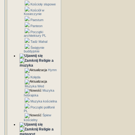
Kościoły słupowe
Kościół w
Kosieczynie
Paestum
Panteon
Początki
architektury PL
Tadż Mahal
Świątynie
buddyjskie
Religie a
muzyka
Hymn
Kolęda
Muzyka Wed
Muzyka
hebrajska
Muzyka kościelna
Początki polifonii
PL
Śpiew
kościelny
Religie a
meteoryt