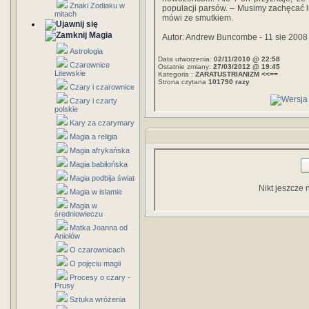
Znaki Zodiaku w
populacji parsów. – Musimy zachęcać lu
mitach
mówi ze smutkiem.
Magia
Autor: Andrew Buncombe - 11 sie 2008
Astrologia
Data utworzenia:
02/11/2010 @ 22:58
Czarownice
Ostatnie zmiany:
27/03/2012 @ 19:45
Litewskie
Kategoria :
ZARATUSTRIANIZM <<==
Strona czytana
101790 razy
Czary i czarownice
Czary i czarty
polskie
Kary za czarymary
Magia a religia
Magia afrykańska
Magia babilońska
Magia podbija świat
Nikt jeszcze 
Magia w islamie
Magia w
średniowieczu
Matka Joanna od
Aniołów
O czarownicach
O pojęciu magii
Procesy o czary -
Prusy
Sztuka wróżenia