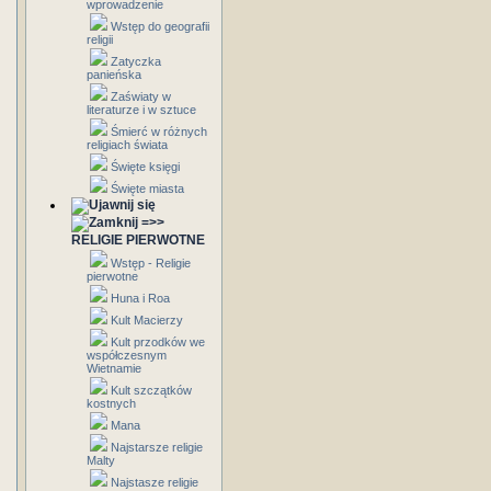
wprowadzenie
Wstęp do geografii
religii
Zatyczka
panieńska
Zaświaty w
literaturze i w sztuce
Śmierć w różnych
religiach świata
Święte księgi
Święte miasta
=>>
RELIGIE PIERWOTNE
Wstęp - Religie
pierwotne
Huna i Roa
Kult Macierzy
Kult przodków we
współczesnym
Wietnamie
Kult szczątków
kostnych
Mana
Najstarsze religie
Malty
Najstasze religie