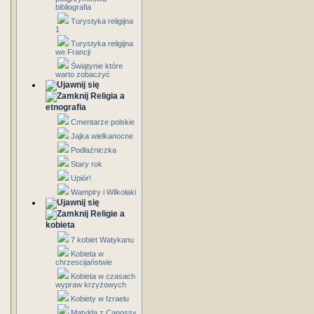
bibliografia
Turystyka religijna
1
Turystyka religijna
we Francji
Świątynie które
warto zobaczyć
Religia a
etnografia
Cmentarze polskie
Jajka wielkanocne
Podłaźniczka
Stary rok
Upiór!
Wampiry i Wilkołaki
Religie a
kobieta
7 kobiet Watykanu
Kobieta w
chrzescijaństwie
Kobieta w czasach
wypraw krzyżowych
Kobiety w Izraelu
Matylda z Canossy