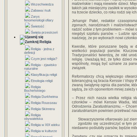
małżeńskie i mają niewiele dzieci. Mię
Wszechwiedza
takich jak miesięczny zasiłek w wysoko
Zabawa i kult
na trzecie dziecko, co roku rodzi się ic
Zarys
fenomenologii ofiary
Jehangir Patel, redaktor czasopism
zgonach, narodzinach i małżeństwac
Świetość
radzić sobie z tym problemem – mówi 
Święta przestrzeń
niegdyś szpitalu parsów. – Ludzie spo
nadzieję, że po wyborach nowi członk
Religia
Kwestie, które poruszane będą w d
Religia - jedna z
wielkości populacji parsów. Kluczo
definicji
Tradycjonaliści twierdzą, że nikt ur
Czym jest religia?
religię. Uważają też, że tylko dzieci 
wspólnoty, mogą być uznane za parsów
Religia - zjawisko
związek.
naturalne
Klasyfikacja religii
Reformatorzy chcą większego otwarci
tolerancyjną są bracia Kerssie i Visp
Etnologia religii
zwaną świątynię ognia dla parsów, któ
Religia
sądzą, że ich oponentom mniej zależy na
Bocheńskiego
Religia Durkheima
– Przez nich nasza wielka religia s
członków – mówi Kerssie Wadia, któ
Religia Rousseau
Odrodzenia Zaratustrianizmu. – Chcemy
Religia Skinnera
zaratustrianizm powinien przetrwać nawe
Religia
obywatelska
Stowarzyszenie ofiarowało już zie
zgodziło się uczestniczyć w tym p
Religia w XIX wieku
niedawno poślubiły parsów, będzie mil
Religia w kulturze
Zapytany, czy nie oznacza to zmiany