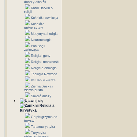
dobrzy albo źli
Karol Darwin o
religii
Kościół a ewolucja
Kościół a
uniwersytety
Medycyna i religia
Neuroteologia
Pan Bóg i
zwierzęta
Religia i geny
Religia i moralność
Religie a ekologia
Teologia Newtona
Vetulani o wierze
Ziemia płaska i
ziemia pusta
Śmierć duszy
Religia a
turystyka
Od pielgrzyma do
turysty
Tanatoturystyka
Turystyka
pielgrzymkowa -