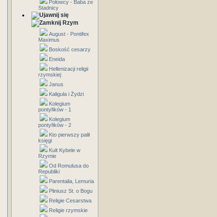
Połowcy - Baba ze
Stadnicy
Rzym
August - Pontifex
Maximus
Boskość cesarzy
Eneida
Hellenizacji religii
rzymskiej
Janus
Kaligula i Żydzi
Kolegium
pontyfików - 1
Kolegium
pontyfików - 2
Kto pierwszy palił
księgi
Kult Kybele w
Rzymie
Od Romulusa do
Republiki
Parentalia, Lemuria
Pliniusz St. o Bogu
Religie Cesarstwa
Religie rzymskie