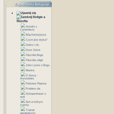
Zagadnienia Religijne
Religie a
filozofia
Anselm z
Cantenbury
Bóg Kartezjusza
Czym jest etyka?
Dobro i zlo
Duns Szkot
Filozofia Boga
Filozofia religii
John Locke o Bogu
Mantra
O duszy -
Arystoteles
Państwo Platona
Problem zła
Schopenhauer o
woli
Sen w którym
żyjemy
Traktat
ateologiczny