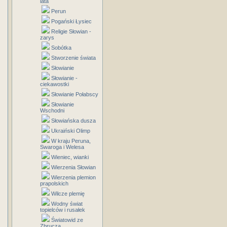
lata
Perun
Pogański Łysiec
Religie Słowian -
zarys
Sobótka
Stworzenie świata
Słowianie
Słowianie -
ciekawostki
Słowianie Połabscy
Słowianie
Wschodni
Słowiańska dusza
Ukraiński Olimp
W kraju Peruna,
Swaroga i Welesa
Wieniec, wianki
Wierzenia Słowian
Wierzenia plemion
prapolskich
Wilcze plemię
Wodny świat
topielców i rusałek
Światowid ze
Zbrucza