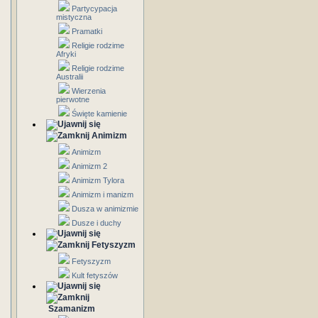
Partycypacja
mistyczna
Pramatki
Religie rodzime
Afryki
Religie rodzime
Australii
Wierzenia
pierwotne
Święte kamienie
Animizm
Animizm
Animizm 2
Animizm Tylora
Animizm i manizm
Dusza w animizmie
Dusze i duchy
Fetyszyzm
Fetyszyzm
Kult fetyszów
Szamanizm