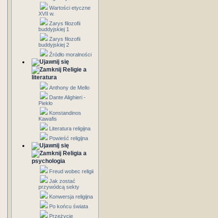
Wartości etyczne
XVII w.
Zarys filozofii
buddyjskiej 1
Zarys filozofii
buddyjskiej 2
Źródło moralności
Religie a
literatura
Anthony de Mello
Dante Alighieri -
Piekło
Konstandinos
Kawafis
Literatura religijna
Powieść religijna
Religia a
psychologia
Freud wobec religii
Jak zostać
przywódcą sekty
Konwersja religijna
Po końcu świata
Przeżycie