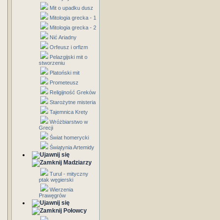
Mit o upadku dusz
Mitologia grecka - 1
Mitologia grecka - 2
Nić Ariadny
Orfeusz i orfizm
Pelazgijski mit o
stworzeniu
Platoński mit
Prometeusz
Religijność Greków
Starożytne misteria
Tajemnica Krety
Wróżbiarstwo w
Grecji
Świat homerycki
Świątynia Artemidy
Madziarzy
Turul - mityczny
ptak węgierski
Wierzenia
Prawęgrów
Połowcy