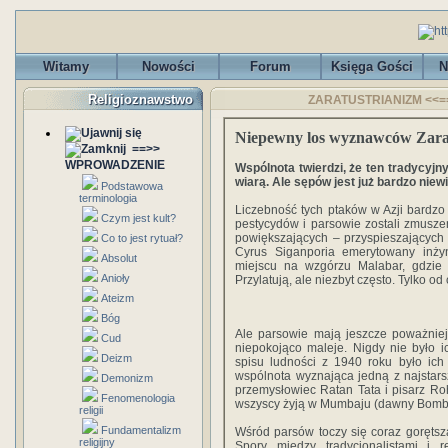
Witamy
Nowości
Forum
Księga Gości
N
Religioznawstwo
ZARATUSTRIANIZM <<== 
Niepewny los wyznawców Zara
==>>
WPROWADZENIE
Wspólnota twierdzi, że ten tradycyjny
wiarą. Ale sępów jest już bardzo niewi
Podstawowa
terminologia
Liczebność tych ptaków w Azji bardz
Czym jest kult?
pestycydów i parsowie zostali zmusze
powiększających – przyspieszających
Co to jest rytuał?
Cyrus Siganporia emerytowany inż
Absolut
miejscu na wzgórzu Malabar, gdzie 
Anioły
Przylatują, ale niezbyt często. Tylko od
Ateizm
Bóg
Ale parsowie mają jeszcze poważniej
Cud
niepokojąco maleje. Nigdy nie było ic
Deizm
spisu ludności z 1940 roku było ich
wspólnota wyznająca jedną z najstarszy
Demonizm
przemysłowiec Ratan Tata i pisarz Rohi
Fenomenologia
wszyscy żyją w Mumbaju (dawny Bomba
religii
Fundamentalizm
Wśród parsów toczy się coraz goręts
religijny
Spory między tradycjonalistami i 