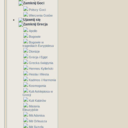
Goci
Polscy Goci
Wierzenia Gotów
Grecja
Apollo
Bogowie
Bogowie w
tragediach Eurypidesa
Dionizje
Grecja i Egipt
Grecka świątynia
Hermes Kylleński
Hestia i Westa
Kadmos i Harmonia
Kosmogonia
Kult Asklepiosa w
Grecji
Kult Kabirów
Misteria
Eleuzyjskie
Mit Adonisa
Mit Orfeusza
Mit Syzyfa