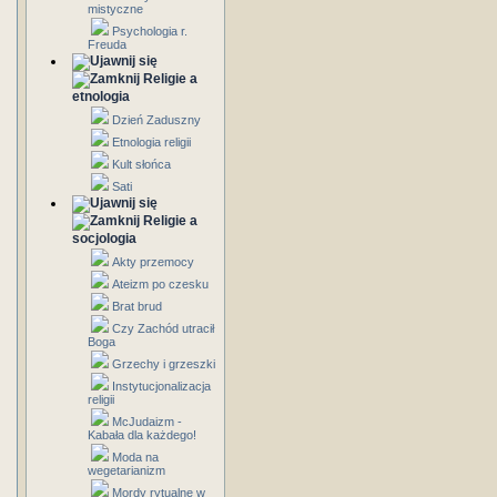
mistyczne
Psychologia r.
Freuda
Religie a
etnologia
Dzień Zaduszny
Etnologia religii
Kult słońca
Sati
Religie a
socjologia
Akty przemocy
Ateizm po czesku
Brat brud
Czy Zachód utracił
Boga
Grzechy i grzeszki
Instytucjonalizacja
religii
McJudaizm -
Kabała dla każdego!
Moda na
wegetarianizm
Mordy rytualne w