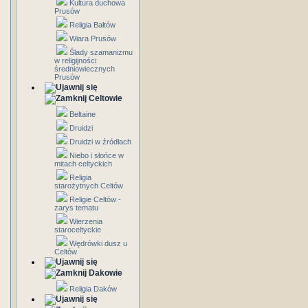
Kultura duchowa
Prusów
Religia Bałtów
Wiara Prusów
Ślady szamanizmu
w religijności
średniowiecznych
Prusów
Celtowie
Beltaine
Druidzi
Druidzi w źródłach
Niebo i słońce w
mitach celtyckich
Religia
starożytnych Celtów
Religie Celtów -
zarys tematu
Wierzenia
staroceltyckie
Wędrówki dusz u
Celtów
Dakowie
Religia Daków