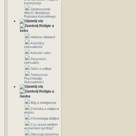
konstytucja
Zjednoczenie
Włoch i likwidacja
Państwa Kościelnego
Religie a
seks
Heloiza i Abelard
Kościół a
seksualność
Kościół i seks
Pesymizm
seksualny
Seks a celibat
Tantryczna
Psychologia
Seksualności
Religia a
nauka
Bóg a inteligencja
Choroba a religia w
antyku
Chronologia biblijna
Czy przed wielkim
wybuchem był Bóg?
Dlaczego jesteśmy