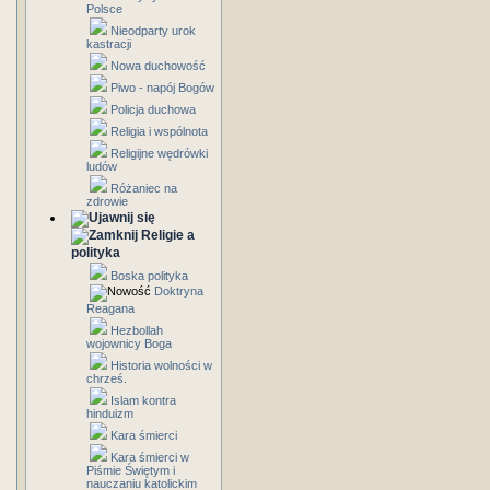
Polsce
Nieodparty urok
kastracji
Nowa duchowość
Piwo - napój Bogów
Policja duchowa
Religia i wspólnota
Religijne wędrówki
ludów
Różaniec na
zdrowie
Religie a
polityka
Boska polityka
Doktryna
Reagana
Hezbollah
wojownicy Boga
Historia wolności w
chrześ.
Islam kontra
hinduizm
Kara śmierci
Kara śmierci w
Piśmie Świętym i
nauczaniu katolickim