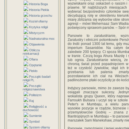
wyzwiskami oraz oskarżeń o rasizm i s
Historia Boga
prawne. W najbliższych miesiącac
Historia Piekła
wybierać bezpośrednio członków swej
decydującą rolę w określeniu kieru
Historia grzechu
miarę zbliżania się wyborów obie stron
Kozioł ofiarny
agresji – mówi Mehernaaz Sam Wadia,
Krytyka religii
poświęcony sprawom parsów. – Spór mię
Mistycyzm
Parsowie to zaratustrianie, wyz
Nadnaturalna moc
Zaratustry i etniczni potomkowie Persów
do Indii ponad 1300 lat temu, gdy muz
Objawienia
imperium Sasanidów. Na całym świ
Oblicza
zaledwie 200 tysięcy. Ci spoza Mumba
reinkarnacji
w Iranie. Czczą boga Ahura Mazdę i 
Ofiara
lub ognia. Zaratustrianie wierzą, ż
chronią świat przed popadnięciem w
Opętanie
też w czystość żywiołów, stąd ich t
Piekło
grzebania lub palenia zmarł
pozostawianie ich ciał na Wieżach
Początki badań
padlinożerne ptaki oczyściły je do kości
religii PL
Początki
Indyjscy parsowie, mimo że zawsze był
religioznawstwa
osiągali znaczące sukcesy. Jedn
Politeizm
wokalista grupy Queen, który napraw
Farroukh Bulsara i uczył się w szkole 
Raj
Peter's w Mumbaju, a wielu par
Religijność a
wysokie pozycje w rządzie, biznesie i
duchowość
przemysłowców Godrej – znana z 
Sumienie
filantropijnych w Mumbaju – to parsowi
marszałek Sam Manekshaw, zmarły nieda
Symbol
System ofiarny
Parsowie, zamożniejsi i lepiej wykszta