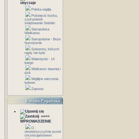
obyczaje
Polska wigilja
Poświęcić bożka,
czyli polskie
świętowanie Sobótki
Staropolska
Wielkanoc
Staropolskie - Boże
Narodzenie
Sylwestry, których
nigdy nie było
Walentynki - 14
lutego
Wielkanoc dawniej i
dziś
Wigilijne wierzenia
ludowe
Zapusty
Europa Pogańska
==>>
WPROWADZENIE
O
słowiańszczyźnie przed
chrześcijaństwem