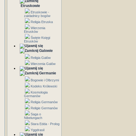
Etruskowie
Etruskowie -
zakładnicy bogów
Religia Etruska
Wierzenia
Etrusków
Święte Księgi
Etrusków
Galowie
Religia Galów
Wierzenia Galów
Germanie
Bogowie i Olbrzymi
Kodeks Królewski
Kosmologia
Germanów
Religia Germanów
Religie Germanów
Saga o
Nibelungach
Stara Edda - Prolog
Yggdrasil