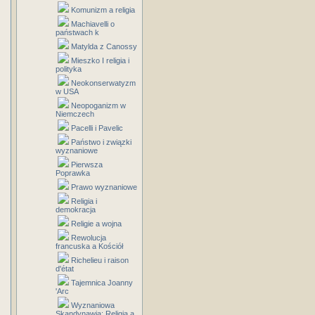
Komunizm a religia
Machiavelli o
państwach k
Matylda z Canossy
Mieszko I religia i
polityka
Neokonserwatyzm
w USA
Neopoganizm w
Niemczech
Pacelli i Pavelic
Państwo i związki
wyznaniowe
Pierwsza
Poprawka
Prawo wyznaniowe
Religia i
demokracja
Religie a wojna
Rewolucja
francuska a Kościół
Richelieu i raison
d'état
Tajemnica Joanny
'Arc
Wyznaniowa
Skandynawia: Religia a