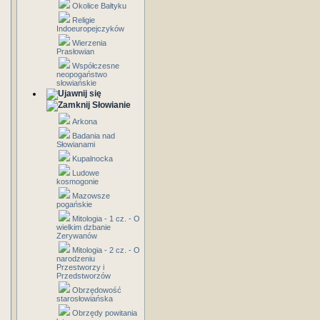
Okolice Bałtyku
Religie
Indoeuropejczyków
Wierzenia
Prasłowian
Współczesne
neopogaństwo
słowiańskie
Słowianie
Arkona
Badania nad
Słowianami
Kupalnocka
Ludowe
kosmogonie
Mazowsze
pogańskie
Mitologia - 1 cz. - O
wielkim dzbanie
Zerywanów
Mitologia - 2 cz. - O
narodzeniu
Przestworzy i
Przedstworzów
Obrzędowość
starosłowiańska
Obrzędy powitania