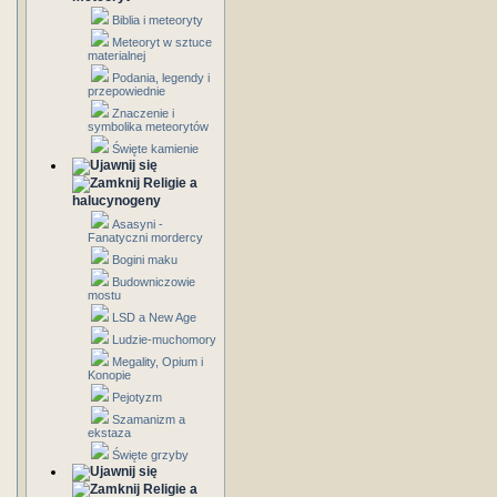
Biblia i meteoryty
Meteoryt w sztuce
materialnej
Podania, legendy i
przepowiednie
Znaczenie i
symbolika meteorytów
Święte kamienie
Religie a
halucynogeny
Asasyni -
Fanatyczni mordercy
Bogini maku
Budowniczowie
mostu
LSD a New Age
Ludzie-muchomory
Megality, Opium i
Konopie
Pejotyzm
Szamanizm a
ekstaza
Święte grzyby
Religie a