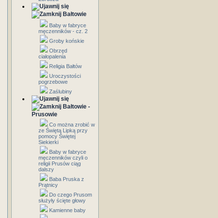
Bałtowie
Baby w fabryce
męczenników - cz. 2
Groby końskie
Obrzęd
ciałopalenia
Religia Bałtów
Uroczystości
pogrzebowe
Zaślubiny
Bałtowie -
Prusowie
Co można zrobić w
ze Świętą Lipką przy
pomocy Świętej
Siekierki
Baby w fabryce
męczenników czyli o
religii Prusów ciąg
dalszy
Baba Pruska z
Prątnicy
Do czego Prusom
służyły ścięte głowy
Kamienne baby