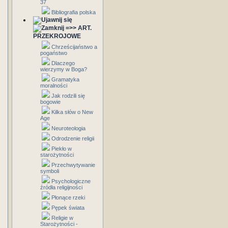
37
Bibliografia polska
=>> ART.
PRZEKROJOWE
Chrześcijaństwo a
pogaństwo
Dlaczego
wierzymy w Boga?
Gramatyka
moralności
Jak rodzili się
bogowie
Kilka słów o New
Age
Neuroteologia
Odrodzenie religii
Piekło w
starożytności
Przechwytywanie
symboli
Psychologiczne
źródła religijności
Płonące rzeki
Pępek świata
Religie w
Starożytności -