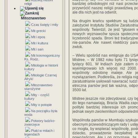
Rozwój historii
bardziej ortodoksyjni niż nasi przeci
religii
przywrócić naszej religii prawdziwą po
ale dla nich jest na odwrót.
Mitoznawstwo
Na drugim krańcu spektrum są ludzie
Czas święty i mity
założyciel Instytutu Studiów Zaratustr
wspólnoty. Twierdzi, że jest "głosem
Mit grecki
nowych wyznawców spoza społecznośc
Mit i epos
liczebność spada. Broni też tradycyj
nie-parsów. Ale nawet niektórzy par
Mit i kultura
zwłok.
Mit i sen
– Wielu spośród nas emigruje do USA, W
Mit kosmogoniczny
Ks. Rodz.
Mistree. – W 1982 roku było 71 tysięc
tysięcy 601. W Indiach żyje zatem o
Mitologia w historii
wyemigrowało ich więcej niż 2000. 
kultury
wspólnoty odrobinę maleje. Ale 
Mitologie Czarnej
rozwiązaniem. Podkreśla, że religia ni
Afryki
zaratustrianie usiłowali nawracać ludz
Mitoznawstwo
etniczna parsów jest tak ważna, odpow
starożytne
3500 lat.
Mity - część
Mistree jeszcze nie zdecydował, czy bę
kultury
do tego namawiają. Bracia Wadia zapo
Mity o potopie
polityki bardziej interesuje ich pro
Na początku była
jednak swym zwolennikom odpowiedni
woda
Wspólnota parsów w Mumbaju szykuje si
Potwory ludzko-
obecnym przewodniczącym rady i ustępuj
zwierzęce
co mogła, by wspierać wspólnotę, podej
Ptaki w mitach i
dziecko, prowadzenie bezpłatnej k
legendach
nowożeńcom. Ale i on przyznaje, że 