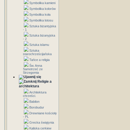
Symbolika kamieni
Symbolika kolorów
Symbolika koła
Symbolika lotosu
Sztuka bizantyjska
- 1
Sztuka bizanyjska
- 2
Sztuka islamu
Sztuka
starochrześcijańska
Tańce a religia
Św. Anna
Samotrzeć ze
Strzegomia
Religie a
architektura
Architektura
chrześci.
Babilon
Borobudur
Drewniane kościoły
- PL
Grecka świątynia
Kaliska cerkiew