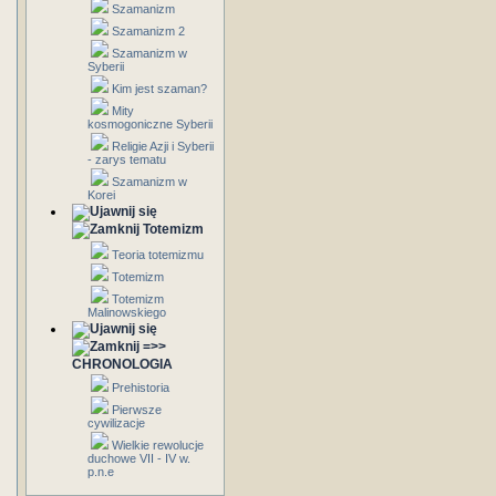
Szamanizm
Szamanizm 2
Szamanizm w
Syberii
Kim jest szaman?
Mity
kosmogoniczne Syberii
Religie Azji i Syberii
- zarys tematu
Szamanizm w
Korei
Totemizm
Teoria totemizmu
Totemizm
Totemizm
Malinowskiego
=>>
CHRONOLOGIA
Prehistoria
Pierwsze
cywilizacje
Wielkie rewolucje
duchowe VII - IV w.
p.n.e