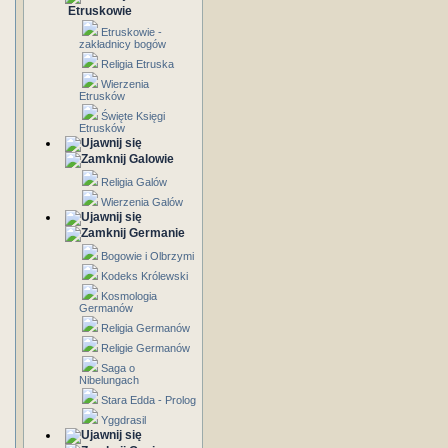
Etruskowie
Etruskowie -
zakładnicy bogów
Religia Etruska
Wierzenia
Etrusków
Święte Księgi
Etrusków
Galowie
Religia Galów
Wierzenia Galów
Germanie
Bogowie i Olbrzymi
Kodeks Królewski
Kosmologia
Germanów
Religia Germanów
Religie Germanów
Saga o
Nibelungach
Stara Edda - Prolog
Yggdrasil