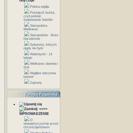
obyczaje
Polska wigilja
Poświęcić bożka,
czyli polskie
świętowanie Sobótki
Staropolska
Wielkanoc
Staropolskie - Boże
Narodzenie
Sylwestry, których
nigdy nie było
Walentynki - 14
lutego
Wielkanoc dawniej i
dziś
Wigilijne wierzenia
ludowe
Zapusty
Europa Pogańska
==>>
WPROWADZENIE
O
słowiańszczyźnie przed
chrześcijaństwem