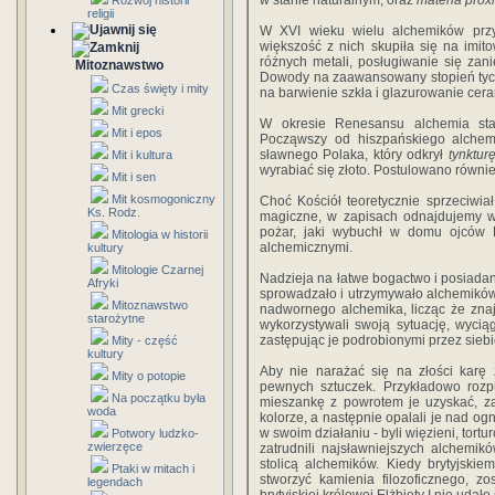
w stanie naturalnym, oraz
materia prox
Rozwój historii
religii
W XVI wieku wielu alchemików przyz
większość z nich skupiła się na imit
różnych metali, posługiwanie się zan
Mitoznawstwo
Dowody na zaawansowany stopień tych
Czas święty i mity
na barwienie szkła i glazurowanie cera
Mit grecki
W okresie Renesansu alchemia sta
Mit i epos
Począwszy od hiszpańskiego alchemi
sławnego Polaka, który odkrył
tynktur
Mit i kultura
wyrabiać się złoto. Postulowano równie
Mit i sen
Mit kosmogoniczny
Choć Kościół teoretycznie sprzeciwia
Ks. Rodz.
magiczne, w zapisach odnajdujemy w
pożar, jaki wybuchł w domu ojców 
Mitologia w historii
alchemicznymi.
kultury
Mitologie Czarnej
Nadzieja na łatwe bogactwo i posiadan
Afryki
sprowadzało i utrzymywało alchemików
Mitoznawstwo
nadwornego alchemika, licząc że zna
starożytne
wykorzystywali swoją sytuację, wycią
zastępując je podrobionymi przez siebi
Mity - część
kultury
Aby nie narażać się na złości karę 
Mity o potopie
pewnych sztuczek. Przykładowo rozp
Na początku była
mieszankę z powrotem je uzyskać, zan
woda
kolorze, a następnie opalali je nad og
w swoim działaniu - byli więzieni, tor
Potwory ludzko-
zwierzęce
zatrudnili najsławniejszych alchemi
stolicą alchemików. Kiedy brytyjski
Ptaki w mitach i
stworzyć kamienia filozoficznego, z
legendach