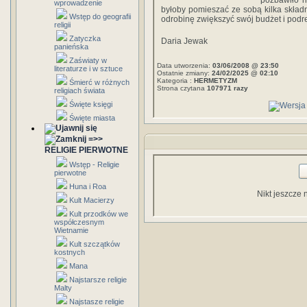
pozbawiło 
wprowadzenie
byłoby pomieszać ze sobą kilka składn
Wstęp do geografii
odrobinę zwiększyć swój budżet i podr
religii
Zatyczka
Daria Jewak
panieńska
Zaświaty w
Data utworzenia:
03/06/2008 @ 23:50
literaturze i w sztuce
Ostatnie zmiany:
24/02/2025 @ 02:10
Kategoria :
HERMETYZM
Śmierć w różnych
Strona czytana
107971 razy
religiach świata
Święte księgi
Święte miasta
=>>
RELIGIE PIERWOTNE
Wstęp - Religie
pierwotne
Huna i Roa
Nikt jeszcze 
Kult Macierzy
Kult przodków we
współczesnym
Wietnamie
Kult szczątków
kostnych
Mana
Najstarsze religie
Malty
Najstasze religie