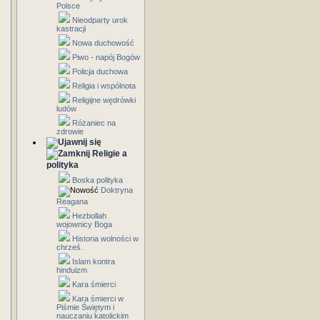
Polsce
Nieodparty urok
kastracji
Nowa duchowość
Piwo - napój Bogów
Policja duchowa
Religia i wspólnota
Religijne wędrówki
ludów
Różaniec na
zdrowie
Religie a
polityka
Boska polityka
Doktryna
Reagana
Hezbollah
wojownicy Boga
Historia wolności w
chrześ.
Islam kontra
hinduizm
Kara śmierci
Kara śmierci w
Piśmie Świętym i
nauczaniu katolickim