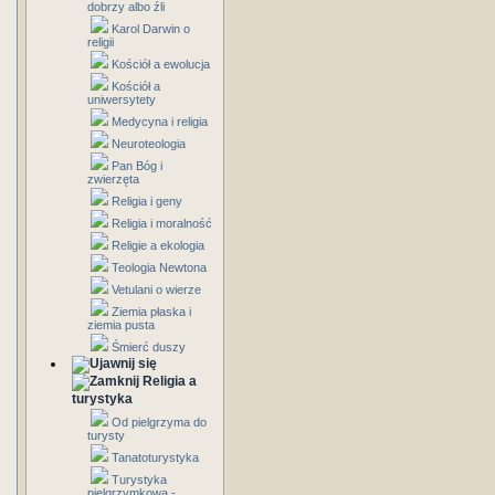
dobrzy albo źli
Karol Darwin o
religii
Kościół a ewolucja
Kościół a
uniwersytety
Medycyna i religia
Neuroteologia
Pan Bóg i
zwierzęta
Religia i geny
Religia i moralność
Religie a ekologia
Teologia Newtona
Vetulani o wierze
Ziemia płaska i
ziemia pusta
Śmierć duszy
Religia a
turystyka
Od pielgrzyma do
turysty
Tanatoturystyka
Turystyka
pielgrzymkowa -