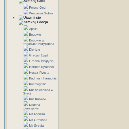
Goci
Polscy Goci
Wierzenia Gotów
Grecja
Apollo
Bogowie
Bogowie w
tragediach Eurypidesa
Dionizje
Grecja i Egipt
Grecka świątynia
Hermes Kylleński
Hestia i Westa
Kadmos i Harmonia
Kosmogonia
Kult Asklepiosa w
Grecji
Kult Kabirów
Misteria
Eleuzyjskie
Mit Adonisa
Mit Orfeusza
Mit Syzyfa