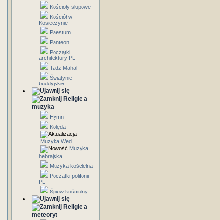
Kościoły słupowe
Kościół w
Kosieczynie
Paestum
Panteon
Początki
architektury PL
Tadż Mahal
Świątynie
buddyjskie
Religie a
muzyka
Hymn
Kolęda
Muzyka Wed
Muzyka
hebrajska
Muzyka kościelna
Początki polifonii
PL
Śpiew kościelny
Religie a
meteoryt