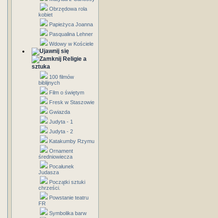
Obrzędowa rola
kobiet
Papieżyca Joanna
Pasqualina Lehner
Wdowy w Kościele
Religie a
sztuka
100 filmów
biblijnych
Film o świętym
Fresk w Staszowie
Gwiazda
Judyta - 1
Judyta - 2
Katakumby Rzymu
Ornament
średniowiecza
Pocałunek
Judasza
Początki sztuki
chrześci.
Powstanie teatru
FR
Symbolika barw