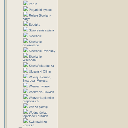
Perun
Pogański Łysiec
Religie Słowian -
zarys
Sobótka
Stworzenie świata
Słowianie
Słowianie -
ciekawostki
Słowianie Połabscy
Słowianie
Wschodni
Słowiańska dusza
Ukraiński Olimp
W kraju Peruna,
Swaroga i Welesa
Wieniec, wianki
Wierzenia Słowian
Wierzenia plemion
prapolskich
Wilcze plemię
Wodny świat
topielców i rusałek
Światowid ze
Zbrucza