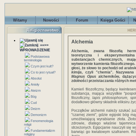
Witamy
Nowości
Forum
Księga Gości
N
Religioznawstwo
HERM
Alchemia
==>>
WPROWADZENIE
Alchemia, zwana filozofią herm
teoretyczna i eksperymental
Podstawowa
substancjach chemicznych, maj
terminologia
wytworzenie kamienia filozoficznego. 
Czym jest kult?
głosi, że słowo to pochodzi od arabs
kimija
, czyli "chemia". Nazywana 
Co to jest rytuał?
Magnus Opus
alchemików, dążącyc
Absolut
zdolności przeistaczania różnych meta
Anioły
Kamień filozoficzny, będący kwintese
Ateizm
substancja, mająca wszystkie "pospol
Bóg
filozoficzny,
lapis philosophorum, spir
dodatkowo główny składnik eliksiru ży
Cud
Deizm
Początków alchemii należy szukać ju
"czarnej ziemi", gdzie egipski bóg mą
Demonizm
umożliwiającą wyrabianie złota. Zło
Fenomenologia
zdrowie, dlatego właśnie tajemnic
religii
strzeżonych. Egipcjanie nauczyli się wy
Fundamentalizm
barwiąc go kwiatowym szafranem. Rów
religijny