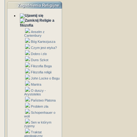
Zagadnienia Religijne
Religie a
filozofia
Anselm z
Cantenbury
Bóg Kartezjusza
Czym jest etyka?
Dobro i zlo
Duns Szkot
Filozofia Boga
Filozofia religii
John Locke o Bogu
Mantra
O duszy -
Arystoteles
Państwo Platona
Problem zła
Schopenhauer o
woli
Sen w którym
żyjemy
Traktat
ateologiczny