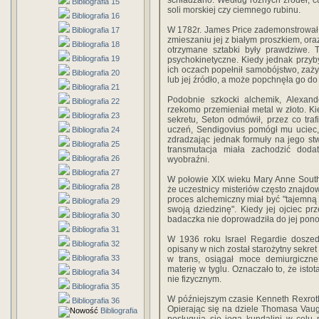
schładzano. Według różnych źródeł, 
Bibliografia 15
soli morskiej czy ciemnego rubinu.
Bibliografia 16
W 1782r. James Price zademonstrował 
Bibliografia 17
zmieszaniu jej z białym proszkiem, ora
Bibliografia 18
otrzymane sztabki były prawdziwe. T
Bibliografia 19
psychokinetyczne. Kiedy jednak przyb
ich oczach popełnił samobójstwo, zaży
Bibliografia 20
lub jej źródło, a może popchnęła go
Bibliografia 21
Podobnie szkocki alchemik, Alexand
Bibliografia 22
rzekomo przemieniał metal w złoto. Ki
Bibliografia 23
sekretu, Seton odmówił, przez co traf
uczeń, Sendigovius pomógł mu uciec,
Bibliografia 24
zdradzając jednak formuły na jego stw
Bibliografia 25
transmutacja miała zachodzić doda
Bibliografia 26
wyobraźni.
Bibliografia 27
W połowie XIX wieku Mary Anne Sout
Bibliografia 28
że uczestnicy misteriów często znajdow
proces alchemiczny miał być "tajemn
Bibliografia 29
swoją dziedzinę". Kiedy jej ojciec prz
Bibliografia 30
badaczka nie doprowadziła do jej po
Bibliografia 31
W 1936 roku Israel Regardie doszedł
Bibliografia 32
opisany w nich został starożytny sekre
Bibliografia 33
w trans, osiągał moce demiurgiczn
materię w tyglu. Oznaczało to, że isto
Bibliografia 34
nie fizycznym.
Bibliografia 35
W późniejszym czasie Kenneth Rexroth 
Bibliografia 36
Opierając się na dziele Thomasa Vaugh
Bibliografia