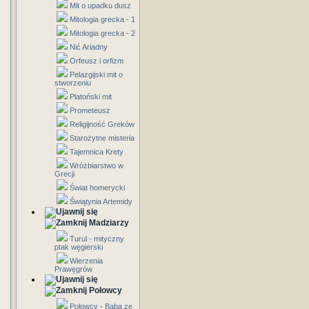
Mit o upadku dusz
Mitologia grecka - 1
Mitologia grecka - 2
Nić Ariadny
Orfeusz i orfizm
Pelazgijski mit o
stworzeniu
Platoński mit
Prometeusz
Religijność Greków
Starożytne misteria
Tajemnica Krety
Wróżbiarstwo w
Grecji
Świat homerycki
Świątynia Artemidy
Madziarzy
Turul - mityczny
ptak węgierski
Wierzenia
Prawęgrów
Połowcy
Połowcy - Baba ze