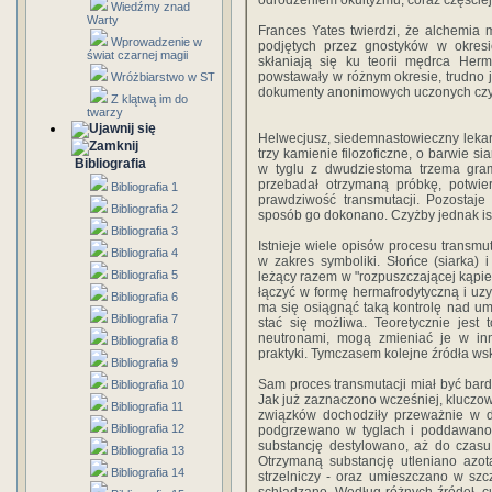
odrodzeniem okultyzmu, coraz częściej s
Wiedźmy znad
Warty
Frances Yates twierdzi, że alchemia m
Wprowadzenie w
podjętych przez gnostyków w okresi
świat czarnej magii
skłaniają się ku teorii mędrca He
powstawały w różnym okresie, trudno j
Wróżbiarstwo w ST
dokumenty anonimowych uczonych czy
Z klątwą im do
twarzy
Helwecjusz, siedemnastowieczny lekarz
trzy kamienie filozoficzne, o barwie sia
Bibliografia
w tyglu z dwudziestoma trzema grama
przebadał otrzymaną próbkę, potwierd
Bibliografia 1
prawdziwość transmutacji. Pozostaje
Bibliografia 2
sposób go dokonano. Czyżby jednak istn
Bibliografia 3
Istnieje wiele opisów procesu transmut
Bibliografia 4
w zakres symboliki. Słońce (siarka) i
Bibliografia 5
leżący razem w "rozpuszczającej kąpie
łączyć w formę hermafrodytyczną i uzy
Bibliografia 6
ma się osiągnąć taką kontrolę nad u
Bibliografia 7
stać się możliwa. Teoretycznie jest 
neutronami, mogą zmieniać je w in
Bibliografia 8
praktyki. Tymczasem kolejne źródła ws
Bibliografia 9
Sam proces transmutacji miał być bar
Bibliografia 10
Jak już zaznaczono wcześniej, kluczowy
Bibliografia 11
związków dochodziły przeważnie w d
Bibliografia 12
podgrzewano w tyglach i poddawano 
substancję destylowano, aż do czasu
Bibliografia 13
Otrzymaną substancję utleniano azot
Bibliografia 14
strzelniczy - oraz umieszczano w sz