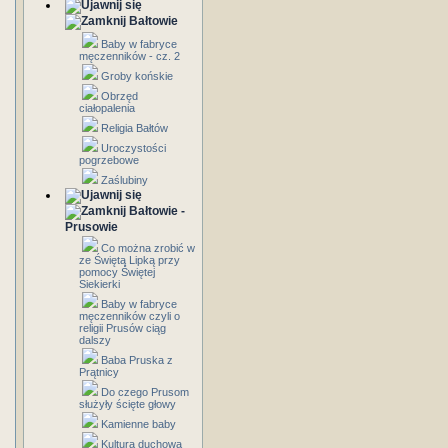
Bałtowie
Baby w fabryce
męczenników - cz. 2
Groby końskie
Obrzęd
ciałopalenia
Religia Bałtów
Uroczystości
pogrzebowe
Zaślubiny
Bałtowie -
Prusowie
Co można zrobić w
ze Świętą Lipką przy
pomocy Świętej
Siekierki
Baby w fabryce
męczenników czyli o
religii Prusów ciąg
dalszy
Baba Pruska z
Prątnicy
Do czego Prusom
służyły ścięte głowy
Kamienne baby
Kultura duchowa