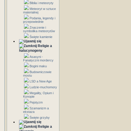
Biblia i meteoryty
Meteoryt w sztuce
materialnej
Podania, legendy i
przepowiednie
Znaczenie i
symbolika meteorytów
Święte kamienie
Religie a
halucynogeny
Asasyni -
Fanatyczni mordercy
Bogini maku
Budowniczowie
mostu
LSD a New Age
Ludzie-muchomory
Megality, Opium i
Konopie
Pejotyzm
Szamanizm a
ekstaza
Święte grzyby
Religie a