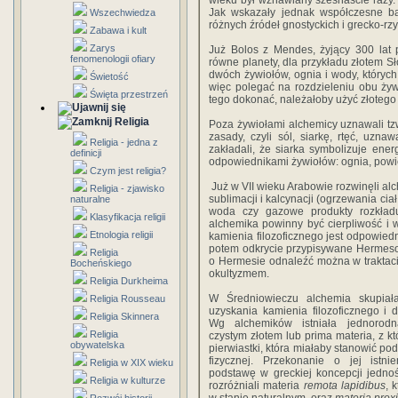
wieku był wznawiany szesnaście razy.
Jak wskazały jednak współczesne b
Wszechwiedza
różnych źródeł gnostyckich i grecko-rz
Zabawa i kult
Zarys
Już Bolos z Mendes, żyjący 300 lat p
fenomenologii ofiary
równe planety, dla przykładu złotem S
dwóch żywiołów, ognia i wody, których
Świetość
więc polegać na rozdzieleniu obu żyw
Święta przestrzeń
tego dokonać, należałoby użyć złotego 
Religia
Poza żywiołami alchemicy uznawali tzw.
zasady, czyli sól, siarkę, rtęć, uz
Religia - jedna z
zakładali, że siarka symbolizuje energ
definicji
odpowiednikami żywiołów: ognia, powie
Czym jest religia?
Już w VII wieku Arabowie rozwinęli alc
Religia - zjawisko
sublimacji i kalcynacji (ogrzewania ciał
naturalne
woda czy gazowe produkty rozkładu
Klasyfikacja religii
alchemika powinny być cierpliwość i 
Etnologia religii
kamienia filozoficznego jest odpowiedn
potem odkrycie przypisywane Hermeso
Religia
o Hermesie odnaleźć można w traktacie 
Bocheńskiego
okultyzmem.
Religia Durkheima
W Średniowieczu alchemia skupiał
Religia Rousseau
uzyskania kamienia filozoficznego i 
Religia Skinnera
Wg alchemików istniała jednorodn
Religia
czystym złotem lub prima materia, z kt
obywatelska
pierwiastki, która miałaby stanowić po
fizycznej. Przekonanie o jej istn
Religia w XIX wieku
podstawę w greckiej koncepcji jednoś
Religia w kulturze
rozróżniali materia
remota lapidibus
, 