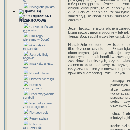
posługują się jogą kundalini w celu
37
mózgu i osiągnięcia oświecenia. Prak
Bibliografia polska
obłędu. Autor pisze, że Vaughan był b
Aula Lucis Vaughan pisał, że naczynie 
=>> ART.
substancją, w której należy umieścić
ciałem."
PRZEKROJOWE
Chrześcijaństwo a
Jeżeli faktycznie istotą alchemiczne
pogaństwo
brzmi nazbyt niewiarygodnie - lub jaki
Dlaczego
Tomas South spalił wszystkie książki, b
wierzymy w Boga?
Niezależnie od tego, czy istotnie a
Gramatyka
filozoficznego, czy nie, należy pamię
moralności
chemicznych, jak krystalizację c
Jak rodzili się
eksperymentom alchemików zawdzięc
bogowie
związków chemicznych, czy pierwiast
Kilka słów o New
Alchemia dała podstawy dzisiejszej 
Age
oczyszczania ciekłych mieszanin, proces
zjawisko fluorescencji i wielu innych.
Neuroteologia
Odrodzenie religii
Szukając k
Piekło w
pierwszych
starożytności
strzelnicz
wprowadzaj
Przechwytywanie
przepisy pr
symboli
sodu, nazw
Psychologiczne
otrzymał w 1
źródła religijności
Płonące rzeki
I chociaż o
między bajki
Pępek świata
Religie w
trochę szk
Starożytności -