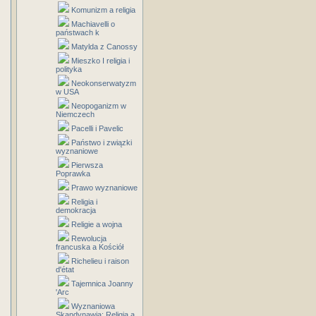
Komunizm a religia
Machiavelli o
państwach k
Matylda z Canossy
Mieszko I religia i
polityka
Neokonserwatyzm
w USA
Neopoganizm w
Niemczech
Pacelli i Pavelic
Państwo i związki
wyznaniowe
Pierwsza
Poprawka
Prawo wyznaniowe
Religia i
demokracja
Religie a wojna
Rewolucja
francuska a Kościół
Richelieu i raison
d'état
Tajemnica Joanny
'Arc
Wyznaniowa
Skandynawia: Religia a