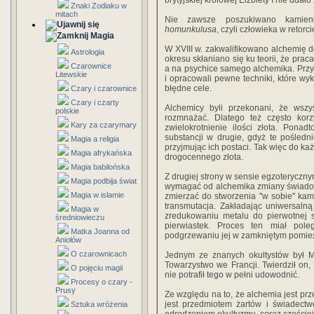
brytyjskiej królowej Elżbiety I nie udało
Znaki Zodiaku w
mitach
Nie zawsze poszukiwano kamieni
homunkulusa
, czyli człowieka w retorc
Magia
W XVIII w. zakwalifikowano alchemię 
Astrologia
okresu skłaniano się ku teorii, że pra
Czarownice
a na psychice samego alchemika. Przyz
Litewskie
i opracowali pewne techniki, które wy
błędne cele.
Czary i czarownice
Czary i czarty
Alchemicy byli przekonani, że wsz
polskie
rozmnażać. Dlatego też często korzy
Kary za czarymary
zwielokrotnienie ilości złota. Ponad
substancji w drugie, gdyż te pośledn
Magia a religia
przyjmując ich postaci. Tak więc do ka
Magia afrykańska
drogocennego złota.
Magia babilońska
Z drugiej strony w sensie egzoteryczny
Magia podbija świat
wymagać od alchemika zmiany świadom
Magia w islamie
zmierzać do stworzenia "w sobie" kami
transmutacja. Zakładając uniwersal
Magia w
zredukowaniu metalu do pierwotnej s
średniowieczu
pierwiastek. Proces ten miał pol
Matka Joanna od
podgrzewaniu jej w zamkniętym pomie
Aniołów
O czarownicach
Jednym ze znanych okultystów był M.J
Towarzystwo we Francji. Twierdził on,
O pojęciu magii
nie potrafił tego w pełni udowodnić.
Procesy o czary -
Prusy
Ze względu na to, że alchemia jest pr
jest przedmiotem żartów i świadect
Sztuka wróżenia