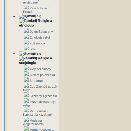
mistyczne
Psychologia r.
Freuda
Religie a
etnologia
Dzień Zaduszny
Etnologia religii
Kult słońca
Sati
Religie a
socjologia
Akty przemocy
Ateizm po czesku
Brat brud
Czy Zachód utracił
Boga
Grzechy i grzeszki
Instytucjonalizacja
religii
McJudaizm -
Kabała dla każdego!
Moda na
wegetarianizm
Mordy rytualne w