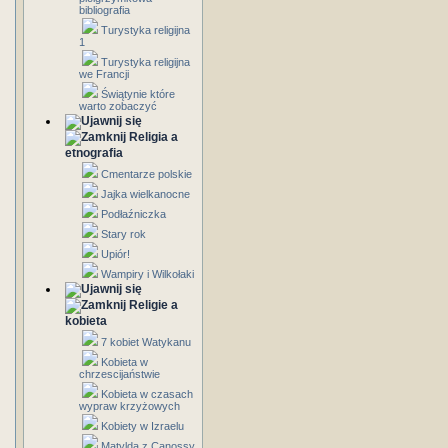
bibliografia
Turystyka religijna
1
Turystyka religijna
we Francji
Świątynie które
warto zobaczyć
Religia a
etnografia
Cmentarze polskie
Jajka wielkanocne
Podłaźniczka
Stary rok
Upiór!
Wampiry i Wilkołaki
Religie a
kobieta
7 kobiet Watykanu
Kobieta w
chrzescijaństwie
Kobieta w czasach
wypraw krzyżowych
Kobiety w Izraelu
Matylda z Canossy