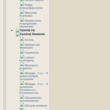
Okolice Bałtyku
Religie
Indoeuropejczyków
Wierzenia
Prasłowian
Współczesne
neopogaństwo
słowiańskie
Słowianie
Arkona
Badania nad
Słowianami
Kupalnocka
Ludowe
kosmogonie
Mazowsze
pogańskie
Mitologia - 1 cz. - O
wielkim dzbanie
Zerywanów
Mitologia - 2 cz. - O
narodzeniu
Przestworzy i
Przedstworzów
Obrzędowość
starosłowiańska
Obrzędy powitania
lata