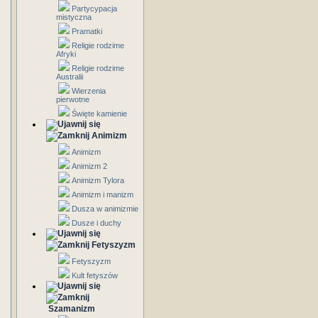
Partycypacja
mistyczna
Pramatki
Religie rodzime
Afryki
Religie rodzime
Australii
Wierzenia
pierwotne
Święte kamienie
Animizm
Animizm
Animizm 2
Animizm Tylora
Animizm i manizm
Dusza w animizmie
Dusze i duchy
Fetyszyzm
Fetyszyzm
Kult fetyszów
Szamanizm