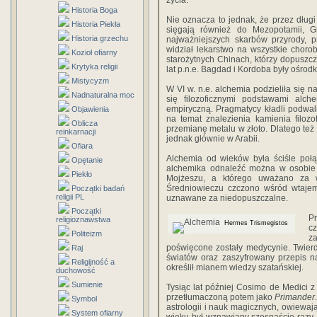
życia.
Historia Boga
Nie oznacza to jednak, że przez długi
Historia Piekła
sięgają również do Mezopotamii, Gr
Historia grzechu
najważniejszych skarbów przyrody, p
widział lekarstwo na wszystkie chor
Kozioł ofiarny
starożytnych Chinach, którzy dopusz
Krytyka religii
lat p.n.e. Bagdad i Kordoba były ośrod
Mistycyzm
W VI w. n.e. alchemia podzieliła się n
Nadnaturalna moc
się filozoficznymi podstawami alche
empiryczną. Pragmatycy kładli podwal
Objawienia
na temat znalezienia kamienia filoz
Oblicza
przemianę metalu w złoto. Dlatego też 
reinkarnacji
jednak głównie w Arabii.
Ofiara
Alchemia od wieków była ściśle połą
Opętanie
alchemika odnaleźć można w osobie 
Piekło
Mojżeszu, a którego uważano za w
Średniowieczu czczono wśród wtajem
Początki badań
religii PL
uznawane za niedopuszczalne.
Początki
P
religioznawstwa
Hermes Trismegistos
cz
Politeizm
z
poświęcone zostały medycynie. Twierdz
Raj
światów oraz zaszyfrowany przepis na
Religijność a
określił mianem wiedzy szatańskiej.
duchowość
Sumienie
Tysiąc lat później Cosimo de Medici z 
przetłumaczoną potem jako
Primander
Symbol
astrologii i nauk magicznych, owiewaj
System ofiarny