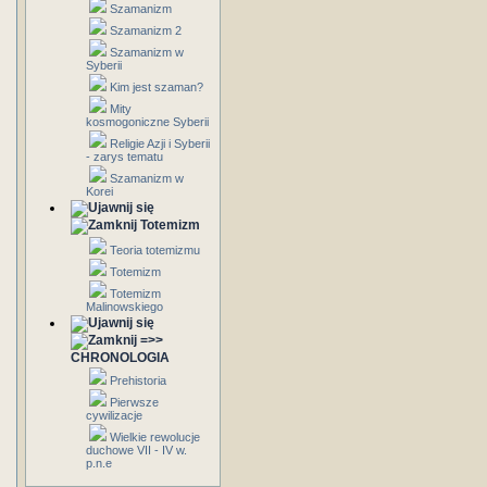
Szamanizm
Szamanizm 2
Szamanizm w
Syberii
Kim jest szaman?
Mity
kosmogoniczne Syberii
Religie Azji i Syberii
- zarys tematu
Szamanizm w
Korei
Totemizm
Teoria totemizmu
Totemizm
Totemizm
Malinowskiego
=>>
CHRONOLOGIA
Prehistoria
Pierwsze
cywilizacje
Wielkie rewolucje
duchowe VII - IV w.
p.n.e