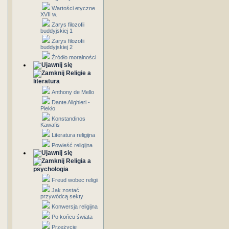
Wartości etyczne
XVII w.
Zarys filozofii
buddyjskiej 1
Zarys filozofii
buddyjskiej 2
Źródło moralności
Religie a
literatura
Anthony de Mello
Dante Alighieri -
Piekło
Konstandinos
Kawafis
Literatura religijna
Powieść religijna
Religia a
psychologia
Freud wobec religii
Jak zostać
przywódcą sekty
Konwersja religijna
Po końcu świata
Przeżycie