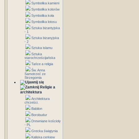
Symbolika kamieni
Symbolika kolorów
Symbolika koła
Symbolika lotosu
Sztuka bizantyjska
- 1
Sztuka bizanyjska
- 2
Sztuka islamu
Sztuka
starochrześcijańska
Tańce a religia
Św. Anna
Samotrzeć ze
Strzegomia
Religie a
architektura
Architektura
chrześci.
Babilon
Borobudur
Drewniane kościoły
- PL
Grecka świątynia
Kaliska cerkiew