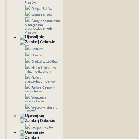
Prusów
Religia Bałtów
Wiara Prusów
Ślady szamanizmu
w religijności
średniowiecznych
Prusów
Celtowie
Beltaine
Druidzi
Druidzi w źródłach
Niebo i słońce w
mitach celtyckich
Religia
starożytnych Celtów
Religie Celtów -
zarys tematu
Wierzenia
staroceltyckie
Wędrówki dusz u
Celtów
Dakowie
Religia Daków