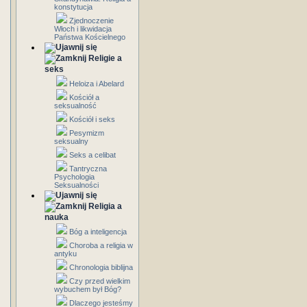
konstytucja
Zjednoczenie
Włoch i likwidacja
Państwa Kościelnego
Religie a
seks
Heloiza i Abelard
Kościół a
seksualność
Kościół i seks
Pesymizm
seksualny
Seks a celibat
Tantryczna
Psychologia
Seksualności
Religia a
nauka
Bóg a inteligencja
Choroba a religia w
antyku
Chronologia biblijna
Czy przed wielkim
wybuchem był Bóg?
Dlaczego jesteśmy