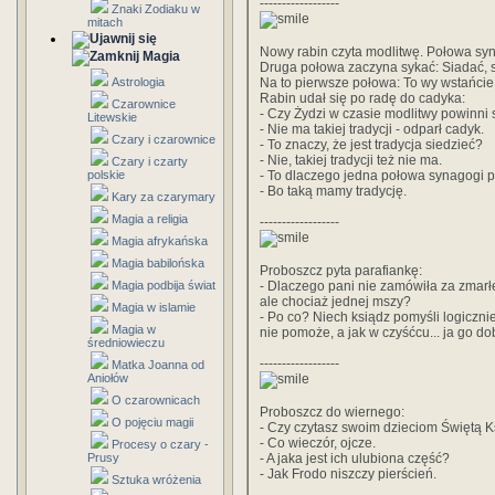
------------------
Znaki Zodiaku w
mitach
Nowy rabin czyta modlitwę. Połowa syn
Magia
Druga połowa zaczyna sykać: Siadać, 
Astrologia
Na to pierwsze połowa: To wy wstańcie
Rabin udał się po radę do cadyka:
Czarownice
- Czy Żydzi w czasie modlitwy powinni 
Litewskie
- Nie ma takiej tradycji - odparł cadyk.
Czary i czarownice
- To znaczy, że jest tradycja siedzieć?
- Nie, takiej tradycji też nie ma.
Czary i czarty
polskie
- To dlaczego jedna połowa synagogi po
- Bo taką mamy tradycję.
Kary za czarymary
Magia a religia
------------------
Magia afrykańska
Magia babilońska
Proboszcz pyta parafiankę:
Magia podbija świat
- Dlaczego pani nie zamówiła za zmarł
ale chociaż jednej mszy?
Magia w islamie
- Po co? Niech ksiądz pomyśli logicznie.
Magia w
nie pomoże, a jak w czyśćcu... ja go do
średniowieczu
------------------
Matka Joanna od
Aniołów
O czarownicach
Proboszcz do wiernego:
O pojęciu magii
- Czy czytasz swoim dzieciom Świętą 
- Co wieczór, ojcze.
Procesy o czary -
Prusy
- A jaka jest ich ulubiona część?
- Jak Frodo niszczy pierścień.
Sztuka wróżenia