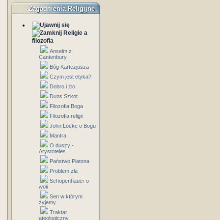
Zagadnienia Religijne
Religie a
filozofia
Anselm z
Cantenbury
Bóg Kartezjusza
Czym jest etyka?
Dobro i zlo
Duns Szkot
Filozofia Boga
Filozofia religii
John Locke o Bogu
Mantra
O duszy -
Arystoteles
Państwo Platona
Problem zła
Schopenhauer o
woli
Sen w którym
żyjemy
Traktat
ateologiczny