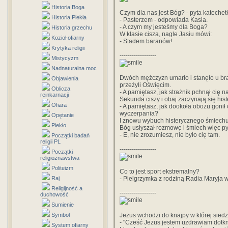
Historia Boga
Czym dla nas jest Bóg? - pyta katechetk
Historia Piekła
- Pasterzem - odpowiada Kasia.
- A czym my jesteśmy dla Boga?
Historia grzechu
W klasie cisza, nagle Jasiu mówi:
Kozioł ofiarny
- Stadem baranów!
Krytyka religii
------------------
Mistycyzm
Nadnaturalna moc
Dwóch mężczyzn umarło i stanęło u bra
Objawienia
przeżyli Oświęcim.
Oblicza
- A pamiętasz, jak strażnik pchnął cię 
reinkarnacji
Sekunda ciszy i obaj zaczynają się his
Ofiara
- A pamiętasz, jak dookoła obozu gonił 
wyczerpania?
Opętanie
I znowu wybuch histerycznego śmiechu
Piekło
Bóg usłyszał rozmowę i śmiech więc pyta
- E, nie zrozumiesz, nie było cię tam.
Początki badań
religii PL
------------------
Początki
religioznawstwa
Politeizm
Co to jest sport ekstremalny?
Raj
- Pielgrzymka z rodziną Radia Maryja 
Religijność a
------------------
duchowość
Sumienie
Symbol
Jezus wchodzi do knajpy w której siedz
- "Cześć Jezus jestem uzdrawiam dotkn
System ofiarny