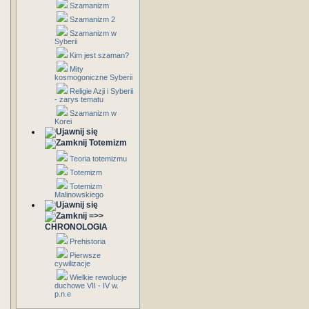
Szamanizm
Szamanizm 2
Szamanizm w
Syberii
Kim jest szaman?
Mity
kosmogoniczne Syberii
Religie Azji i Syberii
- zarys tematu
Szamanizm w
Korei
Totemizm
Teoria totemizmu
Totemizm
Totemizm
Malinowskiego
=>>
CHRONOLOGIA
Prehistoria
Pierwsze
cywilizacje
Wielkie rewolucje
duchowe VII - IV w.
p.n.e