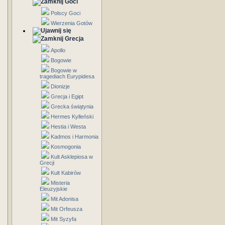
Goci
Polscy Goci
Wierzenia Gotów
Grecja
Apollo
Bogowie
Bogowie w
tragediach Eurypidesa
Dionizje
Grecja i Egipt
Grecka świątynia
Hermes Kylleński
Hestia i Westa
Kadmos i Harmonia
Kosmogonia
Kult Asklepiosa w
Grecji
Kult Kabirów
Misteria
Eleuzyjskie
Mit Adonisa
Mit Orfeusza
Mit Syzyfa