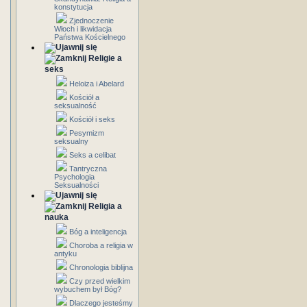
konstytucja
Zjednoczenie
Włoch i likwidacja
Państwa Kościelnego
Religie a
seks
Heloiza i Abelard
Kościół a
seksualność
Kościół i seks
Pesymizm
seksualny
Seks a celibat
Tantryczna
Psychologia
Seksualności
Religia a
nauka
Bóg a inteligencja
Choroba a religia w
antyku
Chronologia biblijna
Czy przed wielkim
wybuchem był Bóg?
Dlaczego jesteśmy