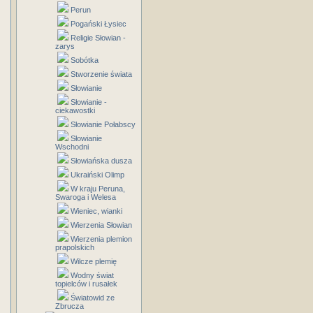
Perun
Pogański Łysiec
Religie Słowian -
zarys
Sobótka
Stworzenie świata
Słowianie
Słowianie -
ciekawostki
Słowianie Połabscy
Słowianie
Wschodni
Słowiańska dusza
Ukraiński Olimp
W kraju Peruna,
Swaroga i Welesa
Wieniec, wianki
Wierzenia Słowian
Wierzenia plemion
prapolskich
Wilcze plemię
Wodny świat
topielców i rusałek
Światowid ze
Zbrucza