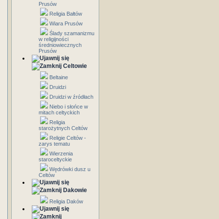
Prusów
Religia Bałtów
Wiara Prusów
Ślady szamanizmu
w religijności
średniowiecznych
Prusów
Celtowie
Beltaine
Druidzi
Druidzi w źródłach
Niebo i słońce w
mitach celtyckich
Religia
starożytnych Celtów
Religie Celtów -
zarys tematu
Wierzenia
staroceltyckie
Wędrówki dusz u
Celtów
Dakowie
Religia Daków