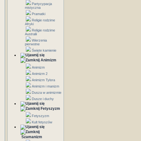
Partycypacja
mistyczna
Pramatki
Religie rodzime
Afryki
Religie rodzime
Australii
Wierzenia
pierwotne
Święte kamienie
Animizm
Animizm
Animizm 2
Animizm Tylora
Animizm i manizm
Dusza w animizmie
Dusze i duchy
Fetyszyzm
Fetyszyzm
Kult fetyszów
Szamanizm