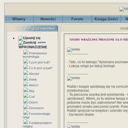
Witamy
Nowości
Forum
Księga Gości
N
Religioznawstwo
HUM
OSOBY WRAŻLIWE PROSZONE SĄ O NI
==>>
WPROWADZENIE
Podstawowa
------------------
terminologia
- Tato, co to takiego "dysonans poznaw
Czym jest kult?
- Lekcja religii po lekcji biologii.
Co to jest rytuał?
Absolut
------------------
Anioły
Ateizm
Rabbi i ksiądz spotykają się na corocz
przekomarzać.
Bóg
- Ta pieczona szynka jest wyśmienita 
Cud
spróbować. Wiem, że to wbrew twojej re
Deizm
jedzenie może być zabronione! Nie wiesz
poznałeś smaku pieczonej szynki. Powie
Demonizm
Rabbi spojrzał na księdza i szeroko si
Fenomenologia
- Na twoim ślubie.
religii
------------------
Fundamentalizm
religijny