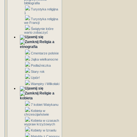
bibliografia
Turystyka religijna
1
Turystyka religijna
we Francji
Świątynie które
warto zobaczyć
Religia a
etnografia
Cmentarze polskie
Jajka wielkanocne
Podłaźniczka
Stary rok
Upiór!
Wampiry i Wilkołaki
Religie a
kobieta
7 kobiet Watykanu
Kobieta w
chrzescijaństwie
Kobieta w czasach
wypraw krzyżowych
Kobiety w Izraelu
Matylda z Canossy