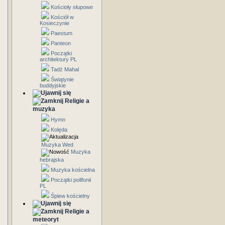
Kościoły słupowe
Kościół w
Kosieczynie
Paestum
Panteon
Początki
architektury PL
Tadż Mahal
Świątynie
buddyjskie
Religie a
muzyka
Hymn
Kolęda
Muzyka Wed
Muzyka
hebrajska
Muzyka kościelna
Początki polifonii
PL
Śpiew kościelny
Religie a
meteoryt