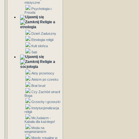
mistyczne
Psychologia r.
Freuda
Religie a
etnologia
Dzień Zaduszny
Etnologia religii
Kult słońca
Sati
Religie a
socjologia
Akty przemocy
Ateizm po czesku
Brat brud
Czy Zachód utracił
Boga
Grzechy i grzeszki
Instytucjonalizacja
religii
McJudaizm -
Kabała dla każdego!
Moda na
wegetarianizm
Mordy rytualne w