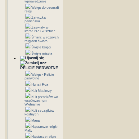
wprowadzenie
Wstęp do geografii
religii
Zatyczka
panieńska
Zaświaty w
literaturze i w sztuce
Śmierć w różnych
religiach świata
Święte księgi
Święte miasta
=>>
RELIGIE PIERWOTNE
Wstęp - Religie
pierwotne
Huna i Roa
Kult Macierzy
Kult przodków we
współczesnym
Wietnamie
Kult szczątków
kostnych
Mana
Najstarsze religie
Malty
Najstasze religie