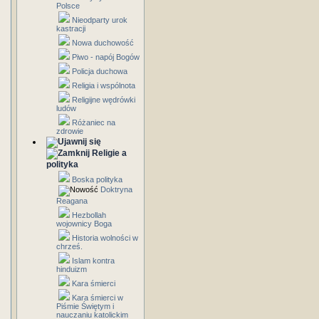
Polsce
Nieodparty urok
kastracji
Nowa duchowość
Piwo - napój Bogów
Policja duchowa
Religia i wspólnota
Religijne wędrówki
ludów
Różaniec na
zdrowie
Religie a
polityka
Boska polityka
Doktryna
Reagana
Hezbollah
wojownicy Boga
Historia wolności w
chrześ.
Islam kontra
hinduizm
Kara śmierci
Kara śmierci w
Piśmie Świętym i
nauczaniu katolickim