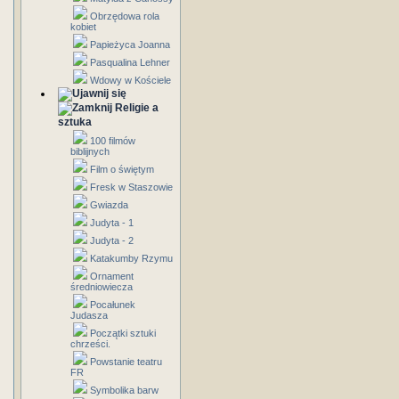
Obrzędowa rola
kobiet
Papieżyca Joanna
Pasqualina Lehner
Wdowy w Kościele
Religie a
sztuka
100 filmów
biblijnych
Film o świętym
Fresk w Staszowie
Gwiazda
Judyta - 1
Judyta - 2
Katakumby Rzymu
Ornament
średniowiecza
Pocałunek
Judasza
Początki sztuki
chrześci.
Powstanie teatru
FR
Symbolika barw