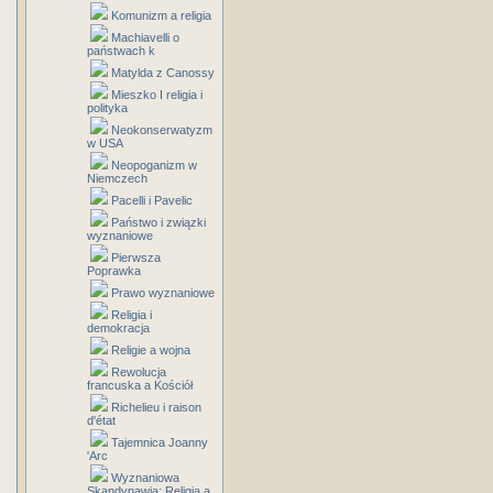
Komunizm a religia
Machiavelli o
państwach k
Matylda z Canossy
Mieszko I religia i
polityka
Neokonserwatyzm
w USA
Neopoganizm w
Niemczech
Pacelli i Pavelic
Państwo i związki
wyznaniowe
Pierwsza
Poprawka
Prawo wyznaniowe
Religia i
demokracja
Religie a wojna
Rewolucja
francuska a Kościół
Richelieu i raison
d'état
Tajemnica Joanny
'Arc
Wyznaniowa
Skandynawia: Religia a