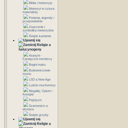
Biblia i meteoryty
Meteoryt w sztuce
materialnej
Podania, legendy i
przepowiednie
Znaczenie i
symbolika meteorytów
Święte kamienie
Religie a
halucynogeny
Asasyni -
Fanatyczni mordercy
Bogini maku
Budowniczowie
mostu
LSD a New Age
Ludzie-muchomory
Megality, Opium i
Konopie
Pejotyzm
Szamanizm a
ekstaza
Święte grzyby
Religie a