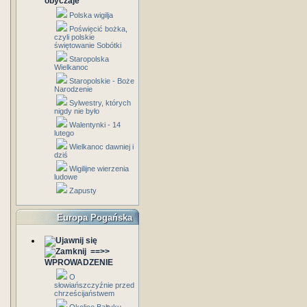
obyczaje
Polska wigilja
Poświęcić bożka,
czyli polskie
świętowanie Sobótki
Staropolska
Wielkanoc
Staropolskie - Boże
Narodzenie
Sylwestry, których
nigdy nie było
Walentynki - 14
lutego
Wielkanoc dawniej i
dziś
Wigilijne wierzenia
ludowe
Zapusty
Europa Pogańska
==>>
WPROWADZENIE
O
słowiańszczyźnie przed
chrześcijaństwem