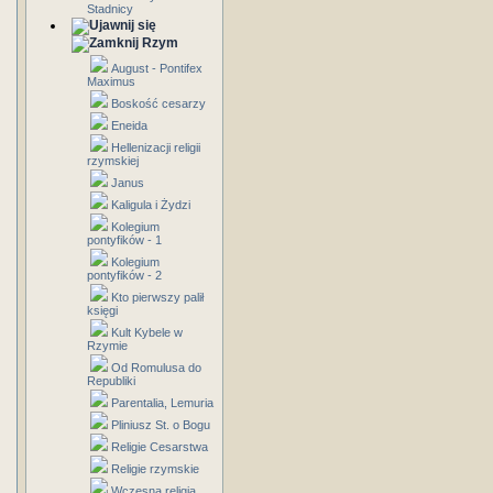
Stadnicy
Rzym
August - Pontifex
Maximus
Boskość cesarzy
Eneida
Hellenizacji religii
rzymskiej
Janus
Kaligula i Żydzi
Kolegium
pontyfików - 1
Kolegium
pontyfików - 2
Kto pierwszy palił
księgi
Kult Kybele w
Rzymie
Od Romulusa do
Republiki
Parentalia, Lemuria
Pliniusz St. o Bogu
Religie Cesarstwa
Religie rzymskie
Wczesna religia