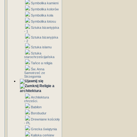
Symbolika kamieni
Symbolika kolorów
Symbolika koła
Symbolika lotosu
Sztuka bizantyjska
- 1
Sztuka bizanyjska
- 2
Sztuka islamu
Sztuka
starochrześcijańska
Tańce a religia
Św. Anna
Samotrzeć ze
Strzegomia
Religie a
architektura
Architektura
chrześci.
Babilon
Borobudur
Drewniane kościoły
- PL
Grecka świątynia
Kaliska cerkiew