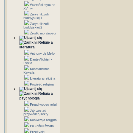
Wartości etyczne
XVII w.
Zarys filozofii
buddyjskiej 1
Zarys filozofii
buddyjskiej 2
Źródło moralności
Religie a
literatura
Anthony de Mello
Dante Alighieri -
Piekło
Konstandinos
Kawafis
Literatura religijna
Powieść religijna
Religia a
psychologia
Freud wobec religii
Jak zostać
przywódcą sekty
Konwersja religijna
Po końcu świata
Przeżycie