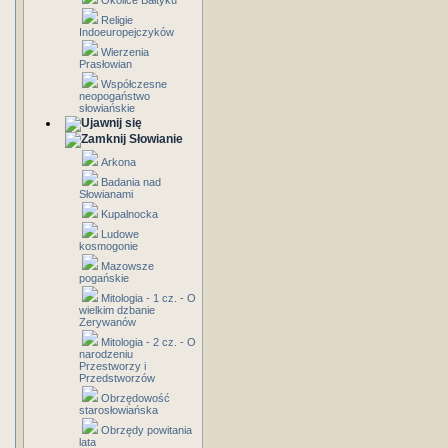
Okolice Bałtyku
Religie
Indoeuropejczyków
Wierzenia
Prasłowian
Współczesne
neopogaństwo
słowiańskie
Słowianie
Arkona
Badania nad
Słowianami
Kupalnocka
Ludowe
kosmogonie
Mazowsze
pogańskie
Mitologia - 1 cz. - O
wielkim dzbanie
Zerywanów
Mitologia - 2 cz. - O
narodzeniu
Przestworzy i
Przedstworzów
Obrzędowość
starosłowiańska
Obrzędy powitania
lata