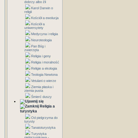
dobrzy albo źli
Karol Darwin o
religii
Kościół a ewolucja
Kościół a
uniwersytety
Medycyna i religia
Neuroteologia
Pan Bóg i
zwierzęta
Religia i geny
Religia i moralność
Religie a ekologia
Teologia Newtona
Vetulani o wierze
Ziemia płaska i
ziemia pusta
Śmierć duszy
Religia a
turystyka
Od pielgrzyma do
turysty
Tanatoturystyka
Turystyka
pielgrzymkowa -