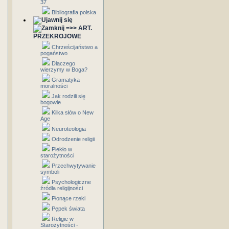
37
Bibliografia polska
=>> ART.
PRZEKROJOWE
Chrześcijaństwo a
pogaństwo
Dlaczego
wierzymy w Boga?
Gramatyka
moralności
Jak rodzili się
bogowie
Kilka słów o New
Age
Neuroteologia
Odrodzenie religii
Piekło w
starożytności
Przechwytywanie
symboli
Psychologiczne
źródła religijności
Płonące rzeki
Pępek świata
Religie w
Starożytności -