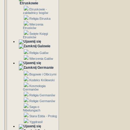
Etruskowie
Etruskowie -
zakładnicy bogów
Religia Etruska
Wierzenia
Etrusków
Święte Księgi
Etrusków
Galowie
Religia Galów
Wierzenia Galów
Germanie
Bogowie i Olbrzymi
Kodeks Królewski
Kosmologia
Germanów
Religia Germanów
Religie Germanów
Saga o
Nibelungach
Stara Edda - Prolog
Yggdrasil