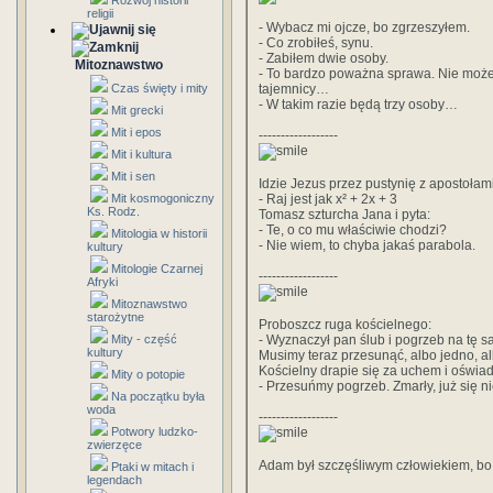
Rozwój historii
religii
- Wybacz mi ojcze, bo zgrzeszyłem.
- Co zrobiłeś, synu.
- Zabiłem dwie osoby.
Mitoznawstwo
- To bardzo poważna sprawa. Nie moż
Czas święty i mity
tajemnicy…
- W takim razie będą trzy osoby…
Mit grecki
Mit i epos
------------------
Mit i kultura
Mit i sen
Idzie Jezus przez pustynię z apostołami
Mit kosmogoniczny
- Raj jest jak x² + 2x + 3
Ks. Rodz.
Tomasz szturcha Jana i pyta:
- Te, o co mu właściwie chodzi?
Mitologia w historii
- Nie wiem, to chyba jakaś parabola.
kultury
Mitologie Czarnej
------------------
Afryki
Mitoznawstwo
starożytne
Proboszcz ruga kościelnego:
Mity - część
- Wyznaczył pan ślub i pogrzeb na tę 
kultury
Musimy teraz przesunąć, albo jedno, al
Kościelny drapie się za uchem i oświa
Mity o potopie
- Przesuńmy pogrzeb. Zmarły, już się ni
Na początku była
woda
------------------
Potwory ludzko-
zwierzęce
Adam był szczęśliwym człowiekiem, bo 
Ptaki w mitach i
legendach