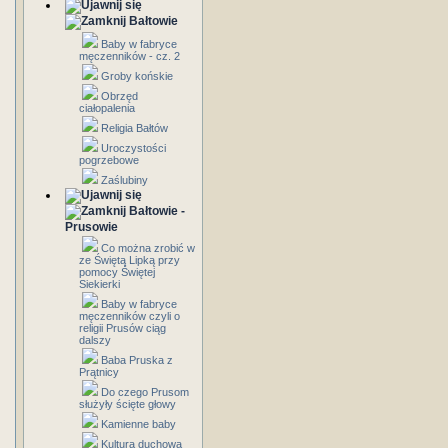
Bałtowie
Baby w fabryce
męczenników - cz. 2
Groby końskie
Obrzęd
ciałopalenia
Religia Bałtów
Uroczystości
pogrzebowe
Zaślubiny
Bałtowie -
Prusowie
Co można zrobić w
ze Świętą Lipką przy
pomocy Świętej
Siekierki
Baby w fabryce
męczenników czyli o
religii Prusów ciąg
dalszy
Baba Pruska z
Prątnicy
Do czego Prusom
służyły ścięte głowy
Kamienne baby
Kultura duchowa