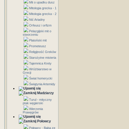
Mit o upadku dusz
Mitologia grecka - 1
Mitologia grecka - 2
Nić Ariadny
Orfeusz i orfizm
Pelazgijski mit o
stworzeniu
Platoński mit
Prometeusz
Religijność Greków
Starożytne misteria
Tajemnica Krety
Wróżbiarstwo w
Grecji
Świat homerycki
Świątynia Artemidy
Madziarzy
Turul - mityczny
ptak węgierski
Wierzenia
Prawęgrów
Połowcy
Połowcy - Baba ze