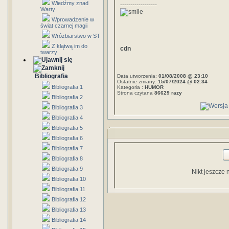
Wiedźmy znad
------------------
Warty
Wprowadzenie w
świat czarnej magii
Wróżbiarstwo w ST
Z klątwą im do
cdn
twarzy
Bibliografia
Data utworzenia:
01/08/2008 @ 23:10
Ostatnie zmiany:
15/07/2024 @ 02:34
Bibliografia 1
Kategoria :
HUMOR
Strona czytana
86629 razy
Bibliografia 2
Bibliografia 3
Bibliografia 4
Bibliografia 5
Bibliografia 6
Bibliografia 7
Bibliografia 8
Bibliografia 9
Nikt jeszcze 
Bibliografia 10
Bibliografia 11
Bibliografia 12
Bibliografia 13
Bibliografia 14