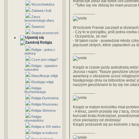
Irlandczyk zaraz dał sobie coś uzdrowi
Wszechwiedza
- "Tylko się nie zbliżaj bo mam jeszcz
Zabawa i kult
------------------
Zarys
fenomenologii ofiary
Świetość
W kościele Franek zaczepił w drzwiach
- Czy to w porządku, jeśli jedna osoba 
Święta przestrzeń
- Oczywiście, że nie!
- W takim razie - powiedział młody czł
Religia
pięciuset złotych, które zapłaciłem za ś
Religia - jedna z
definicji
------------------
Czym jest religia?
Religia - zjawisko
Ksiądz w czasie jazdy autostradą widzi 
naturalne
Jezusa i napis: "Nasze gwoździe utrzyma
Klasyfikacja religii
awanturę o obrażanie uczuć religijnych
Następnego dnia na bilbordzie widać pu
Etnologia religii
naszymi gwoździami to by się nie zdarz
Religia
Bocheńskiego
------------------
Religia Durkheima
Religia Rousseau
Ksiądz w małym kościółku miał problemy
Religia Skinnera
- A teraz, zanim przejdę się z tacą, chc
kurczaki bratu Andrzejowi, powstrzymał
Religia
chce pieniędzy od złodzieja!
obywatelska
Ksiądz przeszedł się po kościele z tacą
Religia w XIX wieku
Religia w kulturze
------------------