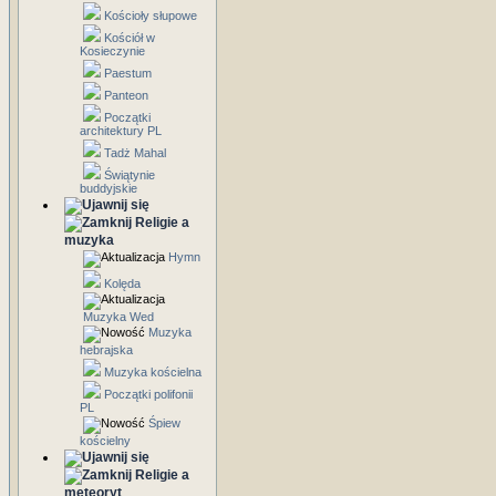
Kościoły słupowe
Kościół w
Kosieczynie
Paestum
Panteon
Początki
architektury PL
Tadż Mahal
Świątynie
buddyjskie
Religie a
muzyka
Hymn
Kolęda
Muzyka Wed
Muzyka
hebrajska
Muzyka kościelna
Początki polifonii
PL
Śpiew
kościelny
Religie a
meteoryt