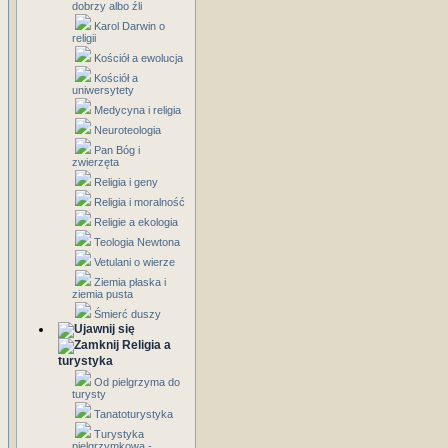
dobrzy albo źli
Karol Darwin o
religii
Kościół a ewolucja
Kościół a
uniwersytety
Medycyna i religia
Neuroteologia
Pan Bóg i
zwierzęta
Religia i geny
Religia i moralność
Religie a ekologia
Teologia Newtona
Vetulani o wierze
Ziemia płaska i
ziemia pusta
Śmierć duszy
Religia a
turystyka
Od pielgrzyma do
turysty
Tanatoturystyka
Turystyka
pielgrzymkowa -