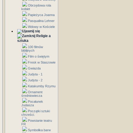
Obrzędowa rola
kobiet
Papieżyca Joanna
Pasqualina Lehner
Wdowy w Kościele
Religie a
sztuka
100 filmów
biblijnych
Film o świętym
Fresk w Staszowie
Gwiazda
Judyta - 1
Judyta - 2
Katakumby Rzymu
Ornament
średniowiecza
Pocałunek
Judasza
Początki sztuki
chrześci.
Powstanie teatru
FR
Symbolika barw