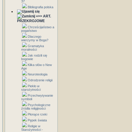
37
Bibliografia polska
=>> ART.
PRZEKROJOWE
Chrześcijaństwo a
pogaństwo
Dlaczego
wierzymy w Boga?
Gramatyka
moralności
Jak rodzili się
bogowie
Kilka słów o New
Age
Neuroteologia
Odrodzenie religii
Piekło w
starożytności
Przechwytywanie
symboli
Psychologiczne
źródła religijności
Płonące rzeki
Pępek świata
Religie w
Starożytności -