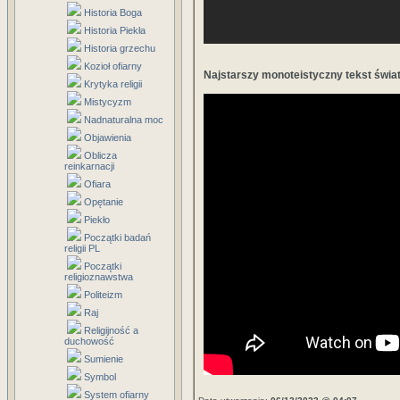
Historia Boga
Historia Piekła
Historia grzechu
Kozioł ofiarny
Najstarszy monoteistyczny tekst świa
Krytyka religii
Mistycyzm
Nadnaturalna moc
Objawienia
Oblicza
reinkarnacji
Ofiara
Opętanie
Piekło
Początki badań
religii PL
Początki
religioznawstwa
Politeizm
Raj
Religijność a
duchowość
Sumienie
Symbol
System ofiarny