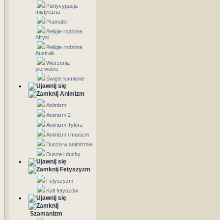
Partycypacja
mistyczna
Pramatki
Religie rodzime
Afryki
Religie rodzime
Australii
Wierzenia
pierwotne
Święte kamienie
Animizm
Animizm
Animizm 2
Animizm Tylora
Animizm i manizm
Dusza w animizmie
Dusze i duchy
Fetyszyzm
Fetyszyzm
Kult fetyszów
Szamanizm