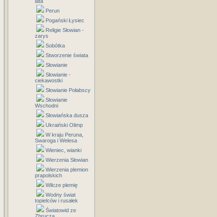
lata
Perun
Pogański Łysiec
Religie Słowian -
zarys
Sobótka
Stworzenie świata
Słowianie
Słowianie -
ciekawostki
Słowianie Połabscy
Słowianie
Wschodni
Słowiańska dusza
Ukraiński Olimp
W kraju Peruna,
Swaroga i Welesa
Wieniec, wianki
Wierzenia Słowian
Wierzenia plemion
prapolskich
Wilcze plemię
Wodny świat
topielców i rusałek
Światowid ze
Zbrucza