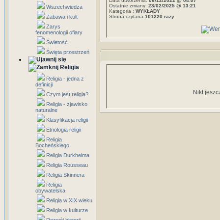
Data utworzenia:
06/12/2022 @ 04:07
Ostatnie zmiany:
23/02/2025 @ 13:21
Wszechwiedza
Kategoria :
WYKŁADY
Zabawa i kult
Strona czytana
101220 razy
Zarys
fenomenologii ofiary
Świetość
Święta przestrzeń
Religia
Religia - jedna z
definicji
Nikt jeszc
Czym jest religia?
Religia - zjawisko
naturalne
Klasyfikacja religii
Etnologia religii
Religia
Bocheńskiego
Religia Durkheima
Religia Rousseau
Religia Skinnera
Religia
obywatelska
Religia w XIX wieku
Religia w kulturze