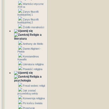
Wartości etyczne
XVII w.
Zarys filozofii
buddyjskiej 1
Zarys filozofii
buddyjskiej 2
Źródło moralności
Religie a
literatura
Anthony de Mello
Dante Alighieri -
Piekło
Konstandinos
Kawafis
Literatura religijna
Powieść religijna
Religia a
psychologia
Freud wobec religii
Jak zostać
przywódcą sekty
Konwersja religijna
Po końcu świata
Przeżycie