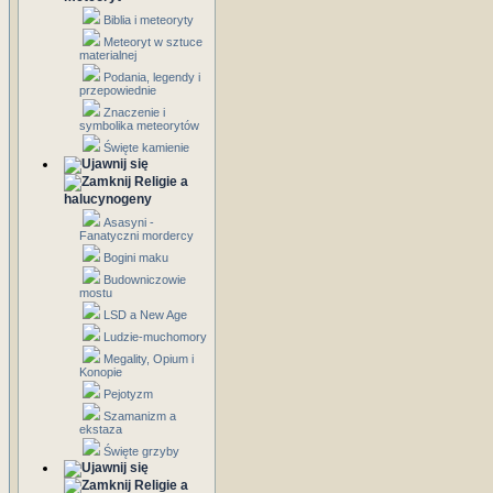
Biblia i meteoryty
Meteoryt w sztuce
materialnej
Podania, legendy i
przepowiednie
Znaczenie i
symbolika meteorytów
Święte kamienie
Religie a
halucynogeny
Asasyni -
Fanatyczni mordercy
Bogini maku
Budowniczowie
mostu
LSD a New Age
Ludzie-muchomory
Megality, Opium i
Konopie
Pejotyzm
Szamanizm a
ekstaza
Święte grzyby
Religie a