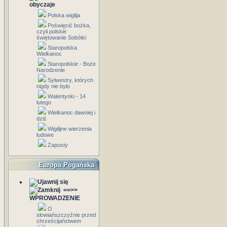
obyczaje
Polska wigilja
Poświęcić bożka,
czyli polskie
świętowanie Sobótki
Staropolska
Wielkanoc
Staropolskie - Boże
Narodzenie
Sylwestry, których
nigdy nie było
Walentynki - 14
lutego
Wielkanoc dawniej i
dziś
Wigilijne wierzenia
ludowe
Zapusty
Europa Pogańska
==>>
WPROWADZENIE
O
słowiańszczyźnie przed
chrześcijaństwem