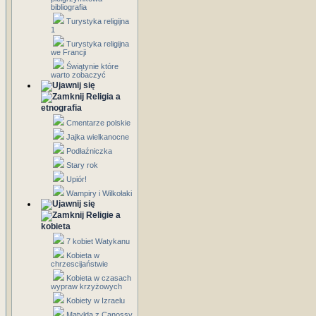
bibliografia
Turystyka religijna
1
Turystyka religijna
we Francji
Świątynie które
warto zobaczyć
Religia a
etnografia
Cmentarze polskie
Jajka wielkanocne
Podłaźniczka
Stary rok
Upiór!
Wampiry i Wilkołaki
Religie a
kobieta
7 kobiet Watykanu
Kobieta w
chrzescijaństwie
Kobieta w czasach
wypraw krzyżowych
Kobiety w Izraelu
Matylda z Canossy