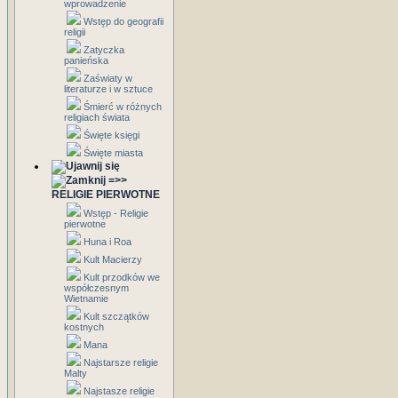
wprowadzenie
Wstęp do geografii
religii
Zatyczka
panieńska
Zaświaty w
literaturze i w sztuce
Śmierć w różnych
religiach świata
Święte księgi
Święte miasta
=>>
RELIGIE PIERWOTNE
Wstęp - Religie
pierwotne
Huna i Roa
Kult Macierzy
Kult przodków we
współczesnym
Wietnamie
Kult szczątków
kostnych
Mana
Najstarsze religie
Malty
Najstasze religie