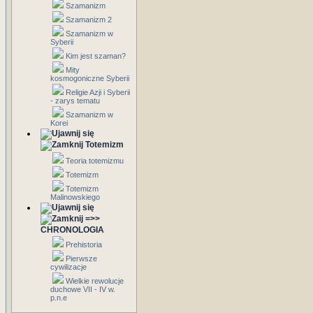
Szamanizm
Szamanizm 2
Szamanizm w
Syberii
Kim jest szaman?
Mity
kosmogoniczne Syberii
Religie Azji i Syberii
- zarys tematu
Szamanizm w
Korei
Totemizm
Teoria totemizmu
Totemizm
Totemizm
Malinowskiego
=>>
CHRONOLOGIA
Prehistoria
Pierwsze
cywilizacje
Wielkie rewolucje
duchowe VII - IV w.
p.n.e