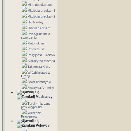
Mit o upadku dusz
Mitologia grecka - 1
Mitologia grecka - 2
Nić Ariadny
Orfeusz i orfizm
Pelazgijski mit o
stworzeniu
Platoński mit
Prometeusz
Religijność Greków
Starożytne misteria
Tajemnica Krety
Wróżbiarstwo w
Grecji
Świat homerycki
Świątynia Artemidy
Madziarzy
Turul - mityczny
ptak węgierski
Wierzenia
Prawęgrów
Połowcy