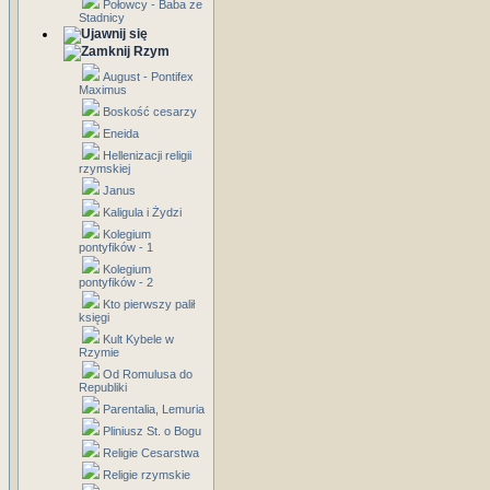
Połowcy - Baba ze
Stadnicy
Rzym
August - Pontifex
Maximus
Boskość cesarzy
Eneida
Hellenizacji religii
rzymskiej
Janus
Kaligula i Żydzi
Kolegium
pontyfików - 1
Kolegium
pontyfików - 2
Kto pierwszy palił
księgi
Kult Kybele w
Rzymie
Od Romulusa do
Republiki
Parentalia, Lemuria
Pliniusz St. o Bogu
Religie Cesarstwa
Religie rzymskie