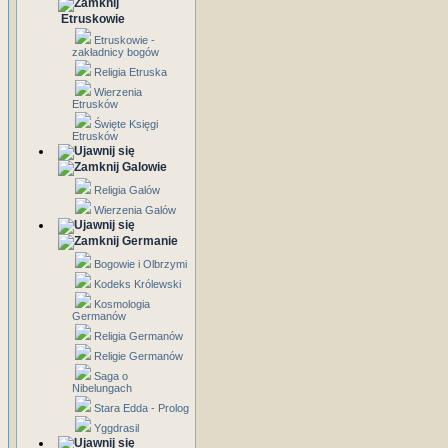
Etruskowie
Etruskowie -
zakładnicy bogów
Religia Etruska
Wierzenia
Etrusków
Święte Księgi
Etrusków
Galowie
Religia Galów
Wierzenia Galów
Germanie
Bogowie i Olbrzymi
Kodeks Królewski
Kosmologia
Germanów
Religia Germanów
Religie Germanów
Saga o
Nibelungach
Stara Edda - Prolog
Yggdrasil