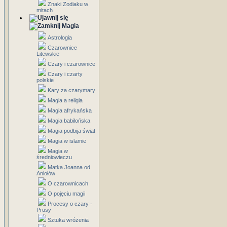
Znaki Zodiaku w
mitach
Magia
Astrologia
Czarownice
Litewskie
Czary i czarownice
Czary i czarty
polskie
Kary za czarymary
Magia a religia
Magia afrykańska
Magia babilońska
Magia podbija świat
Magia w islamie
Magia w
średniowieczu
Matka Joanna od
Aniołów
O czarownicach
O pojęciu magii
Procesy o czary -
Prusy
Sztuka wróżenia