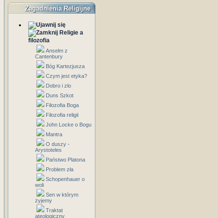
Zagadnienia Religijne
Religie a
filozofia
Anselm z
Cantenbury
Bóg Kartezjusza
Czym jest etyka?
Dobro i zlo
Duns Szkot
Filozofia Boga
Filozofia religii
John Locke o Bogu
Mantra
O duszy -
Arystoteles
Państwo Platona
Problem zła
Schopenhauer o
woli
Sen w którym
żyjemy
Traktat
ateologiczny