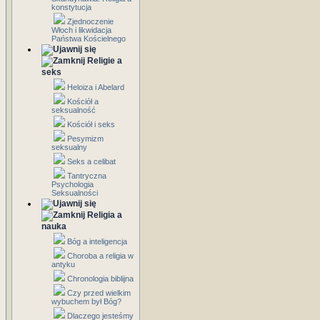
konstytucja
Zjednoczenie
Włoch i likwidacja
Państwa Kościelnego
Religie a
seks
Heloiza i Abelard
Kościół a
seksualność
Kościół i seks
Pesymizm
seksualny
Seks a celibat
Tantryczna
Psychologia
Seksualności
Religia a
nauka
Bóg a inteligencja
Choroba a religia w
antyku
Chronologia biblijna
Czy przed wielkim
wybuchem był Bóg?
Dlaczego jesteśmy