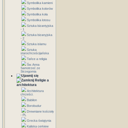
Symbolika kamieni
Symbolika kolorów
Symbolika koła
Symbolika lotosu
Sztuka bizantyjska
- 1
Sztuka bizanyjska
- 2
Sztuka islamu
Sztuka
starochrześcijańska
Tańce a religia
Św. Anna
Samotrzeć ze
Strzegomia
Religie a
architektura
Architektura
chrześci.
Babilon
Borobudur
Drewniane kościoły
- PL
Grecka świątynia
Kaliska cerkiew