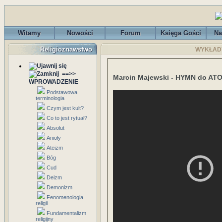
Witamy
Nowości
Forum
Księga Gości
Na
Religioznawstwo
WYKŁADY 
==>>
Marcin Majewski - HYMN do AT
WPROWADZENIE
Podstawowa
terminologia
Czym jest kult?
Co to jest rytuał?
Absolut
Anioły
Ateizm
Bóg
Cud
Deizm
Demonizm
Fenomenologia
religii
Fundamentalizm
religijny