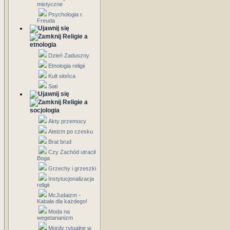
mistyczne
Psychologia r.
Freuda
Religie a
etnologia
Dzień Zaduszny
Etnologia religii
Kult słońca
Sati
Religie a
socjologia
Akty przemocy
Ateizm po czesku
Brat brud
Czy Zachód utracił
Boga
Grzechy i grzeszki
Instytucjonalizacja
religii
McJudaizm -
Kabała dla każdego!
Moda na
wegetarianizm
Mordy rytualne w