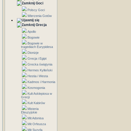
Goci
Polscy Goci
Wierzenia Gotów
Grecja
Apollo
Bogowie
Bogowie w
tragediach Eurypidesa
Dionizje
Grecja i Egipt
Grecka świątynia
Hermes Kylleński
Hestia i Westa
Kadmos i Harmonia
Kosmogonia
Kult Asklepiosa w
Grecji
Kult Kabirów
Misteria
Eleuzyjskie
Mit Adonisa
Mit Orfeusza
Mit Syzyfa