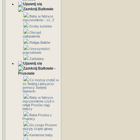
Bałtowie
Baby w fabryce
męczenników - cz. 2
Groby końskie
Obrzęd
ciałopalenia
Religia Bałtów
Uroczystości
pogrzebowe
Zaślubiny
Bałtowie -
Prusowie
Co można zrobić w
ze Świętą Lipką przy
pomocy Świętej
Siekierki
Baby w fabryce
męczenników czyli o
religii Prusów ciąg
dalszy
Baba Pruska z
Prątnicy
Do czego Prusom
służyły ścięte głowy
Kamienne baby