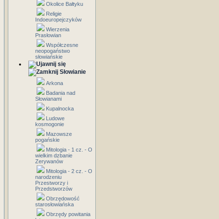
Okolice Bałtyku
Religie
Indoeuropejczyków
Wierzenia
Prasłowian
Współczesne
neopogaństwo
słowiańskie
Słowianie
Arkona
Badania nad
Słowianami
Kupalnocka
Ludowe
kosmogonie
Mazowsze
pogańskie
Mitologia - 1 cz. - O
wielkim dzbanie
Zerywanów
Mitologia - 2 cz. - O
narodzeniu
Przestworzy i
Przedstworzów
Obrzędowość
starosłowiańska
Obrzędy powitania