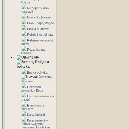
Polsce
Nieodparty urok
kastracji
Nowa duchowość
Piwo - napój Bogów
Policja duchowa
Religia i wspólnota
Religijne wędrówki
ludów
Różaniec na
zdrowie
Religie a
polityka
Boska polityka
Doktryna
Reagana
Hezbollah
wojownicy Boga
Historia wolności w
chrześ.
Islam kontra
hinduizm
Kara śmierci
Kara śmierci w
Piśmie Świętym i
nauczaniu katolickim