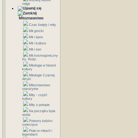
Rozwój historii
religii
Mitoznawstwo
Czas święty i mity
Mit grecki
Mit i epos
Mit i kultura
Mit i sen
Mit kosmogoniczny
Ks. Rodz.
Mitologia w historii
kultury
Mitologie Czarnej
Afryki
Mitoznawstwo
starożytne
Mity - część
kultury
Mity o potopie
Na początku była
woda
Potwory ludzko-
zwierzęce
Ptaki w mitach i
legendach