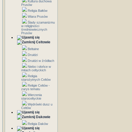
Kultura duchowa
Prusów
Religia Bałtów
Wiara Prusów
Ślady szamanizmu
w religijności
średniowiecznych
Prusów
Celtowie
Beltaine
Druidzi
Druidzi w źródłach
Niebo i słońce w
mitach celtyckich
Religia
starożytnych Celtów
Religie Celtów -
zarys tematu
Wierzenia
staroceltyckie
Wędrówki dusz u
Celtów
Dakowie
Religia Daków