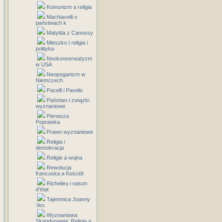
Komunizm a religia
Machiavelli o
państwach k
Matylda z Canossy
Mieszko I religia i
polityka
Neokonserwatyzm
w USA
Neopoganizm w
Niemczech
Pacelli i Pavelic
Państwo i związki
wyznaniowe
Pierwsza
Poprawka
Prawo wyznaniowe
Religia i
demokracja
Religie a wojna
Rewolucja
francuska a Kościół
Richelieu i raison
d'état
Tajemnica Joanny
'Arc
Wyznaniowa
Skandynawia: Religia a