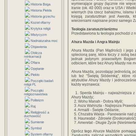
wymierające grupy (łącznie nie więcej
Historia Boga
Iranie (ok. 40 000) oraz w USA i Wielki
Historia Piekła
wiernych (na rzecz bahaizmu, islamu i
księgą zaratusztrian jest Awesta, 
Historia grzechu
wierzeniami napisane przez samego Zar
Kozioł ofiarny
Krytyka religii
Teologia zaratusztrianizmu
Przedstawiona tu teologia pochodzi z n
Mistycyzm
Nadnaturalna moc
Ahura Mazda i Angra Mainju
Objawienia
Ahura Mazda (Pan Mądrości) i jego p
Oblicza
splecioną parę, która toczy z sobą b
reinkarnacji
jednak jedynym prawowitym Bogiem
Ofiara
odbiciem, które bez Ahury Mazdy nie m
Opętanie
Ahura Mazda, pozostając jednością, po
Piekło
lub też "Świętą Siódemką", które
atrybutów Ahury Mazdy i jednocześni
Początki badań
każdy wyznawca:
religii PL
Początki
1. Spenta Mainju - najważniejsza z 
religioznawstwa
Ahury Mazdy;
Politeizm
2. Wohu Manah - Dobra Myśl;
3. Asza Wahiszta - Najlepsza Prawoś
Raj
4. Armaiti - Święte Oddanie;
Religijność a
5. Chszatra Wairja - Panowanie nad 
duchowość
6. Haurwatat - Zdrowie (Doskonałość)
Sumienie
7. Ameretat - Długie Życie (Nieśmierte
Symbol
Oprócz tego Ahurze Maździe pomagają 
System ofiarny
Zaratusztra zaliczył wszystkich waż