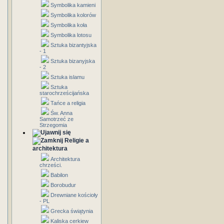
Symbolika kamieni
Symbolika kolorów
Symbolika koła
Symbolika lotosu
Sztuka bizantyjska
- 1
Sztuka bizanyjska
- 2
Sztuka islamu
Sztuka
starochrześcijańska
Tańce a religia
Św. Anna
Samotrzeć ze
Strzegomia
Religie a
architektura
Architektura
chrześci.
Babilon
Borobudur
Drewniane kościoły
- PL
Grecka świątynia
Kaliska cerkiew