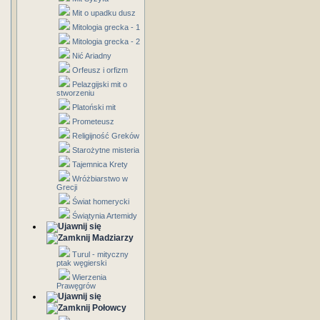
Mit o upadku dusz
Mitologia grecka - 1
Mitologia grecka - 2
Nić Ariadny
Orfeusz i orfizm
Pelazgijski mit o
stworzeniu
Platoński mit
Prometeusz
Religijność Greków
Starożytne misteria
Tajemnica Krety
Wróżbiarstwo w
Grecji
Świat homerycki
Świątynia Artemidy
Madziarzy
Turul - mityczny
ptak węgierski
Wierzenia
Prawęgrów
Połowcy