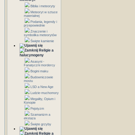
Biblia i meteoryty
Meteoryt w sztuce
materialnej
Podania, legendy i
przepowiednie
Znaczenie i
symbolika meteorytów
Święte kamienie
Religie a
halucynogeny
Asasyni -
Fanatyczni mordercy
Bogini maku
Budowniczowie
mostu
LSD a New Age
Ludzie-muchomory
Megality, Opium i
Konopie
Pejotyzm
Szamanizm a
ekstaza
Święte grzyby
Religie a