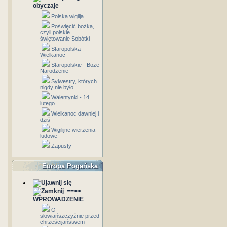
obyczaje
Polska wigilja
Poświęcić bożka,
czyli polskie
świętowanie Sobótki
Staropolska
Wielkanoc
Staropolskie - Boże
Narodzenie
Sylwestry, których
nigdy nie było
Walentynki - 14
lutego
Wielkanoc dawniej i
dziś
Wigilijne wierzenia
ludowe
Zapusty
Europa Pogańska
==>>
WPROWADZENIE
O
słowiańszczyźnie przed
chrześcijaństwem