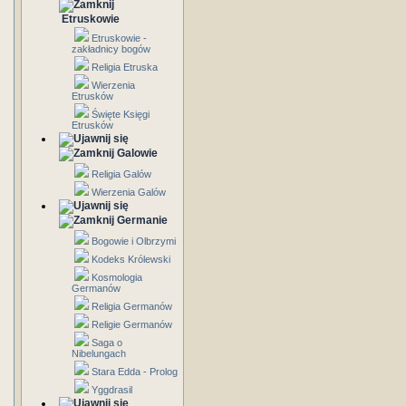
Etruskowie
Etruskowie -
zakładnicy bogów
Religia Etruska
Wierzenia
Etrusków
Święte Księgi
Etrusków
Galowie
Religia Galów
Wierzenia Galów
Germanie
Bogowie i Olbrzymi
Kodeks Królewski
Kosmologia
Germanów
Religia Germanów
Religie Germanów
Saga o
Nibelungach
Stara Edda - Prolog
Yggdrasil