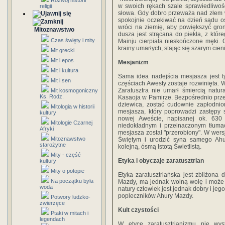
Rozwój historii
w swoich rękach szale sprawiedliwośc
religii
słowa. Gdy dobro przeważa nad złem w
spokojnie oczekiwać na dzień sądu os
wróci na ziemię, aby powiększyć gro
Mitoznawstwo
dusza jest strącana do piekła, z któr
Czas święty i mity
Mainju cierpiała nieskończone męki. 
krainy umarłych, stając się szarym cie
Mit grecki
Mit i epos
Mesjanizm
Mit i kultura
Sama idea nadejścia mesjasza jest t
Mit i sen
częściach Awesty zostaje rozwinięta. W
Zaratusztra nie umarł śmiercią natu
Mit kosmogoniczny
Ks. Rodz.
Kasaoja w Pamirze. Bezpośrednio prz
dziewica, zostać cudownie zapłodnion
Mitologia w historii
mesjasza, który poprowadzi zastępy 
kultury
nowej Aweście, napisanej ok. 630 
Mitologie Czarnej
niedokładnym i przeinaczonym tłumac
Afryki
mesjasza został "przerobiony". W wer
Mitoznawstwo
Świętym i urodzić syna samego Ahur
starożytne
kolejną, ósmą Istotą Świetlistą.
Mity - część
Etyka i obyczaje zaratusztrian
kultury
Mity o potopie
Etyka zaratusztriańska jest zbliżona d
Na początku była
Mazdy, ma jednak wolną wolę i może zd
woda
natury człowiek jest jednak dobry i je
popleczników Ahury Mazdy.
Potwory ludzko-
zwierzęce
Kult czystości
Ptaki w mitach i
legendach
W etyce zaratusztrianizmu nie wys