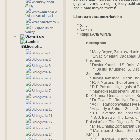
Wiedźmy znad
gdyż wierzono, że ogień, który palił s
Warty
spełniania innych życzeń.
Wprowadzenie w
świat czarnej magii
Literatura zaratusztriańska
Wróżbiarstwo w ST
* Gaty
Z klątwą im do
* Awesta
twarzy
* Księga Arta Wirafa
Bibliografia
Bibliografia
* Mary Boyce, Zaratusztrianie
Bibliografia 1
* Ervad Sheriarji Dadabhai Bha
Bibliografia 2
Customs
* Dastur Khurshed S. Dabu: A 
Bibliografia 3
* Dastur Khurshed S. Dabu: 
Bibliografia 4
Students
* Jivanji Jamshedji Modi: The 
Bibliografia 5
* R. P. Masani: The religion of
Bibliografia 6
* P. P. Balsara: Highlights of P
Bibliografia 7
* Maneckji Nusservanji Dhalla: 
K. R. Cama, Oriental Institute,
Bibliografia 8
* Dr. Ervad Dr. Ramiyar Parvez 
Bibliografia 9
* Adil F. Rangoonwalla: Five N
* Aspandyar Sohrab Gotla: Guide
Bibliografia 10
* J. C. Tavadia: The Zoroastria
Bibliografia 11
* S. J. Bulsara: The Laws of t
Datastan" or "The Digest of a T
Bibliografia 12
* M. N. Dhalla: Zoroastrian Civ
Bibliografia 13
* Marazban J. Giara: Global Di
Bibliografia 14
240 p, 1
* D. F. Karaka: History of The