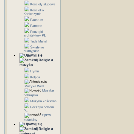
Kościoły słupowe
Kościół w
Kosieczynie
Paestum
Panteon
Początki
architektury PL
Tadż Mahal
Świątynie
buddyjskie
Religie a
muzyka
Hymn
Kolęda
Muzyka Wed
Muzyka
hebrajska
Muzyka kościelna
Początki polifonii
PL
Śpiew
kościelny
Religie a
meteoryt