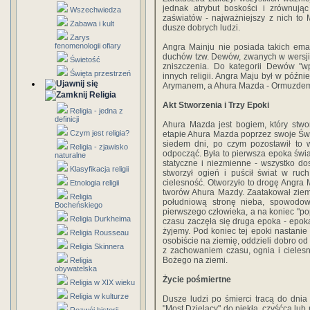
jednak atrybut boskości i zrównując
Wszechwiedza
zaświatów - najważniejszy z nich to 
Zabawa i kult
dusze dobrych ludzi.
Zarys
fenomenologii ofiary
Angra Mainju nie posiada takich ema
duchów tzw. Dewów, zwanych w wersji
Świetość
zniszczenia. Do kategorii Dewów "w
Święta przestrzeń
innych religii. Angra Maju był w późni
Arymanem, a Ahura Mazda - Ormuzde
Religia
Akt Stworzenia i Trzy Epoki
Religia - jedna z
definicji
Ahura Mazda jest bogiem, który stwo
Czym jest religia?
etapie Ahura Mazda poprzez swoje Świet
siedem dni, po czym pozostawił to 
Religia - zjawisko
odpocząć. Była to pierwsza epoka świa
naturalne
statyczne i niezmienne - wszystko d
Klasyfikacja religii
stworzył ogień i puścił świat w ruc
cielesność. Otworzyło to drogę Angra M
Etnologia religii
tworów Ahura Mazdy. Zaatakował ziemi
Religia
południową stronę nieba, spowodowa
Bocheńskiego
pierwszego człowieka, a na koniec "po
Religia Durkheima
czasu zaczęła się druga epoka - epoka
żyjemy. Pod koniec tej epoki nastanie
Religia Rousseau
osobiście na ziemię, oddzieli dobro od
Religia Skinnera
z zachowaniem czasu, ognia i cielesn
Bożego na ziemi.
Religia
obywatelska
Życie pośmiertne
Religia w XIX wieku
Religia w kulturze
Dusze ludzi po śmierci tracą do dnia
"Most Dzielący" do piekła, czyśćca lub n