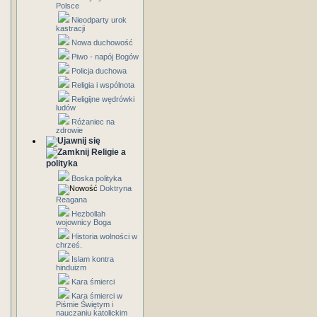
Polsce
Nieodparty urok
kastracji
Nowa duchowość
Piwo - napój Bogów
Policja duchowa
Religia i wspólnota
Religijne wędrówki
ludów
Różaniec na
zdrowie
Religie a
polityka
Boska polityka
Doktryna
Reagana
Hezbollah
wojownicy Boga
Historia wolności w
chrześ.
Islam kontra
hinduizm
Kara śmierci
Kara śmierci w
Piśmie Świętym i
nauczaniu katolickim