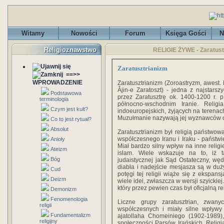
Witamy
Nowości
Forum
Księga Gości
N
Religioznawstwo
RELIGIE ŻYWE - Zaratustr
Zaratusztrianizm
==>>
WPROWADZENIE
Zaratusztrianizm (Zoroastryzm, awest. Daēnā 
Âjin-e Zaratoszt) - jedna z najstarsz
Podstawowa
przez Zaratusztrę ok. 1400-1200 r. p.
terminologia
północno-wschodnim Iranie. Relig
Czym jest kult?
indoeuropejskich, żyjących na teren
Muzułmanie nazywają jej wyznawców cz
Co to jest rytuał?
Absolut
Zaratusztrianizm był religią państwową
współczesnego Iranu i Iraku - państ
Anioły
Miał bardzo silny wpływ na inne religi
Ateizm
islam. Wiele wskazuje na to, iż ta
Bóg
judaistycznej jak Sąd Ostateczny, wę
diabła i nadejście mesjasza są w du
Cud
potęgi tej religii wiąże się z ekspans
Deizm
wiele idei, zwłaszcza w wersji szyicki
który przez pewien czas był oficjalną re
Demonizm
Fenomenologia
Liczne grupy zaratusztrian, zwan
religii
współczesnych i miały silne wpływ
Fundamentalizm
ajatollaha Chomeiniego (1902-1989),
religijny
społeczności Parsów Irańskich. Religia