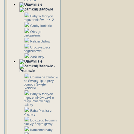
Zbrucza
Bałtowie
Baby w fabryce
męczenników - cz. 2
Groby końskie
Obrzęd
ciałopalenia
Religia Bałtów
Uroczystości
pogrzebowe
Zaślubiny
Bałtowie -
Prusowie
Co można zrobić w
ze Świętą Lipką przy
pomocy Świętej
Siekierki
Baby w fabryce
męczenników czyli o
religii Prusów ciąg
dalszy
Baba Pruska z
Prątnicy
Do czego Prusom
służyły ścięte głowy
Kamienne baby