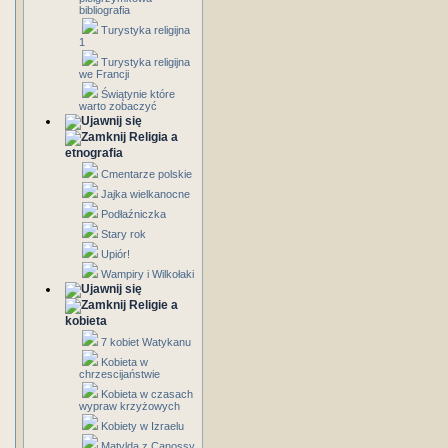
bibliografia
Turystyka religijna
1
Turystyka religijna
we Francji
Świątynie które
warto zobaczyć
Religia a
etnografia
Cmentarze polskie
Jajka wielkanocne
Podłaźniczka
Stary rok
Upiór!
Wampiry i Wilkołaki
Religie a
kobieta
7 kobiet Watykanu
Kobieta w
chrzescijaństwie
Kobieta w czasach
wypraw krzyżowych
Kobiety w Izraelu
Matylda z Canossy