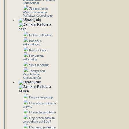
konstytucja
Zjednoczenie
Włoch i likwidacja
Państwa Kościelnego
Religie a
seks
Heloiza i Abelard
Kościół a
seksualność
Kościół i seks
Pesymizm
seksualny
Seks a celibat
Tantryczna
Psychologia
Seksualności
Religia a
nauka
Bóg a inteligencja
Choroba a religia w
antyku
Chronologia biblijna
Czy przed wielkim
wybuchem był Bóg?
Dlaczego jesteśmy