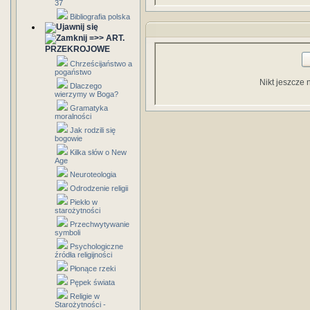
37
Bibliografia polska
=>> ART.
PRZEKROJOWE
Chrześcijaństwo a
pogaństwo
Nikt jeszcze 
Dlaczego
wierzymy w Boga?
Gramatyka
moralności
Jak rodzili się
bogowie
Kilka słów o New
Age
Neuroteologia
Odrodzenie religii
Piekło w
starożytności
Przechwytywanie
symboli
Psychologiczne
źródła religijności
Płonące rzeki
Pępek świata
Religie w
Starożytności -