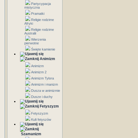
Partycypacja
mistyczna
Pramatki
Religie rodzime
Afryki
Religie rodzime
Australii
Wierzenia
pierwotne
Święte kamienie
Animizm
Animizm
Animizm 2
Animizm Tylora
Animizm i manizm
Dusza w animizmie
Dusze i duchy
Fetyszyzm
Fetyszyzm
Kult fetyszów
Szamanizm