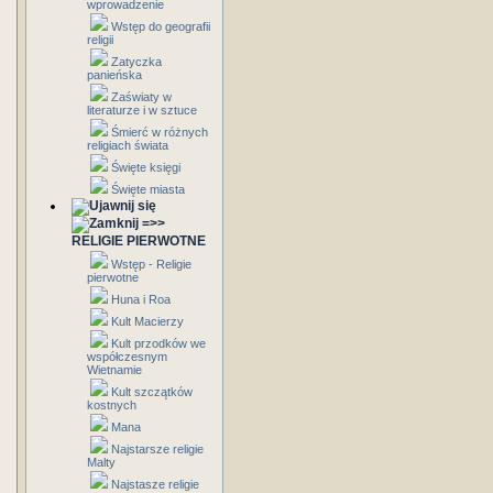
wprowadzenie
Wstęp do geografii
religii
Zatyczka
panieńska
Zaświaty w
literaturze i w sztuce
Śmierć w różnych
religiach świata
Święte księgi
Święte miasta
=>>
RELIGIE PIERWOTNE
Wstęp - Religie
pierwotne
Huna i Roa
Kult Macierzy
Kult przodków we
współczesnym
Wietnamie
Kult szczątków
kostnych
Mana
Najstarsze religie
Malty
Najstasze religie