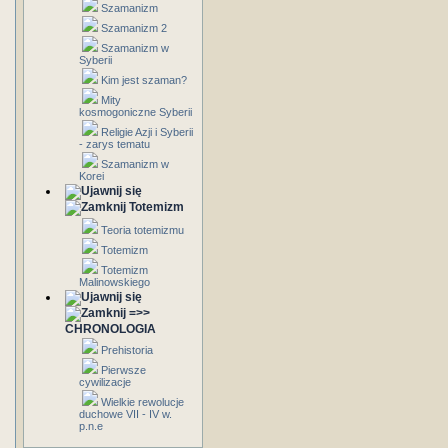
Szamanizm
Szamanizm 2
Szamanizm w
Syberii
Kim jest szaman?
Mity
kosmogoniczne Syberii
Religie Azji i Syberii
- zarys tematu
Szamanizm w
Korei
Totemizm
Teoria totemizmu
Totemizm
Totemizm
Malinowskiego
=>>
CHRONOLOGIA
Prehistoria
Pierwsze
cywilizacje
Wielkie rewolucje
duchowe VII - IV w.
p.n.e