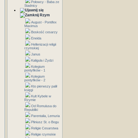
Połowcy - Baba ze
Stadnicy
Rzym
August - Pontifex
Maximus
Boskość cesarzy
Eneida
Hellenizacji religii
rzymskiej
Janus
Kaligula i Żydzi
Kolegium
pontyfików - 1
Kolegium
pontyfików - 2
Kto pierwszy palił
księgi
Kult Kybele w
Rzymie
Od Romulusa do
Republiki
Parentalia, Lemuria
Pliniusz St. o Bogu
Religie Cesarstwa
Religie rzymskie