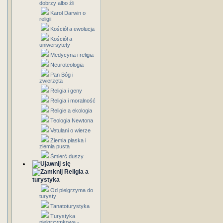
dobrzy albo źli
Karol Darwin o
religii
Kościół a ewolucja
Kościół a
uniwersytety
Medycyna i religia
Neuroteologia
Pan Bóg i
zwierzęta
Religia i geny
Religia i moralność
Religie a ekologia
Teologia Newtona
Vetulani o wierze
Ziemia płaska i
ziemia pusta
Śmierć duszy
Religia a
turystyka
Od pielgrzyma do
turysty
Tanatoturystyka
Turystyka
pielgrzymkowa -