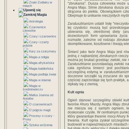
Znaki Zodiaku w
"zbrukania". Dusza człowieka może u
mitach
Angra Maju. Silnie zbrukana dusza prze
strącona do piekła. Obowiązkiem czł
Magia
Obejmuje to unikanie nieczystych myśli
Astrologia
Zaratusztrianizm ustalił listę "nieczys
Czarownice
tej czystości muszą być przestrzeg
Litewskie
ubierania się, określonej diety (a
dozwolonych form uprawiania życia
Czary i czarownice
rozmaite, zależne od rodzaju zbrukan
Czary i czarty
skomplikowane, kosztowne i trwają wiel
polskie
Kary za czarymary
Śmierć jako twór Angra Maju jest rów
jedną z najbardziej zbrukanych rzeczy.
Magia a religia
można jej brukać grzebiąc zwłoki, nie 
Magia afrykańska
Zaratusztrianie pozostawiają zwłoki na
cała zgnilizna śmierci jest pochłan
Magia babilońska
szczególną estymą w zaratusztrianizm
Magia podbija świat
doczesne szczątki są zrzucane do sp
częściej zaprzestaje się tych praktyk,
Magia w islamie
stykały się z ziemią.
Magia w
średniowieczu
Kult ognia
Matka Joanna od
Aniołów
Ogień stanowi szczególny obiekt kult
tworów Ahury Mazdy. Angra Maju zbru
O czarownicach
nie miesza się z samym ogniem, le
O pojęciu magii
doskonale czyste. W centralnym punkci
Procesy o czary -
który gwarantuje trwanie mocy Ahury 
Prusy
trwania. Kult ognia zyskał szczegól
budowali w najważniejszych miastach 
Sztuka wróżenia
był stale duży, widoczny z daleka płom