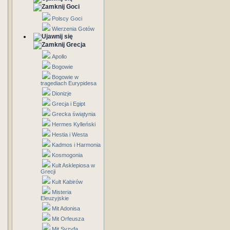
Goci
Polscy Goci
Wierzenia Gotów
Grecja
Apollo
Bogowie
Bogowie w
tragediach Eurypidesa
Dionizje
Grecja i Egipt
Grecka świątynia
Hermes Kylleński
Hestia i Westa
Kadmos i Harmonia
Kosmogonia
Kult Asklepiosa w
Grecji
Kult Kabirów
Misteria
Eleuzyjskie
Mit Adonisa
Mit Orfeusza
Mit Syzyfa