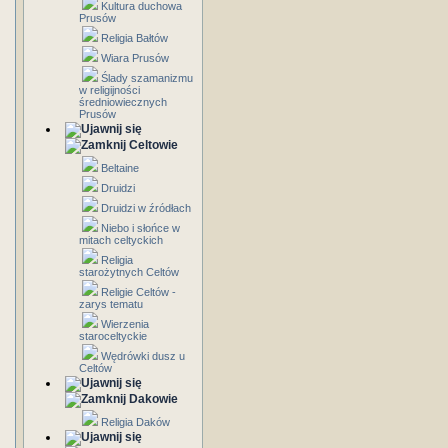
Kultura duchowa
Prusów
Religia Bałtów
Wiara Prusów
Ślady szamanizmu
w religijności
średniowiecznych
Prusów
Celtowie
Beltaine
Druidzi
Druidzi w źródłach
Niebo i słońce w
mitach celtyckich
Religia
starożytnych Celtów
Religie Celtów -
zarys tematu
Wierzenia
staroceltyckie
Wędrówki dusz u
Celtów
Dakowie
Religia Daków