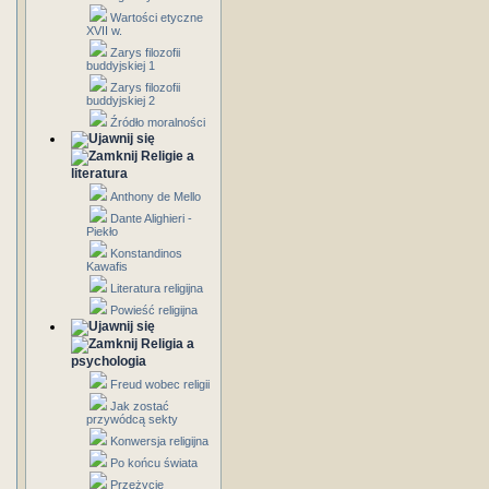
Wartości etyczne
XVII w.
Zarys filozofii
buddyjskiej 1
Zarys filozofii
buddyjskiej 2
Źródło moralności
Religie a
literatura
Anthony de Mello
Dante Alighieri -
Piekło
Konstandinos
Kawafis
Literatura religijna
Powieść religijna
Religia a
psychologia
Freud wobec religii
Jak zostać
przywódcą sekty
Konwersja religijna
Po końcu świata
Przeżycie