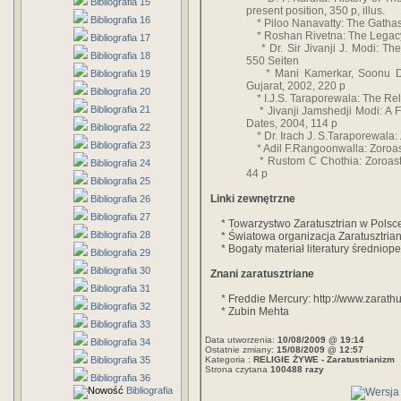
Bibliografia 15
present position, 350 p, illus.
Bibliografia 16
* Piloo Nanavatty: The Gathas o
* Roshan Rivetna: The Legacy of
Bibliografia 17
* Dr. Sir Jivanji J. Modi: Th
Bibliografia 18
550 Seiten
* Mani Kamerkar, Soonu Dhun
Bibliografia 19
Gujarat, 2002, 220 p
Bibliografia 20
* I.J.S. Taraporewala: The Reli
Bibliografia 21
* Jivanji Jamshedji Modi: A Fe
Dates, 2004, 114 p
Bibliografia 22
* Dr. Irach J. S.Taraporewala: 
Bibliografia 23
* Adil F.Rangoonwalla: Zoroast
* Rustom C Chothia: Zoroastri
Bibliografia 24
44 p
Bibliografia 25
Linki zewnętrzne
Bibliografia 26
Bibliografia 27
* Towarzystwo Zaratusztrian w Polsce:
Bibliografia 28
* Światowa organizacja Zaratusztrian: 
* Bogaty materiał literatury średnioper
Bibliografia 29
Bibliografia 30
Znani zaratusztriane
Bibliografia 31
* Freddie Mercury: http://www.zarathu
Bibliografia 32
* Zubin Mehta
Bibliografia 33
Data utworzenia:
10/08/2009 @ 19:14
Bibliografia 34
Ostatnie zmiany:
15/08/2009 @ 12:57
Bibliografia 35
Kategoria :
RELIGIE ŻYWE - Zaratustrianizm
Strona czytana
100488 razy
Bibliografia 36
Bibliografia