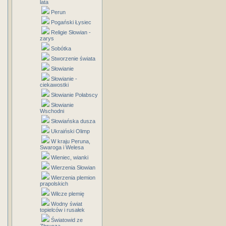
lata
Perun
Pogański Łysiec
Religie Słowian -
zarys
Sobótka
Stworzenie świata
Słowianie
Słowianie -
ciekawostki
Słowianie Połabscy
Słowianie
Wschodni
Słowiańska dusza
Ukraiński Olimp
W kraju Peruna,
Swaroga i Welesa
Wieniec, wianki
Wierzenia Słowian
Wierzenia plemion
prapolskich
Wilcze plemię
Wodny świat
topielców i rusałek
Światowid ze