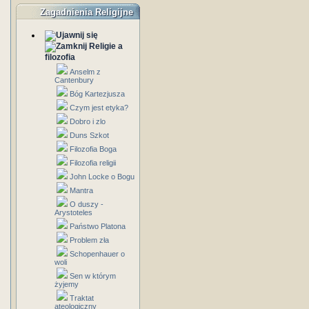
Zagadnienia Religijne
Religie a
filozofia
Anselm z
Cantenbury
Bóg Kartezjusza
Czym jest etyka?
Dobro i zlo
Duns Szkot
Filozofia Boga
Filozofia religii
John Locke o Bogu
Mantra
O duszy -
Arystoteles
Państwo Platona
Problem zła
Schopenhauer o
woli
Sen w którym
żyjemy
Traktat
ateologiczny