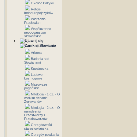
Okolice Bałtyku
Religie
Indoeuropejczyków
Wierzenia
Prasłowian
Współczesne
neopogaństwo
słowiańskie
Słowianie
Arkona
Badania nad
Słowianami
Kupalnocka
Ludowe
kosmogonie
Mazowsze
pogańskie
Mitologia - 1 cz. - O
wielkim dzbanie
Zerywanów
Mitologia - 2 cz. - O
narodzeniu
Przestworzy i
Przedstworzów
Obrzędowość
starosłowiańska
Obrzędy powitania