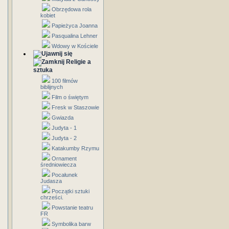
Obrzędowa rola
kobiet
Papieżyca Joanna
Pasqualina Lehner
Wdowy w Kościele
Religie a
sztuka
100 filmów
biblijnych
Film o świętym
Fresk w Staszowie
Gwiazda
Judyta - 1
Judyta - 2
Katakumby Rzymu
Ornament
średniowiecza
Pocałunek
Judasza
Początki sztuki
chrześci.
Powstanie teatru
FR
Symbolika barw