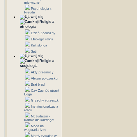
mistyczne
Psychologia r.
Freuda
Religie a
etnologia
Dzień Zaduszny
Etnologia religii
Kult słońca
Sati
Religie a
socjologia
Akty przemocy
Ateizm po czesku
Brat brud
Czy Zachód utracił
Boga
Grzechy i grzeszki
Instytucjonalizacja
religii
McJudaizm -
Kabała dla każdego!
Moda na
wegetarianizm
Mordy rytualne w