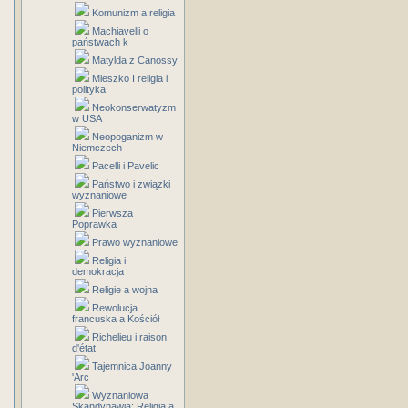
Komunizm a religia
Machiavelli o
państwach k
Matylda z Canossy
Mieszko I religia i
polityka
Neokonserwatyzm
w USA
Neopoganizm w
Niemczech
Pacelli i Pavelic
Państwo i związki
wyznaniowe
Pierwsza
Poprawka
Prawo wyznaniowe
Religia i
demokracja
Religie a wojna
Rewolucja
francuska a Kościół
Richelieu i raison
d'état
Tajemnica Joanny
'Arc
Wyznaniowa
Skandynawia: Religia a