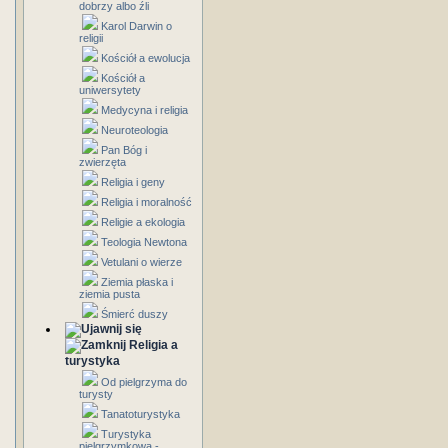
dobrzy albo źli
Karol Darwin o
religii
Kościół a ewolucja
Kościół a
uniwersytety
Medycyna i religia
Neuroteologia
Pan Bóg i
zwierzęta
Religia i geny
Religia i moralność
Religie a ekologia
Teologia Newtona
Vetulani o wierze
Ziemia płaska i
ziemia pusta
Śmierć duszy
Religia a
turystyka
Od pielgrzyma do
turysty
Tanatoturystyka
Turystyka
pielgrzymkowa -