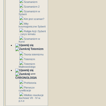
Szamanizm
Szamanizm 2
Szamanizm w
Syberii
Kim jest szaman?
Mity
kosmogoniczne Syberii
Religie Azji i Syberii
- zarys tematu
Szamanizm w
Korei
Totemizm
Teoria totemizmu
Totemizm
Totemizm
Malinowskiego
=>>
CHRONOLOGIA
Prehistoria
Pierwsze
cywilizacje
Wielkie rewolucje
duchowe VII - IV w.
p.n.e