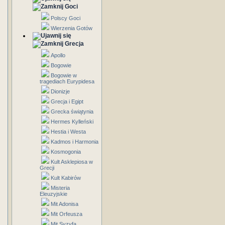
Goci
Polscy Goci
Wierzenia Gotów
Grecja
Apollo
Bogowie
Bogowie w
tragediach Eurypidesa
Dionizje
Grecja i Egipt
Grecka świątynia
Hermes Kylleński
Hestia i Westa
Kadmos i Harmonia
Kosmogonia
Kult Asklepiosa w
Grecji
Kult Kabirów
Misteria
Eleuzyjskie
Mit Adonisa
Mit Orfeusza
Mit Syzyfa