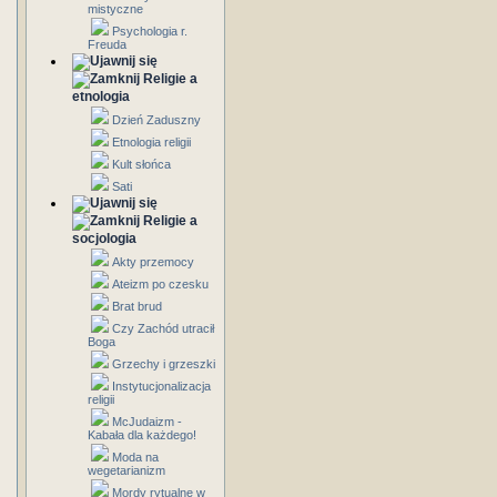
mistyczne
Psychologia r.
Freuda
Religie a
etnologia
Dzień Zaduszny
Etnologia religii
Kult słońca
Sati
Religie a
socjologia
Akty przemocy
Ateizm po czesku
Brat brud
Czy Zachód utracił
Boga
Grzechy i grzeszki
Instytucjonalizacja
religii
McJudaizm -
Kabała dla każdego!
Moda na
wegetarianizm
Mordy rytualne w