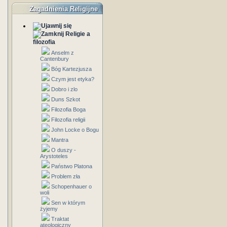
Zagadnienia Religijne
Religie a
filozofia
Anselm z
Cantenbury
Bóg Kartezjusza
Czym jest etyka?
Dobro i zlo
Duns Szkot
Filozofia Boga
Filozofia religii
John Locke o Bogu
Mantra
O duszy -
Arystoteles
Państwo Platona
Problem zła
Schopenhauer o
woli
Sen w którym
żyjemy
Traktat
ateologiczny