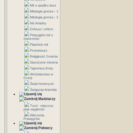
Mit o upadku dusz
Mitologia grecka - 1
Mitologia grecka - 2
Nić Ariadny
Orfeusz i orfizm
Pelazgijski mit o
stworzeniu
Platoński mit
Prometeusz
Religijność Greków
Starożytne misteria
Tajemnica Krety
Wróżbiarstwo w
Grecji
Świat homerycki
Świątynia Artemidy
Madziarzy
Turul - mityczny
ptak węgierski
Wierzenia
Prawęgrów
Połowcy