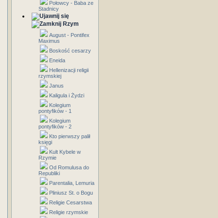
Połowcy - Baba ze
Stadnicy
Rzym
August - Pontifex
Maximus
Boskość cesarzy
Eneida
Hellenizacji religii
rzymskiej
Janus
Kaligula i Żydzi
Kolegium
pontyfików - 1
Kolegium
pontyfików - 2
Kto pierwszy palił
księgi
Kult Kybele w
Rzymie
Od Romulusa do
Republiki
Parentalia, Lemuria
Pliniusz St. o Bogu
Religie Cesarstwa
Religie rzymskie