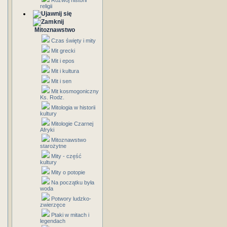
Rozwój historii
religii
Mitoznawstwo
Czas święty i mity
Mit grecki
Mit i epos
Mit i kultura
Mit i sen
Mit kosmogoniczny
Ks. Rodz.
Mitologia w historii
kultury
Mitologie Czarnej
Afryki
Mitoznawstwo
starożytne
Mity - część
kultury
Mity o potopie
Na początku była
woda
Potwory ludzko-
zwierzęce
Ptaki w mitach i
legendach