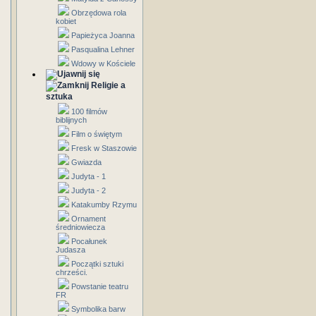
Obrzędowa rola
kobiet
Papieżyca Joanna
Pasqualina Lehner
Wdowy w Kościele
Religie a
sztuka
100 filmów
biblijnych
Film o świętym
Fresk w Staszowie
Gwiazda
Judyta - 1
Judyta - 2
Katakumby Rzymu
Ornament
średniowiecza
Pocałunek
Judasza
Początki sztuki
chrześci.
Powstanie teatru
FR
Symbolika barw