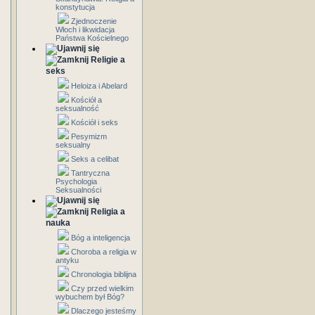
konstytucja
Zjednoczenie
Włoch i likwidacja
Państwa Kościelnego
Religie a
seks
Heloiza i Abelard
Kościół a
seksualność
Kościół i seks
Pesymizm
seksualny
Seks a celibat
Tantryczna
Psychologia
Seksualności
Religia a
nauka
Bóg a inteligencja
Choroba a religia w
antyku
Chronologia biblijna
Czy przed wielkim
wybuchem był Bóg?
Dlaczego jesteśmy