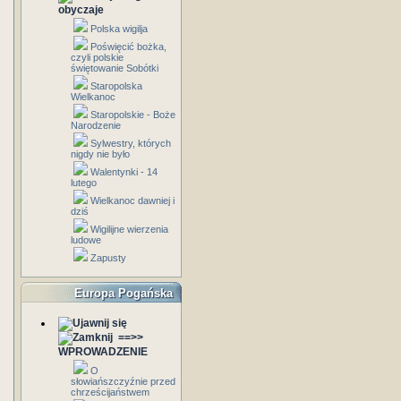
obyczaje
Polska wigilja
Poświęcić bożka,
czyli polskie
świętowanie Sobótki
Staropolska
Wielkanoc
Staropolskie - Boże
Narodzenie
Sylwestry, których
nigdy nie było
Walentynki - 14
lutego
Wielkanoc dawniej i
dziś
Wigilijne wierzenia
ludowe
Zapusty
Europa Pogańska
==>>
WPROWADZENIE
O
słowiańszczyźnie przed
chrześcijaństwem