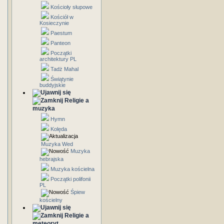
Kościoły słupowe
Kościół w
Kosieczynie
Paestum
Panteon
Początki
architektury PL
Tadż Mahal
Świątynie
buddyjskie
Religie a
muzyka
Hymn
Kolęda
Muzyka Wed
Muzyka
hebrajska
Muzyka kościelna
Początki polifonii
PL
Śpiew
kościelny
Religie a
meteoryt