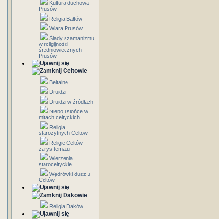
Kultura duchowa
Prusów
Religia Bałtów
Wiara Prusów
Ślady szamanizmu
w religijności
średniowiecznych
Prusów
Celtowie
Beltaine
Druidzi
Druidzi w źródłach
Niebo i słońce w
mitach celtyckich
Religia
starożytnych Celtów
Religie Celtów -
zarys tematu
Wierzenia
staroceltyckie
Wędrówki dusz u
Celtów
Dakowie
Religia Daków