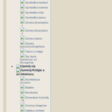
Symbolika kamieni
Symbolika kolorów
Symbolika koła
Symbolika lotosu
Sztuka bizantyjska
- 1
Sztuka bizanyjska
- 2
Sztuka islamu
Sztuka
starochrześcijańska
Tańce a religia
Św. Anna
Samotrzeć ze
Strzegomia
Religie a
architektura
Architektura
chrześci.
Babilon
Borobudur
Drewniane kościoły
- PL
Grecka świątynia
Kaliska cerkiew