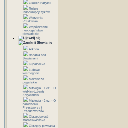
Okolice Bałtyku
Religie
Indoeuropejczyków
Wierzenia
Prasłowian
Współczesne
neopogaństwo
słowiańskie
Słowianie
Arkona
Badania nad
Słowianami
Kupalnocka
Ludowe
kosmogonie
Mazowsze
pogańskie
Mitologia - 1 cz. - O
wielkim dzbanie
Zerywanów
Mitologia - 2 cz. - O
narodzeniu
Przestworzy i
Przedstworzów
Obrzędowość
starosłowiańska
Obrzędy powitania