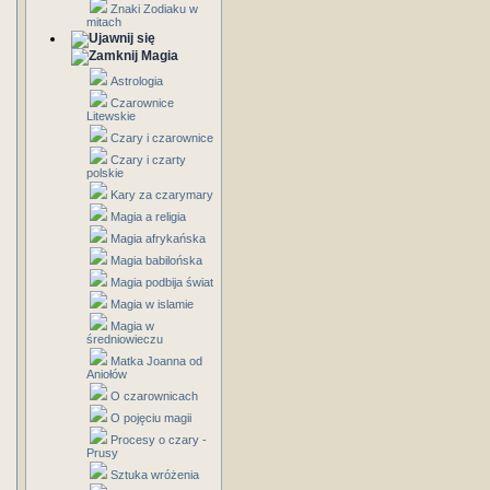
Znaki Zodiaku w
mitach
Magia
Astrologia
Czarownice
Litewskie
Czary i czarownice
Czary i czarty
polskie
Kary za czarymary
Magia a religia
Magia afrykańska
Magia babilońska
Magia podbija świat
Magia w islamie
Magia w
średniowieczu
Matka Joanna od
Aniołów
O czarownicach
O pojęciu magii
Procesy o czary -
Prusy
Sztuka wróżenia