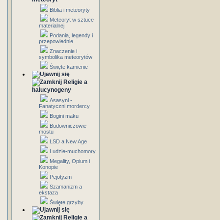
Biblia i meteoryty
Meteoryt w sztuce
materialnej
Podania, legendy i
przepowiednie
Znaczenie i
symbolika meteorytów
Święte kamienie
Religie a
halucynogeny
Asasyni -
Fanatyczni mordercy
Bogini maku
Budowniczowie
mostu
LSD a New Age
Ludzie-muchomory
Megality, Opium i
Konopie
Pejotyzm
Szamanizm a
ekstaza
Święte grzyby
Religie a