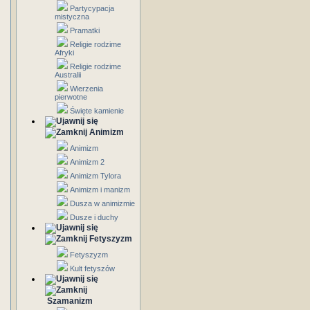
Partycypacja
mistyczna
Pramatki
Religie rodzime
Afryki
Religie rodzime
Australii
Wierzenia
pierwotne
Święte kamienie
Animizm
Animizm
Animizm 2
Animizm Tylora
Animizm i manizm
Dusza w animizmie
Dusze i duchy
Fetyszyzm
Fetyszyzm
Kult fetyszów
Szamanizm