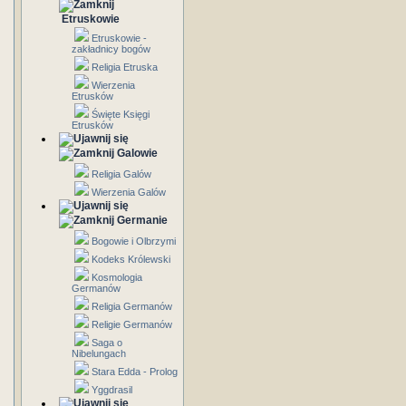
Etruskowie
Etruskowie -
zakładnicy bogów
Religia Etruska
Wierzenia
Etrusków
Święte Księgi
Etrusków
Galowie
Religia Galów
Wierzenia Galów
Germanie
Bogowie i Olbrzymi
Kodeks Królewski
Kosmologia
Germanów
Religia Germanów
Religie Germanów
Saga o
Nibelungach
Stara Edda - Prolog
Yggdrasil