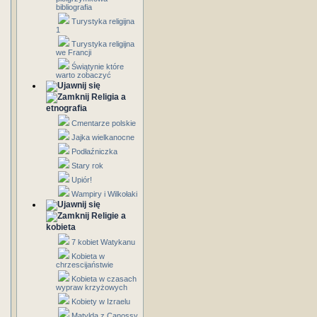
bibliografia
Turystyka religijna
1
Turystyka religijna
we Francji
Świątynie które
warto zobaczyć
Religia a
etnografia
Cmentarze polskie
Jajka wielkanocne
Podłaźniczka
Stary rok
Upiór!
Wampiry i Wilkołaki
Religie a
kobieta
7 kobiet Watykanu
Kobieta w
chrzescijaństwie
Kobieta w czasach
wypraw krzyżowych
Kobiety w Izraelu
Matylda z Canossy