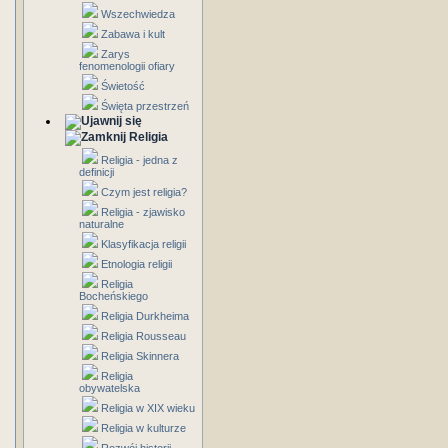
Wszechwiedza
Zabawa i kult
Zarys
fenomenologii ofiary
Świetość
Święta przestrzeń
Religia
Religia - jedna z
definicji
Czym jest religia?
Religia - zjawisko
naturalne
Klasyfikacja religii
Etnologia religii
Religia
Bocheńskiego
Religia Durkheima
Religia Rousseau
Religia Skinnera
Religia
obywatelska
Religia w XIX wieku
Religia w kulturze