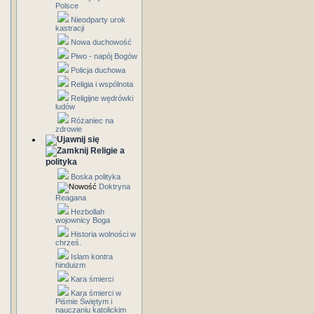
Polsce
Nieodparty urok
kastracji
Nowa duchowość
Piwo - napój Bogów
Policja duchowa
Religia i wspólnota
Religijne wędrówki
ludów
Różaniec na
zdrowie
Religie a
polityka
Boska polityka
Doktryna
Reagana
Hezbollah
wojownicy Boga
Historia wolności w
chrześ.
Islam kontra
hinduizm
Kara śmierci
Kara śmierci w
Piśmie Świętym i
nauczaniu katolickim