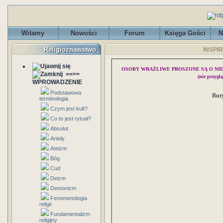
Witamy
Nowości
Forum
Księga Gości
N
Religioznawstwo
INSPIR
OSOBY WRAŻLIWE PROSZONE SĄ O NI
==>>
(nie przygl
WPROWADZENIE
Podstawowa
Buty
terminologia
Czym jest kult?
Co to jest rytuał?
Absolut
Anioły
Ateizm
Bóg
Cud
Deizm
Demonizm
Fenomenologia
religii
Fundamentalizm
religijny