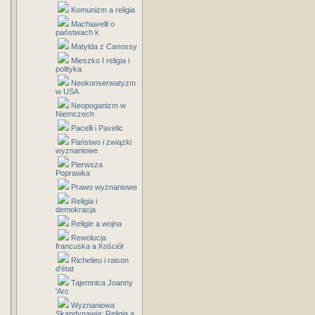
Komunizm a religia
Machiavelli o
państwach k
Matylda z Canossy
Mieszko I religia i
polityka
Neokonserwatyzm
w USA
Neopoganizm w
Niemczech
Pacelli i Pavelic
Państwo i związki
wyznaniowe
Pierwsza
Poprawka
Prawo wyznaniowe
Religia i
demokracja
Religie a wojna
Rewolucja
francuska a Kościół
Richelieu i raison
d'état
Tajemnica Joanny
'Arc
Wyznaniowa
Skandynawia: Religia a