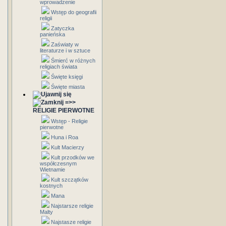
wprowadzenie
Wstęp do geografii
religii
Zatyczka
panieńska
Zaświaty w
literaturze i w sztuce
Śmierć w różnych
religiach świata
Święte księgi
Święte miasta
=>>
RELIGIE PIERWOTNE
Wstęp - Religie
pierwotne
Huna i Roa
Kult Macierzy
Kult przodków we
współczesnym
Wietnamie
Kult szczątków
kostnych
Mana
Najstarsze religie
Malty
Najstasze religie