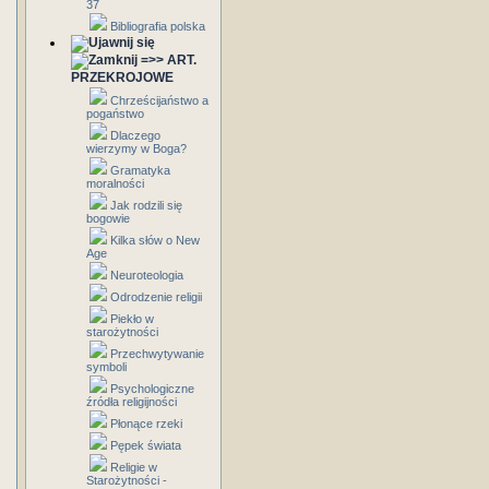
37
Bibliografia polska
=>> ART.
PRZEKROJOWE
Chrześcijaństwo a
pogaństwo
Dlaczego
wierzymy w Boga?
Gramatyka
moralności
Jak rodzili się
bogowie
Kilka słów o New
Age
Neuroteologia
Odrodzenie religii
Piekło w
starożytności
Przechwytywanie
symboli
Psychologiczne
źródła religijności
Płonące rzeki
Pępek świata
Religie w
Starożytności -