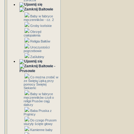
Zbrucza
Bałtowie
Baby w fabryce
męczenników - cz. 2
Groby końskie
Obrzęd
ciałopalenia
Religia Bałtów
Uroczystości
pogrzebowe
Zaślubiny
Bałtowie -
Prusowie
Co można zrobić w
ze Świętą Lipką przy
pomocy Świętej
Siekierki
Baby w fabryce
męczenników czyli o
religii Prusów ciąg
dalszy
Baba Pruska z
Prątnicy
Do czego Prusom
służyły ścięte głowy
Kamienne baby