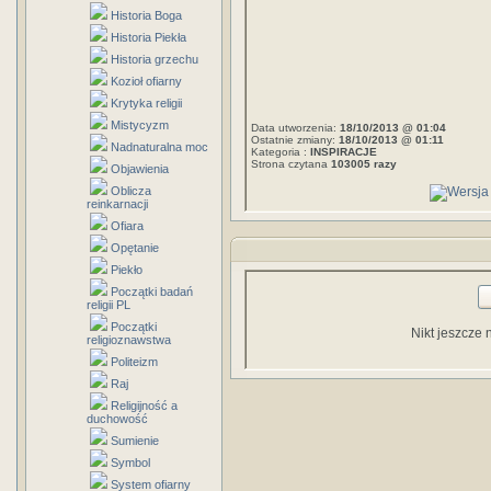
Historia Boga
Historia Piekła
Historia grzechu
Kozioł ofiarny
Krytyka religii
Mistycyzm
Data utworzenia:
18/10/2013 @ 01:04
Ostatnie zmiany:
18/10/2013 @ 01:11
Nadnaturalna moc
Kategoria :
INSPIRACJE
Strona czytana
103005 razy
Objawienia
Oblicza
reinkarnacji
Ofiara
Opętanie
Piekło
Początki badań
religii PL
Początki
Nikt jeszcze 
religioznawstwa
Politeizm
Raj
Religijność a
duchowość
Sumienie
Symbol
System ofiarny