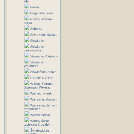
lata
Perun
Pogański Łysiec
Religie Słowian -
zarys
Sobótka
Stworzenie świata
Słowianie
Słowianie -
ciekawostki
Słowianie Połabscy
Słowianie
Wschodni
Słowiańska dusza
Ukraiński Olimp
W kraju Peruna,
Swaroga i Welesa
Wieniec, wianki
Wierzenia Słowian
Wierzenia plemion
prapolskich
Wilcze plemię
Wodny świat
topielców i rusałek
Światowid ze