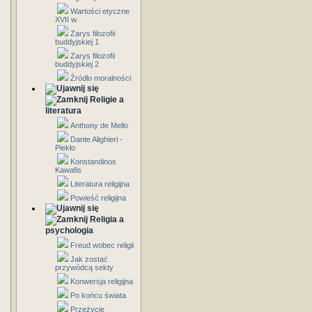
Wartości etyczne
XVII w.
Zarys filozofii
buddyjskiej 1
Zarys filozofii
buddyjskiej 2
Źródło moralności
Religie a
literatura
Anthony de Mello
Dante Alighieri -
Piekło
Konstandinos
Kawafis
Literatura religijna
Powieść religijna
Religia a
psychologia
Freud wobec religii
Jak zostać
przywódcą sekty
Konwersja religijna
Po końcu świata
Przeżycie